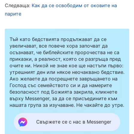
Следваща:
Как да се освободим от оковите на
забави бизнеса за няколко месеца да доведе
парите
до огромни загуби. Затова отново си намерих
извинение да избегна дълга си. Същата вечер
се почувствах малко разстроена заради
Тъй като бедствията продължават да се
извинението си да избегна дълга, затова се
увеличават, все повече хора започват да
осъзнават, че библейските пророчества не са
помолих на Бог: „Боже, искам да изпълнявам
приказки, а реалност, която се разгръща пред
дълга си, но клиниката е толкова натоварена
очите ни. Никой не знае кое ще настъпи първо:
утрешният ден или някое неочаквано бедствие.
и наистина не мога да напусна. Чувствам се
Ако желаете да посрещнете завръщането на
доста разстроена, че отказвам дълга си, моля
Господ със семейството си и да намерите
безопасност под Божията закрила, кликнете
Те, води ме, за да разбера намерението Ти“.
върху Messenger, за да се присъедините към
нашата група за изучаване. Не чакайте до утре.
По-късно прочетох Божиите слова: „
Днес
това, което се изисква да постигнете, не е
Свържете се с нас в Messenger
допълнително изискване, а дълг на човека и