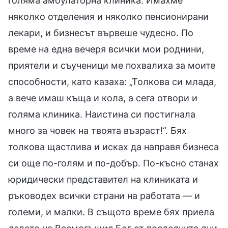
голяма амбулаторна клиника. Имахме
няколко отделения и няколко пенсионирани
лекари, и бизнесът вървеше чудесно. По
време на една вечеря всички мои роднини,
приятели и съученици ме похвалиха за моите
способности, като казаха: „Толкова си млада,
а вече имаш къща и кола, а сега отвори и
голяма клиника. Наистина си постигнала
много за човек на твоята възраст!“. Бях
толкова щастлива и исках да направя бизнеса
си още по-голям и по-добър. По-късно станах
юридически представител на клиниката и
ръководех всички страни на работата — и
големи, и малки. В същото време бях приела