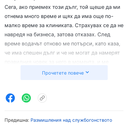
Сега, ако приемех този дълг, той щеше да ми
отнема много време и щях да има още по-
малко време за клиниката. Страхувах се да не
навредя на бизнеса, затова отказах. След
време водачът отново ме потърси, като каза,
че има спешен дълг и че не могат да намерят
правилния човек за него в момента, и ме
попита дали искам да сътруднича. Бях много
Прочетете повече
раздвоена, защото работата в клиниката беше
повече от всякога, а медицинските
институции също трябваше да присъстват на
обучения. Аз бях юридическият представител,
така че, ако не отидех, трябваше да уча
Предишна:
Размишления над службогонството
отново, за да практикувам, а това щеше да