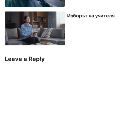
усилия, той трябва да предлага своята
преданост и не трябва да се отдава на
Изборът на учителя
многобройни представи или да седи пасивно
и да чака смъртта. Бог може да се пожертва
за човека, така че защо човекът да не може
да предложи своята преданост към Бог? Бог
Leave a Reply
има едно сърце и един ум към човека, така
че защо човекът да не може да предложи
малко сътрудничество? Бог работи за
човечеството, така че защо човек да не
може да изпълнява част от дълга си в името
на Божието управление? Божието дело е
стигнало толкова далеч, но вие все още само
виждате, но не действате, чувате, но не се