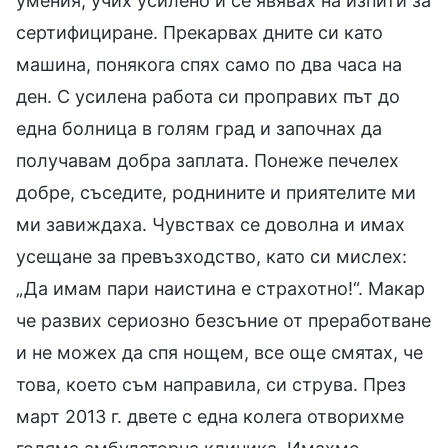
умения, учих усилено и се явявах на изпити за
сертифициране. Прекарвах дните си като
машина, понякога спях само по два часа на
ден. С усилена работа си проправих път до
една болница в голям град и започнах да
получавам добра заплата. Понеже печелех
добре, съседите, роднините и приятелите ми
ми завиждаха. Чувствах се доволна и имах
усещане за превъзходство, като си мислех:
„Да имам пари наистина е страхотно!“. Макар
че развих сериозно безсъние от преработване
и не можех да спя нощем, все още смятах, че
това, което съм направила, си струва. През
март 2013 г. двете с една колега отворихме