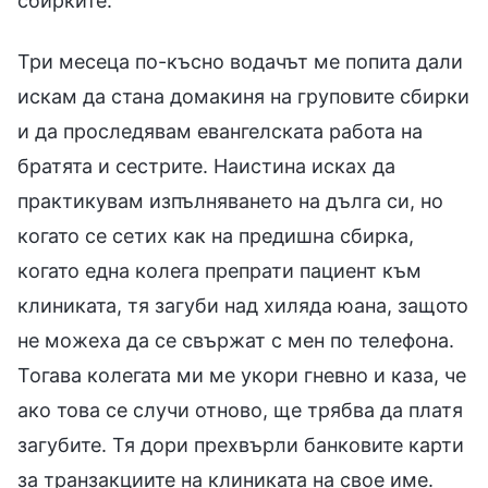
сбирките.
Три месеца по-късно водачът ме попита дали
искам да стана домакиня на груповите сбирки
и да проследявам евангелската работа на
братята и сестрите. Наистина исках да
практикувам изпълняването на дълга си, но
когато се сетих как на предишна сбирка,
когато една колега препрати пациент към
клиниката, тя загуби над хиляда юана, защото
не можеха да се свържат с мен по телефона.
Тогава колегата ми ме укори гневно и каза, че
ако това се случи отново, ще трябва да платя
загубите. Тя дори прехвърли банковите карти
за транзакциите на клиниката на свое име.