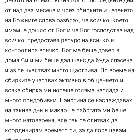
делото на Всемогъщия Бог от последните дни
от над два месеца и чрез сбирките и четенето
на Божиите слова разбрах, че всичко, което
имам, е дошло от Бог и че Бог господства над
всичко, предоставя ресурс на всичко и
контролира всичко. Бог ме беше довел в
дома Си и ми беше дал шанс да бъда спасена,
и аз се чувствах много щастлива. По време на
сбирките участвах активно в общението и
всяка сбирка ми носеше голяма наслада и
много придобивки. Наистина се наслаждавах
на такива дни и макар че работата ми беше
много натоварена, все пак се опитвах да
координирам времето си, за да посещавам