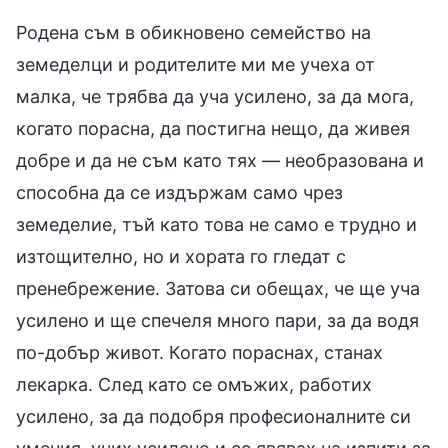
Родена съм в обикновено семейство на
земеделци и родителите ми ме учеха от
малка, че трябва да уча усилено, за да мога,
когато порасна, да постигна нещо, да живея
добре и да не съм като тях — необразована и
способна да се издържам само чрез
земеделие, тъй като това не само е трудно и
изтощително, но и хората го гледат с
пренебрежение. Затова си обещах, че ще уча
усилено и ще спечеля много пари, за да водя
по-добър живот. Когато пораснах, станах
лекарка. След като се омъжих, работих
усилено, за да подобря професионалните си