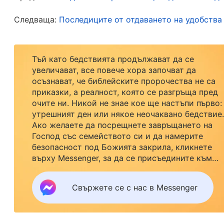
Мислех си, че дори и да съм малко мързелива,
Следваща:
Последиците от отдаването на удобства
ми няма да бъдат накърнени. Затова не се съ
наблюдаването на работата и върху решаванет
братята и сестрите ми бяха лениви и мудни в 
Тъй като бедствията продължават да се
увеличават, все повече хора започват да
проблеми. Водачката на екипа ми напомни, че 
осъзнават, че библейските пророчества не са
работата, но аз не само не се самоанализирах
приказки, а реалност, която се разгръща пред
тя е нехайна в изпълнението на дълга си. Наи
очите ни. Никой не знае кое ще настъпи първо:
утрешният ден или някое неочаквано бедствие.
изпълнението на дълга си. Пестях усилия, къд
Ако желаете да посрещнете завръщането на
отнасях към църковните дела сериозно. Въпре
Господ със семейството си и да намерите
безопасност под Божията закрила, кликнете
Бог проучва всичко внимателно и Него не мож
върху Messenger, за да се присъедините към
по този нехаен начин, не само щях да пропиле
нашата група за изучаване. Не чакайте до утре.
късно щях да бъда разкрита и освободена, за
Свържете се с нас в Messenger
най-накрая осъзнах сериозността на последств