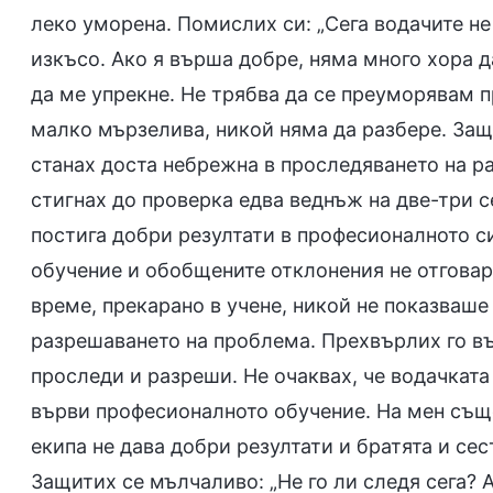
леко уморена. Помислих си: „Сега водачите не
изкъсо. Ако я върша добре, няма много хора д
да ме упрекне. Не трябва да се преуморявам п
малко мързелива, никой няма да разбере. Защ
станах доста небрежна в проследяването на р
стигнах до проверка едва веднъж на две-три с
постига добри резултати в професионалното си
обучение и обобщените отклонения не отговар
време, прекарано в учене, никой не показваше 
разрешаването на проблема. Прехвърлих го въ
проследи и разреши. Не очаквах, че водачката
върви професионалното обучение. На мен същ
екипа не дава добри резултати и братята и сес
Защитих се мълчаливо: „Не го ли следя сега? А