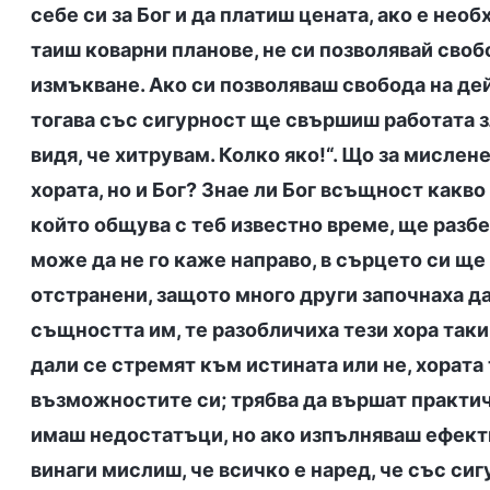
себе си за Бог и да платиш цената, ако е нео
таиш коварни планове, не си позволявай свобо
измъкване. Ако си позволяваш свобода на дей
тогава със сигурност ще свършиш работата з
видя, че хитрувам. Колко яко!“. Що за мислен
хората, но и Бог? Знае ли Бог всъщност какво
който общува с теб известно време, ще разбе
може да не го каже направо, в сърцето си ще 
отстранени, защото много други започнаха да
същността им, те разобличиха тези хора такив
дали се стремят към истината или не, хората
възможностите си; трябва да вършат практич
имаш недостатъци, но ако изпълняваш ефекти
винаги мислиш, че всичко е наред, че със си