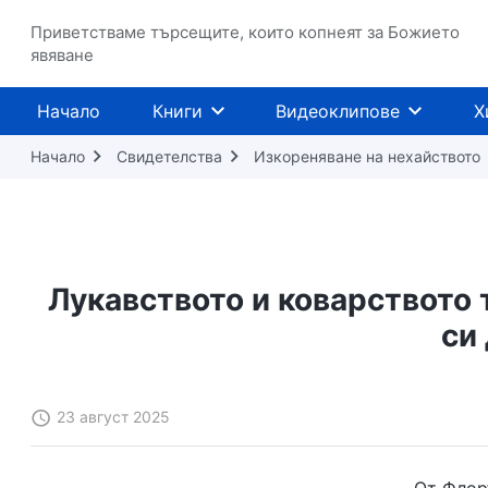
Приветстваме търсещите, които копнеят за Божието
явяване
Начало
Книги
Видеоклипове
Х
Начало
Свидетелства
Изкореняване на нехайството
Лукавството и коварството 
си
23 август 2025