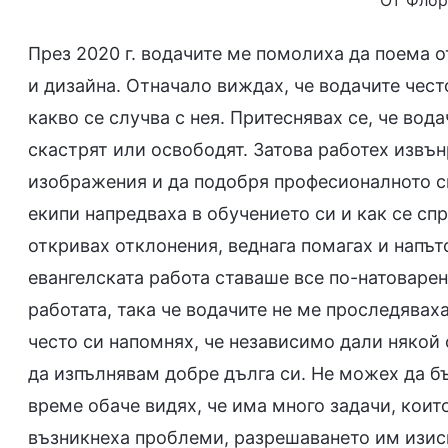
От Флор
През 2020 г. водачите ме помолиха да поема о
и дизайна. Отначало виждах, че водачите чест
какво се случва с нея. Притеснявах се, че вод
скастрят или освободят. Затова работех извън
изображения и да подобря професионалното си
екипи напредваха в обучението си и как се сп
откривах отклонения, веднага помагах и напътс
евангелската работа ставаше все по-натоварен
работата, така че водачите не ме проследяваха
често си напомнях, че независимо дали някой 
да изпълнявам добре дълга си. Не можех да бъ
време обаче видях, че има много задачи, които
възникнеха проблеми, разрешаването им изиск