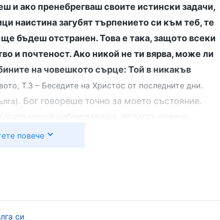
еш и ако пренебрегваш своите истински задачи,
ици наистина загубят търпението си към теб, те
 ще бъдеш отстранен. Това е така, защото всеки
тво и почтеност. Ако никой не ти вярва, може ли
бините на човешкото сърце: Той в никакъв
вото, Т.3 – Беседите на Христос от последните дни.
. Бог говореше точно за моето състояние.
ълга)
 Когато някой наблюдаваше, полагах повече
станах лукава и коварна и се държах нехайно.
ете повече
дяха работата ми. Тогава се страхувах, че ако не
е освободят. В резултат на това бях доста дейна
х работата на различните екипи и напътствах и
ефектите върху изображенията, които създаваха.
ата ми редовно, започнах да се държа нехайно.
лга си