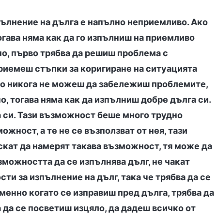
ълнение на дълга е напълно неприемливо. Ако
огава няма как да го изпълниш на приемливо
но, първо трябва да решиш проблема с
риемеш стъпки за коригиране на ситуацията
ко никога не можеш да забележиш проблемите,
, тогава няма как да изпълниш добре дълга си.
а си. Тази възможност беше много трудно
ожност, а те не се възползват от нея, тази
скат да намерят такава възможност, тя може да
ъзможността да се изпълнява дълг, не чакат
ти за изпълнение на дълг, така че трябва да се
Именно когато се изправиш пред дълга, трябва да
а да се посветиш изцяло, да дадеш всичко от