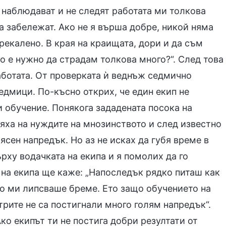
 наблюдават и не следят работата ми толкова
а забележат. Ако не я върша добре, никой няма
рекалено. В края на краищата, дори и да съм
о е нужно да страдам толкова много?“. След това
аботата. От проверката ѝ веднъж седмично
едмици. По-късно открих, че един екип не
 обучение. Понякога зададената посока на
яха на нуждите на мнозинството и след известно
ясен напредък. Но аз не исках да губя време в
рху водачката на екипа и я помолих да го
 на екипа ще каже: „Напоследък рядко питаш как
о ми липсваше бреме. Ето защо обучението на
трите не са постигнали много голям напредък“.
ко екипът ти не постига добри резултати от