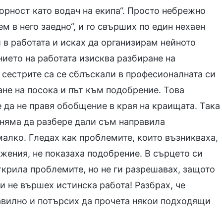
ворност като водач на екипа“. Просто небрежно
ем в него заедно“, и го свърших по един нехаен
 в работата и исках да организирам нейното
ието на работата изисква разбиране на
и сестрите са се сблъскали в професионалната си
не на посока и път към подобрение. Това
 да не правя обобщение в края на краищата. Така
й няма да разбере дали съм направила
малко. Гледах как проблемите, които възникваха,
жения, не показаха подобрение. В сърцето си
ткрила проблемите, но не ги разрешавах, защото
и не вършех истинска работа! Разбрах, че
авилно и потърсих да прочета някои подходящи