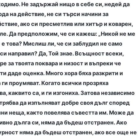
бходимо. Не задържай нищо в себе си, недей да
да на действие, не си търси начини за
ствие, ако си пресметлив или хитър и коварен,
ле. Да предположим, че си кажеш: „Никой не ме
е е това? Мислиш ли, че си заблудил не само
 си направил? Да, Той знае. Всъщност всеки,
ре за твоята поквара и низост и въпреки че
ти даде оценка. Много хора бяха разкрити и
 ги проумяват. Когато всички прозряха
а, каквито са, и ги изгониха. Затова независимо
 трябва да изпълняват добре своя дълг според
ни неща, както повелява съвестта им. Може да
вно дълга си, няма да бъдеш отстранен. Ако
гурност няма да бъдеш отстранен, ако все още не