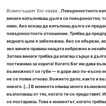
Всемогъщият Бог казва: „
Повърхностното изп
винаги изпълняваш дълга си повърхностно, т
ниво. Ако искаш да изпълниш дълга си преда
повърхностното отношение. Трябва да предп
веднага щом я забележиш. Ако си объркан, а
ако винаги правиш нещата небрежно и нехайно
Затова винаги трябва да влагаш сърце в дълг
постижима за хората! Когато Бог им дава възм
възможност се губи — и дори ако по-късно и
не се появи отново. Божието дело, както и в
никого. […] В момента нямаш много възможнос
възползваш от тях, когато ти се представят. 
се постараеш. Това е моментът, когато трябв