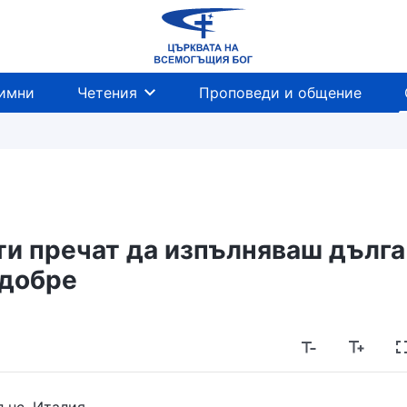
имни
Четения
Проповеди и общение
ти пречат да изпълняваш дълга
 добре