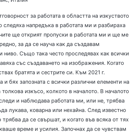
ънс, Италия
тговорност за работата в областта на изкуството
о следяха напредъка в работата ми и разбираха
ачите ще открият пропуски в работата ми и ще ме
редно, за да се науча как да създавам
 ниво. Също така често проследявах как всички
равяха със създаването на изображения. Когато
твах братята и сестрите си. Към 2021 г.
а и бях запозната с всички различни елементи на
 толкова изкъсо, колкото в началото. В началото
следи и наблюдава работата ми, или не, трябва
да лукава, коварна или нехайна. След известно
 трябва да се свършат, и когато във всяка от тях
ваше време и усилия. Започнах да се чувствам