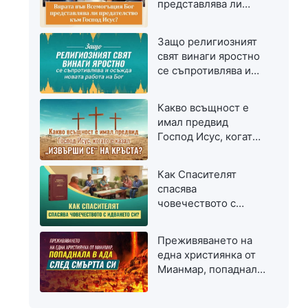
представлява ли
предателство към
Господ Исус?
Защо религиозният
свят винаги яростно
се съпротивлява и
осъжда новата
работа на Бог
Какво всъщност е
имал предвид
Господ Исус, когато
е казал „Извърши се“
на кръста?
Как Спасителят
спасява
човечеството с
идването си?
Преживяването на
една християнка от
Мианмар, попаднала
в ада след смъртта
си