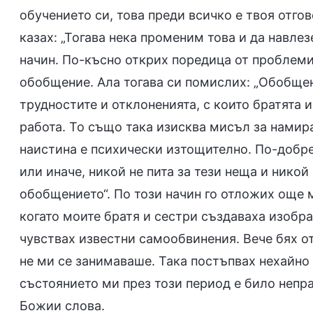
обучението си, това преди всичко е твоя отго
казах: „Тогава нека променим това и да навлез
начин. По-късно открих поредица от проблеми
обобщение. Ала тогава си помислих: „Обобщен
трудностите и отклоненията, с които братята 
работа. То също така изисква мисъл за намира
наистина е психически изтощително. По-добре
или иначе, никой не пита за тези неща и нико
обобщението“. По този начин го отложих още 
когато моите братя и сестри създаваха изобра
чувствах известни самообвинения. Вече бях о
не ми се занимаваше. Така постъпвах нехайно 
състоянието ми през този период е било непр
Божии слова.