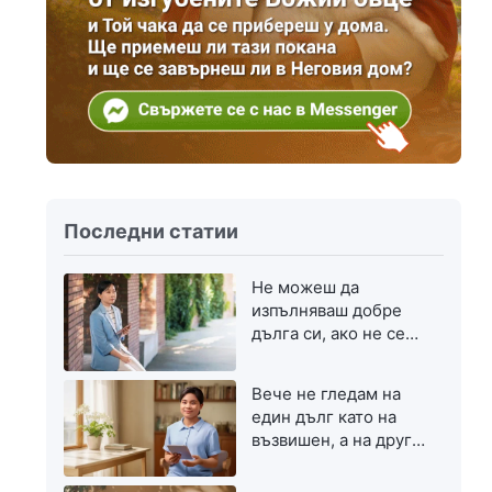
Последни статии
Не можеш да
изпълняваш добре
дълга си, ако не се
стремиш към
напредък
Вече не гледам на
един дълг като на
възвишен, а на друг
— като на скромен