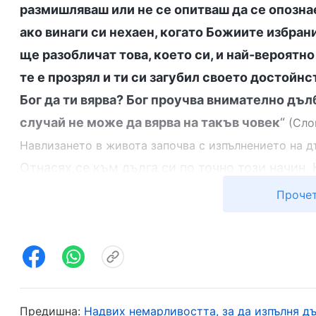
размишляваш или не се опитваш да се опозна
ако винаги си нехаен, когато Божиите избран
ще разобличат това, което си, и най-вероятно
те е прозрял и ти си загубил своето достойнс
Бог да ти вярва? Бог проучва внимателно дъл
случай не може да вярва на такъв човек
“
(Сло
Навлизането в живота започва с изпълнението на д
Отнасях се към дълга си по точно този начин.
усилия, ала когато никой не ме надзираваше, 
Прочет
Спомних си времето, когато водачите често сле
върша истинска работа, те ще разберат и ще м
в изпълнението на дълга си. Често проследява
помагах на моите братя и сестри да подобрят 
Обаче когато водачите спряха да следят работ
Предишна:
Надвих немарливостта, за да изпълня дъ