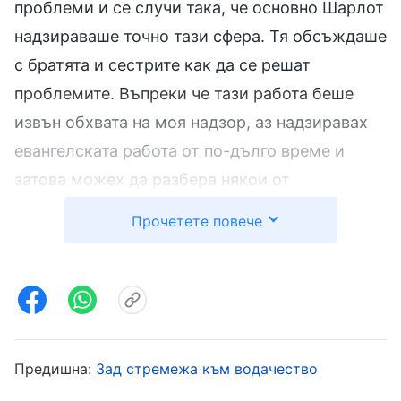
проблеми и се случи така, че основно Шарлот
надзираваше точно тази сфера. Тя обсъждаше
с братята и сестрите как да се решат
проблемите. Въпреки че тази работа беше
извън обхвата на моя надзор, аз надзиравах
евангелската работа от по-дълго време и
затова можех да разбера някои от
проблемите и трябваше да си сътруднича с
Прочетете повече
всички, за да обсъдим решенията. Но когато
се замислих, че това е извън обхвата на
работата, която надзиравах, реших, че ако
наистина реша проблемите, висшестоящите
водачи със сигурност ще си помислят, че
Предишна:
Зад стремежа към водачество
това е постижение на Шарлот и ще кажат, че