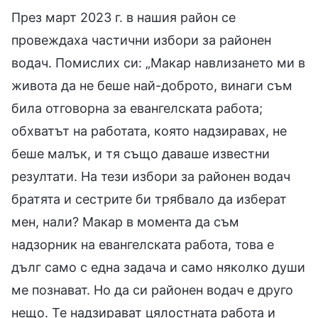
През март 2023 г. в нашия район се
провеждаха частични избори за районен
водач. Помислих си: „Макар навлизането ми в
живота да не беше най-доброто, винаги съм
била отговорна за евангелската работа;
обхватът на работата, която надзиравах, не
беше малък, и тя също даваше известни
резултати. На тези избори за районен водач
братята и сестрите би трябвало да изберат
мен, нали? Макар в момента да съм
надзорник на евангелската работа, това е
дълг само с една задача и само няколко души
ме познават. Но да си районен водач е друго
нещо. Те надзирават цялостната работа и