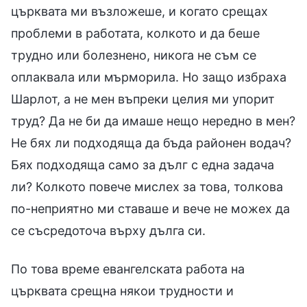
църквата ми възложеше, и когато срещах
проблеми в работата, колкото и да беше
трудно или болезнено, никога не съм се
оплаквала или мърморила. Но защо избраха
Шарлот, а не мен въпреки целия ми упорит
труд? Да не би да имаше нещо нередно в мен?
Не бях ли подходяща да бъда районен водач?
Бях подходяща само за дълг с една задача
ли? Колкото повече мислех за това, толкова
по-неприятно ми ставаше и вече не можех да
се съсредоточа върху дълга си.
По това време евангелската работа на
църквата срещна някои трудности и