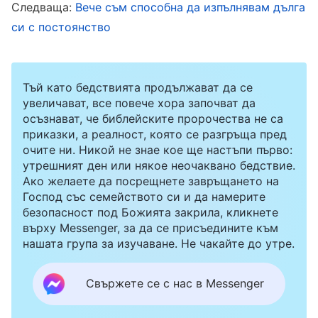
тя има работоспособност. След като се
Следваща:
Вече съм способна да изпълнявам дълга
си с постоянство
замислих за това, не пожелах да участвам в
обсъждането. Дори когато понякога ме
питаха, учтиво си намирах извинения с
Тъй като бедствията продължават да се
думите: „Вие всички обсъждайте, аз не му
увеличават, все повече хора започват да
осъзнават, че библейските пророчества не са
разбирам много“. Дори се присламчвах към
приказки, а реалност, която се разгръща пред
трудностите и проблемите на сестра Шарлот
очите ни. Никой не знае кое ще настъпи първо:
и от време на време изливах недоволството
утрешният ден или някое неочаквано бедствие.
Ако желаете да посрещнете завръщането на
си пред сестрите около мен, като казвах: „Да
Господ със семейството си и да намерите
не разбираш принципите просто не става. С
безопасност под Божията закрила, кликнете
върху Messenger, за да се присъедините към
толкова много проблеми в работата в
нашата група за изучаване. Не чакайте до утре.
момента, как може да проследява работата и
да решава проблеми, без да разбира
Свържете се с нас в Messenger
принципите?“. Те слушаха и се съгласяваха с