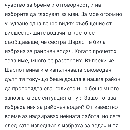
чувство за бреме и отговорност, и на
изборите да гласуват за мен. За мое огромно
учудване една вечер видях съобщение от
висшестоящите водачи, в което се
съобщаваше, че сестра Шарлот е била
избрана за районен водач. Когато прочетох
това име, много се разстроих. Въпреки че
Шарлот винаги е изпълнявала ръководен
дълг, тя току-що беше дошла в нашия район
да проповядва евангелието и не беше много
запозната със ситуацията тук. Защо тогава
избраха нея за районен водач? От известно
време аз надзиравах нейната работа, но сега,
след като изведнъж я избраха за водач и тя