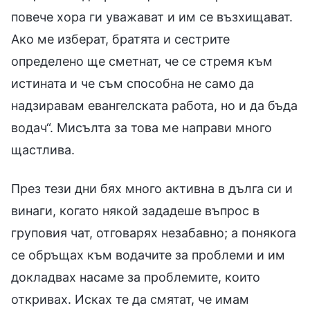
повече хора ги уважават и им се възхищават.
Ако ме изберат, братята и сестрите
определено ще сметнат, че се стремя към
истината и че съм способна не само да
надзиравам евангелската работа, но и да бъда
водач“. Мисълта за това ме направи много
щастлива.
През тези дни бях много активна в дълга си и
винаги, когато някой зададеше въпрос в
груповия чат, отговарях незабавно; а понякога
се обръщах към водачите за проблеми и им
докладвах насаме за проблемите, които
откривах. Исках те да смятат, че имам