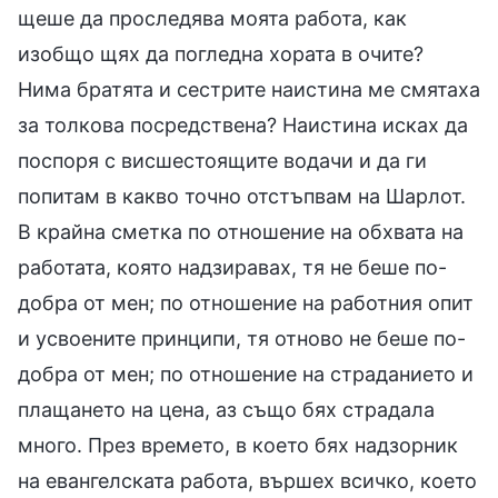
щеше да проследява моята работа, как
изобщо щях да погледна хората в очите?
Нима братята и сестрите наистина ме смятаха
за толкова посредствена? Наистина исках да
поспоря с висшестоящите водачи и да ги
попитам в какво точно отстъпвам на Шарлот.
В крайна сметка по отношение на обхвата на
работата, която надзиравах, тя не беше по-
добра от мен; по отношение на работния опит
и усвоените принципи, тя отново не беше по-
добра от мен; по отношение на страданието и
плащането на цена, аз също бях страдала
много. През времето, в което бях надзорник
на евангелската работа, вършех всичко, което