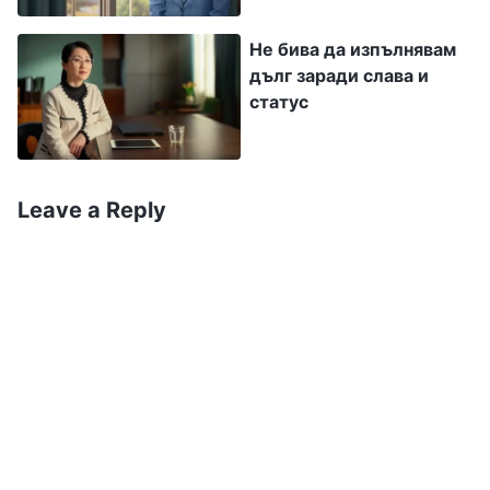
възникваха в работата, понякога изпитвах
вина при мисълта, че би трябвало да работя с
Не бива да изпълнявам
дълг заради слава и
Шарлот, за да решим тези въпроси възможно
статус
най-бързо. На няколко пъти исках да пиша на
Шарлот, но като се сетех, че не бях избрана за
районен водач, не можех да преглътна
Leave a Reply
гордостта си и отдръпвах ръцете си от
клавиатурата. Сърцето ми се терзаеше и
разкъсваше от противоречия; беше
мъчително. Осъзнах, че състоянието ми не
беше правилно и че трябва незабавно да го
коригирам и променя, но не исках да търся
общение с братята и сестрите си, а още по-
малко да преглътна гордостта си, за да търся