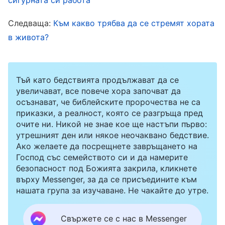
ангажименти всеки ден се чувствах напълно
Следваща:
Към какво трябва да се стремят хората
изцеден и изтощен и никакво количество сън
в живота?
не може да компенсира умората. Кожното ми
състояние започна да се влошава и можех да
разчитам само на мехлеми за временно
Тъй като бедствията продължават да се
облекчение. Обмислях и да се прибера
увеличават, все повече хора започват да
осъзнават, че библейските пророчества не са
вкъщи, за да се погрижа за здравето си, но
приказки, а реалност, която се разгръща пред
когато се замислих колко усилия бях
очите ни. Никой не знае кое ще настъпи първо:
утрешният ден или някое неочаквано бедствие.
положил, за да постигна всичко, което имах,
Ако желаете да посрещнете завръщането на
знаех, че ако веднъж си взема отпуска, за да
Господ със семейството си и да намерите
безопасност под Божията закрила, кликнете
се прибера вкъщи, търговската марка, за
върху Messenger, за да се присъедините към
която отговарях, щеше да бъде превзета от
нашата група за изучаване. Не чакайте до утре.
някой друг, а след това щях да загубя
ръководната си позиция и цялата слава и
Свържете се с нас в Messenger