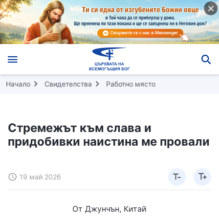
Начало
Свидетелства
Работно място
Стремежът към слава и
придобивки наистина ме провали
19 май 2026
От Джунчън, Китай