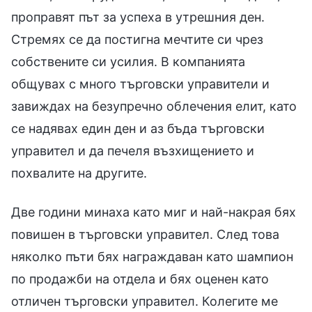
проправят път за успеха в утрешния ден.
Стремях се да постигна мечтите си чрез
собствените си усилия. В компанията
общувах с много търговски управители и
завиждах на безупречно облечения елит, като
се надявах един ден и аз бъда търговски
управител и да печеля възхищението и
похвалите на другите.
Две години минаха като миг и най-накрая бях
повишен в търговски управител. След това
няколко пъти бях награждаван като шампион
по продажби на отдела и бях оценен като
отличен търговски управител. Колегите ме