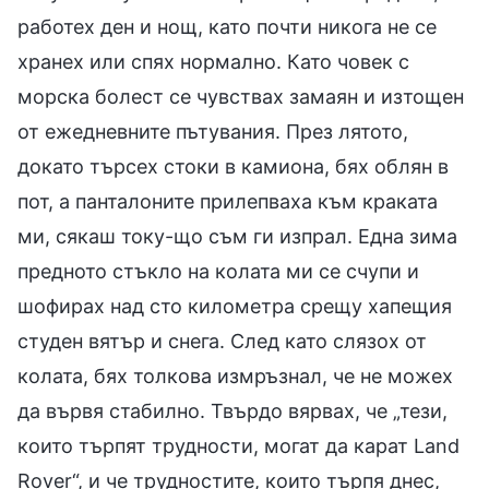
работех ден и нощ, като почти никога не се
хранех или спях нормално. Като човек с
морска болест се чувствах замаян и изтощен
от ежедневните пътувания. През лятото,
докато търсех стоки в камиона, бях облян в
пот, а панталоните прилепваха към краката
ми, сякаш току-що съм ги изпрал. Една зима
предното стъкло на колата ми се счупи и
шофирах над сто километра срещу хапещия
студен вятър и снега. След като слязох от
колата, бях толкова измръзнал, че не можех
да вървя стабилно. Твърдо вярвах, че „тези,
които търпят трудности, могат да карат Land
Rover“, и че трудностите, които търпя днес,