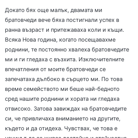
Докато бях още малък, двамата ми
братовчеди вече бяха постигнали успех в
ранна възраст и притежаваха коли и къщи.
Всяка Нова година, когато посещавахме
роднини, те постоянно хвалеха братовчедите
ми и ги гледаха с възхита. Изключителните
впечатления от моите братовчеди се
запечатаха дълбоко в сърцето ми. По това
време семейството ми беше най-бедното
сред нашите роднини и хората ни гледаха
отвисоко. Затова завиждах на братовчедите
си, че привличаха вниманието на другите,
където и да отидеха. Чувствах, че това е