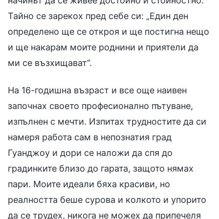
начинът да се живее достойно и стойностно.
Тайно се зарекох пред себе си: „Един ден
определено ще се откроя и ще постигна нещо
и ще накарам моите роднини и приятели да
ми се възхищават“.
На 16-годишна възраст и все още наивен
започнах своето професионално пътуване,
изпълнен с мечти. Изпитах трудностите да си
намеря работа сам в непознатия град
Гуанджоу и дори се наложи да спя до
градинките близо до гарата, защото нямах
пари. Моите идеали бяха красиви, но
реалността беше сурова и колкото и упорито
да се трудех, никога не можех да припечеля