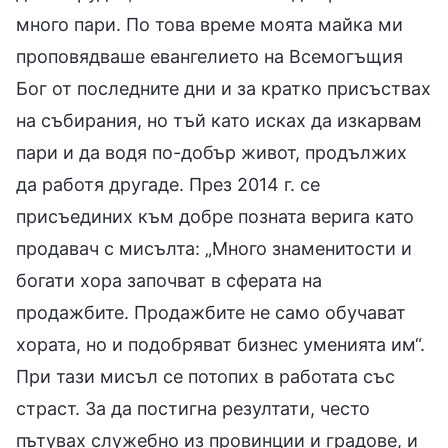
много пари. По това време моята майка ми
проповядваше евангелието на Всемогъщия
Бог от последните дни и за кратко присъствах
на събирания, но тъй като исках да изкарвам
пари и да водя по-добър живот, продължих
да работя другаде. През 2014 г. се
присъединих към добре позната верига като
продавач с мисълта: „Много знаменитости и
богати хора започват в сферата на
продажбите. Продажбите не само обучават
хората, но и подобряват бизнес уменията им“.
При тази мисъл се потопих в работата със
страст. За да постигна резултати, често
пътувах служебно из провинции и градове, и