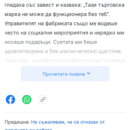
гледаха със завист и казваха: „Тази търговска
марка не може да функционира без теб“.
Управителят на фабриката също ме водеше
често на социални мероприятия и нерядко ми
носеше подаръци. Суетата ми беше
удовлетворена и бях изключително щастлив.
Чувствах, че работоспособността ми е голяма
и вървях с чувство на увереност. Воден от
Прочетете повече
амбицията си, титлата на търговски
управител вече не ми беше достатъчна и
исках да изкача още едно стъпало, за да
могат моите богати и влиятелни роднини да
видят, че съм по-добър от тях. Поради
Предишна:
Не съжалявам, че се отказах от
честите служебни пътувания и социални
сигурната си работа