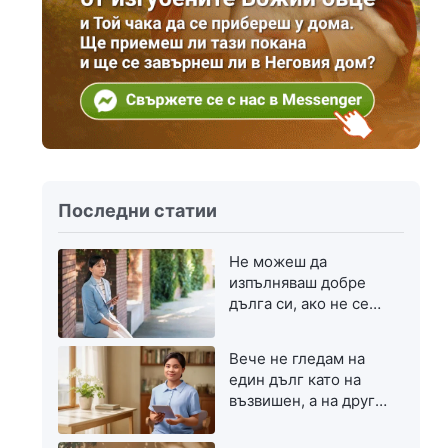
Последни статии
Не можеш да
изпълняваш добре
дълга си, ако не се
стремиш към
напредък
Вече не гледам на
един дълг като на
възвишен, а на друг
— като на скромен