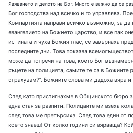
Явяването и делото на Бог. Много е важно да се ра
Бог господства над всичко и го управлява. Пр
Компартията направи всичко възможно, за да 
евангелието на Божието царство, и все пак он
истината и чуха Божия глас, се завърнаха пре
последните дни. Това показва всемогъществото
може да попречи на това, което Бог възнамеря
ръцете на полицията, самите те са в Божиите р
страхувам?“. Божиите слова ми дадоха вяра и 
След като пристигнахме в Общинското бюро з
една стая за разпити. Полицаите ми взеха кола
след това ме претърсиха. След това един от п
което знаеш! От колко години си вярваща? Ко