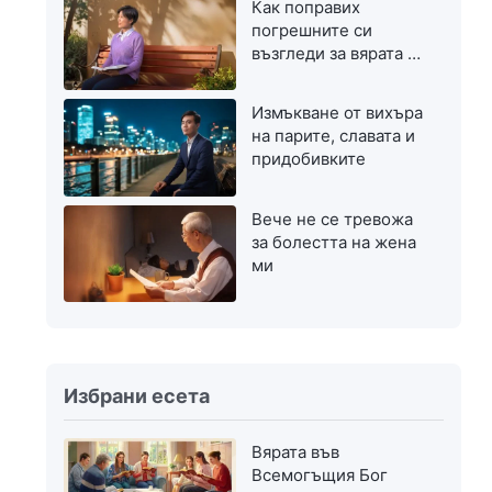
Как поправих
погрешните си
възгледи за вярата в
Бог
Измъкване от вихъра
на парите, славата и
придобивките
Вече не се тревожа
за болестта на жена
ми
Избрани есета
Вярата във
Всемогъщия Бог