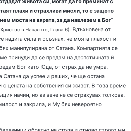
 отдадат живота си, могат да го преминат с
таят плахи и страхливи мисли, то е защото
нем моста на вярата, за да навлезем в Бог
“
. Вдъхновена от
 Христос в Началото, Глава 6)
е надига сила и осъзнах, че моята плахост и
е бях манипулирана от Сатана. Компартията се
ме принуди да се предам на деспотичната ѝ
редам Бог като Юда, от страх да не умра.
 Сатана да успее и реших, че ще остана
 с цената на собствения си живот. В това време
ия начин, но аз вече не се страхувах толкова.
 милост и закрила, и Му бях невероятно
белезници обратно на стола и отново строго ми