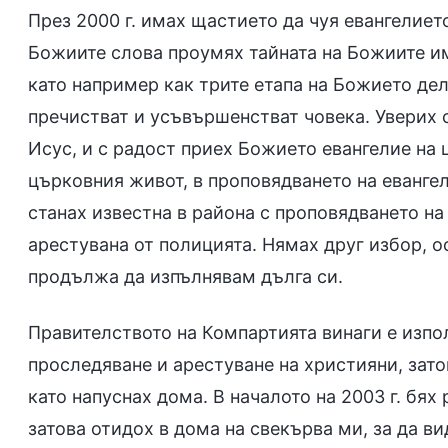
През 2000 г. имах щастието да чуя евангелиет
Божиите слова проумях тайната на Божиите и
като например как трите етапа на Божието дел
пречистват и усъвършенстват човека. Уверих 
Исус, и с радост приех Божието евангелие на 
църковния живот, в проповядването на евангели
станах известна в района с проповядването на
арестувана от полицията. Нямах друг избор, ос
продължа да изпълнявам дълга си.
Правителството на Компартията винаги е изпо
проследяване и арестуване на християни, зато
като напуснах дома. В началото на 2003 г. бях
затова отидох в дома на свекърва ми, за да ви