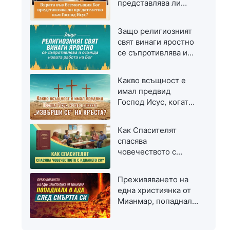
представлява ли
предателство към
Господ Исус?
Защо религиозният
свят винаги яростно
се съпротивлява и
осъжда новата
работа на Бог
Какво всъщност е
имал предвид
Господ Исус, когато
е казал „Извърши се“
на кръста?
Как Спасителят
спасява
човечеството с
идването си?
Преживяването на
една християнка от
Мианмар, попаднала
в ада след смъртта
си