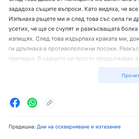
зададоха същите въпроси. Като видяха, че все
Изпънаха ръцете ми и след това със сила ги д
усетих, че ще се счупят и разкъсващата болка 
изпищях. След това издърпаха краката ми, док
ги дръпнаха в противоположни посоки. Разкъс
припадна. В сърцето си просто продължавах д
дай ми вяра, сила и решимост да понеса тази
Прочет
като дадеш сила на духа ми. Каквито и жесток
демони срещу мен, ще разчитам на Теб и ще о
като се помолих, в ума ми се появи един химн
В изпитания
Предишна:
Дни на оскверняване и изтезание
1
Докато преминават през изпитания, за хорат