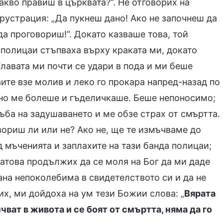
кво правиш в църквата?“. Не отговорих на
фрустрация: „Да пукнеш дано! Ако не започнеш да
а проговориш!“. Докато казваше това, той
 полицаи стъпваха върху краката ми, докато
лавата ми почти се удари в пода и ми беше
аите взе молив и леко го прокара напред-назад по
нно ме болеше и гъделичкаше. Беше непоносимо;
ъба на задушаването и ме обзе страх от смъртта.
вориш ли или не? Ако не, ще те измъчваме до
д мъченията и заплахите на тази банда полицаи;
Затова продължих да се моля на Бог да ми даде
тана непоколебима в свидетелството си и да не
их, ми дойдоха на ум тези Божии слова: „
Вярата
чват в живота и се боят от смъртта, няма да го