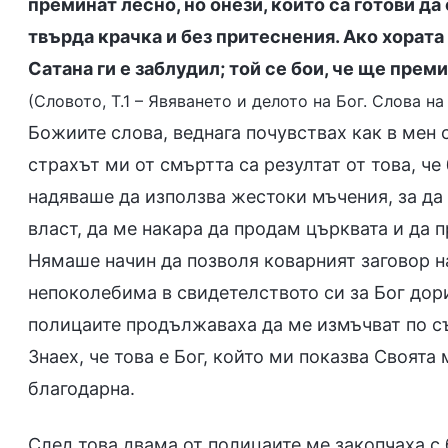
преминат лесно, но онези, които са готови да
твърда крачка и без притеснения. Ако хората 
Сатана ги е заблудил; той се бои, че ще преми
(Словото, Т.1 – Явяването и делото на Бог. Слова на
Божиите слова, веднага почувствах как в мен с
страхът ми от смъртта са резултат от това, ч
надяваше да използва жестоки мъчения, за да 
власт, да ме накара да продам църквата и да п
Нямаше начин да позволя коварният заговор на
непоколебима в свидетелството си за Бог дори
полицаите продължаваха да ме измъчват по същ
Знаех, че това е Бог, който ми показва Своята
благодарна.
След това двама от полицаите ме закопчаха с 