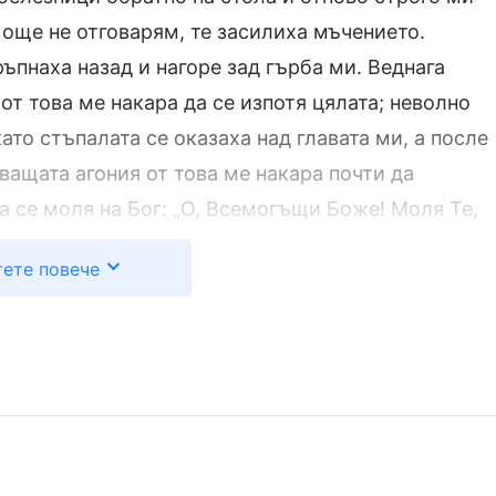
 още не отговарям, те засилиха мъчението.
ръпнаха назад и нагоре зад гърба ми. Веднага
от това ме накара да се изпотя цялата; неволно
ато стъпалата се оказаха над главата ми, а после
ващата агония от това ме накара почти да
а се моля на Бог: „О, Всемогъщи Боже! Моля Те,
 болка. Нека Ти бъдеш моята непоклатима опора,
ете повече
и методи на мъчение да използва тази банда
стана непоколебима в свидетелството си“. След
 от Божиите слова:
та е нужна вяра
а е нормално да са слаби, да са негативни