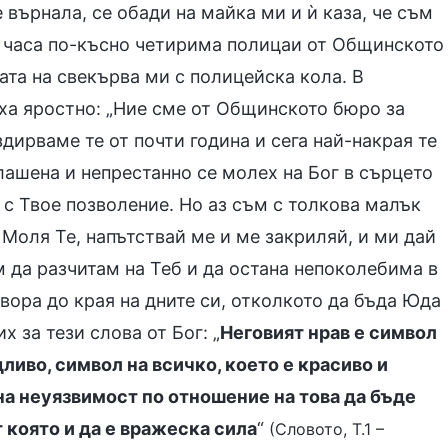
 върнала, се обади на майка ми и ѝ каза, че съм
и часа по-късно четирима полицаи от Общинското
та на свекърва ми с полицейска кола. В
аха яростно: „Ние сме от Общинското бюро за
дирваме те от почти година и сега най-накрая те
плашена и непрестанно се молех на Бог в сърцето
 с Твое позволение. Но аз съм с толкова малък
 Моля Те, напътствай ме и ме закриляй, и ми дай
ам да разчитам на Теб и да остана непоколебима в
вора до края на дните си, отколкото да бъда Юда
х за тези слова от Бог: „
Неговият нрав е символ
дливо, символ на всичко, което е красиво и
на неуязвимост по отношение на това да бъде
 която и да е вражеска сила
“
(Словото, Т.1 –