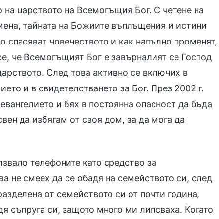
о на царството на Всемогъщия Бог. С четене на
мена, тайната на Божиите въплъщения и истини
о спасяват човечеството и как напълно променят,
се, че Всемогъщият Бог е завърналият се Господ
царството. След това активно се включих в
ето и в свидетелстването за Бог. През 2002 г.
 евангелието и бях в постоянна опасност да бъда
вен да избягам от своя дом, за да мога да
лзвало телефоните като средство за
ва не смеех да се обадя на семейството си, след
 разделена от семейството си от почти година,
дя съпруга си, защото много ми липсваха. Когато