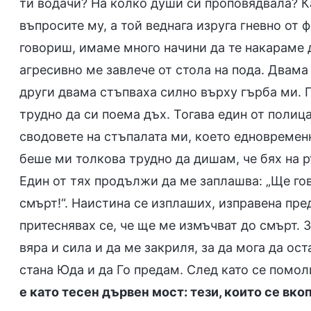
ти водачи? На колко души си проповядвала? Ка
въпросите му, а той веднага изруга гневно от 
говориш, имаме много начини да те накараме д
агресивно ме завлече от стола на пода. Двама
други двама стъпваха силно върху гърба ми. Г
трудно да си поема дъх. Тогава един от полиц
сводовете на стъпалата ми, което едновреме
беше ми толкова трудно да дишам, че бях на р
Един от тях продължи да ме заплашва: „Ще го
смърт!“. Наистина се изплаших, изправена пре
притеснявах се, че ще ме измъчват до смърт. 
вяра и сила и да ме закриля, за да мога да ос
стана Юда и да Го предам. След като се помол
е като тесен дървен мост: тези, които се вкоп