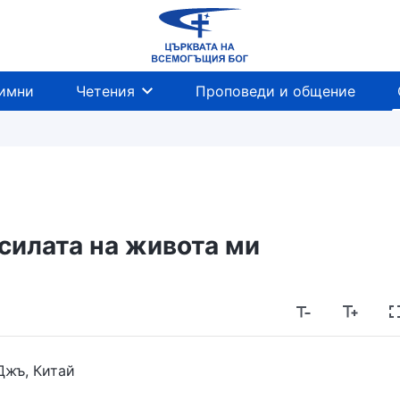
имни
Четения
Проповеди и общение
силата на живота ми
Джъ, Китай