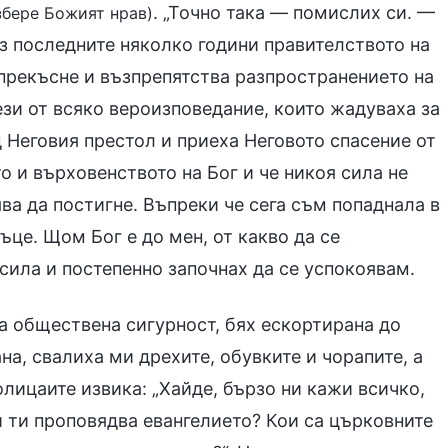
. „Точно така — помислих си. —
збере Божият нрав)
ез последните няколко години правителството на
прекъсне и възпрепятства разпространението на
ези от всяко вероизповедание, които жадуваха за
д Неговия престол и приеха Неговото спасение от
 и върховенството на Бог и че никоя сила не
ва да постигне. Въпреки че сега съм попаднала в
ъце. Щом Бог е до мен, от какво да се
сила и постепенно започнах да се успокоявам.
а обществена сигурност, бях ескортирана до
на, свалиха ми дрехите, обувките и чорапите, а
олицаите извика: „Хайде, бързо ни кажи всичко,
й ти проповядва евангелието? Кои са църковните