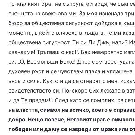
по-малкият брат на съпруга ми видя, че съм се
в къщата на свекърва ми. За моя изненада тр
бюро за обществена сигурност дойдоха в къща
момента, в който влязоха в къщата, те ми каз
обществена сигурност. Ти си Ли Джъ, нали? Из
хванахме! Тръгваш с нас!“. Бях невероятно из
си: „О, Всемогъщи Боже! Днес съм арестувана
духовен ръст и се чувствам плаха и уплашена.
вяра и сила. Както и да се отнасят с мен, иск
свидетелството си. По-скоро бих лежала в зат
и да Те предам!“. След като се помолих, се сети
на властта, символ на всичко, което е справе
добро. Нещо повече, Неговият нрав е символ 
победен или да му се навреди от мрака или от