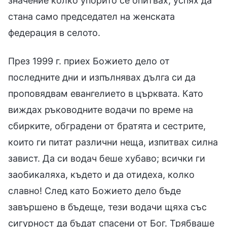
значение колко упорито се опитвах, успях да
стана само председател на женската
федерация в селото.
През 1999 г. приех Божието дело от
последните дни и изпълнявах дълга си да
проповядвам евангелието в църквата. Като
виждах ръководните водачи по време на
сбирките, обградени от братята и сестрите,
които ги питат различни неща, изпитвах силна
завист. Да си водач беше хубаво; всички ги
заобикаляха, където и да отидеха, колко
славно! След като Божието дело бъде
завършено в бъдеще, тези водачи щяха със
сигурност да бъдат спасени от Бог. Трябваше