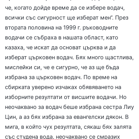
че, когато дойде време да се избере водач,
всички със сигурност ще изберат мен“. През
втората половина на 1999 г. ръководните
водачи се събраха в нашата област, като
казаха, че искат да основат църква и да
изберат църковен водач. Бях много щастлива,
мислейки си, че е сигурно, че аз ще бъда
избрана за църковен водач. По време на
сбирката уверено изчаках обявяването на
изборните резултати от висшите водачи. Но
неочаквано за водач беше избрана сестра Лиу
Цин, а аз бях избрана за евангелски дякон. В
мига, в който чух резултата, сякаш бях залята
със студена вода, неочаквано се смразих