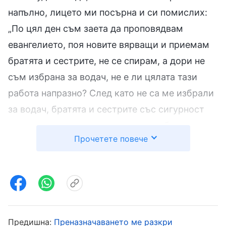
напълно, лицето ми посърна и си помислих:
„По цял ден съм заета да проповядвам
евангелието, поя новите вярващи и приемам
братята и сестрите, не се спирам, а дори не
съм избрана за водач, не е ли цялата тази
работа напразно? След като не са ме избрали
за водач, братята и сестрите със сигурност
ще си кажат, че не съм толкова добра като
Прочетете повече
Лиу Цин, как ще се появя пред тях?“. След
като сбирката приключи и аз се върнах у
дома, колкото повече мислех за това, толкова
по-огорчена се чувствах и несъзнателно се
разплаках. В сърцето си завиждах на Лиу
Цин: „Преди това в нашето вероизповедание
Предишна:
Преназначаването ме разкри