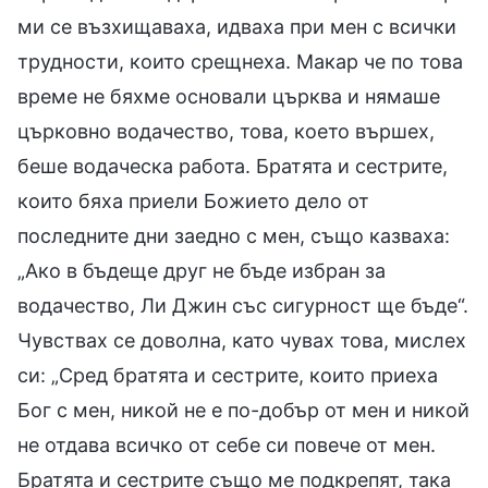
ми се възхищаваха, идваха при мен с всички
трудности, които срещнеха. Макар че по това
време не бяхме основали църква и нямаше
църковно водачество, това, което вършех,
беше водаческа работа. Братята и сестрите,
които бяха приели Божието дело от
последните дни заедно с мен, също казваха:
„Ако в бъдеще друг не бъде избран за
водачество, Ли Джин със сигурност ще бъде“.
Чувствах се доволна, като чувах това, мислех
си: „Сред братята и сестрите, които приеха
Бог с мен, никой не е по-добър от мен и никой
не отдава всичко от себе си повече от мен.
Братята и сестрите също ме подкрепят, така