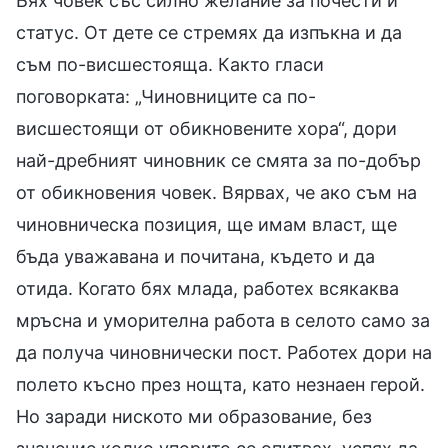
Бях човек със силно желание за почести и
статус. От дете се стремях да изпъкна и да
съм по-висшестояща. Както гласи
поговорката: „Чиновниците са по-
висшестоящи от обикновените хора“, дори
най-дребният чиновник се смята за по-добър
от обикновения човек. Вярвах, че ако съм на
чиновническа позиция, ще имам власт, ще
бъда уважавана и почитана, където и да
отида. Когато бях млада, работех всякаква
мръсна и уморителна работа в селото само за
да получа чиновнически пост. Работех дори на
полето късно през нощта, като незнаен герой.
Но заради ниското ми образование, без