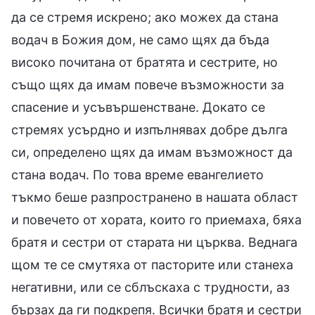
да се стремя искрено; ако можех да стана
водач в Божия дом, не само щях да бъда
високо почитана от братята и сестрите, но
също щях да имам повече възможности за
спасение и усъвършенстване. Докато се
стремях усърдно и изпълнявах добре дълга
си, определено щях да имам възможност да
стана водач. По това време евангелието
тъкмо беше разпространено в нашата област
и повечето от хората, които го приемаха, бяха
братя и сестри от старата ни църква. Веднага
щом те се смутяха от пасторите или станеха
негативни, или се сблъскаха с трудности, аз
бързах да ги подкрепя. Всички братя и сестри