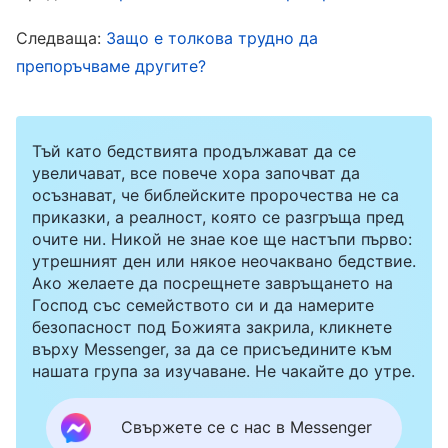
ти дори не беше толкова усърдна като мен,
Следваща:
Защо е толкова трудно да
какво те прави способна да си водач?“.
препоръчваме другите?
Веднъж Лиу Цин дойде да ме попита за
поенето на новите вярващи и аз си помислих
Тъй като бедствията продължават да се
разгневена: „Tи не разбираш нищо и все пак
увеличават, все повече хора започват да
си водач? Ако не можеш да се справяш, защо
осъзнават, че библейските пророчества не са
не го каза по-рано?“. Отвърнах ѝ нетърпеливо:
приказки, а реалност, която се разгръща пред
очите ни. Никой не знае кое ще настъпи първо:
„Не си ли ти водачът? Разбери го сама“. Лиу
утрешният ден или някое неочаквано бедствие.
Цин каза безпомощно: „Зададох ти тези
Ако желаете да посрещнете завръщането на
Господ със семейството си и да намерите
въпроси, защото не разбирам“. Като чух това,
безопасност под Божията закрила, кликнете
усетих лек упрек в сърцето си, затова
върху Messenger, за да се присъедините към
нашата група за изучаване. Не чакайте до утре.
смекчих тона си и ѝ казах какво да прави. Тъй
като не бях избрана за водач, винаги изпитвах
Свържете се с нас в Messenger
усещане за загуба в сърцето си и не можех да