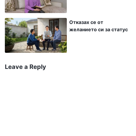
чувствах и се помолих на Бог за състоянието
си: „Боже, не станах водач и нямам никаква
Отказах се от
мотивация да изпълнявам дълга си; сърцето
желанието си за статус
ми е неутешимо. Но не знам как да променя
това състояние. Моля Те, води ме да разбера
Твоето намерение“.
Leave a Reply
По време на една сутрешна духовна практика
прочетох тези Божии слова. „
Аз обичам
всички, които искрено Ме желаят. Ако се
фокусирате върху любовта си към Мен, Аз
със сигурност ще ви благословя
изключително много. Разбирате ли Моите
намерения? В Моя дом няма разграничаване