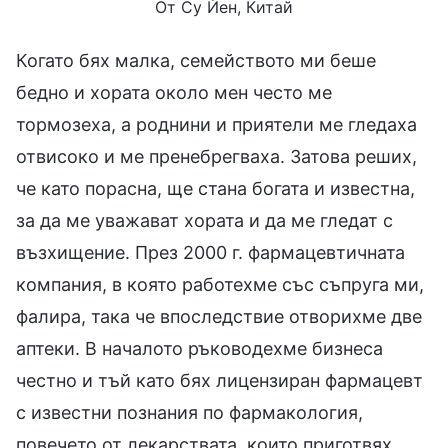
От Су Йен, Китай
Когато бях малка, семейството ми беше
бедно и хората около мен често ме
тормозеха, а роднини и приятели ме гледаха
отвисоко и ме пренебрегваха. Затова реших,
че като порасна, ще стана богата и известна,
за да ме уважават хората и да ме гледат с
възхищение. През 2000 г. фармацевтичната
компания, в която работехме със съпруга ми,
фалира, така че впоследствие отворихме две
аптеки. В началото ръководехме бизнеса
честно и тъй като бях лицензиран фармацевт
с известни познания по фармакология,
повечето от лекарствата, които приготвях,