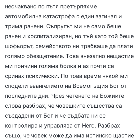
неочаквано по пътя претърпяхме
автомобилна катастрофа с един загинал и
трима ранени. Съпругът ми не само беше
ранен и хоспитализиран, но тъй като той беше
шофьорът, семейството ни трябваше да плати
голямо обезщетение. Това внезапно нещастие
ми причини голяма болка и аз почти се
сринах психически. По това време някой ми
сподели евангелието на Всемогъщия Бог от
последните дни. Чрез четенето на Божиите
слова разбрах, че човешките същества са
създадени от Бог и че съдбата ни се
контролира и управлява от Него. Разбрах
също, че човек може да има истинско щастие