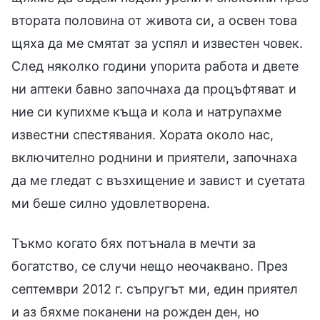
втората половина от живота си, а освен това
щяха да ме смятат за успял и известен човек.
След няколко години упорита работа и двете
ни аптеки бавно започнаха да процъфтяват и
ние си купихме къща и кола и натрупахме
известни спестявания. Хората около нас,
включително роднини и приятели, започнаха
да ме гледат с възхищение и завист и суетата
ми беше силно удовлетворена.
Тъкмо когато бях потънала в мечти за
богатство, се случи нещо неочаквано. През
септември 2012 г. съпругът ми, един приятел
и аз бяхме поканени на рожден ден, но