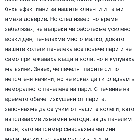
бяха ефективни за нашите клиенти и те ми
имаха доверие. Но след известно време
забелязах, че въпреки че работехме усилено
всеки ден, печелехме много малко, докато
нашите колеги печелеха все повече пари и не
само притежаваха къщи и коли, но и купуваха
магазини. Знаех, че печелят парите си по
непочтени начини, но не исках да ги следвам в
неморалното печелене на пари. С течение на
времето обаче, изкушени от парите,
започнахме да се учим от нашите колеги, като
използвахме измамни методи, за да печелим
пари, като например смесвахме евтини
медицински съставки със скъпи и ги