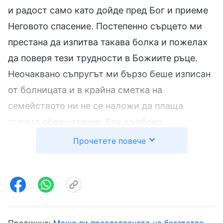
и радост само като дойде пред Бог и приеме
Неговото спасение. Постепенно сърцето ми
престана да изпитва такава болка и пожелах
да поверя тези трудности в Божиите ръце.
Неочаквано съпругът ми бързо беше изписан
от болницата и в крайна сметка на
семейството ни не се наложи да плаща
голямо обезщетение. Бях дълбоко
благодарна на Бог. По-късно прочетох
Прочетете повече
Божиите слова: „
Христос от последните дни
носи живот и носи непреходния и вечен път
на истината. Тази истина е пътят, по който
човек придобива живота, и е единственият
път, по който човек познава Бог и получава
Предишна:
Може ли преследването на богатство