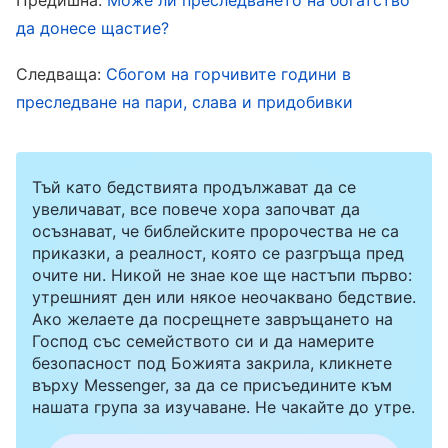
Божието одобрение
“
(Словото, Т.1 – Явяването
да донесе щастие?
и делото на Бог. Само Христос от последните дни
Следваща:
Сбогом на горчивите години в
. В
може да даде на човека пътя на вечния живот)
преследване на пари, слава и придобивки
последните дни Бог изразява истината, за да
пречисти и спаси човечеството, да освободи
хората от мрачната власт на Сатана и да им
Тъй като бедствията продължават да се
увеличават, все повече хора започват да
даде вечен живот, както и да ги въведе в
осъзнават, че библейските пророчества не са
Божието царство. Това е единствената
приказки, а реалност, която се разгръща пред
очите ни. Никой не знае кое ще настъпи първо:
възможност за хората да бъдат спасени.
утрешният ден или някое неочаквано бедствие.
Чувствах се голяма късметлийка, че в този
Ако желаете да посрещнете завръщането на
живот можах да дойда пред Бог и да приема
Господ със семейството си и да намерите
безопасност под Божията закрила, кликнете
Неговото спасение, и реших в този живот да
върху Messenger, за да се присъедините към
следвам Бог както подобава.
нашата група за изучаване. Не чакайте до утре.