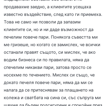
продавахме заедно, а клиентите усещаха
известно въздействие, след като ги приемеха.
Това не само ни позволи да запазим
клиентите си, но и ни даде възможност да
печелим повече пари. Понякога съвестта ми
ме гризеше, но когато се замислех, че всички
останали правят същото, си мислех, че ако
водим бизнеса си по правилата, няма да
спечелим никакви пари, затова просто се
носехме по течението. Мислех си също, че
докато печеля повече пари, няма да ми се
налага да се притеснявам за плащането на
колежа и сватбата на сина си, със съпруга ми
щяхме да бъдем подсигурени и спокойни през