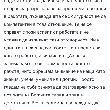
водачите трябва да изпълняват. Когато става
въпрос за разрешаване на проблеми, срещани
в работата, лъжеводачите със сигурност не са
компетентни в това отношение. Те не се
справят с този аспект от работата и не
успяват да изпълнят тази отговорност. Има
един тип лъжеводачи, които таят представи,
когато работят, и си мислят: „Аз не се
занимавам с тези формалности, когато
работя, нито обръщам внимание на неща като
знания, учене, умения или догми. Просто
гледам на събиранията да разговарям ясно за
истината на Божиите слова и това е
достатъчно. Всяка седмица провеждам две