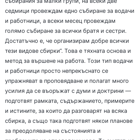
събирания за малки групи, на всеки две
седмици провеждам едно събиране за водачи
и работници, а всеки месец провеждам
голямо събиране за всички братя и сестри.
Достатъчно е, че организирам добре всички
тези видове сбирки“. Това е тяхната основа и
метод за вършене на работа. Този тип водачи
и работници просто непрекъснато се
упражняват в проповядване и полагат много
усилия да се въоръжат с думи и доктрини —
подготвят рамката, съдържанието, примерите
и истините, за които да разговарят на всяка
сбирка, а също така подготвят някои планове
за преодоляване на състоянията и