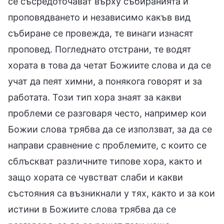
се съсредоточават върху събиранията и
проповядването и независимо какъв вид
събиране се провежда, те винаги изнасят
проповед. Погледнато отстрани, те водят
хората в това да четат Божиите слова и да се
учат да пеят химни, а понякога говорят и за
работата. Този тип хора знаят за какви
проблеми се разговаря често, например кои
Божии слова трябва да се използват, за да се
направи сравнение с проблемите, с които се
сблъскват различните типове хора, както и
защо хората се чувстват слаби и какви
състояния са възникнали у тях, както и за кои
истини в Божиите слова трябва да се