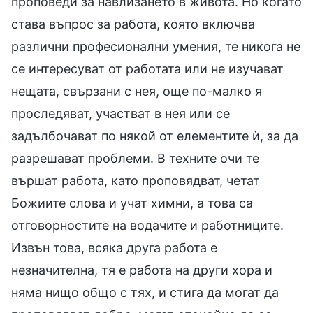
проповеди за навлизането в живота. Но когато
става въпрос за работа, която включва
различни професионални умения, те никога не
се интересуват от работата или не изучават
нещата, свързани с нея, още по-малко я
проследяват, участват в нея или се
задълбочават по някой от елементите ѝ, за да
разрешават проблеми. В техните очи те
вършат работа, като проповядват, четат
Божиите слова и учат химни, а това са
отговорностите на водачите и работниците.
Извън това, всяка друга работа е
незначителна, тя е работа на други хора и
няма нищо общо с тях, и стига да могат да