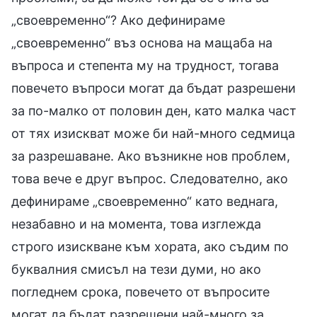
„своевременно“? Ако дефинираме
„своевременно“ въз основа на мащаба на
въпроса и степента му на трудност, тогава
повечето въпроси могат да бъдат разрешени
за по-малко от половин ден, като малка част
от тях изискват може би най-много седмица
за разрешаване. Ако възникне нов проблем,
това вече е друг въпрос. Следователно, ако
дефинираме „своевременно“ като веднага,
незабавно и на момента, това изглежда
строго изискване към хората, ако съдим по
буквалния смисъл на тези думи, но ако
погледнем срока, повечето от въпросите
могат да бъдат разрешени най-много за