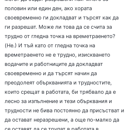
половин или един ден, ако хората
своевременно ги докладват и търсят как да
ги разрешат. Може ли това да се счита за
трудно от гледна точка на времетраенето?
(Не.) И тъй като от гледна точка на
времетраенето не е трудно, изискването
водачите и работниците да докладват
своевременно и да търсят начин да
преодолеят объркванията и трудностите,
които срещат в работата, би трябвало да е
лесно за изпълнение и тези обърквания и
трудности не бива постоянно да присъстват и
да остават неразрешени, а още по-малко да
се оставят да се трупат в работата в