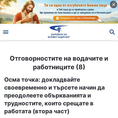
Отговорностите на водачите и работниците (8)
Отговорностите на водачите и
работниците (8)
Осма точка: докладвайте
своевременно и търсете начин да
преодолеете объркванията и
трудностите, които срещате в
работата (втора част)