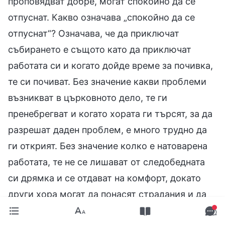
проповядват добре, могат спокойно да се
отпуснат. Какво означава „спокойно да се
отпуснат“? Означава, че да приключат
събирането е същото като да приключат
работата си и когато дойде време за почивка,
те си почиват. Без значение какви проблеми
възникват в църковното дело, те ги
пренебрегват и когато хората ги търсят, за да
разрешат даден проблем, е много трудно да
ги открият. Без значение колко е натоварена
работата, те не се лишават от следобедната
си дрямка и се отдават на комфорт, докато
други хора могат да понасят страдания и да
плащат цена. Те си мислят: „Приключих с