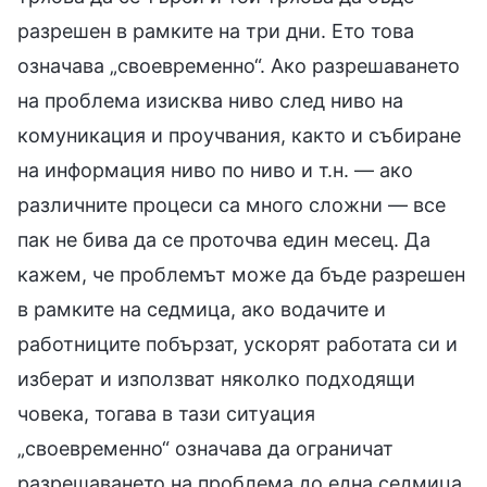
разрешен в рамките на три дни. Ето това
означава „своевременно“. Ако разрешаването
на проблема изисква ниво след ниво на
комуникация и проучвания, както и събиране
на информация ниво по ниво и т.н. — ако
различните процеси са много сложни — все
пак не бива да се проточва един месец. Да
кажем, че проблемът може да бъде разрешен
в рамките на седмица, ако водачите и
работниците побързат, ускорят работата си и
изберат и използват няколко подходящи
човека, тогава в тази ситуация
„своевременно“ означава да ограничат
разрешаването на проблема до една седмица.