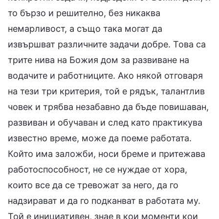
то бързо и решително, без никаква
немарливост, а също така могат да
извършват различните задачи добре. Това са
трите нива на Божия дом за развиване на
водачите и работниците. Ако някой отговаря
на тези три критерия, той е рядък, талантлив
човек и трябва незабавно да бъде повишаван,
развиван и обучаван и след като практикува
известно време, може да поеме работата.
Който има заложби, носи бреме и притежава
работоспособност, не се нуждае от хора,
които все да се тревожат за него, да го
надзирават и да го подканват в работата му.
Той е инициативен, знае в кои моменти кои