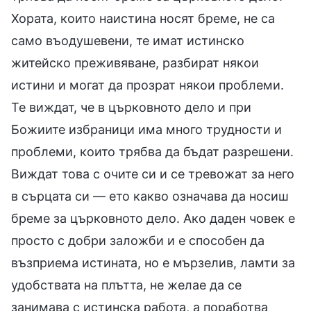
Хората, които наистина носят бреме, не са
само въодушевени, те имат истинско
житейско преживяване, разбират някои
истини и могат да прозрат някои проблеми.
Те виждат, че в църковното дело и при
Божиите избраници има много трудности и
проблеми, които трябва да бъдат разрешени.
Виждат това с очите си и се тревожат за него
в сърцата си — ето какво означава да носиш
бреме за църковното дело. Ако даден човек е
просто с добри заложби и е способен да
възприема истината, но е мързелив, ламти за
удобствата на плътта, не желае да се
занимава с истинска работа, а поработва