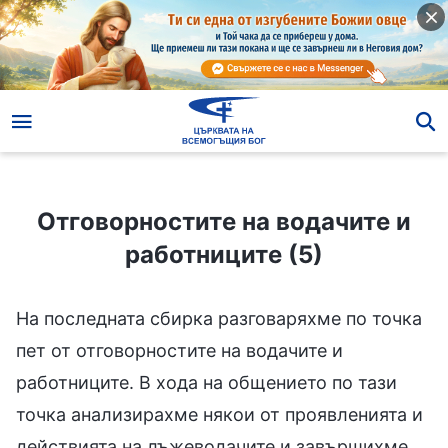
Отговорностите на водачите и работниците (5)
Отговорностите на водачите и
работниците (5)
На последната сбирка разговаряхме по точка
пет от отговорностите на водачите и
работниците. В хода на общението по тази
точка анализирахме някои от проявленията и
действията на лъжеводачите и завършихме