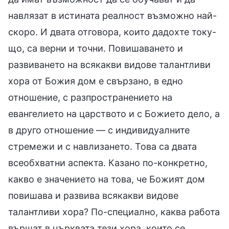
навлязат в истината реалност възможно най-
скоро. И двата отговора, които дадохте току-
що, са верни и точни. Повишаването и
развиването на всякакви видове талантливи
хора от Божия дом е свързано, в едно
отношение, с разпространението на
евангелието на царството и с Божието дело, а
в друго отношение — с индивидуалните
стремежи и с навлизането. Това са двата
всеобхватни аспекта. Казано по-конкретно,
какво е значението на това, че Божият дом
повишава и развива всякакви видове
талантливи хора? По-специално, каква работа
вършат в църквата тези хора, които се