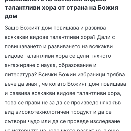
талантливи хора от страна на Божия
дом
Защо Божият дом повишава и развива
всякакви видове талантливи хора? Дали с
повишаването и развиването на всякакви
видове талантливи хора се цели тяхното
ангажиране с наука, образование и
литература? Всички Божии избраници трябва
вече да знаят, че когато Божият дом повишава
и развива всякакви видове талантливи хора,
това се прави не за да се произведе някакъв
вид високотехнологичен продукт и да се
сътвори чудо или да се проведе изследване
на историята на човешкото развитие, а още