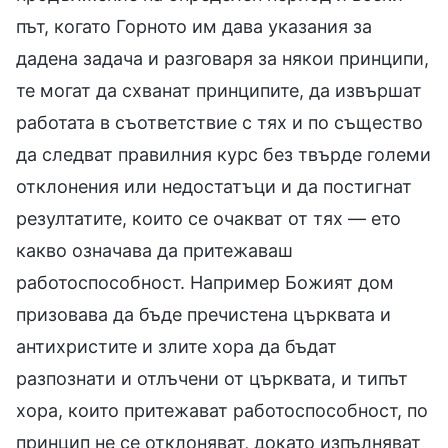
път, когато Горното им дава указания за
дадена задача и разговаря за някои принципи,
те могат да схванат принципите, да извършат
работата в съответствие с тях и по същество
да следват правилния курс без твърде големи
отклонения или недостатъци и да постигнат
резултатите, които се очакват от тях — ето
какво означава да притежаваш
работоспособност. Например Божият дом
призовава да бъде пречистена църквата и
антихристите и злите хора да бъдат
разпознати и отлъчени от църквата, и типът
хора, които притежават работоспособност, по
принцип не се отклоняват, докато изпълняват