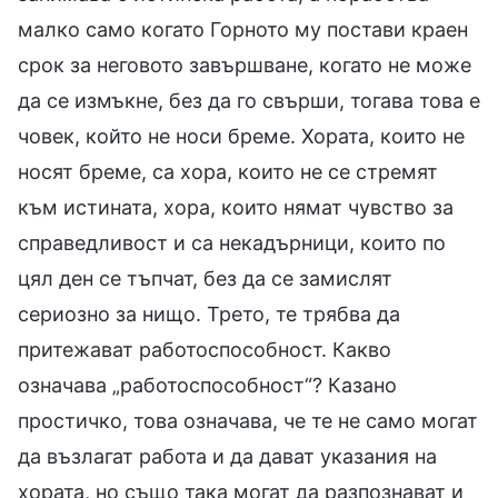
малко само когато Горното му постави краен
срок за неговото завършване, когато не може
да се измъкне, без да го свърши, тогава това е
човек, който не носи бреме. Хората, които не
носят бреме, са хора, които не се стремят
към истината, хора, които нямат чувство за
справедливост и са некадърници, които по
цял ден се тъпчат, без да се замислят
сериозно за нищо. Трето, те трябва да
притежават работоспособност. Какво
означава „работоспособност“? Казано
простичко, това означава, че те не само могат
да възлагат работа и да дават указания на
хората, но също така могат да разпознават и