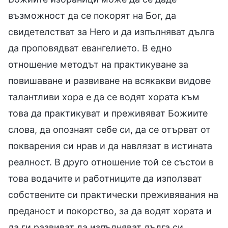
възможност да се покорят на Бог, да
свидетелстват за Него и да изпълняват дълга
да проповядват евангелието. В едно
отношение методът на практикуване за
повишаване и развиване на всякакви видове
талантливи хора е да се водят хората към
това да практикуват и преживяват Божиите
слова, да опознаят себе си, да се отърват от
покварения си нрав и да навлязат в истината
реалност. В друго отношение той се състои в
това водачите и работниците да използват
собствените си практически преживявания на
преданост и покорство, за да водят хората и
да ги развиват да изпълняват дълга си