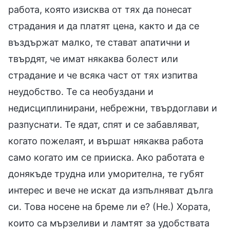
работа, която изисква от тях да понесат
страдания и да платят цена, както и да се
въздържат малко, те стават апатични и
твърдят, че имат някаква болест или
страдание и че всяка част от тях изпитва
неудобство. Те са необуздани и
недисциплинирани, небрежни, твърдоглави и
разпуснати. Те ядат, спят и се забавляват,
когато пожелаят, и вършат някаква работа
само когато им се прииска. Ако работата е
донякъде трудна или уморителна, те губят
интерес и вече не искат да изпълняват дълга
си. Това носене на бреме ли е? (Не.) Хората,
които са мързеливи и ламтят за удобствата