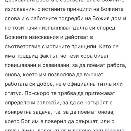
изисквания, с истините принципи на Божиите
слова и с работните подредби на Божия дом и
по този начин изпълняват дълга си според
Божиите изисквания и действат в
съответствие с истините принципи. Като се
има предвид фактът, че тези хора биват
повишавани и развивани, за да поемат работа,
онова, което им позволява да вършат
работата си добре, не е официална титла или
статус. По-скоро те трябва да притежават
определени заложби, за да се нагърбят с
конкретна задача, т.е. за да поемат онова,
което Бог им е поверил да свършат, или с
други думи, даден дълг и дадено задължение,