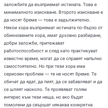
заложбите да възприемат истината. Това е
минималното изискване. Второто изискване е
да носят бреме — това е задължително.
Някои хора възприемат истината по-бързо от
обикновените хора, имат духовно разбиране,
добри заложби, притежават
работоспособност и след като практикуват
известно време, могат да се справят напълно
самостоятелно. Но при тези хора има
сериозен проблем — те не носят бреме. Те
обичат да ядат, да пият, да се забавляват и да
се шляят наоколо. Те проявяват голям
интерес към тези неща, но ако бъдат
помолени да свършат някаква конкретна