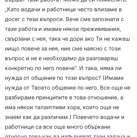
„Като водачи и работници често влизаме в
досег с тези въпроси. Вече сме запознати с
тази работа и имаме някои преживявания,
свързани с нея, така че дори ако Ти не кажеш
нищо повече за нея, ние сме наясно с този
въпрос и не е необходимо да разговаряш
конкретно по него повече“. И така, няма ли
нужда от общение по този въпрос? (Имаме
нужда от Твоето общение по него. Все още не
разбираме принципите в това отношение, а
има някои талантливи хора, които още не
знаем как да различим.) Повечето водачи и
работници са все още много объркани
относно това как да изпълняват тази задача и