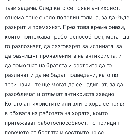
тази задача. След като се появи антихрист,
отнема поне около половин година, за да бъде
разкрит и премахнат. През това време онези,
които притежават работоспособност, могат да
го разпознаят, да разговарят за истината, за
да разнищят проявленията на антихриста, и
да помогнат на братята и сестрите да го
различат и да не бъдат подведени, като по
този начин те ще могат да се надигнат, за да
разобличат и отлъчат антихриста заедно.
Когато антихристите или злите хора се появят
в обхвата на работата на хората, които
притежават работоспособност, по принцип
повечето от братята и сестрите не се