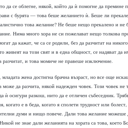
ето да се облегне, някой, който да ѝ помогне да премине 
рави с бурята — това беше желанието ѝ. Беше ли прекале
еалистично това желание? Не беше нещо прекалено и не 
ание. Нима много хора не си пожелават нещо толкова про
гат да кажат, че са се родили, без да разчитат на никого
то живеят на този свят и в една общност, се надяват да 
да разчитат, и това момиче не правеше изключение.
 младата жена достигна брачна възраст, но все още иска
да може да разчита, някой надежден човек. Този човек не 
да ѝ осигури разкош, нито да е отличен събеседник. Тряб
пя, когато е в беда, когато я сполети трудност или болест,
ителни думи и нищо повече. Дали това желание можеше д
 Никой не знае дали желанията на хората са това, което Б