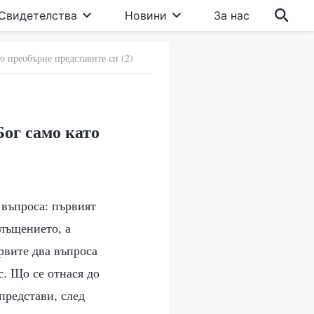
Свидетелства
Новини
За нас
о преобърне представите си (2)
Бог само като
 въпроса: първият
плъщението, а
рвите два въпроса
с. Що се отнася до
представи, след