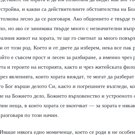
устройва, и какви са действителните обстоятелства на Бо
е толкова лесно да се разговаря. Ако общението е твърде 
ухо, но ако се занимава твърде много с незначителни въпр
еалния живот на хората, те ще го сметнат за много повър
 от този род. Което и от двете да изберем, нека все пак 
ойто е съвсем прост и лесен за разбиране, а именно чрез 
та и героите на историята, както и чрез житейската фило
чрез явленията, които хората виждат, те могат да разбера
то Бог върши делото Си, както и погрешните възгледи, к
е на Божието дело, Божието върховенство и устроеното о
ни неща, в които хората се вкопчват — за хората е някак
 разговаря по този начин.
 Имаше някога едно момиченце, което се роди в не особен