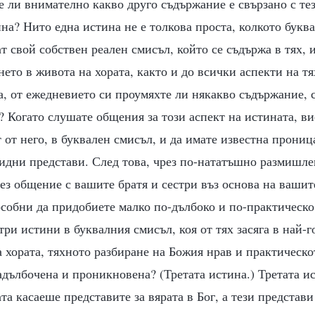
 ли внимателно какво друго съдържание е свързано с тез
ина? Нито една истина не е толкова проста, колкото букв
 свой собствен реален смисъл, който се съдържа в тях, и
нето в живота на хората, както и до всички аспекти на т
ка, от ежедневието си проумяхте ли някакво съдържание, 
? Когато слушате общения за този аспект на истината, ви
т от него, в буквален смисъл, и да имате известна прониц
идни представи. След това, чрез по-нататъшно размишле
рез общение с вашите братя и сестри въз основа на ваши
особни да придобиете малко по-дълбоко и по-практическо
три истини в буквалния смисъл, коя от тях засяга в най-г
 хората, тяхното разбиране на Божия нрав и практическо
адълбочена и проникновена? (Третата истина.) Третата ис
та касаеше представите за вярата в Бог, а тези представи