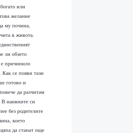
 богато или
 това желание
ща му почина,
зчита в живота.
 единственият
ше ли обзето
у е причинило
 Как се появи тази
ше готово и
 повече да разчитам
. В наивните си
лее без родителите
чина, което
 щяха да станат още