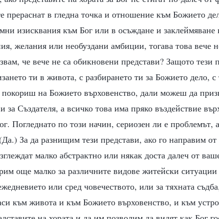
те прераснат в гледна точка и отношение към Божието дел
мни изисквания към Бог или в осъждане и заклеймяване н
ия, желания или необуздани амбиции, тогава това вече 
звам, че вече не са обикновени представи? Защото тези 
изането ти в живота, с разбирането ти за Божието дело, 
е покориш на Божието върховенство, дали можеш да приз
и за Създателя, а всичко това има пряко въздействие вър
г. Погледнато по този начин, сериозен ли е проблемът, 
(Да.) За да разнищим тези представи, ако го направим от
изглеждат малко абстрактно или някак доста далеч от ваш
рим още малко за различните видове житейски ситуации 
жедневието или сред човечеството, или за тяхната съдба
аси към живота и към Божието върховенство, и към устро
дставите на хората и да им позволим да видят как Бог го