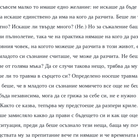
съвсем малко то имаше едно желание: не искаше да бъде
а искаше единствено да има на кого да разчита. Беше ли
тно? Искаше ли твърде много? (Не.) Но за съжаление ба
и пълнолетие, така че на практика нямаше на кого да ра
вния човек, на когото можеше да разчита в този живот,
 младото си съзнание считаше, че може да разчита. Не бе
е от голяма мъка? Да се случи такова нещо, трябва да м
е ли то травма в сърцето си? Определено носеше травма.
беше, че в младото си съзнание момичето все още не бе
бъда независима, мога да се грижа за себе си, не е нужно
 Както се казва, тепърва му предстоеше да разпери криле
ше замисляло какво да прави с бъдещето си и как ще оце
ситуация, преди да беше осъзнало тези неща, баща му по
дствата му за препитание вече ги нямаше и че времената