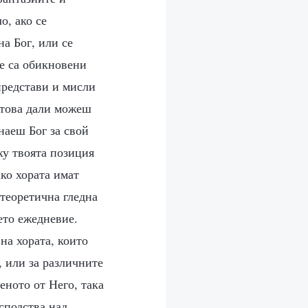
о, ако се
а Бог, или се
не са обикновени
представи и мисли
с това дали можеш
наеш Бог за свой
ху твоята позиция
ако хората имат
 теоретична гледна
ето ежедневие.
на хората, които
, или за различните
еното от Него, така
сподства над