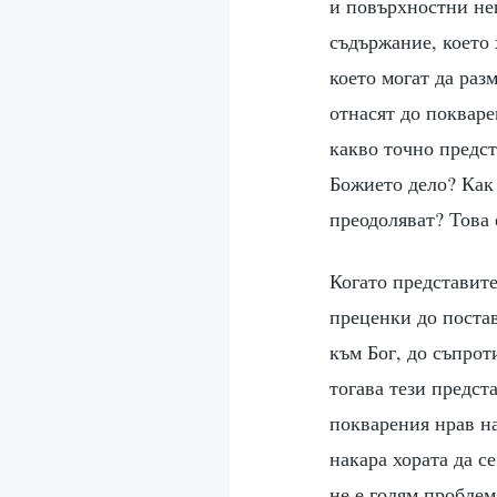
и повърхностни не
съдържание, което х
което могат да раз
отнасят до покваре
какво точно предст
Божието дело? Как 
преодоляват? Това
Когато представите
преценки до постав
към Бог, до съпрот
тогава тези предст
покварения нрав на
накара хората да с
не е голям проблем