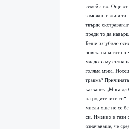
семейство. Още от 
заможно в живота, 
твърде екстраваган
преди то да навърш
Беше изгубило осно
човек, на когото в
младото му съзнани
голяма мъка. Носеш
травма? Причината 
казваше: „Мога да 
на родителите си“.
мисли още не се бе
си. Именно в тази 
означаваше, че сре