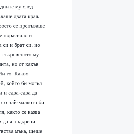
 дните му след
зваше двата края.
просто се препъваше
е пораснало и
 си и брат си, но
й-съкровеното му
ита, но от какъв
Ми го. Какво
ой, който би могъл
и и едва-едва да
гото най-малкото би
пя, както се казва
и да я подкрепи
увства мъка, щеше