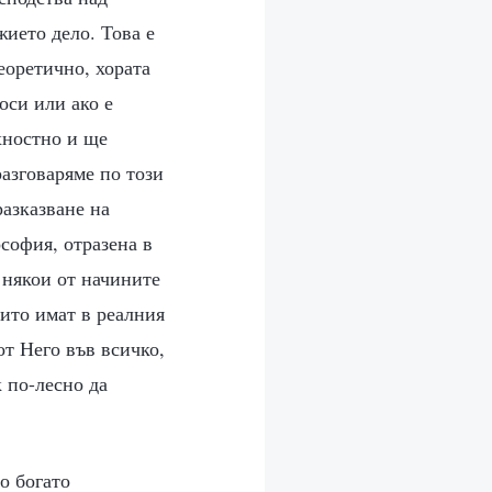
жието дело. Това е
теоретично, хората
оси или ако е
хностно и ще
разговаряме по този
разказване на
софия, отразена в
т някои от начините
оито имат в реалния
т Него във всичко,
 по-лесно да
о богато