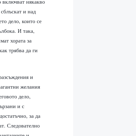
о включват някакво
 сблъскат и над
то дело, които се
лбока. И така,
мат хората за
как трябва да ги
 разсъждения и
вагантни желания
еговото дело,
вързани и с
достатъчно, за да
дат. Следователно
 фантазиите и