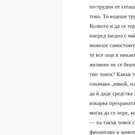
по-трудни от сегаш
това. То водеше тр
Колкото и да се те
напред заедно с ма
можеше самостоятел
те все още в никак
желание не се беше
тип човек? Какъв т
означава „някой, н
да ѝ даде средства 
изкарва прехраната
могла да се опре, к
— на такъв човек с
финансово в живота