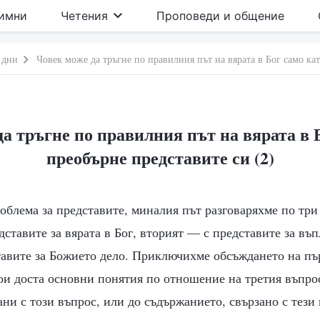
имни
Четения
Проповеди и общение
 дни
Човек може да тръгне по правилния път на вярата в Бог само кат
а тръгне по правилния път на вярата в 
преобърне представите си (2)
облема за представите, миналия път разговаряхме по три
дставите за вярата в Бог, вторият — с представите за въ
тавите за Божието дело. Приключихме обсъждането на пъ
ои доста основни понятия по отношение на третия въпро
ани с този въпрос, или до съдържанието, свързано с тези 