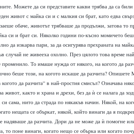
ните. Можете да си представите какви трябва да са били
уден живот с майка си и с малкия си брат, като едва свър
рзаеше обаче, животът трябваше да продължи, затова то 
йка си и брат си. Няколко години по-късно момичето беш
но да изкарва пари, за да осигурява прехраната на майка
ъв случай не живееха охолно. През цялото това време на
 променило. То имаше нужда от някого, на когото да разч
очно беше този, на когото искаше да разчита? Опишете 
а когото да разчита“ в най-простия смисъл? Означава няк
за живот, както и храна и дрехи, без да ѝ се налага да ход
 си сама, нито да страда по някакъв начин. Някой, на ко
огато нещата се объркат, някой, който винаги да я подкре
е надяваше да разчита. Дори да не може да ѝ помогне ил
, то поне винаги, когато нещо се обърка или когато поч