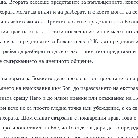
ща. Втората касаеше представите за въплъщението, коит
ората могат да видят и да разберат, и с което могат да се
мишляват в живота. Третата касаеше представите за Божие
ния нрав на хората — тази последна истина е малко по-дъ
авляват представите за Божието дело? Какви представи и
трябва да разбират и да се отнасят към тези представи и 
 е съдържанието на днешното общение.
 на хората за Божието дело прераснат от прилагането на
янето на изисквания към Бог, до изразяването на екстра
ивата срещу Него и до някои оценки или осъждания на Н
ави вече не са просто гледна точка или убеждение, а са с
 хората. Щом станат свързани с покварения нрав, това е 
е противопоставят на Бог, да Го съдят и дори да Го преда
, ако представите на хората за Бог не стигат по-далеч от