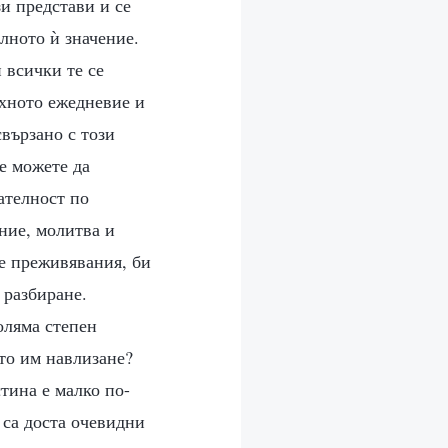
и представи и се
алното ѝ значение.
 всички те се
яхното ежедневие и
свързано с този
е можете да
ателност по
ние, молитва и
те преживявания, би
 разбиране.
оляма степен
то им навлизане?
тина е малко по-
 са доста очевидни