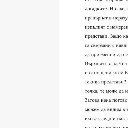
догадките. Но ако 
превърнат в неразу
изпълнят с намерен
представи. Защо ка
са свързани с навл
да приемеш и да с
Върховен владетел 
и отношение към Бо
такива представи? 
точка, те може да 
Затова нека погово
можем да видим в е
им възгледи и нагл
че да разнищим пре