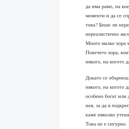
да има рамо, на ко
моменти и да се сп
това? Беше ли нер
нереалистично жел
Много малко хора мо
Повечето хора, кои
някого, на когото 
Докато се обърнеш,
някого, на когото 
особено богат или 
нея, за да я подкре
каже няколко утеш
Това не е сигурно.