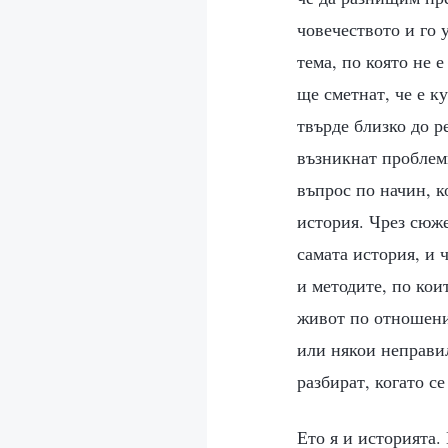
човечеството и го 
тема, по която не 
ще сметнат, че е к
твърде близко до р
възникнат проблеми
въпрос по начин, к
история. Чрез сюже
самата история, и 
и методите, по кои
живот по отношени
или някои неправил
разбират, когато се
Ето я и историята.