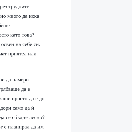
през трудните
но много да иска
беше
сто като това?
 освен на себе си.
имат приятел или
ше да намери
трябваше да е
ваше просто да е до
 дори само да ѝ
а се сбъдне лесно?
ог е планирал да им