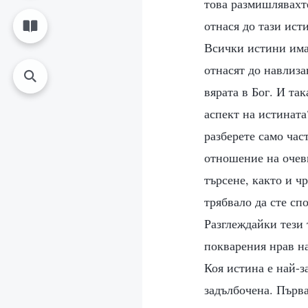
това размишлявахте
отнася до тази ист
Всички истини имат
отнасят до навлиза
вярата в Бог. И та
аспект на истината
разберете само час
отношение на очев
търсене, както и ч
трябвало да сте сп
Разглеждайки тези 
покварения нрав на
Коя истина е най-з
задълбочена. Първа