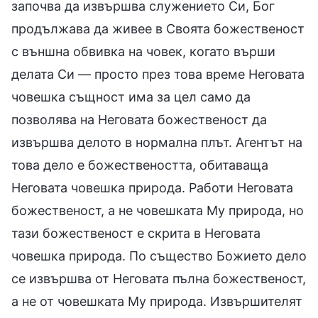
започва да извършва служението Си, Бог
продължава да живее в Своята божественост
с външна обвивка на човек, когато върши
делата Си — просто през това време Неговата
човешка същност има за цел само да
позволява на Неговата божественост да
извършва делото в нормална плът. Агентът на
това дело е божествеността, обитаваща
Неговата човешка природа. Работи Неговата
божественост, а не човешката Му природа, но
тази божественост е скрита в Неговата
човешка природа. По същество Божието дело
се извършва от Неговата пълна божественост,
а не от човешката Му природа. Извършителят