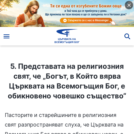
5. Представата на религиозния свят, че „Богът, в Който вярва Църквата на Всемогъщия Бог, е обикновено човешко същество“
5. Представата на религиозния
свят, че „Богът, в Който вярва
Църквата на Всемогъщия Бог, е
обикновено човешко същество“
Пасторите и старейшините в религиозния
свят разпространяват слуха, че Църквата на