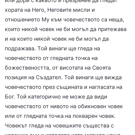
или дори с каквото и презрение да гледат
хората на Него, Неговите мисли и
отношението Му към човечеството са неща,
които никой човек не би могъл да притежава
и на които никой човек не би могъл да
подражава. Той винаги ще гледа на
човечеството от гледната точка на
божествеността, от висотата на Своята
позиция на Създател. Той винаги ще вижда
човечеството през същината и нагласата на
Бог. Той категорично не може да види
човечеството от нивото на обикновен човек
или от гледната точка на покварен човек.
Човекът гледа на човешките същества с