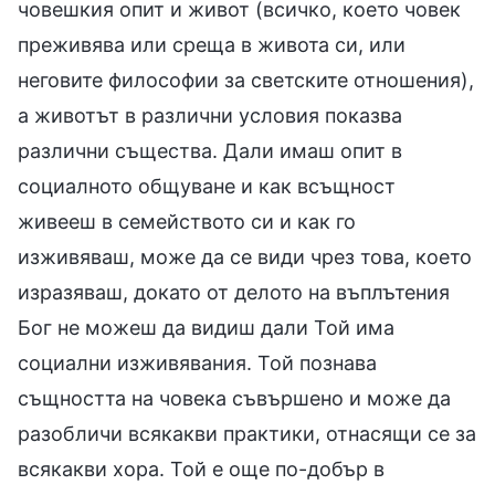
човешкия опит и живот (всичко, което човек
преживява или среща в живота си, или
неговите философии за светските отношения),
а животът в различни условия показва
различни същества. Дали имаш опит в
социалното общуване и как всъщност
живееш в семейството си и как го
изживяваш, може да се види чрез това, което
изразяваш, докато от делото на въплътения
Бог не можеш да видиш дали Той има
социални изживявания. Той познава
същността на човека съвършено и може да
разобличи всякакви практики, отнасящи се за
всякакви хора. Той е още по-добър в