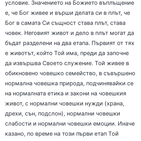
условие. Значението на Божието въплъщение
е, че Бог живее и върши делата си в плът, че
Бог в самата Си същност става плът, става
човек. Неговият живот и дело в плът могат да
бъдат разделени на два етапа. Първият от тях
е животът, който Той има, преди да започне
да извършва Своето служение. Той живее в
обикновено човешко семейство, в съвършено
нормална човешка природа, подчинявайки се
на нормалната етика и закони на човешкия
живот, с нормални човешки нужди (храна,
дрехи, сън, подслон), нормални човешки
слабости и нормални човешки емоции. Иначе
казано, по време на този първи етап Той