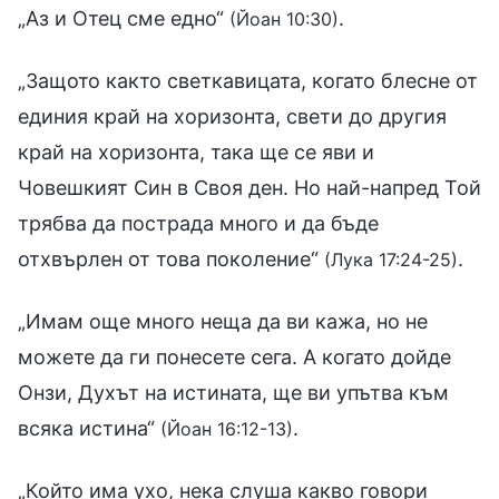
„Аз и Отец сме едно“
.
(Йоан 10:30)
„Защото както светкавицата, когато блесне от
единия край на хоризонта, свети до другия
край на хоризонта, така ще се яви и
Човешкият Син в Своя ден. Но най-напред Той
трябва да пострада много и да бъде
отхвърлен от това поколение“
.
(Лука 17:24-25)
„Имам още много неща да ви кажа, но не
можете да ги понесете сега. А когато дойде
Онзи, Духът на истината, ще ви упътва към
всяка истина“
.
(Йоан 16:12-13)
„Който има ухо, нека слуша какво говори