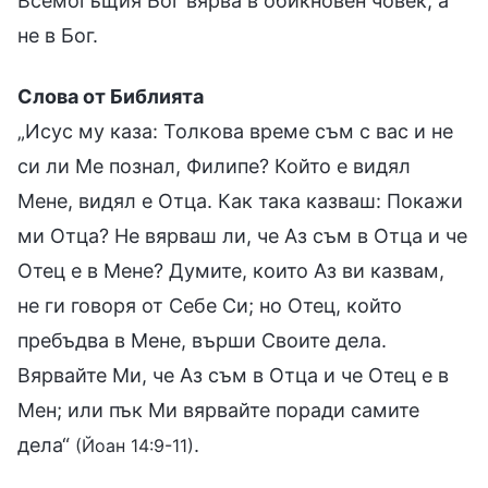
Всемогъщия Бог вярва в обикновен човек, а
не в Бог.
Слова от Библията
„Исус му каза: Толкова време съм с вас и не
си ли Ме познал, Филипе? Който е видял
Мене, видял е Отца. Как така казваш: Покажи
ми Отца? Не вярваш ли, че Аз съм в Отца и че
Отец е в Мене? Думите, които Аз ви казвам,
не ги говоря от Себе Си; но Отец, който
пребъдва в Мене, върши Своите дела.
Вярвайте Ми, че Аз съм в Отца и че Отец е в
Мен; или пък Ми вярвайте поради самите
дела“
.
(Йоан 14:9-11)