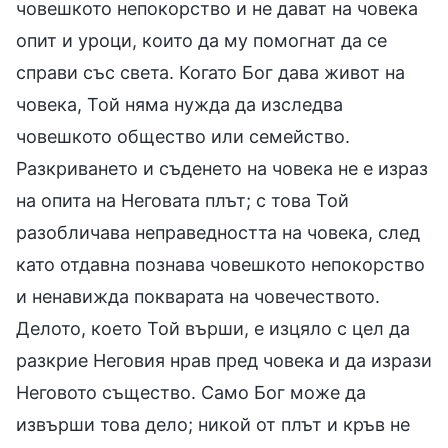
човешкото непокорство и не дават на човека
опит и уроци, които да му помогнат да се
справи със света. Когато Бог дава живот на
човека, Той няма нужда да изследва
човешкото общество или семейство.
Разкриването и съденето на човека не е израз
на опита на Неговата плът; с това Той
разобличава неправедността на човека, след
като отдавна познава човешкото непокорство
и ненавижда покварата на човечеството.
Делото, което Той върши, е изцяло с цел да
разкрие Неговия нрав пред човека и да изрази
Неговото същество. Само Бог може да
извърши това дело; никой от плът и кръв не