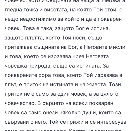
човечеството и същината на нещата. Неговата
гледна точка и висотата, на която Той стои, е
нещо недостижимо за който и да е покварен
човек. Това е така, защото Бог е истина,
защото плътта, която Той носи, също
притежава същината на Бог, а Неговите мисли
и това, което се изразява чрез Неговата
човешка природа, също са истината. За
покварените хора това, което Той изразява в
плът, е приток на истината и на живота. Този
приток не е само за един човек, а за цялото
човечество. В сърцето на всеки покварен
човек са само онези няколко души, които са
свързани с него. Той се грижи и се интересува