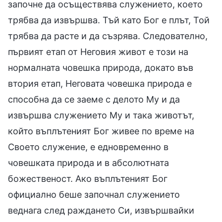
започне да осъществява служението, което
трябва да извършва. Тъй като Бог е плът, Той
трябва да расте и да съзрява. Следователно,
първият етап от Неговия живот е този на
нормалната човешка природа, докато във
втория етап, Неговата човешка природа е
способна да се заеме с делото Му и да
извършва служението Му и така животът,
който въплътеният Бог живее по време на
Своето служение, е едновременно в
човешката природа и в абсолютната
божественост. Ако въплътеният Бог
официално беше започнал служението
веднага след раждането Си, извършвайки