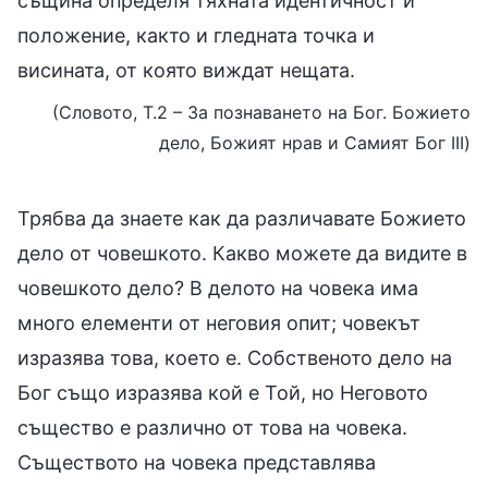
същина определя тяхната идентичност и
положение, както и гледната точка и
висината, от която виждат нещата.
(Словото, Т.2 – За познаването на Бог. Божието
дело, Божият нрав и Самият Бог III)
Трябва да знаете как да различавате Божието
дело от човешкото. Какво можете да видите в
човешкото дело? В делото на човека има
много елементи от неговия опит; човекът
изразява това, което е. Собственото дело на
Бог също изразява кой е Той, но Неговото
същество е различно от това на човека.
Съществото на човека представлява