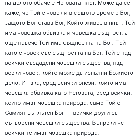
на делото обаче е Неговата плът. Може да се
каже, че Той е човек и в същото време е Бог,
защото Бог става Бог, Който живее в плът; Той
има човешка обвивка и човешка същност, а
още повече Той има същността на Бог. Тъй
като е човек със същността на Бог, Той е над
всички създадени човешки същества, над
всеки човек, който може да изпълни Божието
дело. И така, сред всички онези, които имат
човешка обвивка като Неговата, сред всички,
които имат човешка природа, само Той е
Самият въплътен Бог — всички други са
сътворени човешки същества. Въпреки че
всички те имат човешка природа,