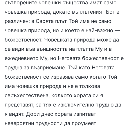
сътворените човешки същества имат само
човешка природа, докато въплътеният Бог е
различен: в Своята плът Той има не само
човешка природа, но и което е най-важно —
божественост. Човешката природа може да
се види във външността на плътта Му и в
ежедневието Му, но Неговата божественост е
трудна за възприемане. Тъй като Неговата
божественост се изразява само когато Той
има човешка природа и не е толкова
свръхестествена, колкото хората си я
представят, за тях е изключително трудно да
я видят. Дори днес хората изпитват
невероятни трудности да проумеят