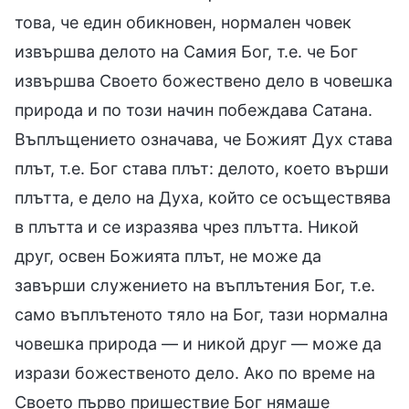
това, че един обикновен, нормален човек
извършва делото на Самия Бог, т.е. че Бог
извършва Своето божествено дело в човешка
природа и по този начин побеждава Сатана.
Въплъщението означава, че Божият Дух става
плът, т.е. Бог става плът: делото, което върши
плътта, е дело на Духа, който се осъществява
в плътта и се изразява чрез плътта. Никой
друг, освен Божията плът, не може да
завърши служението на въплътения Бог, т.е.
само въплътеното тяло на Бог, тази нормална
човешка природа — и никой друг — може да
изрази божественото дело. Ако по време на
Своето първо пришествие Бог нямаше