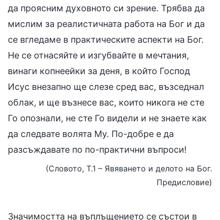
да проясним духовното си зрение. Трябва да
мислим за реалистичната работа на Бог и да
се вгледаме в практическите аспекти на Бог.
Не се отнасяйте и изгубвайте в мечтания,
винаги копнеейки за деня, в който Господ
Исус внезапно ще слезе сред вас, възседнал
облак, и ще възнесе вас, които никога не сте
Го опознали, не сте Го видели и не знаете как
да следвате волята Му. По-добре е да
разсъждавате по по-практични въпроси!
(Словото, Т.1 – Явяването и делото на Бог.
Предисловие)
Значимостта на въплъщението се състои в