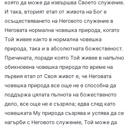
която да може да извършва Своето служение.
И така, вторият етап от живота на Бог е
осъществяването на Неговото служение в
Неговата нормална човешка природа, когато
Той живее както в нормална човешка
природа, така и в абсолютната божественост.
Причината, поради която Той живее в напълно
обикновена човешка природа по време на
първия етап от Своя живот е, че Неговата
човешка природа все още не е способна да
поддържа цялата пълнота на божественото
дело, все още не е съзряла; едва след като
човешката Му природа съзрява и успява да се
нагърби с Неговото служение, Той може да