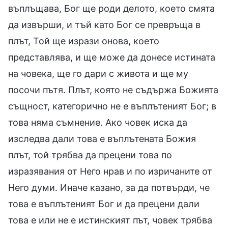
въплъщава, Бог ще роди делото, което смята
да извърши, и тъй като Бог се превръща в
плът, Той ще изрази онова, което
представлява, и ще може да донесе истината
на човека, ще го дари с живота и ще му
посочи пътя. Плът, която не съдържа Божията
същност, категорично не е въплътеният Бог; в
това няма съмнение. Ако човек иска да
изследва дали това е въплътената Божия
плът, той трябва да прецени това по
изразявания от Него нрав и по изричаните от
Него думи. Иначе казано, за да потвърди, че
това е въплътеният Бог и да прецени дали
това е или не е истинският път, човек трябва