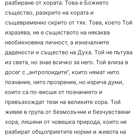
разбиране от хората. Това е Божието
същество, разкрито на хората и
същевременно скрито от тях. Това, което Той
изразява, не е съществото на някаква
необикновена личност, а изначалните
дадености и същество на Духа. Той не пътува
из света, но знае всичко за него. Той влиза в
досег с „антропоидите“, които нямат нито
познание, нито прозрение, но изрича думи,
които са по-висши от познанието и
превъзхождат тези на великите хора. Той
живее в група от безмозъчни и безчувствени
хора, лишени от човешка природа, които не
разбират общоприетите норми и живота на