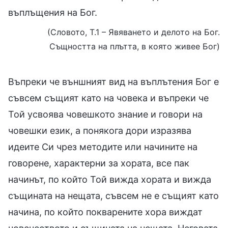
въплъщения на Бог.
(Словото, Т.1 – Явяването и делото на Бог.
Същността на плътта, в която живее Бог)
Въпреки че външният вид на въплътения Бог е
съвсем същият като на човека и въпреки че
Той усвоява човешкото знание и говори на
човешки език, а понякога дори изразява
идеите Си чрез методите или начините на
говорене, характерни за хората, все пак
начинът, по който Той вижда хората и вижда
същината на нещата, съвсем не е същият като
начина, по който покварените хора виждат