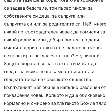
само за тази шепа хора. Когато на хоризонта
се задава бедствие, той първо мисли за
собствените си деца, за съпруга или
съпругата си или за родителите си. Най-много
някой по-състрадателен човек да помисли за
някой роднина или добър приятел, но дали
мислите дори на такъв състрадателен човек
се простират по-далеч от това? Не, никога!
Защото хората все пак са хора и могат да
гледат на всяко нещо само от висотата и
гледната точка на човешкото същество.
Въплътеният Бог обаче е напълно различен от
покварения човек. Колкото и да е обикновено,
нормално и смирено въплътеното Божие тяло