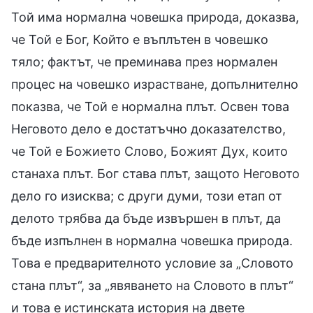
Той има нормална човешка природа, доказва,
че Той е Бог, Който е въплътен в човешко
тяло; фактът, че преминава през нормален
процес на човешко израстване, допълнително
показва, че Той е нормална плът. Освен това
Неговото дело е достатъчно доказателство,
че Той е Божието Слово, Божият Дух, които
станаха плът. Бог става плът, защото Неговото
дело го изисква; с други думи, този етап от
делото трябва да бъде извършен в плът, да
бъде изпълнен в нормална човешка природа.
Това е предварителното условие за „Словото
стана плът“, за „явяването на Словото в плът“
и това е истинската история на двете