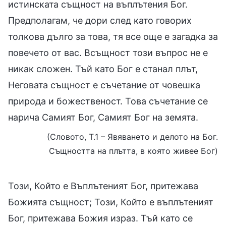
истинската същност на въплътения Бог.
Предполагам, че дори след като говорих
толкова дълго за това, тя все още е загадка за
повечето от вас. Всъщност този въпрос не е
никак сложен. Тъй като Бог е станал плът,
Неговата същност е съчетание от човешка
природа и божественост. Това съчетание се
нарича Самият Бог, Самият Бог на земята.
(Словото, Т.1 – Явяването и делото на Бог.
Същността на плътта, в която живее Бог)
Този, Който е Въплътеният Бог, притежава
Божията същност; Този, Който е въплътеният
Бог, притежава Божия израз. Тъй като се