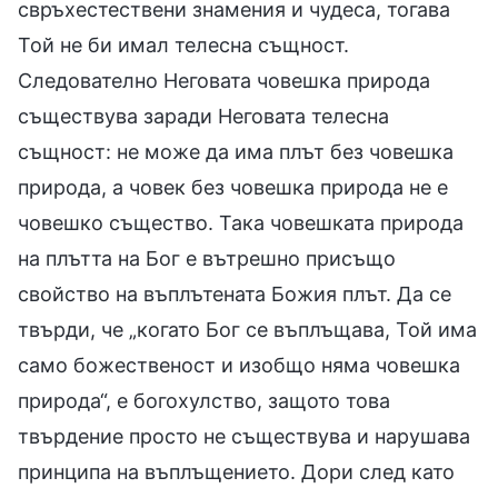
свръхестествени знамения и чудеса, тогава
Той не би имал телесна същност.
Следователно Неговата човешка природа
съществува заради Неговата телесна
същност: не може да има плът без човешка
природа, а човек без човешка природа не е
човешко същество. Така човешката природа
на плътта на Бог е вътрешно присъщо
свойство на въплътената Божия плът. Да се
твърди, че „когато Бог се въплъщава, Той има
само божественост и изобщо няма човешка
природа“, е богохулство, защото това
твърдение просто не съществува и нарушава
принципа на въплъщението. Дори след като