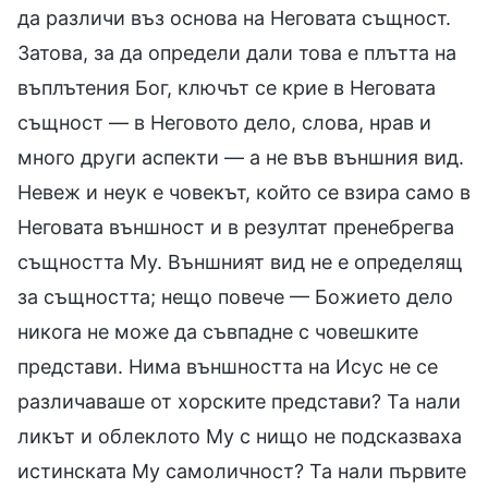
да различи въз основа на Неговата същност.
Затова, за да определи дали това е плътта на
въплътения Бог, ключът се крие в Неговата
същност — в Неговото дело, слова, нрав и
много други аспекти — а не във външния вид.
Невеж и неук е човекът, който се взира само в
Неговата външност и в резултат пренебрегва
същността Му. Външният вид не е определящ
за същността; нещо повече — Божието дело
никога не може да съвпадне с човешките
представи. Нима външността на Исус не се
различаваше от хорските представи? Та нали
ликът и облеклото Му с нищо не подсказваха
истинската Му самоличност? Та нали първите