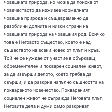
човешката природа, но може да поиска от
човечеството да изживее нормалната
човешка природа и същевременно да
разобличи долните и низки страни на
човешката природа на човешкия род. Всичко
това е Неговото същество, което е над
съществото на всеки човек от плът и кръв.
Той не се нуждае от участие в объркващ,
обременителен и покварен социален живот,
за да извърши делото, което трябва да
свърши, и да разкрие напълно същността на
поквареното човечество. Поквареният
социален живот не съгражда Неговата плът.
Неговите дела и думи само разкриват