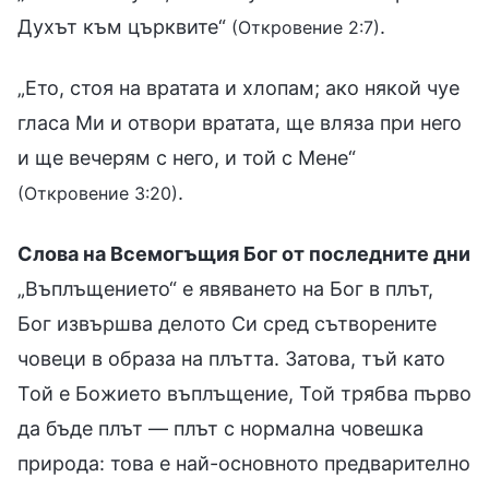
Духът към църквите“
.
(Откровение 2:7)
„Ето, стоя на вратата и хлопам; ако някой чуе
гласа Ми и отвори вратата, ще вляза при него
и ще вечерям с него, и той с Мене“
.
(Откровение 3:20)
Слова на Всемогъщия Бог от последните дни
„Въплъщението“ е явяването на Бог в плът,
Бог извършва делото Си сред сътворените
човеци в образа на плътта. Затова, тъй като
Той е Божието въплъщение, Той трябва първо
да бъде плът — плът с нормална човешка
природа: това е най-основното предварително