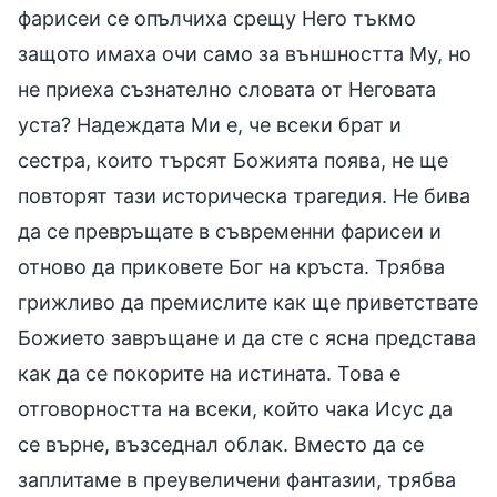
фарисеи се опълчиха срещу Него тъкмо
защото имаха очи само за външността Му, но
не приеха съзнателно словата от Неговата
уста? Надеждата Ми е, че всеки брат и
сестра, които търсят Божията поява, не ще
повторят тази историческа трагедия. Не бива
да се превръщате в съвременни фарисеи и
отново да приковете Бог на кръста. Трябва
грижливо да премислите как ще приветствате
Божието завръщане и да сте с ясна представа
как да се покорите на истината. Това е
отговорността на всеки, който чака Исус да
се върне, възседнал облак. Вместо да се
заплитаме в преувеличени фантазии, трябва