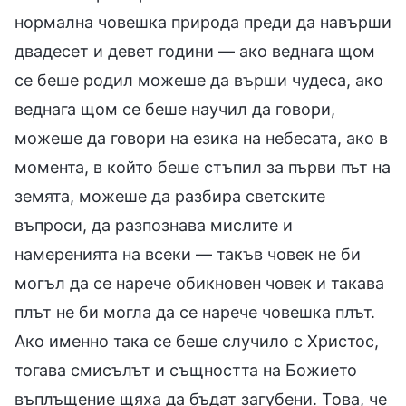
нормална човешка природа преди да навърши
двадесет и девет години — ако веднага щом
се беше родил можеше да върши чудеса, ако
веднага щом се беше научил да говори,
можеше да говори на езика на небесата, ако в
момента, в който беше стъпил за първи път на
земята, можеше да разбира светските
въпроси, да разпознава мислите и
намеренията на всеки — такъв човек не би
могъл да се нарече обикновен човек и такава
плът не би могла да се нарече човешка плът.
Ако именно така се беше случило с Христос,
тогава смисълът и същността на Божието
въплъщение щяха да бъдат загубени. Това, че