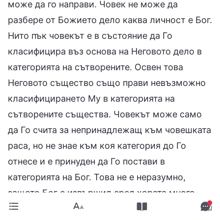
може да го направи. Човек не може да
разбере от Божието дело каква личност е Бог.
Нито пък човекът е в състояние да Го
класифицира въз основа на Неговото дело в
категорията на сътворените. Освен това
Неговото същество също прави невъзможно
класифицирането Му в категорията на
сътворените същества. Човекът може само
да Го счита за непринадлежащ към човешката
раса, но не знае към коя категория до Го
отнесе и е принуден да Го постави в
категорията на Бог. Това не е неразумно,
защото Бог е извършил сред хората много
дела, на които човекът не е способен.