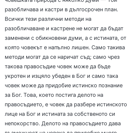
разобличава и кастри в дългосрочен план.
Всички тези различни методи на
разобличаване и кастрене не могат да бъдат
заменени с обикновени думи, а с истината, от
която човекът е напълно лишен. Само такива
методи могат да се наричат съд; само чрез
такова правосъдие човек може да бъде
укротен и изцяло убеден в Бог и само така
човек може да придобие истинско познание
за Бог. Това, което постига делото на
правосъдието, е човек да разбере истинското
лице на Бог и истината за собственото си
непокорство. Делото на правосъдието дава
възможност на човека да придобие много