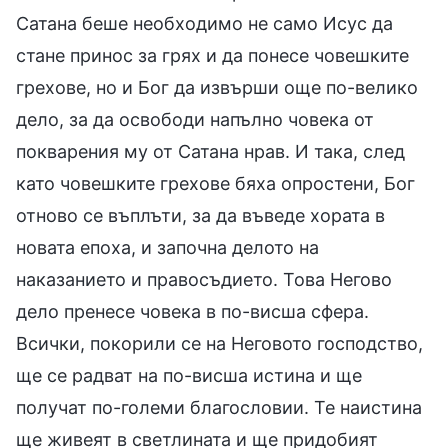
Сатана беше необходимо не само Исус да
стане принос за грях и да понесе човешките
грехове, но и Бог да извърши още по-велико
дело, за да освободи напълно човека от
покварения му от Сатана нрав. И така, след
като човешките грехове бяха опростени, Бог
отново се въплъти, за да въведе хората в
новата епоха, и започна делото на
наказанието и правосъдието. Това Негово
дело пренесе човека в по-висша сфера.
Всички, покорили се на Неговото господство,
ще се радват на по-висша истина и ще
получат по-големи благословии. Те наистина
ще живеят в светлината и ще придобият