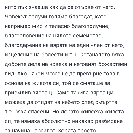
нито пък знаеше как да се отърве от него.
Човекът получи голяма благодат, като
например мир и телесно благополучие,
благословение на цялото семейство,
благодарение на вярата на един член от него,
изцеление на болести и т.н. Останалото бяха
добрите дела на човека и неговият божествен
вид. Ако някой можеше да превърне това в
основа на живота си, той се смяташе за
приемлив вярващ. Само такива вярващи
можеха да отидат на небето след смъртта,
т.е. бяха спасени. Но докато живееха живота
си, те нямаха абсолютно никакво разбиране
за начина на живот. Хората просто