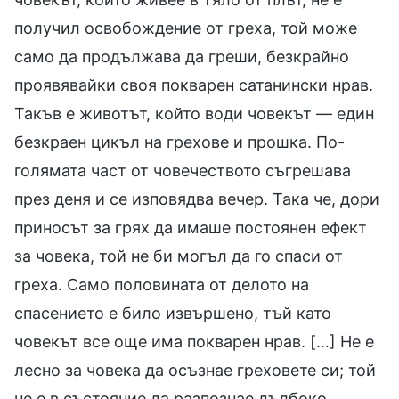
получил освобождение от греха, той може
само да продължава да греши, безкрайно
проявявайки своя покварен сатанински нрав.
Такъв е животът, който води човекът — един
безкраен цикъл на грехове и прошка. По-
голямата част от човечеството съгрешава
през деня и се изповядва вечер. Така че, дори
приносът за грях да имаше постоянен ефект
за човека, той не би могъл да го спаси от
греха. Само половината от делото на
спасението е било извършено, тъй като
човекът все още има покварен нрав. […] Не е
лесно за човека да осъзнае греховете си; той
не е в състояние да разпознае дълбоко