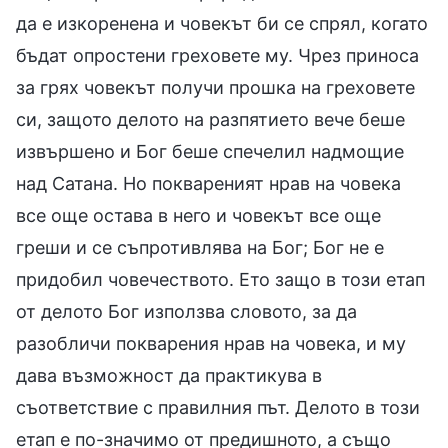
да е изкоренена и човекът би се спрял, когато
бъдат опростени греховете му. Чрез приноса
за грях човекът получи прошка на греховете
си, защото делото на разпятието вече беше
извършено и Бог беше спечелил надмощие
над Сатана. Но поквареният нрав на човека
все още остава в него и човекът все още
греши и се съпротивлява на Бог; Бог не е
придобил човечеството. Ето защо в този етап
от делото Бог използва словото, за да
разобличи покварения нрав на човека, и му
дава възможност да практикува в
съответствие с правилния път. Делото в този
етап е по-значимо от предишното, а също