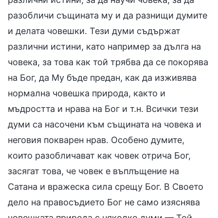
разобличи същината му и да разнищи думите
и делата човешки. Тези думи съдържат
различни истини, като например за дълга на
човека, за това как той трябва да се покорява
на Бог, да Му бъде предан, как да изживява
нормална човешка природа, както и
мъдростта и нрава на Бог и т.н. Всички тези
думи са насочени към същината на човека и
неговия покварен нрав. Особено думите,
които разобличават как човек отрича Бог,
засягат това, че човек е въплъщение на
Сатана и вражеска сила срещу Бог. В Своето
дело на правосъдието Бог не само изяснява
човешката природа с няколко думи — Той