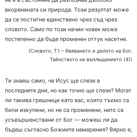
вкоренената си природа. Този резултат може
да се постигне единствено чрез съд чрез
словото. Само по този начин човек може
постепенно да бъде променен оттук насетне.
(Словото, Т.1 – Явяването и делото на Бог.
Тайнството на въплъщението (4))
Ти знаеш само, че Исус ще слезе в
последните дни, но как точно ще слезе? Могат
ли такива грешници като вас, които тъкмо са
били изкупени, но не са променени, нито са
усъвършенствани от Бог — можеш ли да
бъдеш съгласно Божиите намерения? Вярно е,