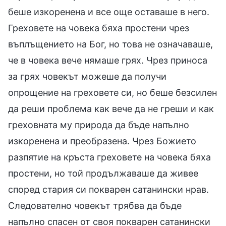
беше изкоренена и все още оставаше в него.
Греховете на човека бяха простени чрез
въплъщението на Бог, но това не означаваше,
че в човека вече нямаше грях. Чрез приноса
за грях човекът можеше да получи
опрощение на греховете си, но беше безсилен
да реши проблема как вече да не греши и как
греховната му природа да бъде напълно
изкоренена и преобразена. Чрез Божието
разпятие на кръста греховете на човека бяха
простени, но той продължаваше да живее
според стария си покварен сатанински нрав.
Следователно човекът трябва да бъде
напълно спасен от своя покварен сатанински