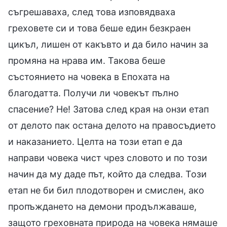
съгрешаваха, след това изповядваха
греховете си и това беше един безкраен
цикъл, лишен от какъвто и да било начин за
промяна на нрава им. Такова беше
състоянието на човека в Епохата на
благодатта. Получи ли човекът пълно
спасение? Не! Затова след края на онзи етап
от делото пак остана делото на правосъдието
и наказанието. Целта на този етап е да
направи човека чист чрез словото и по този
начин да му даде път, който да следва. Този
етап не би бил плодотворен и смислен, ако
пропъждането на демони продължаваше,
защото греховната природа на човека нямаше