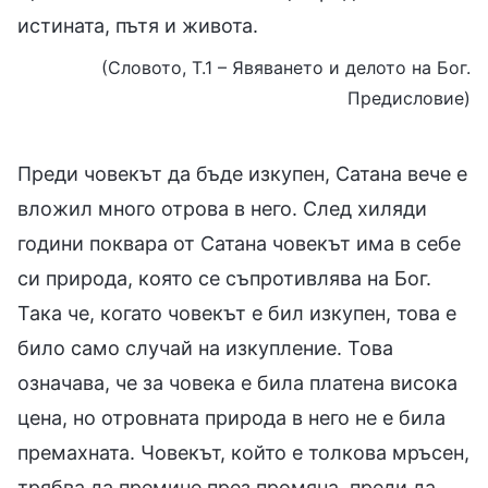
истината, пътя и живота.
(Словото, Т.1 – Явяването и делото на Бог.
Предисловие)
Преди човекът да бъде изкупен, Сатана вече е
вложил много отрова в него. След хиляди
години поквара от Сатана човекът има в себе
си природа, която се съпротивлява на Бог.
Така че, когато човекът е бил изкупен, това е
било само случай на изкупление. Това
означава, че за човека е била платена висока
цена, но отровната природа в него не е била
премахната. Човекът, който е толкова мръсен,
трябва да премине през промяна, преди да