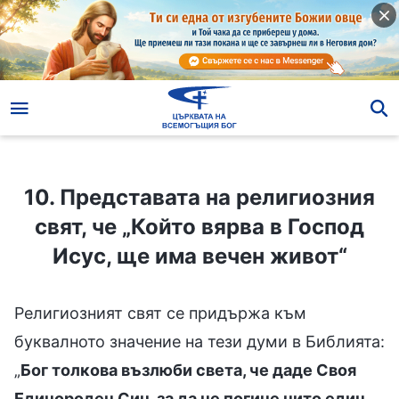
10. Представата на религиозния свят, че „Който вярва в Господ Исус, ще има вечен живот“
10. Представата на религиозния
свят, че „Който вярва в Господ
Исус, ще има вечен живот“
Религиозният свят се придържа към
буквалното значение на тези думи в Библията:
„
Бог толкова възлюби света, че даде Своя
Единороден Син, за да не погине нито един,