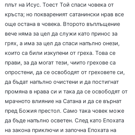
плът на Исус. Тоест Той спаси човека от
кръста; но поквареният сатанински нрав все
още остана в човека. Второто въплъщение
вече няма за цел да служи като принос за
грях, а има за цел да спаси напълно онези,
които са били изкупени от греха. Това се
прави, за да могат тези, чиито грехове са
опростени, да се освободят от греховете си,
да бъдат напълно очистени и да постигнат
промяна в нрава си и така да се освободят от
мрачното влияние на Сатана и да се върнат
пред Божия престол. Само така човек може
да бъде напълно осветен. След като Епохата
на закона приключи и започна Епохата на