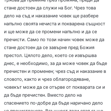
стане достоен да служи на Бог. Чрез това
дело на съд и наказание човек ще разбере
напълно своята нечиста и покварена същност
и ще може да се промени напълно и да се
пречисти. Само по този начин човек може да
стане достоен да се завърне пред Божия
престол. Цялото дело, което се извършва
днес, е необходимо, за да може човек да бъде
пречистен и променен; чрез съд и наказание в
словото, както и чрез облагородяване,
човекът може да се отърве от покварата си и
да бъде пречистен. Вместо дело на
спасението по-добре да бъде наричано дело
на пречистването. Всъщност този етап също