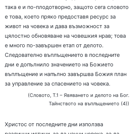
така е и по-плодотворно, защото сега словото
е това, което пряко предоставя ресурс за
живот на човека и дава възможност за
цялостно обновяване на човешкия нрав; това
е много по-завършен етап от делото.
Следователно въплъщението в последните
дни е допълнило значението на Божието
въплъщение и напълно завършва Божия план
за управление за спасението на човека.
(Словото, Т.1 – Явяването и делото на Бог.
Тайнството на въплъщението (4))
Христос от последните дни използва
различни истини, за да научи човека, за да