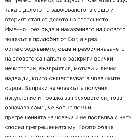
така е делото на завоюването, а също и
вторият етап от делото на спасението.
Именно чрез съда и наказанието на словото
човекът е придобит от Бог, а чрез
облагородяването, съда и разобличаването
на словото са напълно разкрити всички
нечистотии, възприятия, мотиви и лични
надежди, които съществуват в човешките
сърца. Въпреки че човекът е получил
изкупление и прошка за греховете си, това
означава само, че Бог не помни
прегрешенията на човека и не постъпва с него
според прегрешенията му. Когато обаче
човекът, който живее в тяло от плът, не е