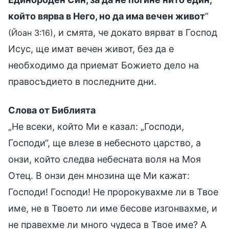
който вярва в Него, но да има вечен живот
“
, и смята, че докато вярват в Господ
(Йоан 3:16)
Исус, ще имат вечен живот, без да е
необходимо да приемат Божието дело на
правосъдието в последните дни.
Слова от Библията
„Не всеки, който Ми е казал: „Господи,
Господи“, ще влезе в небесното царство, а
онзи, който следва небесната воля на Моя
Отец. В онзи ден мнозина ще Ми кажат:
Господи! Господи! Не пророкувахме ли в Твое
име, не в Твоето ли име бесове изгонвахме, и
не правехме ли много чудеса в Твое име? А