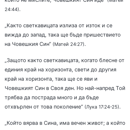
.
24:44)
„Както светкавицата излиза от изток и се
вижда до запад, така ще бъде пришествието
на Човешкия Син“
.
(Матей 24:27)
„Защото както светкавицата, когато блесне от
единия край на хоризонта, свети до другия
край на хоризонта, така ще се яви и
Човешкият Син в Своя ден. Но най-напред Той
трябва да пострада много и да бъде
отхвърлен от това поколение“
.
(Лука 17:24-25)
„Който вярва в Сина, има вечен живот; а който