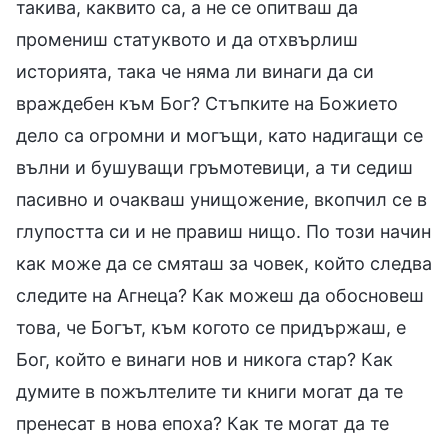
такива, каквито са, а не се опитваш да
промениш статуквото и да отхвърлиш
историята, така че няма ли винаги да си
враждебен към Бог? Стъпките на Божието
дело са огромни и могъщи, като надигащи се
вълни и бушуващи гръмотевици, а ти седиш
пасивно и очакваш унищожение, вкопчил се в
глупостта си и не правиш нищо. По този начин
как може да се смяташ за човек, който следва
следите на Агнеца? Как можеш да обосновеш
това, че Богът, към когото се придържаш, е
Бог, който е винаги нов и никога стар? Как
думите в пожълтелите ти книги могат да те
пренесат в нова епоха? Как те могат да те