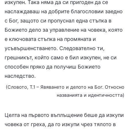
изкупен. Така няма да си пригоден да се
наслаждаваш на добрите благословии заедно
с Бог, защото си пропуснал една стъпка в
Божието дело за управление на човека, която
е ключовата стъпка на промяната и
усъвършенстването. Следователно ти,
грешникът, който само е бил изкупен, не си
способен пряко да получиш Божието
наследство.
(Словото, Т.1 – Явяването и делото на Бог. Относно
названията и идентичността)
Целта на първото въплъщение беше да изкупи
човека от греха, да го изкупи чрез тялото в