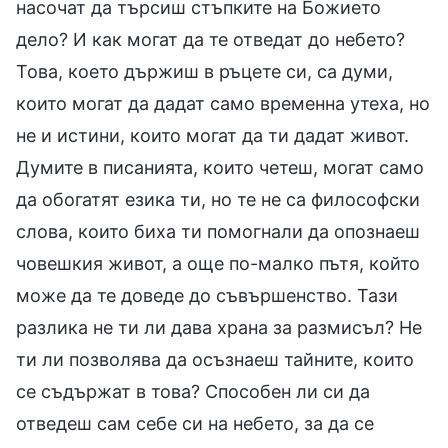
насочат да търсиш стъпките на Божието
дело? И как могат да те отведат до небето?
Това, което държиш в ръцете си, са думи,
които могат да дадат само временна утеха, но
не и истини, които могат да ти дадат живот.
Думите в писанията, които четеш, могат само
да обогатят езика ти, но те не са философски
слова, които биха ти помогнали да опознаеш
човешкия живот, а още по-малко пътя, който
може да те доведе до съвършенство. Тази
разлика не ти ли дава храна за размисъл? Не
ти ли позволява да осъзнаеш тайните, които
се съдържат в това? Способен ли си да
отведеш сам себе си на небето, за да се