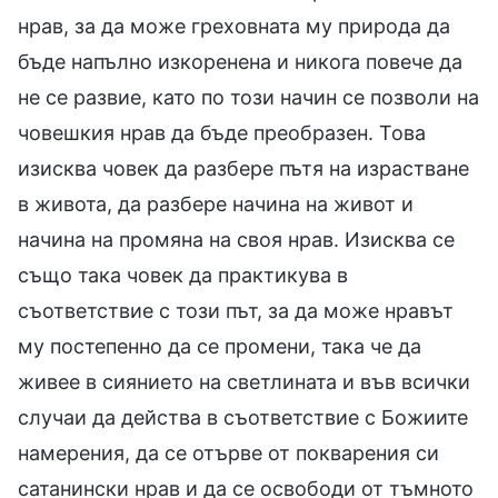
нрав, за да може греховната му природа да
бъде напълно изкоренена и никога повече да
не се развие, като по този начин се позволи на
човешкия нрав да бъде преобразен. Това
изисква човек да разбере пътя на израстване
в живота, да разбере начина на живот и
начина на промяна на своя нрав. Изисква се
също така човек да практикува в
съответствие с този път, за да може нравът
му постепенно да се промени, така че да
живее в сиянието на светлината и във всички
случаи да действа в съответствие с Божиите
намерения, да се отърве от покварения си
сатанински нрав и да се освободи от тъмното