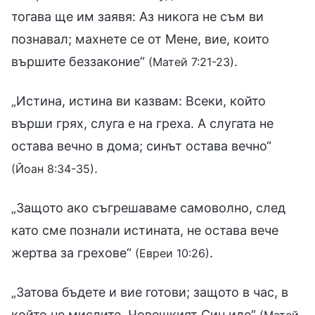
тогава ще им заявя: Аз никога не съм ви
познавал; махнете се от Мене, вие, които
вършите беззаконие“
.
(Матей 7:21-23)
„Истина, истина ви казвам: Всеки, който
върши грях, слуга е на греха. А слугата не
остава вечно в дома; синът остава вечно“
.
(Йоан 8:34-35)
„Защото ако съгрешаваме самоволно, след
като сме познали истината, не остава вече
жертва за грехове“
.
(Евреи 10:26)
„Затова бъдете и вие готови; защото в час, в
който не мислите, Човешкият Син иде“
(Матей