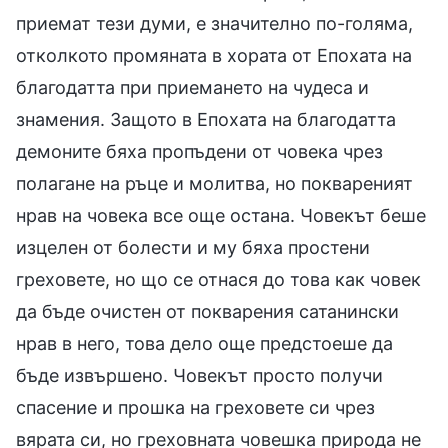
приемат тези думи, е значително по-голяма,
отколкото промяната в хората от Епохата на
благодатта при приемането на чудеса и
знамения. Защото в Епохата на благодатта
демоните бяха пропъдени от човека чрез
полагане на ръце и молитва, но поквареният
нрав на човека все още остана. Човекът беше
изцелен от болести и му бяха простени
греховете, но що се отнася до това как човек
да бъде очистен от покварения сатанински
нрав в него, това дело още предстоеше да
бъде извършено. Човекът просто получи
спасение и прошка на греховете си чрез
вярата си, но греховната човешка природа не