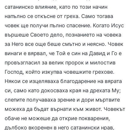
сатанинско влияние, като по този начин
напълно се откъсне от греха. Само тогава
човек ще получи пълно спасение. Когато Исус
вършеше Своето дело, познанието на човека
за Него все още беше смътно и неясно. Човек
винаги е вярвал, че Той е син на Давид и Го е
провъзгласил за велик пророк и милостив
Господ, който изкупва човешките грехове.
Някои се изцеляваха благодарение на вярата
си, само като докосваха края на дрехата Му;
слепите получаваха зрение и дори мъртвите
можеха да бъдат върнати към живот. Човекът
обаче не можеше да открие покварения,
дълбоко вкоренен в него сатанински нрав,