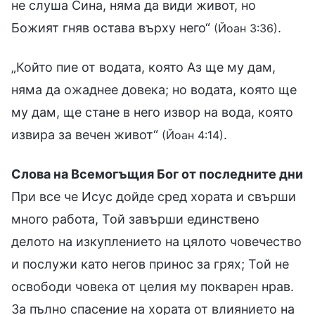
не слуша Сина, няма да види живот, но
Божият гняв остава върху него“
.
(Йоан 3:36)
„Който пие от водата, която Аз ще му дам,
няма да ожаднее довека; но водата, която ще
му дам, ще стане в него извор на вода, която
извира за вечен живот“
.
(Йоан 4:14)
Слова на Всемогъщия Бог от последните дни
При все че Исус дойде сред хората и свърши
много работа, Той завърши единствено
делото на изкуплението на цялото човечество
и послужи като негов принос за грях; Той не
освободи човека от целия му покварен нрав.
За пълно спасение на хората от влиянието на