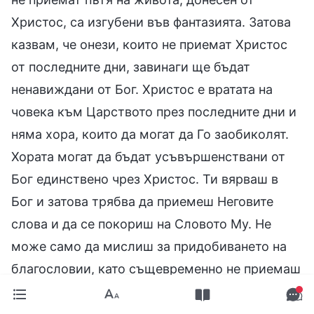
Христос, са изгубени във фантазията. Затова
казвам, че онези, които не приемат Христос
от последните дни, завинаги ще бъдат
ненавиждани от Бог. Христос е вратата на
човека към Царството през последните дни и
няма хора, които да могат да Го заобиколят.
Хората могат да бъдат усъвършенствани от
Бог единствено чрез Христос. Ти вярваш в
Бог и затова трябва да приемеш Неговите
слова и да се покориш на Словото Му. Не
може само да мислиш за придобиването на
благословии, като същевременно не приемаш
истината и не приемаш притока на живот.
Христос идва в последните дни, за да