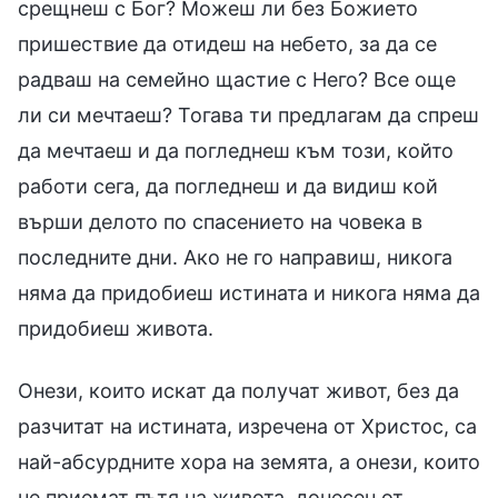
срещнеш с Бог? Можеш ли без Божието
пришествие да отидеш на небето, за да се
радваш на семейно щастие с Него? Все още
ли си мечтаеш? Тогава ти предлагам да спреш
да мечтаеш и да погледнеш към този, който
работи сега, да погледнеш и да видиш кой
върши делото по спасението на човека в
последните дни. Ако не го направиш, никога
няма да придобиеш истината и никога няма да
придобиеш живота.
Онези, които искат да получат живот, без да
разчитат на истината, изречена от Христос, са
най-абсурдните хора на земята, а онези, които
не приемат пътя на живота, донесен от