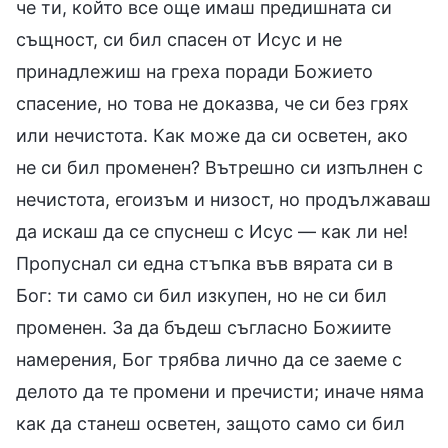
че ти, който все още имаш предишната си
същност, си бил спасен от Исус и не
принадлежиш на греха поради Божието
спасение, но това не доказва, че си без грях
или нечистота. Как може да си осветен, ако
не си бил променен? Вътрешно си изпълнен с
нечистота, егоизъм и низост, но продължаваш
да искаш да се спуснеш с Исус — как ли не!
Пропуснал си една стъпка във вярата си в
Бог: ти само си бил изкупен, но не си бил
променен. За да бъдеш съгласно Божиите
намерения, Бог трябва лично да се заеме с
делото да те промени и пречисти; иначе няма
как да станеш осветен, защото само си бил