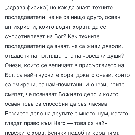
„здрава физика“, но как да знаят техните
последователи, че не са нищо друго, освен
антихристи, които водят хората да се
съпротивляват на Бог? Как техните
последователи да знаят, че са живи дяволи,
отдадени на поглъщането на човешки души?
Онези, които се величаят в присъствието на
Бог, са най-гнусните хора, докато онези, които
са смирени, са най-почитани. И онези, които
смятат, че познават Божието дело и които
освен това са способни да разгласяват
Божието дело на другите с много шум, когато
гледат право към Него — това са най-
невежите хора. Всички подобни хора нямат