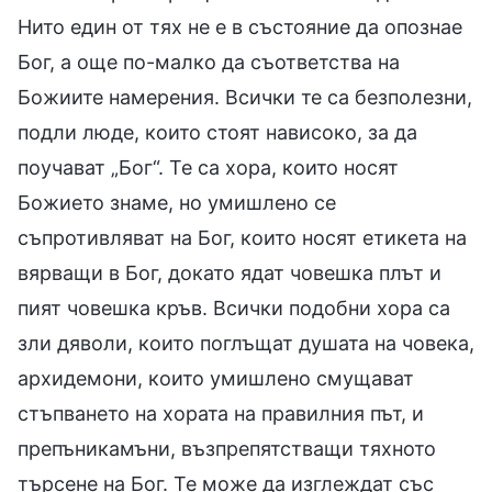
Нито един от тях не е в състояние да опознае
Бог, а още по-малко да съответства на
Божиите намерения. Всички те са безполезни,
подли люде, които стоят нависоко, за да
поучават „Бог“. Те са хора, които носят
Божието знаме, но умишлено се
съпротивляват на Бог, които носят етикета на
вярващи в Бог, докато ядат човешка плът и
пият човешка кръв. Всички подобни хора са
зли дяволи, които поглъщат душата на човека,
архидемони, които умишлено смущават
стъпването на хората на правилния път, и
препъникамъни, възпрепятстващи тяхното
търсене на Бог. Те може да изглеждат със