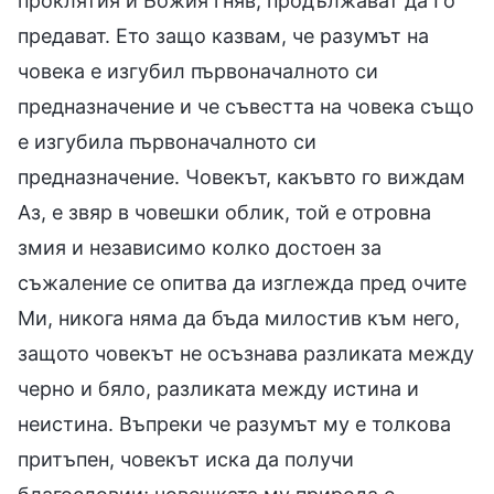
проклятия и Божия гняв, продължават да Го
предават. Ето защо казвам, че разумът на
човека е изгубил първоначалното си
предназначение и че съвестта на човека също
е изгубила първоначалното си
предназначение. Човекът, какъвто го виждам
Аз, е звяр в човешки облик, той е отровна
змия и независимо колко достоен за
съжаление се опитва да изглежда пред очите
Ми, никога няма да бъда милостив към него,
защото човекът не осъзнава разликата между
черно и бяло, разликата между истина и
неистина. Въпреки че разумът му е толкова
притъпен, човекът иска да получи