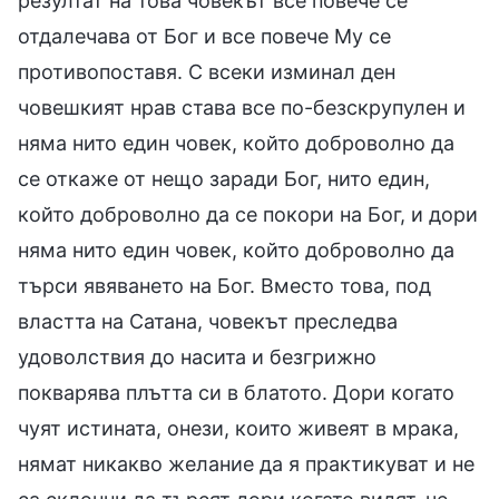
резултат на това човекът все повече се
отдалечава от Бог и все повече Му се
противопоставя. С всеки изминал ден
човешкият нрав става все по-безскрупулен и
няма нито един човек, който доброволно да
се откаже от нещо заради Бог, нито един,
който доброволно да се покори на Бог, и дори
няма нито един човек, който доброволно да
търси явяването на Бог. Вместо това, под
властта на Сатана, човекът преследва
удоволствия до насита и безгрижно
покварява плътта си в блатото. Дори когато
чуят истината, онези, които живеят в мрака,
нямат никакво желание да я практикуват и не