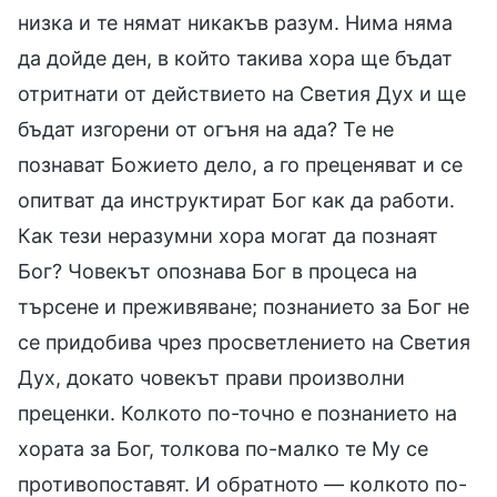
низка и те нямат никакъв разум. Нима няма
да дойде ден, в който такива хора ще бъдат
отритнати от действието на Светия Дух и ще
бъдат изгорени от огъня на ада? Те не
познават Божието дело, а го преценяват и се
опитват да инструктират Бог как да работи.
Как тези неразумни хора могат да познаят
Бог? Човекът опознава Бог в процеса на
търсене и преживяване; познанието за Бог не
се придобива чрез просветлението на Светия
Дух, докато човекът прави произволни
преценки. Колкото по-точно е познанието на
хората за Бог, толкова по-малко те Му се
противопоставят. И обратното — колкото по-