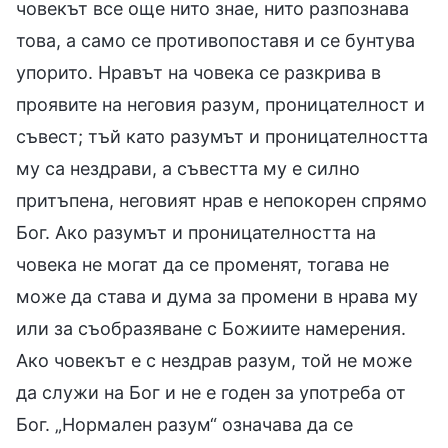
човекът все още нито знае, нито разпознава
това, а само се противопоставя и се бунтува
упорито. Нравът на човека се разкрива в
проявите на неговия разум, проницателност и
съвест; тъй като разумът и проницателността
му са нездрави, а съвестта му е силно
притъпена, неговият нрав е непокорен спрямо
Бог. Ако разумът и проницателността на
човека не могат да се променят, тогава не
може да става и дума за промени в нрава му
или за съобразяване с Божиите намерения.
Ако човекът е с нездрав разум, той не може
да служи на Бог и не е годен за употреба от
Бог. „Нормален разум“ означава да се