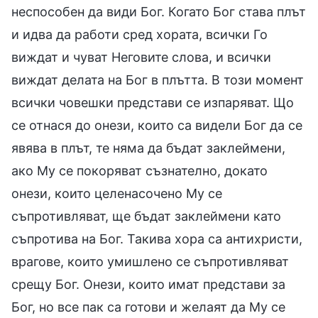
неспособен да види Бог. Когато Бог става плът
и идва да работи сред хората, всички Го
виждат и чуват Неговите слова, и всички
виждат делата на Бог в плътта. В този момент
всички човешки представи се изпаряват. Що
се отнася до онези, които са видели Бог да се
явява в плът, те няма да бъдат заклеймени,
ако Му се покоряват съзнателно, докато
онези, които целенасочено Му се
съпротивляват, ще бъдат заклеймени като
съпротива на Бог. Такива хора са антихристи,
врагове, които умишлено се съпротивляват
срещу Бог. Онези, които имат представи за
Бог, но все пак са готови и желаят да Му се