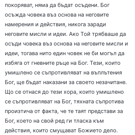
покоряват, няма да бъдат осъдени. Бог
осъжда човека въз основа на неговите
намерения и действия, никога заради
неговите мисли и идеи. Ако Той трябваше да
осъди човека въз основа на неговите мисли и
идеи, тогава нито един човек не би могъл да
избяга от гневните ръце на Бог. Тези, които
умишлено се съпротивляват на въплътения
Бог, ще бъдат наказани за своето незачитане.
Що се отнася до тези хора, които умишлено
се съпротивляват на Бог, тяхната съпротива
произтича от факта, че те таят представи за
Бог, което на свой ред ги тласка към
действия, които смущават Божието дело.