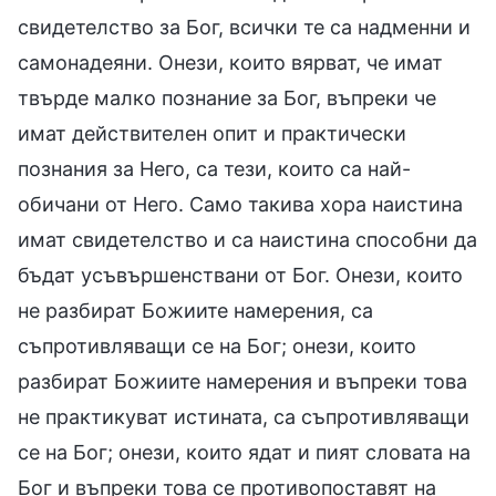
свидетелство за Бог, всички те са надменни и
самонадеяни. Онези, които вярват, че имат
твърде малко познание за Бог, въпреки че
имат действителен опит и практически
познания за Него, са тези, които са най-
обичани от Него. Само такива хора наистина
имат свидетелство и са наистина способни да
бъдат усъвършенствани от Бог. Онези, които
не разбират Божиите намерения, са
съпротивляващи се на Бог; онези, които
разбират Божиите намерения и въпреки това
не практикуват истината, са съпротивляващи
се на Бог; онези, които ядат и пият словата на
Бог и въпреки това се противопоставят на