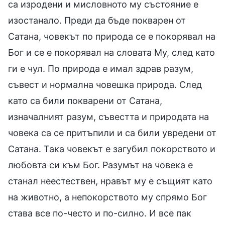
са изродени и мисловното му състояние е
изостанало. Преди да бъде покварен от
Сатана, човекът по природа се е покорявал на
Бог и се е покорявал на словата Му, след като
ги е чул. По природа е имал здрав разум,
съвест и нормална човешка природа. След
като са били покварени от Сатана,
изначалният разум, съвестта и природата на
човека са се притъпили и са били увредени от
Сатана. Така човекът е загубил покорството и
любовта си към Бог. Разумът на човека е
станал неестествен, нравът му е същият като
на животно, а непокорството му спрямо Бог
става все по-често и по-силно. И все пак