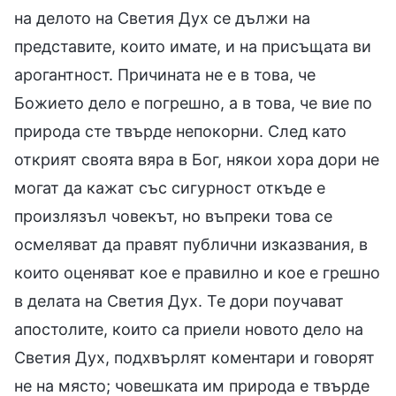
на делото на Светия Дух се дължи на
представите, които имате, и на присъщата ви
арогантност. Причината не е в това, че
Божието дело е погрешно, а в това, че вие по
природа сте твърде непокорни. След като
открият своята вяра в Бог, някои хора дори не
могат да кажат със сигурност откъде е
произлязъл човекът, но въпреки това се
осмеляват да правят публични изказвания, в
които оценяват кое е правилно и кое е грешно
в делата на Светия Дух. Те дори поучават
апостолите, които са приели новото дело на
Светия Дух, подхвърлят коментари и говорят
не на място; човешката им природа е твърде