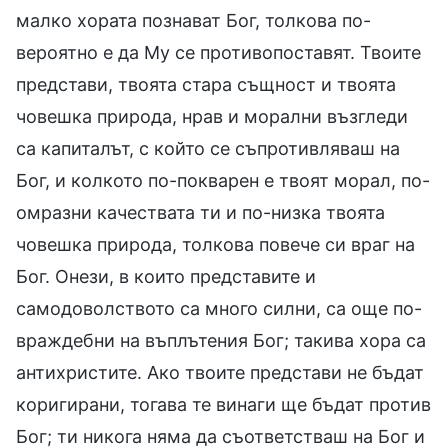
малко хората познават Бог, толкова по-
вероятно е да Му се противопоставят. Твоите
представи, твоята стара същност и твоята
човешка природа, нрав и морални възгледи
са капиталът, с който се съпротивляваш на
Бог, и колкото по-покварен е твоят морал, по-
омразни качествата ти и по-низка твоята
човешка природа, толкова повече си враг на
Бог. Онези, в които представите и
самодоволството са много силни, са още по-
враждебни на въплътения Бог; такива хора са
антихристите. Ако твоите представи не бъдат
коригирани, тогава те винаги ще бъдат против
Бог; ти никога няма да съответстваш на Бог и