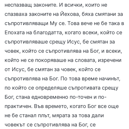
неспазващ законите. И всички, които не
спазваха законите на Йехова, бяха смятани за
съпротивляващи Му се. Това вече не бе така в
Епохата на благодатта, когато всеки, който се
съпротивляваше срещу Исус, бе смятан за
човек, който се съпротивлява на Бог, и всеки,
който не се покоряваше на словата, изречени
от Исус, бе смятан за човек, който се
съпротивлява на Бог. По това време начинът,
по който се определяше съпротивата срещу
Бог, стана едновременно по-точен и по-
практичен. Във времето, когато Бог все още
не бе станал плът, мярата за това дали
човекът се съпротивлява на Бог, се