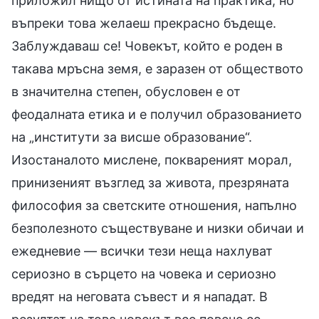
приложил нищо от истината на практика, но
въпреки това желаеш прекрасно бъдеще.
Заблуждаваш се! Човекът, който е роден в
такава мръсна земя, е заразен от обществото
в значителна степен, обусловен е от
феодалната етика и е получил образованието
на „институти за висше образование“.
Изостаналото мислене, поквареният морал,
принизеният възглед за живота, презряната
философия за светските отношения, напълно
безполезното съществуване и низки обичаи и
ежедневие — всички тези неща нахлуват
сериозно в сърцето на човека и сериозно
вредят на неговата съвест и я нападат. В