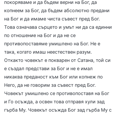
покоряваме и да бъдем верни на Бог, да
копнеем за Бог, да бъдем абсолютно предани
на Бог и да имаме чиста съвест пред Бог.
Това означава сърцето и умът ни да са единни
по отношение на Бог и да не се
противопоставяме умишлено на Бог. Не е
така, когато имаш неестествен разум.
Откакто човекът е покварен от Сатана, той си
е създал представи за Бог и не е имал
никаква преданост към Бог или копнеж по
Него, да не говорим за съвест пред Бог.
Човекът умишлено се противопоставя на Бог
и Го осъжда, а освен това отправя хули зад
гърба Му. Човекът осъжда Бог зад гърба Му с