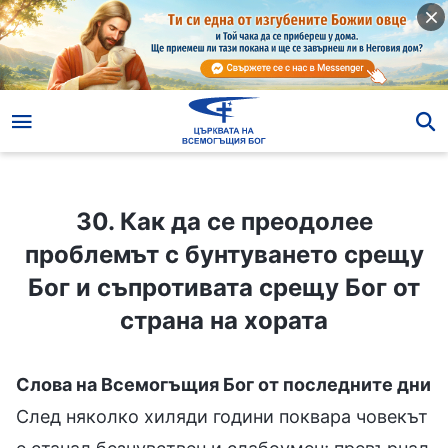
30. Как да се преодолее проблемът с бунтуването срещу Бог и съпротивата срещу Бог от страна на хората
30. Как да се преодолее
проблемът с бунтуването срещу
Бог и съпротивата срещу Бог от
страна на хората
Слова на Всемогъщия Бог от последните дни
След няколко хиляди години поквара човекът