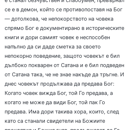
е станал безчувствен и слабоумен; превърнал
се е в демон, който се противопоставя на Бог
— дотолкова, че непокорството на човека
спрямо Бог е документирано в историческите
книги и дори самият човек е неспособен
напълно да си даде сметка за своето
непокорно поведение, защото човекът е бил
дълбоко покварен от Сатана и е бил подведен
от Сатана така, че не знае накъде да тръгне. И
днес човекът продължава да предава Бог:
Когато човек вижда Бог, той Го предава, а
когато не може да види Бог, той пак Го
предава. Има дори такива хора, които, след
като са станали свидетели на Божиите