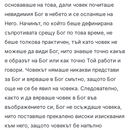
основаваше на това, дали човек почиташе
невидимия Бог в небето и се осланяше на
Него. Начинът, по който беше дефинирана
съпротивата срещу Бог по това време, не
беше толкова практичен, тъй като човек не
можеше да види Бог, нито знаеше точно какъв
е образът на Бог или как точно Той работи и
говори. Човекът нямаше никакви представи
за Бог и вярваше в Бог смътно, защото Бог
още не се бе явил на човека. Следователно,
както и да вярваше човек в Бог във
въображението си, Бог не осъждаше човека,
нито поставяше прекалено високи изисквания
към него, защото човекът бе напълно