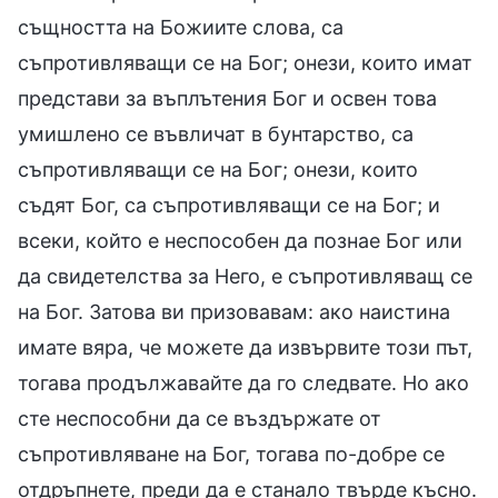
същността на Божиите слова, са
съпротивляващи се на Бог; онези, които имат
представи за въплътения Бог и освен това
умишлено се въвличат в бунтарство, са
съпротивляващи се на Бог; онези, които
съдят Бог, са съпротивляващи се на Бог; и
всеки, който е неспособен да познае Бог или
да свидетелства за Него, е съпротивляващ се
на Бог. Затова ви призовавам: ако наистина
имате вяра, че можете да извървите този път,
тогава продължавайте да го следвате. Но ако
сте неспособни да се въздържате от
съпротивляване на Бог, тогава по-добре се
отдръпнете, преди да е станало твърде късно.