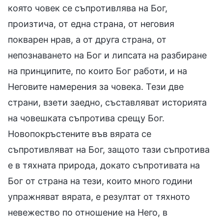
която човек се съпротивлява на Бог,
произтича, от една страна, от неговия
покварен нрав, а от друга страна, от
непознаването на Бог и липсата на разбиране
на принципите, по които Бог работи, и на
Неговите намерения за човека. Тези две
страни, взети заедно, съставляват историята
на човешката съпротива срещу Бог.
Новопокръстените във вярата се
съпротивляват на Бог, защото тази съпротива
е в тяхната природа, докато съпротивата на
Бог от страна на тези, които много години
упражняват вярата, е резултат от тяхното
невежество по отношение на Него, в