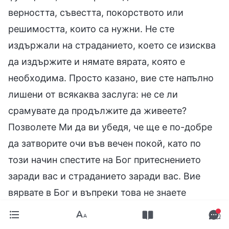
верността, съвестта, покорството или
решимостта, които са нужни. Не сте
издържали на страданието, което се изисква
да издържите и нямате вярата, която е
необходима. Просто казано, вие сте напълно
лишени от всякаква заслуга: не се ли
срамувате да продължите да живеете?
Позволете Ми да ви убедя, че ще е по-добре
да затворите очи във вечен покой, като по
този начин спестите на Бог притеснението
заради вас и страданието заради вас. Вие
вярвате в Бог и въпреки това не знаете
Неговите намерения; ядете и пиете словата на
Бог и въпреки това не сте в състояние да се