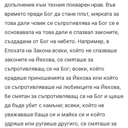
допълнение към техния покварен нрав. Във
времето преди Бог да стане плът, мярката за
това дали човек се съпротивлява на Бог се е
основавала на това дали е спазвал законите,
създадени от Бог на небето. Например, в
Епохата на Закона всеки, който не спазваше
законите на Йехова, се смяташе за
съпротивляващ се на Бог; всеки, който
крадеше приношенията за Йехова или който
се съпротивляваше на любимците на Йехова,
бе смятан за съпротивляващ се на Бог и щеше
да бъде убит с камъни; всеки, който не
уважаваше баща си и майка си и който
удряше или ругаеше другиго, се смяташе за