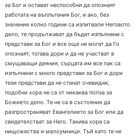
за Бог и остават неспособни да опознаят
работата на въплътения Бог, и ако, без
значение колко години са изпитвали Неговото
дело, те продължават да бъдат изпълнени с
представи за Бог и все още не могат да Го
опознаят, тогава дори и да не участват в
смущаващи деяния, сърцата им все пак са
изпълнени с много представи за Бог и дори
тези представи да не станат очевидни,
подобни хора не са от никаква полза за
Божието дело. Те не са в състояние да
разпространяват Евангелието за Бог или да
свидетелстват за Него. Такива хора са
нищожества и малоумници. Тъй като те не