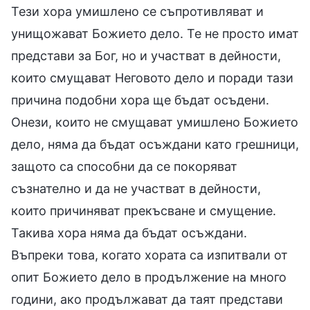
Тези хора умишлено се съпротивляват и
унищожават Божието дело. Те не просто имат
представи за Бог, но и участват в дейности,
които смущават Неговото дело и поради тази
причина подобни хора ще бъдат осъдени.
Онези, които не смущават умишлено Божието
дело, няма да бъдат осъждани като грешници,
защото са способни да се покоряват
съзнателно и да не участват в дейности,
които причиняват прекъсване и смущение.
Такива хора няма да бъдат осъждани.
Въпреки това, когато хората са изпитвали от
опит Божието дело в продължение на много
години, ако продължават да таят представи