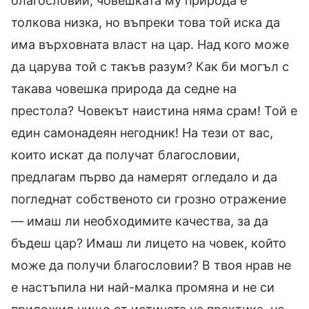
благословии; човешката му природа е
толкова низка, но въпреки това той иска да
има върховната власт на цар. Над кого може
да царува той с такъв разум? Как би могъл с
такава човешка природа да седне на
престола? Човекът наистина няма срам! Той е
един самонадеян негодник! На тези от вас,
които искат да получат благословии,
предлагам първо да намерят огледало и да
погледнат собственото си грозно отражение
— имаш ли необходимите качества, за да
бъдеш цар? Имаш ли лицето на човек, който
може да получи благословии? В твоя нрав не
е настъпила ни най-малка промяна и не си