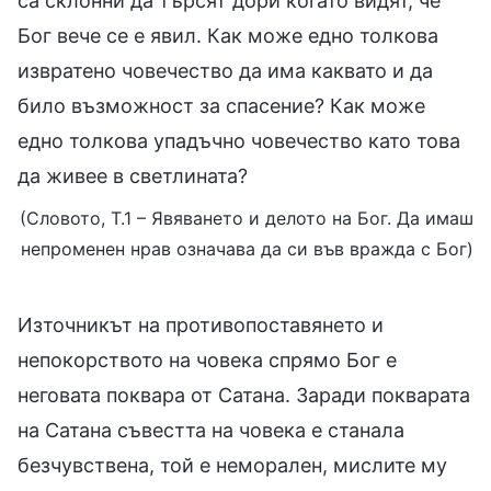
са склонни да търсят дори когато видят, че
Бог вече се е явил. Как може едно толкова
извратено човечество да има каквато и да
било възможност за спасение? Как може
едно толкова упадъчно човечество като това
да живее в светлината?
(Словото, Т.1 – Явяването и делото на Бог. Да имаш
непроменен нрав означава да си във вражда с Бог)
Източникът на противопоставянето и
непокорството на човека спрямо Бог е
неговата поквара от Сатана. Заради покварата
на Сатана съвестта на човека е станала
безчувствена, той е неморален, мислите му