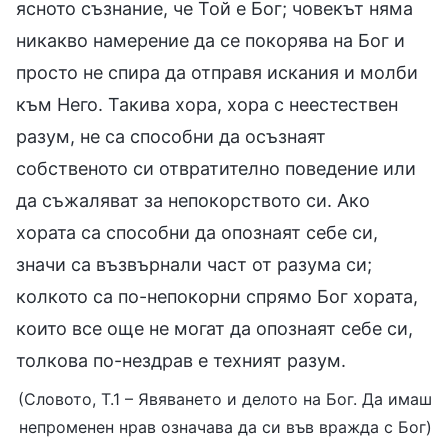
ясното съзнание, че Той е Бог; човекът няма
никакво намерение да се покорява на Бог и
просто не спира да отправя искания и молби
към Него. Такива хора, хора с неестествен
разум, не са способни да осъзнаят
собственото си отвратително поведение или
да съжаляват за непокорството си. Ако
хората са способни да опознаят себе си,
значи са възвърнали част от разума си;
колкото са по-непокорни спрямо Бог хората,
които все още не могат да опознаят себе си,
толкова по-нездрав е техният разум.
(Словото, Т.1 – Явяването и делото на Бог. Да имаш
непроменен нрав означава да си във вражда с Бог)