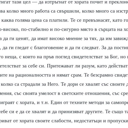
тигат тази цел — да изтръгнат от хората почит и преклон
ова колко много работа са свършили, колко много са изстр
 каква голяма цена са платили. Те се превъзнасят, като г
по-високо, по-стабилно и по-сигурно място в сърцата на хо
а да ги ценят, да имат високо мнение за тях, да им завижд
 да ги гледат с благоговение и да ги следват. За да пости
о неща, с които на пръв поглед свидетелстват за Бог, но
етелстват за себе си. Притежават ли разум, като действат
ите на рационалността и нямат срам. Те безсрамно свиде
колко са страдали за Него. Те дори се хвалят със своите 
ения, със своята умелост в светските отношения, със сре
 играят с хората, и т.н. Един от техните методи за самоп
ебе си е да се хвалят и да принизяват другите. Те също т
риват от хората своите слабости, недостатъци и пропуск