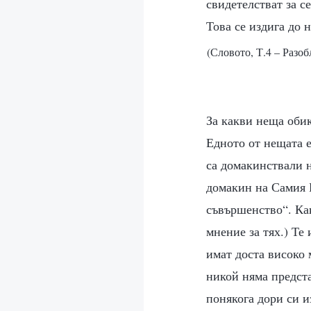
свидетелстват за с
Това се издига до 
(Словото, Т.4 – Разоб
За какви неща обик
Едното от нещата е
са домакинствали н
домакин на Самия 
съвършенство“. Как
мнение за тях.) Те 
имат доста високо 
никой няма предста
понякога дори си из