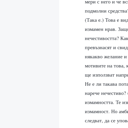
мери с него и че вс
подмолни средства?
(Така е.) Това е ви
измамен нрав. Защо
нечестивостта? Как
превъзнасят и свид
някакво желание и 
мотивите на това, к
ще използват напр
Не е ли такава пот
нарече нечестиво? 
измамността. Те из
измамност. Но амби
следват, да се упов