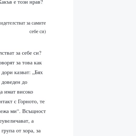
Какъв е този нрав?
видетелстват за самите
себе си)
стват за себе си?
оворят за това как
дори казват: „Бях
 доведен до
да имат високо
нтакт с Горното, те
емежа ми“. Всъщност
еувеличават, а
 група от хора, за