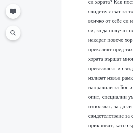
си хората? Как пос
свидетелстват за т
всичко от себе си и
си, за да получат 
накарат повече хор
прекланят пред тях,
хората вършат мног
превъзнасят и свид
излизат извън рамк
направили за Бог и 
опит, специални ум
използват, за да си
свидетелстване за с
прикриват, като ск