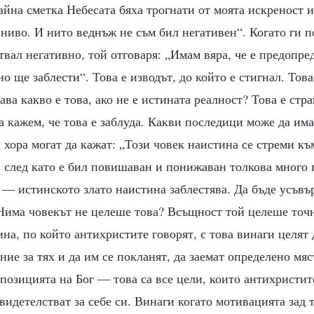
айна сметка Небесата бяха трогнати от моята искреност 
 ниво. И нито веднъж не съм бил негативен“. Когато ги 
ствал негативно, той отговаря: „Имам вяра, че е предопр
но ще заблести“. Това е изводът, до който е стигнал. Това
гава какво е това, ако не е истината реалност? Това е стр
а кажем, че това е заблуда. Какви последици може да има 
 хора могат да кажат: „Този човек наистина се стреми къ
, след като е бил повишаван и понижаван толкова много 
 — истинското злато наистина заблестява. Да бъде усъвъ
 Нима човекът не целеше това? Всъщност той целеше точн
на, по който антихристите говорят, с това винаги целят 
ние за тях и да им се покланят, да заемат определено мяс
 позицията на Бог — това са все цели, които антихристит
свидетелстват за себе си. Винаги когато мотивацията зад т