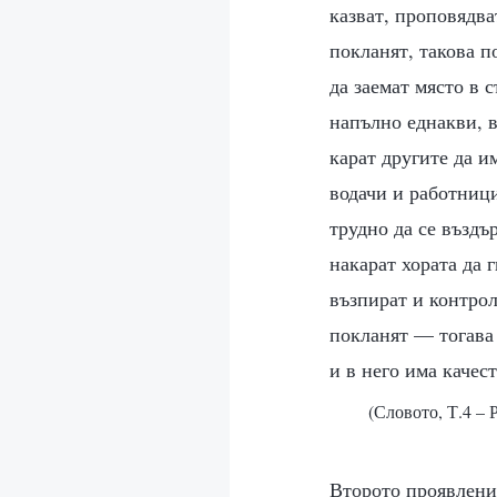
казват, проповядва
покланят, такова п
да заемат място в 
напълно еднакви, в
карат другите да и
водачи и работници
трудно да се въздъ
накарат хората да 
възпират и контрол
покланят — тогава 
и в него има качес
(Словото, Т.4 – 
Второто проявлени