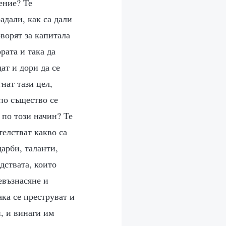
ение? Те
адали, как са дали
оворят за капитала
рата и така да
ат и дори да се
гнат тази цел,
 по същество се
 по този начин? Те
телстват какво са
дарби, таланти,
дствата, които
ревъзнасяне и
ака се преструват и
и, и винаги им