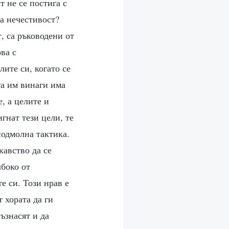
т не се постига с
а нечестивост?
т, са ръководени от
ва с
лите си, когато се
та им винаги има
е, а целите и
игнат тези цели, те
одмолна тактика.
кавство да се
лбоко от
е си. Този нрав е
 хората да ги
възнасят и да