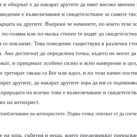
т и общуват е да накарат другите да имат високо мнение з
оведение е възвеличаване и свидетелстване за самите тях;
сърцата на другите. Въпреки че начините, по които тези хо
 по-голяма или по-малка степен те водят до свидетелства
м се покланят. Това поведение съществува в различна ст
. Ако достигнат до определена точка, където не могат да 
ржат, и прикриват особено силно и ясно намерение и цел
ги третират сякаш са Бог или идол, и по този начин пости
ират другите, да накарат другите хора да им се подчинява
природата на всичко това е възвеличаване и свидетелства
тво на антихрист.
Разобличаване на антихристите. Първа точка: опитват се да спече
е на хора, събития и неща, които предизвикват прекъсва