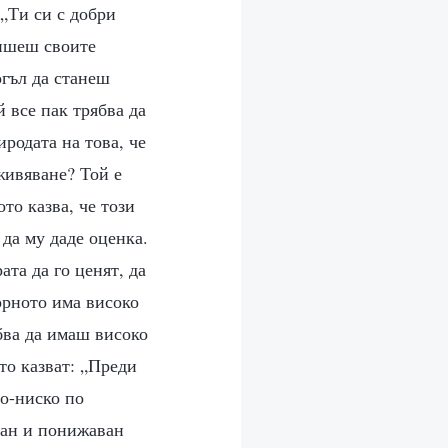
 „Ти си с добри
пишеш своите
огъл да станеш
й все пак трябва да
иродата на това, че
живяване? Той е
то казва, че този
 да му даде оценка.
ата да го ценят, да
орното има високо
ябва да имаш високо
ито казват: „Преди
по-ниско по
ван и понижаван