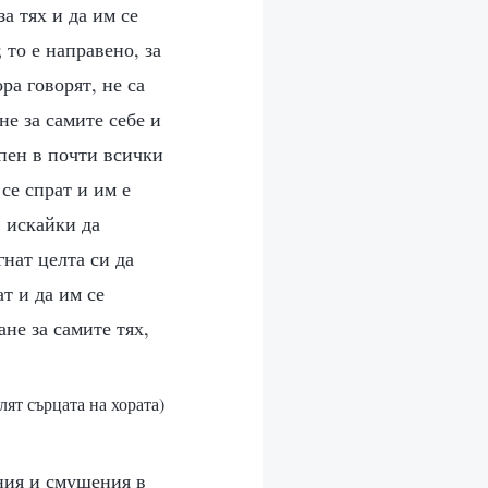
а тях и да им се
 то е направено, за
ра говорят, не са
не за самите себе и
епен в почти всички
се спрат и им е
, искайки да
гнат целта си да
т и да им се
не за самите тях,
лят сърцата на хората)
ния и смущения в