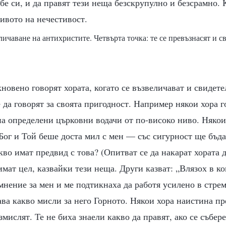
ебе си, и да правят тези неща безскрупулно и безсрамно. 
нивото на нечестивост.
личаване на антихристите. Четвърта точка: те се превъзнасят и с
новено говорят хората, когато се възвеличават и свидетел
 да говорят за своята пригодност. Например някои хора г
а определени църковни водачи от по-високо ниво. Някои 
Бог и Той беше доста мил с мен — със сигурност ще бъда
во имат предвид с това? (Опитват се да накарат хората 
имат цел, казвайки тези неща. Други казват: „Влязох в ко
мнение за мен и ме подтикнаха да работя усилено в стр
ва какво мисли за него Горното. Някои хора наистина пр
мислят. Те не биха знаели какво да правят, ако се събере