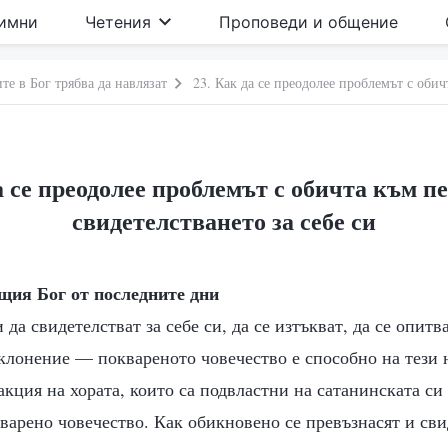
имни
Четения
Проповеди и общение
те в Бог трябва да навлязат
а се преодолее проблемът с обичта към п
свидетелстването за себе си
щия Бог от последните дни
 да свидетелстват за себе си, да се изтъкват, да се опитв
клонение — поквареното човечество е способно на тези 
кция на хората, които са подвластни на сатанинската си 
варено човечество. Как обикновено се превъзнасят и сви