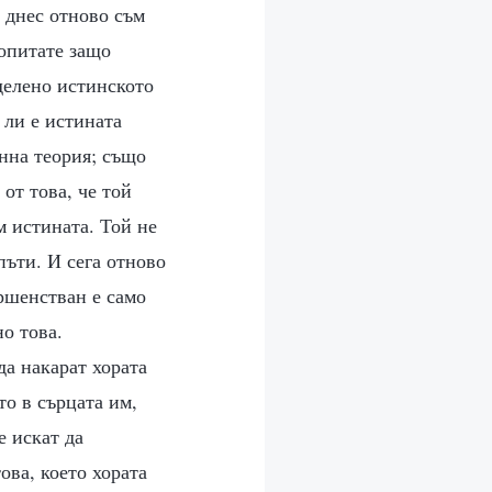
и днес отново съм
попитате защо
еделено истинското
 ли е истината
анна теория; също
от това, че той
м истината. Той не
пъти. И сега отново
ршенстван е само
о това.
да накарат хората
то в сърцата им,
е искат да
ова, което хората