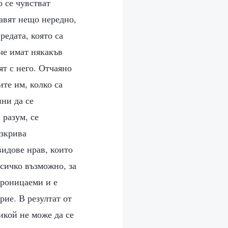
о се чувстват
равят нещо нередно,
редата, която са
аче имат някакъв
ят с него. Отчаяно
ите им, колко са
ини да се
 разум, се
азкрива
видове нрав, които
всичко възможно, за
проницаеми и е
рие. В резултат от
никой не може да се