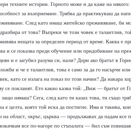
ери техните истории. Горното може и да каже на някого:
особност за възприемане. Трябва да практикуваш да на
реживяване. След като имаш житейско преживяване, би м
одразбира от това? Въпреки че този човек е талантлив, то
еживява нещата за определен период от време. Каква е пр
ква и се показва преди обучение или придобиване на пре
еян и е загубил разума си, нали? Дори ако братът в Горно
ложби и че е талантлив, това е само за да го насърчи или
ек, като се излага на показ по този начин? Да накара хор
му се покланят. Ето какво казва той: „Виж — братът от Г
и защо нямаш? Сега, след като ти казах това, ти също тр
ва е целта, която той иска да постигне. Има и такива, ко
ач на област, окръг, църква — продължавах да падам все 
е изкачвам все по-нагоре по стъпалата — бил съм повиша