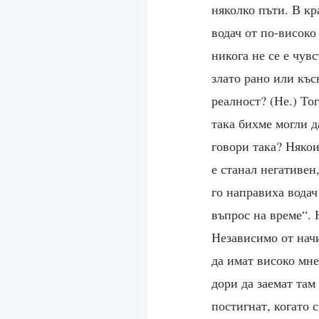
няколко пъти. В кр
водач от по-високо
никога не се е чув
злато рано или къс
реалност? (Не.) То
така бихме могли д
говори така? Някои
е станал негативен
го направиха водач
въпрос на време“.
Независимо от начи
да имат високо мне
дори да заемат там
постигнат, когато 