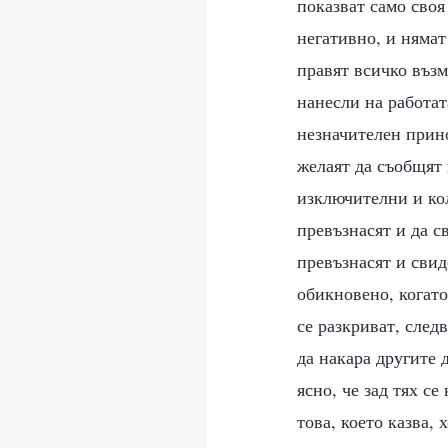
показват само своя 
негативно, и нямат
правят всичко възм
нанесли на работат
незначителен прино
желаят да съобщят 
изключителни и кол
превъзнасят и да св
превъзнасят и свид
обикновено, когато
се разкриват, след
да накара другите 
ясно, че зад тях се
това, което казва, 