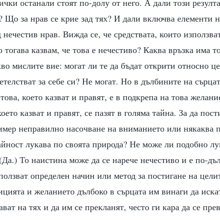
ички останали стоят по-долу от него. А дали този резулта
 Що за нрав се крие зад тях? И дали включва елементи н
д нечестив нрав. Вижда се, че средствата, които използва
 тогава казвам, че това е нечестиво? Каква връзка има то
во мислите вие: могат ли те да бъдат открити относно це
етелстват за себе си? Не могат. Но в дълбините на сърца
това, което казват и правят, е в подкрепа на това желани
оето казват и правят, се пазят в голяма тайна. За да пост
имер неправилно насочване на вниманието или някаква п
айност лукава по своята природа? Не може ли подобно лу
(Да.) То наистина може да се нарече нечестиво и е по-дъ
ползват определен начин или метод за постигане на целит
цията и желанието дълбоко в сърцата им винаги да искат
ават на тях и да им се прекланят, често ги кара да се пре