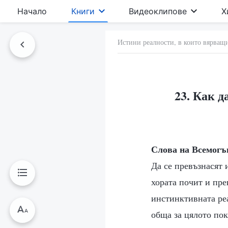
Начало
Книги
Видеоклипове
Х
Истини реалности, в които вярващи
23. Как д
Слова на Всемогъ
Да се превъзнасят и
хората почит и пре
инстинктивната реа
обща за цялото пок