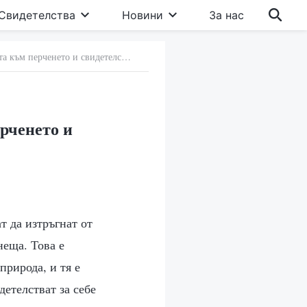
Свидетелства
Новини
За нас
23. Как да се преодолее проблемът с обичта към перченето и свидетелстването за себе си
ерченето и
ат да изтръгнат от
неща. Това е
природа, и тя е
детелстват за себе