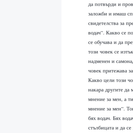
да потвърди и пров
заложби и имаш сп
свидетелства за п
водач“. Какво се п
се обучава и да пр
този човек се изтъ
надменен и самонад
човек притежава за
Какво цели този чов
накара другите да 
мнение за мен, а т
мнение за мен“. То
бях водач. Бях вод
стълбицата и да с