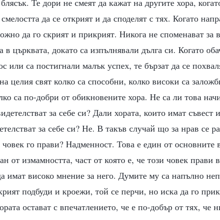
блясък. Те дори не смеят да кажат на другите хора, когат
 смелостта да се открият и да споделят с тях. Когато нап
ожно да го скрият и прикрият. Никога не споменават за в
а в църквата, докато са изпълнявали дълга си. Когато об
с или са постигнали малък успех, те бързат да се похвал
на целия свят колко са способни, колко високи са заложб
ко са по-добри от обикновените хора. Не са ли това нач
идетелстват за себе си? Дали хората, които имат съвест и
етелстват за себе си? Не. В такъв случай що за нрав се р
 човек го прави? Надменност. Това е един от основните 
ван от измамността, част от която е, че този човек прави 
да имат високо мнение за него. Думите му са напълно не
 крият подбуди и кроежи, той се перчи, но иска да го прик
хората остават с впечатлението, че е по-добър от тях, че 