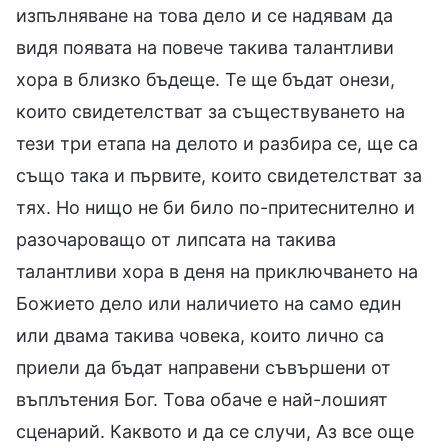
изпълняване на това дело и се надявам да
видя появата на повече такива талантливи
хора в близко бъдеще. Те ще бъдат онези,
които свидетелстват за съществуването на
тези три етапа на делото и разбира се, ще са
също така и първите, които свидетелстват за
тях. Но нищо не би било по-притеснително и
разочароващо от липсата на такива
талантливи хора в деня на приключването на
Божието дело или наличието на само един
или двама такива човека, които лично са
приели да бъдат направени съвършени от
въплътения Бог. Това обаче е най-лошият
сценарий. Каквото и да се случи, Аз все още