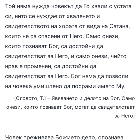
Той няма нужда човекът да Го хвали с устата
си, нито се нуждае от хваленето и
свидетелството на хората от вида на Сатана,
които не са спасени от Него. Само онези,
които познават Бог, са достойни да
свидетелстват за Него, и само онези, чийто
нрав е променен, са достойни да
свидетелстват за Него. Бог няма да позволи
на човека умишлено да посрами името Му.
(Словото, Т.1 – Явяването и делото на Бог. Само
онези, които познават Бог, могат да свидетелстват
за Него)
Човек преживява Божието дело, опознава