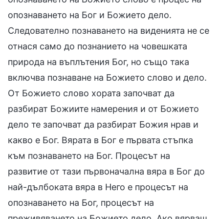
опознаването на Бог и Божието дело.
Следователно познаването на виденията не се
отнася само до познанието на човешката
природа на въплътения Бог, но също така
включва познаване на Божието слово и дело.
От Божието слово хората започват да
разбират Божиите намерения и от Божието
дело те започват да разбират Божия нрав и
какво е Бог. Вярата в Бог е първата стъпка
към познаването на Бог. Процесът на
развитие от тази първоначална вяра в Бог до
най-дълбоката вяра в Него е процесът на
опознаването на Бог, процесът на
преживяването на Божието дело. Ако вярваш