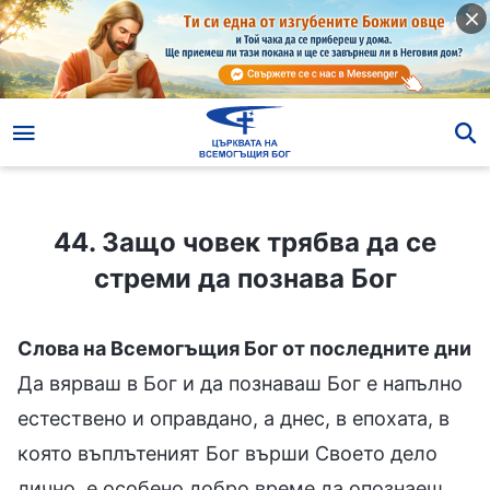
44. Защо човек трябва да се стреми да познава Бог
44. Защо човек трябва да се
стреми да познава Бог
Слова на Всемогъщия Бог от последните дни
Да вярваш в Бог и да познаваш Бог е напълно
естествено и оправдано, а днес, в епохата, в
която въплътеният Бог върши Своето дело
лично, е особено добро време да опознаеш