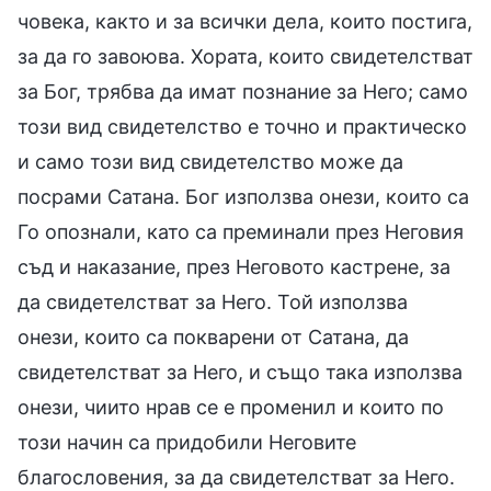
човека, както и за всички дела, които постига,
за да го завоюва. Хората, които свидетелстват
за Бог, трябва да имат познание за Него; само
този вид свидетелство е точно и практическо
и само този вид свидетелство може да
посрами Сатана. Бог използва онези, които са
Го опознали, като са преминали през Неговия
съд и наказание, през Неговото кастрене, за
да свидетелстват за Него. Той използва
онези, които са покварени от Сатана, да
свидетелстват за Него, и също така използва
онези, чиито нрав се е променил и които по
този начин са придобили Неговите
благословения, за да свидетелстват за Него.