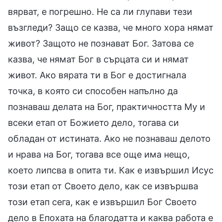
вярват, е погрешно. Не са ли глупави тези
възгледи? Защо се казва, че много хора нямат
живот? Защото не познават Бог. Затова се
казва, че нямат Бог в сърцата си и нямат
живот. Ако вярата ти в Бог е достигнала
точка, в която си способен напълно да
познаваш делата на Бог, практичността Му и
всеки етап от Божието дело, тогава си
обладан от истината. Ако не познаваш делото
и нрава на Бог, тогава все още има нещо,
което липсва в опита ти. Как е извършил Исус
този етап от Своето дело, как се извършва
този етап сега, как е извършил Бог Своето
дело в Епохата на благодатта и каква работа е