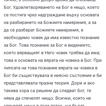
Бог. Удовлетворяването на Бог е нещо, което
се постига чрез надграждане върху основата
на разбирането на Божиите намерения, а за
да се разберат Божиите намерения, е
необходимо човек да има известно познание
за Бог. Това познание за Бог е видението,
което вярващият в Него човек трябва да има;
това е основата на вярата на човека в Бог. При
липсата на това познание вярата на човека в
Бог би съществувала в неясно състояние и би
представлявала празна теория. Дори и ако
такива хора са решени да следват Бог, те
няма да спечелят нищо. Всички, които не
спечелят нищо в този поток, ще бъдат