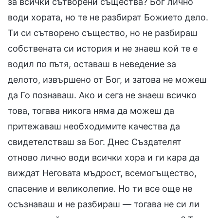
за всички сътворени същества? Бог лично
води хората, но те не разбират Божието дело.
Ти си сътворено същество, но не разбираш
собствената си история и не знаеш кой те е
водил по пътя, оставаш в неведение за
делото, извършено от Бог, и затова не можеш
да Го познаваш. Ако и сега не знаеш всичко
това, тогава никога няма да можеш да
притежаваш необходимите качества да
свидетелстваш за Бог. Днес Създателят
отново лично води всички хора и ги кара да
виждат Неговата мъдрост, всемогъщество,
спасение и великолепие. Но ти все още не
осъзнаваш и не разбираш — тогава не си ли