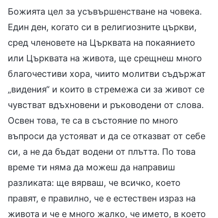
Божията цел за усъвършенстване на човека.
Един ден, когато си в религиозните църкви,
сред членовете на Църквата на покаянието
или Църквата на живота, ще срещнеш много
благочестиви хора, чиито молитви съдържат
„видения“ и които в стремежа си за живот се
чувстват вдъхновени и ръководени от слова.
Освен това, те са в състояние по много
въпроси да устояват и да се отказват от себе
си, а не да бъдат водени от плътта. По това
време ти няма да можеш да направиш
разликата: ще вярваш, че всичко, което
правят, е правилно, че е естествен израз на
живота и че е много жалко, че името, в което