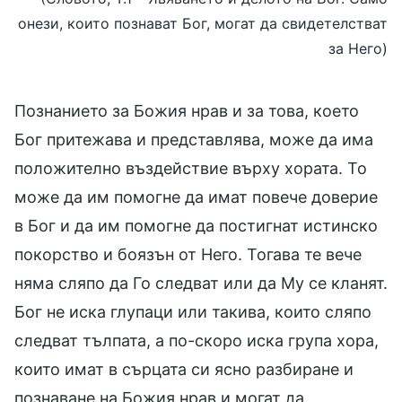
онези, които познават Бог, могат да свидетелстват
за Него)
Познанието за Божия нрав и за това, което
Бог притежава и представлява, може да има
положително въздействие върху хората. То
може да им помогне да имат повече доверие
в Бог и да им помогне да постигнат истинско
покорство и боязън от Него. Тогава те вече
няма сляпо да Го следват или да Му се кланят.
Бог не иска глупаци или такива, които сляпо
следват тълпата, а по-скоро иска група хора,
които имат в сърцата си ясно разбиране и
познаване на Божия нрав и могат да