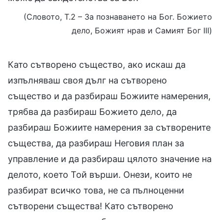
(Словото, Т.2 – За познаването на Бог. Божието
дело, Божият нрав и Самият Бог III)
Като сътворено същество, ако искаш да
изпълняваш своя дълг на сътворено
същество и да разбираш Божиите намерения,
трябва да разбираш Божието дело, да
разбираш Божиите намерения за сътворените
същества, да разбираш Неговия план за
управление и да разбираш цялото значение на
делото, което Той върши. Онези, които не
разбират всичко това, не са пълноценни
сътворени същества! Като сътворено