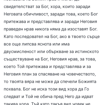
свидетелстват за Бог, хора, които заради
Неговата обичливост, заради това, което Бог
притежава и представлява и заради Неговия
праведен нрав никога няма да изоставят Бог.
Като последовател на Бог, ако в твоето сърце
все още липсва яснота или има
двусмисленост или объркване за истинското
съществуване на Бог, Неговия нрав, за това,
което Той притежава и представлява и за
Неговия план за спасяване на човечеството,
то твоята вяра не може да спечели Божията
похвала. Бог не иска този вид хора да Го
следват и Той не обича пред Него да идват
такива хора. Тъй като такъв вид човек не