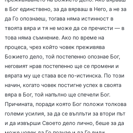
в Бог единствено, за да вярваш в Него, а не за
да Го опознаеш, тогава няма истинност в
твоята вяра и тя не може да се пречисти — в
това няма съмнение. Ако по време на
процеса, чрез който човек преживява
Божието дело, той постепенно опознае Бог,
неговият нрав постепенно ще се промени и
вярата му ще става все по-истинска. По този
начин, когато човек постигне успех в своята
вяра в Бог, той напълно ще спечели Бог.
Причината, поради която Бог положи толкова
големи усилия, за да се въплъти за втори път
и да извърши Своето дело лично, беше за да
може човек да Го познае и да Го види.