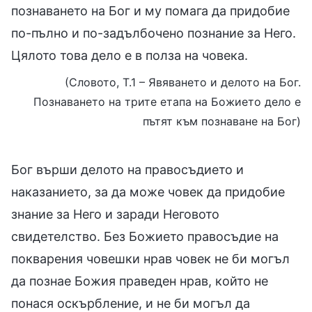
познаването на Бог и му помага да придобие
по-пълно и по-задълбочено познание за Него.
Цялото това дело е в полза на човека.
(Словото, Т.1 – Явяването и делото на Бог.
Познаването на трите етапа на Божието дело е
пътят към познаване на Бог)
Бог върши делото на правосъдието и
наказанието, за да може човек да придобие
знание за Него и заради Неговото
свидетелство. Без Божието правосъдие на
покварения човешки нрав човек не би могъл
да познае Божия праведен нрав, който не
понася оскърбление, и не би могъл да