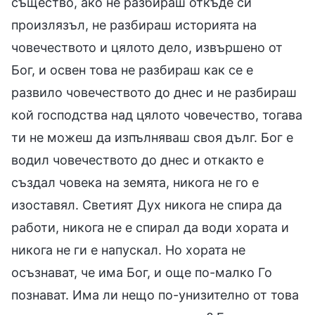
същество, ако не разбираш откъде си
произлязъл, не разбираш историята на
човечеството и цялото дело, извършено от
Бог, и освен това не разбираш как се е
развило човечеството до днес и не разбираш
кой господства над цялото човечество, тогава
ти не можеш да изпълняваш своя дълг. Бог е
водил човечеството до днес и откакто е
създал човека на земята, никога не го е
изоставял. Светият Дух никога не спира да
работи, никога не е спирал да води хората и
никога не ги е напускал. Но хората не
осъзнават, че има Бог, и още по-малко Го
познават. Има ли нещо по-унизително от това