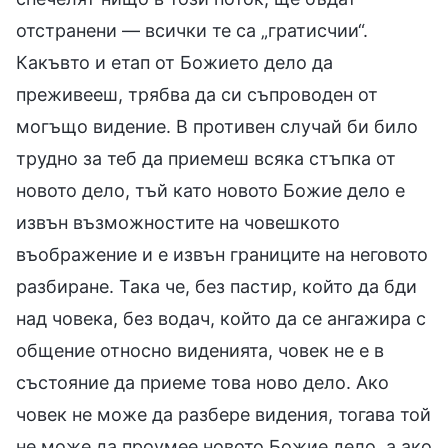
отстранени — всички те са „гратисчии“.
Какъвто и етап от Божието дело да
преживееш, трябва да си съпроводен от
могъщо видение. В противен случай би било
трудно за теб да приемеш всяка стъпка от
новото дело, тъй като новото Божие дело е
извън възможностите на човешкото
въображение и е извън границите на неговото
разбиране. Така че, без пастир, който да бди
над човека, без водач, който да се ангажира с
общение относно виденията, човек не е в
състояние да приеме това ново дело. Ако
човек не може да разбере видения, тогава той
не може да проумее новото Божие дело, а ако