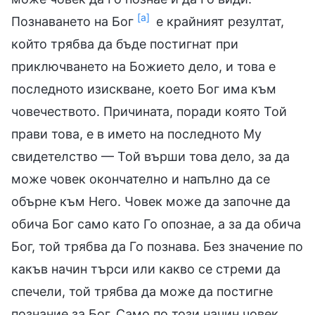
[а]
Познаването на Бог
е крайният резултат,
който трябва да бъде постигнат при
приключването на Божието дело, и това е
последното изискване, което Бог има към
човечеството. Причината, поради която Той
прави това, е в името на последното Му
свидетелство — Той върши това дело, за да
може човек окончателно и напълно да се
обърне към Него. Човек може да започне да
обича Бог само като Го опознае, а за да обича
Бог, той трябва да Го познава. Без значение по
какъв начин търси или какво се стреми да
спечели, той трябва да може да постигне
познание за Бог. Само по този начин човек