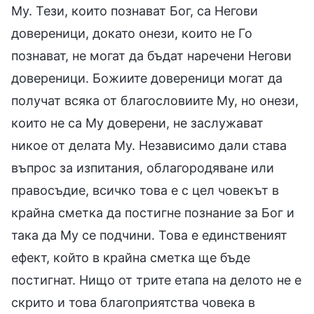
Му. Тези, които познават Бог, са Негови
довереници, докато онези, които не Го
познават, не могат да бъдат наречени Негови
довереници. Божиите довереници могат да
получат всяка от благословиите Му, но онези,
които не са Му доверени, не заслужават
никое от делата Му. Независимо дали става
въпрос за изпитания, облагородяване или
правосъдие, всичко това е с цел човекът в
крайна сметка да постигне познание за Бог и
така да Му се подчини. Това е единственият
ефект, който в крайна сметка ще бъде
постигнат. Нищо от трите етапа на делото не е
скрито и това благоприятства човека в