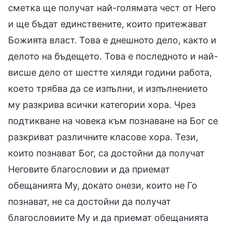
сметка ще получат най-голямата чест от Него
и ще бъдат единствените, които притежават
Божията власт. Това е днешното дело, както и
делото на бъдещето. Това е последното и най-
висше дело от шестте хиляди години работа,
което трябва да се изпълни, и изпълнението
му разкрива всички категории хора. Чрез
подтикване на човека към познаване на Бог се
разкриват различните класове хора. Тези,
които познават Бог, са достойни да получат
Неговите благословии и да приемат
обещанията Му, докато онези, които не Го
познават, не са достойни да получат
благословиите Му и да приемат обещанията