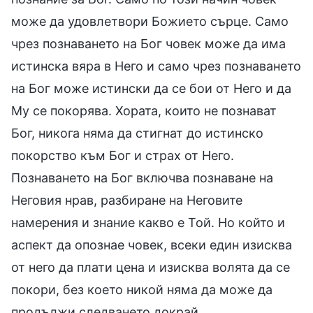
може да удовлетвори Божието сърце. Само
чрез познаването на Бог човек може да има
истинска вяра в Него и само чрез познаването
на Бог може истински да се бои от Него и да
Му се покорява. Хората, които не познават
Бог, никога няма да стигнат до истинско
покорство към Бог и страх от Него.
Познаването на Бог включва познаване на
Неговия нрав, разбиране на Неговите
намерения и знание какво е Той. Но който и
аспект да опознае човек, всеки един изисква
от него да плати цена и изисква волята да се
покори, без което никой няма да може да
продължи следването докрай.