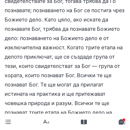
свидетелствате за Бог, тогава трябва да Го
познавате; познаването на Бог се постига чрез
Божието дело. Като цяло, ако искате да
познавате Бог, трябва да познавате Божието
дело: познаването на Божието дело е от
изключителна важност. Когато трите етапа на
делото приключат, ще се създаде група от
тези, които свидетелстват за Бог — група от
хората, които познават Бог. Всички те ще
познават Бог. Те ще могат да прилагат
истината на практика и ще притежават
човешка природа и разум. Всички те ще
познават трите етапа на Божието дело на
спасението. Това е делото, което ще бъде