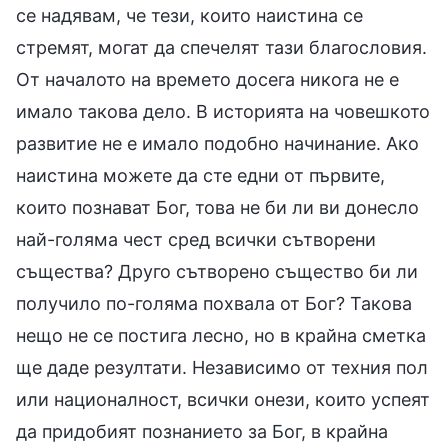
се надявам, че тези, които наистина се
стремят, могат да спечелят тази благословия.
От началото на времето досега никога не е
имало такова дело. В историята на човешкото
развитие не е имало подобно начинание. Ако
наистина можете да сте едни от първите,
които познават Бог, това не би ли ви донесло
най-голяма чест сред всички сътворени
същества? Друго сътворено същество би ли
получило по-голяма похвала от Бог? Такова
нещо не се постига лесно, но в крайна сметка
ще даде резултати. Независимо от техния пол
или националност, всички онези, които успеят
да придобият познанието за Бог, в крайна