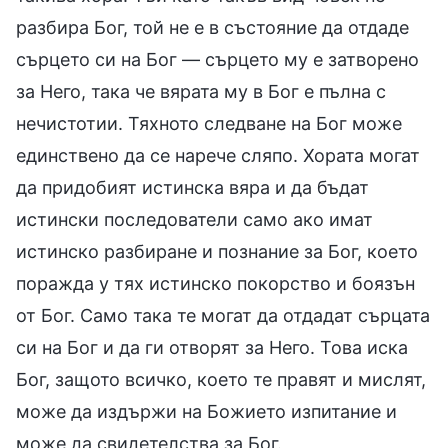
разбира Бог, той не е в състояние да отдаде
сърцето си на Бог — сърцето му е затворено
за Него, така че вярата му в Бог е пълна с
нечистотии. Тяхното следване на Бог може
единствено да се нарече сляпо. Хората могат
да придобият истинска вяра и да бъдат
истински последователи само ако имат
истинско разбиране и познание за Бог, което
поражда у тях истинско покорство и боязън
от Бог. Само така те могат да отдадат сърцата
си на Бог и да ги отворят за Него. Това иска
Бог, защото всичко, което те правят и мислят,
може да издържи на Божието изпитание и
може да свидетелства за Бог.