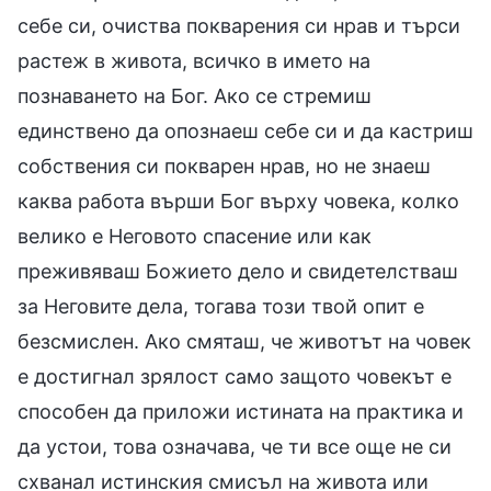
себе си, очиства покварения си нрав и търси
растеж в живота, всичко в името на
познаването на Бог. Ако се стремиш
единствено да опознаеш себе си и да кастриш
собствения си покварен нрав, но не знаеш
каква работа върши Бог върху човека, колко
велико е Неговото спасение или как
преживяваш Божието дело и свидетелстваш
за Неговите дела, тогава този твой опит е
безсмислен. Ако смяташ, че животът на човек
е достигнал зрялост само защото човекът е
способен да приложи истината на практика и
да устои, това означава, че ти все още не си
схванал истинския смисъл на живота или