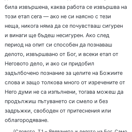
била извършена, каква работа се извършва на
този етап сега — ако не си наясно с тези
неща, никога няма да се почувстваш сигурен
и винаги ще бъдеш несигурен. Ако след
период на опит си способен да познаваш
делото, извършвано от Бог, и всеки етап от
Неговото дело, и ако си придобил
задълбочено познание за целите на Божиите
слова и защо толкова много от изречените от
Него думи не са изпълнени, тогава можеш да
продължиш пътуването си смело и без
задръжки, свободен от притеснения или
облагородяване.
(Словото, Т.1 – Явяването и делото на Бог. Само