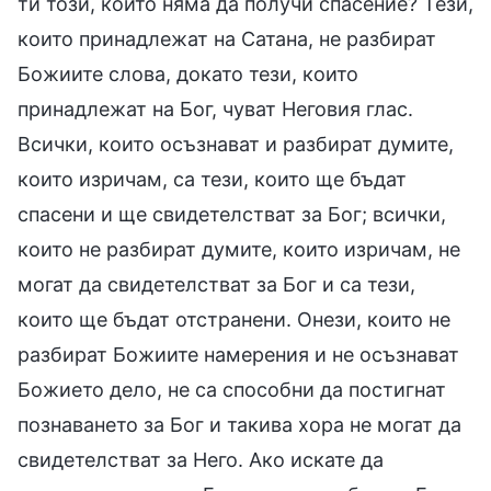
ти този, който няма да получи спасение? Тези,
които принадлежат на Сатана, не разбират
Божиите слова, докато тези, които
принадлежат на Бог, чуват Неговия глас.
Всички, които осъзнават и разбират думите,
които изричам, са тези, които ще бъдат
спасени и ще свидетелстват за Бог; всички,
които не разбират думите, които изричам, не
могат да свидетелстват за Бог и са тези,
които ще бъдат отстранени. Онези, които не
разбират Божиите намерения и не осъзнават
Божието дело, не са способни да постигнат
познаването за Бог и такива хора не могат да
свидетелстват за Него. Ако искате да