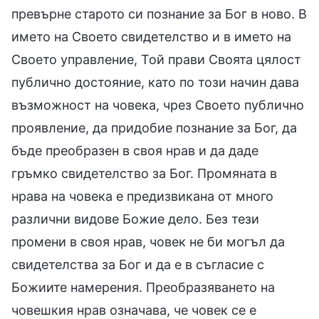
превърне старото си познание за Бог в ново. В
името на Своето свидетелство и в името на
Своето управление, Той прави Своята цялост
публично достояние, като по този начин дава
възможност на човека, чрез Своето публично
проявление, да придобие познание за Бог, да
бъде преобразен в своя нрав и да даде
гръмко свидетелство за Бог. Промяната в
нрава на човека е предизвикана от много
различни видове Божие дело. Без тези
промени в своя нрав, човек не би могъл да
свидетелства за Бог и да е в съгласие с
Божиите намерения. Преобразяването на
човешкия нрав означава, че човек се е