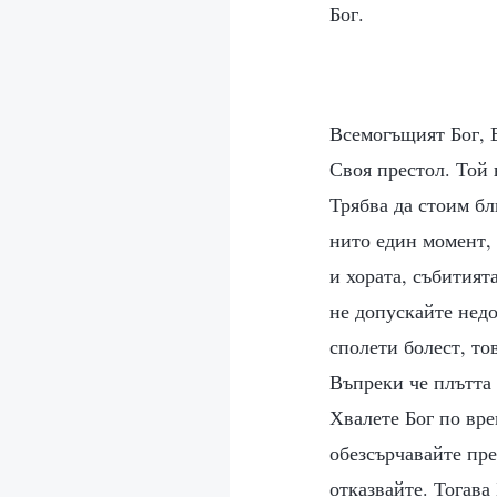
Бог.
Всемогъщият Бог, 
Своя престол. Той 
Трябва да стоим бл
нито един момент, 
и хората, събитият
не допускайте недо
сполети болест, то
Въпреки че плътта 
Хвалете Бог по вре
обезсърчавайте пре
отказвайте. Тогава