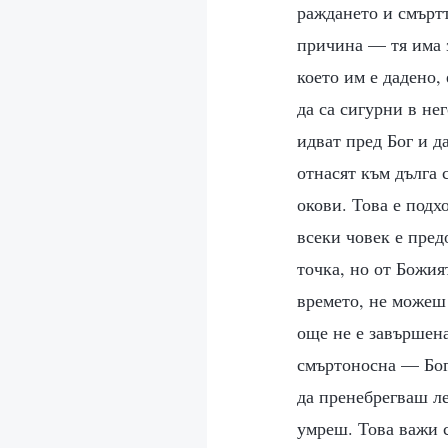
раждането и смъртт
причина — тя има з
което им е дадено,
да са сигурни в нег
идват пред Бог и д
отнасят към дълга 
окови. Това е подх
всеки човек е пред
точка, но от Божия
времето, не можеш 
още не е завършена
смъртоносна — Бог 
да пренебрегваш ле
умреш. Това важи с