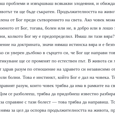
ваш проблеми и извършваш всякакви злодеяния, и обижд
ивотът ти ще бъде съкратен. Продължителността на живо
лена от Бог преди сътворението на света. Ако човек може
оеното от Бог, тогава, болен или не, в добро или в лошо 
ини, колкото Бог му е предопределил. Имаш ли тази вяра
ение на доктрината, значи нямаш истинска вяра и е без
ко си уверен дълбоко в сърцето си, че Бог ще направи тов
тикуване ще се променят по естествен път. В живота си х
т здрав разум по отношение на здравето си независимо от
или болни. Това е инстинкт, който Бог е дал на човека. Т
дравият разум, които човек трябва да има в рамките на с
Щом се разболееш, трябва да придобиеш известно разбира
за справяне с тази болест — това трябва да направиш. Т
 няма за цел да оспорва продължителността на живота, п