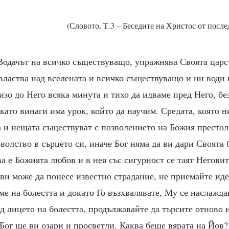
(Словото, Т.3 – Беседите на Христос от после
Водачът на всичко съществуващо, упражнява Своята царс
властва над вселената и всичко съществуващо и ни води 
изо до Него всяка минута и тихо да идваме пред Него, бе
като винаги има урок, който да научим. Средата, която н
а и нещата съществуват с позволението на Божия престол
волство в сърцето си, иначе Бог няма да ви дари Своята 
ва е Божията любов и в нея със сигурност се таят Негови
ви може да понесе известно страдание, не приемайте иде
ме на болестта и докато Го възхвалявате, Му се наслажда
д лицето на болестта, продължавайте да търсите отново и
 Бог ще ви озари и просветли. Каква беше вярата на Йов