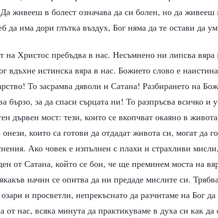
Да живееш в болест означава да си болен, но да живееш 
еб да има дори глътка въздух, Бог няма да те остави да у
т на Христос пребъдва в нас. Несъмнено ни липсва вяра
ог вдъхне истинска вяра в нас. Божието слово е наистин
рство! То засрамва дяволи и Сатана! Разбирането на Бож
ва бързо, за да спаси сърцата ни! То разпръсва всичко и 
тен дървен мост: тези, които се вкопчват окаяно в живота
 онези, които са готови да отдадат живота си, могат да г
снения. Ако човек е изпълнен с плахи и страхливи мисли, 
ден от Сатана, който се бои, че ще преминем моста на вяр
сякакъв начин се опитва да ни предаде мислите си. Трябв
 озари и просветли, непрекъснато да разчитаме на Бог да
а от нас, всяка минута да практикуваме в духа си как да