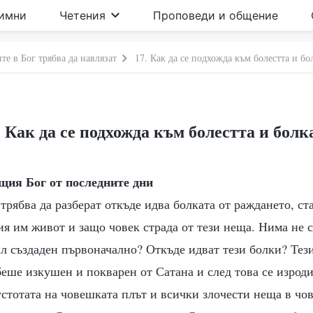
имни
Четения
Проповеди и общение
те в Бог трябва да навлязат
17. Как да се подхожда към болестта и бо
. Как да се подхожда към болестта и болк
щия Бог от последните дни
трябва да разберат откъде идва болката от раждането, ст
ия им живот и защо човек страда от тези неща. Нима не 
ил създаден първоначално? Откъде идват тези болки? Тез
беше изкушен и покварен от Сатана и след това се изроди
устотата на човешката плът и всички злочести неща в ч