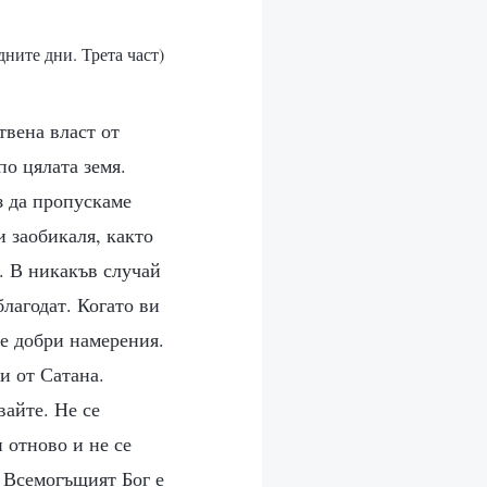
дните дни. Трета част)
твена власт от
по цялата земя.
з да пропускаме
и заобикаля, както
. В никакъв случай
благодат. Когато ви
те добри намерения.
и от Сатана.
вайте. Не се
 отново и не се
? Всемогъщият Бог е