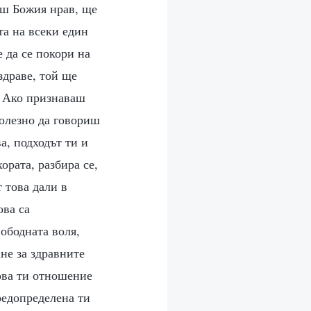
аш Божия нрав, ще
та на всеки един
 да се покори на
здраве, той ще
? Ако признаваш
полезно да говориш
а, подходът ти и
ората, разбира се,
 това дали в
ова са
вободната воля,
не за здравните
ова ти отношение
редопределена ти