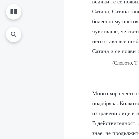
всички те се появи
Сатана, Сатана зап
болестта му постоя
чувстваше, че свет
него става все по-
Сатана и се появи 
(Словото, Т.
Много хора често с
подобрява. Колкото 
изправени лице в л
В действителност, 
знае, че продължит