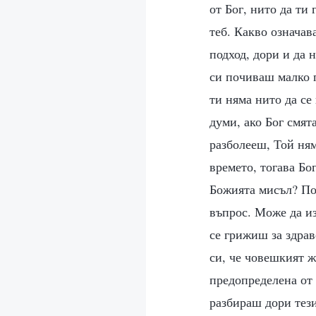
от Бог, нито да ти
теб. Какво означав
подход, дори и да 
си почиваш малко п
ти няма нито да се
думи, ако Бог смят
разболееш, Той ням
времето, тогава Бо
Божията мисъл? Под
въпрос. Може да из
се грижиш за здрав
си, че човешкият 
предопределена от 
разбираш дори тез