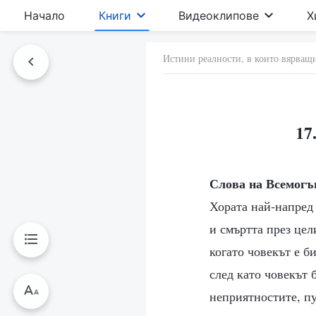
Начало
Книги
Видеоклипове
Х
Истини реалности, в които вярващи
17
Слова на Всемогъ
Хората най-напред 
и смъртта през цел
когато човекът е б
след като човекът 
неприятностите, п