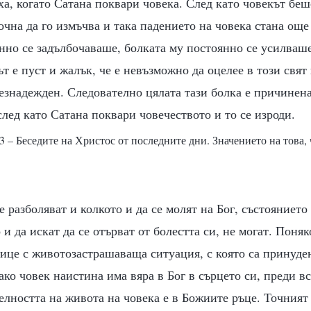
ха, когато Сатана поквари човека. След като човекът беш
очна да го измъчва и така падението на човека стана още
нно се задълбочаваше, болката му постоянно се усилваше
ът е пуст и жалък, че е невъзможно да оцелее в този свят
безнадежден. Следователно цялата тази болка е причинена
след като Сатана поквари човечеството и то се изроди.
3 – Беседите на Христос от последните дни. Значението на това,
е разболяват и колкото и да се молят на Бог, състоянието
и да искат да се отърват от болестта си, не могат. Поняк
ице с животозастрашаваща ситуация, с която са принуден
ако човек наистина има вяра в Бог в сърцето си, преди в
елността на живота на човека е в Божиите ръце. Точният