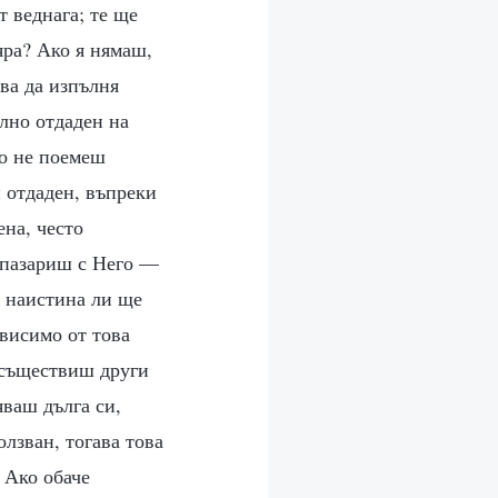
т веднага; те ще
яра? Ако я нямаш,
ва да изпълня
лно отдаден на
ко не поемеш
 отдаден, въпреки
ена, често
е пазариш с Него —
, наистина ли ще
висимо от това
 осъществиш други
яваш дълга си,
олзван, тогава това
 Ако обаче