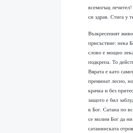
всемогъщ лечител! 
си здрав. Стига у т
Възкресеният живо
присъствие: нека Б
слово е мощно лека
подкрепа. То дейст
Вярата е като само
преминат лесно, но
крачка и без прите
защото е бил заблу
в Бог. Сатана по в
се молим Бог да ни
сатанинската отров