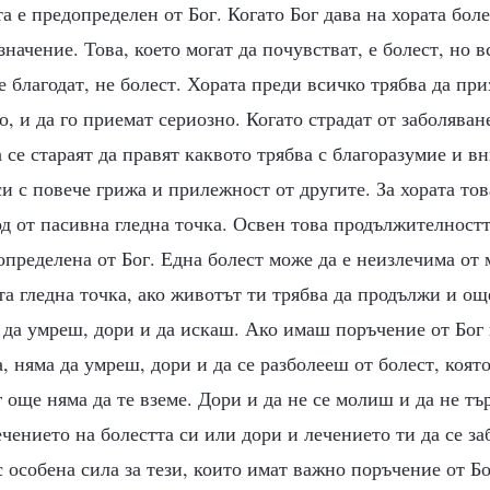
а е предопределен от Бог. Когато Бог дава на хората боле
начение. Това, което могат да почувстват, е болест, но 
 е благодат, не болест. Хората преди всичко трябва да при
о, и да го приемат сериозно. Когато страдат от заболяван
а се стараят да правят каквото трябва с благоразумие и вн
си с повече грижа и прилежност от другите. За хората това
од от пасивна гледна точка. Освен това продължителност
определена от Бог. Една болест може да е неизлечима от
та гледна точка, ако животът ти трябва да продължи и ощ
да умреш, дори и да искаш. Ако имаш поръчение от Бог 
, няма да умреш, дори и да се разболееш от болест, която
още няма да те вземе. Дори и да не се молиш и да не тъ
чението на болестта си или дори и лечението ти да се за
 особена сила за тези, които имат важно поръчение от Б