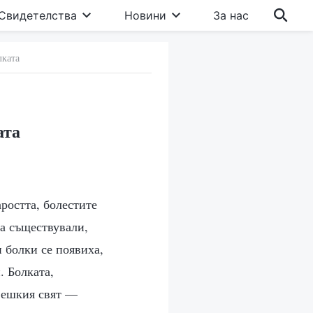
Свидетелства
Новини
За нас
лката
ата
аростта, болестите
са съществували,
и болки се появиха,
. Болката,
овешкия свят —