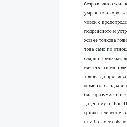
безразсъдно създа
умреш по-скоро; ж
човек е предопреде
подреденото и устр
живее толкова год
това само по отнош
сладки приказки; а
начинът ти на прак
трябва да проявява
момента са здрави 
благоразумието и з
дадена му от Бог. 
грижи и лечението 
към болестта обаче