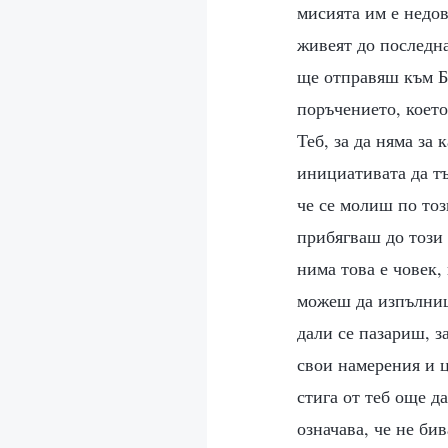
мисията им е недов
живеят до последна
ще отправяш към Б
поръчението, коет
Теб, за да няма за
инициативата да т
че се молиш по тоз
прибягваш до този 
нима това е човек,
можеш да изпълниш
дали се пазариш, з
свои намерения и ц
стига от теб още да
означава, че не би