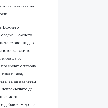
в духа означава да
мреш.
 в Божието
а сладко! Божието
ието слово ни дава
успокоява всичко.
, няма да го
о преминат с твърда
това е така,
ата, за да навлезем
а непрекъснато да
 пречисти
 се доближим до Бог