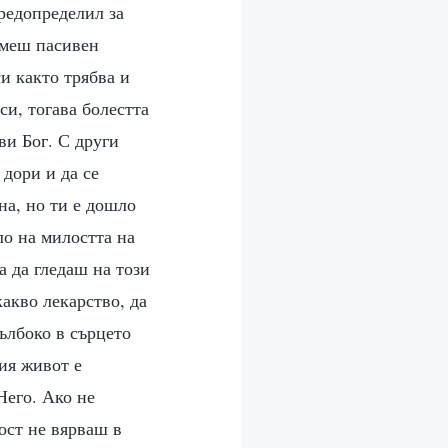
предопределил за
емеш пасивен
и както трябва и
си, тогава болестта
ви Бог. С други
 дори и да се
на, но ти е дошло
ло на милостта на
а да гледаш на този
акво лекарство, да
ълбоко в сърцето
ия живот е
Него. Ако не
ост не вярваш в