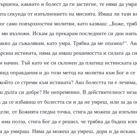
ършена, каквато и болест да ги застигне, те няма да умра
та секунда от изпълнението на мисията. Имаш ли тази в
ог само повърхностни молитви, като казваш: „Боже, тряб
о ми възложи. Искам да прекарам последните си дни напъ
 какво да съжалявам, като умра. Трябва да ме опазиш!“. А
ърсиш истината, няма да имаш решимостта и силата да си
и начин. Тъй като не си склонен да платиш истинската ц
вид оправдания и до този метод на молитва към Бог и с
 който се стреми към истината? Ако болестта ти е лечима
 дълга си добре? Не непременно. В действителност неза
а да се избавиш от болестта си и да не умреш, или за да
ели, от Божията гледна точка, стига да можеш да изпълн
 има полза, стига Бог да е решил, че трябва да бъдеш изп
ва да умираш. Няма да можеш да умреш, дори и да искаш.