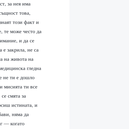
ст, за нея има
всъщност това,
знаят този факт и
е, те може често да
имание, и да се
 е закрила, не са
та на живота на
 медицинска гледна
е не ти е дошло
и мисията ти все
 се смята за
рсиш истината, и
бави, няма да
ог — когато