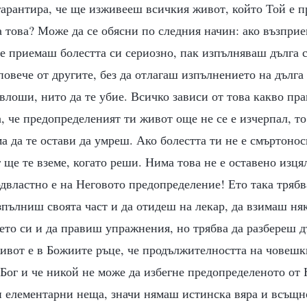
 гарантира, че ще изживееш всичкия живот, който Той е 
а това? Може да се обясни по следния начин: ако възпри
не приемаш болестта си сериозно, пак изпълняваш дълга с
овече от другите, без да отлагаш изпълнението на дълга 
 влоши, нито да те убие. Всичко зависи от това какво пра
а, че предопределеният ти живот още не се е изчерпал, то
а да те остави да умреш. Ако болестта ти не е смъртонос
г ще те вземе, когато реши. Нима това не е оставено изця
властно е на Неговото предопределение! Ето така трябв
пълниш своята част и да отидеш на лекар, да взимаш няк
ето си и да правиш упражнения, но трябва да разбереш д
живот е в Божиите ръце, че продължителността на човешк
Бог и че никой не може да избегне предопределеното от 
и елементарни неща, значи нямаш истинска вяра и всъщн