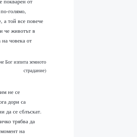
е покварен от
 по-голямо,
, а той все повече
 и че животът в
 на човека от
 че Бог изпита земното
страдание)
 им не се
ога дори са
и да се сблъскат.
сичко трябва да
 момент на