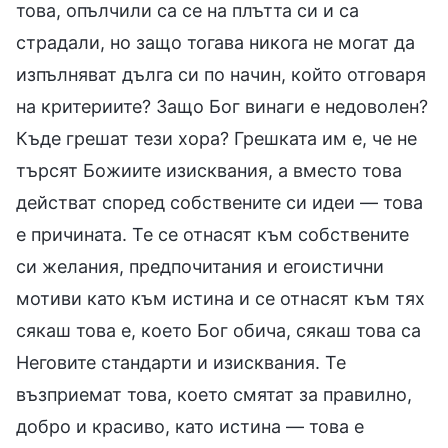
това, опълчили са се на плътта си и са
страдали, но защо тогава никога не могат да
изпълняват дълга си по начин, който отговаря
на критериите? Защо Бог винаги е недоволен?
Къде грешат тези хора? Грешката им е, че не
търсят Божиите изисквания, а вместо това
действат според собствените си идеи — това
е причината. Те се отнасят към собствените
си желания, предпочитания и егоистични
мотиви като към истина и се отнасят към тях
сякаш това е, което Бог обича, сякаш това са
Неговите стандарти и изисквания. Те
възприемат това, което смятат за правилно,
добро и красиво, като истина — това е