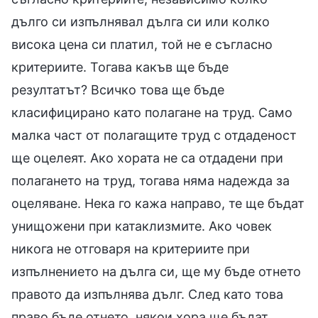
дълго си изпълнявал дълга си или колко
висока цена си платил, той не е съгласно
критериите. Тогава какъв ще бъде
резултатът? Всичко това ще бъде
класифицирано като полагане на труд. Само
малка част от полагащите труд с отдаденост
ще оцелеят. Ако хората не са отдадени при
полагането на труд, тогава няма надежда за
оцеляване. Нека го кажа направо, те ще бъдат
унищожени при катаклизмите. Ако човек
никога не отговаря на критериите при
изпълнението на дълга си, ще му бъде отнето
правото да изпълнява дълг. След като това
право бъде отнето, някои хора ще бъдат