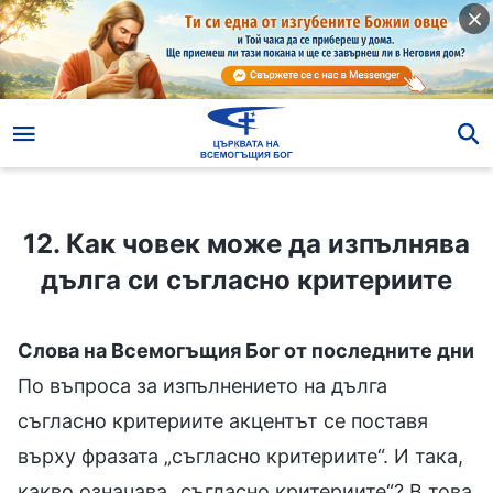
12. Как човек може да изпълнява дълга си съгласно критериите
12. Как човек може да изпълнява
дълга си съгласно критериите
Слова на Всемогъщия Бог от последните дни
По въпроса за изпълнението на дълга
съгласно критериите акцентът се поставя
върху фразата „съгласно критериите“. И така,
какво означава „съгласно критериите“? В това