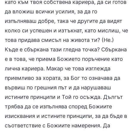
като към твоя собствена кариера, да си готов
да вложиш всички усилия, за да го
изпълняваш добре, така че другите да видят
колко си успешен и изтъкнат, като мислиш, че
това придава смисъл на живота ти? (Не.)
Къде е сбъркана тази гледна точка? Сбъркана
е в това, че приема Божието поръчение като
лична кариера. Макар че това изглежда
приемливо за хората, за Бог то означава да
вървиш по грешния път и да нарушаваш
истините принципи и Той го осъжда. Дългът
трябва да се изпълнява според Божиите
изисквания и истините принципи, за да бъде в
съответствие с Божиите намерения. Да