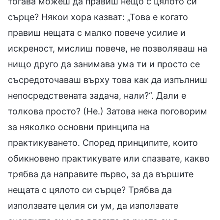
тогава можеш да правиш нещо с цялото си
сърце? Някои хора казват: „Това е когато
правиш нещата с малко повече усилие и
искреност, мислиш повече, не позволяваш на
нищо друго да занимава ума ти и просто се
съсредоточаваш върху това как да изпълниш
непосредствената задача, нали?“. Дали е
толкова просто? (Не.) Затова нека поговорим
за няколко основни принципа на
практикуването. Според принципите, които
обикновено практикувате или спазвате, какво
трябва да направите първо, за да вършите
нещата с цялото си сърце? Трябва да
използвате целия си ум, да използвате