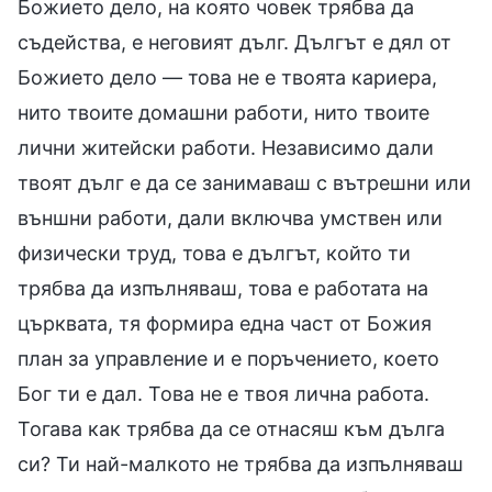
Божието дело, на която човек трябва да
съдейства, е неговият дълг. Дългът е дял от
Божието дело — това не е твоята кариера,
нито твоите домашни работи, нито твоите
лични житейски работи. Независимо дали
твоят дълг е да се занимаваш с вътрешни или
външни работи, дали включва умствен или
физически труд, това е дългът, който ти
трябва да изпълняваш, това е работата на
църквата, тя формира една част от Божия
план за управление и е поръчението, което
Бог ти е дал. Това не е твоя лична работа.
Тогава как трябва да се отнасяш към дълга
си? Ти най-малкото не трябва да изпълняваш