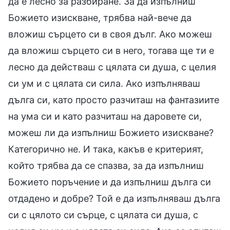
да е лесно за разбиране. За да изпълниш
Божието изискване, трябва най-вече да
вложиш сърцето си в своя дълг. Ако можеш
да вложиш сърцето си в него, тогава ще ти е
лесно да действаш с цялата си душа, с целия
си ум и с цялата си сила. Ако изпълняваш
дълга си, като просто разчиташ на фантазиите
на ума си и като разчиташ на даровете си,
можеш ли да изпълниш Божието изискване?
Категорично не. И така, какъв е критерият,
който трябва да се спазва, за да изпълниш
Божието поръчение и да изпълниш дълга си
отдадено и добре? Той е да изпълняваш дълга
си с цялото си сърце, с цялата си душа, с