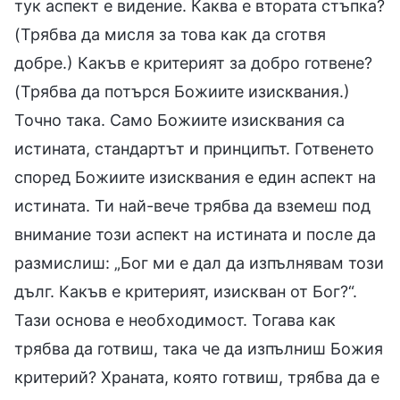
тук аспект е видение. Каква е втората стъпка?
(Трябва да мисля за това как да сготвя
добре.) Какъв е критерият за добро готвене?
(Трябва да потърся Божиите изисквания.)
Точно така. Само Божиите изисквания са
истината, стандартът и принципът. Готвенето
според Божиите изисквания е един аспект на
истината. Ти най-вече трябва да вземеш под
внимание този аспект на истината и после да
размислиш: „Бог ми е дал да изпълнявам този
дълг. Какъв е критерият, изискван от Бог?“.
Тази основа е необходимост. Тогава как
трябва да готвиш, така че да изпълниш Божия
критерий? Храната, която готвиш, трябва да е