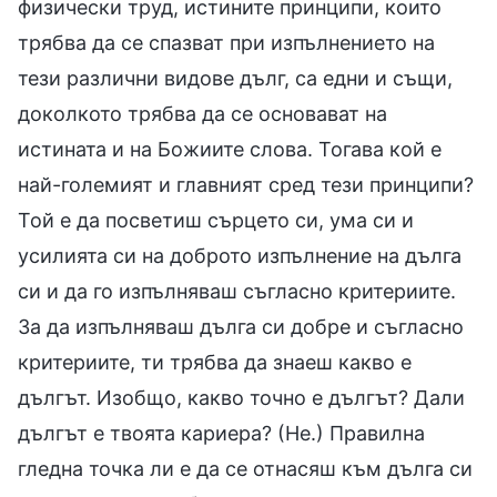
физически труд, истините принципи, които
трябва да се спазват при изпълнението на
тези различни видове дълг, са едни и същи,
доколкото трябва да се основават на
истината и на Божиите слова. Тогава кой е
най-големият и главният сред тези принципи?
Той е да посветиш сърцето си, ума си и
усилията си на доброто изпълнение на дълга
си и да го изпълняваш съгласно критериите.
За да изпълняваш дълга си добре и съгласно
критериите, ти трябва да знаеш какво е
дългът. Изобщо, какво точно е дългът? Дали
дългът е твоята кариера? (Не.) Правилна
гледна точка ли е да се отнасяш към дълга си