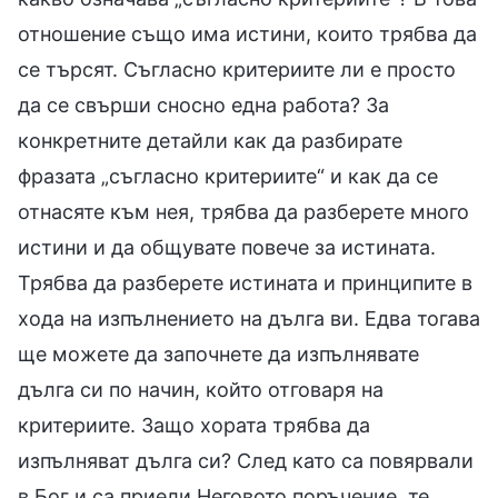
отношение също има истини, които трябва да
се търсят. Съгласно критериите ли е просто
да се свърши сносно една работа? За
конкретните детайли как да разбирате
фразата „съгласно критериите“ и как да се
отнасяте към нея, трябва да разберете много
истини и да общувате повече за истината.
Трябва да разберете истината и принципите в
хода на изпълнението на дълга ви. Едва тогава
ще можете да започнете да изпълнявате
дълга си по начин, който отговаря на
критериите. Защо хората трябва да
изпълняват дълга си? След като са повярвали
в Бог и са приели Неговото поръчение, те