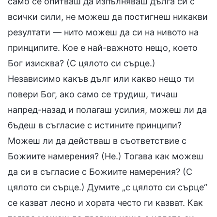
само се опитваш да изпълняваш дълга си с
всички сили, не можеш да постигнеш никакви
резултати — нито можеш да си на нивото на
принципите. Кое е най-важното нещо, което
Бог изисква? (С цялото си сърце.)
Независимо какъв дълг или какво нещо ти
повери Бог, ако само се трудиш, тичаш
напред-назад и полагаш усилия, можеш ли да
бъдеш в съгласие с истините принципи?
Можеш ли да действаш в съответствие с
Божиите намерения? (Не.) Тогава как можеш
да си в съгласие с Божиите намерения? (С
цялото си сърце.) Думите „с цялото си сърце“
се казват лесно и хората често ги казват. Как