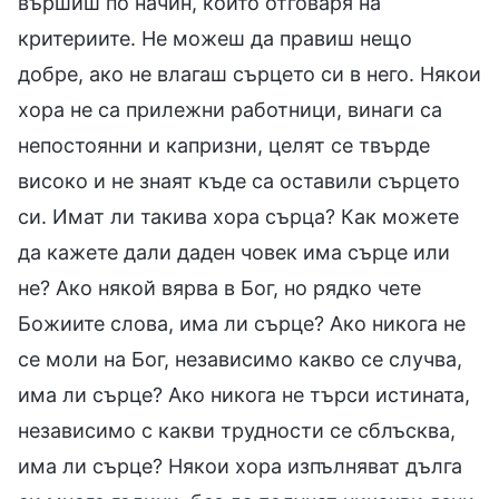
вършиш по начин, който отговаря на
критериите. Не можеш да правиш нещо
добре, ако не влагаш сърцето си в него. Някои
хора не са прилежни работници, винаги са
непостоянни и капризни, целят се твърде
високо и не знаят къде са оставили сърцето
си. Имат ли такива хора сърца? Как можете
да кажете дали даден човек има сърце или
не? Ако някой вярва в Бог, но рядко чете
Божиите слова, има ли сърце? Ако никога не
се моли на Бог, независимо какво се случва,
има ли сърце? Ако никога не търси истината,
независимо с какви трудности се сблъсква,
има ли сърце? Някои хора изпълняват дълга