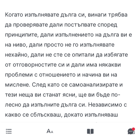
Когато изпълнявате дълга си, винаги трябва
да проверявате дали постъпвате според
принципите, дали изпълнението на дълга ви е
на ниво, дали просто не го изпълнявате
нехайно, дали не сте се опитали да избягате
от отговорностите си и дали има някакви
проблеми с отношението и начина ви на
мислене. След като се самоанализирате и
тези неща ви станат ясни, ще ви бъде по-
лесно да изпълните дълга си. Независимо с
какво се сблъскваш, докато изпълняваш
дълга си — с негативизъм и слабост или с
лошо настроение, след като са те кастрили —