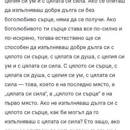
целия си ум и с цялата си сила. Ако се опиташ
да изпълняваш добре дълга си без
боголюбиво сърце, няма да се получи. Ако
боголюбивото ти сърце става все по-силно и
по-искрено, тогава естествено ще си
способен да изпълняваш добре дълга си с
цялото си сърце, с цялата си душа, с целия си
ум и с цялата си сила. С цялото си сърце, с
цялата си душа, с целия си ум, с цялата си
сила — това, което е на последно място, е
„цялата си сила“, а „цялото си сърце“ е на
първо място. Ако не изпълняваш дълга си с
цялото си сърце, как би могъл да го
изпълняваш с цялата си сила? Ето защо, ако