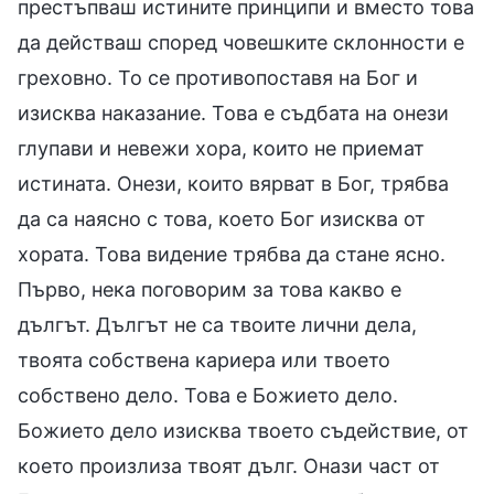
престъпваш истините принципи и вместо това
да действаш според човешките склонности е
греховно. То се противопоставя на Бог и
изисква наказание. Това е съдбата на онези
глупави и невежи хора, които не приемат
истината. Онези, които вярват в Бог, трябва
да са наясно с това, което Бог изисква от
хората. Това видение трябва да стане ясно.
Първо, нека поговорим за това какво е
дългът. Дългът не са твоите лични дела,
твоята собствена кариера или твоето
собствено дело. Това е Божието дело.
Божието дело изисква твоето съдействие, от
което произлиза твоят дълг. Онази част от