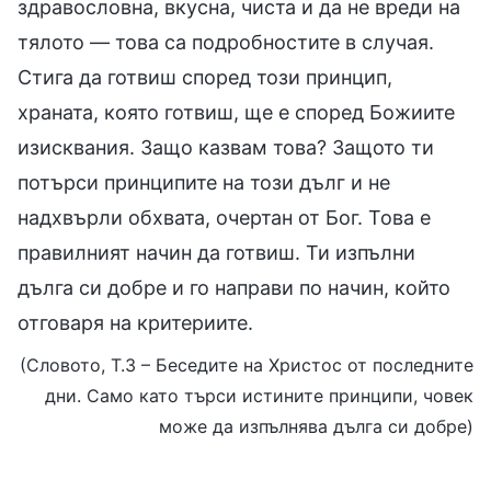
здравословна, вкусна, чиста и да не вреди на
тялото — това са подробностите в случая.
Стига да готвиш според този принцип,
храната, която готвиш, ще е според Божиите
изисквания. Защо казвам това? Защото ти
потърси принципите на този дълг и не
надхвърли обхвата, очертан от Бог. Това е
правилният начин да готвиш. Ти изпълни
дълга си добре и го направи по начин, който
отговаря на критериите.
(Словото, Т.3 – Беседите на Христос от последните
дни. Само като търси истините принципи, човек
може да изпълнява дълга си добре)