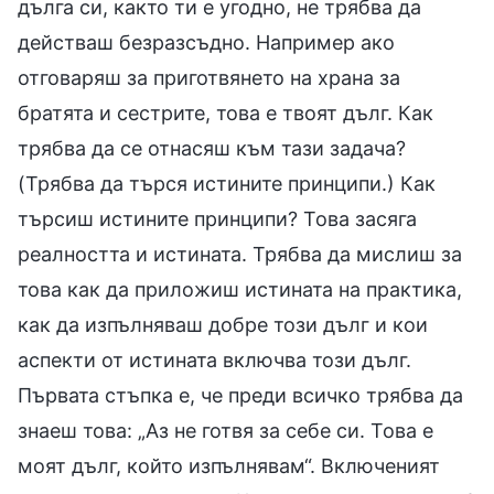
дълга си, както ти е угодно, не трябва да
действаш безразсъдно. Например ако
отговаряш за приготвянето на храна за
братята и сестрите, това е твоят дълг. Как
трябва да се отнасяш към тази задача?
(Трябва да търся истините принципи.) Как
търсиш истините принципи? Това засяга
реалността и истината. Трябва да мислиш за
това как да приложиш истината на практика,
как да изпълняваш добре този дълг и кои
аспекти от истината включва този дълг.
Първата стъпка е, че преди всичко трябва да
знаеш това: „Аз не готвя за себе си. Това е
моят дълг, който изпълнявам“. Включеният