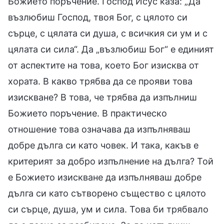
Божието поръчение. Господ Исус каза: „Да
възлюбиш Господ, твоя Бог, с цялото си
сърце, с цялата си душа, с всичкия си ум и с
цялата си сила“. Да „възлюбиш Бог“ е единият
от аспектите на това, което Бог изисква от
хората. В какво трябва да се прояви това
изискване? В това, че трябва да изпълниш
Божието поръчение. В практическо
отношение това означава да изпълняваш
добре дълга си като човек. И така, какъв е
критерият за добро изпълнение на дълга? Той
е Божието изискване да изпълняваш добре
дълга си като сътворено същество с цялото
си сърце, душа, ум и сила. Това би трябвало