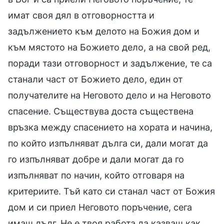
имат своя дял в отговорността и
задължението към делото на Божия дом и
към мястото на Божието дело, а на свой ред,
поради тази отговорност и задължение, те са
станали част от Божието дело, един от
получателите на Неговото дело и на Неговото
спасение. Съществува доста съществена
връзка между спасението на хората и начина,
по който изпълняват дълга си, дали могат да
го изпълняват добре и дали могат да го
изпълняват по начин, който отговаря на
критериите. Тъй като си станал част от Божия
дом и си приел Неговото поръчение, сега
имаш дълг. Не е твоя работа да казваш как