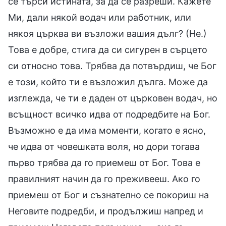
се търси истината, за да се разреши. Кажете
Ми, дали някой водач или работник, или
някоя църква ви възложи вашия дълг? (Не.)
Това е добре, стига да си сигурен в сърцето
си относно това. Трябва да потвърдиш, че Бог
е този, който ти е възложил дълга. Може да
изглежда, че ти е даден от църковен водач, но
всъщност всичко идва от подредбите на Бог.
Възможно е да има моменти, когато е ясно,
че идва от човешката воля, но дори тогава
първо трябва да го приемеш от Бог. Това е
правилният начин да го преживееш. Ако го
приемеш от Бог и съзнателно се покориш на
Неговите подредби, и продължиш напред и