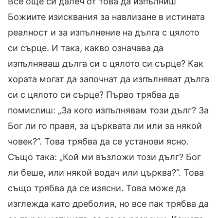
Все още си далеч от това да изпълниш
Божиите изисквания за навлизане в истината
реалност и за изпълнение на дълга с цялото
си сърце. И така, какво означава да
изпълняваш дълга си с цялото си сърце? Как
хората могат да започнат да изпълняват дълга
си с цялото си сърце? Първо трябва да
помислиш: „За кого изпълнявам този дълг? За
Бог ли го правя, за църквата ли или за някой
човек?“. Това трябва да се установи ясно.
Също така: „Кой ми възложи този дълг? Бог
ли беше, или някой водач или църква?“. Това
също трябва да се изясни. Това може да
изглежда като дреболия, но все пак трябва да