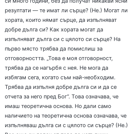
си много години, без да получат никакви ясни
резултати — те имат ли сърце? (Не.) Могат ли
хората, които нямат сърце, да изпълняват
добре дълга си? Как хората могат да
изпълняват дълга си с цялото си сърце? На
първо място трябва да помислиш за
отговорността. „Това е моя отговорност,
трябва да се нагърбя с нея. Не мога да
избягам сега, когато съм най-необходим.
Трябва да изпълня добре дълга си и да се
отчета за него пред Бог“. Това означава, че
имаш теоретична основа. Но дали само
наличието на теоретична основа означава, че
изпълняваш дълга си с цялото си сърце? (Не.)