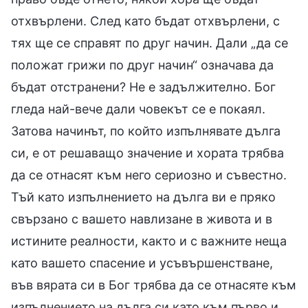
отхвърлени. След като бъдат отхвърлени, с
тях ще се справят по друг начин. Дали „да се
положат грижи по друг начин“ означава да
бъдат отстранени? Не е задължително. Бог
гледа най-вече дали човекът се е покаял.
Затова начинът, по който изпълнявате дълга
си, е от решаващо значение и хората трябва
да се отнасят към него сериозно и съвестно.
Тъй като изпълнението на дълга ви е пряко
свързано с вашето навлизане в живота и в
истините реалности, както и с важните неща
като вашето спасение и усъвършенстване,
във вярата си в Бог трябва да се отнасяте към
изпълнението на дълга си като към първо и