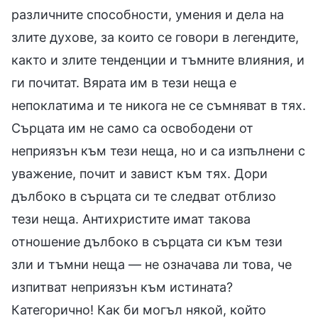
различните способности, умения и дела на
злите духове, за които се говори в легендите,
както и злите тенденции и тъмните влияния, и
ги почитат. Вярата им в тези неща е
непоклатима и те никога не се съмняват в тях.
Сърцата им не само са освободени от
неприязън към тези неща, но и са изпълнени с
уважение, почит и завист към тях. Дори
дълбоко в сърцата си те следват отблизо
тези неща. Антихристите имат такова
отношение дълбоко в сърцата си към тези
зли и тъмни неща — не означава ли това, че
изпитват неприязън към истината?
Категорично! Как би могъл някой, който