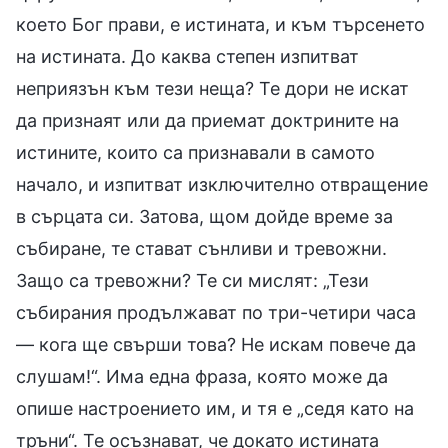
което Бог прави, е истината, и към търсенето
на истината. До каква степен изпитват
неприязън към тези неща? Те дори не искат
да признаят или да приемат доктрините на
истините, които са признавали в самото
начало, и изпитват изключително отвращение
в сърцата си. Затова, щом дойде време за
събиране, те стават сънливи и тревожни.
Защо са тревожни? Те си мислят: „Тези
събирания продължават по три-четири часа
— кога ще свърши това? Не искам повече да
слушам!“. Има една фраза, която може да
опише настроението им, и тя е „седя като на
тръни“. Те осъзнават, че докато истината