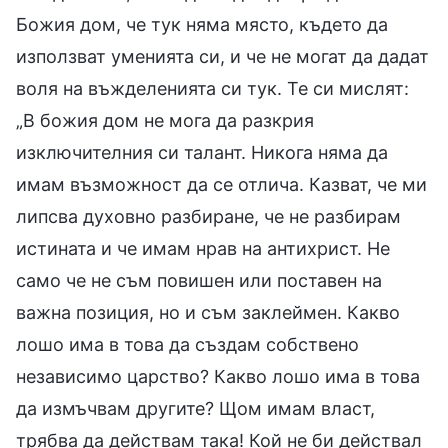
Божия дом, че тук няма място, където да
използват уменията си, и че не могат да дадат
воля на въжделенията си тук. Те си мислят:
„В божия дом не мога да разкрия
изключителния си талант. Никога няма да
имам възможност да се отлича. Казват, че ми
липсва духовно разбиране, че не разбирам
истината и че имам нрав на антихрист. Не
само че не съм повишен или поставен на
важна позиция, но и съм заклеймен. Какво
лошо има в това да създам собствено
независимо царство? Какво лошо има в това
да измъчвам другите? Щом имам власт,
трябва да действам така! Кой не би действал