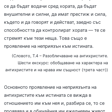
се да бъдат водачи сред хората, да бъдат
внушителни и силни, да имат престиж и сила,
където и да говорят и действат, заедно със
способността да контролират хората — те се
стремят към тези неща. Това също е
проявление на неприязън към истината.
(Словото, Т.4 – Разобличаване на антихристите.
Шести екскурс: обобщаване на характера на
антихристите и на нрава им същност (трета част))
Основното проявление на неприязънта на
антихристите към истината се вижда в
отношението им към нея и, разбира се, то се
проявява и в обичайния им ежедневен живот