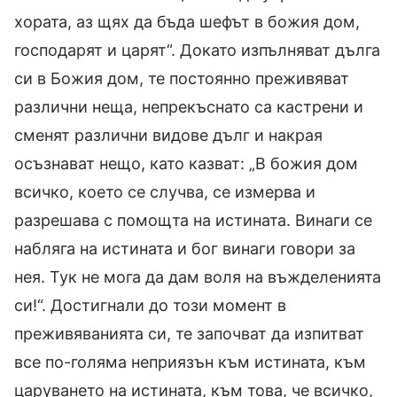
хората, аз щях да бъда шефът в божия дом,
господарят и царят“. Докато изпълняват дълга
си в Божия дом, те постоянно преживяват
различни неща, непрекъснато са кастрени и
сменят различни видове дълг и накрая
осъзнават нещо, като казват: „В божия дом
всичко, което се случва, се измерва и
разрешава с помощта на истината. Винаги се
набляга на истината и бог винаги говори за
нея. Тук не мога да дам воля на въжделенията
си!“. Достигнали до този момент в
преживяванията си, те започват да изпитват
все по-голяма неприязън към истината, към
царуването на истината, към това, че всичко,