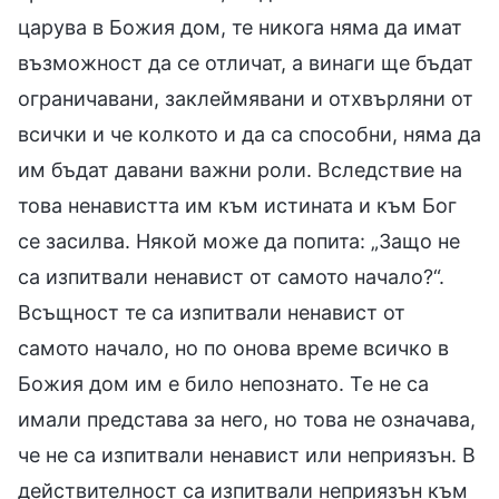
царува в Божия дом, те никога няма да имат
възможност да се отличат, а винаги ще бъдат
ограничавани, заклеймявани и отхвърляни от
всички и че колкото и да са способни, няма да
им бъдат давани важни роли. Вследствие на
това ненавистта им към истината и към Бог
се засилва. Някой може да попита: „Защо не
са изпитвали ненавист от самото начало?“.
Всъщност те са изпитвали ненавист от
самото начало, но по онова време всичко в
Божия дом им е било непознато. Те не са
имали представа за него, но това не означава,
че не са изпитвали ненавист или неприязън. В
действителност са изпитвали неприязън към