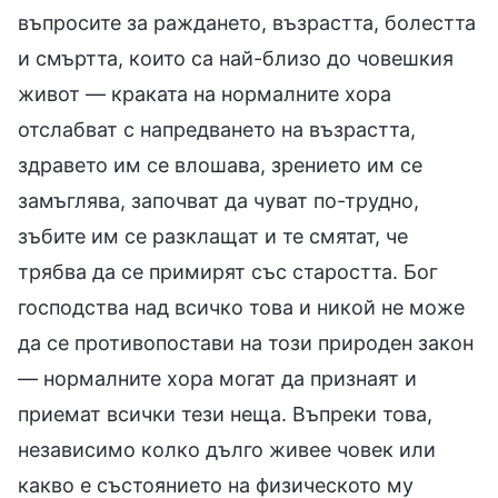
въпросите за раждането, възрастта, болестта
и смъртта, които са най-близо до човешкия
живот — краката на нормалните хора
отслабват с напредването на възрастта,
здравето им се влошава, зрението им се
замъглява, започват да чуват по-трудно,
зъбите им се разклащат и те смятат, че
трябва да се примирят със старостта. Бог
господства над всичко това и никой не може
да се противопостави на този природен закон
— нормалните хора могат да признаят и
приемат всички тези неща. Въпреки това,
независимо колко дълго живее човек или
какво е състоянието на физическото му