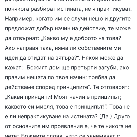
понякога разбират истината, не я практикуват.
Например, когато им се случи нещо и другите
предложат добър начин на действие, те може
да отвърнат: „Какво му е доброто на това?
Ако направя така, няма ли собствените ми
идеи да отидат на вятъра?“. Някои може да
кажат: „Божият дом ще претърпи загуби, ако
правим нещата по твоя начин; трябва да
действаме според принципите“. Те отговарят:
„Какви принципи! Моят начин е принципът;
каквото си мисля, това е принципът!“. Това не
е ли непрактикуване на истината? (Да.) Друго
от основните им проявления е, че те никога не
четат Божиите слова, нито се занимават с