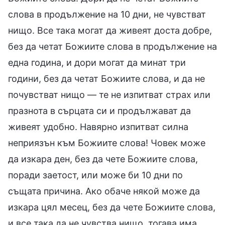
слова в продължение на 10 дни, не чувстват
нищо. Все така могат да живеят доста добре,
без да четат Божиите слова в продължение на
една година, и дори могат да минат три
години, без да четат Божиите слова, и да не
почувстват нищо — те не изпитват страх или
празнота в сърцата си и продължават да
живеят удобно. Навярно изпитват силна
неприязън към Божиите слова! Човек може
да изкара ден, без да чете Божиите слова,
поради заетост, или може би 10 дни по
същата причина. Ако обаче някой може да
изкара цял месец, без да чете Божиите слова,
и все така да не чувства нищо, тогава има