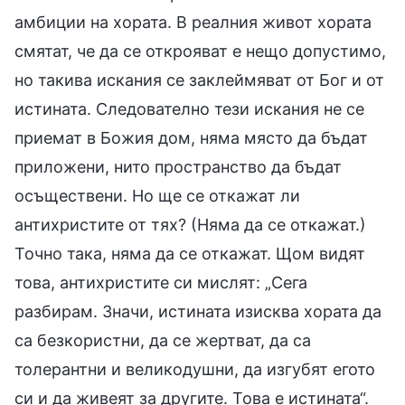
амбиции на хората. В реалния живот хората
смятат, че да се открояват е нещо допустимо,
но такива искания се заклеймяват от Бог и от
истината. Следователно тези искания не се
приемат в Божия дом, няма място да бъдат
приложени, нито пространство да бъдат
осъществени. Но ще се откажат ли
антихристите от тях? (Няма да се откажат.)
Точно така, няма да се откажат. Щом видят
това, антихристите си мислят: „Сега
разбирам. Значи, истината изисква хората да
са безкористни, да се жертват, да са
толерантни и великодушни, да изгубят егото
си и да живеят за другите. Това е истината“.