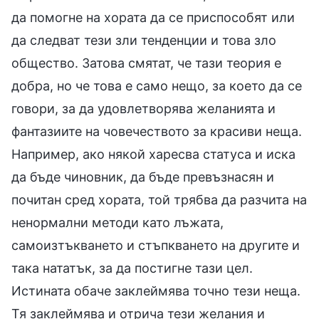
да помогне на хората да се приспособят или
да следват тези зли тенденции и това зло
общество. Затова смятат, че тази теория е
добра, но че това е само нещо, за което да се
говори, за да удовлетворява желанията и
фантазиите на човечеството за красиви неща.
Например, ако някой харесва статуса и иска
да бъде чиновник, да бъде превъзнасян и
почитан сред хората, той трябва да разчита на
ненормални методи като лъжата,
самоизтъкването и стъпкването на другите и
така нататък, за да постигне тази цел.
Истината обаче заклеймява точно тези неща.
Тя заклеймява и отрича тези желания и