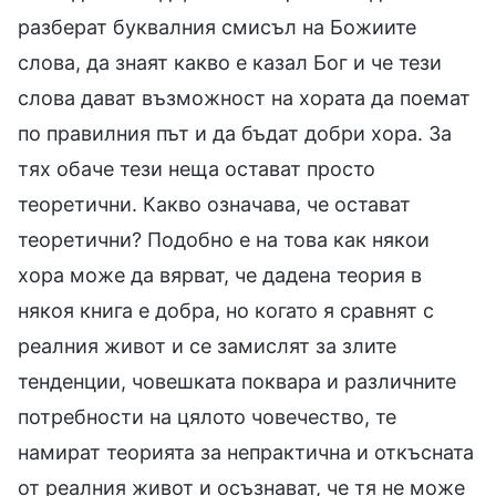
разберат буквалния смисъл на Божиите
слова, да знаят какво е казал Бог и че тези
слова дават възможност на хората да поемат
по правилния път и да бъдат добри хора. За
тях обаче тези неща остават просто
теоретични. Какво означава, че остават
теоретични? Подобно е на това как някои
хора може да вярват, че дадена теория в
някоя книга е добра, но когато я сравнят с
реалния живот и се замислят за злите
тенденции, човешката поквара и различните
потребности на цялото човечество, те
намират теорията за непрактична и откъсната
от реалния живот и осъзнават, че тя не може