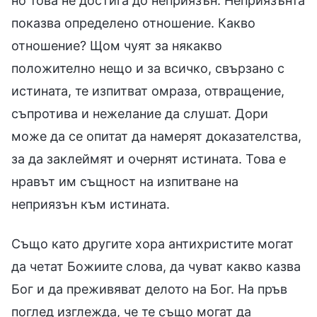
но това не достига до неприязън. Неприязънта
показва определено отношение. Какво
отношение? Щом чуят за някакво
положително нещо и за всичко, свързано с
истината, те изпитват омраза, отвращение,
съпротива и нежелание да слушат. Дори
може да се опитат да намерят доказателства,
за да заклеймят и очернят истината. Това е
нравът им същност на изпитване на
неприязън към истината.
Също като другите хора антихристите могат
да четат Божиите слова, да чуват какво казва
Бог и да преживяват делото на Бог. На пръв
поглед изглежда, че те също могат да