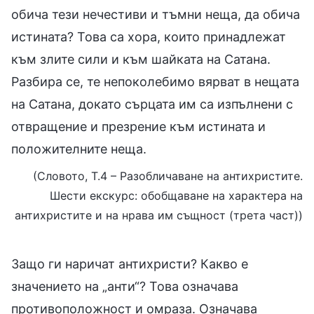
обича тези нечестиви и тъмни неща, да обича
истината? Това са хора, които принадлежат
към злите сили и към шайката на Сатана.
Разбира се, те непоколебимо вярват в нещата
на Сатана, докато сърцата им са изпълнени с
отвращение и презрение към истината и
положителните неща.
(Словото, Т.4 – Разобличаване на антихристите.
Шести екскурс: обобщаване на характера на
антихристите и на нрава им същност (трета част))
Защо ги наричат антихристи? Какво е
значението на „анти“? Това означава
противоположност и омраза. Означава