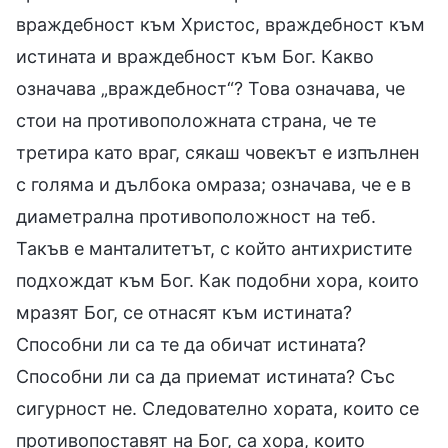
враждебност към Христос, враждебност към
истината и враждебност към Бог. Какво
означава „враждебност“? Това означава, че
стои на противоположната страна, че те
третира като враг, сякаш човекът е изпълнен
с голяма и дълбока омраза; означава, че е в
диаметрална противоположност на теб.
Такъв е манталитетът, с който антихристите
подхождат към Бог. Как подобни хора, които
мразят Бог, се отнасят към истината?
Способни ли са те да обичат истината?
Способни ли са да приемат истината? Със
сигурност не. Следователно хората, които се
противопоставят на Бог, са хора, които