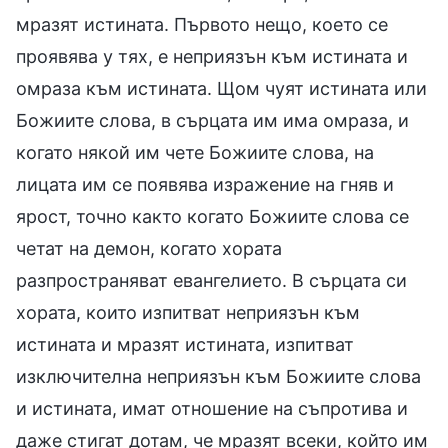
мразят истината. Първото нещо, което се
проявява у тях, е неприязън към истината и
омраза към истината. Щом чуят истината или
Божиите слова, в сърцата им има омраза, и
когато някой им чете Божиите слова, на
лицата им се появява изражение на гняв и
ярост, точно както когато Божиите слова се
четат на демон, когато хората
разпространяват евангелието. В сърцата си
хората, които изпитват неприязън към
истината и мразят истината, изпитват
изключителна неприязън към Божиите слова
и истината, имат отношение на съпротива и
даже стигат дотам, че мразят всеки, който им