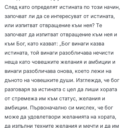
След като определят истината по този начин,
започват ли да се интересуват от истината,
или изпитват отвращение към нея? Те
започват да изпитват отвращение към нея и
към Бог, като казват: „Бог винаги казва
истината, той винаги разобличава нечисти
неща като човешките желания и амбиции и
винаги разобличава онова, което лежи на
дъното на човешките души. Изглежда, че бог
разговаря за истината с цел да лиши хората
от стремежа им към статус, желания и
амбиции. Първоначално си мислех, че бог
може да удовлетвори желанията на хората,
да изпълни техните желания и мечти и да им