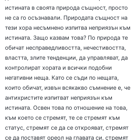
истината в своята природа същност, просто
не са го осъзнавали. Природата същност на
тези хора несъмнено изпитва неприязън към
истината. Защо казвам това? По природа те
обичат несправедливостта, нечестивостта,
властта, злите тенденции, да управляват, да
контролират хората и всички подобни
негативни неща. Като се съди по нещата,
които обичат, извън всякакво съмнение е, че
антихристите изпитват неприязън към
истината. Освен това по отношение на това,
към което се стремят, те се стремят към
статус, стремят се да се открояват, стремят
се да поставят ореол на главата си, стремят