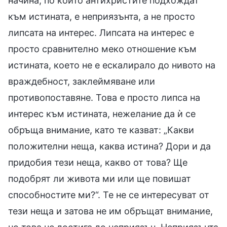
начина, по който антихристите подхождат
към истината, е неприязънта, а не просто
липсата на интерес. Липсата на интерес е
просто сравнително меко отношение към
истината, което не е ескалирало до нивото на
враждебност, заклеймяване или
противопоставяне. Това е просто липса на
интерес към истината, нежелание да ѝ се
обръща внимание, като те казват: „Какви
положителни неща, каква истина? Дори и да
придобия тези неща, какво от това? Ще
подобрят ли живота ми или ще повишат
способностите ми?“. Те не се интересуват от
тези неща и затова не им обръщат внимание,