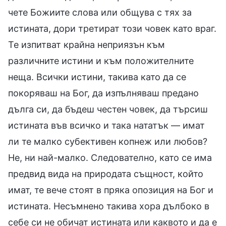
чете Божиите слова или общува с тях за
истината, дори третират този човек като враг.
Те изпитват крайна неприязън към
различните истини и към положителните
неща. Всички истини, такива като да се
покоряваш на Бог, да изпълняваш предано
дълга си, да бъдеш честен човек, да търсиш
истината във всичко и така нататък — имат
ли те малко субективен копнеж или любов?
Не, ни най-малко. Следователно, като се има
предвид вида на природата същност, който
имат, те вече стоят в пряка опозиция на Бог и
истината. Несъмнено такива хора дълбоко в
себе си не обичат истината или каквото и да е