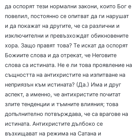
да оспорят тези нормални закони, които Бог е
повелил, постоянно се опитват да ги нарушат
и да покажат на другите, че са различни и
изключителни и превъзхождат обикновените
хора. Защо правят това? Те искат да оспорят
Божиите слова и да отрекат, че Неговите
слова са истината. Не е ли това проявление на
същността на антихристите на изпитване на
неприязън към истината? (Да.) Има и друг
аспект, а именно, че антихристите почитат
злите тенденции и тъмните влияния; това
допълнително потвърждава, че са врагове на
истината. Антихристите дълбоко се
възхищават на режима на Сатана и