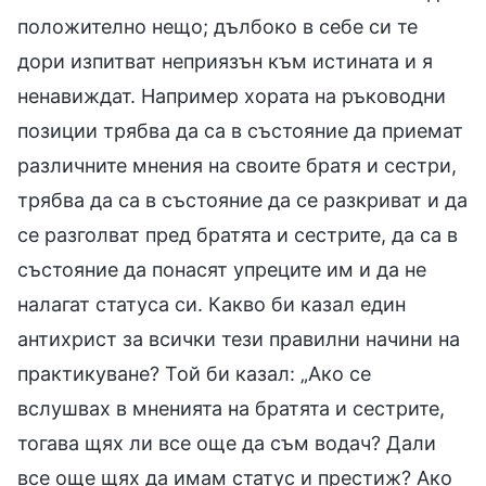
положително нещо; дълбоко в себе си те
дори изпитват неприязън към истината и я
ненавиждат. Например хората на ръководни
позиции трябва да са в състояние да приемат
различните мнения на своите братя и сестри,
трябва да са в състояние да се разкриват и да
се разголват пред братята и сестрите, да са в
състояние да понасят упреците им и да не
налагат статуса си. Какво би казал един
антихрист за всички тези правилни начини на
практикуване? Той би казал: „Ако се
вслушвах в мненията на братята и сестрите,
тогава щях ли все още да съм водач? Дали
все още щях да имам статус и престиж? Ако