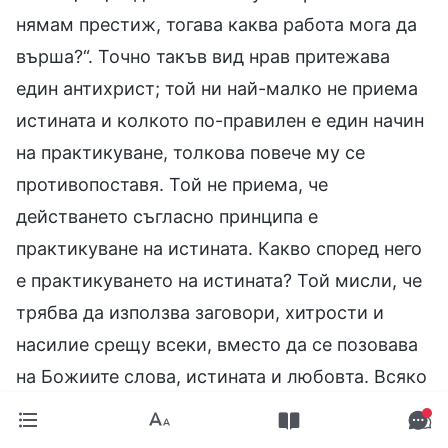
нямам престиж, тогава каква работа мога да
върша?“. Точно такъв вид нрав притежава
един антихрист; той ни най-малко не приема
истината и колкото по-правилен е един начин
на практикуване, толкова повече му се
противопоставя. Той не приема, че
действането съгласно принципа е
практикуване на истината. Какво според него
е практикуването на истината? Той мисли, че
трябва да използва заговори, хитрости и
насилие срещу всеки, вместо да се позовава
на Божиите слова, истината и любовта. Всяко
негово средство и път са нечестиви. Всичко
това е напълно представително за природата