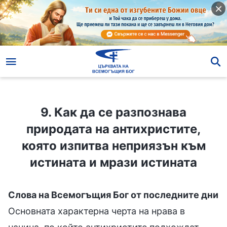
9. Как да се разпознава природата на антихристите, която изпитва неприязън към истината и мрази истината
9. Как да се разпознава
природата на антихристите,
която изпитва неприязън към
истината и мрази истината
Слова на Всемогъщия Бог от последните дни
Основната характерна черта на нрава в