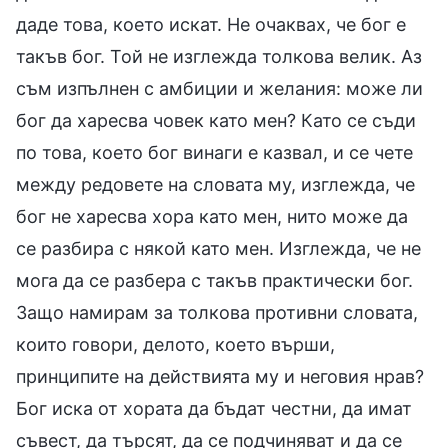
даде това, което искат. Не очаквах, че бог е
такъв бог. Той не изглежда толкова велик. Аз
съм изпълнен с амбиции и желания: може ли
бог да харесва човек като мен? Като се съди
по това, което бог винаги е казвал, и се чете
между редовете на словата му, изглежда, че
бог не харесва хора като мен, нито може да
се разбира с някой като мен. Изглежда, че не
мога да се разбера с такъв практически бог.
Защо намирам за толкова противни словата,
които говори, делото, което върши,
принципите на действията му и неговия нрав?
Бог иска от хората да бъдат честни, да имат
съвест, да търсят, да се подчиняват и да се