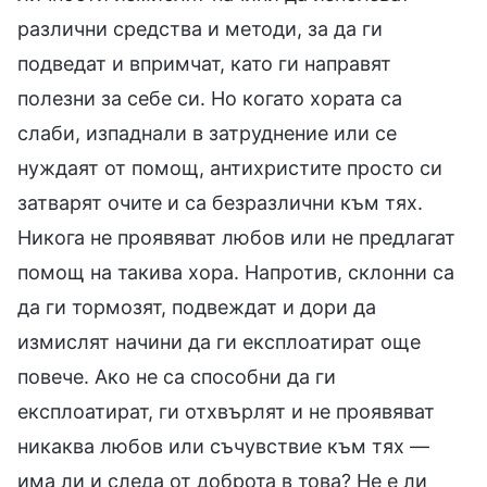
различни средства и методи, за да ги
подведат и впримчат, като ги направят
полезни за себе си. Но когато хората са
слаби, изпаднали в затруднение или се
нуждаят от помощ, антихристите просто си
затварят очите и са безразлични към тях.
Никога не проявяват любов или не предлагат
помощ на такива хора. Напротив, склонни са
да ги тормозят, подвеждат и дори да
измислят начини да ги експлоатират още
повече. Ако не са способни да ги
експлоатират, ги отхвърлят и не проявяват
никаква любов или съчувствие към тях —
има ли и следа от доброта в това? Не е ли