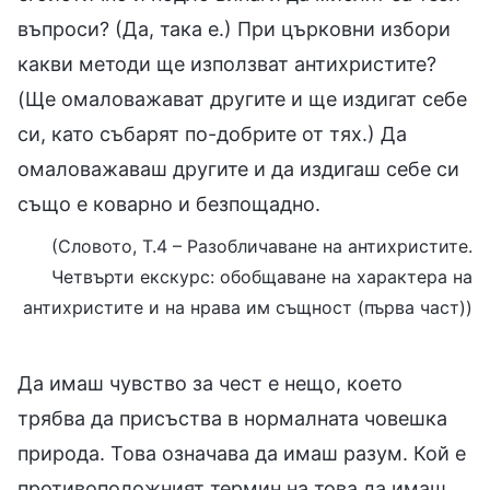
въпроси? (Да, така е.) При църковни избори
какви методи ще използват антихристите?
(Ще омаловажават другите и ще издигат себе
си, като събарят по-добрите от тях.) Да
омаловажаваш другите и да издигаш себе си
също е коварно и безпощадно.
(Словото, Т.4 – Разобличаване на антихристите.
Четвърти екскурс: обобщаване на характера на
антихристите и на нрава им същност (първа част))
Да имаш чувство за чест е нещо, което
трябва да присъства в нормалната човешка
природа. Това означава да имаш разум. Кой е
противоположният термин на това да имаш