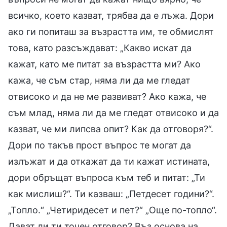
всичко, което казват, трябва да е лъжа. Дори
ако ги попиташ за възрастта им, те обмислят
това, като разсъждават: „Какво искат да
кажат, като ме питат за възрастта ми? Ако
кажа, че съм стар, няма ли да ме гледат
отвисоко и да не ме развиват? Ако кажа, че
съм млад, няма ли да ме гледат отвисоко и да
казват, че ми липсва опит? Как да отговоря?“.
Дори по такъв прост въпрос те могат да
излъжат и да откажат да ти кажат истината,
дори обръщат въпроса към теб и питат: „Ти
как мислиш?“. Ти казваш: „Петдесет години?“.
„Топло.“ „Четиридесет и пет?“ „Още по-топло“.
Дават ли ти точен отговор? Въз основа на