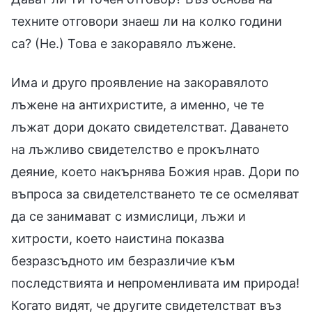
техните отговори знаеш ли на колко години
са? (Не.) Това е закоравяло лъжене.
Има и друго проявление на закоравялото
лъжене на антихристите, а именно, че те
лъжат дори докато свидетелстват. Даването
на лъжливо свидетелство е прокълнато
деяние, което накърнява Божия нрав. Дори по
въпроса за свидетелстването те се осмеляват
да се занимават с измислици, лъжи и
хитрости, което наистина показва
безразсъдното им безразличие към
последствията и непроменливата им природа!
Когато видят, че другите свидетелстват въз