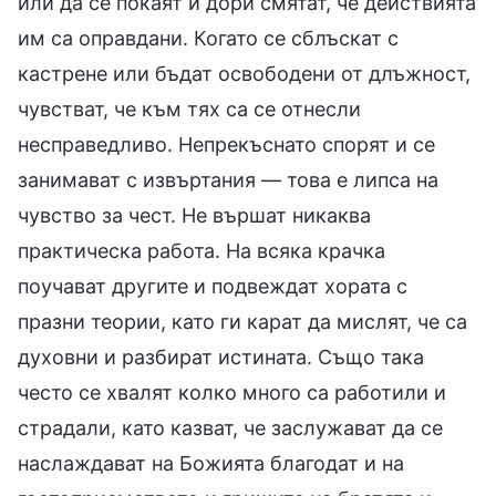
или да се покаят и дори смятат, че действията
им са оправдани. Когато се сблъскат с
кастрене или бъдат освободени от длъжност,
чувстват, че към тях са се отнесли
несправедливо. Непрекъснато спорят и се
занимават с извъртания — това е липса на
чувство за чест. Не вършат никаква
практическа работа. На всяка крачка
поучават другите и подвеждат хората с
празни теории, като ги карат да мислят, че са
духовни и разбират истината. Също така
често се хвалят колко много са работили и
страдали, като казват, че заслужават да се
наслаждават на Божията благодат и на