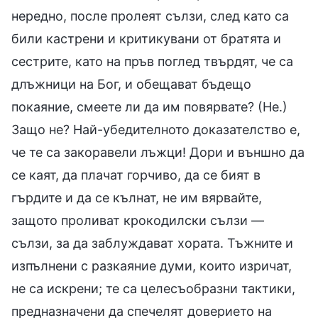
нередно, после пролеят сълзи, след като са
били кастрени и критикувани от братята и
сестрите, като на пръв поглед твърдят, че са
длъжници на Бог, и обещават бъдещо
покаяние, смеете ли да им повярвате? (Не.)
Защо не? Най-убедителното доказателство е,
че те са закоравели лъжци! Дори и външно да
се каят, да плачат горчиво, да се бият в
гърдите и да се кълнат, не им вярвайте,
защото проливат крокодилски сълзи —
сълзи, за да заблуждават хората. Тъжните и
изпълнени с разкаяние думи, които изричат,
не са искрени; те са целесъобразни тактики,
предназначени да спечелят доверието на