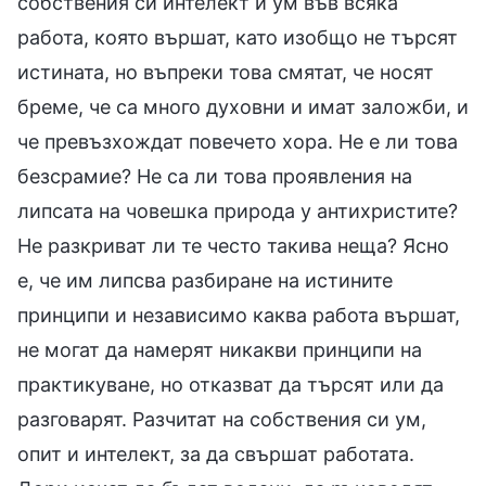
собствения си интелект и ум във всяка
работа, която вършат, като изобщо не търсят
истината, но въпреки това смятат, че носят
бреме, че са много духовни и имат заложби, и
че превъзхождат повечето хора. Не е ли това
безсрамие? Не са ли това проявления на
липсата на човешка природа у антихристите?
Не разкриват ли те често такива неща? Ясно
е, че им липсва разбиране на истините
принципи и независимо каква работа вършат,
не могат да намерят никакви принципи на
практикуване, но отказват да търсят или да
разговарят. Разчитат на собствения си ум,
опит и интелект, за да свършат работата.