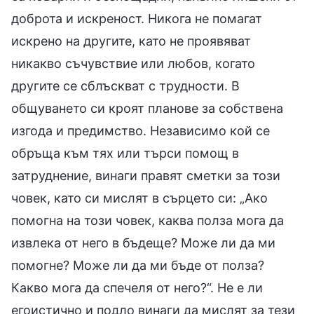
доброта и искреност. Никога не помагат
искрено на другите, като не проявяват
никакво съчувствие или любов, когато
другите се сблъскват с трудности. В
общуването си кроят планове за собствена
изгода и предимство. Независимо кой се
обръща към тях или търси помощ в
затруднение, винаги правят сметки за този
човек, като си мислят в сърцето си: „Ако
помогна на този човек, каква полза мога да
извлека от него в бъдеще? Може ли да ми
помогне? Може ли да ми бъде от полза?
Какво мога да спечеля от него?“. Не е ли
егоистично и подло винаги да мислят за тези