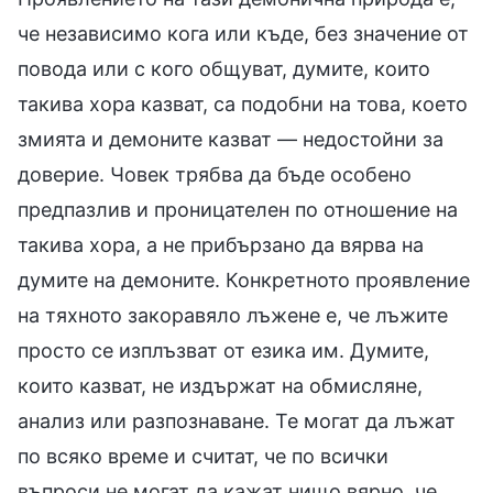
че независимо кога или къде, без значение от
повода или с кого общуват, думите, които
такива хора казват, са подобни на това, което
змията и демоните казват — недостойни за
доверие. Човек трябва да бъде особено
предпазлив и проницателен по отношение на
такива хора, а не прибързано да вярва на
думите на демоните. Конкретното проявление
на тяхното закоравяло лъжене е, че лъжите
просто се изплъзват от езика им. Думите,
които казват, не издържат на обмисляне,
анализ или разпознаване. Те могат да лъжат
по всяко време и считат, че по всички
въпроси не могат да кажат нищо вярно, че