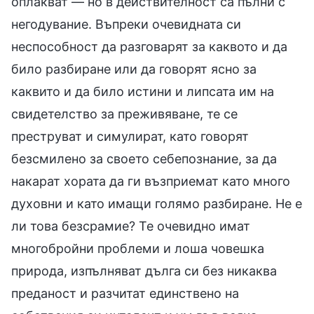
оплакват — но в действителност са пълни с
негодувание. Въпреки очевидната си
неспособност да разговарят за каквото и да
било разбиране или да говорят ясно за
каквито и да било истини и липсата им на
свидетелство за преживяване, те се
преструват и симулират, като говорят
безсмилено за своето себепознание, за да
накарат хората да ги възприемат като много
духовни и като имащи голямо разбиране. Не е
ли това безсрамие? Те очевидно имат
многобройни проблеми и лоша човешка
природа, изпълняват дълга си без никаква
преданост и разчитат единствено на