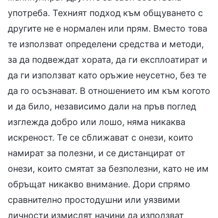
употреба. Техният подход към общуването с
другите не е нормален или прям. Вместо това
те използват определени средства и методи,
за да подвеждат хората, да ги експлоатират и
да ги използват като оръжие неусетно, без те
да го осъзнават. В отношението им към когото
и да било, независимо дали на пръв поглед
изглежда добро или лошо, няма никаква
искреност. Те се сближават с онези, които
намират за полезни, и се дистанцират от
онези, които смятат за безполезни, като не им
обръщат никакво внимание. Дори спрямо
сравнително простодушни или уязвими
личности измислят начини да използват