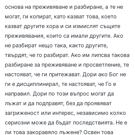
основа на преживяване и разбиране, а те не
могат, ги копират, като казват това, което
казват другите хора и си измислят същите
преживявания, които са имали другите. Ако
не разбират нещо така, както другите,
твърдят, че го разбират. Ако им липсва такова
разбиране за преживяване и просветление, те
настояват, че ги притежават. Дори ако Бог не
ги е дисциплинирал, те настояват, че Го е
направил. Дори по този въпрос могат да
лъжат и да подправят, без да проявяват
загриженост или интерес, независимо колко
сериозни може да бъдат последствията. Не е
ли това закоравяло лъжене? Освен това