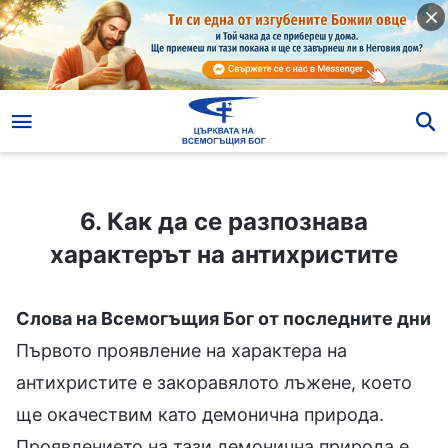
6. Как да се разпознава характерът на антихристите
6. Как да се разпознава
характерът на антихристите
Слова на Всемогъщия Бог от последните дни
Първото проявление на характера на
антихристите е закоравялото лъжене, което
ще окачествим като демонична природа.
Проявлението на тази демонична природа е,