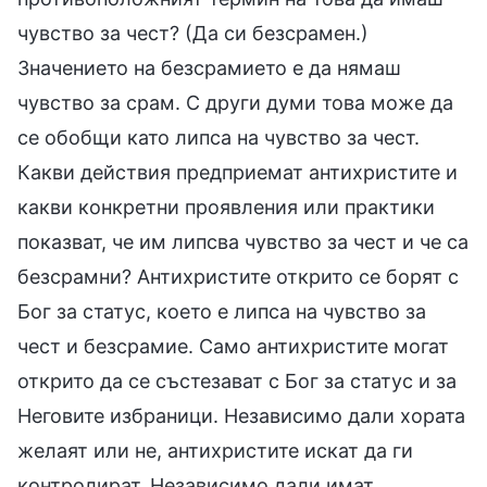
чувство за чест? (Да си безсрамен.)
Значението на безсрамието е да нямаш
чувство за срам. С други думи това може да
се обобщи като липса на чувство за чест.
Какви действия предприемат антихристите и
какви конкретни проявления или практики
показват, че им липсва чувство за чест и че са
безсрамни? Антихристите открито се борят с
Бог за статус, което е липса на чувство за
чест и безсрамие. Само антихристите могат
открито да се състезават с Бог за статус и за
Неговите избраници. Независимо дали хората
желаят или не, антихристите искат да ги
контролират. Независимо дали имат