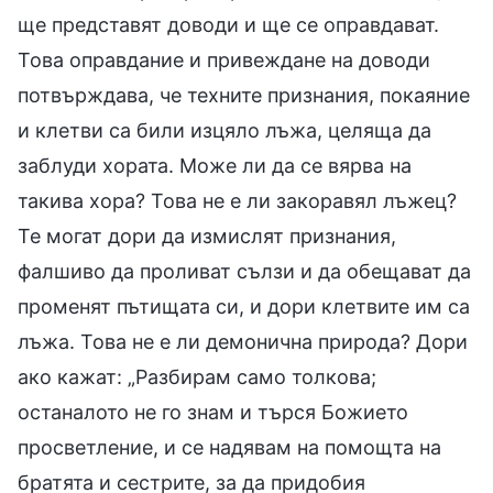
ще представят доводи и ще се оправдават.
Това оправдание и привеждане на доводи
потвърждава, че техните признания, покаяние
и клетви са били изцяло лъжа, целяща да
заблуди хората. Може ли да се вярва на
такива хора? Това не е ли закоравял лъжец?
Те могат дори да измислят признания,
фалшиво да проливат сълзи и да обещават да
променят пътищата си, и дори клетвите им са
лъжа. Това не е ли демонична природа? Дори
ако кажат: „Разбирам само толкова;
останалото не го знам и търся Божието
просветление, и се надявам на помощта на
братята и сестрите, за да придобия