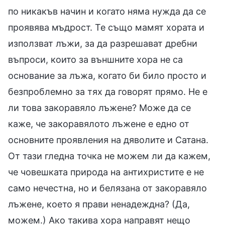
по никакъв начин и когато няма нужда да се
проявява мъдрост. Те също мамят хората и
използват лъжи, за да разрешават дребни
въпроси, които за външните хора не са
основание за лъжа, когато би било просто и
безпроблемно за тях да говорят прямо. Не е
ли това закоравяло лъжене? Може да се
каже, че закоравялото лъжене е едно от
основните проявления на дяволите и Сатана.
От тази гледна точка не можем ли да кажем,
че човешката природа на антихристите е не
само нечестна, но и белязана от закоравяло
лъжене, което я прави ненадеждна? (Да,
можем.) Ако такива хора направят нещо