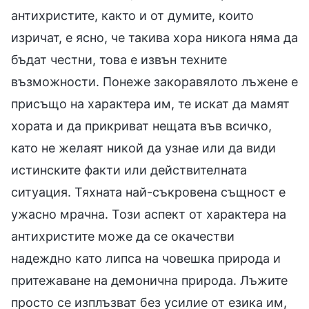
антихристите, както и от думите, които
изричат, е ясно, че такива хора никога няма да
бъдат честни, това е извън техните
възможности. Понеже закоравялото лъжене е
присъщо на характера им, те искат да мамят
хората и да прикриват нещата във всичко,
като не желаят никой да узнае или да види
истинските факти или действителната
ситуация. Тяхната най-съкровена същност е
ужасно мрачна. Този аспект от характера на
антихристите може да се окачестви
надеждно като липса на човешка природа и
притежаване на демонична природа. Лъжите
просто се изплъзват без усилие от езика им,