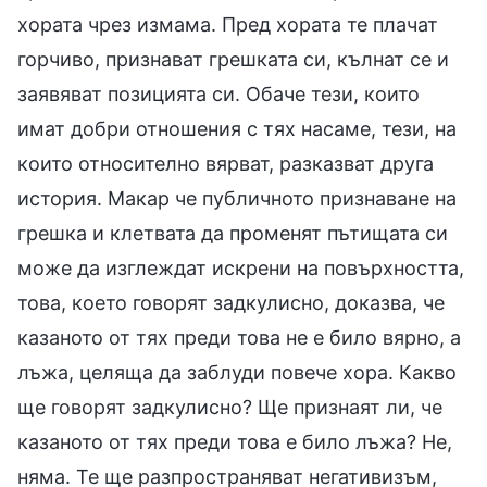
хората чрез измама. Пред хората те плачат
горчиво, признават грешката си, кълнат се и
заявяват позицията си. Обаче тези, които
имат добри отношения с тях насаме, тези, на
които относително вярват, разказват друга
история. Макар че публичното признаване на
грешка и клетвата да променят пътищата си
може да изглеждат искрени на повърхността,
това, което говорят задкулисно, доказва, че
казаното от тях преди това не е било вярно, а
лъжа, целяща да заблуди повече хора. Какво
ще говорят задкулисно? Ще признаят ли, че
казаното от тях преди това е било лъжа? Не,
няма. Те ще разпространяват негативизъм,