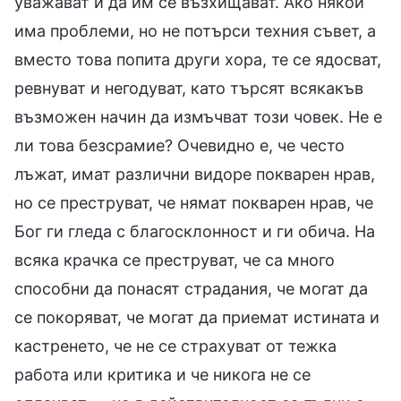
уважават и да им се възхищават. Ако някой
има проблеми, но не потърси техния съвет, а
вместо това попита други хора, те се ядосват,
ревнуват и негодуват, като търсят всякакъв
възможен начин да измъчват този човек. Не е
ли това безсрамие? Очевидно е, че често
лъжат, имат различни видоре покварен нрав,
но се преструват, че нямат покварен нрав, че
Бог ги гледа с благосклонност и ги обича. На
всяка крачка се преструват, че са много
способни да понасят страдания, че могат да
се покоряват, че могат да приемат истината и
кастренето, че не се страхуват от тежка
работа или критика и че никога не се