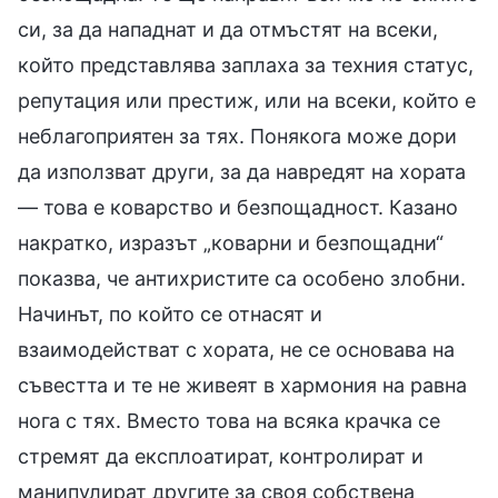
си, за да нападнат и да отмъстят на всеки,
който представлява заплаха за техния статус,
репутация или престиж, или на всеки, който е
неблагоприятен за тях. Понякога може дори
да използват други, за да навредят на хората
— това е коварство и безпощадност. Казано
накратко, изразът „коварни и безпощадни“
показва, че антихристите са особено злобни.
Начинът, по който се отнасят и
взаимодействат с хората, не се основава на
съвестта и те не живеят в хармония на равна
нога с тях. Вместо това на всяка крачка се
стремят да експлоатират, контролират и
манипулират другите за своя собствена