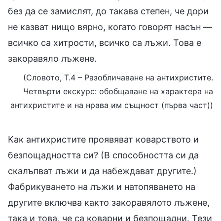
без да се замислят, до такава степен, че дори
не казват нищо вярно, когато говорят насън —
всичко са хитрости, всичко са лъжи. Това е
закоравяло лъжене.
(Словото, Т.4 – Разобличаване на антихристите.
Четвърти екскурс: обобщаване на характера на
антихристите и на нрава им същност (първа част))
Как антихристите проявяват коварството и
безпощадността си? (В способността си да
скалъпват лъжи и да набеждават другите.)
Фабрикуването на лъжи и натопяването на
другите включва както закоравялото лъжене,
така и това, че са коварни и безпощадни. Тези