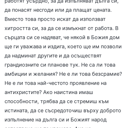
работят усърдно, за да изпълняват дълга си,
да понасят несгоди или да плащат цената.
Вместо това просто искат да използват
хитростта си, за да се измъкнат от работа. В
сърцата си се надяват, че някой в Божия дом
ще ги уважава и издига, което ще им позволи
да надминат другите и да осъществят
грандиозните си планове тук. Не са ли това
амбиции и желания? Не е ли това безсрамие?
Не е ли това най-честото проявление на
антихристите? Ако наистина имаш
способности, трябва да се стремиш към
истината, да се съсредоточиш върху доброто
изпълнение на дълга си и Божият народ