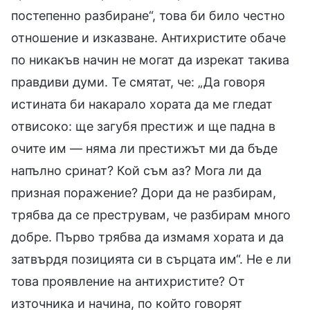
постепенно разбиране“, това би било честно
отношение и изказване. Антихристите обаче
по никакъв начин не могат да изрекат такива
правдиви думи. Те смятат, че: „Да говоря
истината би накарало хората да ме гледат
отвисоко: ще загубя престиж и ще падна в
очите им — няма ли престижът ми да бъде
напълно сринат? Кой съм аз? Мога ли да
призная поражение? Дори да не разбирам,
трябва да се преструвам, че разбирам много
добре. Първо трябва да измамя хората и да
затвърдя позицията си в сърцата им“. Не е ли
това проявление на антихристите? От
източника и начина, по който говорят