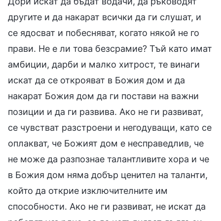
Дори искат да бъдат водачи, да ръководят
другите и да накарат всички да ги слушат, и
се ядосват и побесняват, когато някой не го
прави. Не е ли това безсрамие? Тъй като имат
амбиции, дарби и малко хитрост, те винаги
искат да се открояват в Божия дом и да
накарат Божия дом да ги постави на важни
позиции и да ги развива. Ако не ги развиват,
се чувстват разстроени и негодуващи, като се
оплакват, че Божият дом е несправедлив, че
не може да разпознае талантливите хора и че
в Божия дом няма добър ценител на таланти,
който да открие изключителните им
способности. Ако не ги развиват, не искат да