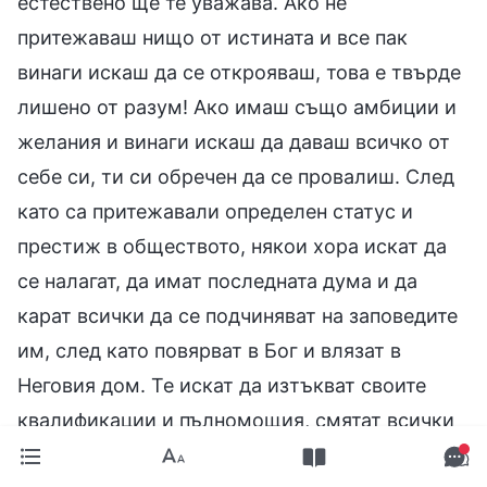
естествено ще те уважава. Ако не
притежаваш нищо от истината и все пак
винаги искаш да се открояваш, това е твърде
лишено от разум! Ако имаш също амбиции и
желания и винаги искаш да даваш всичко от
себе си, ти си обречен да се провалиш. След
като са притежавали определен статус и
престиж в обществото, някои хора искат да
се налагат, да имат последната дума и да
карат всички да се подчиняват на заповедите
им, след като повярват в Бог и влязат в
Неговия дом. Те искат да изтъкват своите
квалификации и пълномощия, смятат всички
за по-низши от тях и мислят, че всички