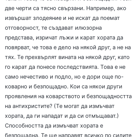
две черти са тясно свързани. Например, ако
извършат злодеяние и не искат да поемат
отговорност, те създават илюзорна
представа, изричат лъжи и карат хората да
повярват, че това е дело на някой друг, а не на
тях. Те прехвърлят вината на някой друг, като
го карат да понесе последствията. Това е не
само нечестиво и подло, но е дори още по-
коварно и безпощадно. Кои са някои други
проявления на коварството и безпощадността
на антихристите? (Те могат да измъчват
хората, да ги нападат и да си отмъщават.)
Способността да измъчват хората е
безпощадна. Те ще направят всичко по силите