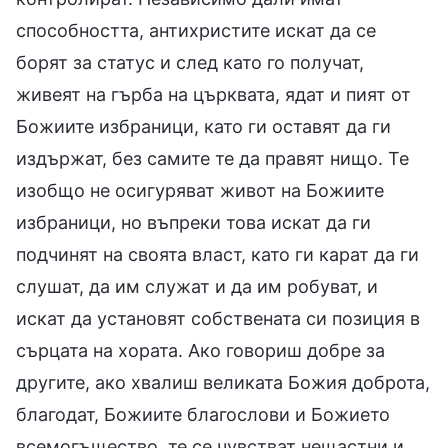
способността, антихристите искат да се
борят за статус и след като го получат,
живеят на гърба на църквата, ядат и пият от
Божиите избраници, като ги оставят да ги
издържат, без самите те да правят нищо. Те
изобщо не осигуряват живот на Божиите
избраници, но въпреки това искат да ги
подчинят на своята власт, като ги карат да ги
слушат, да им служат и да им робуват, и
искат да установят собствената си позиция в
сърцата на хората. Ако говориш добре за
другите, ако хвалиш великата Божия доброта,
благодат, Божиите благослови и Божието
всемогъщество, те се чувстват нещастни и