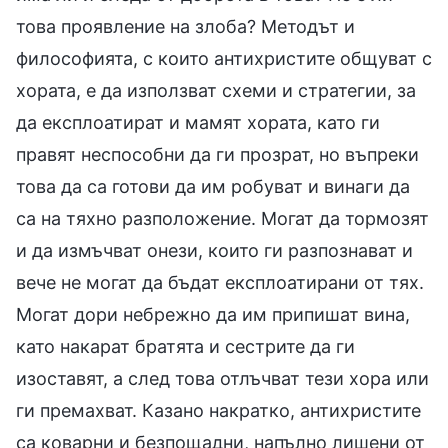
това проявление на злоба? Методът и
философията, с които антихристите общуват с
хората, е да използват схеми и стратегии, за
да експлоатират и мамят хората, като ги
правят неспособни да ги прозрат, но въпреки
това да са готови да им робуват и винаги да
са на тяхно разположение. Могат да тормозят
и да измъчват онези, които ги разпознават и
вече не могат да бъдат експлоатирани от тях.
Могат дори небрежно да им припишат вина,
като накарат братята и сестрите да ги
изоставят, а след това отлъчват тези хора или
ги премахват. Казано накратко, антихристите
са коварни и безпощадни, напълно лишени от