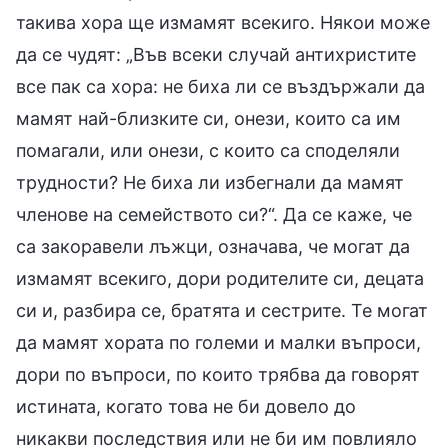
такива хора ще измамят всекиго. Някои може
да се чудят: „Във всеки случай антихристите
все пак са хора: не биха ли се въздържали да
мамят най-близките си, онези, които са им
помагали, или онези, с които са споделяли
трудности? Не биха ли избегнали да мамят
членове на семейството си?“. Да се каже, че
са закоравели лъжци, означава, че могат да
измамят всекиго, дори родителите си, децата
си и, разбира се, братята и сестрите. Те могат
да мамят хората по големи и малки въпроси,
дори по въпроси, по които трябва да говорят
истината, когато това не би довело до
никакви последствия или не би им повлияло