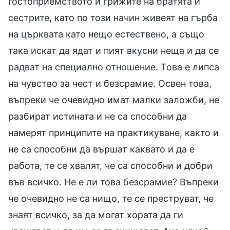
гостоприемството и грижите на братята и
сестрите, като по този начин живеят на гърба
на църквата като нещо естествено, а също
така искат да ядат и пият вкусни неща и да се
радват на специално отношение. Това е липса
на чувство за чест и безсрамие. Освен това,
въпреки че очевидно имат малки заложби, не
разбират истината и не са способни да
намерят принципите на практикуване, както и
не са способни да вършат каквато и да е
работа, те се хвалят, че са способни и добри
във всичко. Не е ли това безсрамие? Въпреки
че очевидно не са нищо, те се преструват, че
знаят всичко, за да могат хората да ги