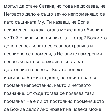
могъл да стане Сатана, но това не доказва, че
Неговото дело е също вечно непроменящо се
като същината Му. Ти казваш, че Бог е
неизменен, но как тогава можеш да обясниш,
че Той е винаги нов и никога — стар? Божието
дело непрекъснато се разпространява и
неспирно се променя, а Неговите намерения
непрекъснато се разкриват и стават
достояние на човека. Когато човекът
изживява Божието дело, неговият нрав се
променя непрестанно, както и неговото
познание. Откъде тогава се появява тази
промяна? Не е ли от постоянно променящото
се Божие дело? Ако нравът на човека може