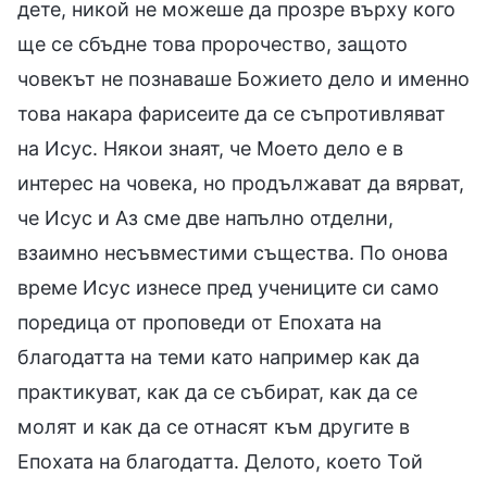
дете, никой не можеше да прозре върху кого
ще се сбъдне това пророчество, защото
човекът не познаваше Божието дело и именно
това накара фарисеите да се съпротивляват
на Исус. Някои знаят, че Моето дело е в
интерес на човека, но продължават да вярват,
че Исус и Аз сме две напълно отделни,
взаимно несъвместими същества. По онова
време Исус изнесе пред учениците си само
поредица от проповеди от Епохата на
благодатта на теми като например как да
практикуват, как да се събират, как да се
молят и как да се отнасят към другите в
Епохата на благодатта. Делото, което Той