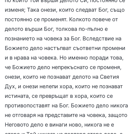
по който Той върши делото Си, постоянно се
изменя; Така онези, които следват Бог, също
постоянно се променят. Колкото повече от
делото върши Бог, толкова по-пълно е
познанието на човека за Бог. Вследствие на
Божието дело настъпват съответни промени
и в нрава на човека. Но именно поради това,
че Божието дело непрекъснато се променя,
онези, които не познават делото на Светия
Дух, и онези нелепи хора, които не познават
истината, се превръщат в хора, които се
противопоставят на Бог. Божието дело никога
не отговаря на представите на човека, защото
Неговото дело е винаги ново, никога не е