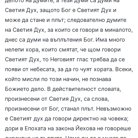
делото на думите, а тези думи са думи на
Светия Дух, защото Бог е Светият Дух и
може да стане и плът; следователно думите
на Светия Дух, за които се говори в миналото,
днес са думи на въплътения Бог. Има много
нелепи хора, които смятат, че щом говори
Светият Дух, то Неговият глас трябва да се
появи от небесата, за да го чуят хората. Всеки,
който мисли по този начин, не познава
Божието дело. В действителност словата,
произнесени от Светия Дух, са слова,
произнесени от Бог, станал плът. Невъзможно
е Светият дух да говори директно на човека;
дори в Епохата на закона Йехова не говореше