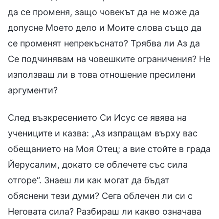
да се променя, защо човекът да не може да
допусне Моето дело и Моите слова също да
се променят непрекъснато? Трябва ли Аз да
Се подчинявам на човешките ограничения? Не
използваш ли в това отношение пресилени
аргументи?
След възкресението Си Исус се явява на
учениците и казва: „Аз изпращам върху вас
обещанието на Моя Отец; а вие стойте в града
Йерусалим, докато се облечете със сила
отгоре“. Знаеш ли как могат да бъдат
обяснени тези думи? Сега облечен ли си с
Неговата сила? Разбираш ли какво означава