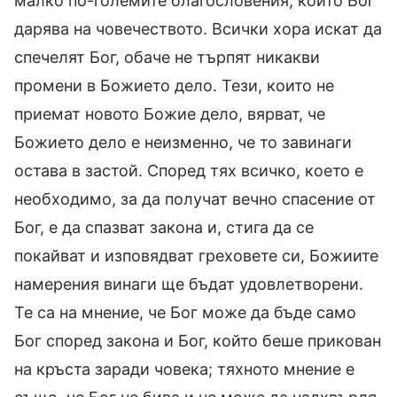
малко по-големите благословения, които Бог
дарява на човечеството. Всички хора искат да
спечелят Бог, обаче не търпят никакви
промени в Божието дело. Тези, които не
приемат новото Божие дело, вярват, че
Божието дело е неизменно, че то завинаги
остава в застой. Според тях всичко, което е
необходимо, за да получат вечно спасение от
Бог, е да спазват закона и, стига да се
покайват и изповядват греховете си, Божиите
намерения винаги ще бъдат удовлетворени.
Те са на мнение, че Бог може да бъде само
Бог според закона и Бог, който беше прикован
на кръста заради човека; тяхното мнение е