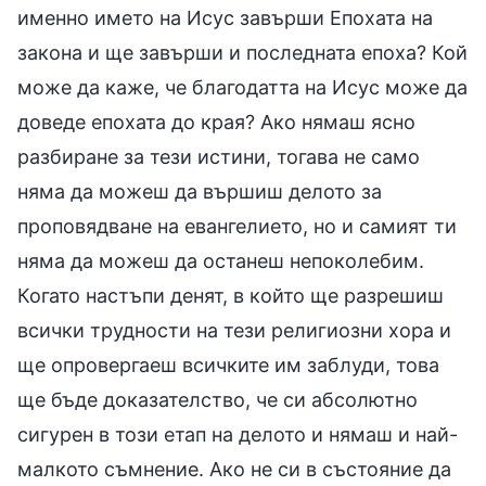
именно името на Исус завърши Епохата на
закона и ще завърши и последната епоха? Кой
може да каже, че благодатта на Исус може да
доведе епохата до края? Ако нямаш ясно
разбиране за тези истини, тогава не само
няма да можеш да вършиш делото за
проповядване на евангелието, но и самият ти
няма да можеш да останеш непоколебим.
Когато настъпи денят, в който ще разрешиш
всички трудности на тези религиозни хора и
ще опровергаеш всичките им заблуди, това
ще бъде доказателство, че си абсолютно
сигурен в този етап на делото и нямаш и най-
малкото съмнение. Ако не си в състояние да