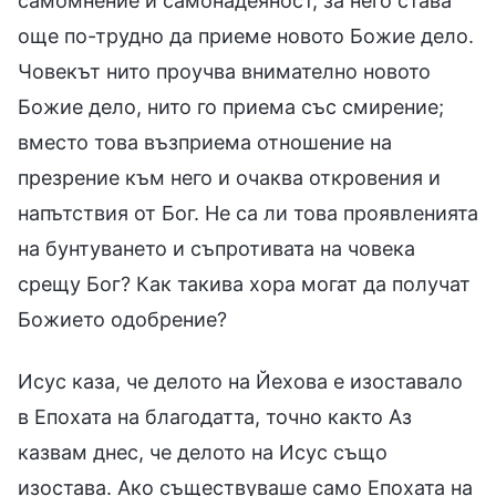
самомнение и самонадеяност, за него става
още по-трудно да приеме новото Божие дело.
Човекът нито проучва внимателно новото
Божие дело, нито го приема със смирение;
вместо това възприема отношение на
презрение към него и очаква откровения и
напътствия от Бог. Не са ли това проявленията
на бунтуването и съпротивата на човека
срещу Бог? Как такива хора могат да получат
Божието одобрение?
Исус каза, че делото на Йехова е изоставало
в Епохата на благодатта, точно както Аз
казвам днес, че делото на Исус също
изостава. Ако съществуваше само Епохата на