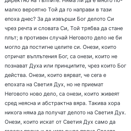
директно на тълпите. Няма ли да е много по-
малко вероятно Той да го направи в тази
епоха днес? За да извърши Бог делото Си
чрез речта и словата Си, Той трябва да стане
плът; в противен случай Неговото дело не би
могло да постигне целите си. Онези, които
отричат въплътения Бог, са онези, които не
познават Духа или принципите, чрез които Бог
действа. Онези, които вярват, че сега е
епохата на Светия Дух, но не приемат
Неговото ново дело, са онези, които живеят
сред неясна и абстрактна вяра. Такива хора
никога няма да получат делото на Светия Дух.
Онези, които искат от Светия Дух само да