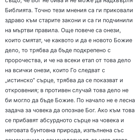
също, че Бог не бива и не може да надхвърля
Библията. Точно тези мнения са ги приковали
здраво към старите закони и са ги подчинили
на мъртви правила. Още повече са онези,
които смятат, че каквото и да е новото Божие
дело, то трябва да бъде подкрепено с
пророчества, и че на всеки етап от това дело
на всички онези, които Го следват с
„истинско“ сърце, трябва да се показват и
откровения; в противен случай това дело не
би могло да бъде Божие. По начало не е лесна
задача за човека да опознае Бог. Ако към това
се прибавят абсурдното сърце на човека и
неговата бунтовна природа, изпълнена със