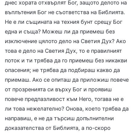
днес хората отхвърлят Бог, защото делото на
въплътения Бог не съответства на Библията.
Не е ли същината на техния бунт срещу Бог
една и съща? Можеш ли да приемеш без
изключение цялото дело на Светия Дух? Ако
това е дело на Светия Дух, то е правилният
поток и ти трябва да го приемеш без никакви
опасения; не трябва да подбираш какво да
приемаш. Ако се опиташ да приложиш повече
от прозренията си върху Бог и проявиш
повече предпазливост към Него, тогава не е
ли това нежелателно? Онова, което трябва да
направиш, е не да търсиш допълнителни
доказателства от Библията, а по-скоро