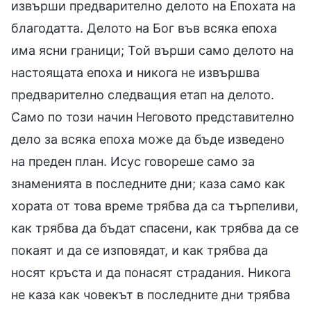
извърши предварително делото на Епохата на
благодатта. Делото на Бог във всяка епоха
има ясни граници; Той върши само делото на
настоящата епоха и никога не извършва
предварително следващия етап на делото.
Само по този начин Неговото представително
дело за всяка епоха може да бъде изведено
на преден план. Исус говореше само за
знаменията в последните дни; каза само как
хората от това време трябва да са търпеливи,
как трябва да бъдат спасени, как трябва да се
покаят и да се изповядат, и как трябва да
носят кръста и да понасят страдания. Никога
не каза как човекът в последните дни трябва