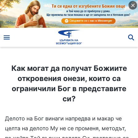
Как могат да получат Божиите откровения онези, които са ограничили Бог в представите си?
Как могат да получат Божиите
откровения онези, които са
ограничили Бог в представите
си?
Делото на Бог винаги напредва и макар че
целта на делото Му не се променя, методът,