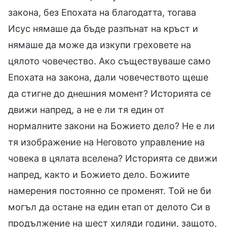
закона, без Епохата на благодатта, тогава
Исус нямаше да бъде разпънат на кръст и
нямаше да може да изкупи греховете на
цялото човечество. Ако съществуваше само
Епохата на закона, дали човечеството щеше
да стигне до днешния момент? Историята се
движи напред, а не е ли тя един от
нормалните закони на Божието дело? Не е ли
тя изображение на Неговото управление на
човека в цялата вселена? Историята се движи
напред, както и Божието дело. Божиите
намерения постоянно се променят. Той не би
могъл да остане на един етап от делото Си в
продължение на шест хиляди години, защото,