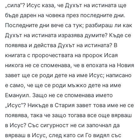
„сила“? Исус каза, че Духът на истината ще
бъде дарен на човека през последните дни.
Последните дни вече са тук; разбираш ли как
Духът на истината изразява думите? Къде се
появява и действа Духът на истината? В
книгата с пророчествата на пророк Исая
никога не се споменава, че в епохата на Новия
завет ще се роди дете на име Исус; написано
е само, че ще се роди мъжко дете на име
Емануил. Защо не се споменава името
„Исус“? Никъде в Стария завет това име не се
появява, така че защо тогава все още вярваш
в Исус? Със сигурност не си започнал да
вярваш в Исус, след като си Го видял със