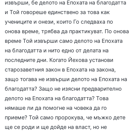
извърши, бе делото на Епохата на благодатта
и Той говореше единствено за това как
учениците и онези, които Го следваха по
онова време, трябва да практикуват. По онова
време Той извърши само делото на Епохата
на благодатта и нито едно от делата на
последните дни. Когато Йехова установи
старозаветния закон в Епохата на закона,
защо тогава не извърши делото на Епохата на
благодатта? Защо не изясни предварително
делото на Епохата на благодатта? Това
нямаше ли да помогне на човека да го
приеме? Той само пророкува, че мъжко дете
ще се роди и ще дойде на власт, но не