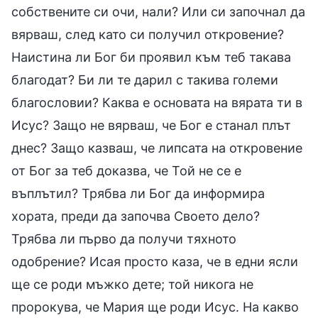
собствените си очи, нали? Или си започнал да
вярваш, след като си получил откровение?
Наистина ли Бог би проявил към теб такава
благодат? Би ли те дарил с такива големи
благословии? Каква е основата на вярата ти в
Исус? Защо не вярваш, че Бог е станал плът
днес? Защо казваш, че липсата на откровение
от Бог за теб доказва, че Той не се е
въплътил? Трябва ли Бог да информира
хората, преди да започва Своето дело?
Трябва ли първо да получи тяхното
одобрение? Исая просто каза, че в едни ясли
ще се роди мъжко дете; той никога не
пророкува, че Мария ще роди Исус. На какво