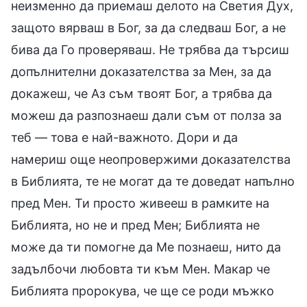
неизменно да приемаш делото на Светия Дух,
защото вярваш в Бог, за да следваш Бог, а не
бива да Го проверяваш. Не трябва да търсиш
допълнителни доказателства за Мен, за да
докажеш, че Аз съм твоят Бог, а трябва да
можеш да разпознаеш дали съм от полза за
теб — това е най-важното. Дори и да
намериш още неопровержими доказателства
в Библията, те не могат да те доведат напълно
пред Мен. Ти просто живееш в рамките на
Библията, но не и пред Мен; Библията не
може да ти помогне да Ме познаеш, нито да
задълбочи любовта ти към Мен. Макар че
Библията пророкува, че ще се роди мъжко