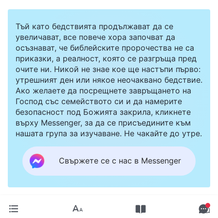
Тъй като бедствията продължават да се
увеличават, все повече хора започват да
осъзнават, че библейските пророчества не са
приказки, а реалност, която се разгръща пред
очите ни. Никой не знае кое ще настъпи първо:
утрешният ден или някое неочаквано бедствие.
Ако желаете да посрещнете завръщането на
Господ със семейството си и да намерите
безопасност под Божията закрила, кликнете
върху Messenger, за да се присъедините към
нашата група за изучаване. Не чакайте до утре.
Свържете се с нас в Messenger