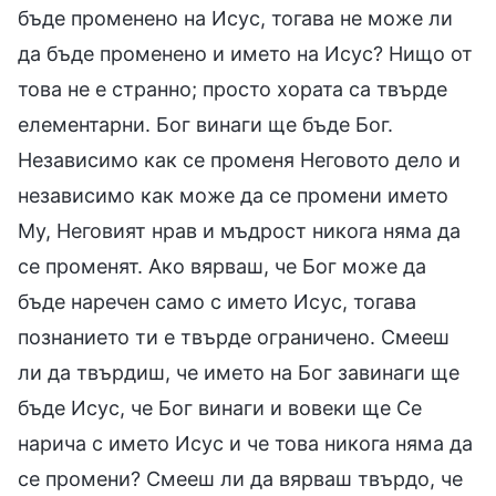
бъде променено на Исус, тогава не може ли
да бъде променено и името на Исус? Нищо от
това не е странно; просто хората са твърде
елементарни. Бог винаги ще бъде Бог.
Независимо как се променя Неговото дело и
независимо как може да се промени името
Му, Неговият нрав и мъдрост никога няма да
се променят. Ако вярваш, че Бог може да
бъде наречен само с името Исус, тогава
познанието ти е твърде ограничено. Смееш
ли да твърдиш, че името на Бог завинаги ще
бъде Исус, че Бог винаги и вовеки ще Се
нарича с името Исус и че това никога няма да
се промени? Смееш ли да вярваш твърдо, че