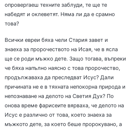
опровергаеш техните заблуди, те ще те
набедят и оклеветят. Няма ли да е срамно
това?
Всички евреи бяха чели Стария завет и
знаеха за пророчеството на Исая, че в ясла
ще се роди мъжко дете. Защо тогава, въпреки
че бяха напълно наясно с това пророчество,
продължаваха да преследват Исус? Дали
причината не е в тяхната непокорна природа и
непознаване на делото на Светия Дух? По
онова време фарисеите вярваха, че делото на
Исус е различно от това, което знаеха за
мъжкото дете, за което беше пророкувано, а