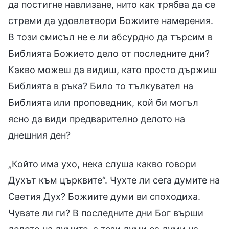
да постигне навлизане, нито как трябва да се
стреми да удовлетвори Божиите намерения.
В този смисъл не е ли абсурдно да търсим в
Библията Божието дело от последните дни?
Какво можеш да видиш, като просто държиш
Библията в ръка? Било то тълкувател на
Библията или проповедник, кой би могъл
ясно да види предварително делото на
днешния ден?
„Който има ухо, нека слуша какво говори
Духът към църквите“. Чухте ли сега думите на
Светия Дух? Божиите думи ви споходиха.
Чувате ли ги? В последните дни Бог върши