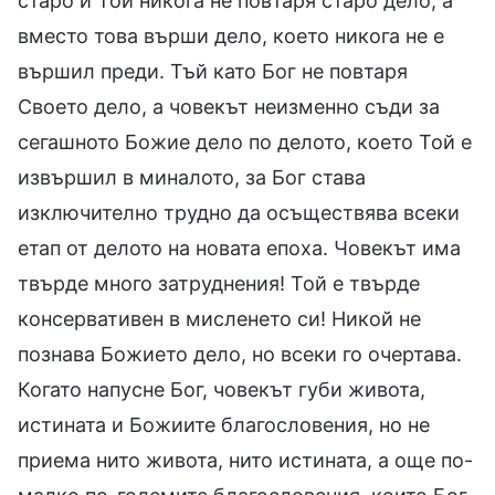
старо и Той никога не повтаря старо дело, а
вместо това върши дело, което никога не е
вършил преди. Тъй като Бог не повтаря
Своето дело, а човекът неизменно съди за
сегашното Божие дело по делото, което Той е
извършил в миналото, за Бог става
изключително трудно да осъществява всеки
етап от делото на новата епоха. Човекът има
твърде много затруднения! Той е твърде
консервативен в мисленето си! Никой не
познава Божието дело, но всеки го очертава.
Когато напусне Бог, човекът губи живота,
истината и Божиите благословения, но не
приема нито живота, нито истината, а още по-