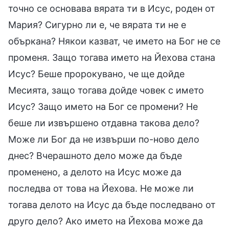
точно се основава вярата ти в Исус, роден от
Мария? Сигурно ли е, че вярата ти не е
объркана? Някои казват, че името на Бог не се
променя. Защо тогава името на Йехова стана
Исус? Беше пророкувано, че ще дойде
Месията, защо тогава дойде човек с името
Исус? Защо името на Бог се промени? Не
беше ли извършено отдавна такова дело?
Може ли Бог да не извърши по-ново дело
днес? Вчерашното дело може да бъде
променено, а делото на Исус може да
последва от това на Йехова. Не може ли
тогава делото на Исус да бъде последвано от
друго дело? Ако името на Йехова може да