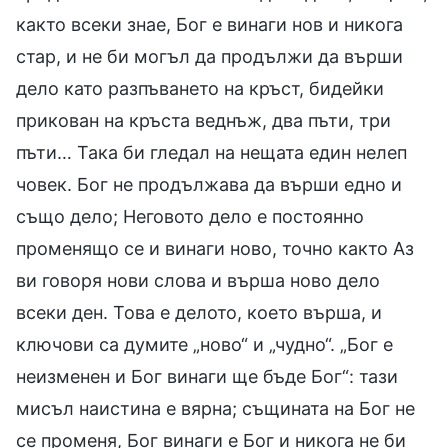
както всеки знае, Бог е винаги нов и никога
стар, и не би могъл да продължи да върши
дело като разпъването на кръст, бидейки
прикован на кръста веднъж, два пъти, три
пъти… Така би гледал на нещата един нелеп
човек. Бог не продължава да върши едно и
също дело; Неговото дело е постоянно
променящо се и винаги ново, точно както Аз
ви говоря нови слова и върша ново дело
всеки ден. Това е делото, което върша, и
ключови са думите „ново“ и „чудно“. „Бог е
неизменен и Бог винаги ще бъде Бог“: тази
мисъл наистина е вярна; същината на Бог не
се променя, Бог винаги е Бог и никога не би