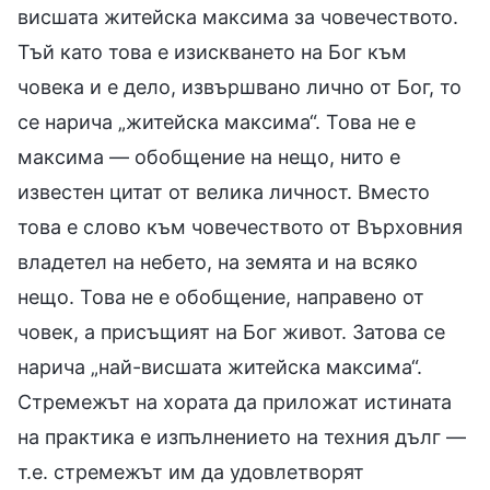
висшата житейска максима за човечеството.
Тъй като това е изискването на Бог към
човека и е дело, извършвано лично от Бог, то
се нарича „житейска максима“. Това не е
максима — обобщение на нещо, нито е
известен цитат от велика личност. Вместо
това е слово към човечеството от Върховния
владетел на небето, на земята и на всяко
нещо. Това не е обобщение, направено от
човек, а присъщият на Бог живот. Затова се
нарича „най-висшата житейска максима“.
Стремежът на хората да приложат истината
на практика е изпълнението на техния дълг —
т.е. стремежът им да удовлетворят