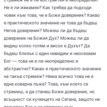
Не е ли измамен? Как трябва да подходи
човек към това, че е Божи довереник? Какво
е практическото значение на това да бъдеш
Негов довереник? Можеш ли да бъдеш
довереник на Божия Дух? Можеш ли да
видиш колко голям и висок е Духът? Да
бъдеш близък с един невидим и неосезаем
Бог — това не е ли неопределено и
абстрактно? Какво е практическото значение
на такъв стремеж? Нима всичко това не е
една коварна лъжа? Това, към което се
стремиш, е да станеш Божи довереник, но
всъщност си кученцето на Сатана, защото не
познаваш Бог и се стремиш към