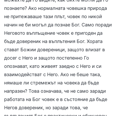
познаете? Ако нормалната човешка природа
не притежаваше тази плът, човек по никой
начин не би могъл да познае Бог. Само поради
Неговото въплъщение човек е пригоден да
бъде довереник на въплътения Бог. Хората
стават Божии довереници, защото влизат в
досег с Него и защото постепенно Го
опознават, като живеят заедно с Него и си
взаимодействат с Него. Ако не беше така,
нямаше ли стремежът на човека да бъде
напразен? Това означава, че не само заради
работата на Бог човек е в състояние да бъде
Негов довереник, но заради това, че
въплътеният Бог е практически и обикновен.