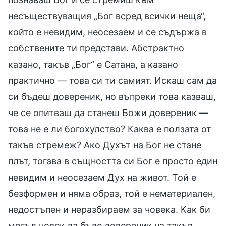
несъществуващия „Бог всред всички неща“,
който е невидим, неосезаем и се съдържа в
собствените ти представи. Абстрактно
казано, такъв „Бог“ е Сатана, а казано
практично — това си ти самият. Искаш сам да
си бъдеш довереник, но въпреки това казваш,
че се опитваш да станеш Божи довереник —
това не е ли богохулство? Каква е ползата от
такъв стремеж? Ако Духът на Бог не стане
плът, тогава в същността си Бог е просто един
невидим и неосезаем Дух на живот. Той е
безформен и няма образ, той е нематериален,
недостъпен и неразбираем за човека. Как би
могъл човек да бъде довереник на такъв