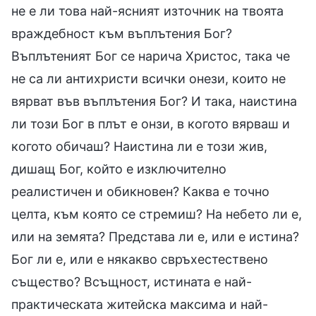
не е ли това най-ясният източник на твоята
враждебност към въплътения Бог?
Въплътеният Бог се нарича Христос, така че
не са ли антихристи всички онези, които не
вярват във въплътения Бог? И така, наистина
ли този Бог в плът е онзи, в когото вярваш и
когото обичаш? Наистина ли е този жив,
дишащ Бог, който е изключително
реалистичен и обикновен? Каква е точно
целта, към която се стремиш? На небето ли е,
или на земята? Представа ли е, или е истина?
Бог ли е, или е някакво свръхестествено
същество? Всъщност, истината е най-
практическата житейска максима и най-