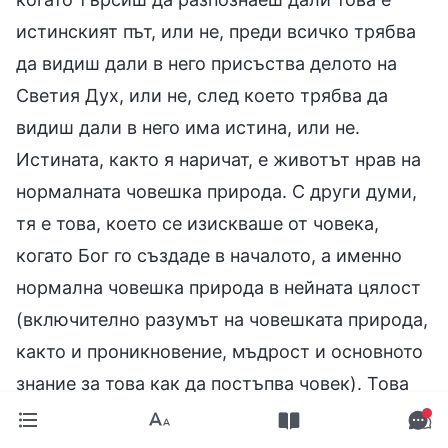
истинският път, или не, преди всичко трябва
да видиш дали в него присъства делото на
Светия Дух, или не, след което трябва да
видиш дали в него има истина, или не.
Истината, както я наричат, е животът нрав на
нормалната човешка природа. С други думи,
тя е това, което се изискваше от човека,
когато Бог го създаде в началото, а именно
нормална човешка природа в нейната цялост
(включително разумът на човешката природа,
както и проникновение, мъдрост и основното
знание за това как да постъпва човек). Това
означава, че трябва да видиш дали този път
може да доведе хората до нормален човешки