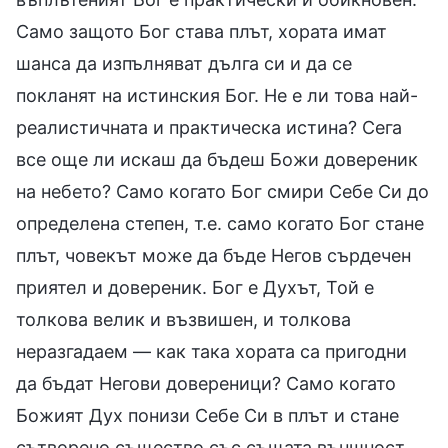
Само защото Бог става плът, хората имат
шанса да изпълняват дълга си и да се
покланят на истинския Бог. Не е ли това най-
реалистичната и практическа истина? Сега
все още ли искаш да бъдеш Божи довереник
на небето? Само когато Бог смири Себе Си до
определена степен, т.е. само когато Бог стане
плът, човекът може да бъде Негов сърдечен
приятел и довереник. Бог е Духът, Той е
толкова велик и възвишен, и толкова
неразгадаем — как така хората са пригодни
да бъдат Негови довереници? Само когато
Божият Дух понизи Себе Си в плът и стане
сътворено същество със същата външност