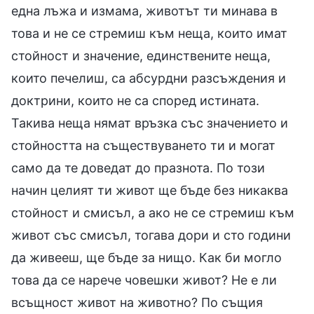
една лъжа и измама, животът ти минава в
това и не се стремиш към неща, които имат
стойност и значение, единствените неща,
които печелиш, са абсурдни разсъждения и
доктрини, които не са според истината.
Такива неща нямат връзка със значението и
стойността на съществуването ти и могат
само да те доведат до празнота. По този
начин целият ти живот ще бъде без никаква
стойност и смисъл, а ако не се стремиш към
живот със смисъл, тогава дори и сто години
да живееш, ще бъде за нищо. Как би могло
това да се нарече човешки живот? Не е ли
всъщност живот на животно? По същия