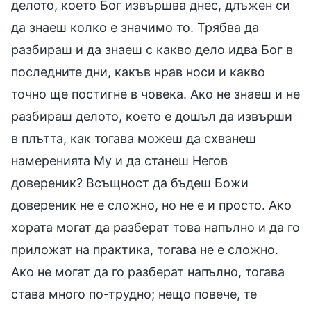
делото, което Бог извършва днес, длъжен си
да знаеш колко е значимо то. Трябва да
разбираш и да знаеш с какво дело идва Бог в
последните дни, какъв нрав носи и какво
точно ще постигне в човека. Ако не знаеш и не
разбираш делото, което е дошъл да извърши
в плътта, как тогава можеш да схванеш
намеренията Му и да станеш Негов
довереник? Всъщност да бъдеш Божи
довереник не е сложно, но не е и просто. Ако
хората могат да разберат това напълно и да го
приложат на практика, тогава не е сложно.
Ако не могат да го разберат напълно, тогава
става много по-трудно; нещо повече, те