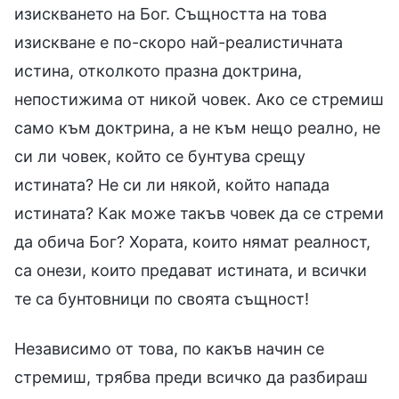
изискването на Бог. Същността на това
изискване е по-скоро най-реалистичната
истина, отколкото празна доктрина,
непостижима от никой човек. Ако се стремиш
само към доктрина, а не към нещо реално, не
си ли човек, който се бунтува срещу
истината? Не си ли някой, който напада
истината? Как може такъв човек да се стреми
да обича Бог? Хората, които нямат реалност,
са онези, които предават истината, и всички
те са бунтовници по своята същност!
Независимо от това, по какъв начин се
стремиш, трябва преди всичко да разбираш