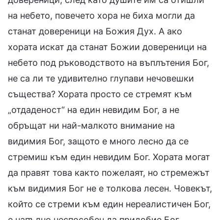
на небето, повечето хора не биха могли да
станат довереници на Божия Дух. А ако
хората искат да станат Божии довереници на
небето под ръководството на въплътения Бог,
не са ли те удивително глупави нечовешки
същества? Хората просто се стремят към
„отдаденост“ на един невидим Бог, а не
обръщат ни най-малкото внимание на
видимия Бог, защото е много лесно да се
стремиш към един невидим Бог. Хората могат
да правят това както пожелаят, но стремежът
към видимия Бог не е толкова лесен. Човекът,
който се стреми към един нереалистичен Бог,
е напълно неспособен да придобие Бог,