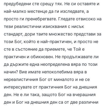
предубедени сте срещу тях. Не си оставяте и
най-малко местенце да ги изследвате, а
просто ги пренебрегвате. Гледате отвисоко на
тези реалистични изисквания с нисък
стандарт, дори таите множество представи за
този Бог, който е най-практичен, и просто не
сте в състояние да приемете, че Той е
практичен и обикновен. Не продължавате ли
да държите една неопределена вяра по този
начин? Вие имате непоколебима вяра в
нереалистичния Бог от миналото и не се
интересувате от практичния Бог на днешния
ден. Не е ли така, защото Бог на вчерашния
ден и Бог на днешния ден са от две различни