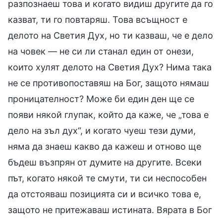
разпознаеш това и когато видиш другите да го
казват, ти го повтаряш. Това всъщност е
делото на Светия Дух, но ти казваш, че е дело
на човек — не си ли станал един от онези,
които хулят делото на Светия Дух? Нима така
не се противопоставяш на Бог, защото нямаш
проницателност? Може би един ден ще се
появи някой глупак, който да каже, че „това е
дело на зъл дух“, и когато чуеш тези думи,
няма да знаеш какво да кажеш и отново ще
бъдеш възпрян от думите на другите. Всеки
път, когато някой те смути, ти си неспособен
да отстояваш позицията си и всичко това е,
защото не притежаваш истината. Вярата в Бог