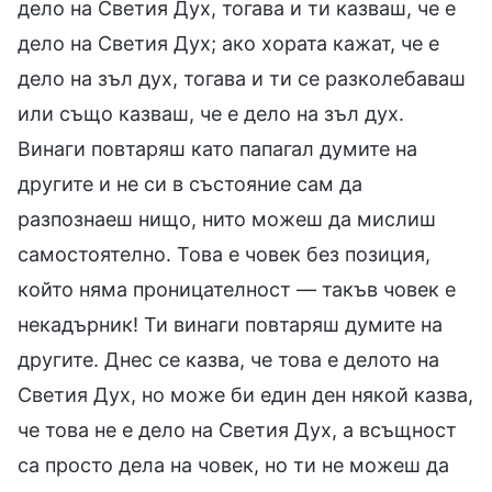
дело на Светия Дух, тогава и ти казваш, че е
дело на Светия Дух; ако хората кажат, че е
дело на зъл дух, тогава и ти се разколебаваш
или също казваш, че е дело на зъл дух.
Винаги повтаряш като папагал думите на
другите и не си в състояние сам да
разпознаеш нищо, нито можеш да мислиш
самостоятелно. Това е човек без позиция,
който няма проницателност — такъв човек е
некадърник! Ти винаги повтаряш думите на
другите. Днес се казва, че това е делото на
Светия Дух, но може би един ден някой казва,
че това не е дело на Светия Дух, а всъщност
са просто дела на човек, но ти не можеш да