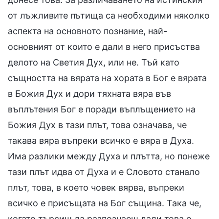
от лъжливите пътища са необходими няколко
аспекта на основното познание, най-
основният от които е дали в него присъства
делото на Светия Дух, или не. Тъй като
същността на вярата на хората в Бог е вярата
в Божия Дух и дори тяхната вяра във
въплътения Бог е поради въплъщението на
Божия Дух в тази плът, това означава, че
такава вяра въпреки всичко е вяра в Духа.
Има разлики между Духа и плътта, но понеже
тази плът идва от Духа и е Словото станало
плът, това, в което човек вярва, въпреки
всичко е присъщата на Бог същина. Така че,
когато търсиш да разпознаеш дали това е