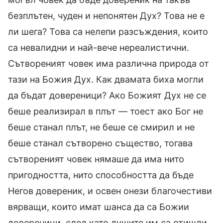
безплътен, чуден и непонятен Дух? Това не е
ли шега? Това са нелепи разсъждения, които
са невалидни и най-вече нереалистични.
Сътвореният човек има различна природа от
тази на Божия Дух. Как двамата биха могли
да бъдат довереници? Ако Божият Дух не се
беше реализирал в плът — тоест ако Бог не
беше станал плът, не беше се смирил и не
беше станал сътворено същество, тогава
сътвореният човек нямаше да има нито
пригодността, нито способността да бъде
Негов довереник, и освен онези благочестиви
вярващи, които имат шанса да са Божии
довереници, след като душите им са отишли