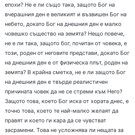
епохи? Не е ли също така, защото Бог на
вчерашния ден е великият и възвишен Бог на
небето, докато Бог на днешния ден е малко
човешко същество на земята? Нещо повече,
не е ли така, защото бог, почитан от човека, е
този, роден от неговите представи, докато Бог
на днешния ден е от физическа плът, роден на
земята? В крайна сметка, не е ли защото Бог
на днешния ден е твърде реалистичен
причината човек да не се стреми към Него?
Защото това, което Бог иска от хората днес, е
точно това, което те най-малко желаят да
правят и което ги кара да се чувстват
засрамени. Това не усложнява ли нещата за