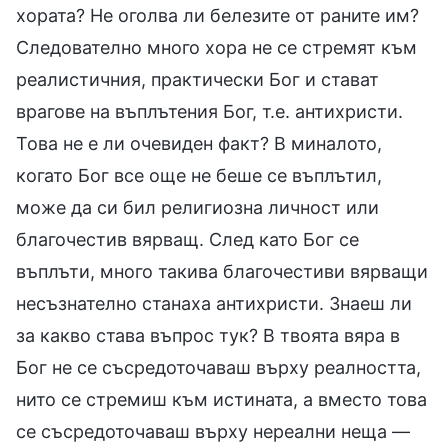
хората? Не оголва ли белезите от раните им?
Следователно много хора не се стремят към
реалистичния, практически Бог и стават
врагове на въплътения Бог, т.е. антихристи.
Това не е ли очевиден факт? В миналото,
когато Бог все още не беше се въплътил,
може да си бил религиозна личност или
благочестив вярващ. След като Бог се
въплъти, много такива благочестиви вярващи
несъзнателно станаха антихристи. Знаеш ли
за какво става въпрос тук? В твоята вяра в
Бог не се съсредоточаваш върху реалността,
нито се стремиш към истината, а вместо това
се съсредоточаваш върху нереални неща —