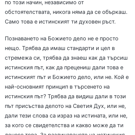
по този начин, независимо от
обстоятелствата, никога няма да се объркаш.
Само това е истинският ти духовен ръст.
Познаването на Божието дело не е просто
нещо. Трябва да имаш стандарти и цел в
стремежа си, трябва да знаеш как да търсиш
истинския път, как да прецениш дали това е
истинският път и Божието дело, или не. Кой е
най-основният принцип в търсенето на
истинския път? Трябва да видиш дали в този
път присъства делото на Светия Дух, или не,
дали тези слова са израз на истината, или не,
за кого се свидетелства и какво може да ти
донесе това. За различаването на истинския