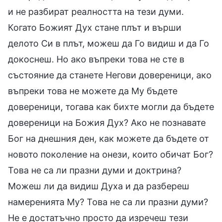
и не разбират реалността на тези думи.
Когато Божият Дух стане плът и върши
делото Си в плът, можеш да Го видиш и да Го
докоснеш. Но ако въпреки това не сте в
състояние да станете Негови довереници, ако
въпреки това не можете да Му бъдете
довереници, тогава как бихте могли да бъдете
довереници на Божия Дух? Ако не познавате
Бог на днешния ден, как можете да бъдете от
новото поколение на онези, които обичат Бог?
Това не са ли празни думи и доктрина?
Можеш ли да видиш Духа и да разбереш
намеренията Му? Това не са ли празни думи?
Не е достатъчно просто да изречеш тези