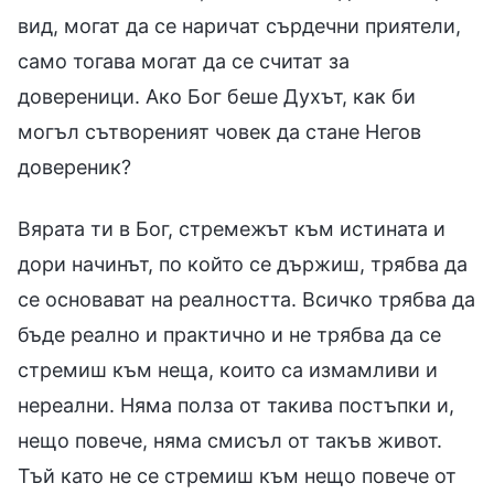
вид, могат да се наричат сърдечни приятели,
само тогава могат да се считат за
довереници. Ако Бог беше Духът, как би
могъл сътвореният човек да стане Негов
довереник?
Вярата ти в Бог, стремежът към истината и
дори начинът, по който се държиш, трябва да
се основават на реалността. Всичко трябва да
бъде реално и практично и не трябва да се
стремиш към неща, които са измамливи и
нереални. Няма полза от такива постъпки и,
нещо повече, няма смисъл от такъв живот.
Тъй като не се стремиш към нещо повече от