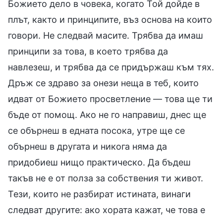
Божието дело в човека, когато Той дойде в
плът, както и принципите, въз основа на които
говори. Не следвай масите. Трябва да имаш
принципи за това, в което трябва да
навлезеш, и трябва да се придържаш към тях.
Дръж се здраво за онези неща в теб, които
идват от Божието просветление — това ще ти
бъде от помощ. Ако не го направиш, днес ще
се обърнеш в едната посока, утре ще се
обърнеш в другата и никога няма да
придобиеш нищо практическо. Да бъдеш
такъв не е от полза за собствения ти живот.
Тези, които не разбират истината, винаги
следват другите: ако хората кажат, че това е