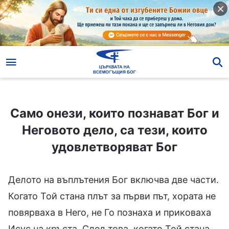
Само онези, които познават Бог и Неговото дело, са тези, които удовлетворяват Бог
Само онези, които познават Бог и
Неговото дело, са тези, които
удовлетворяват Бог
Делото на въплътения Бог включва две части.
Когато Той стана плът за първи път, хората не
повярваха в Него, не Го познаха и приковаха
Исус на кръста. След това, когато Той стана