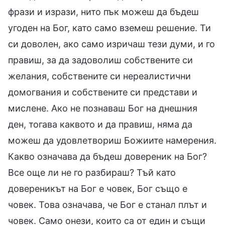
фрази и изрази, нито пък можеш да бъдеш
угоден на Бог, като само вземеш решение. Ти
си доволен, ако само изричаш тези думи, и го
правиш, за да задоволиш собствените си
желания, собствените си нереалистични
домогвания и собствените си представи и
мислене. Ако не познаваш Бог на днешния
ден, тогава каквото и да правиш, няма да
можеш да удовлетвориш Божиите намерения.
Какво означава да бъдеш довереник на Бог?
Все още ли не го разбираш? Тъй като
довереникът на Бог е човек, Бог също е
човек. Това означава, че Бог е станал плът и
човек. Само онези, които са от един и същи