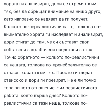
хората ги анализират, дори се стремят към
тях, без да обръщат внимание на нищо друго,
като напразно се надяват да ги получат.
Колкото по-нереалистични са те, толкова по-
внимателно хората ги изследват и анализират,
дори стигат до там, че си съставят свои
собствени задълбочени представи за тях.
Точно обратното — колкото по-реалистични
са нещата, толкова по-пренебрежително се
отнасят хората към тях. Просто ги гледат
отвисоко и дори ги презират. Не е ли точно
това вашето отношение към реалистичната
работа, която върша днес? Колкото по-
реалистични са тези неща, толкова по-