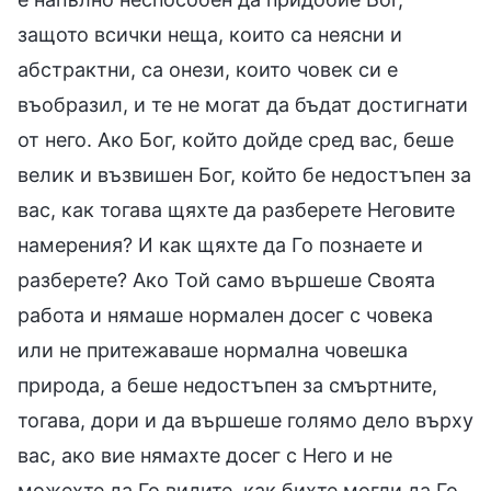
защото всички неща, които са неясни и
абстрактни, са онези, които човек си е
въобразил, и те не могат да бъдат достигнати
от него. Ако Бог, който дойде сред вас, беше
велик и възвишен Бог, който бе недостъпен за
вас, как тогава щяхте да разберете Неговите
намерения? И как щяхте да Го познаете и
разберете? Ако Той само вършеше Своята
работа и нямаше нормален досег с човека
или не притежаваше нормална човешка
природа, а беше недостъпен за смъртните,
тогава, дори и да вършеше голямо дело върху
вас, ако вие нямахте досег с Него и не
можехте да Го видите, как бихте могли да Го