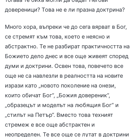
довереници? Това не е ли празна доктрина?
Много хора, въпреки че до сега вярват в Бог,
се стремят към това, което е неясно и
абстрактно. Те не разбират практичността на
Божието дело днес и все още живеят според
думи и доктрини. Освен това, повечето все
още не са навлезли в реалността на новите
изрази като „новото поколение на онези,
които обичат Бог“, „Божия довереник“,
„образецът и моделът на любящия Бог“ и
„стилът на Петър“. Вместо това техният
стремеж е все още абстрактен и
неопределен. Те все още се лутат в доктрини