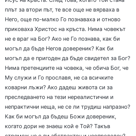
плът за втори път, те все още не вярваха в
Него, още по-малко Го познаваха и отново
приковаха Христос на кръста. Нима човекът
не е враг на Бог? Ако не Го познава, как би
могъл да бъде Негов довереник? Как би
могъл да е пригоден да бъде свидетел за Бог?
Нима претенциите на човека, че обича Бог, че
Му служи и Го прославя, не са всичките
коварни лъжи? Ако дадеш живота си за
преследването на тези нереалистични и
непрактични неща, не се ли трудиш напразно?
Как би могъл да бъдеш Божи довереник,
когато дори не знаеш кой е Той? Такъв
стремеж не е ли абстрактен и неопределен?