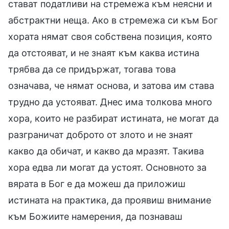
стават податливи на стремежа към неясни и
абстрактни неща. Ако в стремежа си към Бог
хората нямат своя собствена позиция, която
да отстояват, и не знаят към каква истина
трябва да се придържат, тогава това
означава, че нямат основа, и затова им става
трудно да устояват. Днес има толкова много
хора, които не разбират истината, не могат да
разграничат доброто от злото и не знаят
какво да обичат, и какво да мразят. Такива
хора едва ли могат да устоят. Основното за
вярата в Бог е да можеш да приложиш
истината на практика, да проявиш внимание
към Божиите намерения, да познаваш