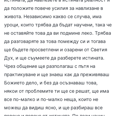
да положите повече усилия за навлизане в
живота. Независимо какво се случва, има
уроци, които трябва да бъдат научени, така че
не оставяйте това да ви подмине леко. Трябва
да разговаряте за това помежду си и тогава
ще бъдете просветлени и озарени от Светия
Дух, и ще съумеете да разберете истината.
Чрез общение ще разполагаш с пътя на
практикуване и ще знаеш как да преживяваш
Божието дело, и без да осъзнаваш това,
някои от проблемите ти ще се решат, ще има
все по-малко и по-малко неща, които не
можеш да видиш ясно, и ще разбираш все
повече и повече от истината. По този начин