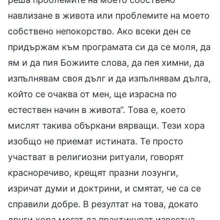
навлизане в живота или проблемите на моето
собствено непокорство. Ако всеки ден се
придържам към програмата си да се моля, да
ям и да пия Божиите слова, да пея химни, да
изпълнявам своя дълг и да изпълнявам дълга,
който се очаква от мен, ще израсна по
естествен начин в живота“. Това е, което
мислят такива объркани вярващи. Тези хора
изобщо не приемат истината. Те просто
участват в религиозни ритуали, говорят
красноречиво, крещят празни лозунги,
изричат думи и доктрини, и смятат, че са се
справили добре. В резултат на това, докато
други хора могат да практикуват известна