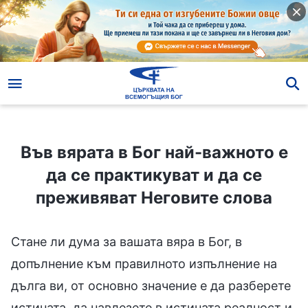
Във вярата в Бог най-важното е да се практикуват и да се преживяват Неговите слова
Във вярата в Бог най-важното е
да се практикуват и да се
преживяват Неговите слова
Стане ли дума за вашата вяра в Бог, в
допълнение към правилното изпълнение на
дълга ви, от основно значение е да разберете
истината, да навлезете в истината реалност и