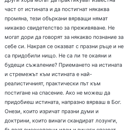
част от истината и да постигнат някаква
промяна, тези объркани вярващи нямат
никакво свидетелство за преживяване. Не
могат дори да говорят за някакво познание за
себе си. Накрая се оказват с празни ръце и не
са придобили нищо. Не са ли те окаяни и
будещи съжаление? Приемането на истината
и стремежът към истината е най-
реалистичният, практически път към
постигане на спасение. Ако не можеш да
придобиеш истината, напразно вярваш в Бог.
Онези, които изричат празни думи и
доктрини, които винаги скандират лозунги,
бълват високопарни идеи и винаги спазват