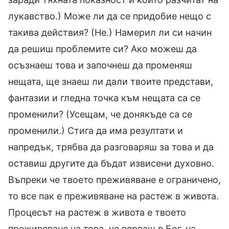
лукавство.) Може ли да се придобие нещо с
такива действия? (Не.) Намерил ли си начин
да решиш проблемите си? Ако можеш да
осъзнаеш това и започнеш да променяш
нещата, ще знаеш ли дали твоите представи,
фантазии и гледна точка към нещата са се
променили? (Усещам, че донякъде са се
променили.) Стига да има резултати и
напредък, трябва да разговаряш за това и да
оставиш другите да бъдат извисени духовно.
Въпреки че твоето преживяване е ограничено,
то все пак е преживяване на растеж в живота.
Процесът на растеж в живота е твоето
преживяване на това, че вярваш в Бог, на