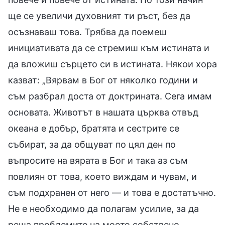
ще се увеличи духовният ти ръст, без да
осъзнаваш това. Трябва да поемеш
инициативата да се стремиш към истината и
да вложиш сърцето си в истината. Някои хора
казват: „Вярвам в Бог от няколко години и
съм разбрал доста от доктрината. Сега имам
основата. Животът в нашата църква отвъд
океана е добър, братята и сестрите се
събират, за да общуват по цял ден по
въпросите на вярата в Бог и така аз съм
повлиян от това, което виждам и чувам, и
съм подхранен от него — и това е достатъчно.
Не е необходимо да полагам усилие, за да
реша проблемите на моето собствено