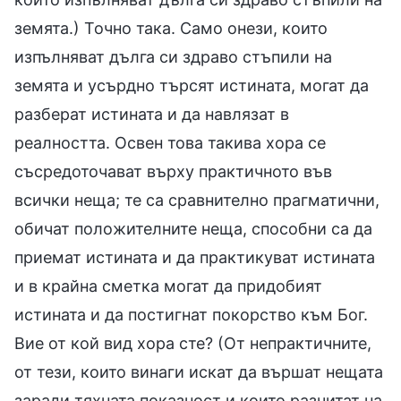
земята.) Точно така. Само онези, които
изпълняват дълга си здраво стъпили на
земята и усърдно търсят истината, могат да
разберат истината и да навлязат в
реалността. Освен това такива хора се
съсредоточават върху практичното във
всички неща; те са сравнително прагматични,
обичат положителните неща, способни са да
приемат истината и да практикуват истината
и в крайна сметка могат да придобият
истината и да постигнат покорство към Бог.
Вие от кой вид хора сте? (От непрактичните,
от тези, които винаги искат да вършат нещата
заради тяхната показност и които разчитат на