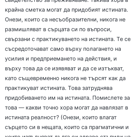
крайна сметка могат да придобият истината.
Онези, които са несъобразителни, никога не
размишляват в сърцата си по въпроси,
свързани с практикуването на истината. Те се
съсредоточават само върху полагането на
усилия и предприемането на действия, и
върху това да се изявяват и да се изтъкват,
като същевременно никога не търсят как да
практикуват истината. Това затруднява
придобиването им на истината. Помислете за
това — какви точно хора могат да навлязат в
истината реалност? (Онези, които влагат
сърцето си в нещата, които са прагматични и
които изпълняват дълга си здраво стъпили на