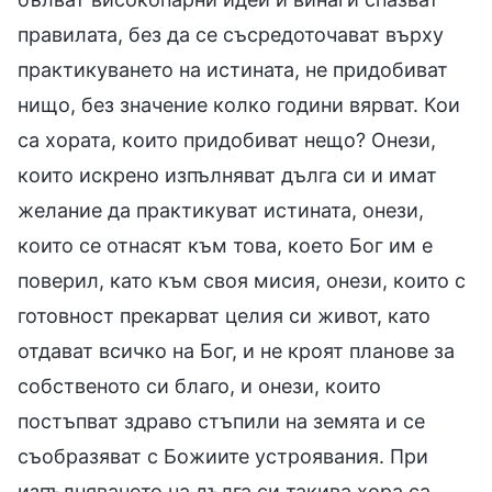
правилата, без да се съсредоточават върху
практикуването на истината, не придобиват
нищо, без значение колко години вярват. Кои
са хората, които придобиват нещо? Онези,
които искрено изпълняват дълга си и имат
желание да практикуват истината, онези,
които се отнасят към това, което Бог им е
поверил, като към своя мисия, онези, които с
готовност прекарват целия си живот, като
отдават всичко на Бог, и не кроят планове за
собственото си благо, и онези, които
постъпват здраво стъпили на земята и се
съобразяват с Божиите устроявания. При
изпълняването на дълга си такива хора са