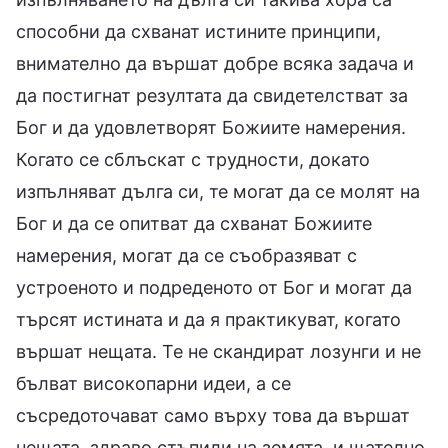
способни да схванат истините принципи,
внимателно да вършат добре всяка задача и
да постигнат резултата да свидетелстват за
Бог и да удовлетворят Божиите намерения.
Когато се сблъскат с трудности, докато
изпълняват дълга си, те могат да се молят на
Бог и да се опитват да схванат Божиите
намерения, могат да се съобразяват с
устроеното и подреденото от Бог и могат да
търсят истината и да я практикуват, когато
вършат нещата. Те не скандират лозунги и не
бълват високопарни идеи, а се
съсредоточават само върху това да вършат
нещата, здраво стъпили на земята, и щателно