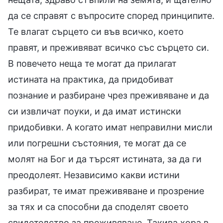
да се справят с въпросите според принципите.
Те влагат сърцето си във всичко, което
правят, и преживяват всичко със сърцето си.
В повечето неща те могат да прилагат
истината на практика, да придобиват
познание и разбиране чрез преживяване и да
си извличат поуки, и да имат истински
придобивки. А когато имат неправилни мисли
или погрешни състояния, те могат да се
молят на Бог и да търсят истината, за да ги
преодолеят. Независимо какви истини
разбират, те имат преживяване и прозрение
за тях и са способни да споделят своето
свидетелство за преживяване. Такива хора в