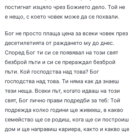
постигнат изцяло чрез Божието дело. Той не
е нещо, с което човек може да се похвали.
Бог не просто плаща цена за всеки човек през
десетилетията от раждането му до днес.
Според Бог ти си се появявал на този свят
безброй пъти и си се прераждал безброй
пъти. Кой господства над това? Бог
господства над това. Ти няма как да знаеш
тези неща. Всеки път, когато идваш на този
свят, Бог лично прави подредби за теб: Той
подрежда колко години ще живееш, в какво
семейство ще се родиш, кога ще си построиш
дом и ще направиш кариера, както и какво ще