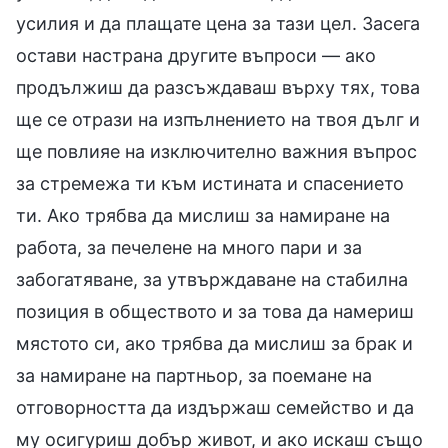
усилия и да плащате цена за тази цел. Засега
остави настрана другите въпроси — ако
продължиш да разсъждаваш върху тях, това
ще се отрази на изпълнението на твоя дълг и
ще повлияе на изключително важния въпрос
за стремежа ти към истината и спасението
ти. Ако трябва да мислиш за намиране на
работа, за печелене на много пари и за
забогатяване, за утвърждаване на стабилна
позиция в обществото и за това да намериш
мястото си, ако трябва да мислиш за брак и
за намиране на партньор, за поемане на
отговорността да издържаш семейство и да
му осигуриш добър живот, и ако искаш също