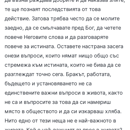
те ще познаят последствията от това
действие. Затова трябва често да се молите
заедно, да се смълчавате пред Бог, да четете
повече Неговите слова и да разговаряте
повече за истината. Оставете настрана засега
онези въпроси, които нямат нищо общо със
стремежа към истината, които не бива да се
разглеждат точно сега. Бракът, работата,
бъдещето и установяването не са
единствените важни въпроси в живота, както
не са и въпросите за това да си намериш
място в обществото и да си изкарваш хляба.
Нито едно от тези неща не е най-важното в
живота. Кой е най-важният въпрос в живота?