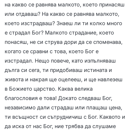
на какво се равнява малкото, което принасяш
или отдаваш? На какво се равнява малкото,
което изстрадваш? Знаеш ли ти колко много
е страдал Бог? Малкото страдание, което
понасяш, не си струва дори да се споменава,
когато се сравни с това, което Бог е
изстрадал. Нещо повече, като изпълняваш
дълга си сега, ти придобиваш истината и
живота и накрая ще оцелееш, и ще навлезеш
в Божието царство. Каква велика
благословия е това! Докато следваш Бог,
независимо дали страдаш или плащаш цена,
ти всъщност си сътрудничиш с Бог. Каквото и
да иска от нас Бог, ние трябва да слушаме