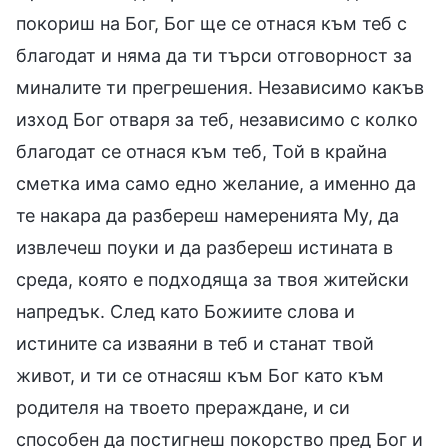
покориш на Бог, Бог ще се отнася към теб с
благодат и няма да ти търси отговорност за
миналите ти прегрешения. Независимо какъв
изход Бог отваря за теб, независимо с колко
благодат се отнася към теб, Той в крайна
сметка има само едно желание, а именно да
те накара да разбереш намеренията Му, да
извлечеш поуки и да разбереш истината в
среда, която е подходяща за твоя житейски
напредък. След като Божиите слова и
истините са изваяни в теб и станат твой
живот, и ти се отнасяш към Бог като към
родителя на твоето прераждане, и си
способен да постигнеш покорство пред Бог и