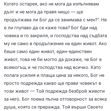
Когато остарея, ако не мога да изпълнявам
дълг и не мога да правя нищо — ще
продължава ли Бог да се занимава с мен?“. Не
е ли глупаво да се каже това? Бог бди над
човека и го закриля, и господства над съдбата
му не само в продължение на един живот. Ако
беше само един живот, един-единствен
живот, това не би могло да докаже, че Бог е
всемогъщ и че господства над всичко. Като
полага усилия и плаща цена за някого, Бог не
просто подрежда какво ще прави човекът в
този живот — Той подрежда безброй животи
за него. Бог поема пълна отговорност за всяка
душа, която се преражда. Той върши Своето