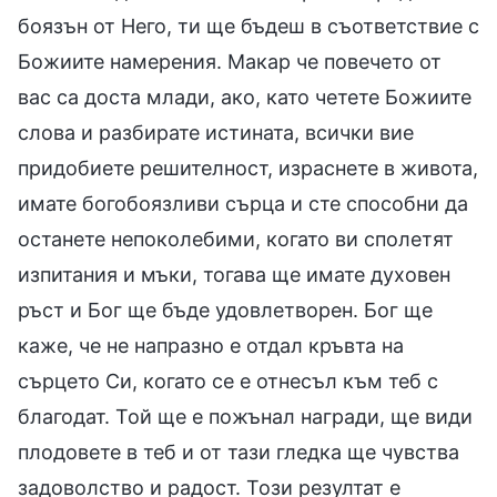
боязън от Него, ти ще бъдеш в съответствие с
Божиите намерения. Макар че повечето от
вас са доста млади, ако, като четете Божиите
слова и разбирате истината, всички вие
придобиете решителност, израснете в живота,
имате богобоязливи сърца и сте способни да
останете непоколебими, когато ви сполетят
изпитания и мъки, тогава ще имате духовен
ръст и Бог ще бъде удовлетворен. Бог ще
каже, че не напразно е отдал кръвта на
сърцето Си, когато се е отнесъл към теб с
благодат. Той ще е пожънал награди, ще види
плодовете в теб и от тази гледка ще чувства
задоволство и радост. Този резултат е