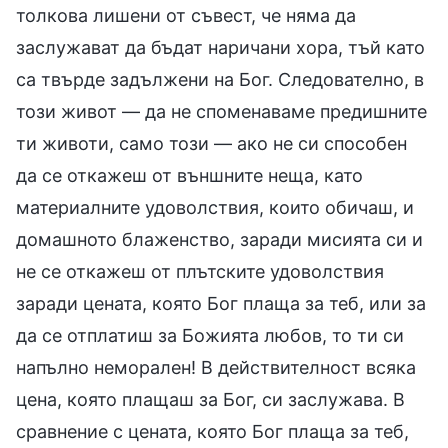
толкова лишени от съвест, че няма да
заслужават да бъдат наричани хора, тъй като
са твърде задължени на Бог. Следователно, в
този живот — да не споменаваме предишните
ти животи, само този — ако не си способен
да се откажеш от външните неща, като
материалните удоволствия, които обичаш, и
домашното блаженство, заради мисията си и
не се откажеш от плътските удоволствия
заради цената, която Бог плаща за теб, или за
да се отплатиш за Божията любов, то ти си
напълно неморален! В действителност всяка
цена, която плащаш за Бог, си заслужава. В
сравнение с цената, която Бог плаща за теб,