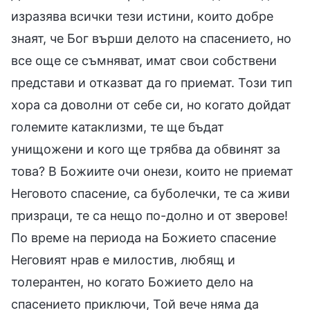
изразява всички тези истини, които добре
знаят, че Бог върши делото на спасението, но
все още се съмняват, имат свои собствени
представи и отказват да го приемат. Този тип
хора са доволни от себе си, но когато дойдат
големите катаклизми, те ще бъдат
унищожени и кого ще трябва да обвинят за
това? В Божиите очи онези, които не приемат
Неговото спасение, са буболечки, те са живи
призраци, те са нещо по-долно и от зверове!
По време на периода на Божието спасение
Неговият нрав е милостив, любящ и
толерантен, но когато Божието дело на
спасението приключи, Той вече няма да