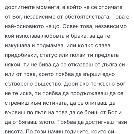
достигнете момента, в който не се отричате
от Бог, независимо от обстоятелствата. Това е
най-основното нещо. Освен това, независимо
кой използва любовта и брака, за да те
изкушава и подмамва, или колко слава,
придобивки, статус или ползи ти предлага
някой, ти не бива да се отказваш от дълга си
или от това, което трябва да върши едно
сътворено същество. Дори ако по-късно Бог
не те иска, ти трябва да продължаваш да се
стремиш към истината, да се опитваш да
вървиш по пътя на това да се боиш от Бог и
да отбягваш злото. Трябва да достигнеш тази
висота. По този начин годините, които си