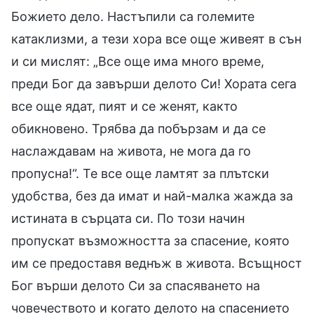
Божието дело. Настъпили са големите
катаклизми, а тези хора все още живеят в сън
и си мислят: „Все още има много време,
преди Бог да завърши делото Си! Хората сега
все още ядат, пият и се женят, както
обикновено. Трябва да побързам и да се
наслаждавам на живота, не мога да го
пропусна!“. Те все още ламтят за плътски
удобства, без да имат и най-малка жажда за
истината в сърцата си. По този начин
пропускат възможността за спасение, която
им се предоставя веднъж в живота. Всъщност
Бог върши делото Си за спасяването на
човечеството и когато делото на спасението