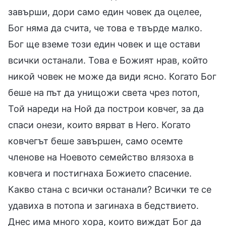
завърши, дори само един човек да оцелее,
Бог няма да счита, че това е твърде малко.
Бог ще вземе този един човек и ще остави
всички останали. Това е Божият нрав, който
никой човек не може да види ясно. Когато Бог
беше на път да унищожи света чрез потоп,
Той нареди на Ной да построи ковчег, за да
спаси онези, които вярват в Него. Когато
ковчегът беше завършен, само осемте
членове на Ноевото семейство влязоха в
ковчега и постигнаха Божието спасение.
Какво стана с всички останали? Всички те се
удавиха в потопа и загинаха в бедствието.
Днес има много хора, които виждат Бог да