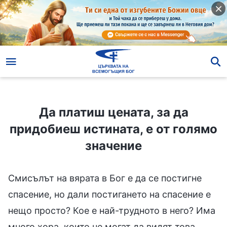
Да платиш цената, за да придобиеш истината, е от голямо значение
Да платиш цената, за да
придобиеш истината, е от голямо
значение
Смисълът на вярата в Бог е да се постигне
спасение, но дали постигането на спасение е
нещо просто? Кое е най-трудното в него? Има
много хора, които не могат да видят това