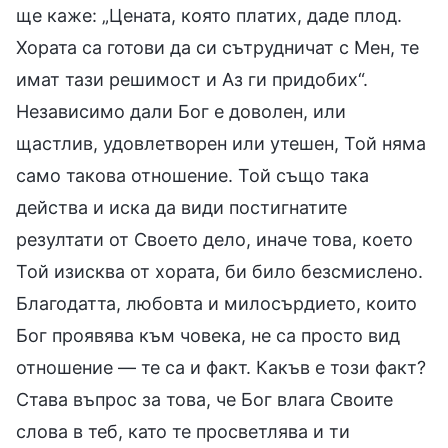
ще каже: „Цената, която платих, даде плод.
Хората са готови да си сътрудничат с Мен, те
имат тази решимост и Аз ги придобих“.
Независимо дали Бог е доволен, или
щастлив, удовлетворен или утешен, Той няма
само такова отношение. Той също така
действа и иска да види постигнатите
резултати от Своето дело, иначе това, което
Той изисква от хората, би било безсмислено.
Благодатта, любовта и милосърдието, които
Бог проявява към човека, не са просто вид
отношение — те са и факт. Какъв е този факт?
Става въпрос за това, че Бог влага Своите
слова в теб, като те просветлява и ти