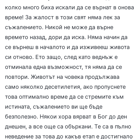
колко много биха искали да се върнат в онова
време! За жалост в този свят няма лек за
съжалението. Никой не може да върне
времето назад, дори да иска. Няма начин да
се върнеш в началото и да изживееш живота
си отново. Ето защо, след като веднъж е
отминала една възможност, тя няма да се
повтори. Животът на човека продължава
само няколко десетилетия, ако пропуснете
това оптимално време да се стремите към
истината, съжалението ви ще бъде
безполезно. Някои хора вярват в Бог до ден
днешен, а все още са объркани. Те са в пълно
неведение за това до какъв етап е достигнало