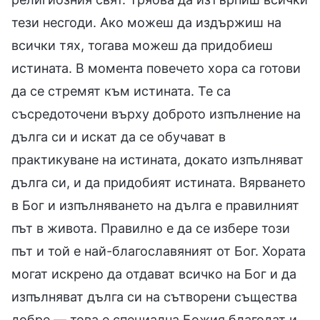
тези несгоди. Ако можеш да издържиш на
всички тях, тогава можеш да придобиеш
истината. В момента повечето хора са готови
да се стремят към истината. Те са
съсредоточени върху доброто изпълнение на
дълга си и искат да се обучават в
практикуване на истината, докато изпълняват
дълга си, и да придобият истината. Вярването
в Бог и изпълняването на дълга е правилният
път в живота. Правилно е да се избере този
път и той е най-благославяният от Бог. Хората
могат искрено да отдават всичко на Бог и да
изпълняват дълга си на сътворени същества
добре — това е специална Божия благодат и