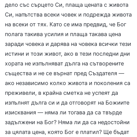
дело със сърцето Си, плаща цената с живота
Си, напътства всеки човек и подрежда живота
на всеки от тях. Като се има предвид, че Бог
полага такива усилия и плаща такава цена
заради човека и дарява на човека всички тези
истини и този живот, ако в тези последни дни
хората не изпълняват дълга на сътворените
същества и не се върнат пред Създателя —
ако независимо колко живота и поколения са
преживели, в крайна сметка не успеят да
изпълнят дълга си и да отговорят на Божиите
изисквания — няма ли тогава да са твърде
задължени на Бог? Няма ли да са недостойни
за цялата цена, която Бог е платил? Ще бъдат