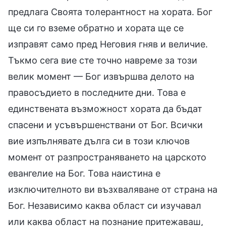
предлага Своята толерантност на хората. Бог
ще си го вземе обратно и хората ще се
изправят само пред Неговия гняв и величие.
Тъкмо сега вие сте точно навреме за този
велик момент — Бог извършва делото на
правосъдието в последните дни. Това е
единствената възможност хората да бъдат
спасени и усъвършенствани от Бог. Всички
вие изпълнявате дълга си в този ключов
момент от разпространяването на царското
евангелие на Бог. Това наистина е
изключителното ви възхваляване от страна на
Бог. Независимо каква област си изучавал
или каква област на познание притежаваш,