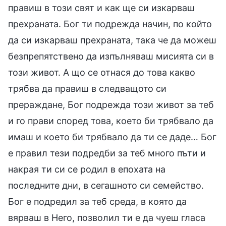
правиш в този свят и как ще си изкарваш
прехраната. Бог ти подрежда начин, по който
да си изкарваш прехраната, така че да можеш
безпрепятствено да изпълняваш мисията си в
този живот. А що се отнася до това какво
трябва да правиш в следващото си
прераждане, Бог подрежда този живот за теб
и го прави според това, което би трябвало да
имаш и което би трябвало да ти се даде… Бог
е правил тези подредби за теб много пъти и
накрая ти си се родил в епохата на
последните дни, в сегашното си семейство.
Бог е подредил за теб среда, в която да
вярваш в Него, позволил ти е да чуеш гласа