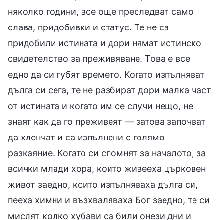
няколко години, все още преследват само
слава, придобивки и статус. Те не са
придобили истината и дори нямат истинско
свидетелство за преживяване. Това е все
едно да си губят времето. Когато изпълняват
дълга си сега, те не разбират дори малка част
от истината и когато им се случи нещо, не
знаят как да го преживеят — затова започват
да хленчат и са изпълнени с голямо
разкаяние. Когато си спомнят за началото, за
всички млади хора, които живееха църковен
живот заедно, които изпълняваха дълга си,
пееха химни и възхваляваха Бог заедно, те си
мислят колко хубави са били онези дни и