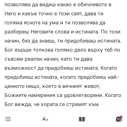
позволява да видиш какво е обичливото в
Него и какъв точно е този свят, дава ти
голяма яснота на ума и ти позволява да
разбереш Неговите слова и истината. По този
начин, без да знаеш, ти придобиваш истината.
Бог върши толкова голямо дело върху теб по
съвсем реален начин, като ти дава
възможност да придобиеш истината. Когато
придобиеш истината, когато придобиеш най-
ценното нещо, което е вечният живот,
Божиите намерения са удовлетворени. Когато
Бог вижда, че хората се стремят към
истината и желаят да Му сътрудничат, Той е
щастлив и доволен. Тогава Той има