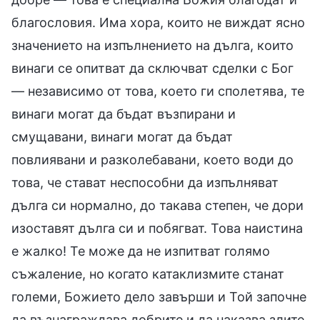
благословия. Има хора, които не виждат ясно
значението на изпълнението на дълга, които
винаги се опитват да сключват сделки с Бог
— независимо от това, което ги сполетява, те
винаги могат да бъдат възпирани и
смущавани, винаги могат да бъдат
повлиявани и разколебавани, което води до
това, че стават неспособни да изпълняват
дълга си нормално, до такава степен, че дори
изоставят дълга си и побягват. Това наистина
е жалко! Те може да не изпитват голямо
съжаление, но когато катаклизмите станат
големи, Божието дело завърши и Той започне
да възнаграждава добрите и да наказва злите,