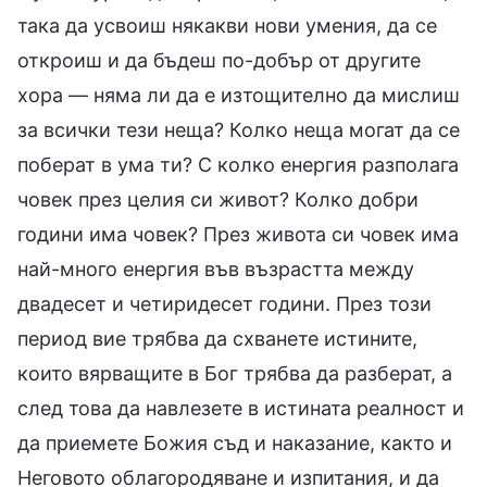
така да усвоиш някакви нови умения, да се
откроиш и да бъдеш по-добър от другите
хора — няма ли да е изтощително да мислиш
за всички тези неща? Колко неща могат да се
поберат в ума ти? С колко енергия разполага
човек през целия си живот? Колко добри
години има човек? През живота си човек има
най-много енергия във възрастта между
двадесет и четиридесет години. През този
период вие трябва да схванете истините,
които вярващите в Бог трябва да разберат, а
след това да навлезете в истината реалност и
да приемете Божия съд и наказание, както и
Неговото облагородяване и изпитания, и да