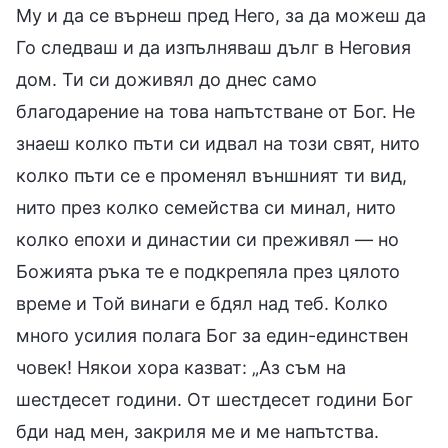
Му и да се върнеш пред Него, за да можеш да
Го следваш и да изпълняваш дълг в Неговия
дом. Ти си доживял до днес само
благодарение на това напътстване от Бог. Не
знаеш колко пъти си идвал на този свят, нито
колко пъти се е променял външният ти вид,
нито през колко семейства си минал, нито
колко епохи и династии си преживял — но
Божията ръка те е подкрепяла през цялото
време и Той винаги е бдял над теб. Колко
много усилия полага Бог за един-единствен
човек! Някои хора казват: „Аз съм на
шестдесет години. От шестдесет години Бог
бди над мен, закриля ме и ме напътства.