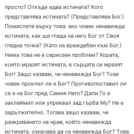
просто? Откъде идва истината? Кого
представлява истината? (Представлява Бог.)
Помислете върху това: ако човек ненавижда
истината, как ще гледа на него Бог от Своя
гледна точка? (Като на враждебен към Бог.)
Нима това не е сериозен проблем? Хората,
които мразят истината, в сърцата си мразят
Бог! Защо казвам, че ненавижда Бог? Този
човек проклел ли е Бог? Противопоставил ли
се е на Бог пред Самия Него? Дали Го е
заклеймил или упреквал зад гърба Му? Не е
задължително. Тогава защо казвам, че
разкриването на нрав, който ненавижда
истината, означава да се ненавижда Бог? Това