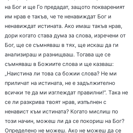
на Бог и ще Го предадат, защото поквареният
им нрав е такъв, че те ненавиждат Бог и
ненавиждат истината. Ако имаш такъв нрав,
дори когато става дума за слова, изречени от
Бог, ще се съмняваш в тях, ще искаш да ги
анализираш и разнищваш. Тогава ще се
съмняваш в Божиите слова и ще казваш:
„Наистина ли това са божии слова? Не ми
приличат на истината, не е задължително
всички те да ми изглеждат правилни!“. Така не
се ли разкрива твоят нрав, изпълнен с
ненавист към истината? Когато мислиш по
този начин, можеш ли да се покориш на Бог?
Определено не можеш. Ако не можеш да се