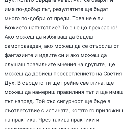
има по-добър път, резултатите ще бъдат
много по-добри от преди. Това не е ли
Божието напътствие? То е нещо прекрасно!
Ако можеш да избягваш да бъдеш
самоправеден, ако можеш да се отърсиш от
фантазиите и идеите си и ако можеш да
слушаш правилните мнения на другите, ще
можеш да добиеш просветлението на Светия
Дух. В сърцето ти ще грейне светлина, ще
можеш да намериш правилния път и ще имаш
път напред. Той със сигурност ще бъде в
съответствие с истината, когато го приложиш
на практика. Чрез такива практики и
преживявания ще се научиш как да