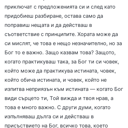
приключат с предложенията си и след като
придобиеш разбиране, остава само да
поправиш нещата и да действаш в
съответствие с принципите. Хората може да
си мислят, че това е нещо незначително, но за
Бог то е важно. Защо казвам това? Защото,
когато практикуваш така, за Бог ти си човек,
който може да практикува истината, човек,
който обича истината, и човек, който не
изпитва неприязън към истината — когато Бог
види сърцето ти, Той вижда и твоя нрав, а
това е много важно. С други думи, когато
изпълняваш дълга си и действаш в
присъствието на Бог, всичко това, което