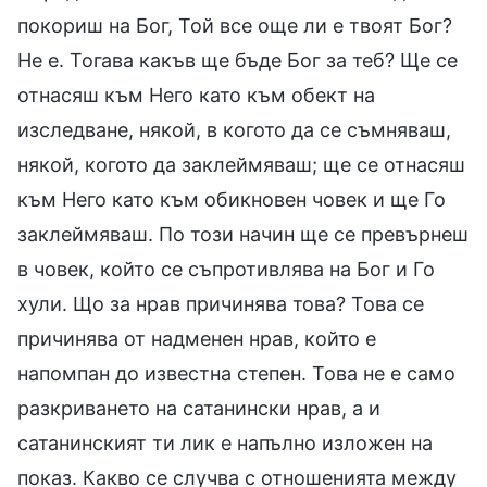
покориш на Бог, Той все още ли е твоят Бог?
Не е. Тогава какъв ще бъде Бог за теб? Ще се
отнасяш към Него като към обект на
изследване, някой, в когото да се съмняваш,
някой, когото да заклеймяваш; ще се отнасяш
към Него като към обикновен човек и ще Го
заклеймяваш. По този начин ще се превърнеш
в човек, който се съпротивлява на Бог и Го
хули. Що за нрав причинява това? Това се
причинява от надменен нрав, който е
напомпан до известна степен. Това не е само
разкриването на сатанински нрав, а и
сатанинският ти лик е напълно изложен на
показ. Какво се случва с отношенията между