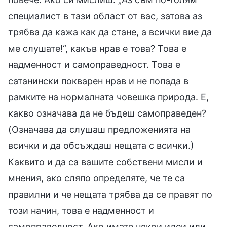
специалист в тази област от вас, затова аз
трябва да кажа как да стане, а всички вие да
ме слушате!“, какъв нрав е това? Това е
надменност и самоправедност. Това е
сатанински покварен нрав и не попада в
рамките на нормалната човешка природа. Е,
какво означава да не бъдеш самоправеден?
(Означава да слушаш предложенията на
всички и да обсъждаш нещата с всички.)
Каквито и да са вашите собствени мисли и
мнения, ако сляпо определяте, че те са
правилни и че нещата трябва да се правят по
този начин, това е надменност и
самоправедност. Ако имате някои идеи или