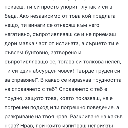
покаеш, ти си просто упорит глупак и си в
беда. Ако независимо от това кой предлага
нещо, ти винаги се отнасяш към него
негативно, съпротивляваш се и не приемаш
дори малка част от истината, а сърцето ти е
съвсем бунтовно, затворено и
съпротивляващо се, тогава си толкова нелеп,
ти си един абсурден човек! Твърде труден си
за справяне!“. В какво се изразява трудността
на справянето с теб? Справянето с теб е
трудно, защото това, което показваш, не е
погрешен подход или погрешно поведение, а
разкриване на твоя нрав. Разкриване на какъв
нрав? Нрав, при който изпитваш неприязън