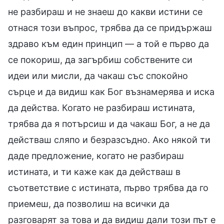
не разбираш и не знаеш до какви истини се
отнася този въпрос, трябва да се придържаш
здраво към един принцип — а той е първо да
се покориш, да загърбиш собствените си
идеи или мисли, да чакаш със спокойно
сърце и да видиш как Бог възнамерява и иска
да действа. Когато не разбираш истината,
трябва да я потърсиш и да чакаш Бог, а не да
действаш сляпо и безразсъдно. Ако някой ти
даде предложение, когато не разбираш
истината, и ти каже как да действаш в
съответствие с истината, първо трябва да го
приемеш, да позволиш на всички да
разговарят за това и да видиш дали този път е