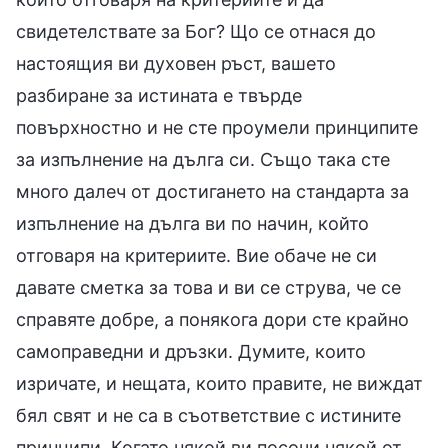
свидетелствате за Бог? Що се отнася до
настоящия ви духовен ръст, вашето
разбиране за истината е твърде
повърхностно и не сте проумели принципите
за изпълнение на дълга си. Също така сте
много далеч от достигането на стандарта за
изпълнение на дълга ви по начин, който
отговаря на критериите. Вие обаче не си
давате сметка за това и ви се струва, че се
справяте добре, а понякога дори сте крайно
самоправедни и дръзки. Думите, които
изричате, и нещата, които правите, не виждат
бял свят и не са в съответствие с истините
принципи. Когато някой ви посочи някой от