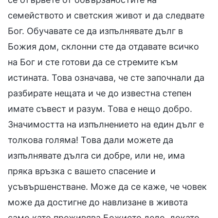
семейството и светския живот и да следвате
Бог. Обучавате се да изпълнявате дълг в
Божия дом, склонни сте да отдавате всичко
на Бог и сте готови да се стремите към
истината. Това означава, че сте започнали да
разбирате нещата и че до известна степен
имате съвест и разум. Това е нещо добро.
Значимостта на изпълнението на един дълг е
толкова голяма! Това дали можете да
изпълнявате дълга си добре, или не, има
пряка връзка с вашето спасение и
усъвършенстване. Може да се каже, че човек
може да достигне до навлизане в живота
само като преживява Божието дело, докато