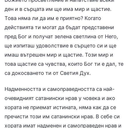
ден и в сърцата им ще има мир и щастие.
Това няма ли да им е приятно? Когато
действията ти могат да бъдат представени
пред Бог и получат зелена светлина от Него,
ще изпиташ удоволствие в сърцето си и ще
имаш вътрешен мир и щастие. Този мир и
това щастие са чувства, които Бог ти е дал, те
са докосването ти от Светия Дух.
Надменността и самоправедността са най-
очевидният сатанински нрав у човека и ако
хората не приемат истината, няма как да се
пречисти този им сатанински нрав. В себе си
хората имат надменен и самоправеден нрав и