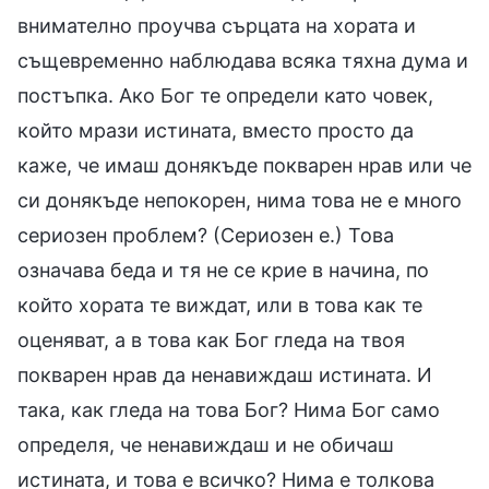
внимателно проучва сърцата на хората и
същевременно наблюдава всяка тяхна дума и
постъпка. Ако Бог те определи като човек,
който мрази истината, вместо просто да
каже, че имаш донякъде покварен нрав или че
си донякъде непокорен, нима това не е много
сериозен проблем? (Сериозен е.) Това
означава беда и тя не се крие в начина, по
който хората те виждат, или в това как те
оценяват, а в това как Бог гледа на твоя
покварен нрав да ненавиждаш истината. И
така, как гледа на това Бог? Нима Бог само
определя, че ненавиждаш и не обичаш
истината, и това е всичко? Нима е толкова