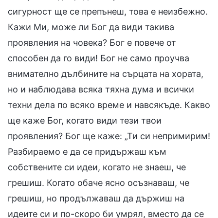
сигурност ще се препънеш, това е неизбежно.
Кажи Ми, може ли Бог да види такива
проявления на човека? Бог е повече от
способен да го види! Бог не само проучва
внимателно дълбините на сърцата на хората,
но и наблюдава всяка тяхна дума и всички
техни дела по всяко време и навсякъде. Какво
ще каже Бог, когато види тези твои
проявления? Бог ще каже: „Ти си непримирим!
Разбираемо е да се придържаш към
собствените си идеи, когато не знаеш, че
грешиш. Когато обаче ясно осъзнаваш, че
грешиш, но продължаваш да държиш на
идеите си и по-скоро би умрял, вместо да се