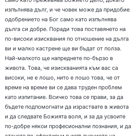
изпълнява дълг, и че човек може да придобие
одобрението на Бог само като изпълнява
дълга си добре. Поради това поставянето на
по-високи изисквания по отношение на дълга
ви и малко кастрене ще ви бъдат от полза.
Най-малкото ще напреднете по-бързо в
живота. Това, че изискванията към вас са
високи, не е лошо, нито е лошо това, че от
време на време ви се дава труден проблем
като изпитание. Всичко това се прави, за да
бъдете подпомогнати да израствате в живота
и да следвате Божията воля, и за да усвоите
по-добре някои професионални познания, и да
станете по-ефективни в изпълнението на