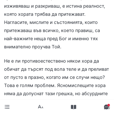
изживяваш и разкриваш, е истина реалност,
която хората трябва да притежават.
Нагласите, мислите и състоянията, които
притежаваш във всичко, което правиш, са
най-важните неща пред Бог и именно тях
внимателно проучва Той.
Не е ли противоестествено някои хора да
обичат да търсят под вола теле и да преливат
от пусто в празно, когато им се случи нещо?
Това е голям проблем. Ясномислещите хора
няма да допуснат тази грешка, но абсурдните
хора са точно такива. Те винаги си
въобразяват, че другите ги затрудняват, че