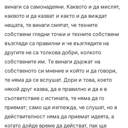
винаги са самонадеяни. Каквото и да мислят,
каквото и да казват и както и да виждат
нещата, те винаги смятат, че техните
собствени гледни точки и техните собствени
възгледи са правилни и че възгледите на
другите не са толкова добри, колкото
собствените им. Те винаги държат на
собственото си мнение и който и да говори,
те няма да се вслушат. Дори и това, което
някой друг казва, да е правилно и да е в
съответствие с истината, те няма да го
приемат; само ще изглежда, че слушат, но в
действителност няма да приемат идеята, а
когато дойде време да действат, пак ще