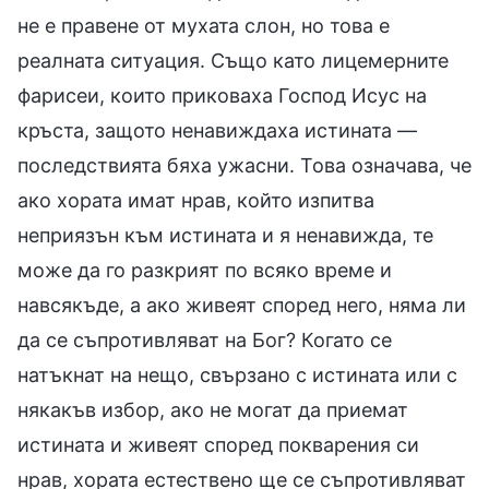
не е правене от мухата слон, но това е
реалната ситуация. Също като лицемерните
фарисеи, които приковаха Господ Исус на
кръста, защото ненавиждаха истината —
последствията бяха ужасни. Това означава, че
ако хората имат нрав, който изпитва
неприязън към истината и я ненавижда, те
може да го разкрият по всяко време и
навсякъде, а ако живеят според него, няма ли
да се съпротивляват на Бог? Когато се
натъкнат на нещо, свързано с истината или с
някакъв избор, ако не могат да приемат
истината и живеят според покварения си
нрав, хората естествено ще се съпротивляват