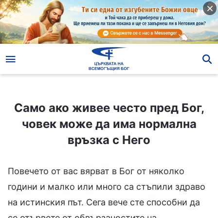
Само ако живее често пред Бог, човек може да има нормална връзка с Него
Само ако живее често пред Бог,
човек може да има нормална
връзка с Него
Повечето от вас вярват в Бог от няколко
години и малко или много са стъпили здраво
на истинския път. Сега вече сте способни да
се отървете от обвързаностите на