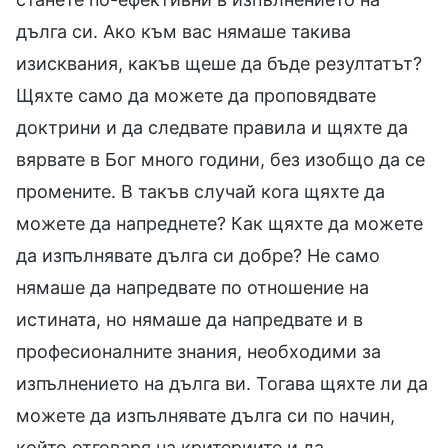
дълга си. Ако към вас нямаше такива
изисквания, какъв щеше да бъде резултатът?
Щяхте само да можете да проповядвате
доктрини и да следвате правила и щяхте да
вярвате в Бог много години, без изобщо да се
промените. В такъв случай кога щяхте да
можете да напреднете? Как щяхте да можете
да изпълнявате дълга си добре? Не само
нямаше да напредвате по отношение на
истината, но нямаше да напредвате и в
професионалните знания, необходими за
изпълнението на дълга ви. Тогава щяхте ли да
можете да изпълнявате дълга си по начин,
който отговаря на критериите и да