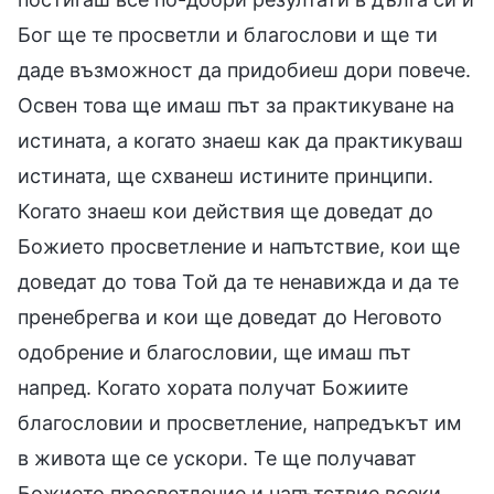
Бог ще те просветли и благослови и ще ти
даде възможност да придобиеш дори повече.
Освен това ще имаш път за практикуване на
истината, а когато знаеш как да практикуваш
истината, ще схванеш истините принципи.
Когато знаеш кои действия ще доведат до
Божието просветление и напътствие, кои ще
доведат до това Той да те ненавижда и да те
пренебрегва и кои ще доведат до Неговото
одобрение и благословии, ще имаш път
напред. Когато хората получат Божиите
благословии и просветление, напредъкът им
в живота ще се ускори. Те ще получават
Божието просветление и напътствие всеки