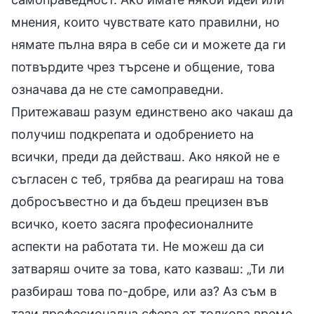
мнения, които чувствате като правилни, но
нямате пълна вяра в себе си и можете да ги
потвърдите чрез търсене и общение, това
означава да не сте самоправедни.
Притежаваш разум единствено ако чакаш да
получиш подкрепата и одобрението на
всички, преди да действаш. Ако някой не е
съгласен с теб, трябва да реагираш на това
добросъвестно и да бъдеш прецизен във
всичко, което засяга професионалните
аспекти на работата ти. Не можеш да си
затваряш очите за това, като казваш: „Ти ли
разбираш това по-добре, или аз? Аз съм в
тази професионална сфера от толкова време