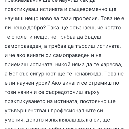
практикуваш истината и същевременно ще
научиш нещо ново за тази професия. Това не е
ли нещо добро? Така ще осъзнаеш, че когато
те сполети нещо, не трябва да бъдеш
самоправеден, а трябва да търсиш истината,
и че ако винаги си самоправеден и не
приемаш истината, никой няма да те харесва,
а Бог със сигурност ще те ненавижда. Това не
е ли научен урок? Ако винаги се стремиш по
този начин и се съсредоточиш върху
практикуването на истината, постоянно ще
усъвършенстваш професионалните си
умения, докато изпълняваш дълга си, ще
постигаш все по-добри резултати в дълга си и