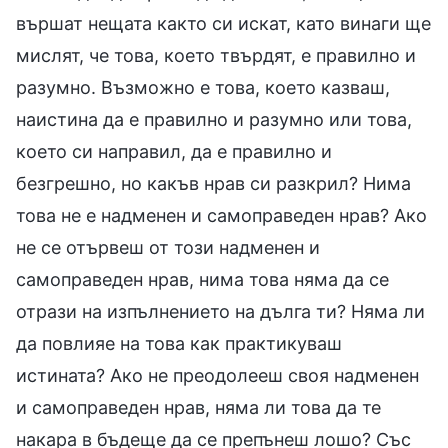
вършат нещата както си искат, като винаги ще
мислят, че това, което твърдят, е правилно и
разумно. Възможно е това, което казваш,
наистина да е правилно и разумно или това,
което си направил, да е правилно и
безгрешно, но какъв нрав си разкрил? Нима
това не е надменен и самоправеден нрав? Ако
не се отървеш от този надменен и
самоправеден нрав, нима това няма да се
отрази на изпълнението на дълга ти? Няма ли
да повлияе на това как практикуваш
истината? Ако не преодолееш своя надменен
и самоправеден нрав, няма ли това да те
накара в бъдеще да се препънеш лошо? Със