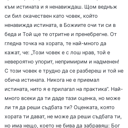
към истината и я ненавиждаш. Щом веднъж
си бил окачествен като човек, който
ненавижда истината, в Божиите очи ти си в
беда и Той ще те отритне и пренебрегне. От
гледна точка на хората, те най-много да
кажат, че: „Този човек е с лош нрав, той е
невероятно упорит, непримирим и надменен!
С този човек е трудно да се разбереш и той не
обича истината. Никога не е приемал
истината, нито я е прилагал на практика“. Най-
много всеки да ти даде тази оценка, но може
ли тя да реши съдбата ти? Оценката, която
хората ти дават, не може да реши съдбата ти,
но има нещо, което не бива да забравяш: Бог