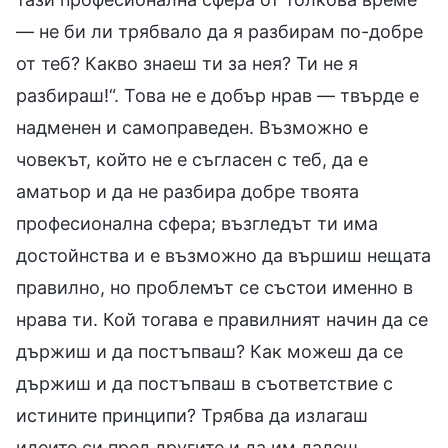
— не би ли трябвало да я разбирам по-добре
от теб? Какво знаеш ти за нея? Ти не я
разбираш!“. Това не е добър нрав — твърде е
надменен и самоправеден. Възможно е
човекът, който не е съгласен с теб, да е
аматьор и да не разбира добре твоята
професионална сфера; възгледът ти има
достойнства и е възможно да вършиш нещата
правилно, но проблемът се състои именно в
нрава ти. Кой тогава е правилният начин да се
държиш и да постъпваш? Как можеш да се
държиш и да постъпваш в съответствие с
истините принципи? Трябва да излагаш
идеите си пред другите и да им дадеш