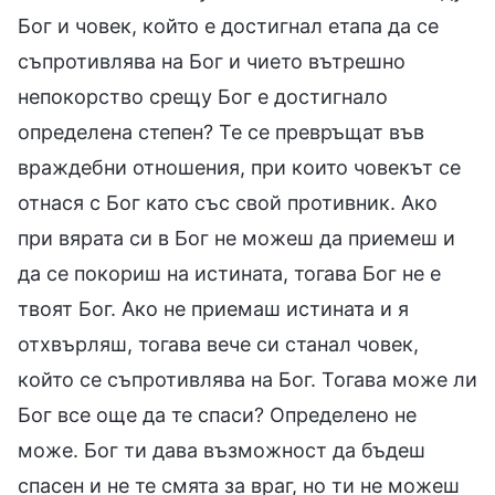
Бог и човек, който е достигнал етапа да се
съпротивлява на Бог и чието вътрешно
непокорство срещу Бог е достигнало
определена степен? Те се превръщат във
враждебни отношения, при които човекът се
отнася с Бог като със свой противник. Ако
при вярата си в Бог не можеш да приемеш и
да се покориш на истината, тогава Бог не е
твоят Бог. Ако не приемаш истината и я
отхвърляш, тогава вече си станал човек,
който се съпротивлява на Бог. Тогава може ли
Бог все още да те спаси? Определено не
може. Бог ти дава възможност да бъдеш
спасен и не те смята за враг, но ти не можеш