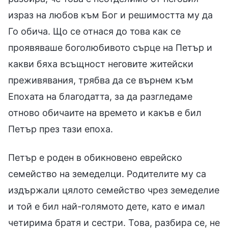
израз на любов към Бог и решимостта му да
Го обича. Що се отнася до това как се
проявяваше боголюбивото сърце на Петър и
какви бяха всъщност неговите житейски
преживявания, трябва да се върнем към
Епохата на благодатта, за да разгледаме
отново обичаите на времето и какъв е бил
Петър през тази епоха.
Петър е роден в обикновено еврейско
семейство на земеделци. Родителите му са
издържали цялото семейство чрез земеделие
и той е бил най-голямото дете, като е имал
четирима братя и сестри. Това, разбира се, не