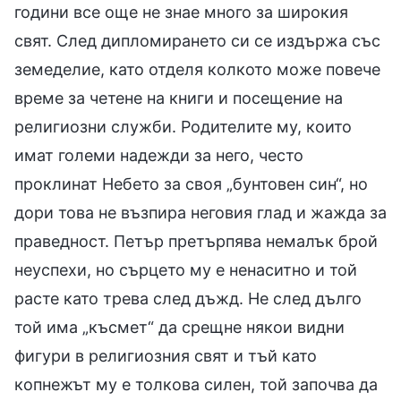
години все още не знае много за широкия
свят. След дипломирането си се издържа със
земеделие, като отделя колкото може повече
време за четене на книги и посещение на
религиозни служби. Родителите му, които
имат големи надежди за него, често
проклинат Небето за своя „бунтовен син“, но
дори това не възпира неговия глад и жажда за
праведност. Петър претърпява немалък брой
неуспехи, но сърцето му е ненаситно и той
расте като трева след дъжд. Не след дълго
той има „късмет“ да срещне някои видни
фигури в религиозния свят и тъй като
копнежът му е толкова силен, той започва да