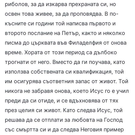
риболов, за да изкарва прехраната си, но
освен това живее, за да проповядва. В по-
късните си години той написва първото и
второто послание на Петър, както и няколко
писма до църквата във Филаделфия от онова
време. Хората от този период са дълбоко
трогнати от него. Вместо да ги поучава, като
използва собствената си квалификация, той
им осигурява съответния запас от живот. Той
никога не забравя онова, което Исус го е учил
преди да си отиде, и се вдъхновява от тях
през целия си живот. Като следва Исус, той
решава да се отплати за любовта на Господ
със смъртта си и да следва Неговия пример