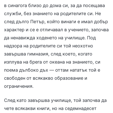
в синагога близо до дома си, за да посещава
служби, без знанието на родителите си. Не
след дълго Петър, който винаги е имал добър
характер и се е отличавал в учението, започва
да ненавижда ходенето на училище. Под
надзора на родителите си той неохотно
завършва гимназия, след което, когато
изплува на брега от океана на знанието, си
поема дълбоко дъх — оттам нататък той е
свободен от всякакво образование и
ограничения.
След като завършва училище, той започва да
чете всякакви книги, но на седемнадесет