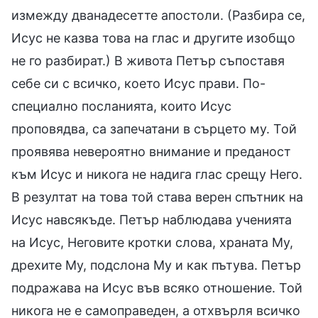
измежду дванадесетте апостоли. (Разбира се,
Исус не казва това на глас и другите изобщо
не го разбират.) В живота Петър съпоставя
себе си с всичко, което Исус прави. По-
специално посланията, които Исус
проповядва, са запечатани в сърцето му. Той
проявява невероятно внимание и преданост
към Исус и никога не надига глас срещу Него.
В резултат на това той става верен спътник на
Исус навсякъде. Петър наблюдава ученията
на Исус, Неговите кротки слова, храната Му,
дрехите Му, подслона Му и как пътува. Петър
подражава на Исус във всяко отношение. Той
никога не е самоправеден, а отхвърля всичко