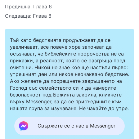
Предишна:
Глава 6
Следваща:
Глава 8
Тъй като бедствията продължават да се
увеличават, все повече хора започват да
осъзнават, че библейските пророчества не са
приказки, а реалност, която се разгръща пред
очите ни. Никой не знае кое ще настъпи първо:
утрешният ден или някое неочаквано бедствие.
Ако желаете да посрещнете завръщането на
Господ със семейството си и да намерите
безопасност под Божията закрила, кликнете
върху Messenger, за да се присъедините към
нашата група за изучаване. Не чакайте до утре.
Свържете се с нас в Messenger