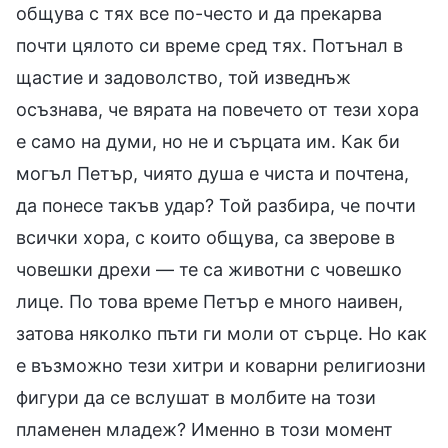
общува с тях все по-често и да прекарва
почти цялото си време сред тях. Потънал в
щастие и задоволство, той изведнъж
осъзнава, че вярата на повечето от тези хора
е само на думи, но не и сърцата им. Как би
могъл Петър, чиято душа е чиста и почтена,
да понесе такъв удар? Той разбира, че почти
всички хора, с които общува, са зверове в
човешки дрехи — те са животни с човешко
лице. По това време Петър е много наивен,
затова няколко пъти ги моли от сърце. Но как
е възможно тези хитри и коварни религиозни
фигури да се вслушат в молбите на този
пламенен младеж? Именно в този момент