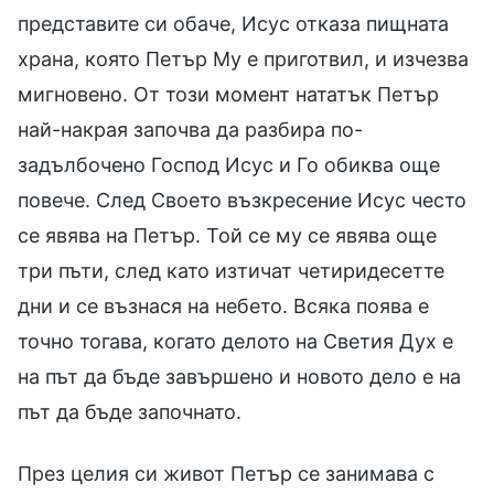
представите си обаче, Исус отказа пищната
храна, която Петър Му е приготвил, и изчезва
мигновено. От този момент нататък Петър
най-накрая започва да разбира по-
задълбочено Господ Исус и Го обиква още
повече. След Своето възкресение Исус често
се явява на Петър. Той се му се явява още
три пъти, след като изтичат четиридесетте
дни и се възнася на небето. Всяка поява е
точно тогава, когато делото на Светия Дух е
на път да бъде завършено и новото дело е на
път да бъде започнато.
През целия си живот Петър се занимава с