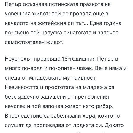
Петър осъзнава истинската празнота на
човешкия живот: той се проваля още в
началото на житейския си път… Една година
по-късно той напуска синагогата и започва
самостоятелен живот.
Неуспехът превръща 18-годишния Петър в
много по-зрял и по-опитен човек. Вече няма и
следа от младежката му наивност.
Невинността и простотата на младежа са
безсърдечно задушени от претърпения
неуспех и той започва живот като рибар.
Впоследствие са забелязани хора, които го
слушат да проповядва от лодката си. Докато