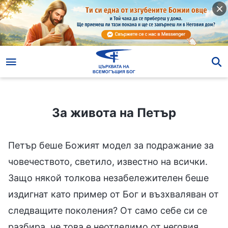
За живота на Петър
За живота на Петър
Петър беше Божият модел за подражание за
човечеството, светило, известно на всички.
Защо някой толкова незабележителен беше
издигнат като пример от Бог и възхваляван от
следващите поколения? От само себе си се
разбира, че това е неотделимо от неговия