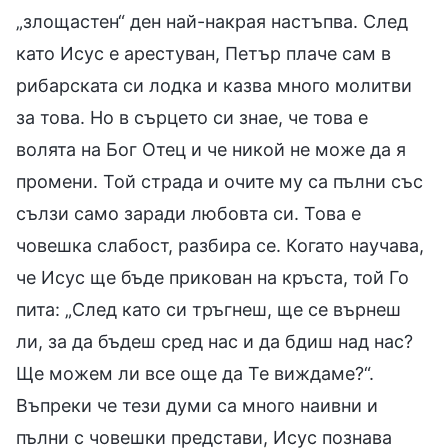
„злощастен“ ден най-накрая настъпва. След
като Исус е арестуван, Петър плаче сам в
рибарската си лодка и казва много молитви
за това. Но в сърцето си знае, че това е
волята на Бог Отец и че никой не може да я
промени. Той страда и очите му са пълни със
сълзи само заради любовта си. Това е
човешка слабост, разбира се. Когато научава,
че Исус ще бъде прикован на кръста, той Го
пита: „След като си тръгнеш, ще се върнеш
ли, за да бъдеш сред нас и да бдиш над нас?
Ще можем ли все още да Те виждаме?“.
Въпреки че тези думи са много наивни и
пълни с човешки представи, Исус познава