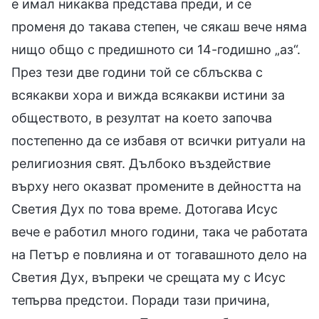
е имал никаква представа преди, и се
променя до такава степен, че сякаш вече няма
нищо общо с предишното си 14-годишно „аз“.
През тези две години той се сблъсква с
всякакви хора и вижда всякакви истини за
обществото, в резултат на което започва
постепенно да се избавя от всички ритуали на
религиозния свят. Дълбоко въздействие
върху него оказват промените в дейността на
Светия Дух по това време. Дотогава Исус
вече е работил много години, така че работата
на Петър е повлияна и от тогавашното дело на
Светия Дух, въпреки че срещата му с Исус
тепърва предстои. Поради тази причина,