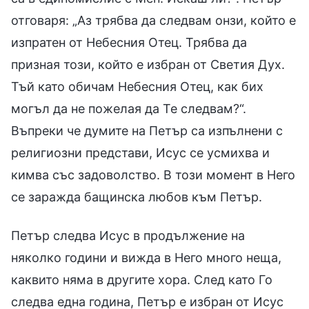
отговаря: „Аз трябва да следвам онзи, който е
изпратен от Небесния Отец. Трябва да
призная този, който е избран от Светия Дух.
Тъй като обичам Небесния Отец, как бих
могъл да не пожелая да Те следвам?“.
Въпреки че думите на Петър са изпълнени с
религиозни представи, Исус се усмихва и
кимва със задоволство. В този момент в Него
се заражда бащинска любов към Петър.
Петър следва Исус в продължение на
няколко години и вижда в Него много неща,
каквито няма в другите хора. След като Го
следва една година, Петър е избран от Исус