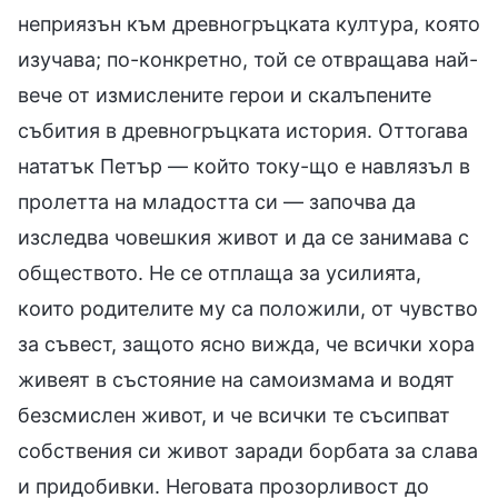
неприязън към древногръцката култура, която
изучава; по-конкретно, той се отвращава най-
вече от измислените герои и скалъпените
събития в древногръцката история. Оттогава
нататък Петър — който току-що е навлязъл в
пролетта на младостта си — започва да
изследва човешкия живот и да се занимава с
обществото. Не се отплаща за усилията,
които родителите му са положили, от чувство
за съвест, защото ясно вижда, че всички хора
живеят в състояние на самоизмама и водят
безсмислен живот, и че всички те съсипват
собствения си живот заради борбата за слава
и придобивки. Неговата прозорливост до