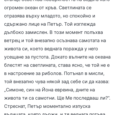
огромен океан от кръв. Светлината се
отразява върху младото, но спокойно и
сдържано лице на Петър. Той изглежда
дълбоко замислен. В този момент полъхва
ветрец и той внезапно осъзнава самотата на
живота си, което веднага поражда у него
усещане за пустота. Докато вълните на океана
блестят на светлината, става ясно, че той не е
в настроение за риболов. Потънал в мисли,
той внезапно чува някой зад себе си да казва:
„Симоне, син на Йона евреина, дните на
живота ти са самотни. Ще Ме последваш ли?“.
Стреснат, Петър моментално изпуска
въдицата, която държи, и тя веднага потъва