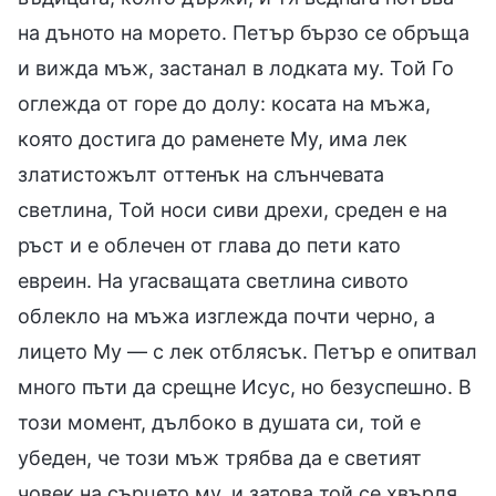
на дъното на морето. Петър бързо се обръща
и вижда мъж, застанал в лодката му. Той Го
оглежда от горе до долу: косата на мъжа,
която достига до раменете Му, има лек
златистожълт оттенък на слънчевата
светлина, Той носи сиви дрехи, среден е на
ръст и е облечен от глава до пети като
евреин. На угасващата светлина сивото
облекло на мъжа изглежда почти черно, а
лицето Му — с лек отблясък. Петър е опитвал
много пъти да срещне Исус, но безуспешно. В
този момент, дълбоко в душата си, той е
убеден, че този мъж трябва да е светият
човек на сърцето му, и затова той се хвърля