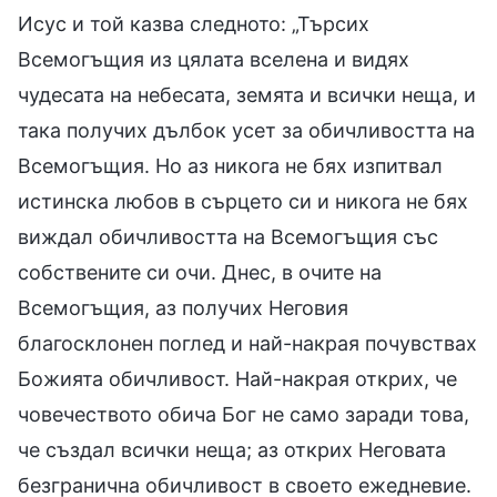
Исус и той казва следното: „Търсих
Всемогъщия из цялата вселена и видях
чудесата на небесата, земята и всички неща, и
така получих дълбок усет за обичливостта на
Всемогъщия. Но аз никога не бях изпитвал
истинска любов в сърцето си и никога не бях
виждал обичливостта на Всемогъщия със
собствените си очи. Днес, в очите на
Всемогъщия, аз получих Неговия
благосклонен поглед и най-накрая почувствах
Божията обичливост. Най-накрая открих, че
човечеството обича Бог не само заради това,
че създал всички неща; аз открих Неговата
безгранична обичливост в своето ежедневие.