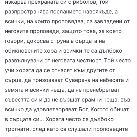
изкарва прехраната си с риболов, той
разпространява посланието навсякъде, а
всички, на които проповядва, са завладени от
неговите проповеди, защото това, за което
говори, докосва струна в сърцата на
обикновените хора и всички те са дълбоко
развълнувани от неговата честност. Той често
учи хората да се отнасят към другите от
сърце, да призовават Суверена на небесата и
земята и всички неща, да не пренебрегват
съвестта си и да не вършат срамни неща, във
всичко да удовлетворяват Бог, Когото обичат
в сърцата си… Хората често са дълбоко
трогнати, след като са слушали проповедите