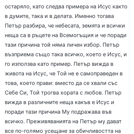
остаряло, като следва примера на Исус както
в думите, така и в делата. Именно тогава
Петър разбира, че небесата, земята и всички
неща са в ръцете на Всемогъщия и че поради
тази причина той няма личен избор. Петър
възприема също така всичко, което е Исус, и
го използва като пример. Петър вижда в
живота на Исус, че Той не е самоправеден в
това, което прави: вместо да се хвали със
Себе Си, Той трогва хората с любов. Петър
вижда в различните неща какъв е Исус и
поради тази причина Му подражава във
всичко. Преживяванията на Петър му дават
все по-голямо усещане за обичливостта на