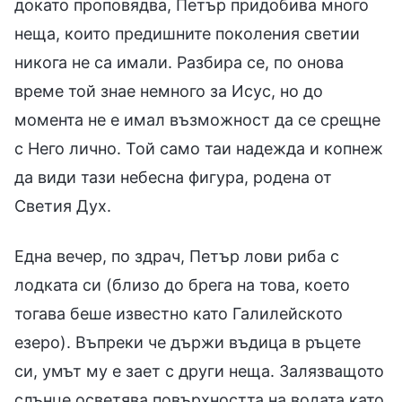
докато проповядва, Петър придобива много
неща, които предишните поколения светии
никога не са имали. Разбира се, по онова
време той знае немного за Исус, но до
момента не е имал възможност да се срещне
с Него лично. Той само таи надежда и копнеж
да види тази небесна фигура, родена от
Светия Дух.
Една вечер, по здрач, Петър лови риба с
лодката си (близо до брега на това, което
тогава беше известно като Галилейското
езеро). Въпреки че държи въдица в ръцете
си, умът му е зает с други неща. Залязващото
слънце осветява повърхността на водата като