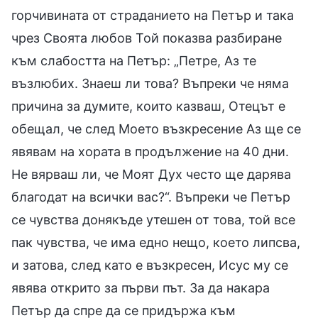
горчивината от страданието на Петър и така
чрез Своята любов Той показва разбиране
към слабостта на Петър: „Петре, Аз те
възлюбих. Знаеш ли това? Въпреки че няма
причина за думите, които казваш, Отецът е
обещал, че след Моето възкресение Аз ще се
явявам на хората в продължение на 40 дни.
Не вярваш ли, че Моят Дух често ще дарява
благодат на всички вас?“. Въпреки че Петър
се чувства донякъде утешен от това, той все
пак чувства, че има едно нещо, което липсва,
и затова, след като е възкресен, Исус му се
явява открито за първи път. За да накара
Петър да спре да се придържа към