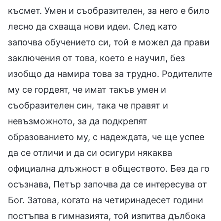
късмет. Умен и съобразителен, за него е било
лесно да схваща нови идеи. След като
започва обучението си, той е можел да прави
заключения от това, което е научил, без
изобщо да намира това за трудно. Родителите
му се гордеят, че имат такъв умен и
съобразителен син, така че правят и
невъзможното, за да подкрепят
образованието му, с надеждата, че ще успее
да се отличи и да си осигури някаква
официална длъжност в обществото. Без да го
осъзнава, Петър започва да се интересува от
Бог. Затова, когато на четиринадесет години
постъпва в гимназията, той изпитва дълбока