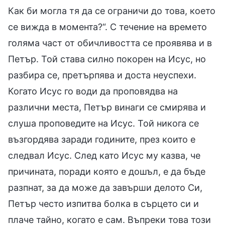
Как би могла тя да се ограничи до това, което
се вижда в момента?“. С течение на времето
голяма част от обичливостта се проявява и в
Петър. Той става силно покорен на Исус, но
разбира се, претърпява и доста неуспехи.
Когато Исус го води да проповядва на
различни места, Петър винаги се смирява и
слуша проповедите на Исус. Той никога се
възгордява заради годините, през които е
следвал Исус. След като Исус му казва, че
причината, поради която е дошъл, е да бъде
разпнат, за да може да завърши делото Си,
Петър често изпитва болка в сърцето си и
плаче тайно, когато е сам. Въпреки това този