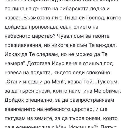
по лице на дъното на рибарската лодка и
казва: „Възможно ли е Ти да си Господ, който
дойде да проповядва евангелието на
небесното царство? Чувал съм за твоите
преживявания, но никога не съм Те виждал.
Исках да Те следвам, но не можех да Те
намеря“. Дотогава Исус вече е отишъл под
навеса на лодката, където седи спокойно.
„Стани и седни до Мен!“, казва Той. „Тук съм,
за да търся онези, които наистина Ме обичат.
Дойдох специално, за да разпространявам
евангелието на небесното царство, и ще
пътувам из земите, за да търся онези, които
са в единомислие с Мен. Искаш ли?“. Петър