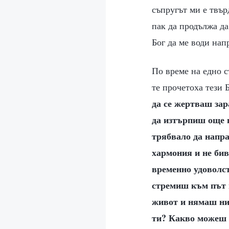
съпругът ми е твър
пак да продължа да
Бог да ме води нап
По време на едно с
те прочетоха тези 
да се жертваш зар
да изтърпиш още п
трябвало да напра
хармония и не бив
временно удоволст
стремиш към път в
живот и нямаш ник
ти? Какво можеш 