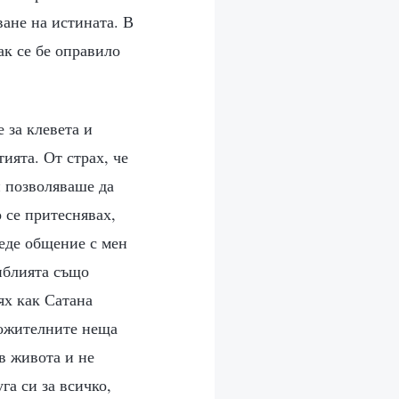
ване на истината. В
ак се бе оправило
 за клевета и
ията. От страх, че
и позволяваше да
о се притеснявах,
веде общение с мен
Библията също
ях как Сатана
оложителните неща
 в живота и не
га си за всичко,