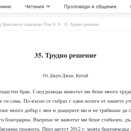
имни
Четения
Проповеди и общение
д Христовото съдилище (Том 8)
35. Трудно решение
35. Трудно решение
От Джун Джън, Китай
ещастен брак. След развода животът ми беше много труде
 си сама. По-късно се събрах с един колега от нашето у
еше много добър с мен и дъщерите ми и не трябваше да 
го благодарна. Въпреки че животът ми беше стабилен, дъ
яснима празнота. През август 2012 г. моята братовчедка