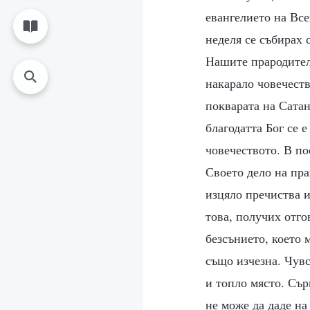
евангелието на Все
неделя се събирах 
Нашите прародители
накарало човечеств
покварата на Сатан
благодатта Бог се е
човечеството. В по
Своето дело на пра
изцяло пречиства и
това, получих отгов
безсънието, което 
също изчезна. Чувс
и топло място. Сър
не може да даде на