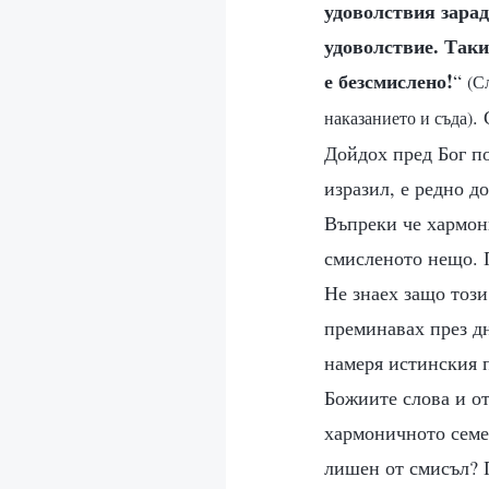
удоволствия зарад
удоволствие. Таки
е безсмислено!
“
(С
.
наказанието и съда)
Дойдох пред Бог по
изразил, е редно до
Въпреки че хармони
смисленото нещо. П
Не знаех защо този
преминавах през дн
намеря истинския п
Божиите слова и от
хармоничното семей
лишен от смисъл? 