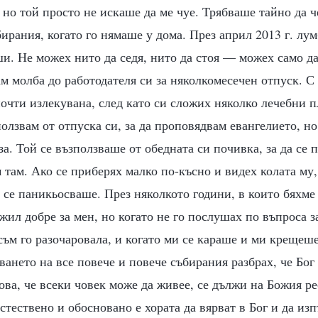
, но той просто не искаше да ме чуе. Трябваше тайно да 
ирания, когато го нямаше у дома. През април 2013 г. лу
и. Не можех нито да седя, нито да стоя — можех само д
м молба до работодателя си за няколкомесечен отпуск. С
очти излекувана, след като си сложих няколко лечебни п
ползвам от отпуска си, за да проповядвам евангелието, но
за. Той се възползваше от обедната си почивка, за да се
 там. Ако се приберях малко по-късно и видех колата му,
 се паникьосваше. През няколкото години, в които бяхме
жил добре за мен, но когато не го послушах по въпроса за
съм го разочаровала, и когато ми се караше и ми крещеш
ването на все повече и повече събирания разбрах, че Бог
ва, че всеки човек може да живее, се дължи на Божия ре
стествено и обосновано е хората да вярват в Бог и да изп