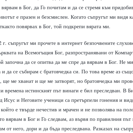
 вярвам в Бог, да Го почитам и да се стремя към придоби
вотът е празен и безсмислен. Когато съпругът ми видя к
ткакто повярвах в Бог, той подкрепи вярата ми.
 г. съпругът ми прочете в интернет безпочвените слухове
рквата на Всемогъщия Бог, разпространявани от Компарт
ой започна да се опитва да ме спре да вярвам в Бог. Не м
 и да се събирам с братовчедка си. По това време аз същ
г, ще ме хванат и ще ме затворят, но братовчедка ми про
вни времена истинският път винаги е бил преследван. В 
д Исус и Неговите ученици са претърпели гонения и вид
, който е твърде нечестив и мрачен и не позволява на п
то вярвам в Бог и Го следвам, аз вървя по правилния път
ам от него, дори и да бъда преследвана. Разказах на съпру