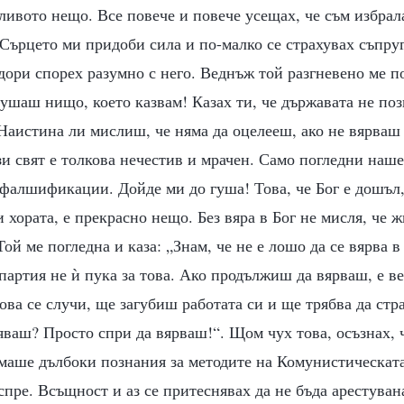
ливото нещо. Все повече и повече усещах, че съм избрал
 Сърцето ми придоби сила и по-малко се страхувах съпруг
дори спорех разумно с него. Веднъж той разгневено ме п
лушаш нищо, което казвам! Казах ти, че държавата не поз
Наистина ли мислиш, че няма да оцелееш, ако не вярваш 
зи свят е толкова нечестив и мрачен. Само погледни на
 фалшификации. Дойде ми до гуша! Това, че Бог е дошъл,
и хората, е прекрасно нещо. Без вяра в Бог не мисля, че 
ой ме погледна и каза: „Знам, че не е лошо да се вярва в
артия не ѝ пука за това. Ако продължиш да вярваш, е ве
това се случи, ще загубиш работата си и ще трябва да стр
ваш? Просто спри да вярваш!“. Щом чух това, осъзнах, 
маше дълбоки познания за методите на Комунистическата
спре. Всъщност и аз се притеснявах да не бъда арестуван