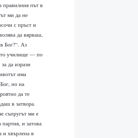
а правилния път в
ът ми да не
осочи с пръст и
волява да вярваш,
в Бог?“. Аз
шето училище — по
 за да изрази
животът има
 Бог, но на
роятно да те
адаш в затвора.
че съпругът ми е
 партия, и затова
а и хвърлена в