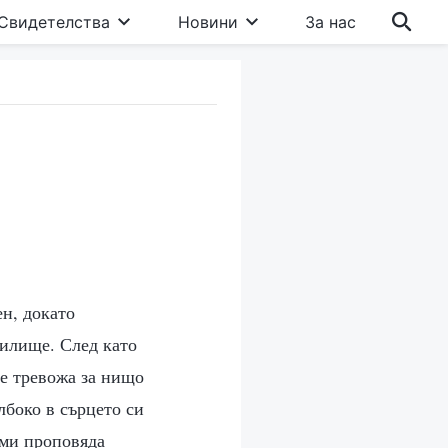
Свидетелства
Новини
За нас
н, докато
чилище. След като
се тревожа за нищо
лбоко в сърцето си
 ми проповяда