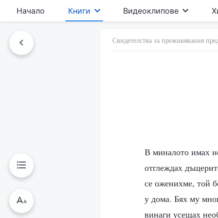
Начало
Книги
Видеоклипове
Х
Свидетелства за преживявания пре
В миналото имах н
отглеждах дъщерите
се оженихме, той б
у дома. Бях му мно
винаги усещах необ