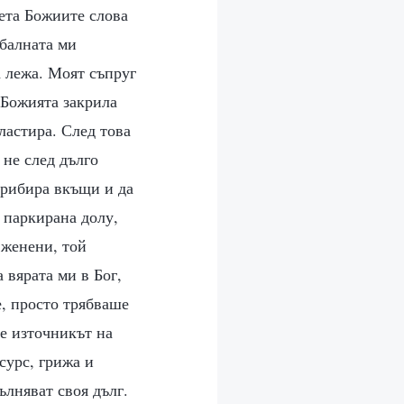
чета Божиите слова
мбалната ми
а лежа. Моят съпруг
 Божията закрила
ластира. След това
 не след дълго
 прибира вкъщи и да
 паркирана долу,
 женени, той
 вярата ми в Бог,
е, просто трябваше
 е източникът на
сурс, грижа и
ълняват своя дълг.