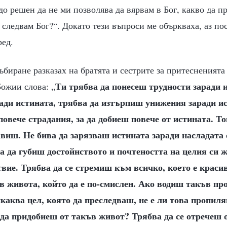
до решен да не ми позволява да вярвам в Бог, какво да п
 следвам Бог?“. Докато тези въпроси ме объркваха, аз по
ред.
ъбиране разказах на братята и сестрите за притесненията 
Ти трябва да понесеш трудности заради 
Божии слова: „
ади истината, трябва да изтърпиш унижения заради и
овече страдания, за да добиеш повече от истината. Тов
виш. Не бива да зарязваш истината заради насладата 
а да губиш достойнството и почтеността на целия си 
вие. Трябва да се стремиш към всичко, което е красиво
 живота, който да е по-смислен. Ако водиш такъв про
аква цел, която да преследваш, не е ли това пропил
да придобиеш от такъв живот? Трябва да се отречеш 