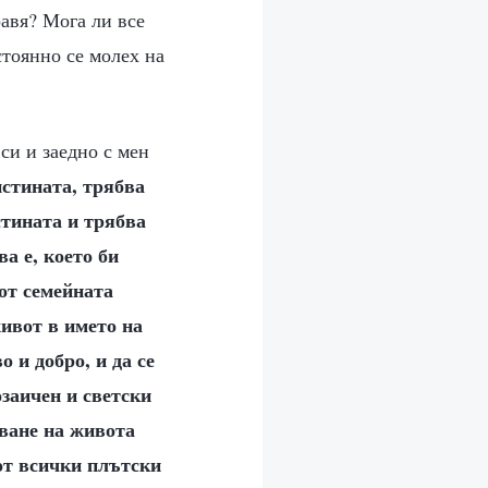
равя? Мога ли все
стоянно се молех на
си и заедно с мен
истината, трябва
стината и трябва
а е, което би
от семейната
живот в името на
 и добро, и да се
заичен и светски
яване на живота
от всички плътски