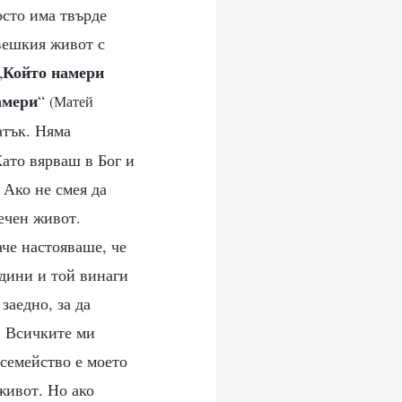
осто има твърде
овешкия живот с
Който намери
„
амери
“
(Матей
атък. Няма
Като вярваш в Бог и
Ако не смея да
вечен живот.
аче настояваше, че
одини и той винаги
заедно, за да
. Всичките ми
 семейство е моето
живот. Но ако