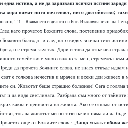
и една истина, а не да зарязваш всички истини заради
ва хора нямат нито почтеност, нито достойнство; тях
ловото, Т.1 – Явяването и делото на Бог. Изживяванията на Петър
 След като прочетох Божиите слова, постепенно придобих 
 Божията благодат и след като видях всички тези истини,
бре да се стремя към тях. Дори и това да означава страда
чното семейство е много важно за мен, стремежът към и
реди да прочета Божиите слова, не знаех откъде идвам и
 свят е толкова нечестив и мрачен и всеки ден живеех в 
ите си. Животът беше страшно болезнен! Сега с голяма 
ът и да видя светлината. Разбрала съм много от тайните
крих каква е ценността на живота. Ако се откажа от ист
ство, тогава животът ми по този начин няма ли да бъде
Защо мъжът обича же
Прочетох още от Божиите слова: „