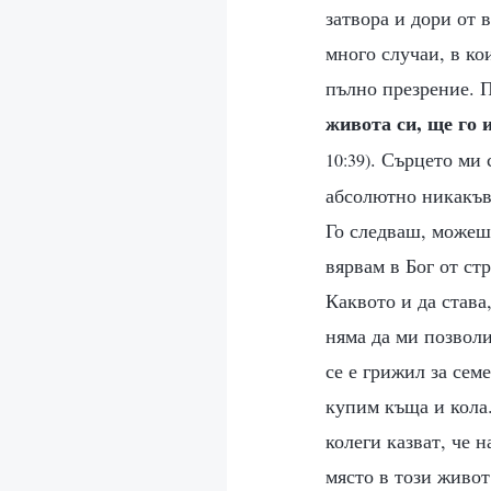
затвора и дори от 
много случаи, в ко
пълно презрение. П
живота си, ще го 
. Сърцето ми 
10:39)
абсолютно никакъв 
Го следваш, можеш
вярвам в Бог от ст
Каквото и да става
няма да ми позволи
се е грижил за сем
купим къща и кола
колеги казват, че 
място в този живот