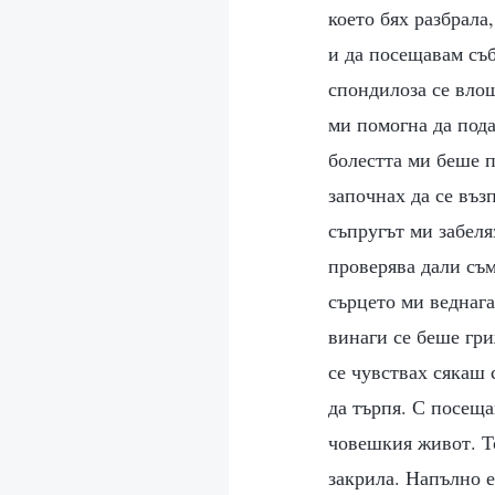
което бях разбрала
и да посещавам съб
спондилоза се влош
ми помогна да пода
болестта ми беше п
започнах да се въз
съпругът ми забеля
проверява дали съм
сърцето ми веднага
винаги се беше гри
се чувствах сякаш 
да търпя. С посеща
човешкия живот. То
закрила. Напълно е