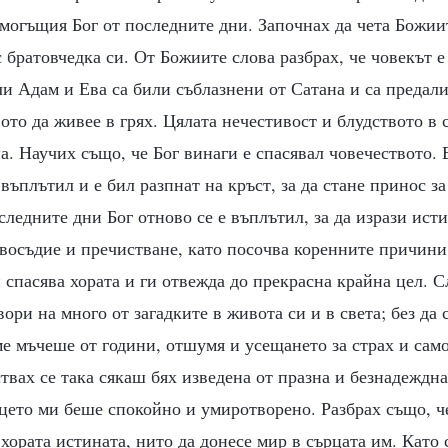
могъщия Бог от последните дни. Започнах да чета Божиит
с братовчедка си. От Божиите слова разбрах, че човекът е
 Адам и Ева са били съблазнени от Сатана и са предали 
ото да живее в грях. Цялата нечестивост и блудството в с
а. Научих също, че Бог винаги е спасявал човечеството. 
 въплътил и е бил разпнат на кръст, за да стане принос за
следните дни Бог отново се е въплътил, за да изрази ист
восъдие и пречистване, като посочва коренните причини
 спасява хората и ги отвежда до прекрасна крайна цел. С
ори на много от загадките в живота си и в света; без да с
ме мъчеше от години, отшумя и усещането за страх и сам
твах се така сякаш бях изведена от празна и безнадеждн
цето ми беше спокойно и умиротворено. Разбрах също, ч
 хората истината, нито да донесе мир в сърцата им. Като