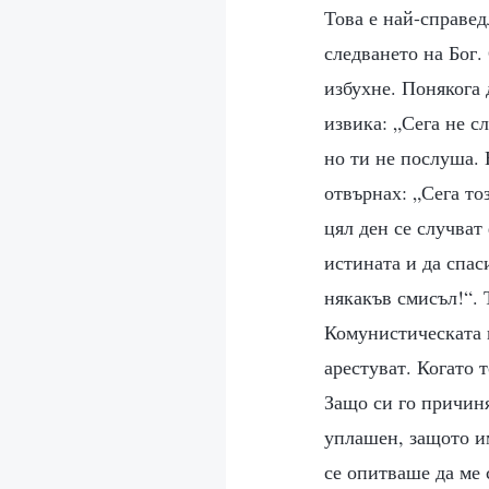
Това е най-справед
следването на Бог.
избухне. Понякога 
извика: „Сега не с
но ти не послуша. 
отвърнах: „Сега то
цял ден се случват
истината и да спас
някакъв смисъл!“. Т
Комунистическата п
арестуват. Когато 
Защо си го причиня
уплашен, защото и
се опитваше да ме 