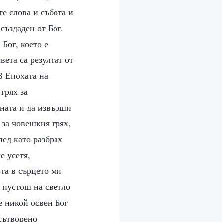
е слова и събота и
 създаден от Бог.
Бог, което е
вета са резултат от
В Епохата на
 грях за
ината и да извърши
 за човешкия грях,
лед като разбрах
е усетя,
ота в сърцето ми
а пустош на светло
е никой освен Бог
 сътворено