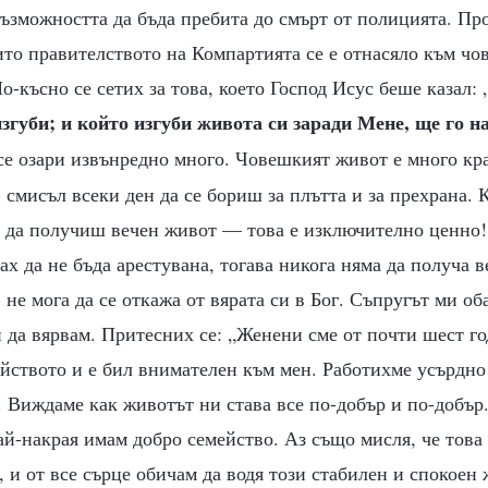
възможността да бъда пребита до смърт от полицията. Пр
ито правителството на Компартията се е отнасяло към ч
о-късно се сетих за това, което Господ Исус беше казал: 
изгуби; и който изгуби живота си заради Мене, ще го н
се озари извънредно много. Човешкият живот е много кр
смисъл всеки ден да се бориш за плътта и за прехрана. 
 да получиш вечен живот — това е изключително ценно! 
рах да не бъда арестувана, тогава никога няма да получа 
, не мога да се откажа от вярата си в Бог. Съпругът ми об
 да вярвам. Притесних се: „Женени сме от почти шест г
ейството и е бил внимателен към мен. Работихме усърдно 
. Виждаме как животът ни става все по-добър и по-добър
най-накрая имам добро семейство. Аз също мисля, че това
, и от все сърце обичам да водя този стабилен и спокоен 