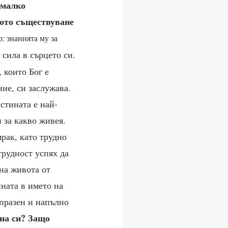
 малко
ното съществуване
: знанията му за
сила в сърцето си.
 които Бог е
ние, си заслужава.
стината е най-
 за какво живея.
мрак, като трудно
трудност успях да
 на живота от
ината в името на
 празен и напълно
на си? Защо