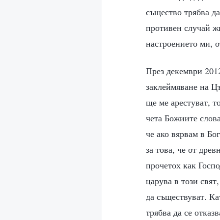
същество трябва да
противен случай жи
настроението ми, о
През декември 2012
заклеймяване на Цъ
ще ме арестуват, т
чета Божиите слова
че ако вярвам в Бо
за това, че от дре
прочетох как Госпо
царува в този свят
да съществуват. Ка
трябва да се отказв