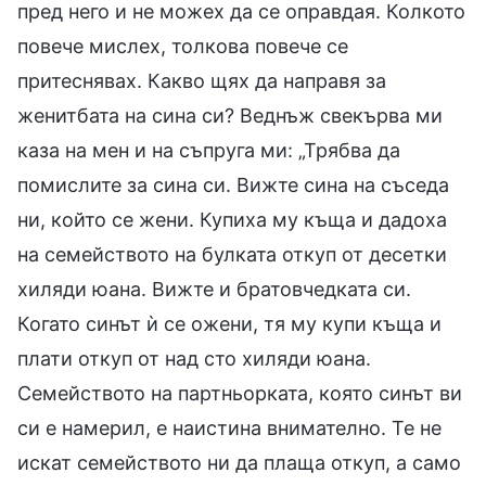
пред него и не можех да се оправдая. Колкото
повече мислех, толкова повече се
притеснявах. Какво щях да направя за
женитбата на сина си? Веднъж свекърва ми
каза на мен и на съпруга ми: „Трябва да
помислите за сина си. Вижте сина на съседа
ни, който се жени. Купиха му къща и дадоха
на семейството на булката откуп от десетки
хиляди юана. Вижте и братовчедката си.
Когато синът ѝ се ожени, тя му купи къща и
плати откуп от над сто хиляди юана.
Семейството на партньорката, която синът ви
си е намерил, е наистина внимателно. Те не
искат семейството ни да плаща откуп, а само