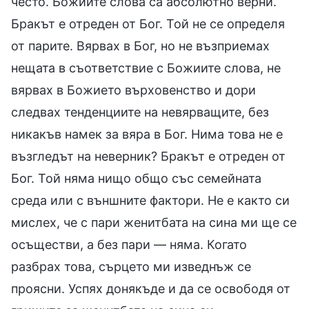
често. Божиите слова са абсолютно верни.
Бракът е отреден от Бог. Той не се определя
от парите. Вярвах в Бог, но не възприемах
нещата в съответствие с Божиите слова, не
вярвах в Божието върховенство и дори
следвах тенденциите на невярващите, без
никакъв намек за вяра в Бог. Нима това не е
възгледът на неверник? Бракът е отреден от
Бог. Той няма нищо общо със семейната
среда или с външните фактори. Не е както си
мислех, че с пари женитбата на сина ми ще се
осъществи, а без пари — няма. Когато
разбрах това, сърцето ми изведнъж се
проясни. Успях донякъде и да се освободя от