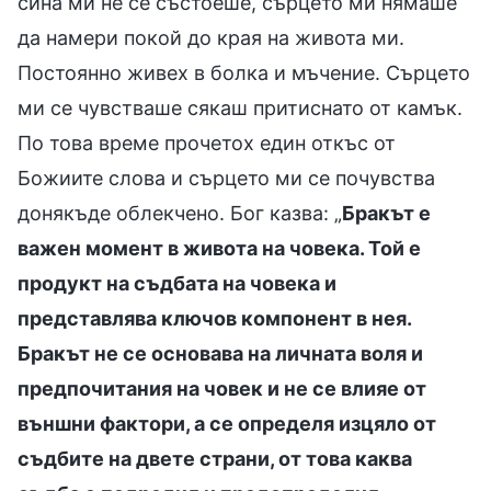
сина ми не се състоеше, сърцето ми нямаше
да намери покой до края на живота ми.
Постоянно живех в болка и мъчение. Сърцето
ми се чувстваше сякаш притиснато от камък.
По това време прочетох един откъс от
Божиите слова и сърцето ми се почувства
донякъде облекчено. Бог казва: „
Бракът е
важен момент в живота на човека. Той е
продукт на съдбата на човека и
представлява ключов компонент в нея.
Бракът не се основава на личната воля и
предпочитания на човек и не се влияе от
външни фактори, а се определя изцяло от
съдбите на двете страни, от това каква