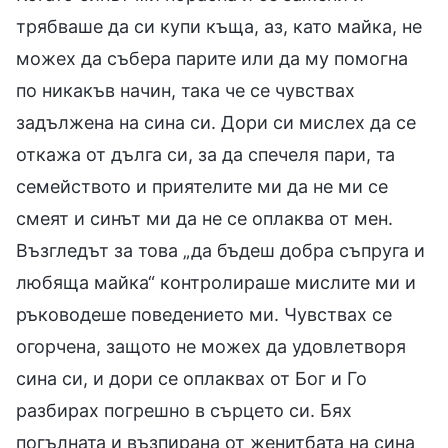
трябваше да си купи къща, аз, като майка, не
можех да събера парите или да му помогна
по никакъв начин, така че се чувствах
задължена на сина си. Дори си мислех да се
откажа от дълга си, за да спечеля пари, та
семейството и приятелите ми да не ми се
смеят и синът ми да не се оплаква от мен.
Възгледът за това „да бъдеш добра съпруга и
любяща майка“ контролираше мислите ми и
ръководеше поведението ми. Чувствах се
огорчена, защото не можех да удовлетворя
сина си, и дори се оплаквах от Бог и Го
разбирах погрешно в сърцето си. Бях
погълната и възпирана от женитбата на сина