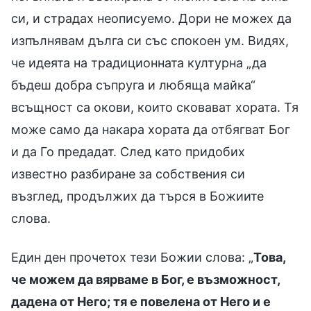
си, и страдах неописуемо. Дори не можех да
изпълнявам дълга си със спокоен ум. Видях,
че идеята на традиционната културна „да
бъдеш добра съпруга и любяща майка“
всъщност са окови, които сковават хората. Тя
може само да накара хората да отбягват Бог
и да Го предадат. След като придобих
известно разбиране за собствения си
възглед, продължих да търся в Божиите
слова.
Един ден прочетох тези Божии слова: „
Това,
че можем да вярваме в Бог, е възможност,
дадена от Него; тя е повелена от Него и е