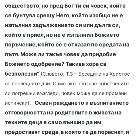
обществото, но пред Бог ти си човек, който
се бунтува срещу Него, който изобщо не е
изпълнил задължението си или дълга си,
който е приел, но не е изпълнил Божието
поръчение, който се е отказал по средата на
пътя. Може ли такъв човек да придобие
Божието одобрение? Такива хора са
безполезни
“
(Словото, Т.3 – Беседите на Христос
от последните дни. Само ако опознае собствените
си погрешни възгледи, човек може да се промени
. „
Освен раждането и възпитанието
истински)
отговорността на родителите в живота на
техните деца е само външно да им
предоставят среда, в която те да пораснат, и