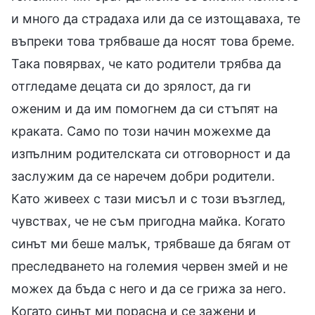
и много да страдаха или да се изтощаваха, те
въпреки това трябваше да носят това бреме.
Така повярвах, че като родители трябва да
отгледаме децата си до зрялост, да ги
оженим и да им помогнем да си стъпят на
краката. Само по този начин можехме да
изпълним родителската си отговорност и да
заслужим да се наречем добри родители.
Като живеех с тази мисъл и с този възглед,
чувствах, че не съм пригодна майка. Когато
синът ми беше малък, трябваше да бягам от
преследването на големия червен змей и не
можех да бъда с него и да се грижа за него.
Когато синът ми порасна и се зажени и