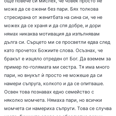
още повече си мислех, че човек просто не
може да се ожени без пари. Бях толкова
стресирана от женитбата на сина си, че не
можех да се храня и да спя добре, и дори
нямах никаква мотивация да изпълнявам
дълга си. Сърцето ми се просветли едва след
като прочетох Божиите слова. Осъзнах, че
бракът е изцяло отреден от Бог. Да вземем за
пример по-голямата ми сестра. Тя има много
пари, но внукът ѝ просто не можеше да си
намери съпруга, колкото и да се опитваше.
Освен това познавах едно семейство с
няколко момчета. Нямаха пари, но всички
момчета си намериха съпруги. Това се случва