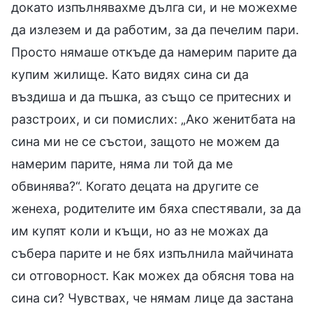
докато изпълнявахме дълга си, и не можехме
да излезем и да работим, за да печелим пари.
Просто нямаше откъде да намерим парите да
купим жилище. Като видях сина си да
въздиша и да пъшка, аз също се притесних и
разстроих, и си помислих: „Ако женитбата на
сина ми не се състои, защото не можем да
намерим парите, няма ли той да ме
обвинява?“. Когато децата на другите се
женеха, родителите им бяха спестявали, за да
им купят коли и къщи, но аз не можах да
събера парите и не бях изпълнила майчината
си отговорност. Как можех да обясня това на
сина си? Чувствах, че нямам лице да застана