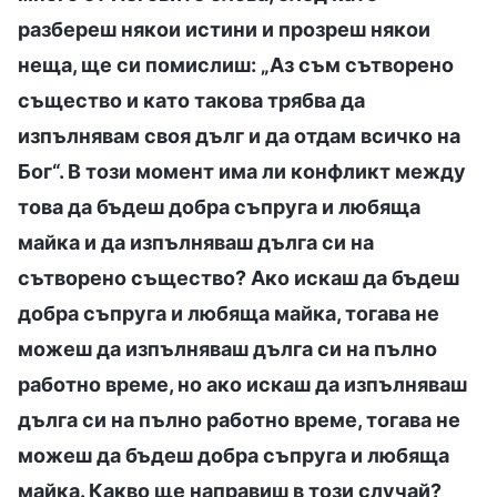
разбереш някои истини и прозреш някои
неща, ще си помислиш: „Аз съм сътворено
същество и като такова трябва да
изпълнявам своя дълг и да отдам всичко на
Бог“. В този момент има ли конфликт между
това да бъдеш добра съпруга и любяща
майка и да изпълняваш дълга си на
сътворено същество? Ако искаш да бъдеш
добра съпруга и любяща майка, тогава не
можеш да изпълняваш дълга си на пълно
работно време, но ако искаш да изпълняваш
дълга си на пълно работно време, тогава не
можеш да бъдеш добра съпруга и любяща
майка. Какво ще направиш в този случай?