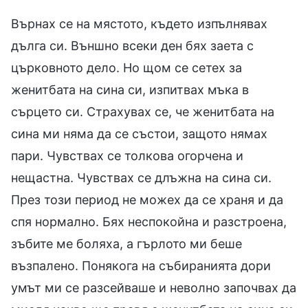
Върнах се на мястото, където изпълнявах
дълга си. Външно всеки ден бях заета с
църковното дело. Но щом се сетех за
женитбата на сина си, изпитвах мъка в
сърцето си. Страхувах се, че женитбата на
сина ми няма да се състои, защото нямах
пари. Чувствах се толкова огорчена и
нещастна. Чувствах се длъжна на сина си.
През този период не можех да се храня и да
спя нормално. Бях неспокойна и разстроена,
зъбите ме боляха, а гърлото ми беше
възпалено. Понякога на събиранията дори
умът ми се разсейваше и неволно започвах да