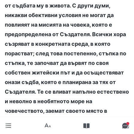
от съдбата му в живота. С други думи,
никакви обективни условия не могат да
повлияят на мисията на човека, която е
предопределена от Създателя. Всички хора
съзряват в конкретната среда, в която
порастват; след това постепенно, стъпка по
стъпка, те започват да вървят по своя
собствен житейски път и да осъществяват
онази съдба, която е планирана за тях от
Създателя. Те се вливат напълно естествено
и неволно в необятното море на
човечеството, заемат своето място в
живота, където започват да изпълняват
задълженията си като създадени същества