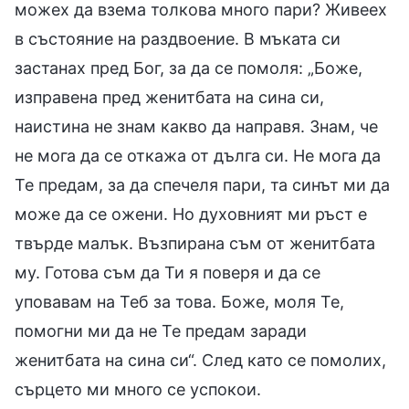
можех да взема толкова много пари? Живеех
в състояние на раздвоение. В мъката си
застанах пред Бог, за да се помоля: „Боже,
изправена пред женитбата на сина си,
наистина не знам какво да направя. Знам, че
не мога да се откажа от дълга си. Не мога да
Те предам, за да спечеля пари, та синът ми да
може да се ожени. Но духовният ми ръст е
твърде малък. Възпирана съм от женитбата
му. Готова съм да Ти я поверя и да се
уповавам на Теб за това. Боже, моля Те,
помогни ми да не Те предам заради
женитбата на сина си“. След като се помолих,
сърцето ми много се успокои.