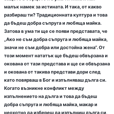
малък намек за истината. И така, от какво
разбираш ти? Традиционната култура и това
да бъдеш добра съпруга и любяща майка.
Затова в ума ти ще се появи представата, че
„Ако не съм добра съпруга и любяща майка,
значи не съм добра или достойна жена“. От
този момент нататък ще бъдеш обвързана и
окована от тази представа и ще си обвързана
и окована от такива представи дори след
като повярваш в Бог и изпълняваш дълга си.
Когато възникне конфликт между
изпълнението на дълга и това да бъдеш
добра съпруга и любяща майка, макар и
неохотно да избереш да изпълниш дълга си,