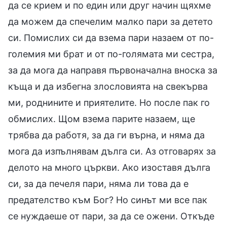
да се крием и по един или друг начин щяхме
да можем да спечелим малко пари за детето
си. Помислих си да взема пари назаем от по-
големия ми брат и от по-голямата ми сестра,
за да мога да направя първоначална вноска за
къща и да избегна злословията на свекърва
ми, роднините и приятелите. Но после пак го
обмислих. Щом взема парите назаем, ще
трябва да работя, за да ги върна, и няма да
мога да изпълнявам дълга си. Аз отговарях за
делото на много църкви. Ако изоставя дълга
си, за да печеля пари, няма ли това да е
предателство към Бог? Но синът ми все пак
се нуждаеше от пари, за да се ожени. Откъде