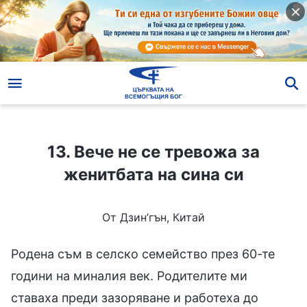
13. Вече не се тревожа за женитбата на сина си
13. Вече не се тревожа за
женитбата на сина си
От Дзин’гън, Китай
Родена съм в селско семейство през 60-те
години на миналия век. Родителите ми
ставаха преди зазоряване и работеха до