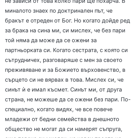
не зависи от това колко пари ще похарча. В
миналото знаех по доктринален път, че
бракът е отреден от Бог. Но когато дойде ред
за брака на сина ми, си мислех, че без пари
той няма да може да се ожени за
партньорката си. Когато сестрата, с която си
сътрудничех, разговаряше с мен за своето
преживяване и за Божието върховенство, в
сърцето си не вярвах в това. Мислех си, че
синът ѝ е имал късмет. Синът ми, от друга
страна, не можеше да се ожени без пари. По-
специално, когато видях, че все повече
младежи от бедни семейства в днешното
общество не могат да си намерят съпруга,