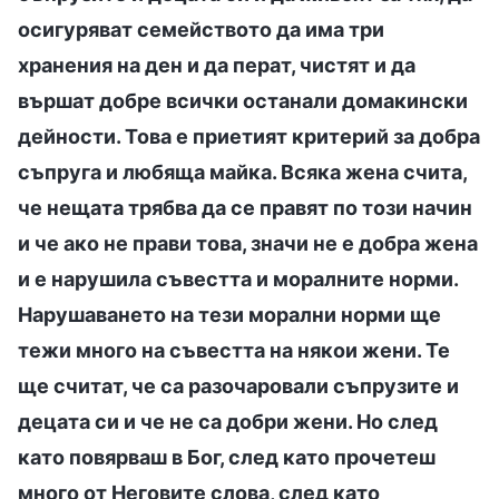
осигуряват семейството да има три
хранения на ден и да перат, чистят и да
вършат добре всички останали домакински
дейности. Това е приетият критерий за добра
съпруга и любяща майка. Всяка жена счита,
че нещата трябва да се правят по този начин
и че ако не прави това, значи не е добра жена
и е нарушила съвестта и моралните норми.
Нарушаването на тези морални норми ще
тежи много на съвестта на някои жени. Те
ще считат, че са разочаровали съпрузите и
децата си и че не са добри жени. Но след
като повярваш в Бог, след като прочетеш
много от Неговите слова, след като