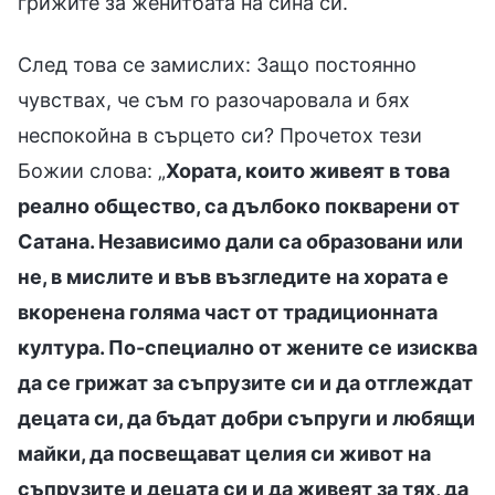
грижите за женитбата на сина си.
След това се замислих: Защо постоянно
чувствах, че съм го разочаровала и бях
неспокойна в сърцето си? Прочетох тези
Божии слова: „
Хората, които живеят в това
реално общество, са дълбоко покварени от
Сатана. Независимо дали са образовани или
не, в мислите и във възгледите на хората е
вкоренена голяма част от традиционната
култура. По-специално от жените се изисква
да се грижат за съпрузите си и да отглеждат
децата си, да бъдат добри съпруги и любящи
майки, да посвещават целия си живот на
съпрузите и децата си и да живеят за тях, да