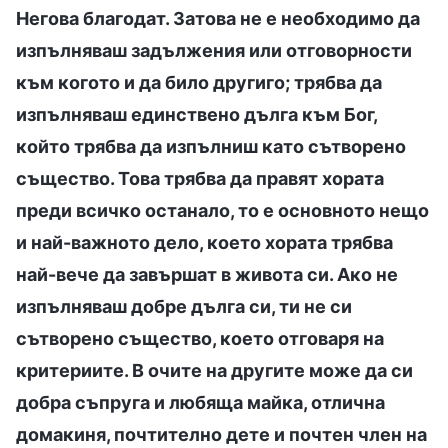
Негова благодат. Затова не е необходимо да
изпълняваш задължения или отговорности
към когото и да било другиго; трябва да
изпълняваш единствено дълга към Бог,
който трябва да изпълниш като сътворено
същество. Това трябва да правят хората
преди всичко останало, то е основното нещо
и най-важното дело, което хората трябва
най-вече да завършат в живота си. Ако не
изпълняваш добре дълга си, ти не си
сътворено същество, което отговаря на
критериите. В очите на другите може да си
добра съпруга и любяща майка, отлична
домакиня, почтително дете и почтен член на