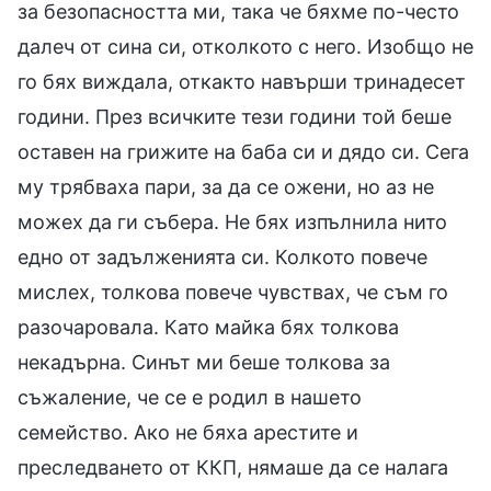
за безопасността ми, така че бяхме по-често
далеч от сина си, отколкото с него. Изобщо не
го бях виждала, откакто навърши тринадесет
години. През всичките тези години той беше
оставен на грижите на баба си и дядо си. Сега
му трябваха пари, за да се ожени, но аз не
можех да ги събера. Не бях изпълнила нито
едно от задълженията си. Колкото повече
мислех, толкова повече чувствах, че съм го
разочаровала. Като майка бях толкова
некадърна. Синът ми беше толкова за
съжаление, че се е родил в нашето
семейство. Ако не бяха арестите и
преследването от ККП, нямаше да се налага