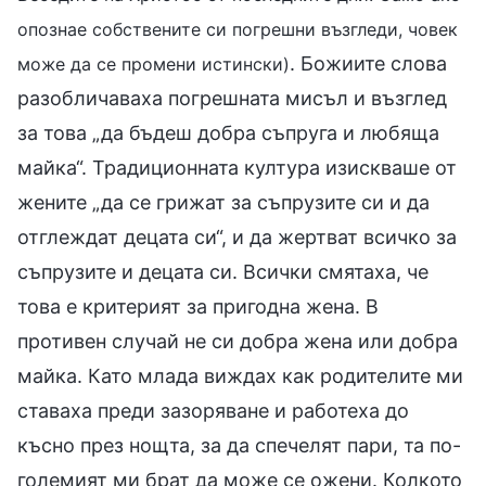
опознае собствените си погрешни възгледи, човек
. Божиите слова
може да се промени истински)
разобличаваха погрешната мисъл и възглед
за това „да бъдеш добра съпруга и любяща
майка“. Традиционната култура изискваше от
жените „да се грижат за съпрузите си и да
отглеждат децата си“, и да жертват всичко за
съпрузите и децата си. Всички смятаха, че
това е критерият за пригодна жена. В
противен случай не си добра жена или добра
майка. Като млада виждах как родителите ми
ставаха преди зазоряване и работеха до
късно през нощта, за да спечелят пари, та по-
големият ми брат да може се ожени. Колкото