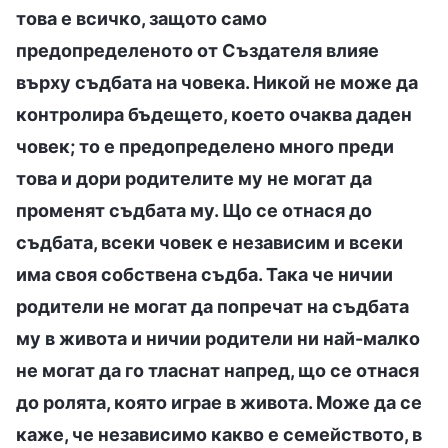
това е всичко, защото само
предопределеното от Създателя влияе
върху съдбата на човека. Никой не може да
контролира бъдещето, което очаква даден
човек; то е предопределено много преди
това и дори родителите му не могат да
променят съдбата му. Що се отнася до
съдбата, всеки човек е независим и всеки
има своя собствена съдба. Така че ничии
родители не могат да попречат на съдбата
му в живота и ничии родители ни най-малко
не могат да го тласнат напред, що се отнася
до ролята, която играе в живота. Може да се
каже, че независимо какво е семейството, в