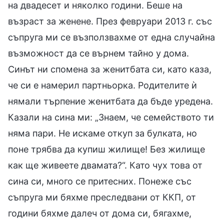
на двадесет и няколко години. Беше на
възраст за женене. През февруари 2013 г. със
съпруга ми се възползвахме от една случайна
възможност да се върнем тайно у дома.
Синът ни спомена за женитбата си, като каза,
че си е намерил партньорка. Родителите ѝ
нямали търпение женитбата да бъде уредена.
Казали на сина ми: „Знаем, че семейството ти
няма пари. Не искаме откуп за булката, но
поне трябва да купиш жилище! Без жилище
как ще живеете двамата?“. Като чух това от
сина си, много се притесних. Понеже със
съпруга ми бяхме преследвани от ККП, от
години бяхме далеч от дома си, бягахме,