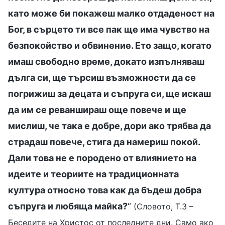
като може би покажеш малко отдаденост на
Бог, в сърцето ти все пак ще има чувство на
безпокойство и обвинение. Ето защо, когато
имаш свободно време, докато изпълняваш
дълга си, ще търсиш възможности да се
погрижиш за децата и съпруга си, ще искаш
да им се реваншираш още повече и ще
мислиш, че така е добре, дори ако трябва да
страдаш повече, стига да намериш покой.
Дали това не е породено от влиянието на
идеите и теориите на традиционната
култура относно това как да бъдеш добра
съпруга и любяща майка?
“
(Словото, Т.3 –
Беседите на Христос от последните дни. Само ако