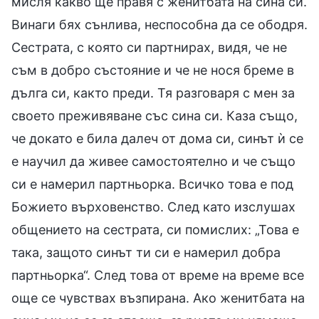
мисля какво ще правя с женитбата на сина си.
Винаги бях сънлива, неспособна да се ободря.
Сестрата, с която си партнирах, видя, че не
съм в добро състояние и че не нося бреме в
дълга си, както преди. Тя разговаря с мен за
своето преживяване със сина си. Каза също,
че докато е била далеч от дома си, синът ѝ се
е научил да живее самостоятелно и че също
си е намерил партньорка. Всичко това е под
Божието върховенство. След като изслушах
общението на сестрата, си помислих: „Това е
така, защото синът ти си е намерил добра
партньорка“. След това от време на време все
още се чувствах възпирана. Ако женитбата на