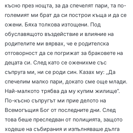
късно през нощта, за да спечелят пари, та по-
големият ми брат да си построи къща и да се
ожени. Бяха толкова изтощени. Под
обуславящото въздействие и влияние на
родителите ми вярвах, че е родителска
отговорност да се погрижат за браковете на
децата си. След като се оженихме със
съпруга ми, ни се роди син. Казах му: „Да
спечелим малко пари, докато сме още млади.
Най-малкото трябва да му купим жилище“.
По-късно съпругът ми прие делото на
Всемогъщия Бог от последните дни. След
това беше преследван от полицията, защото
ходеше на събирания и изпълняваше дълга