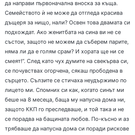
да направи първоначална вноска за къща.
Семейството ѝ не може да отгледа красива
дъщеря за нищо, нали? Освен това двамата си
подхождат. Ако женитбата на сина ви не се
състои, защото не можем да съберем парите,
няма ли да е голям срам? И хората ще ни се
смеят!“. След като чух думите на свекърва си,
се почувствах огорчена, сякаш прободена в
сърцето. Сълзите се стичаха неудържимо по
лицето ми. Спомних си как, когато синът ми
беше на 8 месеца, баща му напусна дома ни,
защото ККП го преследваше, и той така и не
се порадва на бащината любов. По-късно и аз
трябваше да напусна дома си поради рискове