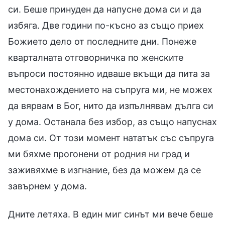
си. Беше принуден да напусне дома си и да
избяга. Две години по-късно аз също приех
Божието дело от последните дни. Понеже
кварталната отговорничка по женските
въпроси постоянно идваше вкъщи да пита за
местонахождението на съпруга ми, не можех
да вярвам в Бог, нито да изпълнявам дълга си
у дома. Останала без избор, аз също напуснах
дома си. От този момент нататък със съпруга
ми бяхме прогонени от родния ни град и
заживяхме в изгнание, без да можем да се
завърнем у дома.
Дните летяха. В един миг синът ми вече беше