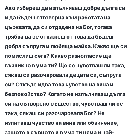
Ако избереш да изпълняваш добре дълга си
и да бъдеш отговорна към работата на
църквата, да си отдадена на Бог, тогава
трябва да се откажеш от това да бъдеш
добра съпруга и любяща майка. Какво ще си
помислиш сега? Какво разногласие ще
възникне в ума ти? Ще се чувстваш ли така,
сякаш си разочаровала децата си, съпруга
си? Откъде идва това чувство на вина и
безпокойство? Когато не изпълняваш дълга
си на сътворено същество, чувстваш ли се
така, сякаш си разочаровала Бог? Не
изпитваш чувство на вина или обвинение,
защото в сърцето и в ума ти няма и най-