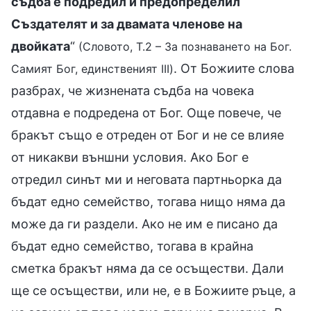
съдба е подредил и предопределил
Създателят и за двамата членове на
двойката
“
(Словото, Т.2 – За познаването на Бог.
. От Божиите слова
Самият Бог, единственият III)
разбрах, че жизнената съдба на човека
отдавна е подредена от Бог. Още повече, че
бракът също е отреден от Бог и не се влияе
от никакви външни условия. Ако Бог е
отредил синът ми и неговата партньорка да
бъдат едно семейство, тогава нищо няма да
може да ги раздели. Ако не им е писано да
бъдат едно семейство, тогава в крайна
сметка бракът няма да се осъществи. Дали
ще се осъществи, или не, е в Божиите ръце, а