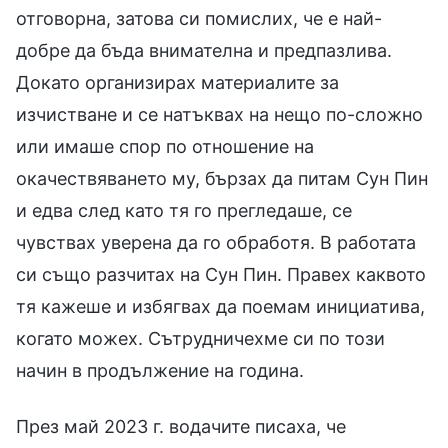
отговорна, затова си помислих, че е най-
добре да бъда внимателна и предпазлива.
Докато организирах материалите за
изчистване и се натъквах на нещо по-сложно
или имаше спор по отношение на
окачествяването му, бързах да питам Сун Пин
и едва след като тя го прегледаше, се
чувствах уверена да го обработя. В работата
си също разчитах на Сун Пин. Правех каквото
тя кажеше и избягвах да поемам инициатива,
когато можех. Сътрудничехме си по този
начин в продължение на година.
През май 2023 г. водачите писаха, че