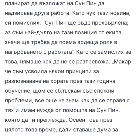
планират да възложат на Сун Пин да
надзирава друга работа. Като чух тази новина,
си помислих: „Сун Пин ще бъде прехвърлена;
аз съм най-дълго на тази позиция от екипа,
значи ще трябва да поема водеща роля в
нагърбването с работата“. Като се замислих за
това, нямаше как да не се разтревожа: „Макар
че съм усвоила някои принципи за
разпознаване на хората през тази година
обучение, щом се сблъскам със сложни
проблеми, все още не знам как да се справя с
тях и имам нужда от помощта на Сун Пин,
която да ги преглежда. Освен това през
цялото това време, дали ставаше дума за