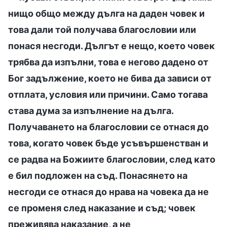
нищо общо между дълга на даден човек и
това дали той получава благословии или
понася несгоди. Дългът е нещо, което човек
трябва да изпълни, това е негово дадено от
Бог задължение, което не бива да зависи от
отплата, условия или причини. Само тогава
става дума за изпълнение на дълга.
Получаването на благословии се отнася до
това, когато човек бъде усъвършенстван и
се радва на Божиите благословии, след като
е бил подложен на съд. Понасянето на
несгоди се отнася до нрава на човека да не
се променя след наказание и съд; човек
преживява наказание, а не