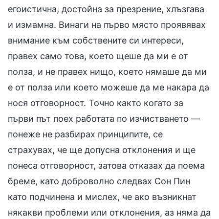
егоистична, достойна за презрение, хлъзгава
и измамна. Винаги на първо място проявявах
внимание към собствените си интереси,
правех само това, което щеше да ми е от
полза, и не правех нищо, което нямаше да ми
е от полза или което можеше да ме накара да
нося отговорност. Точно както когато за
първи път поех работата по изчистването —
понеже не разбирах принципите, се
страхувах, че ще допусна отклонения и ще
понеса отговорност, затова отказах да поема
бреме, като доброволно следвах Сон Пин
като подчинена и мислех, че ако възникнат
някакви проблеми или отклонения, аз няма да