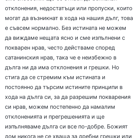
отклонения, недостатъци или пропуски, които
могат да възникнат в хода на нашия дълг, това
е съвсем нормално. Без истината не можем
да виждаме нещата ясно и сме изпълнени с
покварен нрав, често действаме според
сатанинския нрав, така че е неизбежно в
дълга ни да има отклонения и грешки. Но
стига да се стремим към истината и
постоянно да търсим истините принципи в
хода на дълга си, за да разрешим покварения
си нрав, можем постепенно да намалим
отклоненията и прегрешенията и ще
изпълняваме дълга си все по-добре. Божият
дом никога не се хваща за дребни грешки или