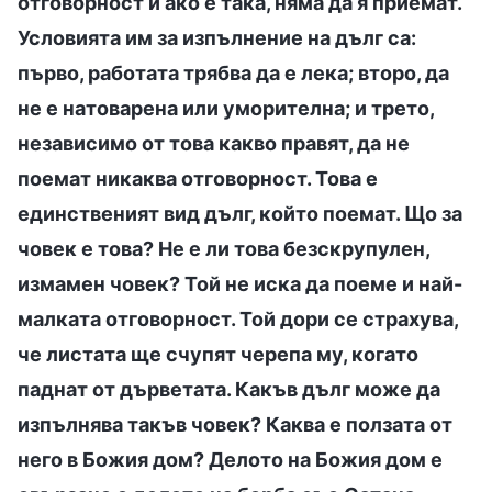
отговорност и ако е така, няма да я приемат.
Условията им за изпълнение на дълг са:
първо, работата трябва да е лека; второ, да
не е натоварена или уморителна; и трето,
независимо от това какво правят, да не
поемат никаква отговорност. Това е
единственият вид дълг, който поемат. Що за
човек е това? Не е ли това безскрупулен,
измамен човек? Той не иска да поеме и най-
малката отговорност. Той дори се страхува,
че листата ще счупят черепа му, когато
паднат от дърветата. Какъв дълг може да
изпълнява такъв човек? Каква е ползата от
него в Божия дом? Делото на Божия дом е