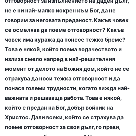
отговорност за изпълнението на даден дълг,
не е ни най-малко искрен към Бог, да не
говорим за неговата преданост. Какъв човек
се осмелява да поеме отговорност? Какъв
човек има куража да понесе тежко бреме?
Това е някой, който поема водачеството и
излиза смело напред в най-решителния
момент от делото на Божия дом, който не се
страхува да носи тежка отговорност и да
понася големи трудности, когато вижда най-
важната и решаваща работа. Това е някой,
който е предан на Бог, добър войник на
Христос. Дали всеки, който се страхува да
поеме отговорност за своя дълг, го прави,