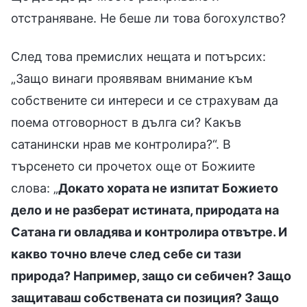
отстраняване. Не беше ли това богохулство?
След това премислих нещата и потърсих:
„Защо винаги проявявам внимание към
собствените си интереси и се страхувам да
поема отговорност в дълга си? Какъв
сатанински нрав ме контролира?“. В
търсенето си прочетох още от Божиите
слова: „
Докато хората не изпитат Божието
дело и не разберат истината, природата на
Сатана ги овладява и контролира отвътре. И
какво точно влече след себе си тази
природа? Например, защо си себичен? Защо
защитаваш собствената си позиция? Защо