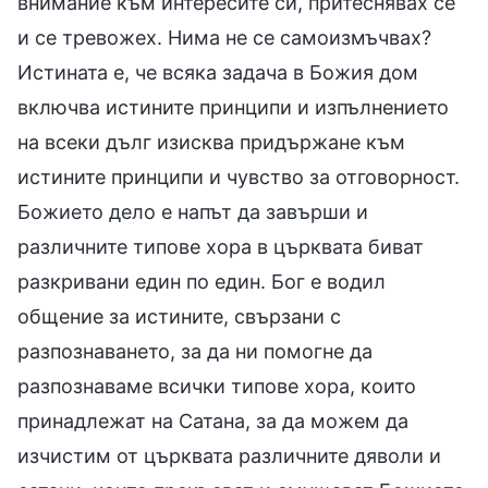
внимание към интересите си, притеснявах се
и се тревожех. Нима не се самоизмъчвах?
Истината е, че всяка задача в Божия дом
включва истините принципи и изпълнението
на всеки дълг изисква придържане към
истините принципи и чувство за отговорност.
Божието дело е напът да завърши и
различните типове хора в църквата биват
разкривани един по един. Бог е водил
общение за истините, свързани с
разпознаването, за да ни помогне да
разпознаваме всички типове хора, които
принадлежат на Сатана, за да можем да
изчистим от църквата различните дяволи и