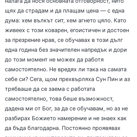
налага да нося основната отговорност, нито
щях да страдам и да плащам цена — с една
дума: хем вълкът сит, хем агнето цяло. Като
живеех с този коварен, егоистичен и достоен
за презрение нрав, се обучавах в този дълг
една година без значителен напредък и дори
до този момент не можех да работя
самостоятелно. Не вредях ли така на самата
себе си? Сега, щом прехвърляха Сун Пин и аз
трябваше да се заема с работата
самостоятелно, това беше възможност,
дадена ми от Бог, за да се обучавам, но аз не
разбирах Божието намерение и не знаех как
да бъда благодарна. Постоянно проявявах