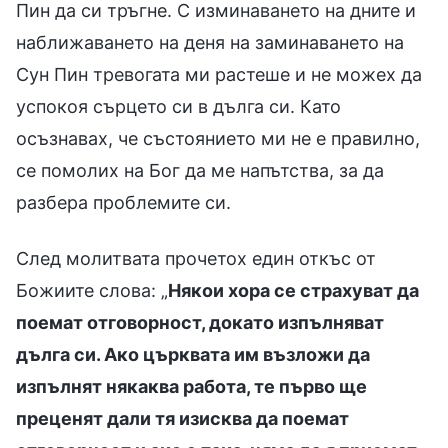
Пин да си тръгне. С изминаването на дните и
наближаването на деня на заминаването на
Сун Пин тревогата ми растеше и не можех да
успокоя сърцето си в дълга си. Като
осъзнавах, че състоянието ми не е правилно,
се помолих на Бог да ме напътства, за да
разбера проблемите си.
След молитвата прочетох един откъс от
Божиите слова: „
Някои хора се страхуват да
поемат отговорност, докато изпълняват
дълга си. Ако църквата им възложи да
изпълнят някаква работа, те първо ще
преценят дали тя изисква да поемат