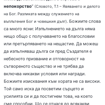
непокорство
“
(Словото, Т.1 – Явяването и делото
на Бог. Разликата между служението на
. Божиите слова
въплътения Бог и човешкия дълг)
са много ясни: Изпълнението на дълга няма
нищо общо с получаването на благословии
или претърпяването на нещастие. Да можеш
да изпълняваш дълга си пред Създателя е
небесното призвание и отговорност на
сътвореното същество и не трябва да
включва никакви условия или награди.
Божиите изисквания към хората не са високи.
Той само иска да посветим сърцето и
усилията си и да постигнем това, на което
сме способни. Що се отнася до всякакви