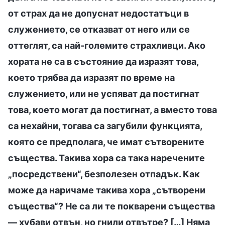
от страх да не допуснат недостатъци в
служението, се отказват от него или се
оттеглят, са най-големите страхливци. Ако
хората не са в състояние да изразят това,
което трябва да изразят по време на
служението, или не успяват да постигнат
това, което могат да постигнат, а вместо това
са нехайни, тогава са загубили функцията,
която се предполага, че имат сътворените
същества. Такива хора са така наречените
„посредствени“, безполезен отпадък. Как
може да наричаме такива хора „сътворени
същества“? Не са ли те покварени същества
— хубави отвън, но гнили отвътре? […] Няма