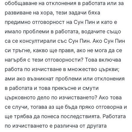
обобщаване на отклонения в работата или за
развиване на хора, тези задачи бяха
предимно отговорност на Сун Пин и като е
имало проблеми в работата, водачите също
са се консултирали със Сун Пин. Ако Сун Пин
си тръгне, какво ще правя, ако не мога да се
нагърбя с тези отговорности? Това включва
работа по изчистване в множество църкви;
ами ако възникнат проблеми или отклонения
в работата и това прекъсне и смути
църковното дело по изчистването? Ако това
се случи, тогава аз ще бъда пряко отговорна и
ще трябва да понеса последствията. Работата
по изчистването е различна от другата