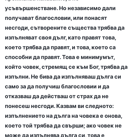
усъвършенстване. Но независимо дали
получават благословии, или понасят
несгоди, сътворените същества трябва да
изпълняват своя дълг, като правят това,
което трябва да правят, и това, което са
способни да правят. Това е минимумът,
който човек, стремящ се към Бог, трябва да
изпълни. Не бива да изпълняваш дълга си
само за да получиш благословии и да
отказваш да действаш от страх да не
понесеш несгоди. Казвам ви следното:
изпълнението на дълга на човека е онова,
което той трябва да свърши; ако човек не
може да изпълнява дълга си, това е