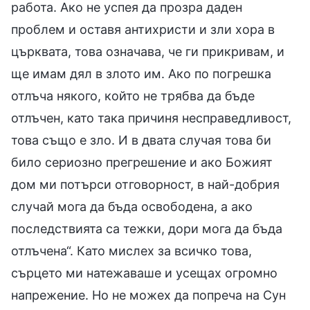
работа. Ако не успея да прозра даден
проблем и оставя антихристи и зли хора в
църквата, това означава, че ги прикривам, и
ще имам дял в злото им. Ако по погрешка
отлъча някого, който не трябва да бъде
отлъчен, като така причиня несправедливост,
това също е зло. И в двата случая това би
било сериозно прегрешение и ако Божият
дом ми потърси отговорност, в най-добрия
случай мога да бъда освободена, а ако
последствията са тежки, дори мога да бъда
отлъчена“. Като мислех за всичко това,
сърцето ми натежаваше и усещах огромно
напрежение. Но не можех да попреча на Сун