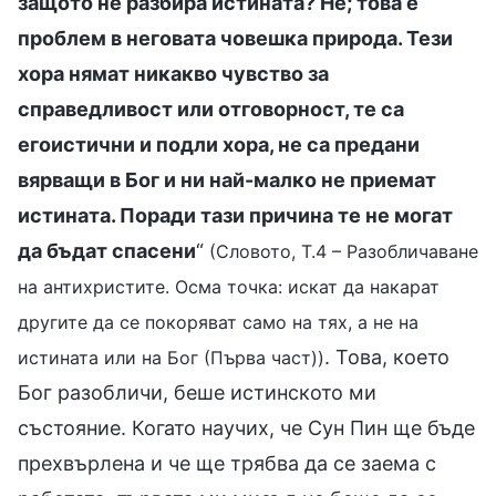
защото не разбира истината? Не; това е
проблем в неговата човешка природа. Тези
хора нямат никакво чувство за
справедливост или отговорност, те са
егоистични и подли хора, не са предани
вярващи в Бог и ни най-малко не приемат
истината. Поради тази причина те не могат
да бъдат спасени
“
(Словото, Т.4 – Разобличаване
на антихристите. Осма точка: искат да накарат
другите да се покоряват само на тях, а не на
. Това, което
истината или на Бог (Първа част))
Бог разобличи, беше истинското ми
състояние. Когато научих, че Сун Пин ще бъде
прехвърлена и че ще трябва да се заема с