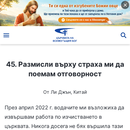
45. Размисли върху страха ми да поемам отговорност
45. Размисли върху страха ми да
поемам отговорност
От Ли Джън, Китай
През април 2022 г. водачите ми възложиха да
извършвам работа по изчистването в
църквата. Никога досега не бях вършила тази