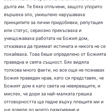
дълга им. Те бяха отлъчени, защото упорито
вършеха зло, умишлено нарушаваха
принципите за лични придобивки, репутация
или статус, сериозно прекъсваха и
унищожаваха работата на Божия дом,
отказваха да приемат истината и никога не се
покайваха. Това беше определено от Божията
праведна и свята същност. Бях видяла
толкова много факти, но все още не познавах
Божия праведен нрав, като си представях, че
Божият дом е като света на невярващите, и
мислех, че дори за най-малката грешка
отговорността ще падне върху плещите ми и
ще доведе до моето разкриване и