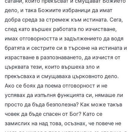
сатани, които прекъсват и смущават Божието
дело, и така Божиите избраници да имат
добра среда за стремеж към истината. Сега,
след като вършех работата по изчистване,
имах отговорността и задължението да водя
братята и сестрите си в търсене на истината и
израстване в разпознаването, да изчистя от
църквата тези, които вършеха зло и
прекъсваха и смущаваха църковното дело.
Ако се боях да поема отговорност и не
успявах да изпълня функцията си, нямаше ли
просто да бъда безполезна? Как може такъв
човек да бъде спасен от Бог? Като се
замислих на над това, осъзнах, че повече не