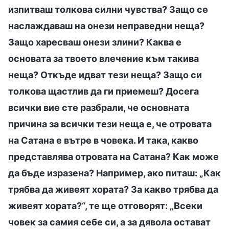
изпитваш толкова силни чувства? Защо се
наслаждаваш на онези неправедни неща?
Защо харесваш онези злини? Каква е
основата за твоето влечение към такива
неща? Откъде идват тези неща? Защо си
толкова щастлив да ги приемеш? Досега
всички вие сте разбрали, че основната
причина за всички тези неща е, че отровата
на Сатана е вътре в човека. И така, какво
представлява отровата на Сатана? Как може
да бъде изразена? Например, ако питаш: „Как
трябва да живеят хората? За какво трябва да
живеят хората?“, те ще отговорят: „Всеки
човек за самия себе си, а за дявола остават