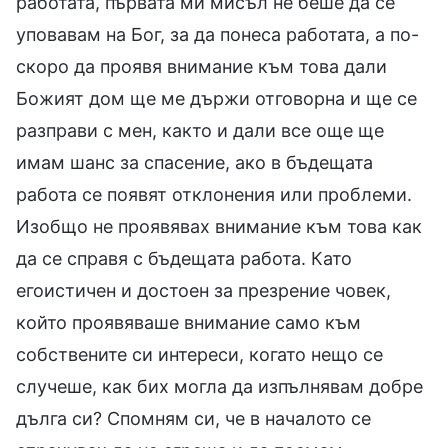
работата, първата ми мисъл не беше да се
уповавам на Бог, за да понеса работата, а по-
скоро да проявя внимание към това дали
Божият дом ще ме държи отговорна и ще се
разправи с мен, както и дали все още ще
имам шанс за спасение, ако в бъдещата
работа се появят отклонения или проблеми.
Изобщо не проявявах внимание към това как
да се справя с бъдещата работа. Като
егоистичен и достоен за презрение човек,
който проявяваше внимание само към
собствените си интереси, когато нещо се
случеше, как бих могла да изпълнявам добре
дълга си? Спомням си, че в началото се