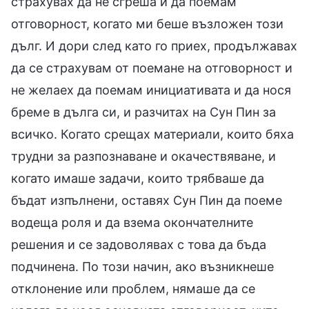
страхувах да не сгреша и да поемам
отговорност, когато ми беше възложен този
дълг. И дори след като го приех, продължавах
да се страхувам от поемане на отговорност и
не желаех да поемам инициативата и да нося
бреме в дълга си, и разчитах на Сун Пин за
всичко. Когато срещах материали, които бяха
трудни за разпознаване и окачествяване, и
когато имаше задачи, които трябваше да
бъдат изпълнени, оставях Сун Пин да поеме
водеща роля и да взема окончателните
решения и се задоволявах с това да бъда
подчинена. По този начин, ако възникнеше
отклонение или проблем, нямаше да се