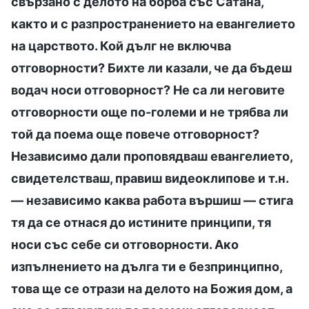
свързано с делото на борба със Сатана,
както и с разпространението на евангелието
на царството. Кой дълг не включва
отговорности? Бихте ли казали, че да бъдеш
водач носи отговорност? Не са ли неговите
отговорности още по-големи и не трябва ли
той да поема още повече отговорност?
Независимо дали проповядваш евангелието,
свидетелстваш, правиш видеоклипове и т.н.
— независимо каква работа вършиш — стига
тя да се отнася до истините принципи, тя
носи със себе си отговорности. Ако
изпълнението на дълга ти е безпринципно,
това ще се отрази на делото на Божия дом, а