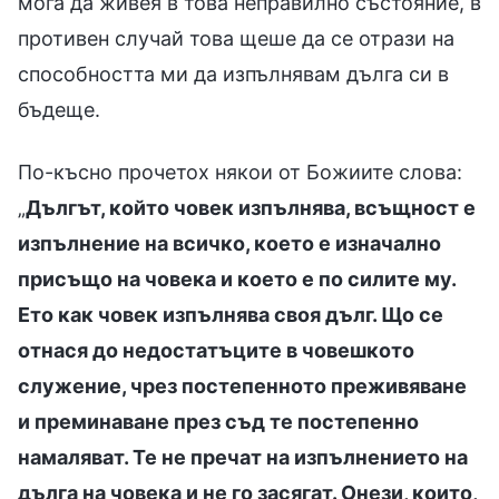
мога да живея в това неправилно състояние, в
противен случай това щеше да се отрази на
способността ми да изпълнявам дълга си в
бъдеще.
По-късно прочетох някои от Божиите слова:
„
Дългът, който човек изпълнява, всъщност е
изпълнение на всичко, което е изначално
присъщо на човека и което е по силите му.
Ето как човек изпълнява своя дълг. Що се
отнася до недостатъците в човешкото
служение, чрез постепенното преживяване
и преминаване през съд те постепенно
намаляват. Те не пречат на изпълнението на
дълга на човека и не го засягат. Онези, които,