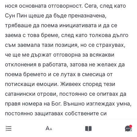
нося основната отговорност. Сега, след като
Сун Пин щеше да бъде преназначена,
трябваше да поема инициативата и да се
заема с това бреме, след като толкова дълго
съм заемала тази позиция, но се страхувах,
че ще ме държат отговорна за всякакви
отклонения в работата, затова не желаех да
поема бремето и се лутах в смесица от
потискащи емоции. Живеех според тези
сатанински отрови, постоянно се опитвах да
правя номера на Бог. Външно изглеждах умна,
постоянно защитавах собствените си
интереси, но в действителност бях наистина
глупава, защото бях загубила много