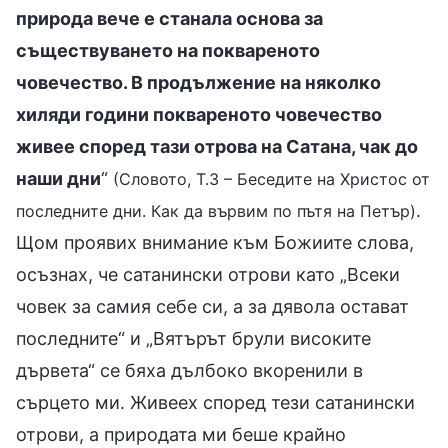
природа вече е станала основа за
съществуването на поквареното
човечество. В продължение на няколко
хиляди години поквареното човечество
живее според тази отрова на Сатана, чак до
наши дни
“
(Словото, Т.3 – Беседите на Христос от
.
последните дни. Как да вървим по пътя на Петър)
Щом проявих внимание към Божиите слова,
осъзнах, че сатанински отрови като „Всеки
човек за самия себе си, а за дявола остават
последните“ и „Вятърът брули високите
дървета“ се бяха дълбоко вкоренили в
сърцето ми. Живеех според тези сатанински
отрови, а природата ми беше крайно