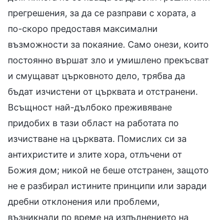
прегрешения, за да се разправи с хората, а
по-скоро предоставя максимални
възможности за покаяние. Само онези, които
постоянно вършат зло и умишлено прекъсват
и смущават църковното дело, трябва да
бъдат изчистени от църквата и отстранени.
Всъщност най-дълбоко преживяване
придобих в тази област на работата по
изчистване на църквата. Помислих си за
антихристите и злите хора, отлъчени от
Божия дом; никой не беше отстранен, защото
не е разбирал истините принципи или заради
дребни отклонения или проблеми,
възникнали по време на изпълнението на