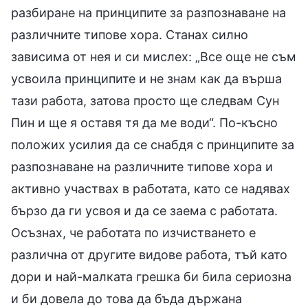
разбиране на принципите за разпознаване на
различните типове хора. Станах силно
зависима от нея и си мислех: „Все още не съм
усвоила принципите и не знам как да върша
тази работа, затова просто ще следвам Сун
Пин и ще я оставя тя да ме води“. По-късно
положих усилия да се снабдя с принципите за
разпознаване на различните типове хора и
активно участвах в работата, като се надявах
бързо да ги усвоя и да се заема с работата.
Осъзнах, че работата по изчистването е
различна от другите видове работа, тъй като
дори и най-малката грешка би била сериозна
и би довела до това да бъда държана