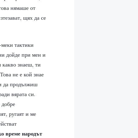
това нямаше от
зтезават, щях да се
о-меки тактики
ини дойде при мен и
 какво знаеш, ти
Това не е кой знае
 и да продължиш
ради вярата си.
 добре
ят, ругаят и ме
ействат
ко време народът