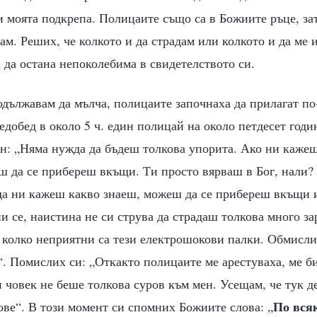
и моята подкрепа. Полицаите също са в Божиите ръце, за
вам. Реших, че колкото и да страдам или колкото и да ме и
а да остана непоколебима в свидетелството си.
одължавам да мълча, полицаите започнаха да прилагат п
едобед в около 5 ч. един полицай на около петдесет год
он: „Няма нужда да бъдеш толкова упорита. Ако ни кажеш
 да се прибереш вкъщи. Ти просто вярваш в Бог, нали? 
 да ни кажеш какво знаеш, можеш да се прибереш вкъщи
и се, наистина не си струва да страдаш толкова много за
 колко неприятни са тези електрошокови палки. Обмисли
. Помислих си: „Откакто полицаите ме арестуваха, ме би
зи човек не беше толкова суров към мен. Усещам, че тук д
По вся
ове“. В този момент си спомних Божиите слова: „