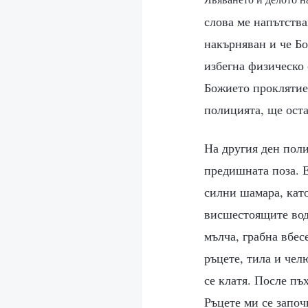
слова ме напътства
накърняван и че Бо
избегна физическо 
Божието проклятие.
полицията, ще оста
На другия ден поли
предишната поза. 
силни шамара, като
висшестоящите вод
мълча, грабна вбес
ръцете, тила и чел
се клатя. После пъ
Ръцете ми се започ