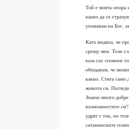
Той е моята опора 
какво да се страху
уповавам на Бог, з
Като видяха, че пр
срещу мен. Този сл
каза със спокоен т
обещавам, че можеш
какво. Стига само
живота си. Погледн
Знаеш много добре
възможностите си!“
удрят с ток, но то
сатанинските план