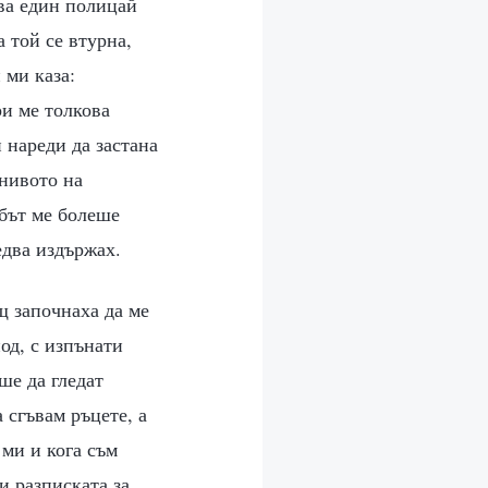
ава един полицай
а той се втурна,
 ми каза:
и ме толкова
 нареди да застана
 нивото на
рбът ме болеше
едва издържах.
щ започнаха да ме
од, с изпънати
ше да гледат
 сгъвам ръцете, а
 ми и кога съм
и разписката за