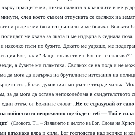
 върху прасците ми, пъхна палката в крачолите и ме удар
минути, след което съвсем отпусната се свлякох на земят
аката и ръцете ми бяха изтръпнали и ме боляха. Болката 
полицаят ме хвана за яката и ме издърпа в седнала поза
и няколко пъти по бузите. Докато ме удряше, ме подигра
ъщия Бог, нали? Защо тогава твоят Бог не те спасява?“.
везди, а бузите ми пламтяха. Свлякох се на пода и не мо
яма да мога да издържа на бруталните изтезания на полици
ърцето си: „Боже, духовният ми ръст е твърде малък. Мол
м, за да мога да остана непоколебима в свидетелството си
Не се страхувай от едно
един откъс от Божиите слова: „
а войнството непременно ще бъде с теб — Той е силат
щит
“
(Словото, Т.1 – Явяването и делото на Бог. Слова на Христ
 ми вдъхнаха вяра и сила. Бог господства над всичко и ко