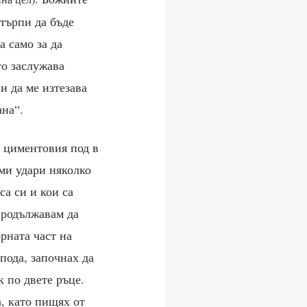
 търпи да бъде
а само за да
то заслужава
и да ме изтезава
ана“.
а циментовия под в
ми удари няколко
са си и кои са
продължавам да
рната част на
 пода, започнах да
к по двете ръце.
а, като пищях от