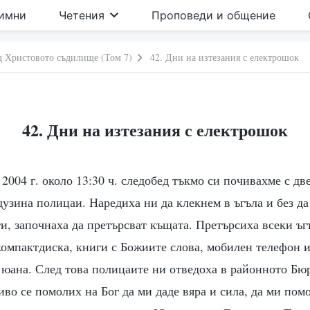
имни
Четения
Проповеди и общение
д Христовото съдилище (Том 7)
42. Дни на изтезания с електрошок
42. Дни на изтезания с електрошок
2004 г. около 13:30 ч. следобед тъкмо си почивахме с две
узина полицаи. Наредиха ни да клекнем в ъгъла и без да
и, започнаха да претърсват къщата. Претърсиха всеки ъг
омпактдиска, книги с Божиите слова, мобилен телефон и
 юана. След това полицаите ни отведоха в районното Бю
во се помолих на Бог да ми даде вяра и сила, да ми помо