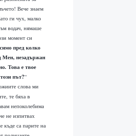
мъчето! Вече знаем
Като ги чух, малко
съм водач, нямаше
този момент си
исимо пред колко
д Мен, незадържан
о. Това е твое
 този път?
“
Божиите слова ми
те, те бяха в
тавам непоколебима
ече не изпитвах
е къде са парите на
от полицаите,