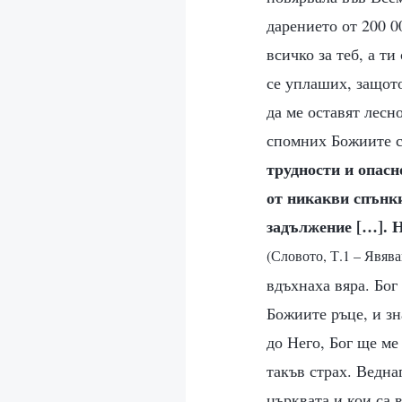
дарението от 200 0
всичко за теб, а ти
се уплаших, защото
да ме оставят лесн
спомних Божиите с
трудности и опас
от никакви спънки
задължение […]. Н
(Словото, Т.1 – Явява
вдъхнаха вяра. Бог
Божиите ръце, и зн
до Него, Бог ще ме
такъв страх. Ведна
църквата и кои са 