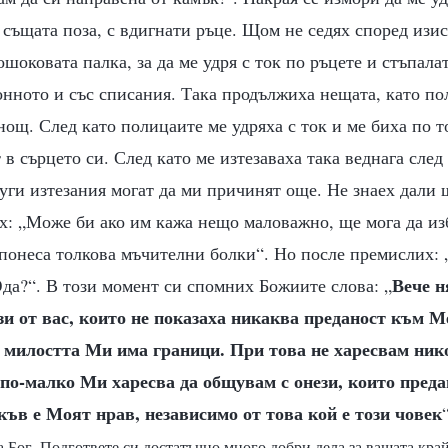
 същата поза, с вдигнати ръце. Щом не седях според изи
шоковата палка, за да ме удря с ток по ръцете и стъпала
онното и със списания. Така продължиха нещата, като по
нощ. След като полицаите ме удряха с ток и ме биха по т
 в сърцето си. След като ме изтезаваха така веднага след
уги изтезания могат да ми причинят още. Не знаех дали 
ех: „Може би ако им кажа нещо маловажно, ще мога да из
 понеса толкова мъчителни болки“. Но после премислих: 
Вече н
да?“. В този момент си спомних Божиите слова: „
и от вас, които не показаха никаква преданост към М
 милостта Ми има граници. При това не харесвам ник
по-малко Ми харесва да общувам с онези, които преда
къв е Моят нрав, независимо от това кой е този човек
а Бог. Подгответе си достатъчно много добри дела за вашата кра