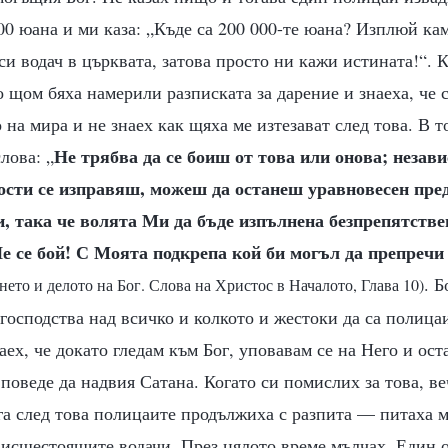
00 юана и ми каза: „Къде са 200 000-те юана? Изплюй ка
 си водач в църквата, затова просто ни кажи истината!“. 
 щом бяха намерили разписката за дарение и знаеха, че 
о на мира и не знаех как щяха ме изтезават след това. В 
Не трябва да се боиш от това или онова; незав
лова: „
ности се изправяш, можеш да останеш уравновесен пре
, така че волята Ми да бъде изпълнена безпрепятствен
е се бой! С Моята подкрепа кой би могъл да препречи
. 
нето и делото на Бог. Слова на Христос в Началото, Глава 10)
 господства над всичко и колкото и жестоки да са полицаи
аех, че докато гледам към Бог, уповавам се на Него и ос
 поведе да надвия Сатана. Когато си помислих за това, в
га след това полицаите продължиха с разпита — питаха м
висшестоящите водачи. През цялото време мълчах. Един 