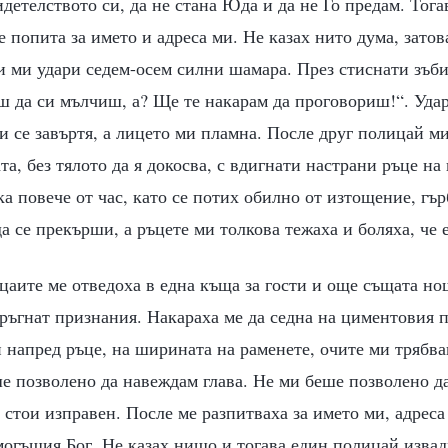
детелството си, да не стана Юда и да не Го предам. Тог
е попита за името и адреса ми. Не казах нито дума, затов
 и ми удари седем-осем силни шамара. През стиснати зъби
 да си мълчиш, а? Ще те накарам да проговориш!“. Удар
ми се завъртя, а лицето ми пламна. После друг полицай ми
та, без тялото да я докосва, с вдигнати настрани ръце на
ка повече от час, като се потих обилно от изтощение, гъ
а се прекърши, а ръцете ми толкова тежаха и боляха, че 
аите ме отведоха в една къща за гости и още същата но
зтръгнат признания. Накараха ме да седна на циментовия п
и напред ръце, на ширината на раменете, очите ми трябва
е позволено да навеждам глава. Не ми беше позволено да
 стои изправен. После ме разпитваха за името ми, адреса
огъщия Бог. Не казах нищо и тогава един полицай извад