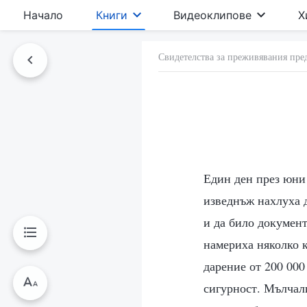
Начало
Книги
Видеоклипове
Х
Свидетелства за преживявания пре
Един ден през юни 
изведнъж нахлуха д
и да било документ
намериха няколко к
дарение от 200 000
сигурност. Мълчали