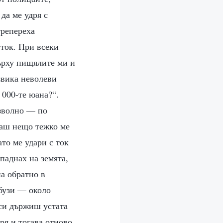
да ме удря с
трепереха
 ток. При всеки
върху пищялите ми и
звика неволеви
 000-те юана?“.
изволно — по
якаш нещо тежко ме
ато ме удари с ток
паднах на земята,
на обратно в
 бузи — около
 си държиш устата
ря и тогава отново