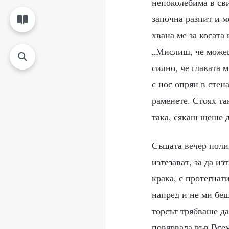
непоколебима в сви
започна разпит и м
хвана ме за косата
„Мислиш, че можеш
силно, че главата 
с нос опрян в стена
раменете. Стоях та
така, сякаш щеше д
Същата вечер полиц
изтезават, за да и
крака, с протегнат
напред и не ми беш
торсът трябваше да
повярвала във Всем