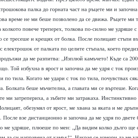
ктрошокова палка до горната част на ръцете ми и започна 
ова време не ми беше позволено да се движа. Ръцете ми 
 колкото повече треперех, толкова по-силно ме удряше с
о се тресеше и крещях от болка. После полицаят стъпи 
 с електрошок от палката по целите стъпала, което преди
родължи да ме разпитва: „Изплюй камъчето! Къде са 200
що. Той избухна в ярост и започна да ме удря с ток про
 и по тила. Когато ме удари с ток по тила, почувствах с
та. Болката беше мъчителна, а главата ми се въртеше. Ког
те ми затрепериха, а зъбите ми затракаха. Инстинктивно 
Полицаят, обезумял от ярост, ме хвана за яката и ме дръп
 После взе дистанционно и започна да ме удря по двете
то ме удряше, плюеше по мен: „Да видим колко дълго ще
ам да си направена от камък!“. Накрая се измори да ме уд