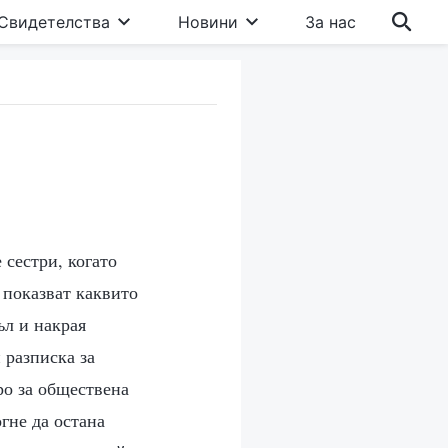
Свидетелства
Новини
За нас
 сестри, когато
 показват каквито
ъл и накрая
 разписка за
ро за обществена
гне да остана