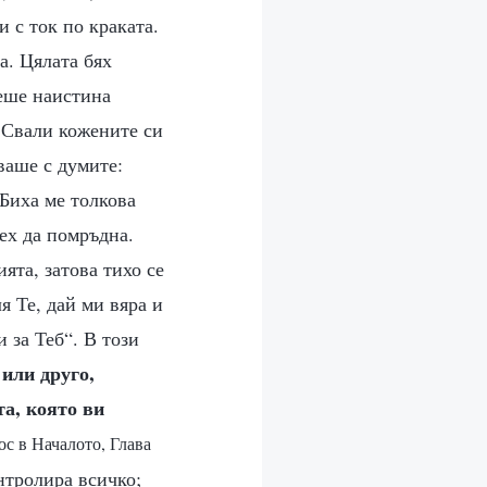
и с ток по краката.
а. Цялата бях
беше наистина
. Свали кожените си
ваше с думите:
 Биха ме толкова
жех да помръдна.
ята, затова тихо се
я Те, дай ми вяра и
 за Теб“. В този
 или друго,
а, която ви
ос в Началото, Глава
нтролира всичко;