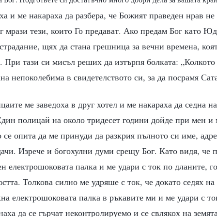
ха и ме накараха да разбера, че Божият праведен нрав не
г мрази тези, които Го предават. Ако предам Бог като Юд
страдание, щях да стана грешница за вечни времена, коя
 При тази си мисъл реших да изтърпя болката: „Колкото 
на непоколебима в свидетелството си, за да посрамя Сат
цаите ме заведоха в друг хотел и ме накараха да седна н
Един полицай на около тридесет години дойде при мен и 
 се опита да ме принуди да разкрия пълното си име, адре
ачи. Изрече и богохулни думи срещу Бог. Като видя, че 
ен електрошоковата палка и ме удари с ток по дланите, го
юстта. Толкова силно ме удряше с ток, че докато седях на
хна електрошоковата палка в ръкавите ми и ме удари с то
наха да се гърчат неконтролируемо и се свлякох на земят