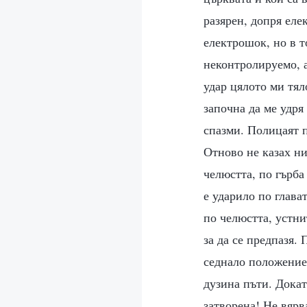
разярен, допря еле
електрошок, но в т
неконтролируемо, а
удар цялото ми тял
започна да ме удря
спазми. Полицаят п
Отново не казах ни
челюстта, по гърба
е ударило по глава
по челюстта, устни
за да се предпазя. 
седнало положение.
дузина пъти. Дока
затворена! Не вярв