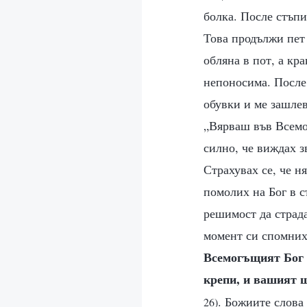
болка. После стъпи
Това продължи пет 
обляна в пот, а кр
непоносима. После 
обувки и ме зашлев
„Вярваш във Всемог
силно, че виждах з
Страхувах се, че н
помолих на Бог в с
решимост да страда
момент си спомних 
Всемогъщият Бог н
крепи, и вашият 
. Божиите слова
26)