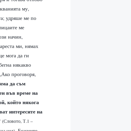
скванията му,
та; удряше ме по
лицаите ме
ози начин,
 ареста ми, нямах
ще мога да ги
бегна някакво
„Ако проговоря,
яма да съм
ен във време на
ой, който някога
ват интересите на
“
(Словото, Т.1 –
. Божиите
йна цел)