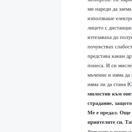
ми нареди да заема
използваше електро
лицето с дистанци
изтезаваха до полу
почувствах слабост
представа какви др
понеса. И си мисл
мъчение и няма да
няма ли да стана Ю
милостив към онез
страдание, защото
Ме е предал. Още 
приятелите си. Та
Явяването и делото н