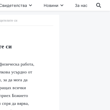
Свидетелства
Новини
За нас
одителите си
те си
физическа работа,
лкова усърдно от
, за да мога да
пращах всички
 приех Божието
 спря да вярва,