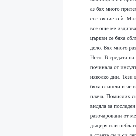
аз бях много прите
състоянието ѝ. Мно
все още ме издирва
църкви се бяха сбл
дело. Бях много ра
Него. В средата на
починала от инсулт
няколко дни. Тези 
бяха отишли и че в
плача. Помислих си 
видяла за последен
разочаровани от м
дъщеря или неблаго
в стаята си и си л