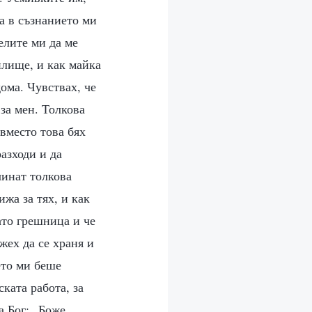
а в съзнанието ми
елите ми да ме
илище, и как майка
ома. Чувствах, че
за мен. Толкова
 вместо това бях
азходи и да
чинат толкова
ижа за тях, и как
ато грешница и че
жех да се храня и
ето ми беше
ката работа, за
а Бог: „Боже,