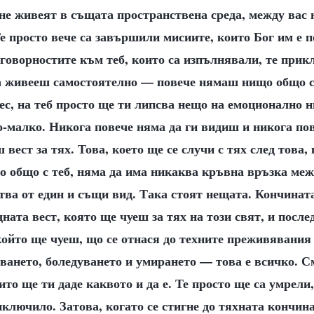
 не живеят в същата пространствена среда, между вас
е просто вече са завършили мисиите, които Бог им е п
тговорностите към теб, които са изпълнявали, те прик
а живееш самостоятелно — повече нямаш нищо общо с 
ес, на теб просто ще ти липсва нещо на емоционално 
о-малко. Никога повече няма да ги видиш и никога по
вест за тях. Това, което ще се случи с тях след това,
 общо с теб, няма да има никаква кръвна връзка межд
тва от един и същи вид. Така стоят нещата. Кончинат
дната вест, която ще чуеш за тях на този свят, и после
ойто ще чуеш, що се отнася до техните преживявания
ването, боледуването и умирането — това е всичко. 
ито ще ти даде каквото и да е. Те просто ще са умрели
иключило. Затова, когато се стигне до тяхната кончин