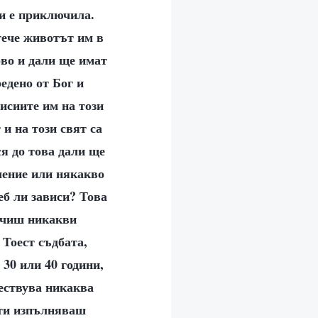
 и е приключила.
тече животът им в
ово и дали ще имат
едено от Бог и
исиите им на този
и на този свят са
я до това дали ще
чение или някакво
еб ли зависи? Това
лучиш никакви
 Тоест съдбата,
 30 или 40 години,
ществува никаква
 ти изпълняваш