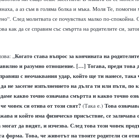
наха, а аз съм в голяма болка и мъка. Моля Те, помогни 
ено“. След молитвата се почувствах малко по-спокойна.
ова как да се справим със смъртта на родителите си, зато
Когато става въпрос за кончината на родителите
зва: „
авилно и разумно отношение. […] Тогава, преди това д
справиш с неочаквания удар, който ще ти нанесе, така 
 да не засегне изпълнението на дълга ти или пътя, по
даме какво точно означава смъртта и какво точно оз
 че човек си отива от този свят?
Това означав
(Така е.)
жава и който има физическо присъствие, се заличава
а могат да видят, и изчезва. След това този човек про
уга форма. Това, че животът на твоите родители си отив