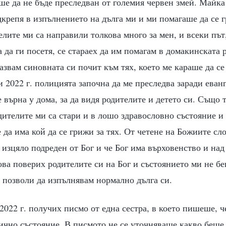
ше да не бъде преследван от големия червен змей. Майка
крепя в изпълнението на дълга ми и ми помагаше да се г
елите ми са направили толкова много за мен, и всеки път,
а да ги посетя, се стараех да им помагам в домакинската
азвам синовната си почит към тях, което ме караше да се
 2022 г. полицията започна да ме преследва заради еван
е върна у дома, за да видя родителите и детето си. Също т
дителите ми са стари и в лошо здравословно състояние и 
 да има кой да се грижи за тях. От четене на Божиите сло
 изцяло подреден от Бог и че Бог има върховенство и над
ова поверих родителите си на Бог и състоянието ми не б
и позволи да изпълнявам нормално дълга си.
2022 г. получих писмо от една сестра, в което пишеше, ч
ично състояние. В писмото не се уточняваше какво беше 