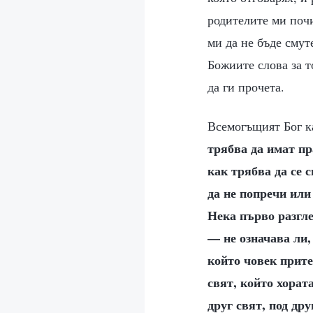
родителите ми почи
ми да не бъде смут
Божиите слова за т
да ги прочета.
Всемогъщият Бог ка
трябва да имат пр
как трябва да се 
да не попречи или
Нека първо разгле
— не означава ли,
който човек прите
свят, който хорат
друг свят, под др