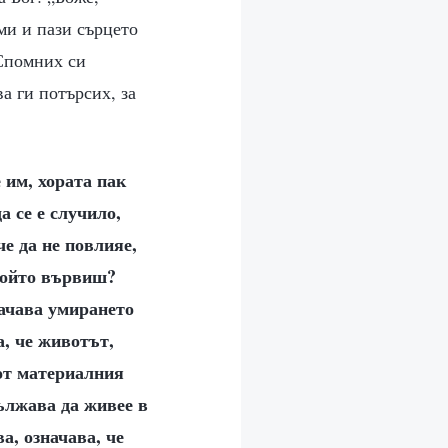
ми и пази сърцето
 Спомних си
ва ги потърсих, за
 им, хората пак
а се е случило,
че да не повлияе,
 който вървиш?
начава умирането
а, че животът,
 от материалния
дължава да живее в
а, означава, че