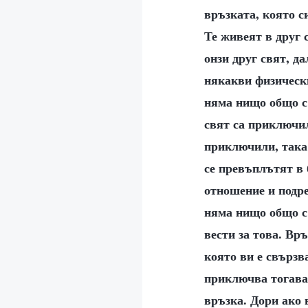
връзката, която си
Те живеят в друг 
онзи друг свят, д
някакви физически
няма нищо общо с 
свят са приключил
приключили, така 
се превъплътят в 
отношение и подре
няма нищо общо с 
вести за това. Вр
която ви е свързва
приключва тогава.
връзка. Дори ако 