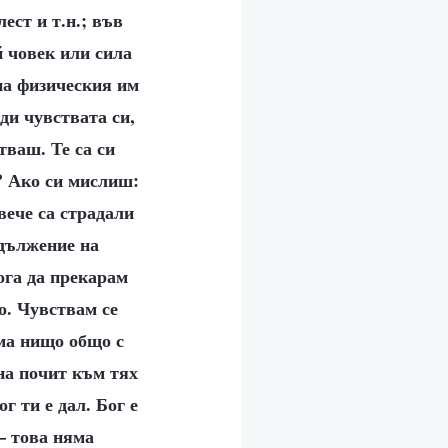
ест и т.н.; във
й човек или сила
на физическия им
ди чувствата си,
тваш. Те са си
а? Ако си мислиш:
вече са страдали
одължение на
ога да прекарам
о. Чувствам се
ма нищо общо с
на почит към тях
г ти е дал. Бог е
— това няма