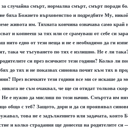
 за случайна смърт, нормална смърт, смърт поради бол
 не бяха Божието върховенство и подредбите Му, нико
неме живота им. Тяхната кончина означава само край 
сват и копнееш за тях или се срамуваш от себе си зара
аш нито едно от тези неща и не е необходимо да ги изпи
ят, така че тъгуването по тях е излишно. Не е ли так
родителите си през всичките тези години? Колко ли по
е бях до тях и не показвах синовна почит към тях в пр
ини? През всичките тези години все ми се искаше да м
, никога не съм очаквал, че ще си отидат толкова скор
. Не е нужно да мислиш по този начин. Смъртта им ня
що общо с теб? Защото, дори и да си проявявал синов
ужавал, това не е задължението или задачата, която Бо
стие и колко страдания ще донесеш на родителите си 