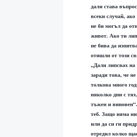
дали става въпрос
всеки случай, ако
не би могъл да от
живот. Ако ти лип
не бива да изпитв
отишли от този св
„Дали липсвах на 
заради това, че н
толкова много год
няколко дни с тях
тъжен и виновен“
теб. Защо няма ни
или да си ги придр
отредил колко ща