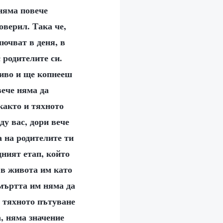
 няма повече
оверил. Така че,
лючват в деня, в
родителите си.
ниво и ще копнееш
вече няма да
 както и тяхното
у вас, дори вече
а на родителите ти
дният етап, който
 в живота им като
Смъртта им няма да
, тяхното пътуване
а, няма значение