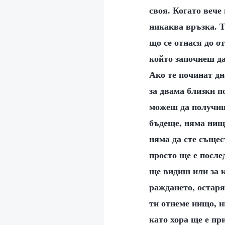
своя. Когато вече
никаква връзка. Т
що се отнася до о
който започнеш д
Ако те починат дн
за двама близки п
можеш да получиш 
бъдеще, няма нищо
няма да сте същес
просто ще е после
ще видиш или за к
раждането, остаря
ти отнеме нищо, н
като хора ще е пр