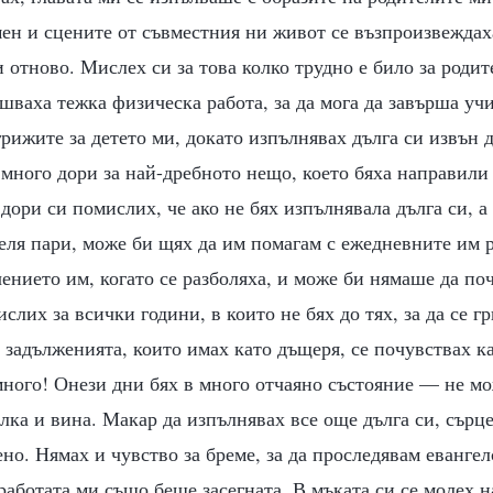
ен и сцените от съвместния ни живот се възпроизвеждах
 отново. Мислех си за това колко трудно е било за родит
ршваха тежка физическа работа, за да мога да завърша уч
рижите за детето ми, докато изпълнявах дълга си извън д
много дори за най-дребното нещо, което бяха направили 
дори си помислих, че ако не бях изпълнявала дълга си, а
челя пари, може би щях да им помагам с ежедневните им р
чението им, когато се разболяха, и може би нямаше да по
слих за всички години, в които не бях до тях, за да се гр
 задълженията, които имах като дъщеря, се почувствах к
ного! Онези дни бях в много отчаяно състояние — не мо
олка и вина. Макар да изпълнявах все още дълга си, сърц
но. Нямах и чувство за бреме, за да проследявам евангелс
 работата ми също беше засегната. В мъката си се молех н