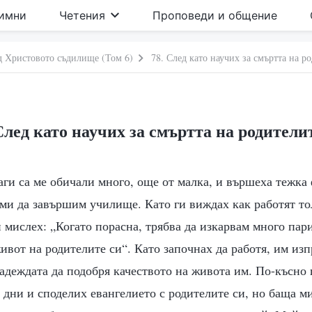
имни
Четения
Проповеди и общение
д Христовото съдилище (Том 6)
78. След като научих за смъртта на р
След като научих за смъртта на родители
ги са ме обичали много, още от малка, и вършеха тежка 
 ми да завършим училище. Като ги виждах как работят то
и мислех: „Когато порасна, трябва да изкарвам много пари
ивот на родителите си“. Като започнах да работя, им из
адеждата да подобря качеството на живота им. По-късно
 дни и споделих евангелието с родителите си, но баща ми