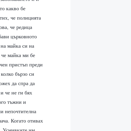
то какво бе
етих, че полицията
ова, че редица
абави църковното
 на майка си на
 че майка ми бе
ичен пристъп преди
 колко бързо си
ожех да спра да
 и че не ги бях
ого тъжни и
ли непочтителна
ача. Когато отивах
и. Усмивките им,