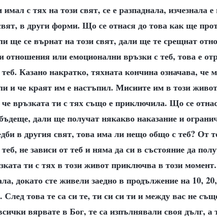
 имал с тях на този свят, се е разпаднала, изчезнала е
свят, в други форми. Що се отнася до това как ще про
али ще се върнат на този свят, дали ще те срещнат отн
 отношения или емоционални връзки с теб, това е отр
теб. Казано накратко, тяхната кончина означава, че м
и и че краят им е настъпил. Мисиите им в този живот 
че връзката ти с тях също е приключила. Що се отнас
бъдеще, дали ще получат някакво наказание и ограни
дби в другия свят, това има ли нещо общо с теб? От т
теб, не зависи от теб и няма да си в състояние да по
ъзката ти с тях в този живот приключва в този момент.
ла, докато сте живели заедно в продължение на 10, 20,
 След това те са си те, ти си си ти и между вас не съ
всички вярвате в Бог, те са изпълнявали своя дълг, а