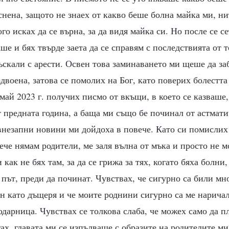
снена, защото не знаех от какво беше болна майка ми, ни
го исках да се върна, за да видя майка си. Но после се с
ше и бях твърде заета да се справям с последствията от т
ъскали с арести. Освен това заминаването ми щеше да з
здвоена, затова се помолих на Бог, като поверих болестта
 май 2023 г. получих писмо от вкъщи, в което се казваше,
 предната година, а баща ми също бе починал от астмат
внезапни новини ми дойдоха в повече. Като си помислих
ече нямам родители, ме заля вълна от мъка и просто не м
как не бях там, за да се грижа за тях, когато бяха болни,
 път, преди да починат. Чувствах, че сигурно са били мн
ен като дъщеря и че моите роднини сигурно са ме нарича
дарница. Чувствах се толкова слаба, че можех само да пл
ягах, главата ми се изпълваше с образите на родителите м