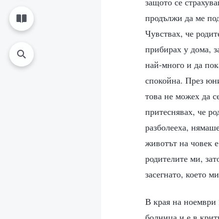
защото се страхува
продължи да ме под
Чувствах, че родит
прибирах у дома, з
най-много и да пок
спокойна. През юни
това не можех да с
притеснявах, че ро
разболееха, нямаше
животът на човек е
родителите ми, зат
засегнато, което м
В края на ноември 
болница и е в крит