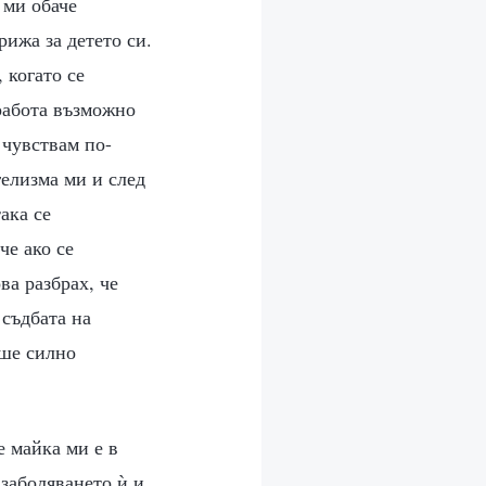
 ми обаче
рижа за детето си.
 когато се
 работа възможно
 чувствам по-
гелизма ми и след
ака се
че ако се
ва разбрах, че
 съдбата на
еше силно
е майка ми е в
заболяването ѝ и