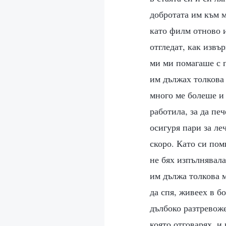
добротата им към м
като филм отново и
отгледат, как извъ
ми ми помагаше с г
им дължах толкова 
много ме болеше и 
работила, за да пе
осигуря пари за ле
скоро. Като си поми
не бях изпълнявала
им дължа толкова м
да спя, живеех в б
дълбоко разтревоже
която отговарях, и