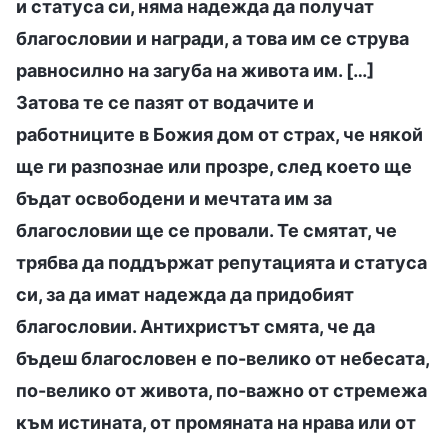
и статуса си, няма надежда да получат
благословии и награди, а това им се струва
равносилно на загуба на живота им. […]
Затова те се пазят от водачите и
работниците в Божия дом от страх, че някой
ще ги разпознае или прозре, след което ще
бъдат освободени и мечтата им за
благословии ще се провали. Те смятат, че
трябва да поддържат репутацията и статуса
си, за да имат надежда да придобият
благословии. Антихристът смята, че да
бъдеш благословен е по-велико от небесата,
по-велико от живота, по-важно от стремежа
към истината, от промяната на нрава или от