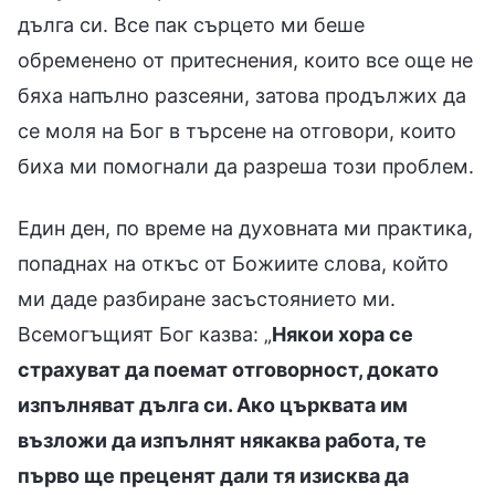
дълга си. Все пак сърцето ми беше
обременено от притеснения, които все още не
бяха напълно разсеяни, затова продължих да
се моля на Бог в търсене на отговори, които
биха ми помогнали да разреша този проблем.
Един ден, по време на духовната ми практика,
попаднах на откъс от Божиите слова, който
ми даде разбиране засъстоянието ми.
Всемогъщият Бог казва: „
Някои хора се
страхуват да поемат отговорност, докато
изпълняват дълга си. Ако църквата им
възложи да изпълнят някаква работа, те
първо ще преценят дали тя изисква да