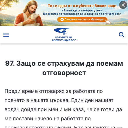
97. Защо се страхувам да поемам отговорност
97. Защо се страхувам да поемам
отговорност
Преди време отговарях за работата по
поенето в нашата църква. Един ден нашият
водач дойде при мен и ми каза, че се готви да
ме постави начело на работата по
производството на филми. Бях зашеметена —