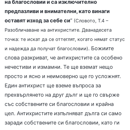
на благословии и са изключително
предпазливи и внимателни, като винаги
оставят изход за себе си
“
(Словото, Т.4 –
Разобличаване на антихристите. Дванадесета
точка: те искат да се оттеглят, когато нямат статус
. Божиите
и надежда да получат благословии)
слова разкриват, че антихристите са особено
нечестиви и измамни. Те ще вземат нещо
просто и ясно и неимоверно ще го усложнят.
Един антихрист ще вземе въпроса за
прехвърлянето на друг дълг и ще го свърже
със собствените си благословии и крайна
цел. Антихристите изпълняват дълга си само
заради собствените си благословии, като ги