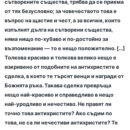
сътворените същества, трябва да се приема
от тях безусловно; за човечеството това е
въпрос на щастие и чест, а за всички, които
изпълнят дълга на сътворени същества,
няма нищо по-хубаво и по-достойно за
възпоменание — то е нещо положително. […]
Толкова красиво и толкова велико нещо е
изкривено от подобните на антихристите в
сделка, в която те търсят венци и награди от
Божията ръка. Такава сделка превръща
нещо най-красиво и справедливо в нещо
най-уродливо и нечестиво. Не правят ли
точно това антихристите? Ако съдим по
това, не са ли нечестиви антихристите? Те