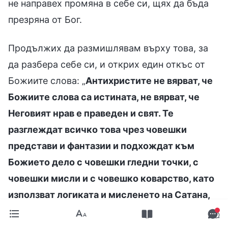
не направех промяна в себе си, щях да бъда
презряна от Бог.
Продължих да размишлявам върху това, за
да разбера себе си, и открих един откъс от
Божиите слова: „
Антихристите не вярват, че
Божиите слова са истината, не вярват, че
Неговият нрав е праведен и свят. Те
разглеждат всичко това чрез човешки
представи и фантазии и подхождат към
Божието дело с човешки гледни точки, с
човешки мисли и с човешко коварство, като
използват логиката и мисленето на Сатана,
за да очертаят Божия нрав, Божията
идентичност и същност. Очевидно е, че