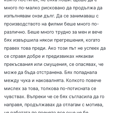
много по-малко рисковано да продължа да
изпълнявам онзи дълг. Да се занимаваш с
производството на филми беше много по-
различно. Беше много трудно за мен и вече
бях извършила някои прегрешения, когато
правех това преди. Ако този път не успеех да
се справя добре и предизвиках някакви
прекъсвания или смущения, се опасявах, че
може да бъда отстранена. Бях попаднала
между чука и наковалнята. Колкото повече
мислех за това, толкова по-потисната се
чувствах. Въпреки че се бях съгласила да го
направя, продължавах да отлагам с мотива,
че работата по поенето все още не бе