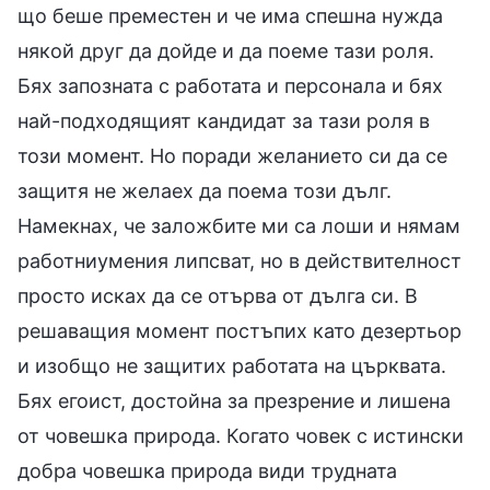
що беше преместен и че има спешна нужда
някой друг да дойде и да поеме тази роля.
Бях запозната с работата и персонала и бях
най-подходящият кандидат за тази роля в
този момент. Но поради желанието си да се
защитя не желаех да поема този дълг.
Намекнах, че заложбите ми са лоши и нямам
работниумения липсват, но в действителност
просто исках да се отърва от дълга си. В
решаващия момент постъпих като дезертьор
и изобщо не защитих работата на църквата.
Бях егоист, достойна за презрение и лишена
от човешка природа. Когато човек с истински
добра човешка природа види трудната