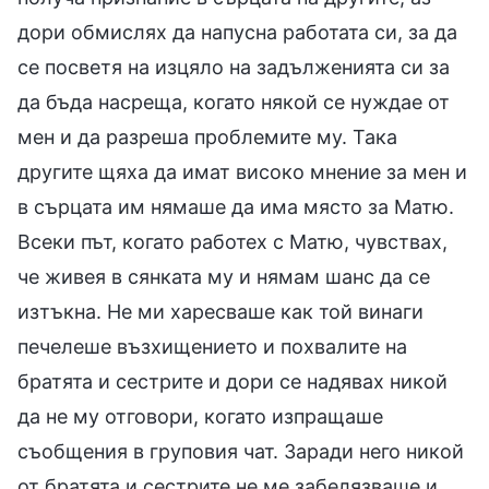
дори обмислях да напусна работата си, за да
се посветя на изцяло на задълженията си за
да бъда насреща, когато някой се нуждае от
мен и да разреша проблемите му. Така
другите щяха да имат високо мнение за мен и
в сърцата им нямаше да има място за Матю.
Всеки път, когато работех с Матю, чувствах,
че живея в сянката му и нямам шанс да се
изтъкна. Не ми харесваше как той винаги
печелеше възхищението и похвалите на
братята и сестрите и дори се надявах никой
да не му отговори, когато изпращаше
съобщения в груповия чат. Заради него никой
от братята и сестрите не ме забелязваше и