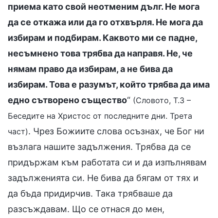
приема като свой неотменим дълг. Не мога
да се откажа или да го отхвърля. Не мога да
избирам и подбирам. Каквото ми се падне,
несъмнено това трябва да направя. Не, че
нямам право да избирам, а не бива да
избирам. Това е разумът, който трябва да има
едно сътворено същество
“
(Словото, Т.3 –
Беседите на Христос от последните дни. Трета
. Чрез Божиите слова осъзнах, че Бог ни
част)
възлага нашите задължения. Трябва да се
придържам към работата си и да изпълнявам
задълженията си. Не бива да бягам от тях и
да бъда придирчив. Така трябваше да
разсъждавам. Що се отнася до мен,