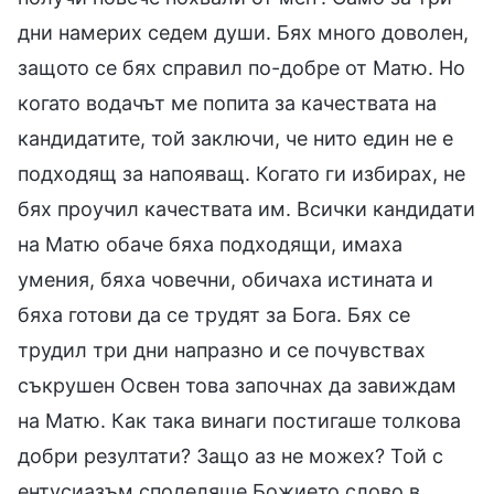
дни намерих седем души. Бях много доволен,
защото се бях справил по-добре от Матю. Но
когато водачът ме попита за качествата на
кандидатите, той заключи, че нито един не е
подходящ за напояващ. Когато ги избирах, не
бях проучил качествата им. Всички кандидати
на Матю обаче бяха подходящи, имаха
умения, бяха човечни, обичаха истината и
бяха готови да се трудят за Бога. Бях се
трудил три дни напразно и се почувствах
съкрушен Освен това започнах да завиждам
на Матю. Как така винаги постигаше толкова
добри резултати? Защо аз не можех? Той с
ентусиазъм споделяше Божието слово в