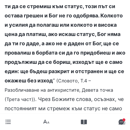
ти да се стремиш към статус, този път си
остава грешен и Бог не го одобрява. Колкото
и усилия да полагаш или колкото и висока
цена да платиш, ако искаш статус, Бог няма
да ти го даде, а ако не е даден от Бог, ще се
провалиш в борбата си да го придобиеш и ако
продължиш да се бориш, изходът ще е само
един: ще бъдеш разкрит и отстранен и ще се
окажеш без изход
“
(Словото, Т.4 –
Разобличаване на антихристите, Девета точка
. Чрез Божиите слова, осъзнах, че
(Трета част))
постоянният ми стремеж към статус не само
ми пречеше да изпълнявам задълженията си
и не ми позволяваше да бъда достойно