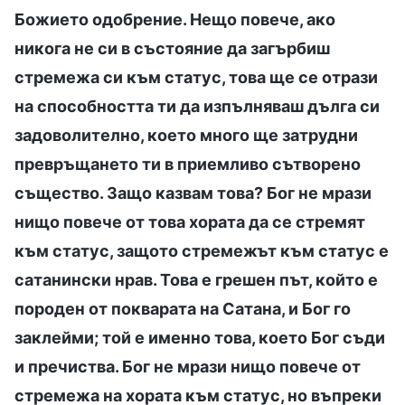
Божието одобрение. Нещо повече, ако
никога не си в състояние да загърбиш
стремежа си към статус, това ще се отрази
на способността ти да изпълняваш дълга си
задоволително, което много ще затрудни
превръщането ти в приемливо сътворено
същество. Защо казвам това? Бог не мрази
нищо повече от това хората да се стремят
към статус, защото стремежът към статус е
сатанински нрав. Това е грешен път, който е
породен от покварата на Сатана, и Бог го
заклейми; той е именно това, което Бог съди
и пречиства. Бог не мрази нищо повече от
стремежа на хората към статус, но въпреки