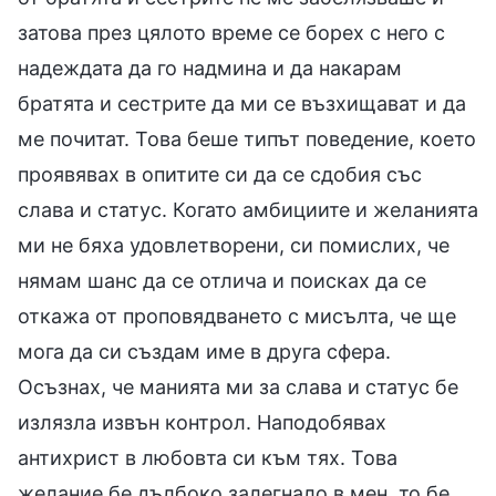
затова през цялото време се борех с него с
надеждата да го надмина и да накарам
братята и сестрите да ми се възхищават и да
ме почитат. Това беше типът поведение, което
проявявах в опитите си да се сдобия със
слава и статус. Когато амбициите и желанията
ми не бяха удовлетворени, си помислих, че
нямам шанс да се отлича и поисках да се
откажа от проповядването с мисълта, че ще
мога да си създам име в друга сфера.
Осъзнах, че манията ми за слава и статус бе
излязла извън контрол. Наподобявах
антихрист в любовта си към тях. Това
желание бе дълбоко залегнало в мен, то бе