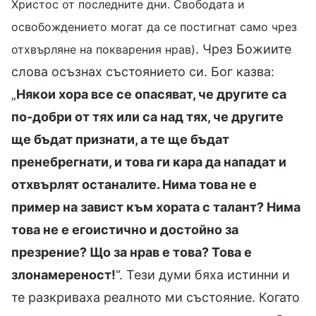
Христос от последните дни. Свободата и
освобождението могат да се постигнат само чрез
. Чрез Божиите
отхвърляне на покварения нрав)
слова осъзнах състоянието си. Бог казва:
„
Някои хора все се опасяват, че другите са
по-добри от тях или са над тях, че другите
ще бъдат признати, а те ще бъдат
пренебрегнати, и това ги кара да нападат и
отхвърлят останалите. Нима това не е
пример на завист към хората с талант? Нима
това не е егоистично и достойно за
презрение? Що за нрав е това? Това е
злонамереност!
“. Тези думи бяха истинни и
те разкриваха реалното ми състояние. Когато