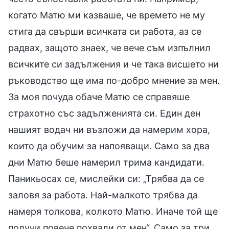
когато Матю ми казваше, че времето не му
стига да свърши всичката си работа, аз се
радвах, защото знаех, че вече съм изпълнил
всичките си задължения и че така висшето ни
ръководство ще има по-добро мнение за мен.
За моя почуда обаче Матю се справяше
страхотно със задълженията си. Един ден
нашият водач ни възложи да намерим хора,
които да обучим за напояващи. Само за два
дни Матю беше намерил трима кандидати.
Паникьосах се, мислейки си: „Трябва да се
заловя за работа. Най-малкото трябва да
намеря толкова, колкото Матю. Иначе той ще
получи повече похвали от мен“. Само за три