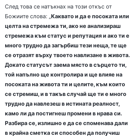
След това се натъкнах на този откъс от
Божиите слова: „
Каквато и да е посоката или
целта на стремежа ти, ако не анализираш
стремежа към статус и репутация и ако ти е
много трудно да загърбиш тези неща, те ще
се отразят върху твоето навлизане в живота.
Докато статусът заема място в сърцето ти,
той напълно ще контролира и ще влияе на
посоката на живота ти и целите, към които
се стремиш, и в такъв случай ще ти е много
трудно да навлезеш в истината реалност,
камо ли да постигнеш промени в нрава си.
Разбира се, излишно е да се споменава дали
в крайна сметка си способен да получиш