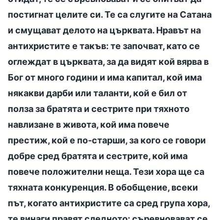
постигнат целите си. Те са слугите на Сатана
и смущават делото на църквата. Нравът на
антихристите е такъв: те започват, като се
оглеждат в църквата, за да видят кой вярва в
Бог от много години и има капитал, кой има
някакви дарби или таланти, кой е бил от
полза за братята и сестрите при тяхното
навлизане в живота, кой има повече
престиж, кой е по-старши, за кого се говори
добре сред братята и сестрите, кой има
повече положителни неща. Тези хора ще са
тяхната конкуренция. В обобщение, всеки
път, когато антихристите са сред група хора,
те винаги правят следното: съревновават се