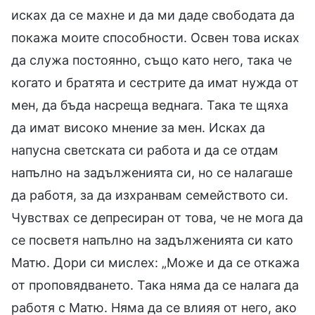
исках да се махне и да ми даде свободата да
покажа моите способности. Освен това исках
да служа постоянно, също като него, така че
когато и братята и сестрите да имат нужда от
мен, да бъда насреща веднага. Така те щяха
да имат високо мнение за мен. Исках да
напусна светската си работа и да се отдам
напълно на задълженията си, но се налагаше
да работя, за да изхранвам семейството си.
Чувствах се депресиран от това, че не мога да
се посветя напълно на задълженията си като
Матю. Дори си мислех: „Може и да се откажа
от проповядването. Така няма да се налага да
работя с Матю. Няма да се влияя от него, ако