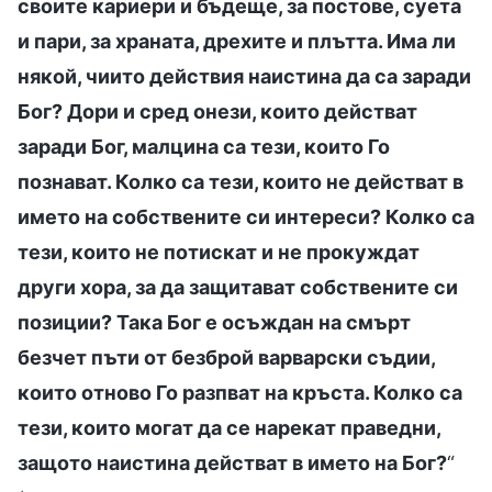
своите кариери и бъдеще, за постове, суета
и пари, за храната, дрехите и плътта. Има ли
някой, чиито действия наистина да са заради
Бог? Дори и сред онези, които действат
заради Бог, малцина са тези, които Го
познават. Колко са тези, които не действат в
името на собствените си интереси? Колко са
тези, които не потискат и не прокуждат
други хора, за да защитават собствените си
позиции? Така Бог е осъждан на смърт
безчет пъти от безброй варварски съдии,
които отново Го разпват на кръста. Колко са
тези, които могат да се нарекат праведни,
защото наистина действат в името на Бог?
“