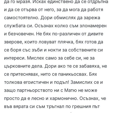
да го мразя. Исках единствено да се отдръпна
и да се отърва от него, за да мога да работя
самостоятелно. Дори обмислях да зарежа
службата си. Осъзнах колко съм злонамерен
и безчовечен. Не бях по-различен от дивите
зверове, които ловуват плячка, бях готов да
се боря със зъби и нокти за собствените си
интереси. Мислех само за себе си, не за
църковните дела. Дори ако те се забавяха, не
се притеснявах, нито се паникьосвах. Бях
толкова егоистичен и подъл! Замислих се и
защо партньорството ни с Матю не може
просто да е лесно и хармонично. Осъзнах, че
във вярата си съм тръгнал по грешния път