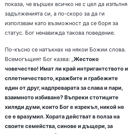
показа, че вършех всичко не с цел да изпълня
задълженията си, а по-скоро за да ги
използвам като възможност да се боря за
статус. Бог ненавижда такова поведение.
По-късно се натъкнах на някои Божии слова.
Всемогъщият Бог казва: „
Жестоко
човечество! Имат ли край интригантството и
сплетничеството, кражбите и грабежите
един от друг, надпреварата за слава и пари,
взаимното избиване? Въпреки стотиците
хиляди думи, които Бог е изрекъл, никой не
се е вразумил. Хората действат в полза на
своите семейства, синове и дъщери, за