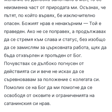
неизменна част от природата ми. Осъзнах, че
пътят, по който вървях, бе изключително
опасен. Божият нрав е ненакърним — Той е
праведен. Ако не се поправех, а продължавах
да се стремя към слава и статус, без изобщо
да се замислям за църковната работа, щях да
бъда отхвърлен и пропъден от Бог.
Почувствах се дълбоко погнусен от
действията си и вече не исках да се
съревновавам за положение с колегата си.
Помолих се на Бог да ми помогне да се
освободя от оковите и ограниченията на
сатанинския си нрав.