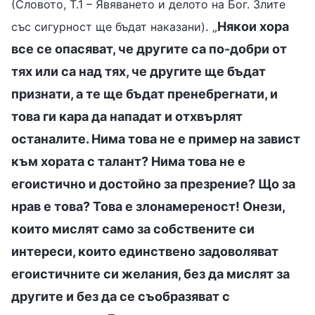
(Словото, Т.1 – Явяването и делото на Бог. Злите
. „
Някои хора
със сигурност ще бъдат наказани)
все се опасяват, че другите са по-добри от
тях или са над тях, че другите ще бъдат
признати, а те ще бъдат пренебрегнати, и
това ги кара да нападат и отхвърлят
останалите. Нима това не е пример на завист
към хората с талант? Нима това не е
егоистично и достойно за презрение? Що за
нрав е това? Това е злонамереност! Онези,
които мислят само за собствените си
интереси, които единствено задоволяват
егоистичните си желания, без да мислят за
другите и без да се съобразяват с