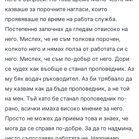
казваше за порочните нагласи, които
проявяваше по време на работа служба.
Постепенно започнах да гледам отвисоко на
него. Мислех, че не съм толкова порочен,
колкото него и нямах полза от работата си с
него. Мислех, че съм по-добър от него. Дори
се чудех как въобще е станал проповедник. Аз
му бях водач ръководител. Аз би трябвало да
му казвам как да бъде проповедник, а не той
на мен. Тъй като бе станал проповедник по-
рано, всички имаха високо мнение за него.
Просто не можех да приема това и знаех, че
мога да се справя по-добре. За да го надмина,
често съпоставях работата ни. Например,