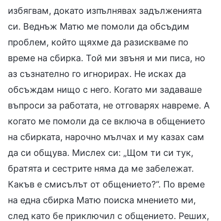
избягвам, докато изпълнявах задълженията
си. Веднъж Матю ме помоли да обсъдим
проблем, който щяхме да разискваме по
време на сбирка. Той ми звъня и ми писа, но
аз съзнателно го игнорирах. Не исках да
обсъждам нищо с него. Когато ми задаваше
въпроси за работата, не отговарях навреме. А
когато ме помоли да се включа в общението
на сбирката, нарочно мълчах и му казах сам
да си общува. Мислех си: „Щом ти си тук,
братята и сестрите няма да ме забележат.
Какъв е смисълът от общението?“. По време
на една сбирка Матю поиска мнението ми,
след като бе приключил с общението. Реших,