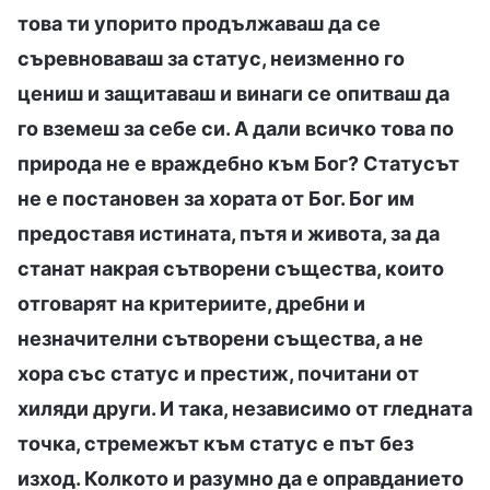
това ти упорито продължаваш да се
съревноваваш за статус, неизменно го
цениш и защитаваш и винаги се опитваш да
го вземеш за себе си. А дали всичко това по
природа не е враждебно към Бог? Статусът
не е постановен за хората от Бог. Бог им
предоставя истината, пътя и живота, за да
станат накрая сътворени същества, които
отговарят на критериите, дребни и
незначителни сътворени същества, а не
хора със статус и престиж, почитани от
хиляди други. И така, независимо от гледната
точка, стремежът към статус е път без
изход. Колкото и разумно да е оправданието