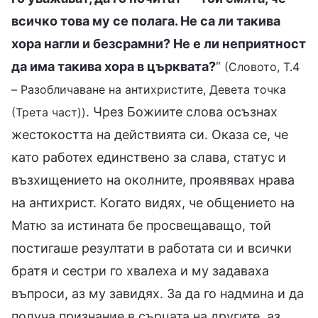
всичко това му се полага. Не са ли такива
хора нагли и безсрамни? Не е ли неприятност
да има такива хора в църквата?
“
(Словото, Т.4
– Разобличаване на антихристите, Девета точка
. Чрез Божиите слова осъзнах
(Трета част))
жестокостта на действията си. Оказа се, че
като работех единствено за слава, статус и
възхищението на околните, проявявах нрава
на антихрист. Когато видях, че общението на
Матю за истината бе просвещаващо, той
постигаше резултати в работата си и всички
братя и сестри го хвалеха и му задаваха
въпроси, аз му завидях. За да го надмина и да
получа признание в сърцата на другите, аз