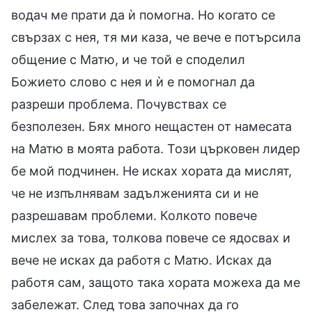
водач ме прати да ѝ помогна. Но когато се
свързах с нея, тя ми каза, че вече е потърсила
общение с Матю, и че той е споделил
Божието слово с нея и ѝ е помогнал да
разреши проблема. Почувствах се
безполезен. Бях много нещастен от намесата
на Матю в моята работа. Този църковен лидер
бе мой подчинен. Не исках хората да мислят,
че не изпълнявам задълженията си и не
разрешавам проблеми. Колкото повече
мислех за това, толкова повече се ядосвах и
вече не исках да работя с Матю. Исках да
работя сам, защото така хората можеха да ме
забележат. След това започнах да го