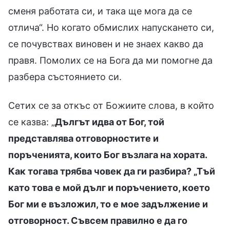
сменя работата си, и така ще мога да се
отлича“. Но когато обмислих напускането си,
се почувствах виновен и не знаех какво да
правя. Помолих се на Бога да ми помогне да
разбера състоянието си.
Сетих се за откъс от Божиите слова, в който
се казва: „
Дългът идва от Бог, той
представлява отговорностите и
поръченията, които Бог възлага на хората.
Как тогава трябва човек да ги разбира? „Тъй
като това е мой дълг и поръчението, което
Бог ми е възложил, то е мое задължение и
отговорност. Съвсем правилно е да го