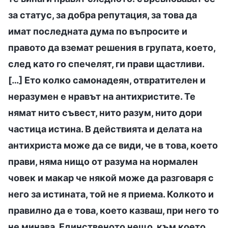
за статус, за добра репутация, за това да
имат последната дума по въпросите и
правото да вземат решения в групата, което,
след като го спечелят, ги прави щастливи.
[…] Ето колко самонадеян, отвратителен и
неразумен е нравът на антихристите. Те
нямат нито съвест, нито разум, нито дори
частица истина. В действията и делата на
антихриста може да се види, че в това, което
прави, няма нищо от разума на нормален
човек и макар че някой може да разговаря с
него за истината, той не я приема. Колкото и
правилно да е това, което казваш, при него то
не минава. Единственото нещо, към което