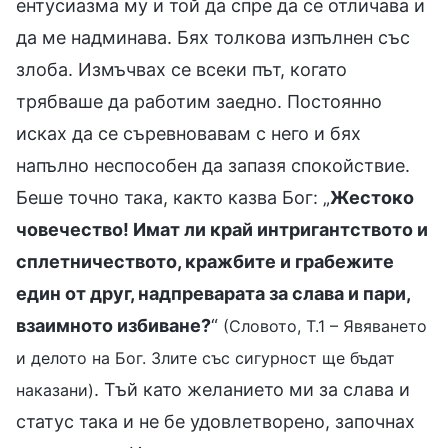
ентусиазма му и той да спре да се отличава и
да ме надминава. Бях толкова изпълнен със
злоба. Измъчвах се всеки път, когато
трябваше да работим заедно. Постоянно
исках да се съревновавам с него и бях
напълно неспособен да запазя спокойствие.
Беше точно така, както казва Бог: „
Жестоко
човечество! Имат ли край интригантството и
сплетничеството, кражбите и грабежите
един от друг, надпреварата за слава и пари,
взаимното избиване?
“
(Словото, Т.1 – Явяването
и делото на Бог. Злите със сигурност ще бъдат
. Тъй като желанието ми за слава и
наказани)
статус така и не бе удовлетворено, започнах