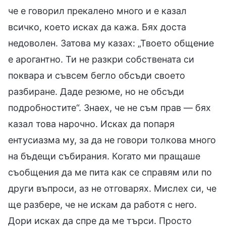
че е говорил прекалено много и е казал
всичко, което исках да кажа. Бях доста
недоволен. Затова му казах: „Твоето общение
е арогантно. Ти не разкри собствената си
поквара и съвсем бегло обсъди своето
разбиране. Даде резюме, но не обсъди
подробностите“. Знаех, че не съм прав — бях
казал това нарочно. Исках да попаря
ентусиазма му, за да не говори толкова много
на бъдещи събирания. Когато ми пращаше
съобщения да ме пита как се справям или по
други въпроси, аз не отговарях. Мислех си, че
ще разбере, че не искам да работя с него.
Дори исках да спре да ме търси. Просто