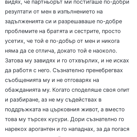
видях, че партньорът ми постигаше по-добри
резултати от мен в изпълнението на
задълженията си и разрешаваше по-добре
проблемите на братята и сестрите, просто
усетих, че той е по-добър от мен и никога
няма да се отлича, докато той е наоколо.
Затова му завидях и го отхвърлих, и не исках
да работя с него. Съзнателно пренебрегвах
съобщенията му и не отговарях на
обажданията му. Когато споделяше своя опит
и разбиране, аз не му съдействах в
поддръжката на църковния живот, а вместо
това му търсех кусури. Дори съзнателно го
нарекох арогантен и го нападнах, за да погася