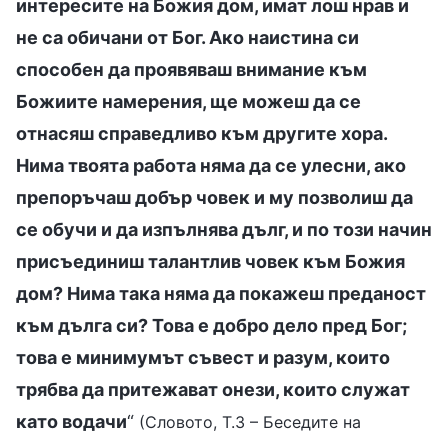
интересите на Божия дом, имат лош нрав и
не са обичани от Бог. Ако наистина си
способен да проявяваш внимание към
Божиите намерения, ще можеш да се
отнасяш справедливо към другите хора.
Нима твоята работа няма да се улесни, ако
препоръчаш добър човек и му позволиш да
се обучи и да изпълнява дълг, и по този начин
присъединиш талантлив човек към Божия
дом? Нима така няма да покажеш преданост
към дълга си? Това е добро дело пред Бог;
това е минимумът съвест и разум, които
трябва да притежават онези, които служат
като водачи
“
(Словото, Т.3 – Беседите на