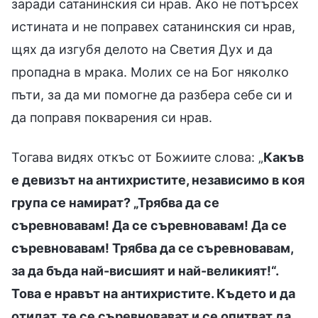
заради сатанинския си нрав. Ако не потърсех
истината и не поправех сатанинския си нрав,
щях да изгубя делото на Светия Дух и да
пропадна в мрака. Молих се на Бог няколко
пъти, за да ми помогне да разбера себе си и
да поправя покварения си нрав.
Тогава видях откъс от Божиите слова: „
Какъв
е девизът на антихристите, независимо в коя
група се намират? „Трябва да се
съревновавам! Да се съревновавам! Да се
съревновавам! Трябва да се съревновавам,
за да бъда най-висшият и най-великият!“.
Това е нравът на антихристите. Където и да
отидат, те се съревновават и се опитват да