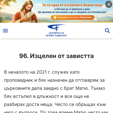
96. Изцелен от завистта
96. Изцелен от завистта
В началото на 2021 г. служех като
проповедник и бях назначен да отговарям за
църковните дела заедно с брат Матю. Тъкмо
бях встъпил в длъжност и все още не
разбирах доста неща. Често се обръщах към
него с въпроси. По това време Матю често ми