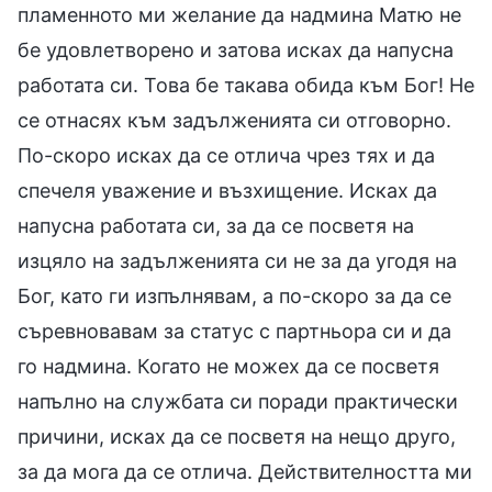
пламенното ми желание да надмина Матю не
бе удовлетворено и затова исках да напусна
работата си. Това бе такава обида към Бог! Не
се отнасях към задълженията си отговорно.
По-скоро исках да се отлича чрез тях и да
спечеля уважение и възхищение. Исках да
напусна работата си, за да се посветя на
изцяло на задълженията си не за да угодя на
Бог, като ги изпълнявам, а по-скоро за да се
съревновавам за статус с партньора си и да
го надмина. Когато не можех да се посветя
напълно на службата си поради практически
причини, исках да се посветя на нещо друго,
за да мога да се отлича. Действителността ми