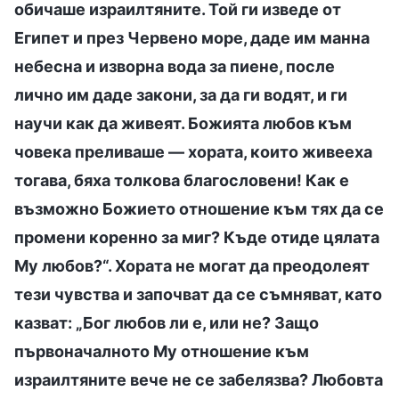
обичаше израилтяните. Той ги изведе от
Египет и през Червено море, даде им манна
небесна и изворна вода за пиене, после
лично им даде закони, за да ги водят, и ги
научи как да живеят. Божията любов към
човека преливаше — хората, които живееха
тогава, бяха толкова благословени! Как е
възможно Божието отношение към тях да се
промени коренно за миг? Къде отиде цялата
Му любов?“. Хората не могат да преодолеят
тези чувства и започват да се съмняват, като
казват: „Бог любов ли е, или не? Защо
първоначалното Му отношение към
израилтяните вече не се забелязва? Любовта