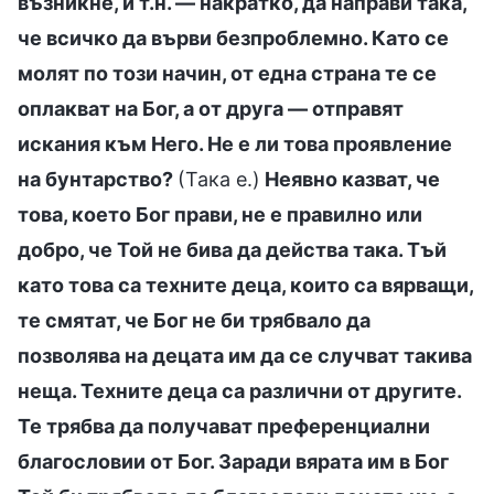
възникне, и т.н. — накратко, да направи така,
че всичко да върви безпроблемно. Като се
молят по този начин, от една страна те се
оплакват на Бог, а от друга — отправят
искания към Него. Не е ли това проявление
на бунтарство?
(Така е.)
Неявно казват, че
това, което Бог прави, не е правилно или
добро, че Той не бива да действа така. Тъй
като това са техните деца, които са вярващи,
те смятат, че Бог не би трябвало да
позволява на децата им да се случват такива
неща. Техните деца са различни от другите.
Те трябва да получават преференциални
благословии от Бог. Заради вярата им в Бог