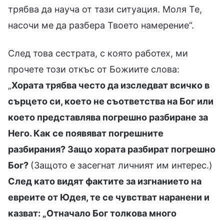
трябва да науча от тази ситуация. Моля Те,
насочи ме да разбера Твоето намерение“.
След това сестрата, с която работех, ми
прочете този откъс от Божиите слова:
„
Хората трябва често да изследват всичко в
сърцето си, което не съответства на Бог или
което представлява погрешно разбиране за
Него. Как се появяват погрешните
разбирания? Защо хората разбират погрешно
Бог?
(Защото е засегнат личният им интерес.)
След като видят фактите за изгнанието на
евреите от Юдея, те се чувстват наранени и
казват: „Отначало Бог толкова много