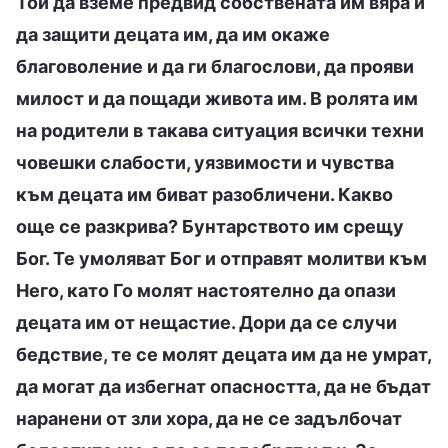
Той да вземе предвид собствената им вяра и
да защити децата им, да им окаже
благоволение и да ги благослови, да прояви
милост и да пощади живота им. В ролята им
на родители в такава ситуация всички техни
човешки слабости, уязвимости и чувства
към децата им биват разобличени. Какво
още се разкрива? Бунтарството им срещу
Бог. Те умоляват Бог и отправят молитви към
Него, като Го молят настоятелно да опази
децата им от нещастие. Дори да се случи
бедствие, те се молят децата им да не умрат,
да могат да избегнат опасността, да не бъдат
наранени от зли хора, да не се задълбочат