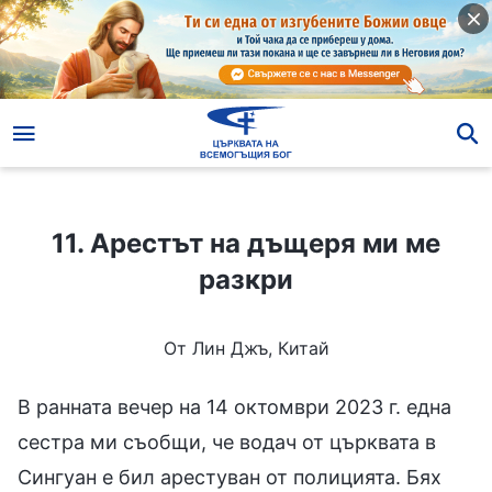
11. Арестът на дъщеря ми ме разкри
11. Арестът на дъщеря ми ме
разкри
От Лин Джъ, Китай
В ранната вечер на 14 октомври 2023 г. една
сестра ми съобщи, че водач от църквата в
Сингуан е бил арестуван от полицията. Бях