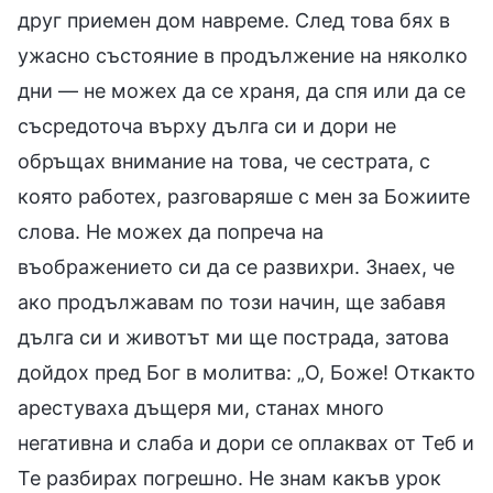
друг приемен дом навреме. След това бях в
ужасно състояние в продължение на няколко
дни — не можех да се храня, да спя или да се
съсредоточа върху дълга си и дори не
обръщах внимание на това, че сестрата, с
която работех, разговаряше с мен за Божиите
слова. Не можех да попреча на
въображението си да се развихри. Знаех, че
ако продължавам по този начин, ще забавя
дълга си и животът ми ще пострада, затова
дойдох пред Бог в молитва: „О, Боже! Откакто
арестуваха дъщеря ми, станах много
негативна и слаба и дори се оплаквах от Теб и
Те разбирах погрешно. Не знам какъв урок