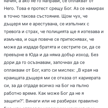
начин, а ако не го направи, се оплакват от
Него. Това е протест срещу Бог. Аз се намирах
в точно такова състояние. Щом чух, че
дъщеря ми е арестувана, се изпълних с
тревога и страх, че полицията ще я изтезава и
измъчва, и още повече се притеснявах, че
може да издаде братята и сестрите си, да се
превърне в Юда и да няма добър изход. Без
дори да го осъзнавам, започнах да се
оплаквам от Бог, като си мислех: „В края на
краищата дъщеря ми се отказа от кариерата
си, за да отдаде всичко на Бог на пълно
работно време. Как може Бог да не я
защити?“. Винаги или не разбирах правилно