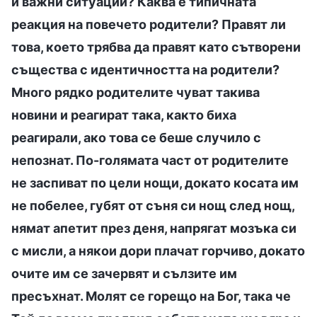
и важни ситуации? Каква е типичната
реакция на повечето родители? Правят ли
това, което трябва да правят като сътворени
същества с идентичността на родители?
Много рядко родителите чуват такива
новини и реагират така, както биха
реагирали, ако това се беше случило с
непознат. По-голямата част от родителите
не заспиват по цели нощи, докато косата им
не побелее, губят от съня си нощ след нощ,
нямат апетит през деня, напрягат мозъка си
с мисли, а някои дори плачат горчиво, докато
очите им се зачервят и сълзите им
пресъхнат. Молят се горещо на Бог, така че