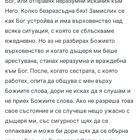
Бог, или отправях неразумни искания към
Него. Колко безразсъдна бях! Замислих се
как Бог устройва и има върховенство над
всяка ситуация, с която се сблъскваме
ежедневно. Но аз не разбирах Божието
върховенство и когато дъщеря ми беше
арестувана, станах неразумна и враждебна
към Бог. После, когато сестрата, с която
работех, опита да общува с мен върху
Божиите слова, дори не исках да я слушам и
не приех Божиите слова. Ако не разреша това
свое състояние и се случеше нещо ужасно с
дъщеря ми, със сигурност щях да се
оплаквам и може би дори щях да се обърна