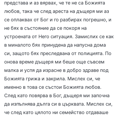
представа и аз вярвах, че те не са Божията
любов, така че след ареста на дъщеря ми аз
се оплаквах от Бог и го разбирах погрешно, и
не бях в състояние да се покоря на
устроената от Него ситуация. Замислих се как
в миналото бях принудена да напусна дома
си, защото бях преследвана от полицията. По
онова време дъщеря ми беше още съвсем
малка и успя да израсне в добро здраве под
Божията грижа и закрила. Мислех си, че
именно в това се състои Божията любов.
След като повярва в Бог, дъщеря ми започна
да изпълнява дълга си в църквата. Мислех си,
че след като цялото ни семейство отдаваше