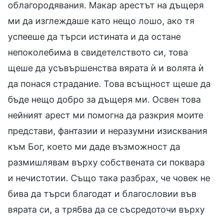
облагородявания. Макар арестът на дъщеря
ми да изглеждаше като нещо лошо, ако тя
успееше да търси истината и да остане
непоколебима в свидетелството си, това
щеше да усъвършенства вярата ѝ и волята ѝ
да понася страдание. Това всъщност щеше да
бъде нещо добро за дъщеря ми. Освен това
нейният арест ми помогна да разкрия моите
представи, фантазии и неразумни изисквания
към Бог, което ми даде възможност да
размишлявам върху собствената си поквара
и нечистотии. Също така разбрах, че човек не
бива да търси благодат и благословии във
вярата си, а трябва да се съсредоточи върху