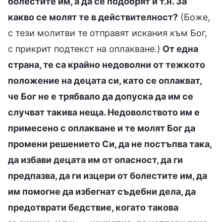
болестите им, а да се подобрят и т.н. За
какво се молят те в действителност?
(Боже,
с тези молитви те отправят искания към Бог,
с прикрит подтекст на оплакване.)
От една
страна, те са крайно недоволни от тежкото
положение на децата си, като се оплакват,
че Бог не е трябвало да допуска да им се
случват такива неща. Недоволството им е
примесено с оплакване и те молят Бог да
промени решението Си, да не постъпва така,
да избави децата им от опасност, да ги
предпазва, да ги изцери от болестите им, да
им помогне да избегнат съдебни дела, да
предотврати бедствие, когато такова