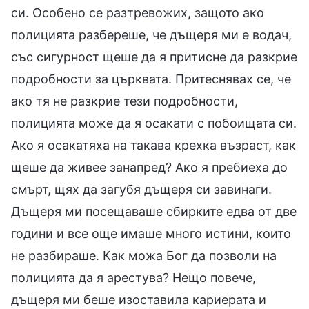
си. Особено се разтревожих, защото ако
полицията разбереше, че дъщеря ми е водач,
със сигурност щеше да я притисне да разкрие
подробности за църквата. Притеснявах се, че
ако тя не разкрие тези подробности,
полицията може да я осакати с побоищата си.
Ако я осакатяха на такава крехка възраст, как
щеше да живее занапред? Ако я пребиеха до
смърт, щях да загубя дъщеря си завинаги.
Дъщеря ми посещаваше сбирките едва от две
години и все още имаше много истини, които
не разбираше. Как можа Бог да позволи на
полицията да я арестува? Нещо повече,
дъщеря ми беше изоставила кариерата и