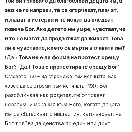
Той би трябвало да благослови децата им, а
ако не го направи, те се огорчават, плачат,
изпадат в истерия и не искат да следват
повече Бог. Ако детето им умре, чувстват, че
и те не могат да продължат да живеят. Това
ли е чувството, което се върти в главата им?
(Да.)
Това не е ли форма на протест срещу
Бог?
(Да.)
Това е протестиране срещу Бог
“
(Словото, Т.6 – За стремежа към истината. Как
. Бог
човек да се стреми към истината (19))
разобличава как родителите отправят
неразумни искания към Него, когато децата
им се сблъскват с нещастия, като вярват, че
Бог трябва да действа по един или друг