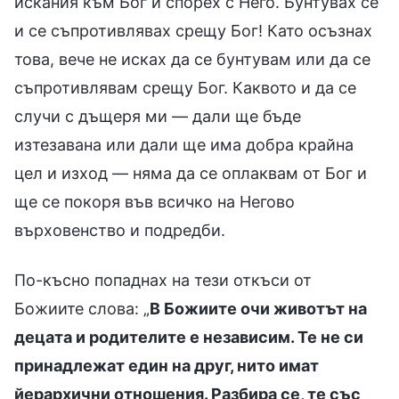
искания към Бог и спорех с Него. Бунтувах се
и се съпротивлявах срещу Бог! Като осъзнах
това, вече не исках да се бунтувам или да се
съпротивлявам срещу Бог. Каквото и да се
случи с дъщеря ми — дали ще бъде
изтезавана или дали ще има добра крайна
цел и изход — няма да се оплаквам от Бог и
ще се покоря във всичко на Негово
върховенство и подредби.
По-късно попаднах на тези откъси от
Божиите слова: „
В Божиите очи животът на
децата и родителите е независим. Те не си
принадлежат един на друг, нито имат
йерархични отношения. Разбира се, те със