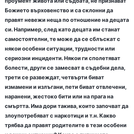
проумеят живота или съдбата, не признават
Божието върховенство и са склонни да
правят невежи неща по отношение на децата
си. Например, след като децата им станат
самостоятелни, те може да се сблъскат с
някои особени ситуации, трудности или
сериозни инциденти. Някои ги сполетяват
болести, други се замесват в съдебни дела,
трети се развеждат, четвърти биват
измамени и излъгани, пети биват отвлечени,
наранени, жестоко бити или на прага на
смъртта. Има дори такива, които започват да
злоупотребяват с наркотици и т.н. Какво
трябва да правят родителите в тези особени