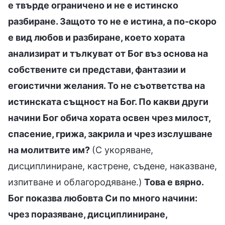
е твърде ограничено и не е истинско
разбиране. Защото то не е истина, а по-скоро
е вид любов и разбиране, което хората
анализират и тълкуват от Бог въз основа на
собствените си представи, фантазии и
егоистични желания. То не съответства на
истинската същност на Бог. По какви други
начини Бог обича хората освен чрез милост,
спасение, грижа, закрила и чрез изслушване
на молитвите им?
(С укоряване,
дисциплиниране, кастрене, съдене, наказване,
изпитване и облагородяване.)
Това е вярно.
Бог показва любовта Си по много начини:
чрез поразяване, дисциплиниране,