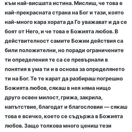
към най-висшата истина. Мислиш, че това е
най-прекрасната страна на Бог и тази, която
най-много кара хората да Го уважават и да се
боят от Него, и че това е Божията любов. В
действителност самите Божии действия са
били положителни, но поради ограничените
ти определения те са се превърнали в
понятия в ума ти и в основа за определянето
ти на Бог. Те те карат да разбираш погрешно
Божията любов, сякаш в нея няма нищо
друго освен милост, грижа, закрила,
напътствие, благодат и благословии — сякаш
това е всичко, което се съдържа в Божията
любов. Защо толкова много цениш тези