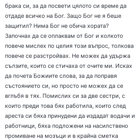
брака си, за да посвети цялото си време да
отдаде всичко на Бог. Защо Бог не я беше
защитил? Нима Бог не обича хората?
Започнах да се оплаквам от Бог и колкото
повече мислех по целия този въпрос, толкова
повече се разстройвах. Не можех да удържа
сълзите, които се стичаха от очите ми. Исках
да почета Божиите слова, за да поправя
състоянието си, но просто не можех да се
вглъбя в тях. Помислих си за две сестри, с
които преди това бях работила, които след
ареста си бяха принудени да издадат водачи и
работници, бяха подложени на насилствено
промиване на мозъци и в крайна сметка