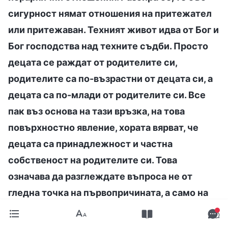
сигурност нямат отношения на притежател
или притежаван. Техният живот идва от Бог и
Бог господства над техните съдби. Просто
децата се раждат от родителите си,
родителите са по-възрастни от децата си, а
децата са по-млади от родителите си. Все
пак въз основа на тази връзка, на това
повърхностно явление, хората вярват, че
децата са принадлежност и частна
собственост на родителите си. Това
означава да разглеждате въпроса не от
гледна точка на първопричината, а само на
повърхностното ниво, въз основа на плътта и
обичта на човека. Следователно този начин