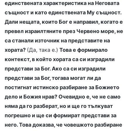
единствената характеристика на Неговата
същност и като единствената Му същност.
Дали нещата, които Бог е направил, когато е
превел израилтяните през Червено море, не
са станали източник на представите на
хората?
(Да, така е.)
Това е формирало
контекст, в който хората са си изградили
представи за Бог. Ако са си изградили
представи за Бог, тогава могат ли да
постигнат истинско разбиране за Божието
дело и Божия нрав? Очевидно е, че не само
няма да го разберат, но и ще го тълкуват
погрешно и ще си формират представи за
него. Това доказва, че човешкото разбиране