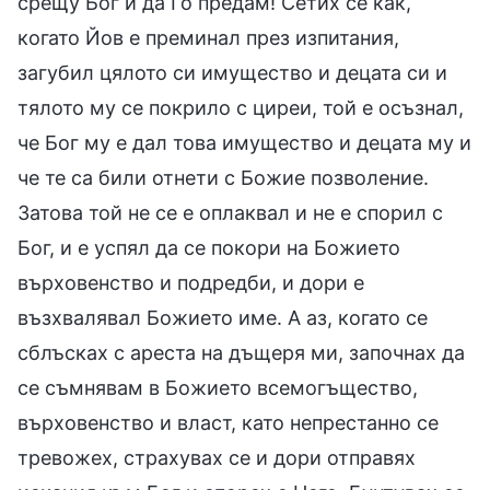
срещу Бог и да Го предам! Сетих се как,
когато Йов е преминал през изпитания,
загубил цялото си имущество и децата си и
тялото му се покрило с циреи, той е осъзнал,
че Бог му е дал това имущество и децата му и
че те са били отнети с Божие позволение.
Затова той не се е оплаквал и не е спорил с
Бог, и е успял да се покори на Божието
върховенство и подредби, и дори е
възхвалявал Божието име. А аз, когато се
сблъсках с ареста на дъщеря ми, започнах да
се съмнявам в Божието всемогъщество,
върховенство и власт, като непрестанно се
тревожех, страхувах се и дори отправях