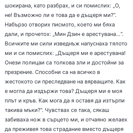
шокирана, като разбрах, и си помислих: „О,
не! Възможно ли е това да е дъщеря ми?“.
Набързо отворих писмото, което ми бяха
дали, и прочетох: „Мин Дзин е арестувана…“.
Всичките ми сили изведнъж напуснаха тялото
ми и си помислих: „Дъщеря ми е арестувана!
Онези полицаи са толкова зли и достойни за
презрение. Способни са на всичко в
жестокото си преследване на вярващите. Как
е могла да издържи това? Дъщеря ми е моя
плът и кръв. Как мога да я оставя да изтърпи
такива мъки?“. Чувствах се така, сякаш
забиваха нож в сърцето ми, и отчаяно желаех
да преживея това страдание вместо дъщеря