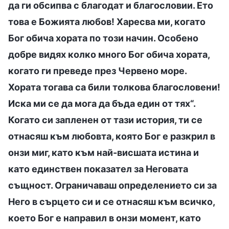
да ги обсипва с благодат и благословии. Ето
това е Божията любов! Харесва ми, когато
Бог обича хората по този начин. Особено
добре видях колко много Бог обича хората,
когато ги преведе през Червено море.
Хората тогава са били толкова благословени!
Иска ми се да мога да бъда един от тях“.
Когато си запленен от тази история, ти се
отнасяш към любовта, която Бог е разкрил в
онзи миг, като към най-висшата истина и
като единствен показател за Неговата
същност. Ограничаваш определението си за
Него в сърцето си и се отнасяш към всичко,
което Бог е направил в онзи момент, като