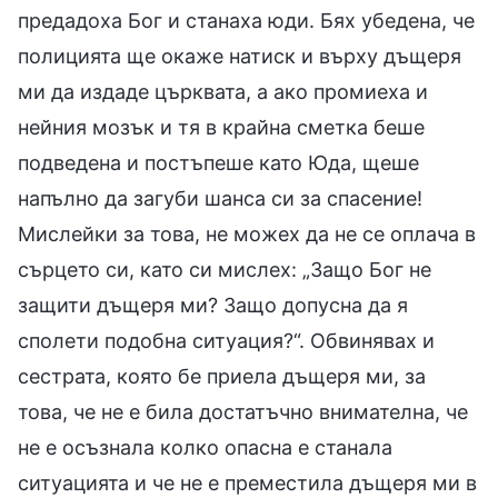
предадоха Бог и станаха юди. Бях убедена, че
полицията ще окаже натиск и върху дъщеря
ми да издаде църквата, а ако промиеха и
нейния мозък и тя в крайна сметка беше
подведена и постъпеше като Юда, щеше
напълно да загуби шанса си за спасение!
Мислейки за това, не можех да не се оплача в
сърцето си, като си мислех: „Защо Бог не
защити дъщеря ми? Защо допусна да я
сполети подобна ситуация?“. Обвинявах и
сестрата, която бе приела дъщеря ми, за
това, че не е била достатъчно внимателна, че
не е осъзнала колко опасна е станала
ситуацията и че не е преместила дъщеря ми в