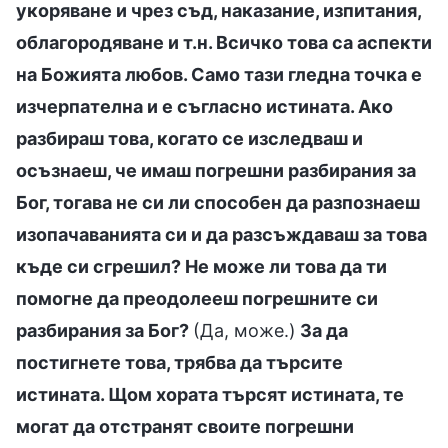
укоряване и чрез съд, наказание, изпитания,
облагородяване и т.н. Всичко това са аспекти
на Божията любов. Само тази гледна точка е
изчерпателна и е съгласно истината. Ако
разбираш това, когато се изследваш и
осъзнаеш, че имаш погрешни разбирания за
Бог, тогава не си ли способен да разпознаеш
изопачаванията си и да разсъждаваш за това
къде си сгрешил? Не може ли това да ти
помогне да преодолееш погрешните си
разбирания за Бог?
(Да, може.)
За да
постигнете това, трябва да търсите
истината. Щом хората търсят истината, те
могат да отстранят своите погрешни