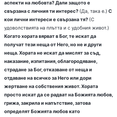
аспекти на любовта? Дали защото е
свързана с личния ти интерес?
(Да, така е.)
С
кои лични интереси е свързана тя?
(С
удоволствията на плътта и с удобния живот.)
Когато хората вярват в Бог, те искат да
получат тези неща от Него, но не и други
неща. Хората не искат да мислят за съд,
наказание, изпитания, облагородяване,
страдане за Бог, отказване от неща и
отдаване на всичко за Него или дори
жертване на собствения живот. Хората
просто искат да се радват на Божията любов,
грижа, закрила и напътствие, затова
определят Божията любов като