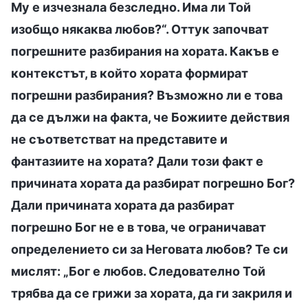
Му е изчезнала безследно. Има ли Той
изобщо някаква любов?“. Оттук започват
погрешните разбирания на хората. Какъв е
контекстът, в който хората формират
погрешни разбирания? Възможно ли е това
да се дължи на факта, че Божиите действия
не съответстват на представите и
фантазиите на хората? Дали този факт е
причината хората да разбират погрешно Бог?
Дали причината хората да разбират
погрешно Бог не е в това, че ограничават
определението си за Неговата любов? Те си
мислят: „Бог е любов. Следователно Той
трябва да се грижи за хората, да ги закриля и