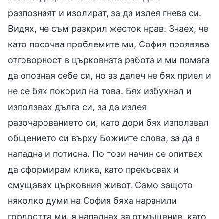
разпознаят и изолират, за да излея гнева си.
Видях, че съм разкрил жесток нрав. Знаех, че
като посочва проблемите ми, София проявява
отговорност в църковната работа и ми помага
да опозная себе си, но аз далеч не бях приел и
не се бях покорил на това. Бях избухнал и
използвах дълга си, за да излея
разочарованието си, като дори бях използвал
общението си върху Божиите слова, за да я
нападна и потисна. По този начин се опитвах
да сформирам клика, като прекъсвах и
смущавах църковния живот. Само защото
няколко думи на София бяха наранили
гордостта ми, я нападнах за отмъщение, като