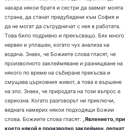
накара някои братя и сестри да заемат моята
страна, да станат предубедени към София и
да не могат да сътрудничат с нея в работата.
Това било подривно и прекъсващо. Бях много
нервен и уплашен, когато чух анализа на
водача. Знаех, че Божиите слова гласят, че
произволното заклеймяване и разнищване на
някого по време на събиране прекъсва и
смущава църковния живот, а това е вършене
на зло. Знаех, че природата на този въпрос е
сериозна. Когато разговорът ни приключи,
веднага намерих някои подходящи Божии
слова. Божиите слова гласят: „
Явлението, при
което някой е произволно заклеймен, лепнат