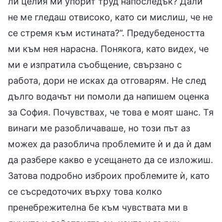
ли целия ми упорит труд напоследък? Дали
не ме гледаш отвисоко, като си мислиш, че не
се стремя към истината?“. Предубедеността
ми към нея нарасна. Понякога, като видех, че
ми е изпратила съобщение, свързано с
работа, дори не исках да отговарям. Не след
дълго водачът ни помоли да напишем оценка
за София. Почувствах, че това е моят шанс. Тя
винаги ме разобличаваше, но този път аз
можех да разоблича проблемите ѝ и да ѝ дам
да разбере какво е усещането да се изложиш.
Затова подробно изброих проблемите ѝ, като
се съсредоточих върху това колко
пренебрежителна бе към чувствата ми в