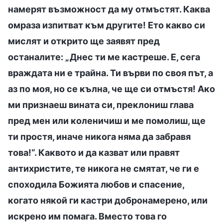
намерят възможност да му отмъстят. Каква
омраза изпитват към другите! Ето какво си
мислят и открито ще заявят пред
останалите: „Днес ти ме кастреше. Е, сега
враждата ни е трайна. Ти върви по своя път, а
аз по моя, но се кълна, че ще си отмъстя! Ако
ми признаеш вината си, преклониш глава
пред мен или коленичиш и ме помолиш, ще
ти простя, иначе никога няма да забравя
това!“. Каквото и да казват или правят
антихристите, те никога не смятат, че ги е
споходила Божията любов и спасение,
когато някой ги кастри добронамерено, или
искрено им помага. Вместо това го