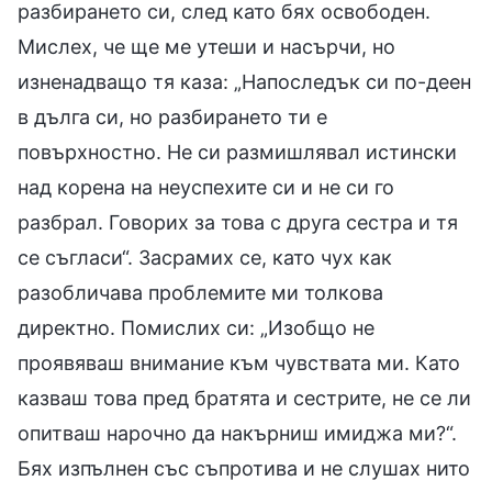
разбирането си, след като бях освободен.
Мислех, че ще ме утеши и насърчи, но
изненадващо тя каза: „Напоследък си по-деен
в дълга си, но разбирането ти е
повърхностно. Не си размишлявал истински
над корена на неуспехите си и не си го
разбрал. Говорих за това с друга сестра и тя
се съгласи“. Засрамих се, като чух как
разобличава проблемите ми толкова
директно. Помислих си: „Изобщо не
проявяваш внимание към чувствата ми. Като
казваш това пред братята и сестрите, не се ли
опитваш нарочно да накърниш имиджа ми?“.
Бях изпълнен със съпротива и не слушах нито