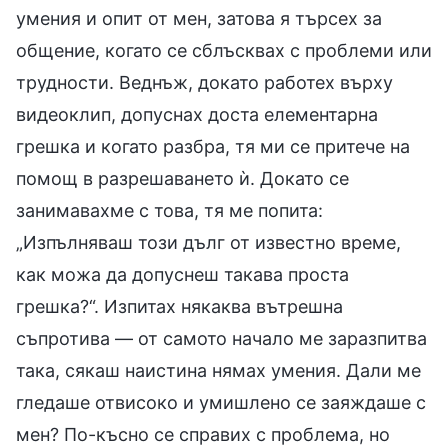
умения и опит от мен, затова я търсех за
общение, когато се сблъсквах с проблеми или
трудности. Веднъж, докато работех върху
видеоклип, допуснах доста елементарна
грешка и когато разбра, тя ми се притече на
помощ в разрешаването ѝ. Докато се
занимавахме с това, тя ме попита:
„Изпълняваш този дълг от известно време,
как можа да допуснеш такава проста
грешка?“. Изпитах някаква вътрешна
съпротива — от самото начало ме заразпитва
така, сякаш наистина нямах умения. Дали ме
гледаше отвисоко и умишлено се заяждаше с
мен? По-късно се справих с проблема, но