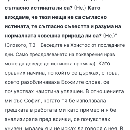
съгласно истината ли са?
(Не.)
Като
виждаме, че тези неща не са съгласно
истината, те съгласно съвестта и разума на
нормалната човешка природа ли са?
(Не.)“
(Словото, Т.3 – Беседите на Христос от последните
дни. Само преодоляването на покварения нрав
. Като
може да доведе до истинска промяна)
сравних начина, по който се държах, с това,
което разобличаваха Божиите слова, се
почувствах наистина уплашен. В отношенията
ми със София, когато тя бе използвала
грешката в работата ми като пример и я бе
анализирала пред всички, се почувствах
унизен, мразех я и не исках да говоря с нея. В