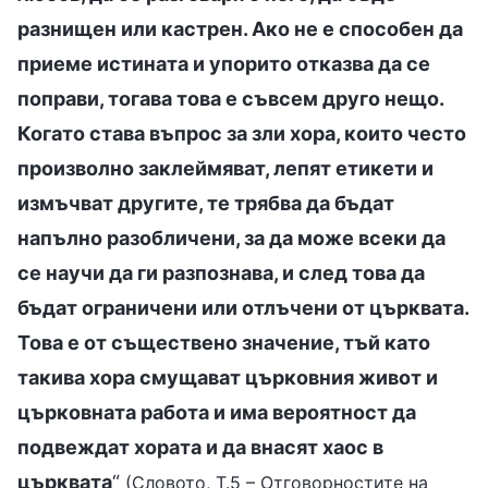
разнищен или кастрен. Ако не е способен да
приеме истината и упорито отказва да се
поправи, тогава това е съвсем друго нещо.
Когато става въпрос за зли хора, които често
произволно заклеймяват, лепят етикети и
измъчват другите, те трябва да бъдат
напълно разобличени, за да може всеки да
се научи да ги разпознава, и след това да
бъдат ограничени или отлъчени от църквата.
Това е от съществено значение, тъй като
такива хора смущават църковния живот и
църковната работа и има вероятност да
подвеждат хората и да внасят хаос в
църквата
“
(Словото, Т.5 – Отговорностите на