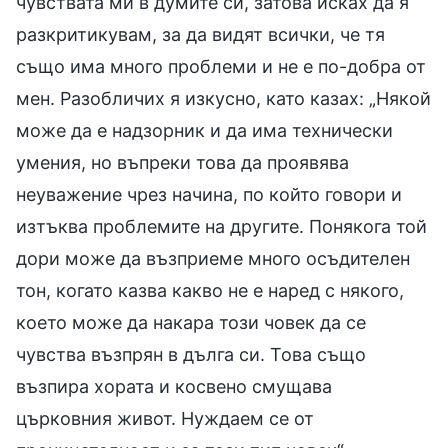
чувствата ми в думите си, затова исках да я
разкритикувам, за да видят всички, че тя
също има много проблеми и не е по-добра от
мен. Разобличих я изкусно, като казах: „Някой
може да е надзорник и да има технически
умения, но въпреки това да проявява
неуважение чрез начина, по който говори и
изтъква проблемите на другите. Понякога той
дори може да възприеме много осъдителен
тон, когато казва какво не е наред с някого,
което може да накара този човек да се
чувства възпрян в дълга си. Това също
възпира хората и косвено смущава
църковния живот. Нуждаем се от