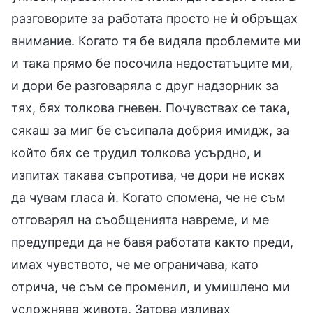
разговорите за работата просто не ѝ обръщах
внимание. Когато тя бе видяла проблемите ми
и така прямо бе посочила недостатъците ми,
и дори бе разговаряла с друг надзорник за
тях, бях толкова гневен. Почувствах се така,
сякаш за миг бе съсипала добрия имидж, за
който бях се трудил толкова усърдно, и
изпитах такава съпротива, че дори не исках
да чувам гласа ѝ. Когато спомена, че не съм
отговарял на съобщенията навреме, и ме
предупреди да не бавя работата както преди,
имах чувството, че ме ограничава, като
отрича, че съм се променил, и умишлено ми
усложнява живота. Затова изливах