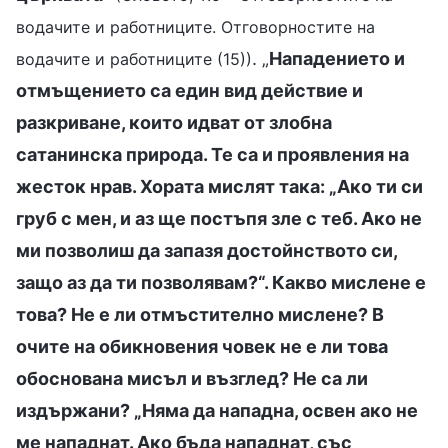
водачите и работниците. Отговорностите на
. „
Нападението и
водачите и работниците (15))
отмъщението са един вид действие и
разкриване, които идват от злобна
сатанинска природа. Те са и проявления на
жесток нрав. Хората мислят така: „Ако ти си
груб с мен, и аз ще постъпя зле с теб. Ако не
ми позволиш да запазя достойнството си,
защо аз да ти позволявам?“. Какво мислене е
това? Не е ли отмъстително мислене? В
очите на обикновения човек не е ли това
обоснована мисъл и възглед? Не са ли
издържани? „Няма да нападна, освен ако не
ме нападнат. Ако бъда нападнат, със