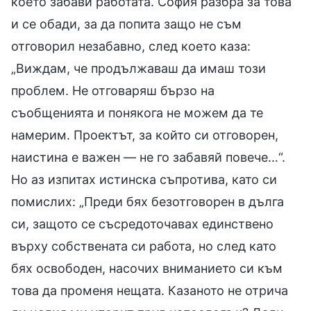
което забави работата. София разбра за това
и се обади, за да попита защо не съм
отговорил незабавно, след което каза:
„Виждам, че продължаваш да имаш този
проблем. Не отговаряш бързо на
съобщенията и понякога не можем да те
намерим. Проектът, за който си отговорен,
наистина е важен — не го забавяй повече…“.
Но аз изпитах истинска съпротива, като си
помислих: „Преди бях безотговорен в дълга
си, защото се съсредоточавах единствено
върху собствената си работа, но след като
бях освободен, насочих вниманието си към
това да променя нещата. Казаното не отрича