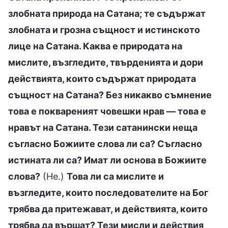
злобната природа на Сатана; те съдържат
злобната и грозна същност и истинското
лице на Сатана. Каква е природата на
мислите, възгледите, твърденията и дори
действията, които съдържат природата
същност на Сатана? Без никакво съмнение
това е поквареният човешки нрав — това е
нравът на Сатана. Тези сатанински неща
съгласно Божиите слова ли са? Съгласно
истината ли са? Имат ли основа в Божиите
слова?
(Не.)
Това ли са мислите и
възгледите, които последователите на Бог
трябва да притежават, и действията, които
трябва да вършат? Тези мисли и действия