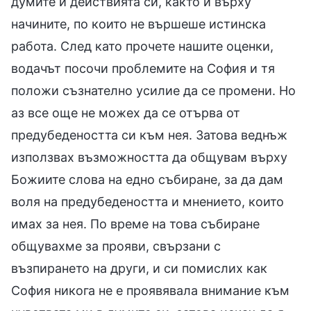
думите и действията си, както и върху
начините, по които не вършеше истинска
работа. След като прочете нашите оценки,
водачът посочи проблемите на София и тя
положи съзнателно усилие да се промени. Но
аз все още не можех да се отърва от
предубедеността си към нея. Затова веднъж
използвах възможността да общувам върху
Божиите слова на едно събиране, за да дам
воля на предубедеността и мнението, които
имах за нея. По време на това събиране
общувахме за прояви, свързани с
възпирането на други, и си помислих как
София никога не е проявявала внимание към