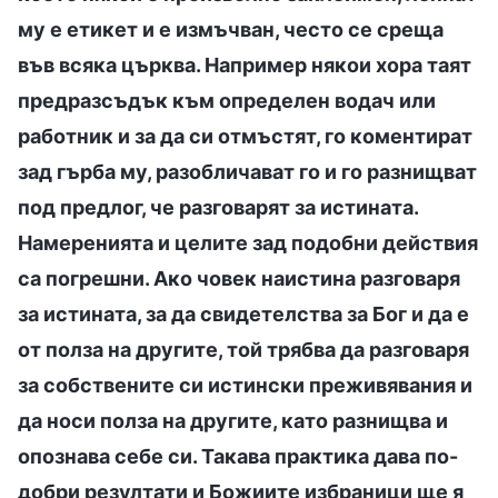
му е етикет и е измъчван, често се среща
във всяка църква. Например някои хора таят
предразсъдък към определен водач или
работник и за да си отмъстят, го коментират
зад гърба му, разобличават го и го разнищват
под предлог, че разговарят за истината.
Намеренията и целите зад подобни действия
са погрешни. Ако човек наистина разговаря
за истината, за да свидетелства за Бог и да е
от полза на другите, той трябва да разговаря
за собствените си истински преживявания и
да носи полза на другите, като разнищва и
опознава себе си. Такава практика дава по-
добри резултати и Божиите избраници ще я