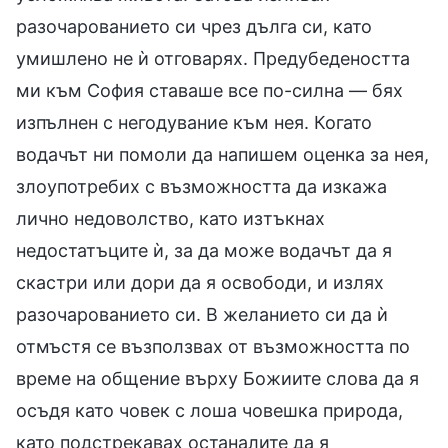
разочарованието си чрез дълга си, като
умишлено не ѝ отговарях. Предубедеността
ми към София ставаше все по-силна — бях
изпълнен с негодувание към нея. Когато
водачът ни помоли да напишем оценка за нея,
злоупотребих с възможността да изкажа
лично недоволство, като изтъкнах
недостатъците ѝ, за да може водачът да я
скастри или дори да я освободи, и излях
разочарованието си. В желанието си да ѝ
отмъстя се възползвах от възможността по
време на общение върху Божиите слова да я
осъдя като човек с лоша човешка природа,
като подстрекавах останалите да я