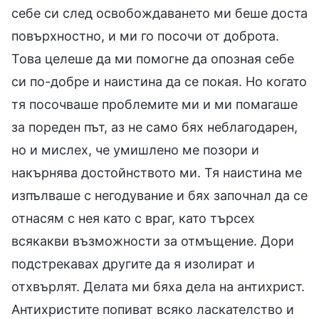
себе си след освобождаването ми беше доста
повърхностно, и ми го посочи от доброта.
Това целеше да ми помогне да опозная себе
си по-добре и наистина да се покая. Но когато
тя посочваше проблемите ми и ми помагаше
за пореден път, аз не само бях неблагодарен,
но и мислех, че умишлено ме позори и
накърнява достойнството ми. Тя наистина ме
изпълваше с негодувание и бях започнал да се
отнасям с нея като с враг, като търсех
всякакви възможности за отмъщение. Дори
подстрекавах другите да я изолират и
отхвърлят. Делата ми бяха дела на антихрист.
Антихристите попиват всяко ласкателство и