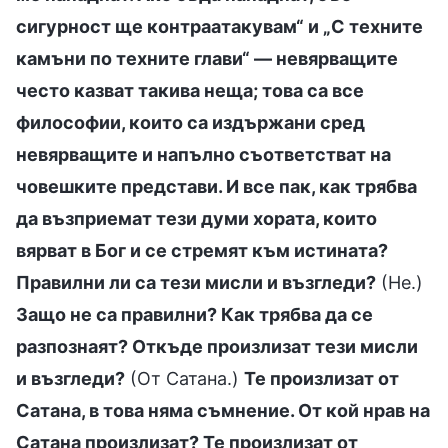
сигурност ще контраатакувам“ и „С техните
камъни по техните глави“ — невярващите
често казват такива неща; това са все
философии, които са издържани сред
невярващите и напълно съответстват на
човешките представи. И все пак, как трябва
да възприемат тези думи хората, които
вярват в Бог и се стремят към истината?
Правилни ли са тези мисли и възгледи?
(Не.)
Защо не са правилни? Как трябва да се
разпознаят? Откъде произлизат тези мисли
и възгледи?
(От Сатана.)
Те произлизат от
Сатана, в това няма съмнение. От кой нрав на
Сатана произлизат? Те произлизат от