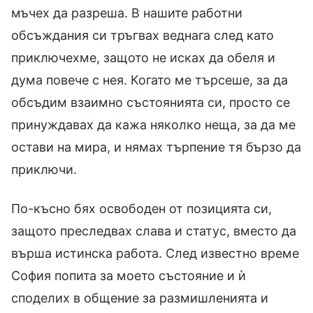
мъчех да разреша. В нашите работни
обсъждания си тръгвах веднага след като
приключехме, защото не исках да обеля и
дума повече с нея. Когато ме търсеше, за да
обсъдим взаимно състоянията си, просто се
принуждавах да кажа няколко неща, за да ме
остави на мира, и нямах търпение тя бързо да
приключи.
По-късно бях освободен от позицията си,
защото преследвах слава и статус, вместо да
върша истинска работа. След известно време
София попита за моето състояние и ѝ
споделих в общение за размишленията и