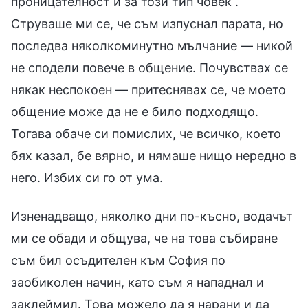
проницателност и за този тип човек“.
Струваше ми се, че съм изпуснал парата, но
последва няколкоминутно мълчание — никой
не сподели повече в общение. Почувствах се
някак неспокоен — притеснявах се, че моето
общение може да не е било подходящо.
Тогава обаче си помислих, че всичко, което
бях казал, бе вярно, и нямаше нищо нередно в
него. Избих си го от ума.
Изненадващо, няколко дни по-късно, водачът
ми се обади и общува, че на това събиране
съм бил осъдителен към София по
заобиколен начин, като съм я нападнал и
заклеймил. Това можело да я нарани и да