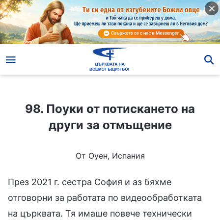
98. Поуки от потискането на други за отмъщение
98. Поуки от потискането на
други за отмъщение
От Оуен, Испания
През 2021 г. сестра София и аз бяхме
отговорни за работата по видеообработката
на църквата. Тя имаше повече технически