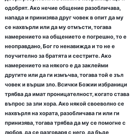
одобрят. Ако нечие общение разобличава,
напада и принизява друг човек в опит да му
се нахвърли или да му отмъсти, тогава
намерението на общението е погрешно, то е
неоправдано, Бог го ненавижда и то не е
поучително за братята и сестрите. Ако
намерението на някого е да заклейми
другите или да ги измъчва, тогава той е зъл
човек и върши зло. Всички Божии избраници
трябва да имат проницателност, когато става
въпрос за зли хора. Ако някой своеволно се
нахвърля на хората, разобличава ги или ги
принизява, тогава трябва да му се помогне с
любов, да се разговаря с него, да бъде