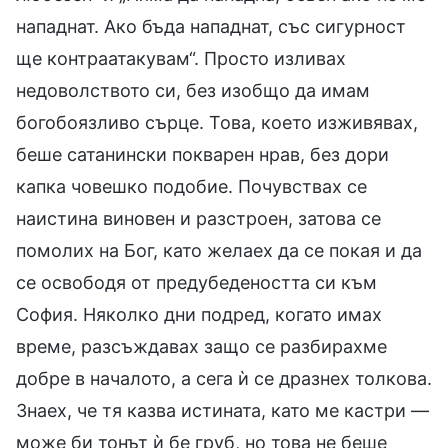
нападнат. Ако бъда нападнат, със сигурност
ще контраатакувам“. Просто изливах
недоволството си, без изобщо да имам
богобоязливо сърце. Това, което изживявах,
беше сатанински покварен нрав, без дори
капка човешко подобие. Почувствах се
наистина виновен и разстроен, затова се
помолих на Бог, като желаех да се покая и да
се освободя от предубедеността си към
София. Няколко дни подред, когато имах
време, разсъждавах защо се разбирахме
добре в началото, а сега ѝ се дразнех толкова.
Знаех, че тя казва истината, като ме кастри —
може би тонът ѝ бе груб, но това не беше