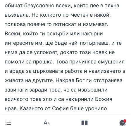
обичат безусловно всеки, който пее в тяхна
възхвала. Но колкото по-честен е някой,
толкова повече го потискат и измъчват.
Всеки, който ги оскърби или накърни
интересите им, ще бъде най-потърпевш, и те
няма да се успокоят, докато този човек не
помоли за прошка. Това причинява смущения
и вреда за църковната работа и навлизането в
живота на другите. Накрая Бог ги отстранява
завинаги заради това, че са извършили
всичкото това зло и са накърнили Божия
нрав. Казаното от София беше уронило
репутацията и статуса ми, затова исках да си
отмъстя. Изглежда единственият начин да се