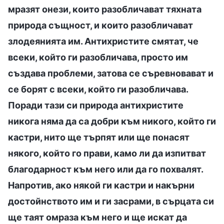
мразят онези, които разобличават тяхната
природа същност, и които разобличават
злодеянията им. Антихристите смятат, че
всеки, който ги разобличава, просто им
създава проблеми, затова се съревновават и
се борят с всеки, който ги разобличава.
Поради тази си природа антихристите
никога няма да са добри към никого, който ги
кастри, нито ще търпят или ще понасят
някого, който го прави, камо ли да изпитват
благодарност към него или да го похвалят.
Напротив, ако някой ги кастри и накърни
достойнството им и ги засрами, в сърцата си
ще таят омраза към него и ще искат да