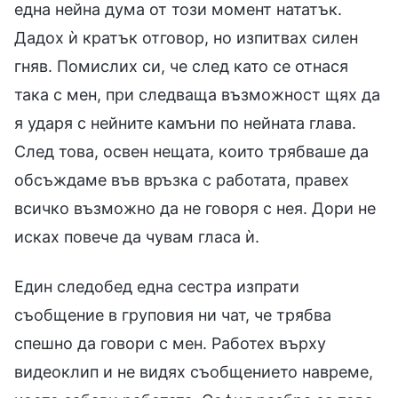
една нейна дума от този момент нататък.
Дадох ѝ кратък отговор, но изпитвах силен
гняв. Помислих си, че след като се отнася
така с мен, при следваща възможност щях да
я ударя с нейните камъни по нейната глава.
След това, освен нещата, които трябваше да
обсъждаме във връзка с работата, правех
всичко възможно да не говоря с нея. Дори не
исках повече да чувам гласа ѝ.
Един следобед една сестра изпрати
съобщение в груповия ни чат, че трябва
спешно да говори с мен. Работех върху
видеоклип и не видях съобщението навреме,