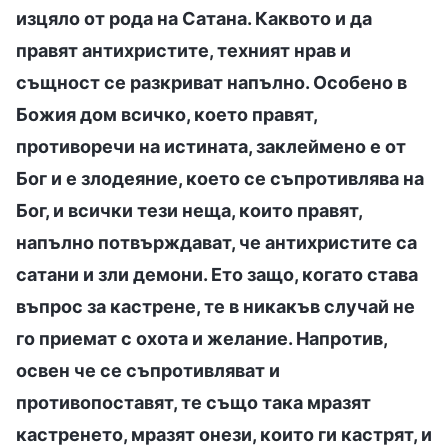
изцяло от рода на Сатана. Каквото и да
правят антихристите, техният нрав и
същност се разкриват напълно. Особено в
Божия дом всичко, което правят,
противоречи на истината, заклеймено е от
Бог и е злодеяние, което се съпротивлява на
Бог, и всички тези неща, които правят,
напълно потвърждават, че антихристите са
сатани и зли демони. Ето защо, когато става
въпрос за кастрене, те в никакъв случай не
го приемат с охота и желание. Напротив,
освен че се съпротивляват и
противопоставят, те също така мразят
кастренето, мразят онези, които ги кастрят, и