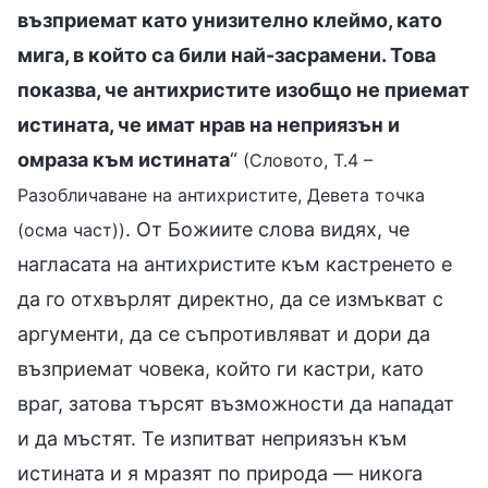
възприемат като унизително клеймо, като
мига, в който са били най-засрамени. Това
показва, че антихристите изобщо не приемат
истината, че имат нрав на неприязън и
омраза към истината
“
(Словото, Т.4 –
Разобличаване на антихристите, Девета точка
. От Божиите слова видях, че
(осма част))
нагласата на антихристите към кастренето е
да го отхвърлят директно, да се измъкват с
аргументи, да се съпротивляват и дори да
възприемат човека, който ги кастри, като
враг, затова търсят възможности да нападат
и да мъстят. Те изпитват неприязън към
истината и я мразят по природа — никога