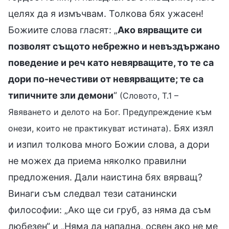
целях да я измъчвам. Толкова бях ужасен!
Божиите слова гласят: „
Ако вярващите си
позволят същото небрежно и невъздържано
поведение и реч като невярващите, то те са
дори по-нечестиви от невярващите; те са
типичните зли демони
“
(Словото, Т.1 –
Явяването и делото на Бог. Предупреждение към
. Бях изял
онези, които не практикуват истината)
и изпил толкова много Божии слова, а дори
не можех да приема няколко правилни
предложения. Дали наистина бях вярващ?
Винаги съм следвал тези сатанински
философии: „Ако ще си груб, аз няма да съм
любезен“ и „Няма да нападна, освен ако не ме