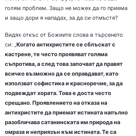
голям проблем. Защо не можех да го приема
и защо дори я нападах, за да си отмъстя?
Видях откъс от Божиите слова в търсенето
си: „
Когато антихристите се сблъскат с
кастрене, те често проявяват голяма
съпротива, а след това започват да правят
всичко възможно да се оправдават, като
използват софистика и красноречие, за да
подвеждат хората. Това е доста често
срещано. Проявлението на отказа на
антихристите да приемат истината напълно
разобличава сатанинската им природа на
омраза и неприязън към истината. Те са