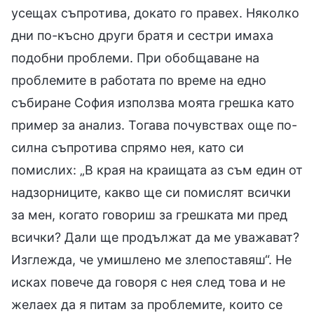
усещах съпротива, докато го правех. Няколко
дни по-късно други братя и сестри имаха
подобни проблеми. При обобщаване на
проблемите в работата по време на едно
събиране София използва моята грешка като
пример за анализ. Тогава почувствах още по-
силна съпротива спрямо нея, като си
помислих: „В края на краищата аз съм един от
надзорниците, какво ще си помислят всички
за мен, когато говориш за грешката ми пред
всички? Дали ще продължат да ме уважават?
Изглежда, че умишлено ме злепоставяш“. Не
исках повече да говоря с нея след това и не
желаех да я питам за проблемите, които се