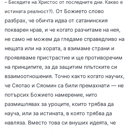
– Беседите на Христос от последните дни. Какво е
. От Божието слово
истината реалност?)
разбрах, че обичта идва от сатанинския
покварен нрав, и че когато разчитаме на нея,
не само не можем да гледаме справедливо на
нещата или на хората, а взимаме страни и
проявяваме пристрастие и ще противоречим
на принципите, за да защитим плътските си
взаимоотношения. Точно както когато научих,
че Сяотао и Сяомин са били премахнати — не
потърсих Божието намерение, нито
размишлявах за уроците, които трябва да
науча, или за истината, в която трябва да
навляза. Вместо това си внуших идеята, че