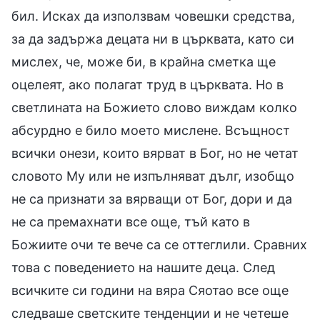
бил. Исках да използвам човешки средства,
за да задържа децата ни в църквата, като си
мислех, че, може би, в крайна сметка ще
оцелеят, ако полагат труд в църквата. Но в
светлината на Божието слово виждам колко
абсурдно е било моето мислене. Всъщност
всички онези, които вярват в Бог, но не четат
словото Му или не изпълняват дълг, изобщо
не са признати за вярващи от Бог, дори и да
не са премахнати все още, тъй като в
Божиите очи те вече са се оттеглили. Сравних
това с поведението на нашите деца. След
всичките си години на вяра Сяотао все още
следваше светските тенденции и не четеше