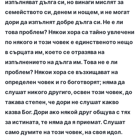
изпълняват дълга си, но винаги мислят за
семейството си, денем и нощем, и не могат
дори да изпълнят добре дълга си. Не е ли
това проблем? Някои хора са тайно увлечени
по някого и този човек е единственото нещо
в сърцата им, което се отразява на
изпълнението на дълга им. Това не е ли
проблем? Някои хора се възхищават на
определен човек и го боготворят; няма да
слушат никого другиго, освен този човек, до
такава степен, че дори не слушат какво
казва Бог. Дори ако някой друг общува с тях
за истината, те няма да я приемат. Слушат
само думите на този човек, на своя идол.