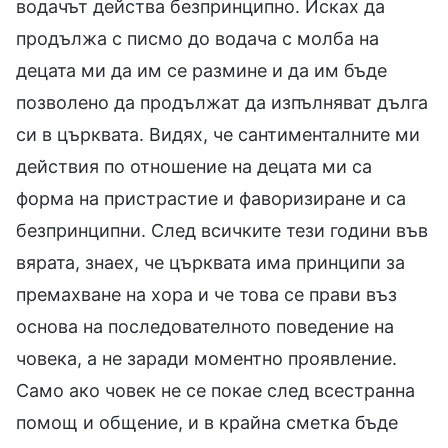
водачът действа безпринципно. Исках да
продължа с писмо до водача с молба на
децата ми да им се размине и да им бъде
позволено да продължат да изпълняват дълга
си в църквата. Видях, че сантименталните ми
действия по отношение на децата ми са
форма на пристрастие и фаворизиране и са
безпринципни. След всичките тези години във
вярата, знаех, че църквата има принципи за
премахване на хора и че това се прави въз
основа на последователното поведение на
човека, а не заради моментно проявление.
Само ако човек не се покае след всестранна
помощ и общение, и в крайна сметка бъде