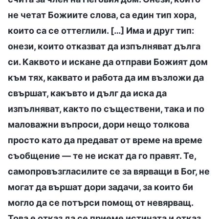
не четат Божиите слова, са един тип хора,
които са се оттеглили. […] Има и друг тип:
онези, които отказват да изпълняват дълга
си. Каквото и искане да отправи Божият дом
към тях, каквато и работа да им възложи да
свършат, какъвто и дълг да иска да
изпълняват, както по съществени, така и по
маловажни въпроси, дори нещо толкова
просто като да предават от време на време
съобщение — те не искат да го правят. Те,
самопровъзгласилите се за вярващи в Бог, не
могат да вършат дори задачи, за които би
могло да се потърси помощ от невярващ.
Това е отказ да се приеме истината и отказ