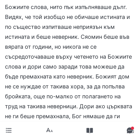
Божиите слова, нито пък изпълняваше дълг.
Видях, че той изобщо не обичаше истината и
по същество изпитваше неприязън към
истината и беше неверник. Сяомин беше във
вярата от години, но никога не се
съсредоточаваше върху четенето на Божиите
слова и дори само заради това можеше да
бъде премахната като неверник. Божият дом
не се нуждае от такива хора, за да попълва
бройката, още по-малко от полагането на
труд на такива неверници. Дори ако църквата
не ги беше премахнала, Бог нямаше да ги
признае за вярващи. Като осъзнах тези неща,
разбрах напълно, че премахването на Сяотао