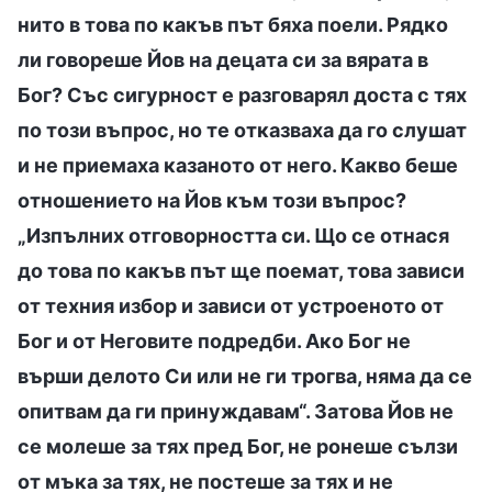
нито в това по какъв път бяха поели. Рядко
ли говореше Йов на децата си за вярата в
Бог? Със сигурност е разговарял доста с тях
по този въпрос, но те отказваха да го слушат
и не приемаха казаното от него. Какво беше
отношението на Йов към този въпрос?
„Изпълних отговорността си. Що се отнася
до това по какъв път ще поемат, това зависи
от техния избор и зависи от устроеното от
Бог и от Неговите подредби. Ако Бог не
върши делото Си или не ги трогва, няма да се
опитвам да ги принуждавам“. Затова Йов не
се молеше за тях пред Бог, не ронеше сълзи
от мъка за тях, не постеше за тях и не