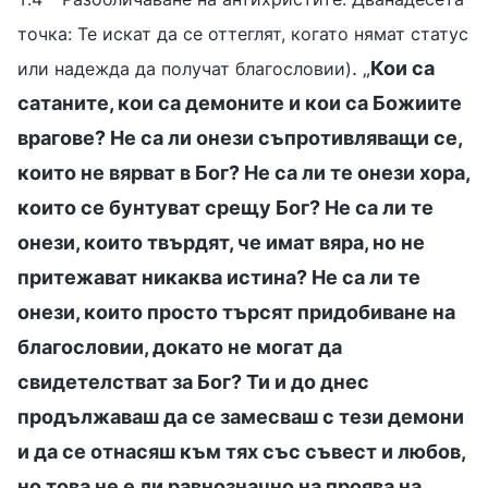
точка: Те искат да се оттеглят, когато нямат статус
. „
Кои са
или надежда да получат благословии)
сатаните, кои са демоните и кои са Божиите
врагове? Не са ли онези съпротивляващи се,
които не вярват в Бог? Не са ли те онези хора,
които се бунтуват срещу Бог? Не са ли те
онези, които твърдят, че имат вяра, но не
притежават никаква истина? Не са ли те
онези, които просто търсят придобиване на
благословии, докато не могат да
свидетелстват за Бог? Ти и до днес
продължаваш да се замесваш с тези демони
и да се отнасяш към тях със съвест и любов,
но това не е ли равнозначно на проява на