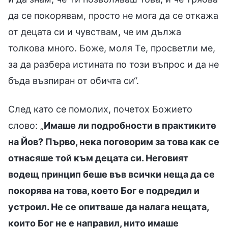
да се покорявам, просто не мога да се откажа
от децата си и чувствам, че им дължа
толкова много. Боже, моля Те, просветли ме,
за да разбера истината по този въпрос и да не
бъда възпиран от обичта си“.
След като се помолих, почетох Божието
слово: „
Имаше ли подробности в практиките
на Йов? Първо, нека поговорим за това как се
отнасяше той към децата си. Неговият
водещ принцип беше във всички неща да се
покорява на това, което Бог е подредил и
устроил. Не се опитваше да налага нещата,
които Бог не е направил, нито имаше