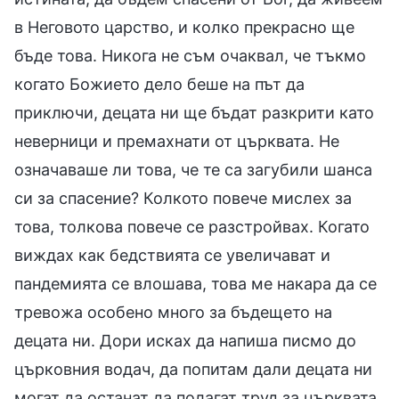
в Неговото царство, и колко прекрасно ще
бъде това. Никога не съм очаквал, че тъкмо
когато Божието дело беше на път да
приключи, децата ни ще бъдат разкрити като
неверници и премахнати от църквата. Не
означаваше ли това, че те са загубили шанса
си за спасение? Колкото повече мислех за
това, толкова повече се разстройвах. Когато
виждах как бедствията се увеличават и
пандемията се влошава, това ме накара да се
тревожа особено много за бъдещето на
децата ни. Дори исках да напиша писмо до
църковния водач, да попитам дали децата ни
могат да останат да полагат труд за църквата,