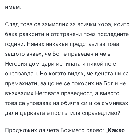
имам.
След това се замислих за всички хора, които
бяха разкрити и отстранени през последните
години. Нямах никакви представи за това,
защото знаех, че Бог е праведен и че в
Неговия дом цари истината и никой не е
онеправдан. Но когато видях, че децата ни са
премахнати, защо не се покорих на Бог и не
възхвалих Неговата праведност, а вместо
това се уповавах на обичта си и се съмнявах
дали църквата е постъпила справедливо?
Продължих да чета Божието слово: „
Какво