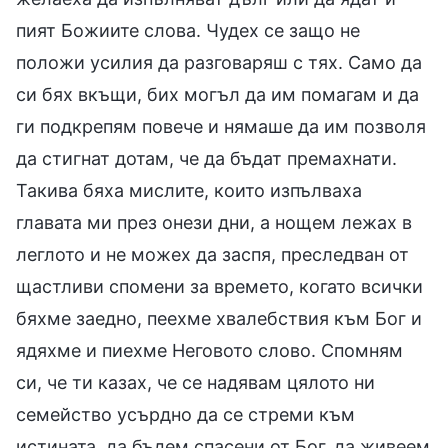
пият Божиите слова. Чудех се защо не
положи усилия да разговаряш с тях. Само да
си бях вкъщи, бих могъл да им помагам и да
ги подкрепям повече и нямаше да им позволя
да стигнат дотам, че да бъдат премахнати.
Такива бяха мислите, които изпълваха
главата ми през онези дни, а нощем лежах в
леглото и не можех да заспя, преследван от
щастливи спомени за времето, когато всички
бяхме заедно, пеехме хвалебствия към Бог и
ядяхме и пиехме Неговото слово. Спомням
си, че ти казах, че се надявам цялото ни
семейство усърдно да се стреми към
истината, да бъдем спасени от Бог, да живеем