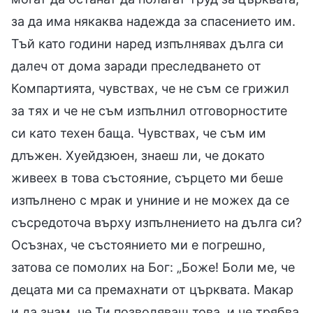
за да има някаква надежда за спасението им.
Тъй като години наред изпълнявах дълга си
далеч от дома заради преследването от
Компартията, чувствах, че не съм се грижил
за тях и че не съм изпълнил отговорностите
си като техен баща. Чувствах, че съм им
длъжен. Хуейдзюен, знаеш ли, че докато
живеех в това състояние, сърцето ми беше
изпълнено с мрак и униние и не можех да се
съсредоточа върху изпълнението на дълга си?
Осъзнах, че състоянието ми е погрешно,
затова се помолих на Бог: „Боже! Боли ме, че
децата ми са премахнати от църквата. Макар
и да знам, че Ти позволяваш това, и че трябва