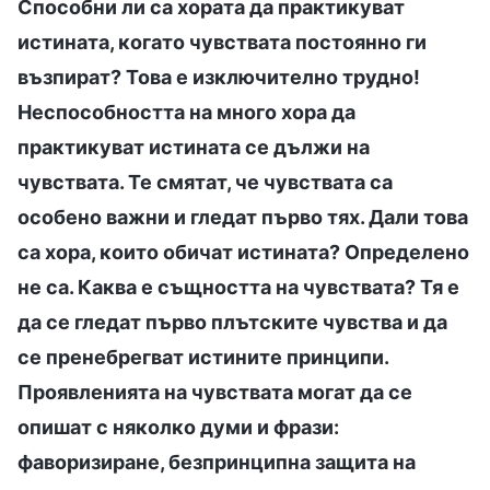
Способни ли са хората да практикуват
истината, когато чувствата постоянно ги
възпират? Това е изключително трудно!
Неспособността на много хора да
практикуват истината се дължи на
чувствата. Те смятат, че чувствата са
особено важни и гледат първо тях. Дали това
са хора, които обичат истината? Определено
не са. Каква е същността на чувствата? Тя е
да се гледат първо плътските чувства и да
се пренебрегват истините принципи.
Проявленията на чувствата могат да се
опишат с няколко думи и фрази:
фаворизиране, безпринципна защита на