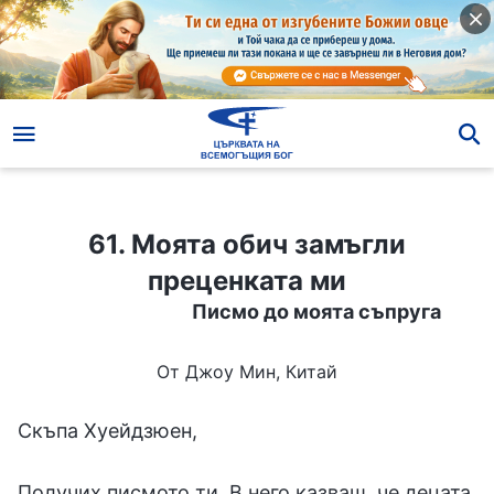
61. Моята обич замъгли преценката ми
61. Моята обич замъгли
преценката ми
Писмо до моята съпруга
От Джоу Мин, Китай
Скъпа Хуейдзюен,
Получих писмото ти. В него казваш, че децата