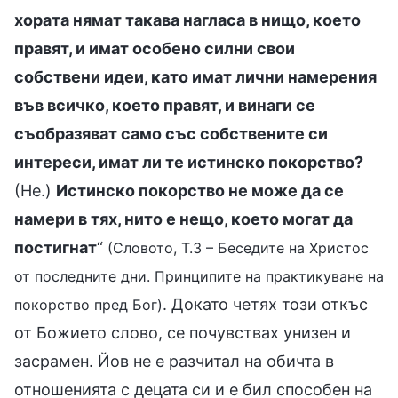
хората нямат такава нагласа в нищо, което
правят, и имат особено силни свои
собствени идеи, като имат лични намерения
във всичко, което правят, и винаги се
съобразяват само със собствените си
интереси, имат ли те истинско покорство?
(Не.)
Истинско покорство не може да се
намери в тях, нито е нещо, което могат да
постигнат
“
(Словото, Т.3 – Беседите на Христос
от последните дни. Принципите на практикуване на
. Докато четях този откъс
покорство пред Бог)
от Божието слово, се почувствах унизен и
засрамен. Йов не е разчитал на обичта в
отношенията с децата си и е бил способен на