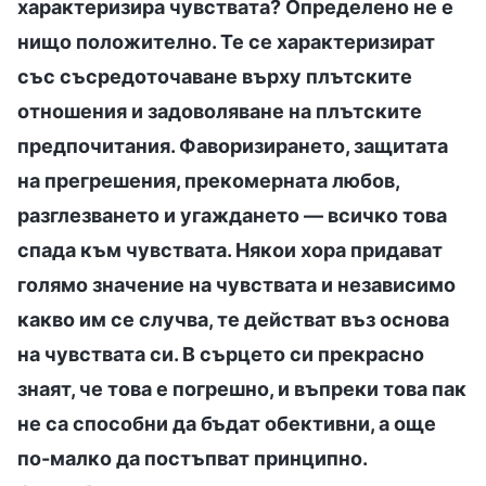
характеризира чувствата? Определено не е
нищо положително. Те се характеризират
със съсредоточаване върху плътските
отношения и задоволяване на плътските
предпочитания. Фаворизирането, защитата
на прегрешения, прекомерната любов,
разглезването и угаждането — всичко това
спада към чувствата. Някои хора придават
голямо значение на чувствата и независимо
какво им се случва, те действат въз основа
на чувствата си. В сърцето си прекрасно
знаят, че това е погрешно, и въпреки това пак
не са способни да бъдат обективни, а още
по-малко да постъпват принципно.