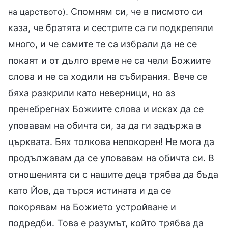
. Спомням си, че в писмото си
на царството)
каза, че братята и сестрите са ги подкрепяли
много, и че самите те са избрали да не се
покаят и от дълго време не са чели Божиите
слова и не са ходили на събирания. Вече се
бяха разкрили като неверници, но аз
пренебрегнах Божиите слова и исках да се
уповавам на обичта си, за да ги задържа в
църквата. Бях толкова непокорен! Не мога да
продължавам да се уповавам на обичта си. В
отношенията си с нашите деца трябва да бъда
като Йов, да търся истината и да се
покорявам на Божието устройване и
подредби. Това е разумът, който трябва да