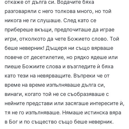
откаже от дълга си. Водачите бяха
разговаряли с него толкова много, но той
никога не ги слушаше. След като се
прибереше вкъщи, предпочиташе да играе
игри, отколкото да чете Божието слово. Той
беше неверник! Дъщеря ни също вярваше
повече от десетилетие, но рядко ядеше или
пиеше Божиите слова и възгледите ѝ бяха
като тези на невярващите. Въпреки че от
време на време изпълняваше дълга си,
винаги, когато той не се съобразяваше с
нейните представи или засягаше интересите ѝ,
тя не го изпълняваше. Нямаше истинска вяра
в Бог и по същество също беше неверник.