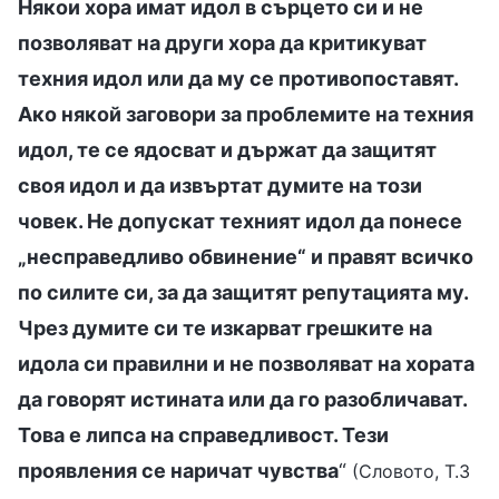
Някои хора имат идол в сърцето си и не
позволяват на други хора да критикуват
техния идол или да му се противопоставят.
Ако някой заговори за проблемите на техния
идол, те се ядосват и държат да защитят
своя идол и да извъртат думите на този
човек. Не допускат техният идол да понесе
„несправедливо обвинение“ и правят всичко
по силите си, за да защитят репутацията му.
Чрез думите си те изкарват грешките на
идола си правилни и не позволяват на хората
да говорят истината или да го разобличават.
Това е липса на справедливост. Тези
проявления се наричат чувства
“
(Словото, Т.3