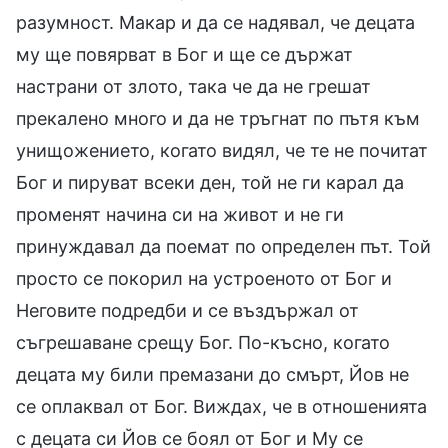
разумност. Макар и да се надявал, че децата
му ще повярват в Бог и ще се държат
настрани от злото, така че да не грешат
прекалено много и да не тръгнат по пътя към
унищожението, когато видял, че те не почитат
Бог и пируват всеки ден, той не ги карал да
променят начина си на живот и не ги
принуждавал да поемат по определен път. Той
просто се покорил на устроеното от Бог и
Неговите подредби и се въздържал от
съгрешаване срещу Бог. По-късно, когато
децата му били премазани до смърт, Йов не
се оплаквал от Бог. Виждах, че в отношенията
с децата си Йов се боял от Бог и Му се