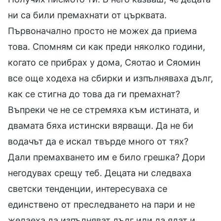
ни са били премахнати от църквата.
Първоначално просто не можех да приема
това. Спомням си как преди няколко години,
когато се прибрах у дома, Сяотао и Сяомин
все още ходеха на сбирки и изпълняваха дълг,
как се стигна до това да ги премахнат?
Въпреки че не се стремяха към истината, и
двамата бяха истински вярващи. Да не би
водачът да е искал твърде много от тях?
Дали премахването им е било грешка? Дори
негодувах срещу теб. Децата ни следваха
светски тенденции, интересуваха се
единствено от преследването на пари и не
желаеха да изпълняват дълг или да ядат и