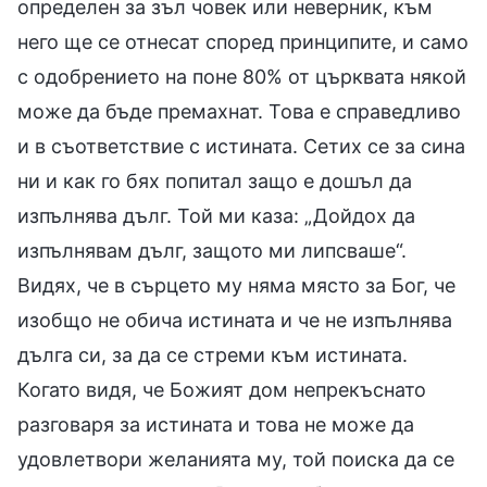
определен за зъл човек или неверник, към
него ще се отнесат според принципите, и само
с одобрението на поне 80% от църквата някой
може да бъде премахнат. Това е справедливо
и в съответствие с истината. Сетих се за сина
ни и как го бях попитал защо е дошъл да
изпълнява дълг. Той ми каза: „Дойдох да
изпълнявам дълг, защото ми липсваше“.
Видях, че в сърцето му няма място за Бог, че
изобщо не обича истината и че не изпълнява
дълга си, за да се стреми към истината.
Когато видя, че Божият дом непрекъснато
разговаря за истината и това не може да
удовлетвори желанията му, той поиска да се