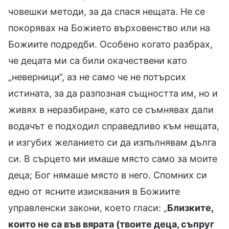
човешки методи, за да спася нещата. Не се
покорявах на Божието върховенство или на
Божиите подредби. Особено когато разбрах,
че децата ми са били окачествени като
„неверници“, аз не само че не потърсих
истината, за да разпозная същността им, но и
живях в неразбиране, като се съмнявах дали
водачът е подходил справедливо към нещата,
и изгубих желанието си да изпълнявам дълга
си. В сърцето ми имаше място само за моите
деца; Бог нямаше място в него. Спомних си
едно от ясните изисквания в Божиите
управленски закони, което гласи: „
Близките,
които не са във вярата (твоите деца, съпруг