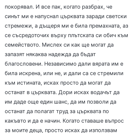
покорявал. И все пак, когато разбрах, че
синът ми е напуснал църквата заради светски
стремежи, а дъщеря ми е била премахната, аз
се съсредоточих върху плътската си обич към
семейството. Мислех си как ще могат да
запазят някаква надежда да бъдат
благословени. Независимо дали вярата им е
била искрена, или не, и дали са се стремили
към истината, исках просто да могат да
останат в църквата. Дори исках водачът да
им даде още един шанс, да им позволи да
останат да полагат труд за църквата по
какъвто и да е начин. Когато ставаше въпрос
за моите деца, просто исках да използвам