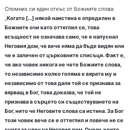
Спомних си един откъс от Божиите слова:
„
Когато […] някой наистина е определен в
Божиите очи като оттеглил се, това
всъщност не означава само, че е напуснал
Неговия дом, че вече няма да бъде видян или
че е заличен от църковните списъци. Факт е,
че ако човек никога не чете Божиите слова,
то независимо колко голяма е вярата му и
независимо от това дали той се признава за
вярващ в Бог, това доказва, че той не
признава в сърцето си съществуването на
Бог, нито че Неговите слова са истина. За Бог
този човек вече се е оттеглил и повече не се
счита за член на Неговия дом. Онези, които