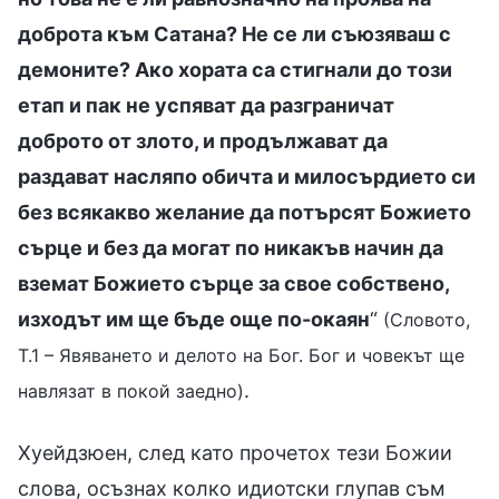
доброта към Сатана? Не се ли съюзяваш с
демоните? Ако хората са стигнали до този
етап и пак не успяват да разграничат
доброто от злото, и продължават да
раздават насляпо обичта и милосърдието си
без всякакво желание да потърсят Божието
сърце и без да могат по никакъв начин да
вземат Божието сърце за свое собствено,
изходът им ще бъде още по-окаян
“
(Словото,
Т.1 – Явяването и делото на Бог. Бог и човекът ще
.
навлязат в покой заедно)
Хуейдзюен, след като прочетох тези Божии
слова, осъзнах колко идиотски глупав съм