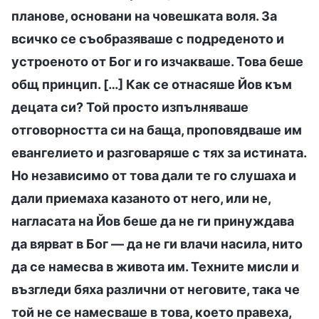
планове, основани на човешката воля. За
всичко се съобразяваше с подреденото и
устроеното от Бог и го изчакваше. Това беше
общ принцип. […] Как се отнасяше Йов към
децата си? Той просто изпълняваше
отговорността си на баща, проповядваше им
евангелието и разговаряше с тях за истината.
Но независимо от това дали те го слушаха и
дали приемаха казаното от него, или не,
нагласата на Йов беше да не ги принуждава
да вярват в Бог — да не ги влачи насила, нито
да се намесва в живота им. Техните мисли и
възгледи бяха различни от неговите, така че
той не се намесваше в това, което правеха,