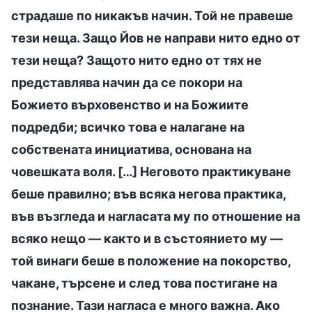
страдаше по никакъв начин. Той не правеше
тези неща. Защо Йов не направи нито едно от
тези неща? Защото нито едно от тях не
представлява начин да се покори на
Божието върховенство и на Божиите
подредби; всичко това е налагане на
собствената инициатива, основана на
човешката воля. […] Неговото практикуване
беше правилно; във всяка негова практика,
във възгледа и нагласата му по отношение на
всяко нещо — както и в състоянието му —
той винаги беше в положение на покорство,
чакане, търсене и след това постигане на
познание. Тази нагласа е много важна. Ако