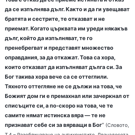
да се изпълнява дълг. Както и да ги увещават
братята и сестрите, те отказват и не
приемат. Когато църквата им уреди някакъв
дълг, който да изпълняват, те го
пренебрегват и представят множество
оправдания, за да откажат. Това са хора,
които отказват да изпълняват дълга си. За
Бог такива хора вече са се оттеглили.
Тяхното оттегляне не се дължи на това, че
Божият дом ги е премахнал или зачеркнал от
списъците си, а по-скоро на това, че те
самите нямат истинска вяра — те не
признават себе си за вярващи в Бог
“
(Словото,
Т.4 – Разобличаване на антихристите. Дванадесета