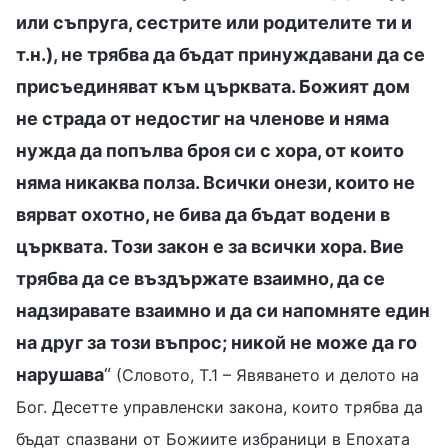
или съпруга, сестрите или родителите ти и
т.н.), не трябва да бъдат принуждавани да се
присъединяват към църквата. Божият дом
не страда от недостиг на членове и няма
нужда да попълва броя си с хора, от които
няма никаква полза. Всички онези, които не
вярват охотно, не бива да бъдат водени в
църквата. Този закон е за всички хора. Вие
трябва да се въздържате взаимно, да се
надзиравате взаимно и да си напомняте един
на друг за този въпрос; никой не може да го
нарушава
“
(Словото, Т.1 – Явяването и делото на
Бог. Десетте управленски закона, които трябва да
бъдат спазвани от Божиите избраници в Епохата