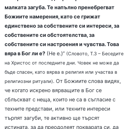
малката загуба. Те напълно пренебрегват
Божиите намерения, като се грижат
единствено за собствените си интереси, за
собствените си обстоятелства, за
собствените си настроения и чувства. Това
вяра в Бог ли е?
(Не е.)“
(Словото, Т.3 – Беседите
на Христос от последните дни. Човек не може да
бъде спасен, като вярва в религия или участва в
. От Божиите слова видях,
религиозни ритуали)
че когато искрено вярващите в Бог се
сблъскват с неща, които не са в съгласие с
техните представи, или техните интереси
търпят загуби, те активно ще търсят
истината, за да преодолеят покварата си, да