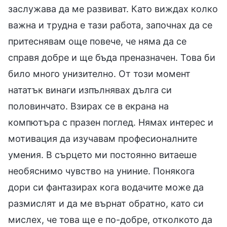
заслужава да ме развиват. Като виждах колко
важна и трудна е тази работа, започнах да се
притеснявам още повече, че няма да се
справя добре и ще бъда преназначен. Това би
било много унизително. От този момент
нататък винаги изпълнявах дълга си
половинчато. Взирах се в екрана на
компютъра с празен поглед. Нямах интерес и
мотивация да изучавам професионалните
умения. В сърцето ми постоянно витаеше
необяснимо чувство на униние. Понякога
дори си фантазирах кога водачите може да
размислят и да ме върнат обратно, като си
мислех, че това ще е по-добре, отколкото да