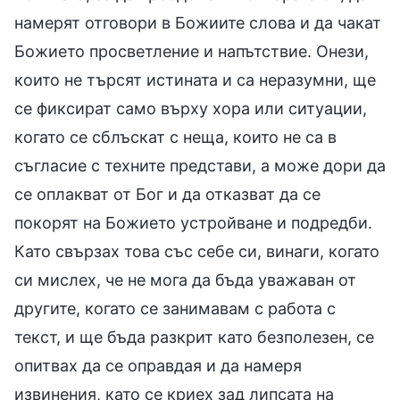
намерят отговори в Божиите слова и да чакат
Божието просветление и напътствие. Онези,
които не търсят истината и са неразумни, ще
се фиксират само върху хора или ситуации,
когато се сблъскат с неща, които не са в
съгласие с техните представи, а може дори да
се оплакват от Бог и да отказват да се
покорят на Божието устройване и подредби.
Като свързах това със себе си, винаги, когато
си мислех, че не мога да бъда уважаван от
другите, когато се занимавам с работа с
текст, и ще бъда разкрит като безполезен, се
опитвах да се оправдая и да намеря
извинения, като се криех зад липсата на