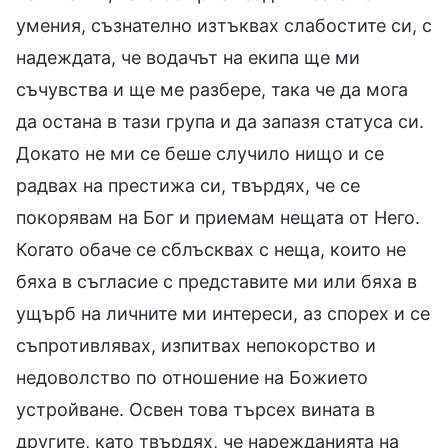
умения, съзнателно изтъквах слабостите си, с
надеждата, че водачът на екипа ще ми
съчувства и ще ме разбере, така че да мога
да остана в тази група и да запазя статуса си.
Докато не ми се беше случило нищо и се
радвах на престижа си, твърдях, че се
покорявам на Бог и приемам нещата от Него.
Когато обаче се сблъсквах с неща, които не
бяха в съгласие с представите ми или бяха в
ущърб на личните ми интереси, аз спорех и се
съпротивлявах, изпитвах непокорство и
недоволство по отношение на Божието
устройване. Освен това търсех вината в
другите, като твърдях, че нарежданията на