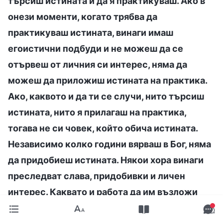
търсиш истината и да я практикуваш. Ако в
онези моменти, когато трябва да
практикуваш истината, винаги имаш
егоистични подбуди и не можеш да се
отървеш от личния си интерес, няма да
можеш да приложиш истината на практика.
Ако, каквото и да ти се случи, нито търсиш
истината, нито я прилагаш на практика,
тогава не си човек, който обича истината.
Независимо колко години вярваш в Бог, няма
да придобиеш истината. Някои хора винаги
преследват слава, придобивки и личен
интерес. Каквато и работа да им възложи
църквата да свършат, те винаги