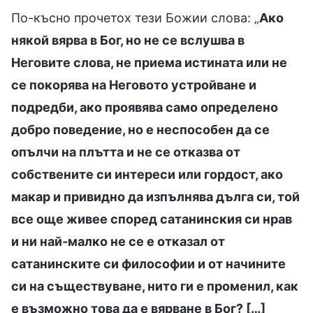
По-късно прочетох тези Божии слова: „
Ако
някой вярва в Бог, но не се вслушва в
Неговите слова, не приема истината или не
се покорява на Неговото устройване и
подредби, ако проявява само определено
добро поведение, но е неспособен да се
опълчи на плътта и не се отказва от
собствените си интереси или гордост, ако
макар и привидно да изпълнява дълга си, той
все още живее според сатанинския си нрав
и ни най-малко не се е отказал от
сатанинските си философии и от начините
си на съществуване, нито ги е променил, как
е възможно това да е вярване в Бог? […]