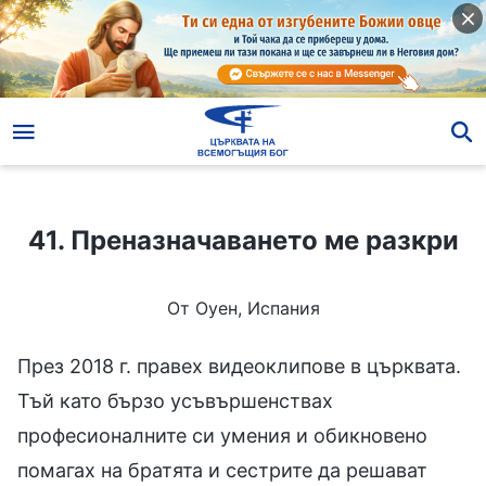
41. Преназначаването ме разкри
41. Преназначаването ме разкри
От Оуен, Испания
През 2018 г. правех видеоклипове в църквата.
Тъй като бързо усъвършенствах
професионалните си умения и обикновено
помагах на братята и сестрите да решават