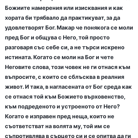
Божиите намерения или изисквания и как
хората би трябвало да практикуват, за да
удовлетворят Бог. Макар че понякога се моли
пред Бог и общува с Него, той просто
разговаря със себе си, а не търси искрено
истината. Когато се моли на Бог и чете
Неговите слова, този човек не ги отнася към
въпросите, с които се сблъсква в реалния
живот. И така, в нагласената от Бог среда как
се отнася той към Божието върховенство,
към подреденото и устроеното от Него?
Когато е изправен пред неща, които не
съответстват на волята му, той им се
съпротивлява в сърцето си и се опитва да ги