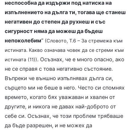
неспособна да издържи под натиска на
изпълнението на дълга ти, тогава ще станеш
негативен до степен да рухнеш и със
сигурност няма да можеш да бъдеш
непоколебим
“
(Словото, Т.6 – За стремежа към
истината. Какво означава човек да се стреми към
. Осъзнах, че е много опасно, ако
истината (11))
не се справя с това негативно състояние.
Въпреки че външно изпълнявах дълга си,
сърцето ми не беше в него. Често си спомнях
времето, когато бях уважаван и хвален от
другите, и никога не давах най-доброто от
себе си. Осъзнах, че този проблем трябваше
да бъде разрешен, и не можех да