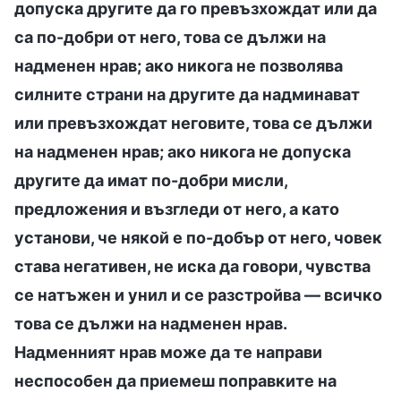
допуска другите да го превъзхождат или да
са по-добри от него, това се дължи на
надменен нрав; ако никога не позволява
силните страни на другите да надминават
или превъзхождат неговите, това се дължи
на надменен нрав; ако никога не допуска
другите да имат по-добри мисли,
предложения и възгледи от него, а като
установи, че някой е по-добър от него, човек
става негативен, не иска да говори, чувства
се натъжен и унил и се разстройва — всичко
това се дължи на надменен нрав.
Надменният нрав може да те направи
неспособен да приемеш поправките на