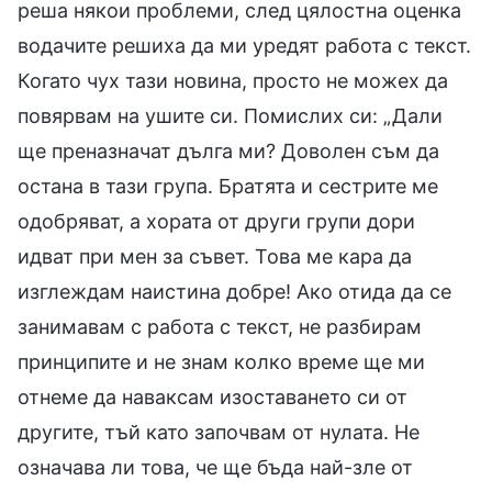
реша някои проблеми, след цялостна оценка
водачите решиха да ми уредят работа с текст.
Когато чух тази новина, просто не можех да
повярвам на ушите си. Помислих си: „Дали
ще преназначат дълга ми? Доволен съм да
остана в тази група. Братята и сестрите ме
одобряват, а хората от други групи дори
идват при мен за съвет. Това ме кара да
изглеждам наистина добре! Ако отида да се
занимавам с работа с текст, не разбирам
принципите и не знам колко време ще ми
отнеме да наваксам изоставането си от
другите, тъй като започвам от нулата. Не
означава ли това, че ще бъда най-зле от