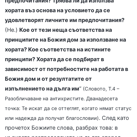
предпочитания? Трябва ли да използва
хората въз основа на условието да се
удовлетворят личните им предпочитания?
(Не.)
Кое от тези неща съответства на
принципите на Божия дом за използване на
хората? Кое съответства на истините
принципи? Хората да се подбират в
зависимост от потребностите на работата в
Божия дом и от резултатите от
изпълнението на дълга им
“
(Словото, Т.4 –
Разобличаване на антихристите. Дванадесета
точка: Те искат да се оттеглят, когато нямат статус
. След като
или надежда да получат благословии)
прочетох Божиите слова, разбрах това: в