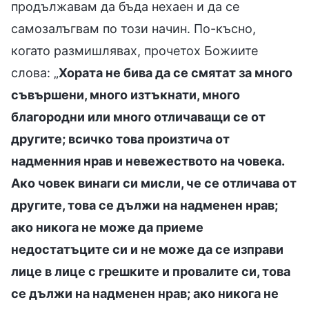
продължавам да бъда нехаен и да се
самозалъгвам по този начин. По-късно,
когато размишлявах, прочетох Божиите
слова: „
Хората не бива да се смятат за много
съвършени, много изтъкнати, много
благородни или много отличаващи се от
другите; всичко това произтича от
надменния нрав и невежеството на човека.
Ако човек винаги си мисли, че се отличава от
другите, това се дължи на надменен нрав;
ако никога не може да приеме
недостатъците си и не може да се изправи
лице в лице с грешките и провалите си, това
се дължи на надменен нрав; ако никога не