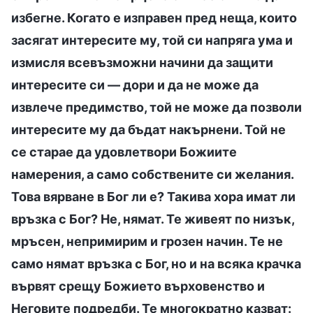
избегне. Когато е изправен пред неща, които
засягат интересите му, той си напряга ума и
измисля всевъзможни начини да защити
интересите си — дори и да не може да
извлече предимство, той не може да позволи
интересите му да бъдат накърнени. Той не
се старае да удовлетвори Божиите
намерения, а само собствените си желания.
Това вярване в Бог ли е? Такива хора имат ли
връзка с Бог? Не, нямат. Те живеят по низък,
мръсен, непримирим и грозен начин. Те не
само нямат връзка с Бог, но и на всяка крачка
вървят срещу Божието върховенство и
Неговите подредби. Те многократно казват: