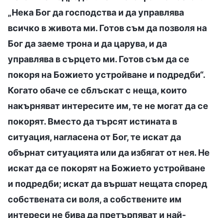
„Нека Бог да господства и да управлява
всичко в живота ми. Готов съм да позволя на
Бог да заеме трона и да царува, и да
управлява в сърцето ми. Готов съм да се
покоря на Божието устройване и подредби“.
Когато обаче се сблъскат с неща, които
накърняват интересите им, те не могат да се
покорят. Вместо да търсят истината в
ситуация, нагласена от Бог, те искат да
обърнат ситуацията или да избягат от нея. Не
искат да се покорят на Божието устройване
и подредби; искат да вършат нещата според
собствената си воля, а собствените им
интереси не бива да претърпяват и най-