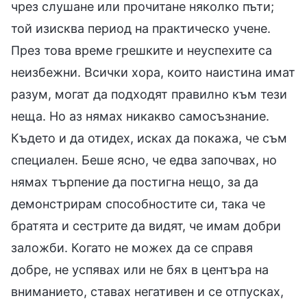
чрез слушане или прочитане няколко пъти;
той изисква период на практическо учене.
През това време грешките и неуспехите са
неизбежни. Всички хора, които наистина имат
разум, могат да подходят правилно към тези
неща. Но аз нямах никакво самосъзнание.
Където и да отидех, исках да покажа, че съм
специален. Беше ясно, че едва започвах, но
нямах търпение да постигна нещо, за да
демонстрирам способностите си, така че
братята и сестрите да видят, че имам добри
заложби. Когато не можех да се справя
добре, не успявах или не бях в центъра на
вниманието, ставах негативен и се отпусках,