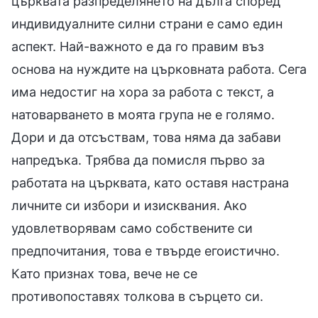
църквата разпределянето на дълга според
индивидуалните силни страни е само един
аспект. Най-важното е да го правим въз
основа на нуждите на църковната работа. Сега
има недостиг на хора за работа с текст, а
натоварването в моята група не е голямо.
Дори и да отсъствам, това няма да забави
напредъка. Трябва да помисля първо за
работата на църквата, като оставя настрана
личните си избори и изисквания. Ако
удовлетворявам само собствените си
предпочитания, това е твърде егоистично.
Като признах това, вече не се
противопоставях толкова в сърцето си.