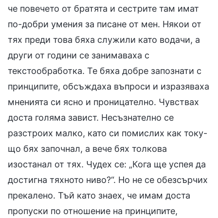
че повечето от братята и сестрите там имат
по-добри умения за писане от мен. Някои от
тях преди това бяха служили като водачи, а
други от години се занимаваха с
текстообработка. Те бяха добре запознати с
принципите, обсъждаха въпроси и изразяваха
мненията си ясно и проницателно. Чувствах
доста голяма завист. Несъзнателно се
разстроих малко, като си помислих как току-
що бях започнал, а вече бях толкова
изостанал от тях. Чудех се: „Кога ще успея да
достигна тяхното ниво?“. Но не се обезсърчих
прекалено. Тъй като знаех, че имам доста
пропуски по отношение на принципите,