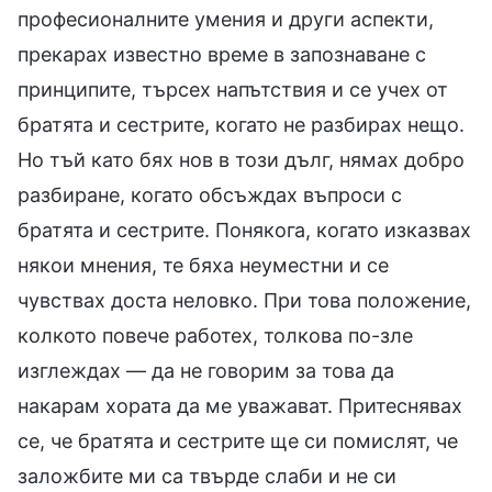
професионалните умения и други аспекти,
прекарах известно време в запознаване с
принципите, търсех напътствия и се учех от
братята и сестрите, когато не разбирах нещо.
Но тъй като бях нов в този дълг, нямах добро
разбиране, когато обсъждах въпроси с
братята и сестрите. Понякога, когато изказвах
някои мнения, те бяха неуместни и се
чувствах доста неловко. При това положение,
колкото повече работех, толкова по-зле
изглеждах — да не говорим за това да
накарам хората да ме уважават. Притеснявах
се, че братята и сестрите ще си помислят, че
заложбите ми са твърде слаби и не си