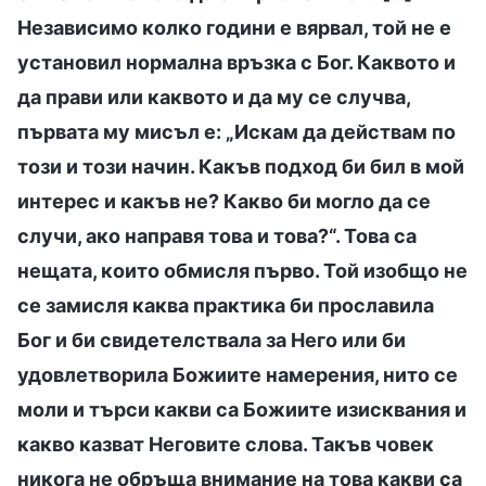
Независимо колко години е вярвал, той не е
установил нормална връзка с Бог. Каквото и
да прави или каквото и да му се случва,
първата му мисъл е: „Искам да действам по
този и този начин. Какъв подход би бил в мой
интерес и какъв не? Какво би могло да се
случи, ако направя това и това?“. Това са
нещата, които обмисля първо. Той изобщо не
се замисля каква практика би прославила
Бог и би свидетелствала за Него или би
удовлетворила Божиите намерения, нито се
моли и търси какви са Божиите изисквания и
какво казват Неговите слова. Такъв човек
никога не обръща внимание на това какви са