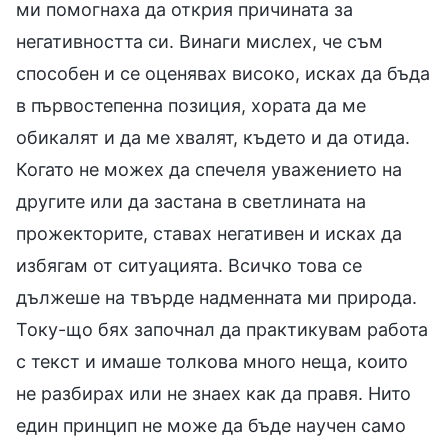
ми помогнаха да открия причината за
негативността си. Винаги мислех, че съм
способен и се оценявах високо, исках да бъда
в първостепенна позиция, хората да ме
обикалят и да ме хвалят, където и да отида.
Когато не можех да спечеля уважението на
другите или да застана в светлината на
прожекторите, ставах негативен и исках да
избягам от ситуацията. Всичко това се
дължеше на твърде надменната ми природа.
Току-що бях започнал да практикувам работа
с текст и имаше толкова много неща, които
не разбирах или не знаех как да правя. Нито
един принцип не може да бъде научен само