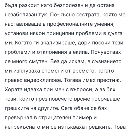
бъда разкрит като безполезен и да остана
незабелязан тук. По-късно сестрата, която ме
наставляваше в професионалните умения,
установи някои принципни проблеми в дълга
ми. Когато ги анализираше, дори посочи тези
проблеми и отклонения в екипа. Почувствах
се много смутен. Без да искам, в съзнанието
ми изплуваха спомени от времето, когато
правех видеоклипове. Тогава имах престиж.
Хората идваха при мен с въпроси, а аз бях
този, който през повечето време посочваше
грешките на другите. Сега обаче се бях
превърнал в отрицателен пример и
непрекъснато ми се изтъкваха грешките. Това