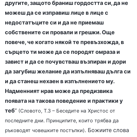
другите, защото браниш гордостта си, да не
можеш да се изправиш лице в лице с
недостатъците си и да не приемаш
собствените си провали и грешки. Още
повече, че когато някой те превъзхожда, в
сърцето ти може да се породят омраза и
завист и да се почувстваш възпиран и дори
да загубиш желание да изпълняваш дълга си
и да станеш нехаен в изпълнението му.
Надменният нрав може да предизвика
появата на такова поведение и практики у
теб
“
(Словото, Т.3 – Беседите на Христос от
последните дни. Принципите, които трябва да
. Божиите слова
ръководят човешките постъпки)