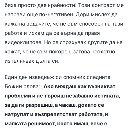
бяха просто две крайности! Този контраст ме
направи още по-негативен. Дори мислех да
кажа на водачите, че не съм способен на тази
работа и искам да се върна да правя
видеоклипове. Но се страхувах другите да не
кажат, че не съм покорен, затова неохотно
изпълнявах дълга си.
Един ден изведнъж си спомних следните
Божии слова: „
Ако виждаш как възникват
проблеми и не търсиш незабавно истината,
за да ги разрешиш, а чакаш, докато се
натрупат и възпрепятстват работата, и
малката решимост, която имаш, вече е