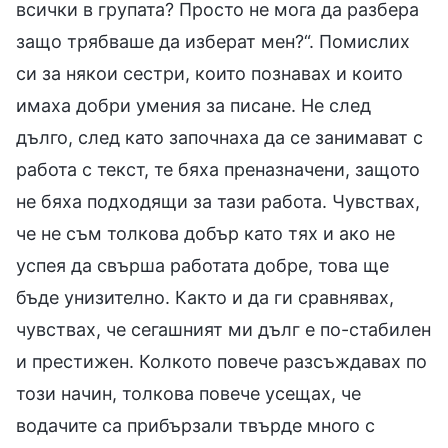
всички в групата? Просто не мога да разбера
защо трябваше да изберат мен?“. Помислих
си за някои сестри, които познавах и които
имаха добри умения за писане. Не след
дълго, след като започнаха да се занимават с
работа с текст, те бяха преназначени, защото
не бяха подходящи за тази работа. Чувствах,
че не съм толкова добър като тях и ако не
успея да свърша работата добре, това ще
бъде унизително. Както и да ги сравнявах,
чувствах, че сегашният ми дълг е по-стабилен
и престижен. Колкото повече разсъждавах по
този начин, толкова повече усещах, че
водачите са прибързали твърде много с