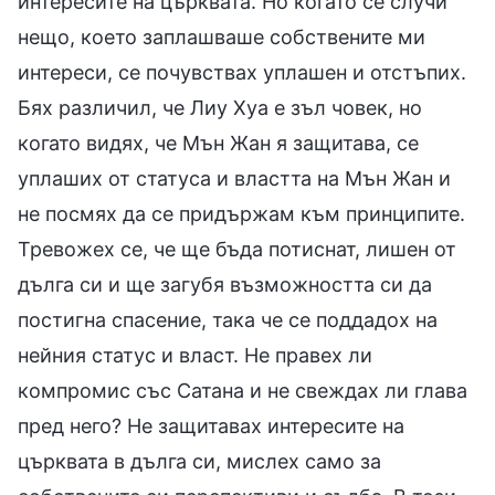
интересите на църквата. Но когато се случи
нещо, което заплашваше собствените ми
интереси, се почувствах уплашен и отстъпих.
Бях различил, че Лиу Хуа е зъл човек, но
когато видях, че Мън Жан я защитава, се
уплаших от статуса и властта на Мън Жан и
не посмях да се придържам към принципите.
Тревожех се, че ще бъда потиснат, лишен от
дълга си и ще загубя възможността си да
постигна спасение, така че се поддадох на
нейния статус и власт. Не правех ли
компромис със Сатана и не свеждах ли глава
пред него? Не защитавах интересите на
църквата в дълга си, мислех само за