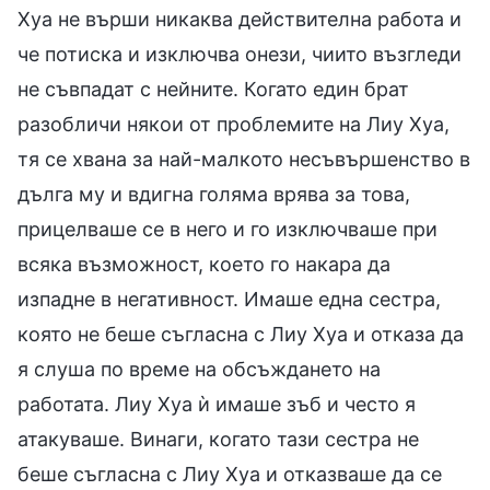
Хуа не върши никаква действителна работа и
че потиска и изключва онези, чиито възгледи
не съвпадат с нейните. Когато един брат
разобличи някои от проблемите на Лиу Хуа,
тя се хвана за най-малкото несъвършенство в
дълга му и вдигна голяма врява за това,
прицелваше се в него и го изключваше при
всяка възможност, което го накара да
изпадне в негативност. Имаше една сестра,
която не беше съгласна с Лиу Хуа и отказа да
я слуша по време на обсъждането на
работата. Лиу Хуа ѝ имаше зъб и често я
атакуваше. Винаги, когато тази сестра не
беше съгласна с Лиу Хуа и отказваше да се