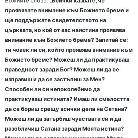
Божиите слова: „
Всички казвате, че
проявявате внимание към Божието бреме и
ще поддържате свидетелството на
църквата, но кой от вас наистина проявява
внимание към Божието бреме? Запитай се:
ти човек ли си, който проявява внимание към
Божието бреме? Можеш ли да практикуваш
праведност заради Бог? Можеш ли да се
изправиш и да се застъпиш за Мен?
Способен ли си непоколебимо да
практикуваш истината? Имаш ли смелостта
да се бориш срещу всички дела на Сатана?
Можеш ли да загърбиш чувствата си и да
разобличиш Сатана заради Моята истина?