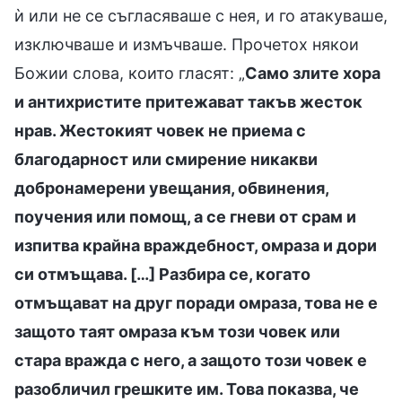
ѝ или не се съгласяваше с нея, и го атакуваше,
изключваше и измъчваше. Прочетох някои
Божии слова, които гласят: „
Само злите хора
и антихристите притежават такъв жесток
нрав. Жестокият човек не приема с
благодарност или смирение никакви
добронамерени увещания, обвинения,
поучения или помощ, а се гневи от срам и
изпитва крайна враждебност, омраза и дори
си отмъщава. […] Разбира се, когато
отмъщават на друг поради омраза, това не е
защото таят омраза към този човек или
стара вражда с него, а защото този човек е
разобличил грешките им. Това показва, че