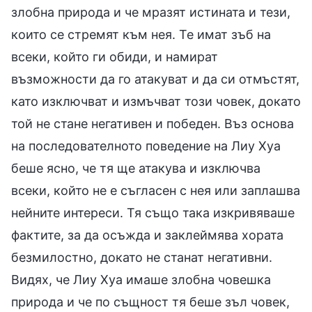
злобна природа и че мразят истината и тези,
които се стремят към нея. Те имат зъб на
всеки, който ги обиди, и намират
възможности да го атакуват и да си отмъстят,
като изключват и измъчват този човек, докато
той не стане негативен и победен. Въз основа
на последователното поведение на Лиу Хуа
беше ясно, че тя ще атакува и изключва
всеки, който не е съгласен с нея или заплашва
нейните интереси. Тя също така изкривяваше
фактите, за да осъжда и заклеймява хората
безмилостно, докато не станат негативни.
Видях, че Лиу Хуа имаше злобна човешка
природа и че по същност тя беше зъл човек,