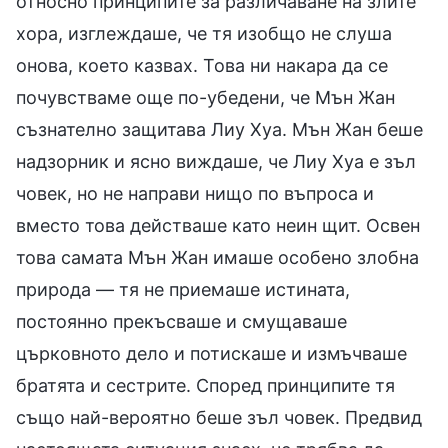
относно принципите за различаване на злите
хора, изглеждаше, че тя изобщо не слуша
онова, което казвах. Това ни накара да се
почувстваме още по-убедени, че Мън Жан
съзнателно защитава Лиу Хуа. Мън Жан беше
надзорник и ясно виждаше, че Лиу Хуа е зъл
човек, но не направи нищо по въпроса и
вместо това действаше като неин щит. Освен
това самата Мън Жан имаше особено злобна
природа — тя не приемаше истината,
постоянно прекъсваше и смущаваше
църковното дело и потискаше и измъчваше
братята и сестрите. Според принципите тя
също най-вероятно беше зъл човек. Предвид