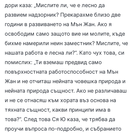
дори каза: „Мислите ли, че е лесно да
развием надзорник? Прекарахме близо две
години в развиването на Мън Жан. Ако я
освободим само защото вие ни молите, къде
бихме намерили неин заместник? Мислите, че
нашата работа е лесна ли?“. Като чух това, си
помислих: „Ти вземаш предвид само
повърхностната работоспособност на Мън
Жан и не отчиташ нейната човешка природа и
нейната природа същност. Ако не различаваш
и не се отнасяш към хората въз основа на
тяхната същност, какви принципи има в
това?“. След това Ся Ю каза, че трябва да
проучи въпроса по-подробно, и събранието