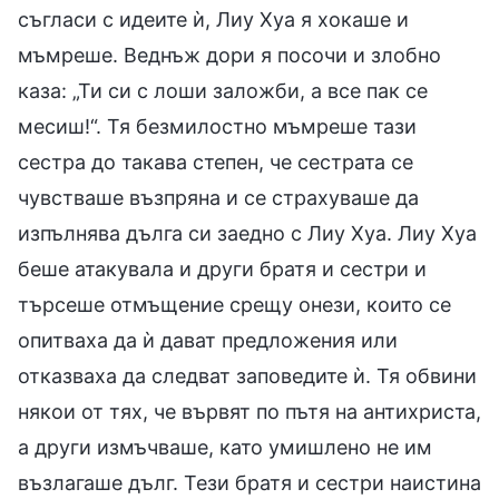
съгласи с идеите ѝ, Лиу Хуа я хокаше и
мъмреше. Веднъж дори я посочи и злобно
каза: „Ти си с лоши заложби, а все пак се
месиш!“. Тя безмилостно мъмреше тази
сестра до такава степен, че сестрата се
чувстваше възпряна и се страхуваше да
изпълнява дълга си заедно с Лиу Хуа. Лиу Хуа
беше атакувала и други братя и сестри и
търсеше отмъщение срещу онези, които се
опитваха да ѝ дават предложения или
отказваха да следват заповедите ѝ. Тя обвини
някои от тях, че вървят по пътя на антихриста,
а други измъчваше, като умишлено не им
възлагаше дълг. Тези братя и сестри наистина