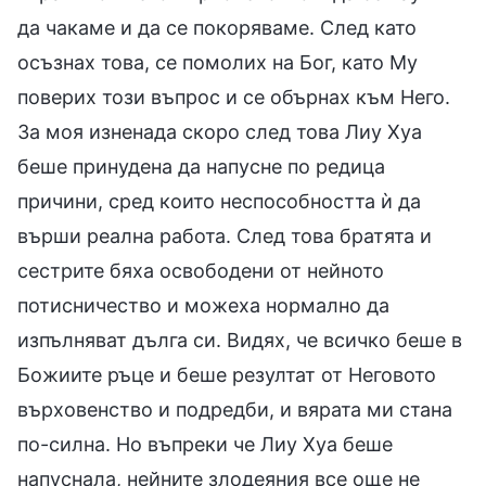
да чакаме и да се покоряваме. След като
осъзнах това, се помолих на Бог, като Му
поверих този въпрос и се обърнах към Него.
За моя изненада скоро след това Лиу Хуа
беше принудена да напусне по редица
причини, сред които неспособността ѝ да
върши реална работа. След това братята и
сестрите бяха освободени от нейното
потисничество и можеха нормално да
изпълняват дълга си. Видях, че всичко беше в
Божиите ръце и беше резултат от Неговото
върховенство и подредби, и вярата ми стана
по-силна. Но въпреки че Лиу Хуа беше
напуснала, нейните злодеяния все още не