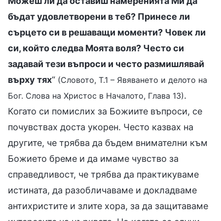
Можеш ли да оставиш намеренията Ми да
бъдат удовлетворени в теб? Принесе ли
сърцето си в решаващи моменти? Човек ли
си, който следва Моята воля? Често си
задавай тези въпроси и често размишлявай
върху тях
“
(Словото, Т.1 – Явяването и делото на
.
Бог. Слова на Христос в Началото, Глава 13)
Когато си помислих за Божиите въпроси, се
почувствах доста укорен. Често казвах на
другите, че трябва да бъдем внимателни към
Божието бреме и да имаме чувство за
справедливост, че трябва да практикуваме
истината, да разобличаваме и докладваме
антихристите и злите хора, за да защитаваме