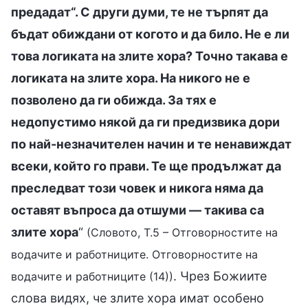
предадат“. С други думи, те не търпят да
бъдат обиждани от когото и да било. Не е ли
това логиката на злите хора? Точно такава е
логиката на злите хора. На никого не е
позволено да ги обижда. За тях е
недопустимо някой да ги предизвика дори
по най-незначителен начин и те ненавиждат
всеки, който го прави. Те ще продължат да
преследват този човек и никога няма да
оставят въпроса да отшуми — такива са
злите хора
“
(Словото, Т.5 – Отговорностите на
водачите и работниците. Отговорностите на
. Чрез Божиите
водачите и работниците (14))
слова видях, че злите хора имат особено