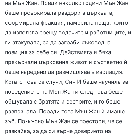
на Мън Жан. Преди няколко години Мън Жан
беше провокирала раздори в църквата,
сформирала фракция, намерила неща, които
да използва срещу водачите и работниците, и
ги атакувала, за да заграби ръководна
позиция за себе си. Действията ѝ бяха
прекъснали църковния живот и съответно ѝ
беше наредено да размишлява в изолация.
Когато това се случи, Син И беше научила за
поведението на Мън Жан и след това беше
общувала с братята и сестрите, и го беше
разпознала. Поради това Мън Жан ѝ имаше
зъб. По-късно Мън Жан се престори, че се
разкайва, за да си върне доверието на