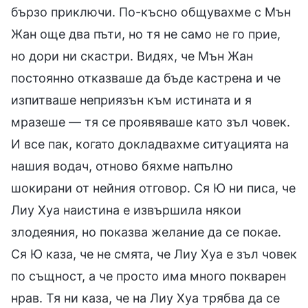
бързо приключи. По-късно общувахме с Мън
Жан още два пъти, но тя не само не го прие,
но дори ни скастри. Видях, че Мън Жан
постоянно отказваше да бъде кастрена и че
изпитваше неприязън към истината и я
мразеше — тя се проявяваше като зъл човек.
И все пак, когато докладвахме ситуацията на
нашия водач, отново бяхме напълно
шокирани от нейния отговор. Ся Ю ни писа, че
Лиу Хуа наистина е извършила някои
злодеяния, но показва желание да се покае.
Ся Ю каза, че не смята, че Лиу Хуа е зъл човек
по същност, а че просто има много покварен
нрав. Тя ни каза, че на Лиу Хуа трябва да се