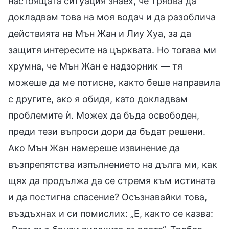
настоящата ситуация знаех, че трябва да
докладвам това на моя водач и да разоблича
действията на Мън Жан и Лиу Хуа, за да
защитя интересите на църквата. Но тогава ми
хрумна, че Мън Жан е надзорник — тя
можеше да ме потисне, както беше направила
с другите, ако я обидя, като докладвам
проблемите ѝ. Можех да бъда освободен,
преди тези въпроси дори да бъдат решени.
Ако Мън Жан намереше извинение да
възпрепятства изпълнението на дълга ми, как
щях да продължа да се стремя към истината
и да постигна спасение? Осъзнавайки това,
въздъхнах и си помислих: „Е, както се казва: