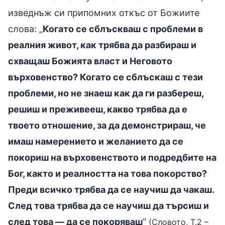
изведнъж си припомних откъс от Божиите
слова: „
Когато се сблъскваш с проблеми в
реалния живот, как трябва да разбираш и
схващаш Божията власт и Неговото
върховенство? Когато се сблъскаш с тези
проблеми, но не знаеш как да ги разбереш,
решиш и преживееш, какво трябва да е
твоето отношение, за да демонстрираш, че
имаш намерението и желанието да се
покориш на върховенството и подредбите на
Бог, както и реалността на това покорство?
Преди всичко трябва да се научиш да чакаш.
След това трябва да се научиш да търсиш и
след това — да се покоряваш
“
(Словото, Т.2 –