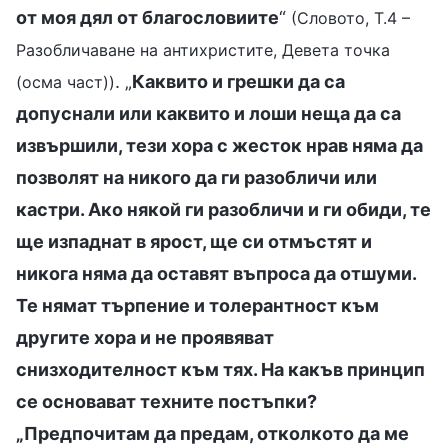
от моя дял от благословиите
“
(Словото, Т.4 –
Разобличаване на антихристите, Девета точка
. „
Каквито и грешки да са
(осма част))
допуснали или каквито и лоши неща да са
извършили, тези хора с жесток нрав няма да
позволят на никого да ги разобличи или
кастри. Ако някой ги разобличи и ги обиди, те
ще изпаднат в ярост, ще си отмъстят и
никога няма да оставят въпроса да отшуми.
Те нямат търпение и толерантност към
другите хора и не проявяват
снизходителност към тях. На какъв принцип
се основават техните постъпки?
„Предпочитам да предам, отколкото да ме