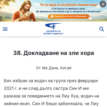
38. Докладване на зли хора
38. Докладване на зли хора
От Ма Дзие, Китай
Бях избран за водач на група през февруари
2021 г. и не след дълго сестра Син И ми
разказа за поведението на Лиу Хуа, водач на
нейния екип. Син И беше забелязала, че Лиу