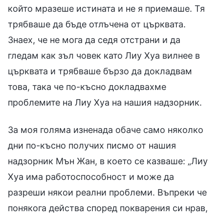
който мразеше истината и не я приемаше. Тя
трябваше да бъде отлъчена от църквата.
Знаех, че не мога да седя отстрани и да
гледам как зъл човек като Лиу Хуа вилнее в
църквата и трябваше бързо да докладвам
това, така че по-късно докладвахме
проблемите на Лиу Хуа на нашия надзорник.
За моя голяма изненада обаче само няколко
дни по-късно получих писмо от нашия
надзорник Мън Жан, в което се казваше: „Лиу
Хуа има работоспособност и може да
разреши някои реални проблеми. Въпреки че
понякога действа според покварения си нрав,