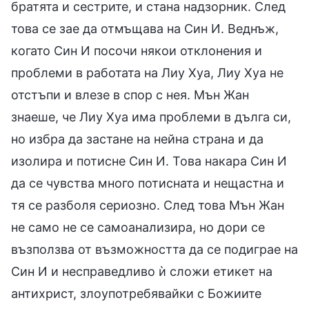
братята и сестрите, и стана надзорник. След
това се зае да отмъщава на Син И. Веднъж,
когато Син И посочи някои отклонения и
проблеми в работата на Лиу Хуа, Лиу Хуа не
отстъпи и влезе в спор с нея. Мън Жан
знаеше, че Лиу Хуа има проблеми в дълга си,
но избра да застане на нейна страна и да
изолира и потисне Син И. Това накара Син И
да се чувства много потисната и нещастна и
тя се разболя сериозно. След това Мън Жан
не само не се самоанализира, но дори се
възползва от възможността да се подиграе на
Син И и несправедливо ѝ сложи етикет на
антихрист, злоупотребявайки с Божиите