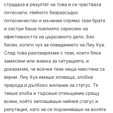
страдаха в резултат на това и се чувстваха
потиснати. Нейното безразсъдно
потисничество и мъчение спрямо тези братя
и сестри беше повлияло сериозно на
ефективността на църковното дело. Бях
бесен, когато чух за поведението на Лиу Хуа.
След това разговаряхме с тези, които бяха
замесени или знаеха за ситуацията, и
доказахме, че всички тези неща наистина са
верни. Лиу Хуа имаше зловеща, злобна
природа и дълбоко желание за статус. Тя
таеше злоба и търсеше отмъщение срещу
всеки, който заплашваше нейния статус и
репутация, като не се подчиняваше на волята