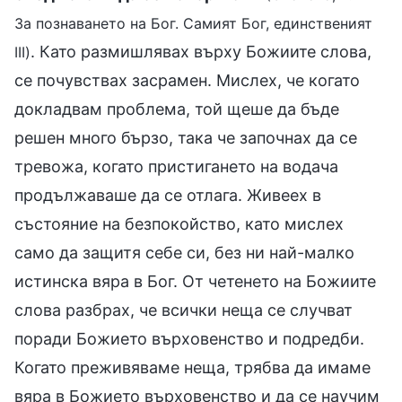
За познаването на Бог. Самият Бог, единственият
. Като размишлявах върху Божиите слова,
III)
се почувствах засрамен. Мислех, че когато
докладвам проблема, той щеше да бъде
решен много бързо, така че започнах да се
тревожа, когато пристигането на водача
продължаваше да се отлага. Живеех в
състояние на безпокойство, като мислех
само да защитя себе си, без ни най-малко
истинска вяра в Бог. От четенето на Божиите
слова разбрах, че всички неща се случват
поради Божието върховенство и подредби.
Когато преживяваме неща, трябва да имаме
вяра в Божието върховенство и да се научим