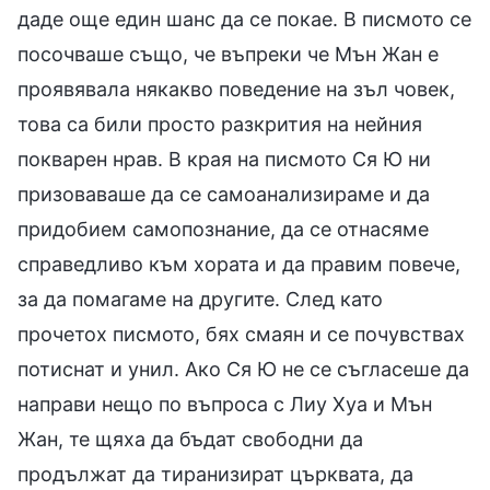
даде още един шанс да се покае. В писмото се
посочваше също, че въпреки че Мън Жан е
проявявала някакво поведение на зъл човек,
това са били просто разкрития на нейния
покварен нрав. В края на писмото Ся Ю ни
призоваваше да се самоанализираме и да
придобием самопознание, да се отнасяме
справедливо към хората и да правим повече,
за да помагаме на другите. След като
прочетох писмото, бях смаян и се почувствах
потиснат и унил. Ако Ся Ю не се съгласеше да
направи нещо по въпроса с Лиу Хуа и Мън
Жан, те щяха да бъдат свободни да
продължат да тиранизират църквата, да