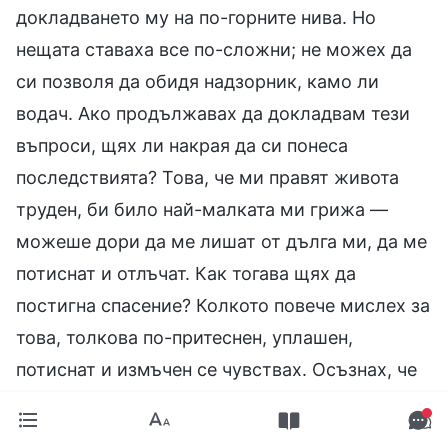
докладването му на по-горните нива. Но
нещата ставаха все по-сложни; не можех да
си позволя да обидя надзорник, камо ли
водач. Ако продължавах да докладвам тези
въпроси, щях ли накрая да си понеса
последствията? Това, че ми правят живота
труден, би било най-малката ми грижа —
можеше дори да ме лишат от дълга ми, да ме
потиснат и отлъчат. Как тогава щях да
постигна спасение? Колкото повече мислех за
това, толкова по-притеснен, уплашен,
потиснат и измъчен се чувствах. Осъзнах, че
състоянието ми е погрешно, и бързо се
помолих на Бог да ме води в практикуването