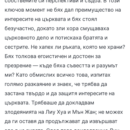
собствените си перспективи и съдба. В този
ключов момент не бях дал преимущество на
интересите на църквата и бях стоял
безучастно, докато зли хора смущаваха
църковното дело и потискаха братята и
сестрите. Не хапех ли ръката, която ме храни?
Бях толкова егоистичен и достоен за
презрение — къде бяха съвестта и разумът
ми? Като обмислих всичко това, изпитах
голямо разкаяние и знаех, че трябва да
застана твърдо и да защитя интересите на
църквата. Трябваше да докладвам
злодеянията на Лиу Хуа и Мън Жан; не можех
да ги оставя да продължават да извършват