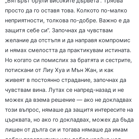
„Вятърът брули високите дървета“. Трябва
просто да го оставя това. Колкото по-малко
неприятности, толкова по-добре. Важно е да
защитя себе си“. Започнах да чувствам
желание да отстъпя и да направя компромис
и нямах смелостта да практикувам истината.
Но когато си помислих за братята и сестрите,
потискани от Лиу Хуа и Мън Жан, и как
живеят в постоянно страдание, започнах да
чувствам вина. Лутах се напред-назад и не
можех да взема решение — ако не докладвах
този въпрос, нямаше да защитя интересите на
църквата, но ако го докладвах, можех да бъда
лишен от дълга си и тогава нямаше да имам