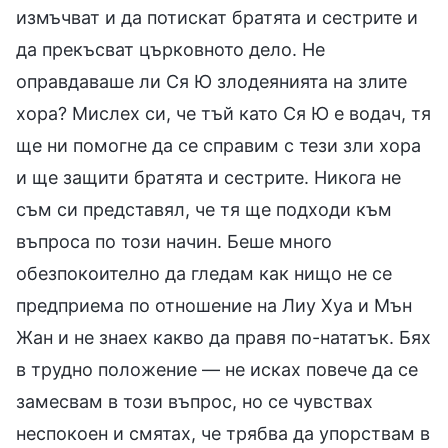
измъчват и да потискат братята и сестрите и
да прекъсват църковното дело. Не
оправдаваше ли Ся Ю злодеянията на злите
хора? Мислех си, че тъй като Ся Ю е водач, тя
ще ни помогне да се справим с тези зли хора
и ще защити братята и сестрите. Никога не
съм си представял, че тя ще подходи към
въпроса по този начин. Беше много
обезпокоително да гледам как нищо не се
предприема по отношение на Лиу Хуа и Мън
Жан и не знаех какво да правя по-нататък. Бях
в трудно положение — не исках повече да се
замесвам в този въпрос, но се чувствах
неспокоен и смятах, че трябва да упорствам в