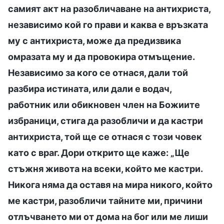
самият акт на разобличаване на антихриста,
независимо кой го прави и каква е връзката
му с антихриста, може да предизвика
омразата му и да провокира отмъщение.
Независимо за кого се отнася, дали той
разбира истината, или дали е водач,
работник или обикновен член на Божиите
избраници, стига да разобличи и да кастри
антихриста, той ще се отнася с този човек
като с враг. Дори открито ще каже: „Ще
стъжня живота на всеки, който ме кастри.
Никога няма да оставя на мира никого, който
ме кастри, разобличи тайните ми, причини
отлъчването ми от дома на бог или ме лиши