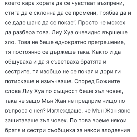
което кара хората да се чувстват възпрени,
стига да е склонна да се промени, трябва да ѝ
се даде шанс да се покае“. Просто не можех
да разбера това. Лиу Хуа очевидно вършеше
зло. Това не беше еднократно прегрешение,
тя постоянно се държеше така. Както и да
общуваха и да я съветваха братята и
сестрите, тя изобщо не се покая и дори ги
потискаше и измъчваше. Според Божиите
слова Лиу Хуа по същност беше зъл човек,
така че защо Мън Жан не предприе нищо по
въпроса с нея? Изглеждаше, че Мън Жан явно
защитаваше зъл човек. По това време някои
братя и сестри съобщиха за някои злодеяния