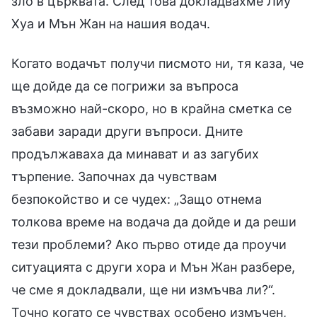
зло в църквата. След това докладвахме Лиу
Хуа и Мън Жан на нашия водач.
Когато водачът получи писмото ни, тя каза, че
ще дойде да се погрижи за въпроса
възможно най-скоро, но в крайна сметка се
забави заради други въпроси. Дните
продължаваха да минават и аз загубих
търпение. Започнах да чувствам
безпокойство и се чудех: „Защо отнема
толкова време на водача да дойде и да реши
тези проблеми? Ако първо отиде да проучи
ситуацията с други хора и Мън Жан разбере,
че сме я докладвали, ще ни измъчва ли?“.
Точно когато се чувствах особено измъчен,