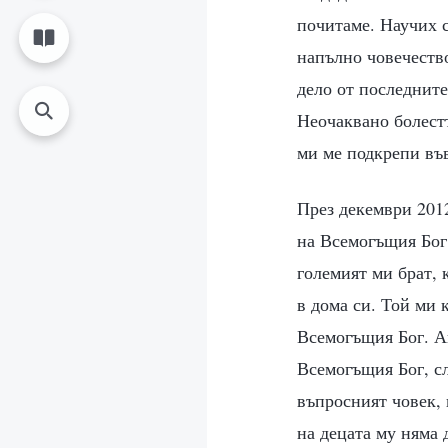
почитаме. Научих с
напълно човечество
дело от последните
Неочаквано болестт
ми ме подкрепи във
През декември 2012
на Всемогъщия Бог.
големият ми брат,
в дома си. Той ми
Всемогъщия Бог. Ак
Всемогъщия Бог, с
въпросният човек, 
на децата му няма 