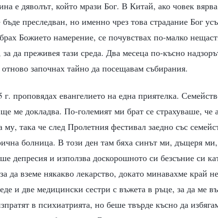
на е дяволът, който мрази Бог. В Китай, ако човек вярва 
бъде преследван, но именно чрез това страдание Бог ус
брах Божието намерение, се почувствах по-малко нещастн
, за да преживея тази среда. Два месеца по-късно надзоръ
и отново започнах тайно да посещавам събирания.
 г. проповядах евангелието на една приятелка. Семейств
 ще ме докладва. По-големият ми брат се страхуваше, че 
а му, така че след Пролетния фестивал заедно със семейс
ична болница. В този ден там бяха синът ми, дъщеря ми,
ше депресия и използва доскорошното си безсъние си ка
 за да вземе някакво лекарство, докато минавахме край не
еде и две медицински сестри с въжета в ръце, за да ме в
изпратят в психиатрията, но беше твърде късно да избяг