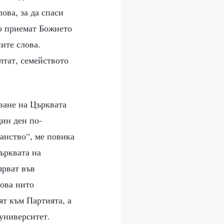
ова, за да спаси
то приемат Божието
ите слова.
лтат, семейството
ване на Църквата
дин ден по-
анство“, ме повика
ърквата на
ярват във
това нито
ят към Партията, а
 университет.