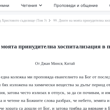
имни
Четения
Проповеди и общение
д Христовото съдилище (Том 3)
99. Дните на моята принудителна хос
а моята принудителна хоспитализация в 
От Джан Минся, Китай
. една колежка ми проповяда евангелието на Бог от после
и бях изложена на химически вещества за дълъг период от
ия, затова често излизах в отпуск, за да си почивам, и и
а и четене на Божиите слова разбрах, че небето, земята 
че хората са дошли от Бог, и затова трябва да вярваме в Б