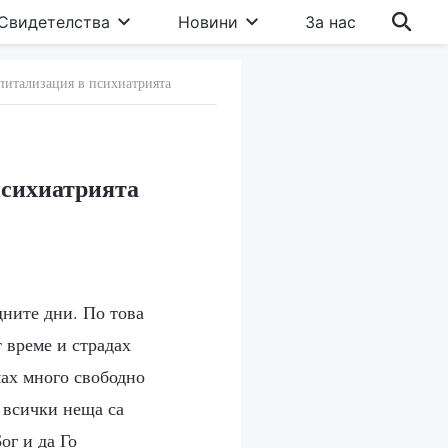
Свидетелства
Новини
За нас
питализация в психиатрията
психиатрията
дните дни. По това
 време и страдах
мах много свободно
и всички неща са
ог и да Го