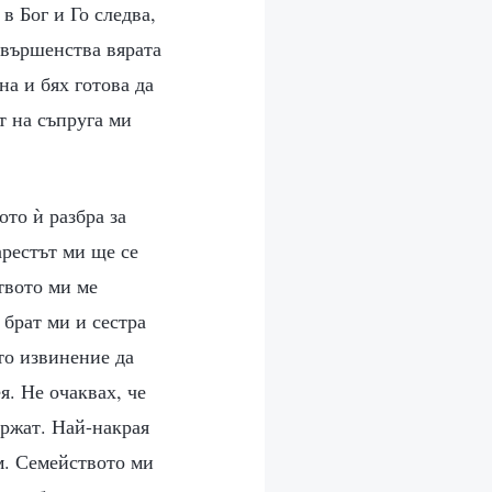
в Бог и Го следва,
ъвършенства вярата
а и бях готова да
т на съпруга ми
ото ѝ разбра за
арестът ми ще се
твото ми ме
 брат ми и сестра
то извинение да
я. Не очаквах, че
ържат. Най-накрая
ам. Семейството ми