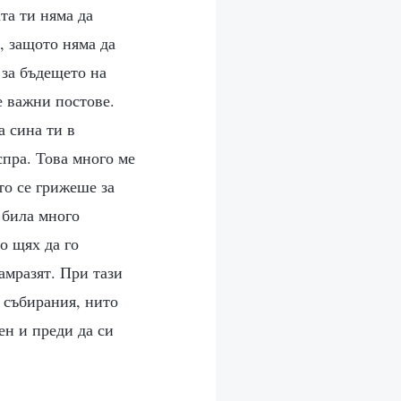
ата ти няма да
, защото няма да
 за бъдещето на
е важни постове.
а сина ти в
пра. Това много ме
то се грижеше за
 била много
о щях да го
амразят. При тази
а събирания, нито
ен и преди да си