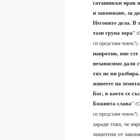
сатанински нрав н
и завоюване, за д
Неговите дела. В 
тази група хора
“
(
.
си представя човек?)
напротив, вие сте
независимо дали с
тях не ви разбира
живеете на земята
Бог, в което се с
Божията слава
“
(С
си представя човек?)
заради това, че вя
защитени от закона