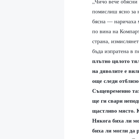
„Чичо вече обясни 
помислиш ясно за н
бясна — наричаха 
по вина на Компарт
страна, измислянет
бъда изпратена в п
плътно цялото тял
на дяволите е вил
още следи отблизо
Същевременно тази
ще ги свари непод
щастливо място. К
Някога биха ли мо
биха ли могли да 