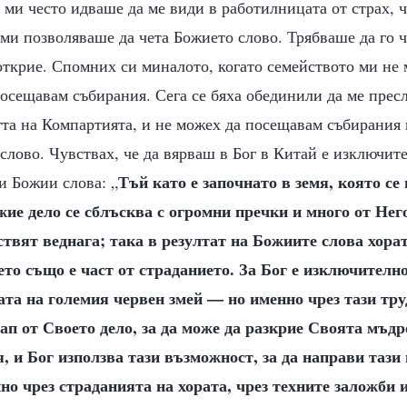
 ми често идваше да ме види в работилницата от страх, 
 ми позволяваше да чета Божието слово. Трябваше да го ч
открие. Спомних си миналото, когато семейството ми не
посещавам събирания. Сега се бяха обединили да ме пресл
тта на Компартията, и не можех да посещавам събирания 
лово. Чувствах, че да вярваш в Бог в Китай е изключит
Тъй като е започнато в земя, която с
и Божии слова: „
жие дело се сблъсква с огромни пречки и много от Нег
ствят веднага; така в резултат на Божиите слова хорат
ето също е част от страданието. За Бог е изключителн
ата на големия червен змей — но именно чрез тази тру
ап от Своето дело, за да може да разкрие Своята мъдр
, и Бог използва тази възможност, за да направи тази 
о чрез страданията на хората, чрез техните заложби и