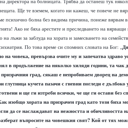
на директора на болницата. Трябва да останеш тук някол
ещата. Ще те вземем, когато ни кажеш, че повече не вяр
ме психично болна без видима причина, понеже вярвам в 
ията! Ако не бяха арестите и преследването на вярващи 
о на лъжи за заблуда на хората и замесването на семейст
Дя
сихиатрия. По това време си спомних словата на Бог: „
о на човека, превързва очите му и запечатва здраво у
нял в продължение на няколко хиляди години, та чак до
 призрачния град, сякаш е непробиваем дворец на дем
 глутница кучета пазачи с гневни погледи е дълбоко 
готвени и ще ги изтреби всички, че ще ги остави без с
ак изобщо хората на призрачен град като този биха м
гли да се наслаждават на нежността и обичливостта н
разберат въпросите на човешкия свят? Кой от тях може