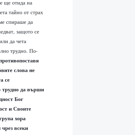
че ще отида на
ета тайно от страх
 ме спираше да
едват, защото се
или да чета
елно трудно. По-
е противопоставя
овите слова не
а се
о трудно да върши
дност Бог
ост и Своите
група хора
 чрез всеки