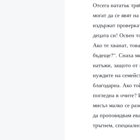
Отсега нататък тря
могат да се явят н
издържат проверка
децата си! Освен т
Ако те хванат, това
бъдеще?“. Снаха м
натъжи, защото от 
нуждите на семейс
благодарна. Ако то
погледна в очите? 
мисъл малко се раз
да проповядвам ева
тръгнем, специалн