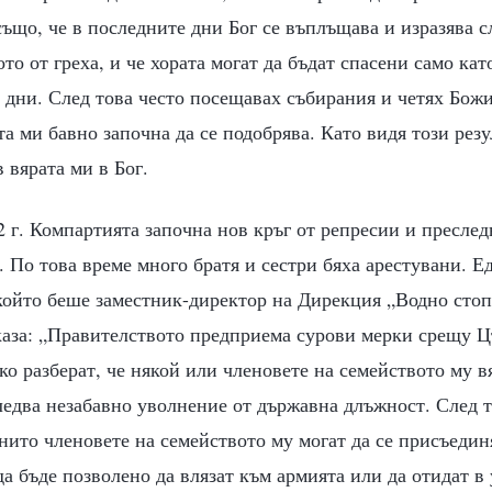
ъщо, че в последните дни Бог се въплъщава и изразява сл
то от греха, и че хората могат да бъдат спасени само ка
 дни. След това често посещавах събирания и четях Божи
а ми бавно започна да се подобрява. Като видя този резу
 вярата ми в Бог.
 г. Компартията започна нов кръг от репресии и преслед
 По това време много братя и сестри бяха арестувани. Е
 който беше заместник-директор на Дирекция „Водно стоп
 каза: „Правителството предприема сурови мерки срещу Ц
о разберат, че някой или членовете на семейството му в
ледва незабавно уволнение от държавна длъжност. След 
нито членовете на семейството му могат да се присъедин
да бъде позволено да влязат към армията или да отидат в