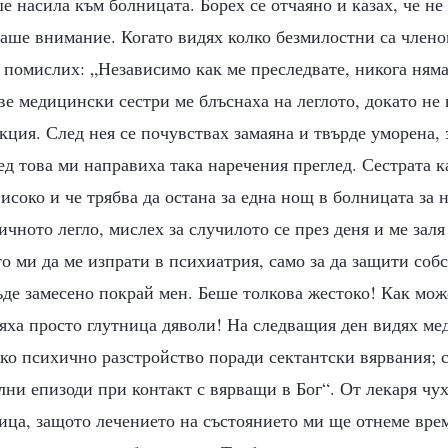
е насила към болницата. Борех се отчаяно и казах, че не
аше внимание. Когато видях колко безмилостни са члено
 помислих: „Независимо как ме преследвате, никога няма
Две медицински сестри ме блъснаха на леглото, докато не
ция. След нея се почувствах замаяна и твърде уморена, з
д това ми направиха така наречения преглед. Сестрата к
високо и че трябва да остана за една нощ в болницата за
чното легло, мислех за случилото се през деня и ме заля
о ми да ме изпрати в психиатрия, само за да защити соб
ъде замесено покрай мен. Беше толкова жестоко! Как мож
бяха просто глутница дяволи! На следващия ден видях м
жко психично разстройство поради сектантски вярвания; 
ни епизоди при контакт с вярващи в Бог“. От лекаря чух
ица, защото лечението на състоянието ми ще отнеме вре