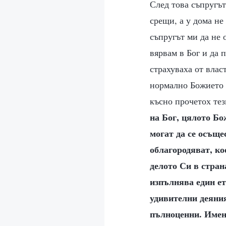
След това съпругът
срещи, а у дома не
съпругът ми да не 
вярвам в Бог и да 
страхуваха от влас
нормално Божието с
късно прочетох тез
на Бог, цялото Бо
могат да се осъще
облагородяват, ко
делото Си в стран
изпълнява един ет
удивителни деяния
пълноценни. Именн