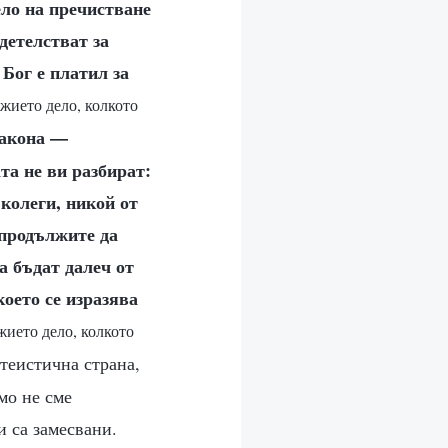
ело на пречистване
детелстват за
 Бог е платил за
ожието дело, колкото
закона —
та не ви разбират:
колеги, никой от
 продължите да
а бъдат далеч от
което се изразява
жието дело, колкото
атеистична страна,
мо не сме
и са замесвани.