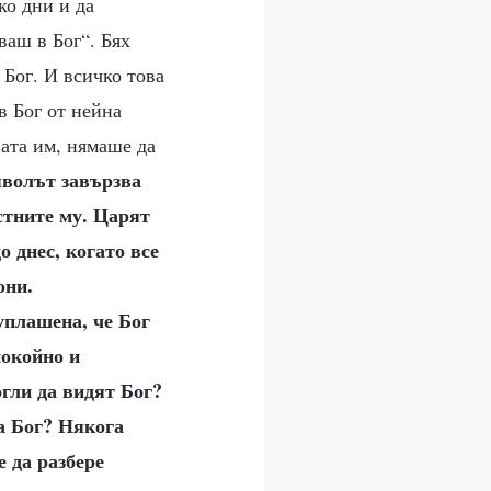
ко дни и да
ваш в Бог“. Бях
Бог. И всичко това
в Бог от нейна
вата им, нямаше да
волът завързва
стните му. Царят
 днес, когато все
они.
уплашена, че Бог
покойно и
огли да видят Бог?
а Бог? Някога
 да разбере