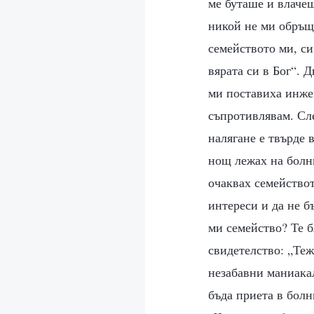
ме буташе и влачеш
никой не ми обръщ
семейството ми, си
вярата си в Бог“. 
ми поставиха инжек
съпротивлявам. Сле
налягане е твърде 
нощ лежах на болни
очаквах семействот
интереси и да не б
ми семейство? Те 
свидетелство: „Те
незабавни маниакал
бъда приета в болн