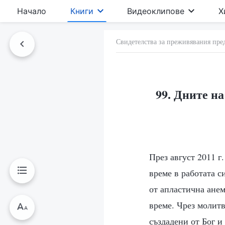
Начало
Книги
Видеоклипове
Х
Свидетелства за преживявания пре
99. Дните н
През август 2011 г
време в работата с
от апластична анем
време. Чрез молитв
създадени от Бог и 