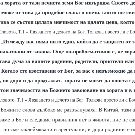
а хората от тази нечиста земя Бог извършва Своето д
а може от това да придобие слава и онези, които ще сви
това се състои цялата значимост на цялата цена, която
Словото, Т.1 – Явяването и делото на Бог. Толкова просто ли е Б
Измежду вас няма нито един, който да е защитен от 
 „
 наказвани от закона. Още по-проблематично е, че хора
тава дума за вашите роднини, родители, приятели или 
. Когато сте изоставени от Бог, за вас е невъзможно да
, но дори и да продължат, хората не могат да понесат д
ъстои значимостта на Божието завоюване на хората и в 
ловото, Т.1 – Явяването и делото на Бог. Толкова просто ли е Бо
. Божиите слова дълбоко ме развълнуваха. В Китай, тази 
рваме в Бог и следваме правилния път в живота, ние не са
, но сме заклеймявани и арестувани, и дори роднините н