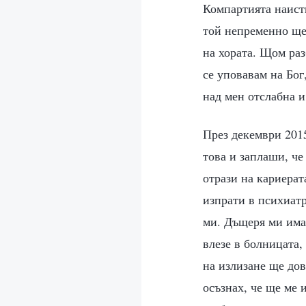
Компартията наисти
той непременно ще 
на хората. Щом раз
се уповавам на Бог
над мен отслабна 
През декември 2015
това и заплаши, че
отрази на кариерат
изпрати в психиатр
ми. Дъщеря ми има
влезе в болницата,
на излизане ще дов
осъзнах, че ще ме 