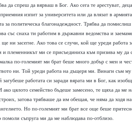
бва да спреш да вярваш в Бог. Ако сега те арестуват, дец
а приемния изпит за университета или да влязат в армията
та за политическа благонадеждност. Трябва да помислиш
ова със снаха ти работим в държавни ведомства и заемам
 ще ни засегне. Ако това се случи, кой ще уреди работа з
и и племенникът ми се присъединиха към призива му да с
малка по-големият ми брат беше много добър с мен и чес
твото ни. Той уреди работа на дъщеря ми. Винаги съм му
й загубеше работата си заради вярата ми в Бог, как изобщ
И ако цялото семейство бъдеше замесено, те щяха да ме н
строих, затова трябваше да им обещая, че няма да ходя н
нгелието. Но по-големият ми брат все още беше притесн
о помоли съпруга ми да ме наблюдава по-отблизо.