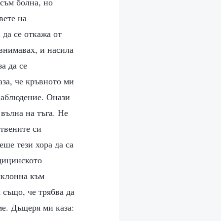
 съм болна, но
вете на
 да се откажа от
 внимавах, и насила
а да се
аза, че кръвното ми
 наблюдение. Онази
 вълна на тъга. Не
ствените си
еше тези хора да са
едицинското
склонна към
 също, че трябва да
ме. Дъщеря ми каза: