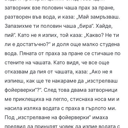
затворник взе половин чаша прах за пране,
разтворен във вода, и каза: „Май замръзваш.
Запазихме ти половин чаша „бира“. Хайде,
пий“. Като не я изпих, той каза: „Какво? Не ти
ли е достатъчно?“ и доля още малко студена
вода. Пяната от праха за пране се стичаше по
стените на чашата. Като видя, че все още
отказвам да пия от чашата, каза: „Ако не я
изпиеш, как ще те накараме да „изстрелваш
фойерверки“?“. След това двама затворници
ме приклещиха на легло, стиснаха носа ми и
насила изляха водата с праха в гърлото ми.
Под „изстрелване на фойерверки“ имаха
предвид да принудят човек да изпие водата с