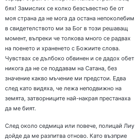
бях! Замислих се колко безсъвестно бе от
моя страна да не мога да остана непоколебим
в свидетелството ми за Бог в този решаващ
момент, въпреки че толкова много се радвах
на поенето и храненето с Божиите слова.
Чувствах се дълбоко обвинен и се дадох обет
никога да не се поддавам на Сатана, без
значение какво мъчение ми предстои. Едва
след като видяха, че лежа неподвижно на
земята, затворниците най-накрая престанаха
да ме бият.
След около седмица или повече, полицай Лиу
дойде да ме разпитва отново. Като възприе