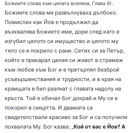
.
Божиите слова към цялата вселена, Глава 8)
Божиите слова ме развълнуваха дълбоко.
Помислих как Йов е продължил да
възхвалява Божието име, дори след като е
изгубил цялото си имущество и цялото му
тяло се е покрило с рани. Сетих си за Петър,
който е прекарал целия си живот в стремеж
към любов към Бог и е претърпял безброй
усъвършенствания и трудности, и в края на
краищата е бил разпнат с главата надолу на
кръста. Той е обичал Бог докрай и Му се е
покорил в смъртта. И двамата са
свидетелствали красиво за Бог и са получили
похвалата Му. Бог казва: „
Кой от вас е Йов? А