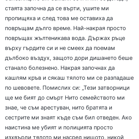
стаята започна да се върти, ушите ми
пропищяха и след това ме оставиха да
повръщам дълго време. Най-накрая просто
повръщах жълтеникава вода. Държах ръце
върху гърдите си и не смеех да поемам
дълбоко въздух, защото дори дишането беше
станало болезнено. Накрая започнах да
кашлям кръв и сякаш тялото ми се разпадаше
по шевовете. Помислих си: „Тези затворници
ще ме бият до смърт Нито семейството ми
знае, че съм арестуван, нито братята и
сестрите ми знаят къде съм бил отведен. Ако
наистина ме убият и полицията просто
изхвърли тялото ми насред нищото, никой