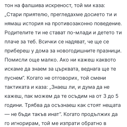
тон на фалшива искреност, той ми каза:
„Стари приятелю, прегледахме досието ти и
нямаш история на противозаконно поведение.
Родителите ти не стават по-млади и детето ти
плаче за теб. Всички се надяват, че ще се
прибереш у дома за новогодишните празници.
Помисли още малко. Ако ни кажеш каквото
искаме да знаем за църквата, веднага ще те
пуснем“. Когато не отговорих, той смени
тактиката и каза: „Знаеш ли, и дума да не
кажеш, пак можем да те осъдим на от 3 до 5
години. Трябва да осъзнаеш как стоят нещата
— не бъди такъв инат“. Когато продължих да
го игнорирам, той ме изпрати обратно в