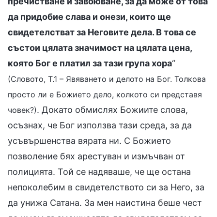
пречистване и завоюване, за да може от това
да придобие слава и онези, които ще
свидетелстват за Неговите дела. В това се
състои цялата значимост на цялата цена,
която Бог е платил за тази група хора
“
(Словото, Т.1 – Явяването и делото на Бог. Толкова
просто ли е Божието дело, колкото си представя
. Докато обмислях Божиите слова,
човек?)
осъзнах, че Бог използва тази среда, за да
усъвършенства вярата ни. С Божието
позволение бях арестуван и измъчван от
полицията. Той се надяваше, че ще остана
непоколебим в свидетелството си за Него, за
да унижа Сатана. За мен наистина беше чест