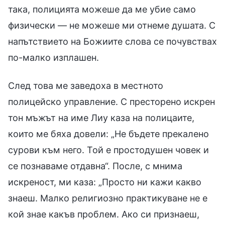
така, полицията можеше да ме убие само
физически — не можеше ми отнеме душата. С
напътствието на Божиите слова се почувствах
по-малко изплашен.
След това ме заведоха в местното
полицейско управление. С престорено искрен
тон мъжът на име Лиу каза на полицаите,
които ме бяха довели: „Не бъдете прекалено
сурови към него. Той е простодушен човек и
се познаваме отдавна“. После, с мнима
искреност, ми каза: „Просто ни кажи какво
знаеш. Малко религиозно практикуване не е
кой знае какъв проблем. Ако си признаеш,