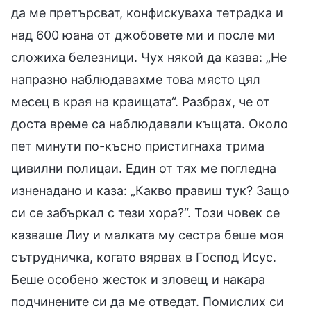
да ме претърсват, конфискуваха тетрадка и
над 600 юана от джобовете ми и после ми
сложиха белезници. Чух някой да казва: „Не
напразно наблюдавахме това място цял
месец в края на краищата“. Разбрах, че от
доста време са наблюдавали къщата. Около
пет минути по-късно пристигнаха трима
цивилни полицаи. Един от тях ме погледна
изненадано и каза: „Какво правиш тук? Защо
си се забъркал с тези хора?“. Този човек се
казваше Лиу и малката му сестра беше моя
сътрудничка, когато вярвах в Господ Исус.
Беше особено жесток и зловещ и накара
подчинените си да ме отведат. Помислих си