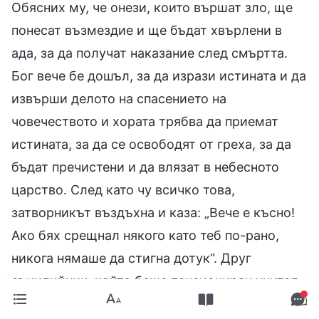
Обясних му, че онези, които вършат зло, ще
понесат възмездие и ще бъдат хвърлени в
ада, за да получат наказание след смъртта.
Бог вече бе дошъл, за да изрази истината и да
извърши делото на спасението на
човечеството и хората трябва да приемат
истината, за да се освободят от греха, за да
бъдат пречистени и да влязат в небесното
царство. След като чу всичко това,
затворникът въздъхна и каза: „Вече е късно!
Ако бях срещнал някого като теб по-рано,
никога нямаше да стигна дотук“. Друг
съкилийник, който беше пенсиониран учител,
също каза одобрително: „И преди съм