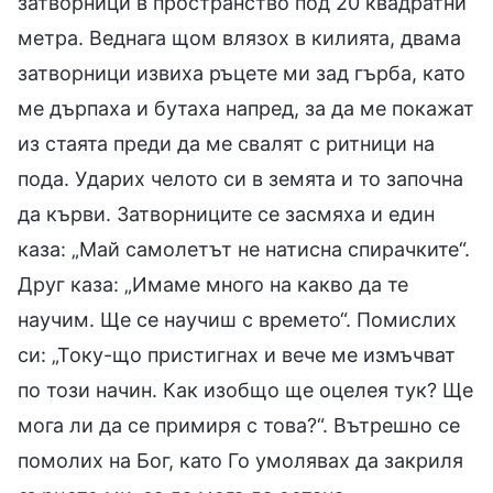
затворници в пространство под 20 квадратни
метра. Веднага щом влязох в килията, двама
затворници извиха ръцете ми зад гърба, като
ме дърпаха и бутаха напред, за да ме покажат
из стаята преди да ме свалят с ритници на
пода. Ударих челото си в земята и то започна
да кърви. Затворниците се засмяха и един
каза: „Май самолетът не натисна спирачките“.
Друг каза: „Имаме много на какво да те
научим. Ще се научиш с времето“. Помислих
си: „Току-що пристигнах и вече ме измъчват
по този начин. Как изобщо ще оцелея тук? Ще
мога ли да се примиря с това?“. Вътрешно се
помолих на Бог, като Го умолявах да закриля