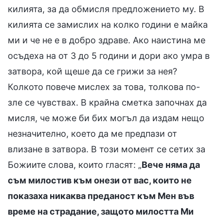
килията, за да обмисля предложението му. В
килията се замислих на колко години е майка
ми и че не е в добро здраве. Ако наистина ме
осъдеха на от 3 до 5 години и дори ако умра в
затвора, кой щеше да се грижи за нея?
Колкото повече мислех за това, толкова по-
зле се чувствах. В крайна сметка започнах да
мисля, че може би бих могъл да издам нещо
незначително, което да ме предпази от
влизане в затвора. В този момент се сетих за
Божиите слова, които гласят: „
Вече няма да
съм милостив към онези от вас, които не
показаха никаква преданост към Мен във
време на страдание, защото милостта Ми