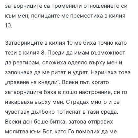
затворниците са променили отношението си
към мен, полицаите ме преместиха в килия
10.
Затворниците в килия 10 ме биха точно като
тези в килия 8. Преди да имам възможност
да реагирам, сложиха одеяло върху мен и
започнаха да ме ритат и удрят. Наричаха това
„правене на кнедли“. Всеки път, когато
затворниците бяха в лошо настроение, си го
изкарваха върху мен. Страдах много и се
чувствах дълбоко потиснат в тази среда.
Всеки ден беше битка, затова отправих
молитва към Бог, като Го помолих да ме