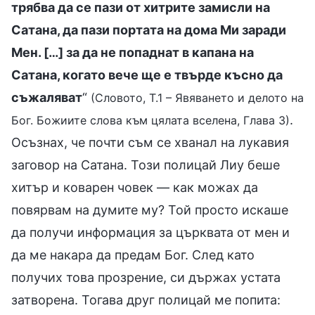
трябва да се пази от хитрите замисли на
Сатана, да пази портата на дома Ми заради
Мен. […] за да не попаднат в капана на
Сатана, когато вече ще е твърде късно да
съжаляват
“
(Словото, Т.1 – Явяването и делото на
.
Бог. Божиите слова към цялата вселена, Глава 3)
Осъзнах, че почти съм се хванал на лукавия
заговор на Сатана. Този полицай Лиу беше
хитър и коварен човек — как можах да
повярвам на думите му? Той просто искаше
да получи информация за църквата от мен и
да ме накара да предам Бог. След като
получих това прозрение, си държах устата
затворена. Тогава друг полицай ме попита: