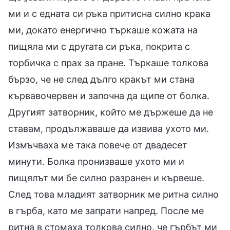
ми и с едната си ръка притисна силно крака
ми, докато енергично търкаше кожата на
пищяла ми с другата си ръка, покрита с
торбичка с прах за пране. Търкаше толкова
бързо, че не след дълго кракът ми стана
кървавочервен и започна да щипе от болка.
Другият затворник, който ме държеше да не
ставам, продължаваше да извива ухото ми.
Измъчваха ме така повече от двадесет
минути. Болка пронизваше ухото ми и
пищялът ми бе силно разранен и кървеше.
След това младият затворник ме ритна силно
в гърба, като ме запрати напред. После ме
ритна в стомаха толкова силно, че гърбът ми