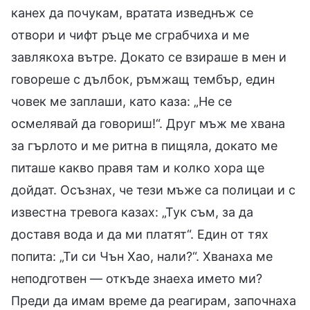
канех да почукам, вратата изведнъж се
отвори и чифт ръце ме сграбчиха и ме
завлякоха вътре. Докато се взираше в мен и
говореше с дълбок, ръмжащ тембър, един
човек ме заплаши, като каза: „Не се
осмелявай да говориш!“. Друг мъж ме хвана
за гърлото и ме ритна в пищяла, докато ме
питаше какво правя там и колко хора ще
дойдат. Осъзнах, че тези мъже са полицаи и с
известна тревога казах: „Тук съм, за да
доставя вода и да ми платят“. Един от тях
попита: „Ти си Чън Хао, нали?“. Хванаха ме
неподготвен — откъде знаеха името ми?
Преди да имам време да реагирам, започнаха