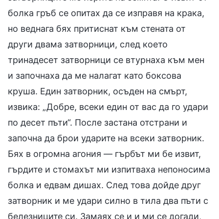
болка гръб се опитах да се изправя на крака,
но веднага бях притиснат към стената от
други двама затворници, след което
тринадесет затворници се втурнаха към мен
и започнаха да ме налагат като боксова
круша. Един затворник, осъден на смърт,
извика: „Добре, всеки един от вас да го удари
по десет пъти“. После застана отстрани и
започна да брои ударите на всеки затворник.
Бях в огромна агония — гърбът ми бе извит,
гърдите и стомахът ми изпитваха непоносима
болка и едвам дишах. След това дойде друг
затворник и ме удари силно в тила два пъти с
белезниците си. Замаях се и и ми се догади,