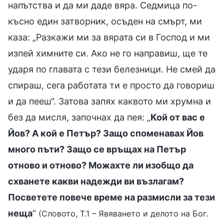
напътства и да ми даде вяра. Седмица по-
късно един затворник, осъден на смърт, ми
каза: „Разкажи ми за вярата си в Господ и ми
изпей химните си. Ако не го направиш, ще те
ударя по главата с тези белезници. Не смей да
спираш, сега работата ти е просто да говориш
и да пееш“. Затова запях каквото ми хрумна и
без да мисля, започнах да пея: „
Кой от вас е
Йов? А кой е Петър? Защо споменавах Йов
много пъти? Защо се връщах на Петър
отново и отново? Можахте ли изобщо да
схванете какви надежди ви възлагам?
Посветете повече време на размисли за тези
неща
“
(Словото, Т.1 – Явяването и делото на Бог.