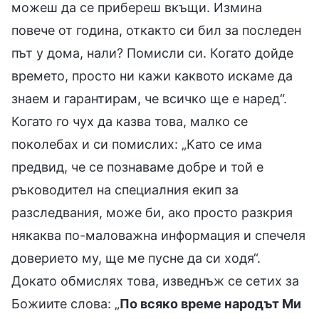
можеш да се прибереш вкъщи. Измина
повече от година, откакто си бил за последен
път у дома, нали? Помисли си. Когато дойде
времето, просто ни кажи каквото искаме да
знаем и гарантирам, че всичко ще е наред“.
Когато го чух да казва това, малко се
поколебах и си помислих: „Като се има
предвид, че се познаваме добре и той е
ръководител на специалния екип за
разследвания, може би, ако просто разкрия
някаква по-маловажна информация и спечеля
доверието му, ще ме пусне да си ходя“.
Докато обмислях това, изведнъж се сетих за
Божиите слова: „
По всяко време народът Ми