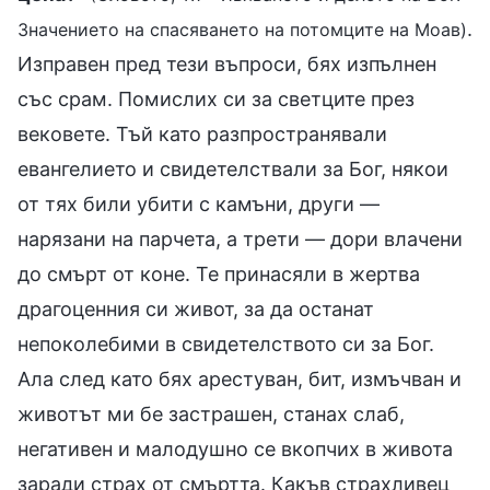
.
Значението на спасяването на потомците на Моав)
Изправен пред тези въпроси, бях изпълнен
със срам. Помислих си за светците през
вековете. Тъй като разпространявали
евангелието и свидетелствали за Бог, някои
от тях били убити с камъни, други —
нарязани на парчета, а трети — дори влачени
до смърт от коне. Те принасяли в жертва
драгоценния си живот, за да останат
непоколебими в свидетелството си за Бог.
Ала след като бях арестуван, бит, измъчван и
животът ми бе застрашен, станах слаб,
негативен и малодушно се вкопчих в живота
заради страх от смъртта. Какъв страхливец