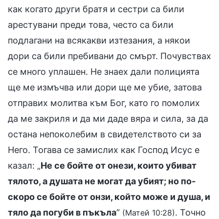
как когато други братя и сестри са били
арестувани преди това, често са били
подлагани на всякакви изтезания, а някои
дори са били пребивани до смърт. Почувствах
се много уплашен. Не знаех дали полицията
ще ме измъчва или дори ще ме убие, затова
отправих молитва към Бог, като го помолих
да ме закриля и да ми даде вяра и сила, за да
остана непоколебим в свидетелството си за
Него. Тогава се замислих как Господ Исус е
казал: „
Не се бойте от онези, които убиват
тялото, а душата не могат да убият; но по-
скоро се бойте от онзи, който може и душа, и
тяло да погуби в пъкъла
“
. Точно
(Матей 10:28)