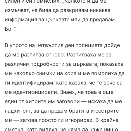
силен и си помислих: „Колкото и да ме
измъчват, не бива да разкривам никаква
информация за църквата или да предавам
Бог“.
В утрото на четвъртия ден полицията дойде
да ме разпитва отново. Разпитваха ме за
различни подробности за църквата, показаха
ми няколко снимки на хора и ме помолиха да
ги идентифицирам, като казаха, че те вече са
ме идентифицирали. Знаех, че това е още
един от хитрите им заговори — искаха да ме
надхитрят, за да предам братята и сестрите
ми — затова просто ги игнорирах. В крайна
сметка, като видяха, че няма да кажа нищо,