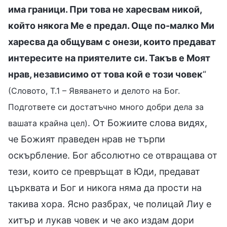
има граници. При това не харесвам никой,
който някога Ме е предал. Още по-малко Ми
харесва да общувам с онези, които предават
интересите на приятелите си. Такъв е Моят
нрав, независимо от това кой е този човек
“
(Словото, Т.1 – Явяването и делото на Бог.
Подгответе си достатъчно много добри дела за
. От Божиите слова видях,
вашата крайна цел)
че Божият праведен нрав не търпи
оскърбление. Бог абсолютно се отвращава от
тези, които се превръщат в Юди, предават
църквата и Бог и никога няма да прости на
такива хора. Ясно разбрах, че полицай Лиу е
хитър и лукав човек и че ако издам дори