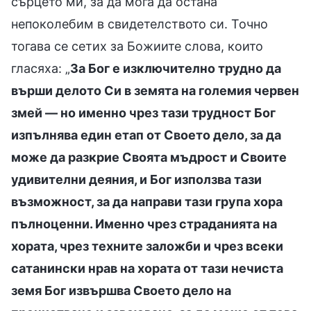
сърцето ми, за да мога да остана
непоколебим в свидетелството си. Точно
тогава се сетих за Божиите слова, които
гласяха: „
За Бог е изключително трудно да
върши делото Си в земята на големия червен
змей — но именно чрез тази трудност Бог
изпълнява един етап от Своето дело, за да
може да разкрие Своята мъдрост и Своите
удивителни деяния, и Бог използва тази
възможност, за да направи тази група хора
пълноценни. Именно чрез страданията на
хората, чрез техните заложби и чрез всеки
сатанински нрав на хората от тази нечиста
земя Бог извършва Своето дело на