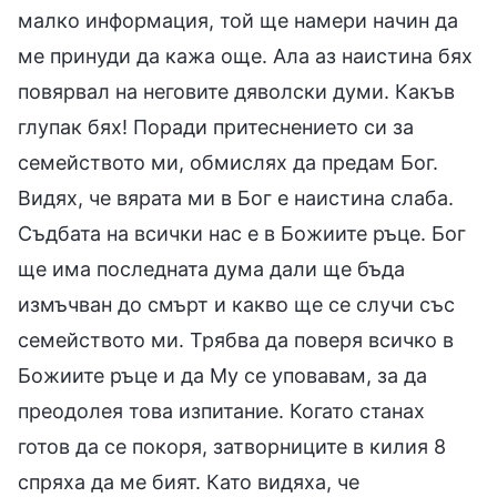
малко информация, той ще намери начин да
ме принуди да кажа още. Ала аз наистина бях
повярвал на неговите дяволски думи. Какъв
глупак бях! Поради притеснението си за
семейството ми, обмислях да предам Бог.
Видях, че вярата ми в Бог е наистина слаба.
Съдбата на всички нас е в Божиите ръце. Бог
ще има последната дума дали ще бъда
измъчван до смърт и какво ще се случи със
семейството ми. Трябва да поверя всичко в
Божиите ръце и да Му се уповавам, за да
преодолея това изпитание. Когато станах
готов да се покоря, затворниците в килия 8
спряха да ме бият. Като видяха, че