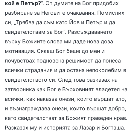
кой е Петър?
“. От думите на Бог придобих
разбиране за Неговите очаквания. Помислих
си, „Трябва да съм като Йов и Петър и да
свидетелствам за Бог“. Разсъждаването
върху Божиите слова ми даде нова доза
мотивация. Сякаш Бог беше до мен и
почувствах подновена решимост да понеса
всички страдания и да остана непоколебим в
свидетелството си. След това разказах на
затворника как Бог е Върховният владетел на
всички, как наказва онези, които вършат зло,
и възнаграждава онези, които вършат добро,
като свидетелстват за Божият праведен нрав.
Разказах му и историята за Лазар и Богташа.