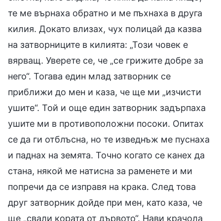
те ме върнаха обратно и ме пъхнаха в друга
килия. Докато влизах, чух полицай да казва
на затворниците в килията: „Този човек е
вярващ. Уверете се, че „се грижите добре за
него“. Тогава един млад затворник се
приближи до мен и каза, че ще ми „изчисти
ушите“. Той и още един затворник задърпаха
ушите ми в противоположни посоки. Опитах
се да ги отблъсна, но те изведнъж ме пуснаха
и паднах на земята. Точно когато се канех да
стана, някой ме натисна за раменете и ми
попречи да се изправя на крака. След това
друг затворник дойде при мен, като каза, че
ще „свали кората от дървото“. Нави крачола