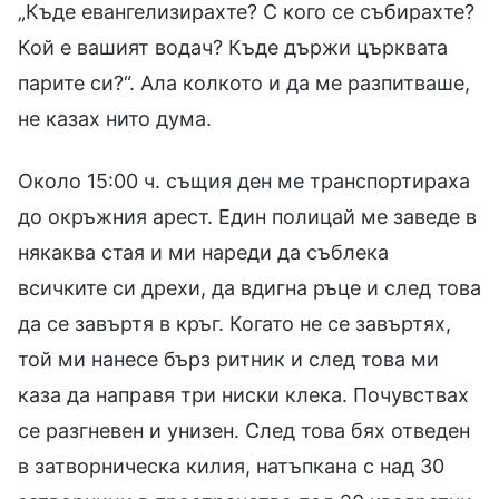
„Къде евангелизирахте? С кого се събирахте?
Кой е вашият водач? Къде държи църквата
парите си?“. Ала колкото и да ме разпитваше,
не казах нито дума.
Около 15:00 ч. същия ден ме транспортираха
до окръжния арест. Един полицай ме заведе в
някаква стая и ми нареди да съблека
всичките си дрехи, да вдигна ръце и след това
да се завъртя в кръг. Когато не се завъртях,
той ми нанесе бърз ритник и след това ми
каза да направя три ниски клека. Почувствах
се разгневен и унизен. След това бях отведен
в затворническа килия, натъпкана с над 30