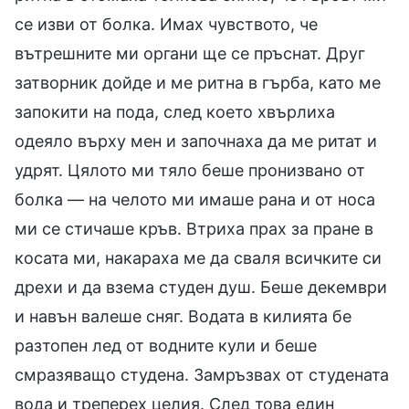
се изви от болка. Имах чувството, че
вътрешните ми органи ще се пръснат. Друг
затворник дойде и ме ритна в гърба, като ме
запокити на пода, след което хвърлиха
одеяло върху мен и започнаха да ме ритат и
удрят. Цялото ми тяло беше пронизвано от
болка — на челото ми имаше рана и от носа
ми се стичаше кръв. Втриха прах за пране в
косата ми, накараха ме да сваля всичките си
дрехи и да взема студен душ. Беше декември
и навън валеше сняг. Водата в килията бе
разтопен лед от водните кули и беше
смразяващо студена. Замръзвах от студената
вода и треперех целия. След това един