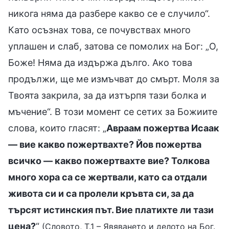
никога няма да разбере какво се е случило“.
Като осъзнах това, се почувствах много
уплашен и слаб, затова се помолих на Бог: „О,
Боже! Няма да издържа дълго. Ако това
продължи, ще ме измъчват до смърт. Моля за
Твоята закрила, за да изтърпя тази болка и
мъчение“. В този момент се сетих за Божиите
слова, които гласят: „
Авраам пожертва Исаак
— вие какво пожертвахте? Йов пожертва
всичко — какво пожертвахте вие? Толкова
много хора са се жертвали, като са отдали
живота си и са пролели кръвта си, за да
търсят истинския път. Вие платихте ли тази
цена?
“
(Словото, Т.1 – Явяването и делото на Бог.