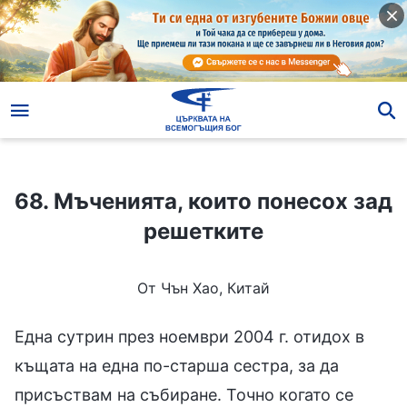
68. Мъченията, които понесох зад решетките
68. Мъченията, които понесох зад
решетките
От Чън Хао, Китай
Една сутрин през ноември 2004 г. отидох в
къщата на една по-старша сестра, за да
присъствам на събиране. Точно когато се