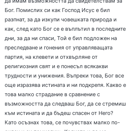
да имам възможността да свидетелствам за
Бог. Помислих си как Господ Исус е бил
разпнат, за да изкупи човешката природа и
как, след като Бог се е въплътил в последните
дни, за да ни спаси, Той е бил подложен на
преследване и гонения от управляващата
партия, на клевети и отхвърляне от
религиозния свят и е понесъл всякакви
трудности и унижения. Въпреки това, Бог все
още изразява истината и ни подкрепя. Какво е
това малко страдание в сравнение с
възможността да следваш Бог, да се стремиш
към истината и да бъдеш спасен от Него?
Като осъзнах това, се почувствах малко по-