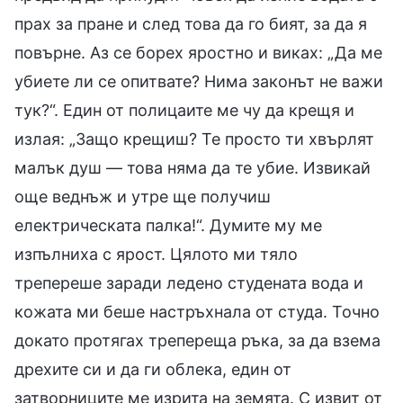
прах за пране и след това да го бият, за да я
повърне. Аз се борех яростно и виках: „Да ме
убиете ли се опитвате? Нима законът не важи
тук?“. Един от полицаите ме чу да крещя и
излая: „Защо крещиш? Те просто ти хвърлят
малък душ — това няма да те убие. Извикай
още веднъж и утре ще получиш
електрическата палка!“. Думите му ме
изпълниха с ярост. Цялото ми тяло
трепереше заради ледено студената вода и
кожата ми беше настръхнала от студа. Точно
докато протягах трепереща ръка, за да взема
дрехите си и да ги облека, един от
затворниците ме изрита на земята. С извит от