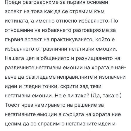
Преди разговаряхме за първия основен
аспект на това как да се стремим към
истината, а именно относно избавянето. По
отношение на избавянето разговаряхме за
първия аспект на практикуването, който е
избавянето от различни негативни емоции.
Нашата цел в общението и разнищването на
различните негативни емоции на хората е най-
вече да разгледаме неправилните и изопачени
идеи и гледни точки, скрити зад тези
негативни емоции. Не е ли така? (Да, така е.)
Тоест чрез намирането на решение за
негативните емоции в сърцата на хората ние
целим да се справим с негативните идеи и