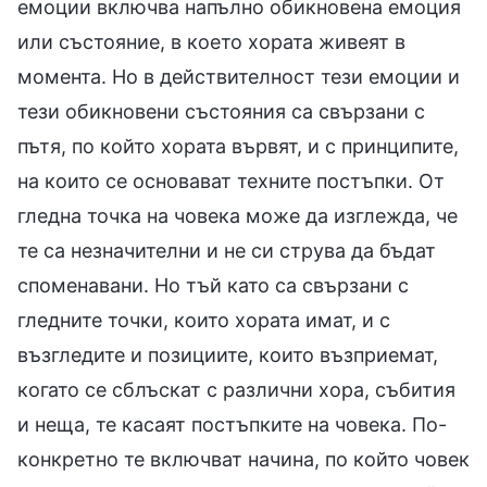
емоции включва напълно обикновена емоция
или състояние, в което хората живеят в
момента. Но в действителност тези емоции и
тези обикновени състояния са свързани с
пътя, по който хората вървят, и с принципите,
на които се основават техните постъпки. От
гледна точка на човека може да изглежда, че
те са незначителни и не си струва да бъдат
споменавани. Но тъй като са свързани с
гледните точки, които хората имат, и с
възгледите и позициите, които възприемат,
когато се сблъскат с различни хора, събития
и неща, те касаят постъпките на човека. По-
конкретно те включват начина, по който човек