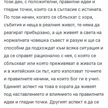
този ден, с положителни, правилни идеи и
гледни точки, които са в съгласие с истината.
По този начин, когато се сблъскат с хора,
събития и неща в реалния живот, те няма да
реагират прибързано, а ще живеят в света на
нормалната човешка съвест и разум и ще са
способни да подхождат към всяка ситуация и
да се справят рационално с нея, с която се
сблъскват или която преживяват в живота си
и в житейския си път, като използват точните
и правилните начини, на които Бог ги е учил.
Единият аспект на това е хората да живеят
под наставлението и влиянието на правилните
идеи и гледни точки. Другият аспект е да се