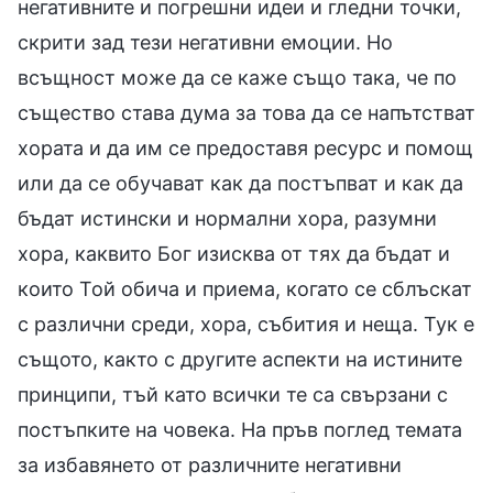
негативните и погрешни идеи и гледни точки,
скрити зад тези негативни емоции. Но
всъщност може да се каже също така, че по
същество става дума за това да се напътстват
хората и да им се предоставя ресурс и помощ
или да се обучават как да постъпват и как да
бъдат истински и нормални хора, разумни
хора, каквито Бог изисква от тях да бъдат и
които Той обича и приема, когато се сблъскат
с различни среди, хора, събития и неща. Тук е
същото, както с другите аспекти на истините
принципи, тъй като всички те са свързани с
постъпките на човека. На пръв поглед темата
за избавянето от различните негативни