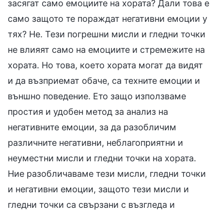
засягат само емоциите на хората? Дали това е
само защото те пораждат негативни емоции у
тях? Не. Тези погрешни мисли и гледни точки
не влияят само на емоциите и стремежите на
хората. Но това, което хората могат да видят
и да възприемат обаче, са техните емоции и
външно поведение. Ето защо използваме
простия и удобен метод за анализ на
негативните емоции, за да разобличим
различните негативни, неблагоприятни и
неуместни мисли и гледни точки на хората.
Ние разобличаваме тези мисли, гледни точки
и негативни емоции, защото тези мисли и
гледни точки са свързани с възгледа и