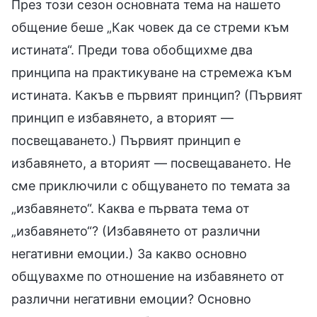
През този сезон основната тема на нашето
общение беше „Как човек да се стреми към
истината“. Преди това обобщихме два
принципа на практикуване на стремежа към
истината. Какъв е първият принцип? (Първият
принцип е избавянето, а вторият —
посвещаването.) Първият принцип е
избавянето, а вторият — посвещаването. Не
сме приключили с общуването по темата за
„избавянето“. Каква е първата тема от
„избавянето“? (Избавянето от различни
негативни емоции.) За какво основно
общувахме по отношение на избавянето от
различни негативни емоции? Основно