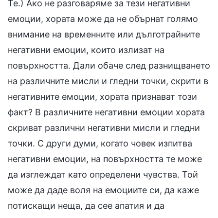
Те.) Ако не разговаряме за тези негативни
емоции, хората може да не обърнат голямо
внимание на временните или дълготрайните
негативни емоции, които излизат на
повърхността. Дали обаче след разнищването
на различните мисли и гледни точки, скрити в
негативните емоции, хората признават този
факт? В различните негативни емоции хората
скриват различни негативни мисли и гледни
точки. С други думи, когато човек изпитва
негативни емоции, на повърхността те може
да изглеждат като определени чувства. Той
може да даде воля на емоциите си, да каже
потискащи неща, да сее апатия и да