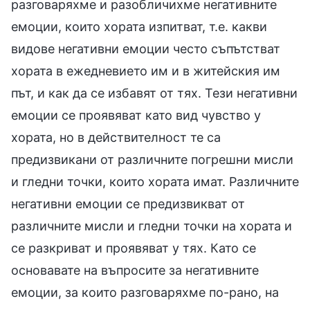
разговаряхме и разобличихме негативните
емоции, които хората изпитват, т.е. какви
видове негативни емоции често съпътстват
хората в ежедневието им и в житейския им
път, и как да се избавят от тях. Тези негативни
емоции се проявяват като вид чувство у
хората, но в действителност те са
предизвикани от различните погрешни мисли
и гледни точки, които хората имат. Различните
негативни емоции се предизвикват от
различните мисли и гледни точки на хората и
се разкриват и проявяват у тях. Като се
основавате на въпросите за негативните
емоции, за които разговаряхме по-рано, на