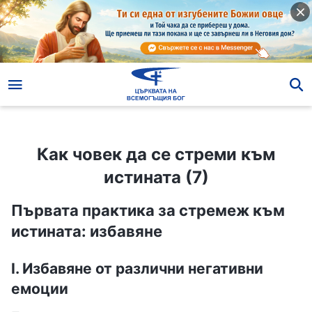
Как човек да се стреми към истината (7)
Как човек да се стреми към
истината (7)
Първата практика за стремеж към
истината: избавяне
I. Избавяне от различни негативни
емоции