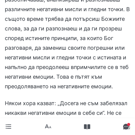
Някои хора казват: „Досега не съм забелязал
никакви негативни емоции в себе си“. Не се
безпокой, рано или късно, в подходящия
момент, в подходящата среда или когато