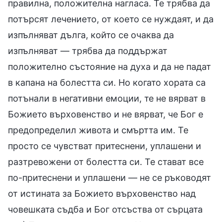
правилна, положителна нагласа. Те трябва да
потърсят лечението, от което се нуждаят, и да
изпълняват дълга, който се очаква да
изпълняват — трябва да поддържат
положително състояние на духа и да не падат
в капана на болестта си. Но когато хората са
потънали в негативни емоции, те не вярват в
Божието върховенство и не вярват, че Бог е
предопределил живота и смъртта им. Те
просто се чувстват притеснени, уплашени и
разтревожени от болестта си. Те стават все
по-притеснени и уплашени — не се ръководят
от истината за Божието върховенство над
човешката съдба и Бог отсъства от сърцата