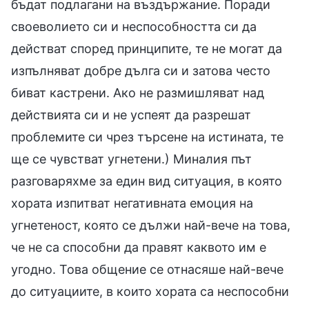
бъдат подлагани на въздържание. Поради
своеволието си и неспособността си да
действат според принципите, те не могат да
изпълняват добре дълга си и затова често
биват кастрени. Ако не размишляват над
действията си и не успеят да разрешат
проблемите си чрез търсене на истината, те
ще се чувстват угнетени.) Миналия път
разговаряхме за един вид ситуация, в която
хората изпитват негативната емоция на
угнетеност, която се дължи най-вече на това,
че не са способни да правят каквото им е
угодно. Това общение се отнасяше най-вече
до ситуациите, в които хората са неспособни