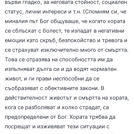
върви гладко, за неговата стойност, социален
статус, лични интереси и т.н. (Спомням си, че
миналия път Бог общуваше, че когато хората
се сблъскат с болест, те изпадат в негативни
емоции като скръб, безпокойство и тревога и
се страхуват изключително много от смъртта.
Това се отразява на способността им да
изпълняват дълга си и да водят нормален
живот, и ги прави неспособни да се
съобразяват с обективните закони. В
действителност животът и смъртта на хората,
кога се разболяват и колко страдат, са
предопределени от Бог. Хората трябва да
посрещат и изживяват тези ситуации с