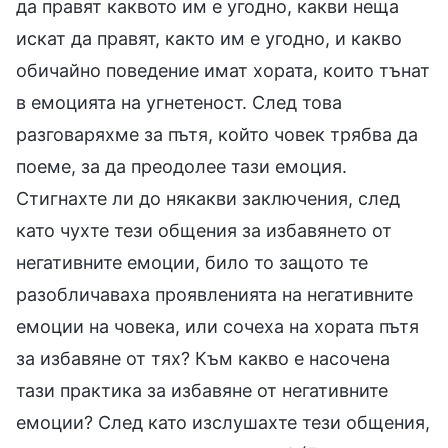
да правят каквото им е угодно, какви неща
искат да правят, както им е угодно, и какво
обичайно поведение имат хората, които тънат
в емоцията на угнетеност. След това
разговаряхме за пътя, който човек трябва да
поеме, за да преодолее тази емоция.
Стигнахте ли до някакви заключения, след
като чухте тези общения за избавянето от
негативните емоции, било то защото те
разобличаваха проявленията на негативните
емоции на човека, или сочеха на хората пътя
за избавяне от тях? Към какво е насочена
тази практика за избавяне от негативните
емоции? След като изслушахте тези общения,