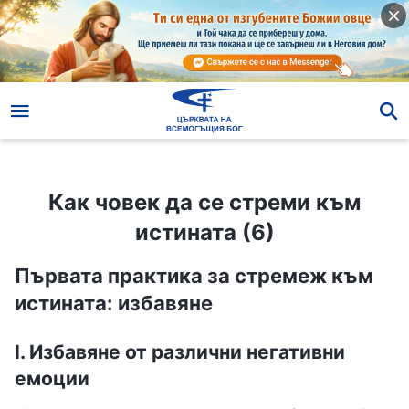
Как човек да се стреми към истината (6)
Как човек да се стреми към
истината (6)
Първата практика за стремеж към
истината: избавяне
I. Избавяне от различни негативни
емоции