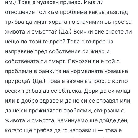
им.) Това е чудесен пример. Има ли
отношение той към проблема какъв възглед
трябва да имат хората по значимия въпрос за
живота и смъртта? (Да.) Всички вие знаете ли
нещо по този въпрос? Това е въпрос на
изправяне пред собствения си живо и
собствената си смърт. Свързан ли е той с
проблеми в рамките на нормалната човешка
природа? (Да.) Това е важен въпрос, с който
всеки трябва да се сблъска. Дори да си млад
или в добро здраве и да не си се справял или
да не си преживявал проблеми, свързани с
живота и смъртта, неминуемо ще дойде ден,
когато ще трябва да го направиш — това е