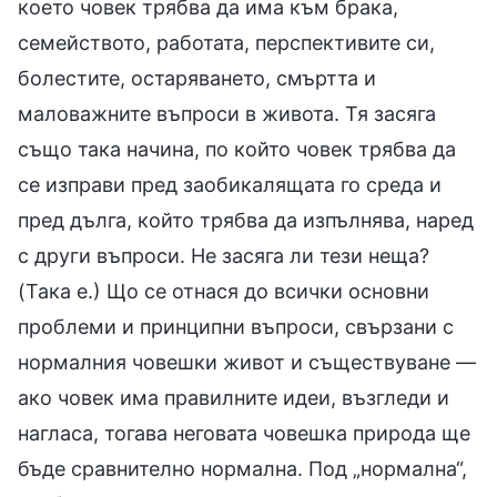
което човек трябва да има към брака,
семейството, работата, перспективите си,
болестите, остаряването, смъртта и
маловажните въпроси в живота. Тя засяга
също така начина, по който човек трябва да
се изправи пред заобикалящата го среда и
пред дълга, който трябва да изпълнява, наред
с други въпроси. Не засяга ли тези неща?
(Така е.) Що се отнася до всички основни
проблеми и принципни въпроси, свързани с
нормалния човешки живот и съществуване —
ако човек има правилните идеи, възгледи и
нагласа, тогава неговата човешка природа ще
бъде сравнително нормална. Под „нормална“,