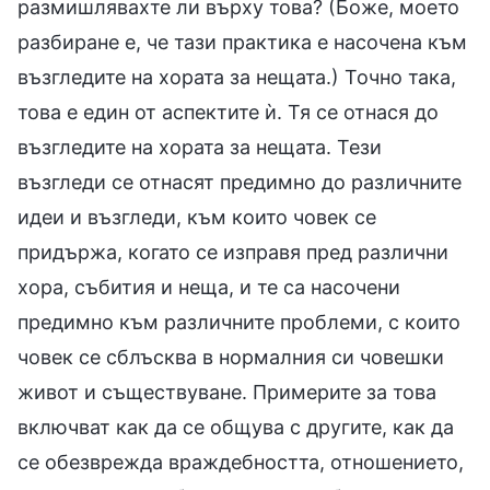
размишлявахте ли върху това? (Боже, моето
разбиране е, че тази практика е насочена към
възгледите на хората за нещата.) Точно така,
това е един от аспектите ѝ. Тя се отнася до
възгледите на хората за нещата. Тези
възгледи се отнасят предимно до различните
идеи и възгледи, към които човек се
придържа, когато се изправя пред различни
хора, събития и неща, и те са насочени
предимно към различните проблеми, с които
човек се сблъсква в нормалния си човешки
живот и съществуване. Примерите за това
включват как да се общува с другите, как да
се обезврежда враждебността, отношението,