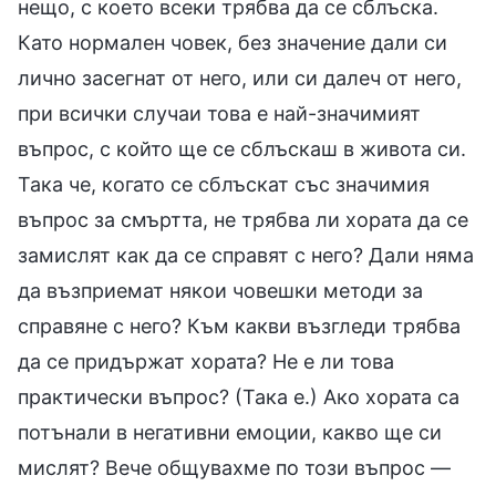
нещо, с което всеки трябва да се сблъска.
Като нормален човек, без значение дали си
лично засегнат от него, или си далеч от него,
при всички случаи това е най-значимият
въпрос, с който ще се сблъскаш в живота си.
Така че, когато се сблъскат със значимия
въпрос за смъртта, не трябва ли хората да се
замислят как да се справят с него? Дали няма
да възприемат някои човешки методи за
справяне с него? Към какви възгледи трябва
да се придържат хората? Не е ли това
практически въпрос? (Така е.) Ако хората са
потънали в негативни емоции, какво ще си
мислят? Вече общувахме по този въпрос —