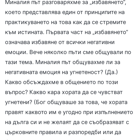
Миналия път разговаряхме за „избавянето“,
което представлява един от принципите на
практикуването на това как да се стремите
към истината. Първата част на „избавянето“
означава избавяне от всички негативни
емоции. Вече няколко пъти сме общували по
тази тема. Миналия път общувахме ли за
негативната емоция на угнетеност? (Да.)
Какво обсъждахме в общението по този
въпрос? Какво кара хората да се чувстват
угнетени? (Бог общуваше за това, че хората
правят каквото им е угодно при изпълнението
на дълга си и не желаят да се съобразяват с
църковните правила и разпоредби или да