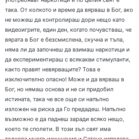
така. От колкото и време да вярваш в Бог, ако
не можеш да контролираш дори нещо като
видеоигрите, един ден, когато почувстваш, че
вярата в Бог е безсмислена, скучна и тъпа,
няма ли да започнеш да взимаш наркотици и
да експериментираш с всякакви стимуланти,
както правят невярващите? Това е
изключително опасно! Може и да вярваш в
Бог, но нямаш основа и не си придобил
истината, така че все още си напълно
изложен на риска да Го предадеш. Напълно
възможно е да паднеш заради всяко нещо,
което те сполети. В този зъл свят има
толкова много изкушения и Сатана използва