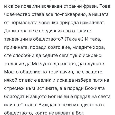
и са се появили всякакви странни фрази. Това
човечество става все по-покварено, а нещата
от нормалната човешка природа намаляват.
Дали това не е предизвикано от злите
тенденции в обществото? (Така е.) И така,
причината, поради която вие, младите хора,
сте способни да седите сега тук с искрено
желание да Ме чуете да говоря, да слушате
Моето общение по този начин, не е защото
някой от вас е велик и иска да избере пътя на
стремеж към истината, а е поради Божията
благодат и защото Бог не ви е предал на света
или на Сатана. Виждаш онези млади хора в
обществото, които не вярват в Бог,