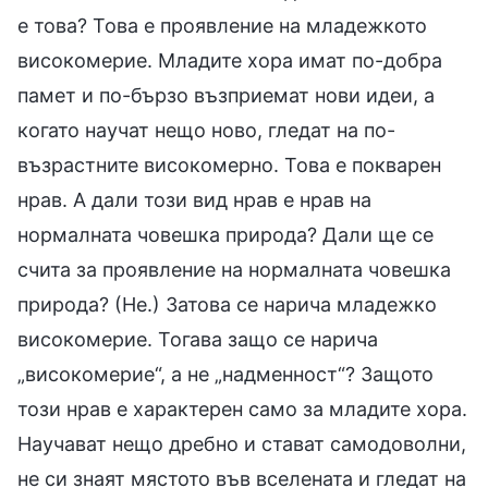
е това? Това е проявление на младежкото
високомерие. Младите хора имат по-добра
памет и по-бързо възприемат нови идеи, а
когато научат нещо ново, гледат на по-
възрастните високомерно. Това е покварен
нрав. А дали този вид нрав е нрав на
нормалната човешка природа? Дали ще се
счита за проявление на нормалната човешка
природа? (Не.) Затова се нарича младежко
високомерие. Тогава защо се нарича
„високомерие“, а не „надменност“? Защото
този нрав е характерен само за младите хора.
Научават нещо дребно и стават самодоволни,
не си знаят мястото във вселената и гледат на