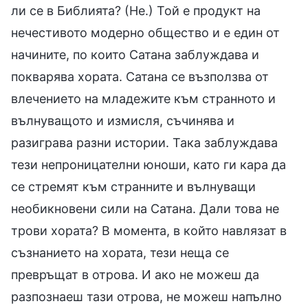
ли се в Библията? (Не.) Той е продукт на
нечестивото модерно общество и е един от
начините, по които Сатана заблуждава и
покварява хората. Сатана се възползва от
влечението на младежите към странното и
вълнуващото и измисля, съчинява и
разиграва разни истории. Така заблуждава
тези непроницателни юноши, като ги кара да
се стремят към странните и вълнуващи
необикновени сили на Сатана. Дали това не
трови хората? В момента, в който навлязат в
съзнанието на хората, тези неща се
превръщат в отрова. И ако не можеш да
разпознаеш тази отрова, не можеш напълно