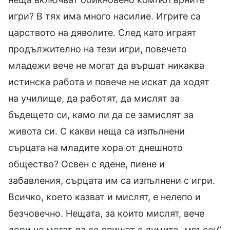
игри? В тях има много насилие. Игрите са
царството на дяволите. След като играят
продължително на тези игри, повечето
младежи вече не могат да вършат никаква
истинска работа и повече не искат да ходят
на училище, да работят, да мислят за
бъдещето си, камо ли да се замислят за
живота си. С какви неща са изпълнени
сърцата на младите хора от днешното
общество? Освен с ядене, пиене и
забавления, сърцата им са изпълнени с игри.
Всичко, което казват и мислят, е нелепо и
безчовечно. Нещата, за които мислят, вече
дори не могат да се опишат с думите „мръсен“