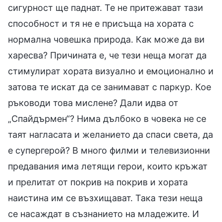
сигурност ще паднат. Те не притежават тази
способност и тя не е присъща на хората с
нормална човешка природа. Как може да ви
харесва? Причината е, че тези неща могат да
стимулират хората визуално и емоционално и
затова те искат да се занимават с паркур. Кое
ръководи това мислене? Дали идва от
„Спайдърмен“? Нима дълбоко в човека не се
таят нагласата и желанието да спаси света, да
е супергерой? В много филми и телевизионни
предавания има летящи герои, които кръжат
и прелитат от покрив на покрив и хората
наистина им се възхищават. Така тези неща
се насаждат в съзнанието на младежите. И