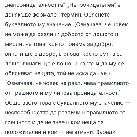
„непроницателността“. „Непроницателен“ е
донякъде формален термин. Обяснете
буквалното му значение. (Означава, че човек
не може да различи доброто от лошото и
мисли, че това, което приема за добро,
винаги ще е добро, а онова, което смята за
лошо, винаги ще е лошо, и както и да му се
обясняват нещата, той не иска да чуе.)
(Означава, че човек не различава правилното
от грешното и му липсва проницателност.)
Общо взето това е буквалното му значение —
неспособността да различиш правилното от
грешното и да не знаеш кои неща са
положителни и кои — негативни. Заради