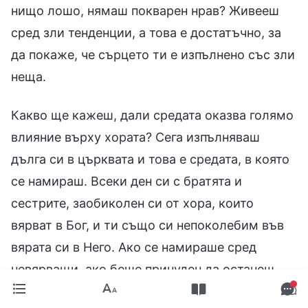
нищо лошо, нямаш покварен нрав? Живееш
сред зли тенденции, а това е достатъчно, за
да покаже, че сърцето ти е изпълнено със зли
неща.
Какво ще кажеш, дали средата оказва голямо
влияние върху хората? Сега изпълняваш
дълга си в църквата и това е средата, в която
се намираш. Всеки ден си с братята и
сестрите, заобиколен си от хора, които
вярват в Бог, и ти също си непоколебим във
вярата си в Него. Ако се намираше сред
невярващи, ако беше принуден да останеш
сред тях, още ли щеше да пазиш Бог в