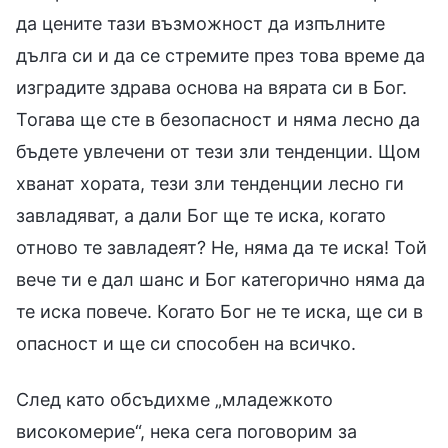
да цените тази възможност да изпълните
дълга си и да се стремите през това време да
изградите здрава основа на вярата си в Бог.
Тогава ще сте в безопасност и няма лесно да
бъдете увлечени от тези зли тенденции. Щом
хванат хората, тези зли тенденции лесно ги
завладяват, а дали Бог ще те иска, когато
отново те завладеят? Не, няма да те иска! Той
вече ти е дал шанс и Бог категорично няма да
те иска повече. Когато Бог не те иска, ще си в
опасност и ще си способен на всичко.
След като обсъдихме „младежкото
високомерие“, нека сега поговорим за