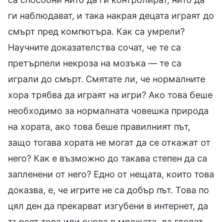
ги наблюдават, и така накрая децата играят до
смърт пред компютъра. Как са умрели?
Научните доказателства сочат, че те са
претърпели некроза на мозъка — те са
играли до смърт. Смятате ли, че нормалните
хора трябва да играят на игри? Ако това беше
необходимо за нормалната човешка природа
на хората, ако това беше правилният път,
защо тогава хората не могат да се откажат от
него? Как е възможно до такава степен да са
запленени от него? Едно от нещата, които това
доказва, е, че игрите не са добър път. Това по
цял ден да прекарват изгубени в интернет, да
търсят това или онова в мрежата, да гледат