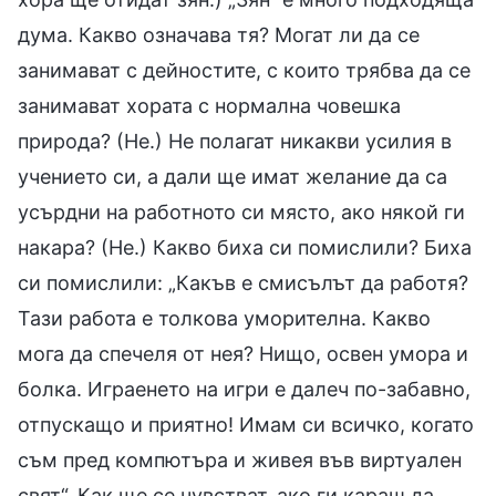
дума. Какво означава тя? Могат ли да се
занимават с дейностите, с които трябва да се
занимават хората с нормална човешка
природа? (Не.) Не полагат никакви усилия в
учението си, а дали ще имат желание да са
усърдни на работното си място, ако някой ги
накара? (Не.) Какво биха си помислили? Биха
си помислили: „Какъв е смисълът да работя?
Тази работа е толкова уморителна. Какво
мога да спечеля от нея? Нищо, освен умора и
болка. Играенето на игри е далеч по-забавно,
отпускащо и приятно! Имам си всичко, когато
съм пред компютъра и живея във виртуален
свят“. Как ще се чувстват, ако ги караш да