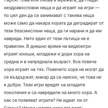
нездравословни неща и да играят на игри —
по цял ден да се занимават с такива неща
може само да накара хората да деградират от
тези безсмислени неща, да ги нарани и да им
навреди. Нито един от тези пътища не е
правилен. В днешно време на видеоигри
играят юноши, младежи и дори хора на
средна и в напреднала възраст. Все повече
хора играят на тях. Повечето хора не могат да
се въздържат, макар да са наясно, че това не
е добре. Тези игри вредят на младите
поколения и са навредили на много хора. А
как се появяват игрите? Не идват ли от
Сатана? Някои нелепи хора твърдят: