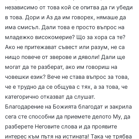
независимо от това кой се опитва да ги убеди
в това. Дори и Аз да им говорех, нямаше да
има смисъл. Дали това е просто въпрос на
младежко високомерие? Що за хора са те?
Ако не притежават съвест или разум, не са
нищо повече от зверове и дяволи! Дали ще
могат да те разберат, ако им говориш на
човешки език? Вече не става въпрос за това,
че е трудно да се общува с тях, а за това, че
категорично отказват да слушат.
Благодарение на Божията благодат и закрила
сега сте способни да приемете делото Му, да
разберете Неговите слова и да проявите
интерес към пътя на истината! Така че трябва