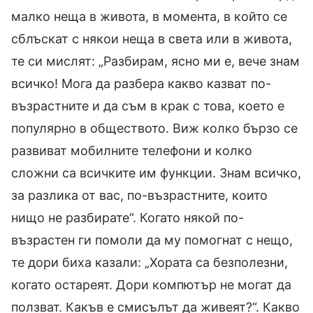
малко неща в живота, в момента, в който се
сблъскат с някои неща в света или в живота,
те си мислят: „Разбирам, ясно ми е, вече знам
всичко! Мога да разбера какво казват по-
възрастните и да съм в крак с това, което е
популярно в обществото. Виж колко бързо се
развиват мобилните телефони и колко
сложни са всичките им функции. Знам всичко,
за разлика от вас, по-възрастните, които
нищо не разбирате“. Когато някой по-
възрастен ги помоли да му помогнат с нещо,
те дори биха казали: „Хората са безполезни,
когато остареят. Дори компютър не могат да
ползват. Какъв е смисълът да живеят?“. Какво