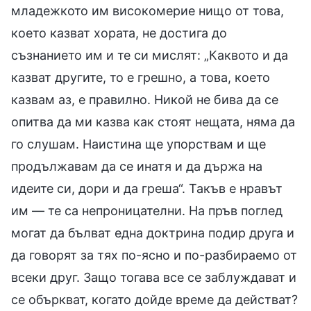
младежкото им високомерие нищо от това,
което казват хората, не достига до
съзнанието им и те си мислят: „Каквото и да
казват другите, то е грешно, а това, което
казвам аз, е правилно. Никой не бива да се
опитва да ми казва как стоят нещата, няма да
го слушам. Наистина ще упорствам и ще
продължавам да се инатя и да държа на
идеите си, дори и да греша“. Такъв е нравът
им — те са непроницателни. На пръв поглед
могат да бълват една доктрина подир друга и
да говорят за тях по-ясно и по-разбираемо от
всеки друг. Защо тогава все се заблуждават и
се объркват, когато дойде време да действат?