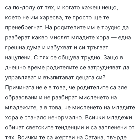
са по-долу от тях, и когато кажеш нещо,
което не им харесва, те просто ще те
пренебрегнат. На родителите им е трудно да
разберат какво мислят младите хора — една
грешна дума и избухват и си тръгват
нацупени. С тях се общува трудно. Защо в
днешно време родителите се затрудняват да
управляват и възпитават децата си?
Причината не е в това, че родителите са зле
образовани и не разбират мисленето на
младежите, а в това, че мисленето на младите
хора е станало ненормално. Всички младежи
обичат светските тенденции и са запленени от
тях. Всички те са жертви на Сатана, твърде