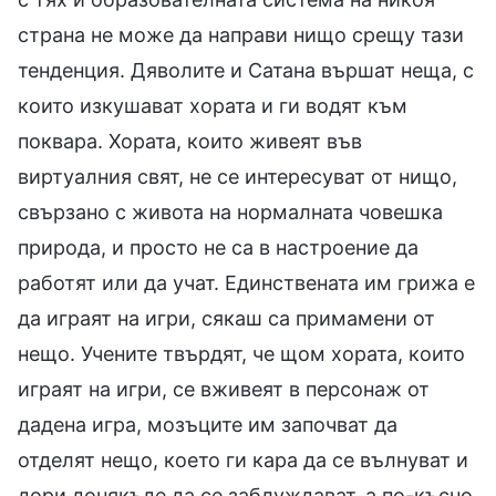
страна не може да направи нищо срещу тази
тенденция. Дяволите и Сатана вършат неща, с
които изкушават хората и ги водят към
поквара. Хората, които живеят във
виртуалния свят, не се интересуват от нищо,
свързано с живота на нормалната човешка
природа, и просто не са в настроение да
работят или да учат. Единствената им грижа е
да играят на игри, сякаш са примамени от
нещо. Учените твърдят, че щом хората, които
играят на игри, се вживеят в персонаж от
дадена игра, мозъците им започват да
отделят нещо, което ги кара да се вълнуват и
дори донякъде да се заблуждават, а по-късно