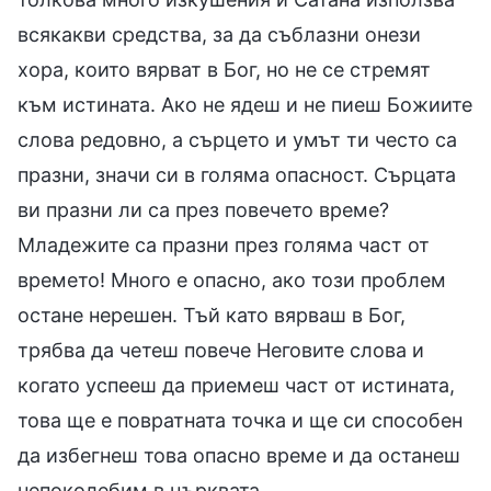
всякакви средства, за да съблазни онези
хора, които вярват в Бог, но не се стремят
към истината. Ако не ядеш и не пиеш Божиите
слова редовно, а сърцето и умът ти често са
празни, значи си в голяма опасност. Сърцата
ви празни ли са през повечето време?
Младежите са празни през голяма част от
времето! Много е опасно, ако този проблем
остане нерешен. Тъй като вярваш в Бог,
трябва да четеш повече Неговите слова и
когато успееш да приемеш част от истината,
това ще е повратната точка и ще си способен
да избегнеш това опасно време и да останеш
непоколебим в църквата.