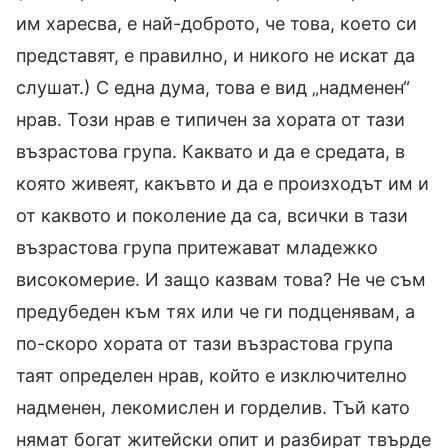
им харесва, е най-доброто, че това, което си
представят, е правилно, и никого не искат да
слушат.) С една дума, това е вид „надменен“
нрав. Този нрав е типичен за хората от тази
възрастова група. Каквато и да е средата, в
която живеят, какъвто и да е произходът им и
от каквото и поколение да са, всички в тази
възрастова група притежават младежко
високомерие. И защо казвам това? Не че съм
предубеден към тях или че ги подценявам, а
по-скоро хората от тази възрастова група
таят определен нрав, който е изключително
надменен, лекомислен и горделив. Тъй като
нямат богат житейски опит и разбират твърде