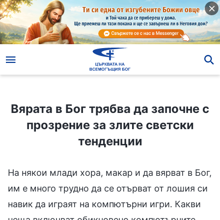
Вярата в Бог трябва да започне с прозрение за злите светски тенденции
Вярата в Бог трябва да започне с
прозрение за злите светски
тенденции
На някои млади хора, макар и да вярват в Бог,
им е много трудно да се отърват от лошия си
навик да играят на компютърни игри. Какви
неща включват обикновено компютърните