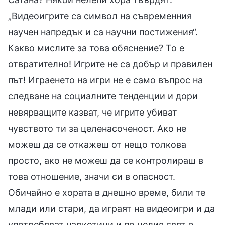
„Видеоигрите са символ на съвременния
научен напредък и са научни постижения“.
Какво мислите за това обяснение? То е
отвратително! Игрите не са добър и правилен
път! Играенето на игри не е само въпрос на
следване на социалните тенденции и дори
невярващите казват, че игрите убиват
чувството ти за целенасоченост. Ако не
можеш да се откажеш от нещо толкова
просто, ако не можеш да се контролираш в
това отношение, значи си в опасност.
Обичайно е хората в днешно време, били те
млади или стари, да играят на видеоигри и да
употребяват наркотици и по целия свят е