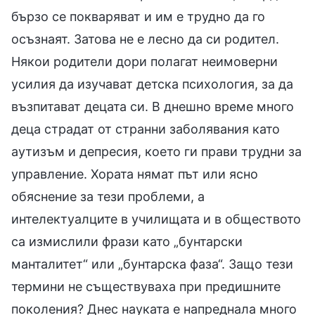
бързо се покваряват и им е трудно да го
осъзнаят. Затова не е лесно да си родител.
Някои родители дори полагат неимоверни
усилия да изучават детска психология, за да
възпитават децата си. В днешно време много
деца страдат от странни заболявания като
аутизъм и депресия, което ги прави трудни за
управление. Хората нямат път или ясно
обяснение за тези проблеми, а
интелектуалците в училищата и в обществото
са измислили фрази като „бунтарски
манталитет“ или „бунтарска фаза“. Защо тези
термини не съществуваха при предишните
поколения? Днес науката е напреднала много