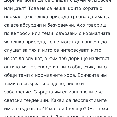
или „зъл“. Това не са неща, които хората с
нормална човешка природа трябва да имат, а
са все абсурдни и безчовечни. Ако говориш
по въпроси или теми, свързани с нормалната
човешка природа, те не могат да понасят да
слушат за тях и нито се интересуват, нито
искат да слушат, а към теб дори ще изпитват
антипатия. Не споделят нито общ език, нито
общи теми с нормалните хора. Всичките им
теми са свързани с ядене, пиене и
забавление. Сърцата им са изпълнени със
светски тенденции. Какви са перспективите
им за бъдещето? Имат ли бъдеще? (Не, тези
хора ще отидат зян.) „Зян“ е много подходяща