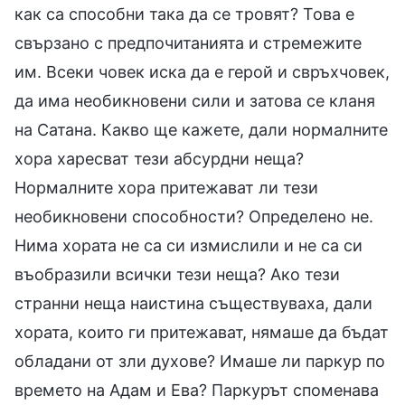
как са способни така да се тровят? Това е
свързано с предпочитанията и стремежите
им. Всеки човек иска да е герой и свръхчовек,
да има необикновени сили и затова се кланя
на Сатана. Какво ще кажете, дали нормалните
хора харесват тези абсурдни неща?
Нормалните хора притежават ли тези
необикновени способности? Определено не.
Нима хората не са си измислили и не са си
въобразили всички тези неща? Ако тези
странни неща наистина съществуваха, дали
хората, които ги притежават, нямаше да бъдат
обладани от зли духове? Имаше ли паркур по
времето на Адам и Ева? Паркурът споменава