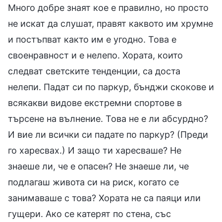
Много добре знаят кое е правилно, но просто
не искат да слушат, правят каквото им хрумне
и постъпват както им е угодно. Това е
своенравност и е нелепо. Хората, които
следват светските тенденции, са доста
нелепи. Падат си по паркур, бънджи скокове и
всякакви видове екстремни спортове в
търсене на вълнение. Това не е ли абсурдно?
И вие ли всички си падате по паркур? (Преди
го харесвах.) И защо ти харесваше? Не
знаеше ли, че е опасен? Не знаеше ли, че
подлагаш живота си на риск, когато се
занимаваше с това? Хората не са паяци или
гущери. Ако се катерят по стена, със