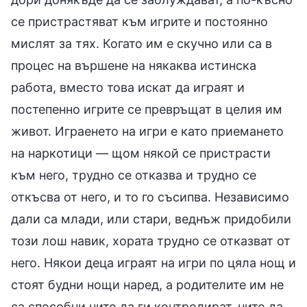
се пристрастяват към игрите и постоянно
мислят за тях. Когато им е скучно или са в
процес на вършене на някаква истинска
работа, вместо това искат да играят и
постепенно игрите се превръщат в целия им
живот. Играенето на игри е като приемането
на наркотици — щом някой се пристрасти
към него, трудно се отказва и трудно се
откъсва от него, и то го съсипва. Независимо
дали са млади, или стари, веднъж придобили
този лош навик, хората трудно се отказват от
него. Някои деца играят на игри по цяла нощ и
стоят будни нощи наред, а родителите им не
са способни нито да ги контролират, нито да