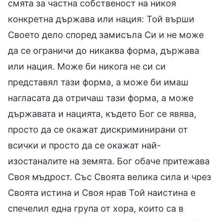
смята за частна собственост на никоя
конкретна държава или нация: Той върши
Своето дело според замисъла Си и не може
да се ограничи до никаква форма, държава
или нация. Може би никога не си си
представял тази форма, а може би имаш
нагласата да отричаш тази форма, а може
държавата и нацията, където Бог се явява,
просто да се окажат дискриминирани от
всички и просто да се окажат най-
изостаналите на земята. Бог обаче притежава
Своя мъдрост. Със Своята велика сила и чрез
Своята истина и Своя нрав Той наистина е
спечелил една група от хора, които са в