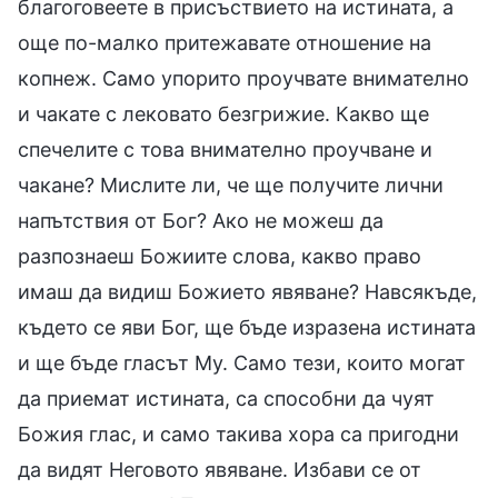
благоговеете в присъствието на истината, а
още по-малко притежавате отношение на
копнеж. Само упорито проучвате внимателно
и чакате с лековато безгрижие. Какво ще
спечелите с това внимателно проучване и
чакане? Мислите ли, че ще получите лични
напътствия от Бог? Ако не можеш да
разпознаеш Божиите слова, какво право
имаш да видиш Божието явяване? Навсякъде,
където се яви Бог, ще бъде изразена истината
и ще бъде гласът Му. Само тези, които могат
да приемат истината, са способни да чуят
Божия глас, и само такива хора са пригодни
да видят Неговото явяване. Избави се от