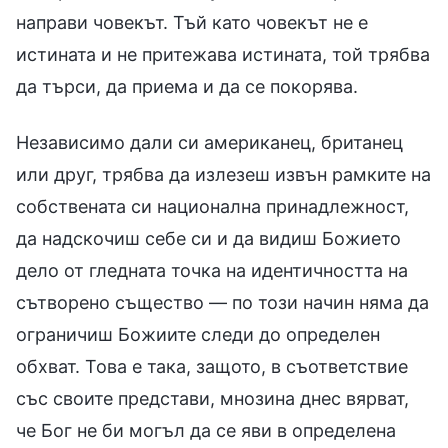
направи човекът. Тъй като човекът не е
истината и не притежава истината, той трябва
да търси, да приема и да се покорява.
Независимо дали си американец, британец
или друг, трябва да излезеш извън рамките на
собствената си национална принадлежност,
да надскочиш себе си и да видиш Божието
дело от гледната точка на идентичността на
сътворено същество — по този начин няма да
ограничиш Божиите следи до определен
обхват. Това е така, защото, в съответствие
със своите представи, мнозина днес вярват,
че Бог не би могъл да се яви в определена