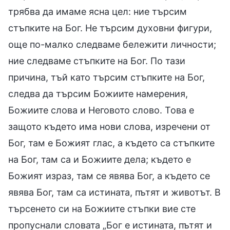
трябва да имаме ясна цел: ние търсим
стъпките на Бог. Не търсим духовни фигури,
още по-малко следваме бележити личности;
ние следваме стъпките на Бог. По тази
причина, тъй като търсим стъпките на Бог,
следва да търсим Божиите намерения,
Божиите слова и Неговото слово. Това е
защото където има нови слова, изречени от
Бог, там е Божият глас, а където са стъпките
на Бог, там са и Божиите дела; където е
Божият израз, там се явява Бог, а където се
явява Бог, там са истината, пътят и животът. В
търсенето си на Божиите стъпки вие сте
пропуснали словата „Бог е истината, пътят и