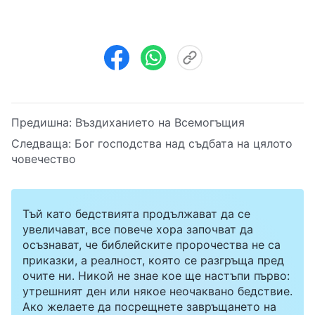
Предишна:
Въздиханието на Всемогъщия
Следваща:
Бог господства над съдбата на цялото
човечество
Тъй като бедствията продължават да се
увеличават, все повече хора започват да
осъзнават, че библейските пророчества не са
приказки, а реалност, която се разгръща пред
очите ни. Никой не знае кое ще настъпи първо:
утрешният ден или някое неочаквано бедствие.
Ако желаете да посрещнете завръщането на