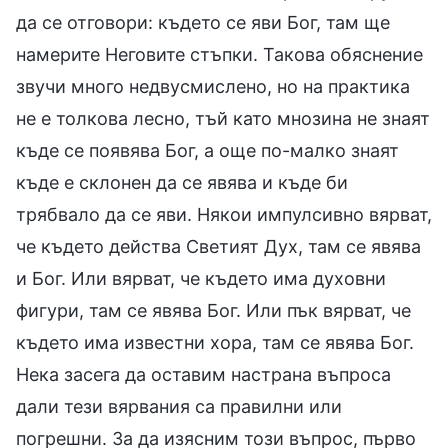
да се отговори: където се яви Бог, там ще
намерите Неговите стъпки. Такова обяснение
звучи много недвусмислено, но на практика
не е толкова лесно, тъй като мнозина не знаят
къде се появява Бог, а още по-малко знаят
къде е склонен да се явява и къде би
трябвало да се яви. Някои импулсивно вярват,
че където действа Светият Дух, там се явява
и Бог. Или вярват, че където има духовни
фигури, там се явява Бог. Или пък вярват, че
където има известни хора, там се явява Бог.
Нека засега да оставим настрана въпроса
дали тези вярвания са правилни или
погрешни. За да изясним този въпрос, първо