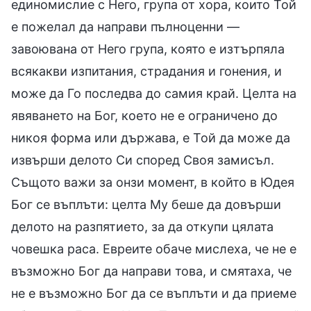
единомислие с Него, група от хора, които Той
е пожелал да направи пълноценни —
завоювана от Него група, която е изтърпяла
всякакви изпитания, страдания и гонения, и
може да Го последва до самия край. Целта на
явяването на Бог, което не е ограничено до
никоя форма или държава, е Той да може да
извърши делото Си според Своя замисъл.
Същото важи за онзи момент, в който в Юдея
Бог се въплъти: целта Му беше да довърши
делото на разпятието, за да откупи цялата
човешка раса. Евреите обаче мислеха, че не е
възможно Бог да направи това, и смятаха, че
не е възможно Бог да се въплъти и да приеме