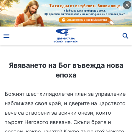
Явяването на Бог въвежда нова епоха
Явяването на Бог въвежда нова
епоха
Божият шестхилядолетен план за управление
наближава своя край, и дверите на царството
вече са отворени за всички онези, които
търсят Неговото явяване. Скъпи братя и
сестри, какво чакате? Какво търсите? Чакате