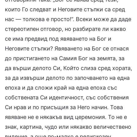
които Го следват и Неговите стъпки са сред
нас — толкова е просто!“. Всеки може да даде
стереотипен отговор, но разбирате ли какво
се има предвид под явяването на Бог и
Неговите стъпки? Явяването на Бог се отнася
до пристигането на Самия Бог на земята, за
да върши делото Си, Който слиза сред хората,
за да извърши делото по започването на една
епоха и да сложи край на една епоха със
собствената Си идентичност, със собствения
Си нрав и по присъщия за Него начин. Това
явяване не е някакъв вид церемония. То не е
знак, картина, чудо или някакво величествено
видение, а още по-малко е религиозен