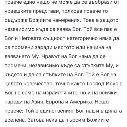
повече едно нещо не може да се въобрази от
човешките представи, толкова повече то
съдържа Божиите намерения. Това е защото
независимо къде се явява Бог, Той все пак е
Бог и Неговата същност категорично няма да
се промени заради мястото или начина на
явяването Му. Нравът на Бог няма да се
промени, независимо къде са стъпките Му, и
където и да са стъпките на Бог, Той е Бог на
цялото човечество, точно както Господ Исус е
Бог не само на израилтяните, но и на всички
народи на Азия, Европа и Америка. Нещо
повече: Той е единственият Бог над и в цялата
вселена. Затова нека да търсим Божиите