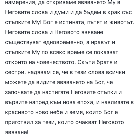
намерения, да откриваме явяването Му в
Неговите слова и думи и да бъдем в крак със
стъпките Му! Бог е истината, пътят и животът.
Неговите слова и Неговото явяване
съществуват едновременно, а нравът и
стъпките Му по всяко време се показват
открито на човечеството. Скъпи братя и
сестри, надявам се, че в тези слова всички
можете да видите явяването на Бог, че
започвате да настигате Неговите стъпки и
вървите напред към нова епоха, и навлизате в
красивото ново небе и земя, които Бог е
приготвил за тези, които очакват Неговото
явяване!