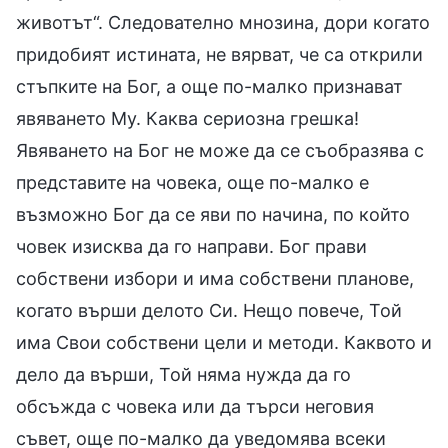
животът“. Следователно мнозина, дори когато
придобият истината, не вярват, че са открили
стъпките на Бог, а още по-малко признават
явяването Му. Каква сериозна грешка!
Явяването на Бог не може да се съобразява с
представите на човека, още по-малко е
възможно Бог да се яви по начина, по който
човек изисква да го направи. Бог прави
собствени избори и има собствени планове,
когато върши делото Си. Нещо повече, Той
има Свои собствени цели и методи. Каквото и
дело да върши, Той няма нужда да го
обсъжда с човека или да търси неговия
съвет, още по-малко да уведомява всеки