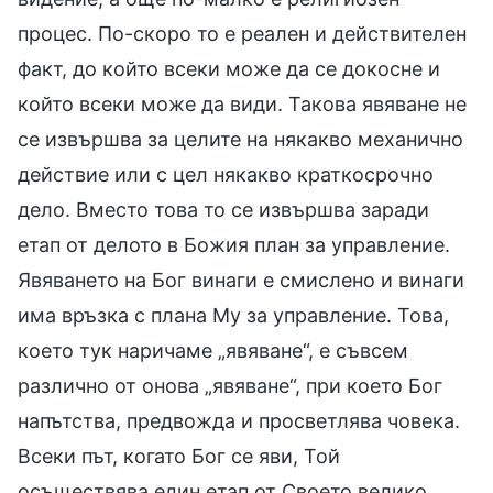
процес. По-скоро то е реален и действителен
факт, до който всеки може да се докосне и
който всеки може да види. Такова явяване не
се извършва за целите на някакво механично
действие или с цел някакво краткосрочно
дело. Вместо това то се извършва заради
етап от делото в Божия план за управление.
Явяването на Бог винаги е смислено и винаги
има връзка с плана Му за управление. Това,
което тук наричаме „явяване“, е съвсем
различно от онова „явяване“, при което Бог
напътства, предвожда и просветлява човека.
Всеки път, когато Бог се яви, Той
осъществява един етап от Своето велико