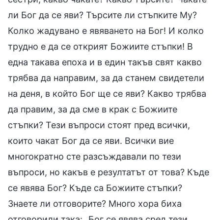
ли Бог да се яви? Търсите ли стъпките Му?
Колко жадувано е явяването на Бог! И колко
трудно е да се открият Божиите стъпки! В
една такава епоха и в един такъв свят какво
трябва да направим, за да станем свидетели
на деня, в който Бог ще се яви? Какво трябва
да правим, за да сме в крак с Божиите
стъпки? Тези въпроси стоят пред всички,
които чакат Бог да се яви. Всички вие
многократно сте разсъждавали по тези
въпроси, но какъв е резултатът от това? Къде
се явява Бог? Къде са Божиите стъпки?
Знаете ли отговорите? Много хора биха
отговорили така: „Бог се явява сред тези,