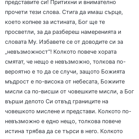
представите си! Притихни и внимателно
прочети тези слова. Стига да имаш сърце,
което копнее за истината, Бог ще те
просветли, за да разбереш намеренията и
словата Му. Избавете се от доводите си за
„невъзможност“! Колкото повече хората
смятат, че нещо е невъзможно, толкова по-
вероятно е то да се случи, защото Божията
мъдрост е по-висока от небесата, Божиите
мисли са по-висши от човешките мисли, а Бог
върши делото Си отвъд границите на
човешкото мислене и представи. Колкото по-
невъзможно е едно нещо, толкова повече
истина трябва да се търси в него. Колкото