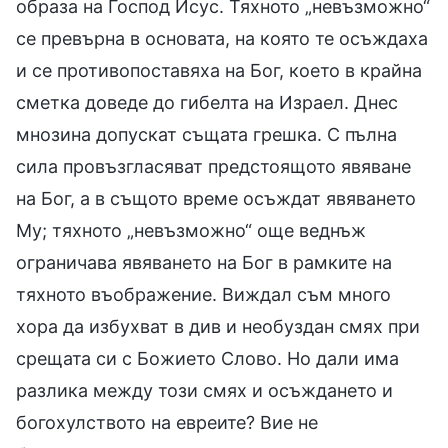
образа на Господ Исус. Тяхното „невъзможно“
се превърна в основата, на която те осъждаха
и се противопоставяха на Бог, което в крайна
сметка доведе до гибелта на Израел. Днес
мнозина допускат същата грешка. С пълна
сила провъзгласяват предстоящото явяване
на Бог, а в същото време осъждат явяването
Му; тяхното „невъзможно“ още веднъж
ограничава явяването на Бог в рамките на
тяхното въображение. Виждал съм много
хора да избухват в див и необуздан смях при
срещата си с Божието Слово. Но дали има
разлика между този смях и осъждането и
богохулството на евреите? Вие не