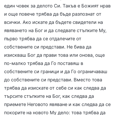
един човек за делото Си. Такъв е Божият нрав
и още повече трябва да бъде разпознат от
всички. Ако искате да бъдете свидетели на
явяването на Бог и да следвате стъпките Му,
първо трябва да се отдалечите от
собствените си представи. Не бива да
изискваш Бог да прави това или онова, още
по-малко трябва да Го поставяш в
собствените си граници и да Го ограничаваш
до собствените си представи. Вместо това
трябва да изискате от себе си как следва да
търсите стъпките на Бог, как следва да
приемете Неговото явяване и как следва да се
покорите на новото Му дело: това трябва да