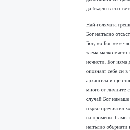
да бъдеш в съответ
Най-голямата грешк
Бог напълно отсъст
Бог, но Бог не е ч
заема малко място 
нечисти, Бог няма 
опознаят себе си в
архангела и ще ста
много от личните 
случай Бог нямаше 
първо пречиства хо
ги промени. Само т
напълно обърнати к