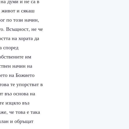
на думи и не са в
е живот и сякаш
ог по този начин,
о. Всъщност, не че
стта на хората да
а според
обствените им
ствен начин на
нето на Божието
това те упорстват в
ят въз основа на
те изцяло въз
е, че това е така
 план и обръщат