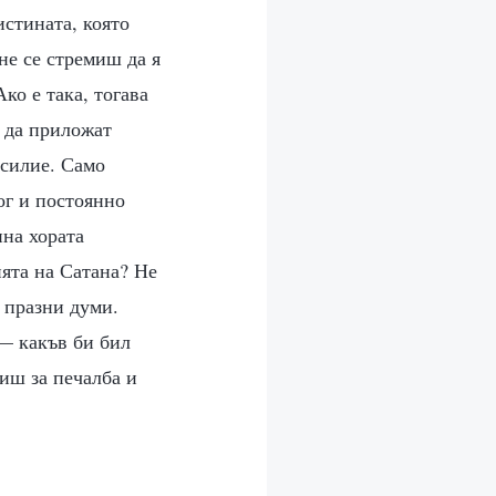
истината, която
не се стремиш да я
ко е така, тогава
т да приложат
усилие. Само
ог и постоянно
ина хората
ията на Сатана? Не
с празни думи.
— какъв би бил
риш за печалба и