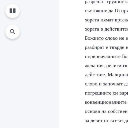
разрешат трудности
състояние да Го пр
хората нямат връзк
хората в действите
Божието слово не е
разбират е твърде 
първоначалните Бож
желания, религиозн
действие. Малцина
слово и започват д
погрешните си вярв
конвенционалните п
основа на собствен
за девет от всеки 