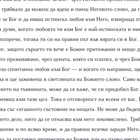
 трябвало да можеш да ядеш и пиеш Неговото слово, да 
 за Бог и да имаш истинска любов към Него, извираща о
и думи, когато любовта ти към Бог е най-истинската и ни
опречи, тогава ти си на правия път във вярата си в Бог. 
г, защото сърцето ти вече е Божие притежание и нищо д
ето преживяване, чрез цената, която си платил, и чрез Бо
иеш спонтанна любов към Бог — и когато го направиш, щ
а и ще заживееш в светлината на Божието слово. Само ко
ието на тъмнината, може да се каже, че си придобил Бог.
тремиш към тази цел. Това е отговорност на всеки от вас.
ява със сегашното състояние на нещата. Не може да бъд
то дело, нито да се отнасяш към него лекомислено. Тря
шение и по всяко време, и да правиш всичко заради Него
бва да поставяш интересите на Божия дом на първо място