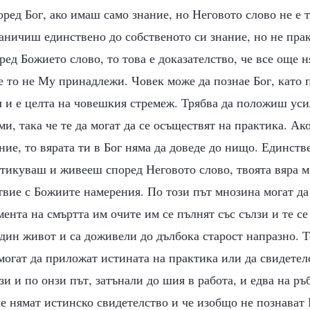
оред Бог, ако имаш само знание, но Неговото слово не е 
раничиш единствено до собственото си знание, но не пр
ед Божието слово, то това е доказателство, че все още
че то не Му принадлежи. Човек може да познае Бог, като 
л и е целта на човешкия стремеж. Трябва да положиш ус
и, така че те да могат да се осъществят на практика. А
ие, то вярата ти в Бог няма да доведе до нищо. Единстве
икуваш и живееш според Неговото слово, твоята вяра мо
твие с Божиите намерения. По този път мнозина могат да
ента на смъртта им очите им се пълнят със сълзи и те се 
дин живот и са доживели до дълбока старост напразно. Т
могат да приложат истината на практика или да свидетелс
зи и по онзи път, затънали до шия в работа, и едва на ръ
че нямат истинско свидетелство и че изобщо не познават 