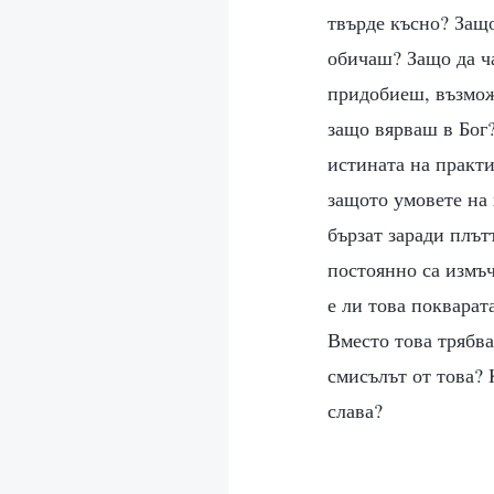
твърде късно? Защо
обичаш? Защо да ча
придобиеш, възможн
защо вярваш в Бог?
истината на практи
защото умовете на 
бързат заради плът
постоянно са измъч
е ли това покварат
Вместо това трябв
смисълът от това? 
слава?