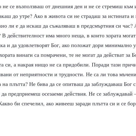
 не се възползваш от днешния ден и не се стремиш към 
каш до утре? Ако в живота си не страдаш за истината и 
о ли е да искаш да съжаляваш в предсмъртния си час? А
 В действителност има много неща, в които хората мога
ка и да удовлетворят Бог, ако положат дори минимално 
хората винаги са помрачени, те не могат да действат за Б
та си, а накрая нищо не са придобили. Поради тази прич
вани от неприятности и трудности. Не са ли това мъчен
а на плътта? Не бива да се опитваш да заблуждаваш Бог 
а да предприемеш осезаеми действия. Не се заблуждавай 
Какво би спечелил, ако живееш заради плътта си и се бо