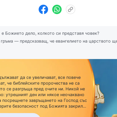
 е Божието дело, колкото си представя човек?
 гръма — предсказващ, че евангелието на царството щ
дължават да се увеличават, все повече
ат, че библейските пророчества не са
ято се разгръща пред очите ни. Никой не
во: утрешният ден или някое неочаквано
а посрещнете завръщането на Господ със
ерите безопасност под Божията закрила,
r, за да се присъедините към нашата