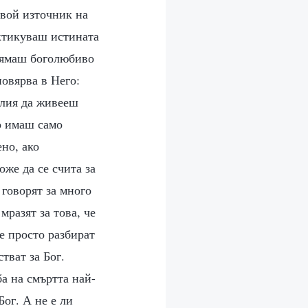
твой източник на
актикуваш истината
 нямаш боголюбиво
повярва в Него:
илия да живееш
ко имаш само
но, ако
же да се счита за
 говорят за много
мразят за това, че
е просто разбират
тват за Бог.
ба на смъртта най-
Бог. А не е ли