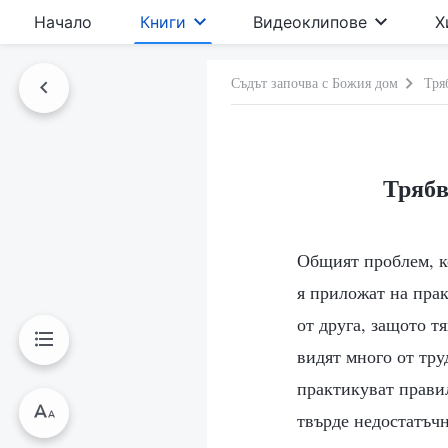
Начало
Книги
Видеоклипове
Х
Съдът започва с Божия дом
Тря
Трябв
Общият проблем, ко
я приложат на практ
от друга, защото т
видят много от тру
практикуват правил
твърде недостатъчн