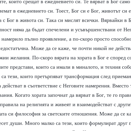
те, които срещат в ежедневието си. Те вярват в Бог само 
иемат в ежедневието си. Тоест, Бог си е Бог, животът си 
а с Бог в живота си. Така си мислят всички. Вярвайки в Б
лност няма да бъдат спечелени и усъвършенствани от Нег
 намерило пълно проявление, а по-скоро просто способно
недостатъчна. Може да се каже, че почти никой не действ
ии желания. По-скоро вярата на хората в Бог е според с
ите представи, които са имали в миналото, и техния соб
 са тези, които претърпяват трансформация след приема
а действат в съответствие с Неговите намерения. Вместо 
ания. Когато хората започнат да вярват в Бог, те го прав
равила на религията и живеят и взаимодействат с други
ата си философия за светските отношения. Може да се каж
десет души. Много малко са тези, които формулират друг