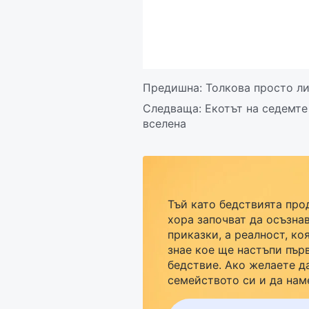
Предишна:
Толкова просто ли
Следваща:
Екотът на седемте
вселена
Тъй като бедствията про
хора започват да осъзнав
приказки, а реалност, ко
знае кое ще настъпи пър
бедствие. Ако желаете д
семейството си и да нам
кликнете върху Messenge