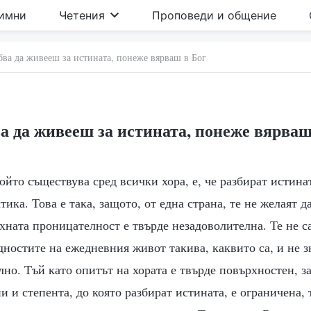
имни
Четения
Проповеди и общение
бва да живееш за истината, понеже вярваш в Бог
а да живееш за истината, понеже вярваш
йто съществува сред всички хора, е, че разбират истинат
ика. Това е така, защото, от една страна, те не желаят да
яхната проницателност е твърде незадоволителна. Те не с
дностите на ежедневния живот такива, каквито са, и не з
но. Тъй като опитът на хората е твърде повърхностен, з
и и степента, до която разбират истината, е ограничена, 