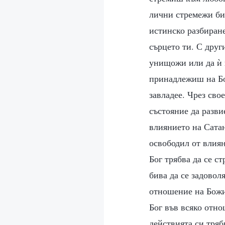
лични стремежи би
истинско разбиране
сърцето ти. С друг
унищожи или да ѝ п
принадлежиш на Бо
завладее. Чрез сво
състояние да разв
влиянието на Сатан
освободил от влиян
Бог трябва да се с
бива да се задовол
отношение на Божие
Бог във всяко отно
действията си тря