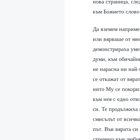
нова страница, сле
към Божието слово 
Да вземем наприме
или вярваше от мно
демонстрираха умен
думи, към обичайни
не нарасна ни най-
се откажат от вяра
нито Му се покорих
към нея с едно отв
си. Те продължиха 
смисълът от всичко
път. Във вярата си
стремиш към любов 