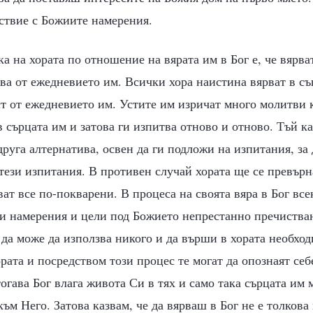
ствие с Божиите намерения.
а на хората по отношение на вярата им в Бог е, че вярва
ва от ежедневието им. Всички хора наистина вярват в с
аст от ежедневието им. Устите им изричат много молитви 
в сърцата им и затова ги изпитва отново и отново. Тъй ка
друга алтернатива, освен да ги подложи на изпитания, за 
 тези изпитания. В противен случай хората ще се превър
ват все по-покварени. В процеса на своята вяра в Бог вс
си намерения и цели под Божието непрестанно пречиства
да може да използва никого и да върши в хората необход
рата и посредством този процес те могат да опознаят себ
огава Бог влага живота Си в тях и само така сърцата им 
ъм Него. Затова казвам, че да вярваш в Бог не е толкова