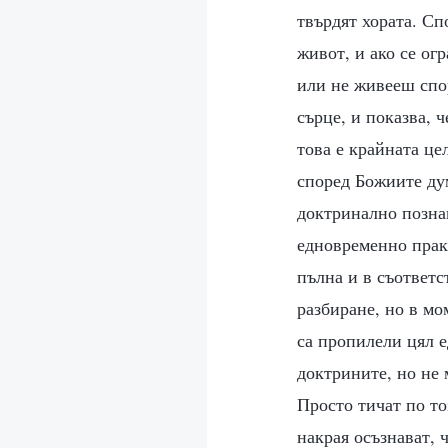
твърдят хората. Сп
живот, и ако се ог
или не живееш спор
сърце, и показва, 
това е крайната це
според Божиите дум
доктринално познан
едновременно практ
пълна и в съответс
разбиране, но в мом
са пропилели цял е
доктрините, но не 
Просто тичат по то
накрая осъзнават, 