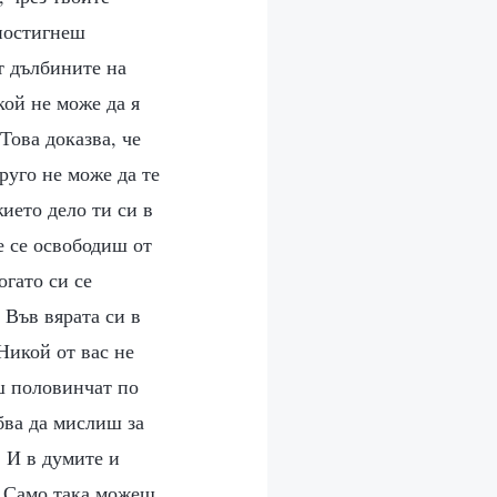
постигнеш
т дълбините на
кой не може да я
Това доказва, че
руго не може да те
жието дело ти си в
е се освободиш от
гато си се
 Във вярата си в
 Никой от вас не
еш половинчат по
бва да мислиш за
. И в думите и
. Само така можеш