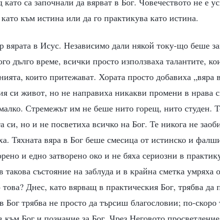
д като са започнали да вярват в Бог. Човечеството не е ус
като към истина или да го практикува като истина.
р вярата в Исус. Независимо дали някой току-що беше за
го дълго време, всички просто използваха талантите, ко
ията, които притежават. Хората просто добавиха „вяра в
я си живот, но не направиха никакви промени в нрава с
малко. Стремежът им не беше нито горещ, нито студен. Те
та си, но и не посветиха всичко на Бог. Те никога не заоб
а. Тяхната вяра в Бог беше смесица от истинско и фалш
орено и едно затворено око и не бяха сериозни в практик
в такова състояние на заблуда и в крайна сметка умряха 
 това? Днес, като вярващ в практическия Бог, трябва да
 в Бог трябва не просто да търсиш благословии; по-скоро 
към Бог и познание за Бог. Чрез Неговото просветление,