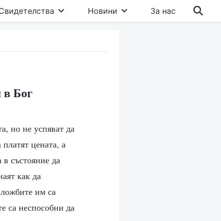
Свидетелства
Новини
За нас
 в Бог
а, но не успяват да
 платят цената, а
а в състояние да
наят как да
аложбите им са
те са неспособни да