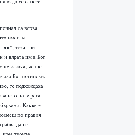
пяло да се отнесе
почнал да вярва
ито имат, и
 Бог“, тези три
и и вярата им в Бог
 не казаха, че ще
ичаха Бог истински,
иво, те подхождаха
уването на вярата
объркани. Какъв е
 поемеш по правия
трябва да се
 чрез твоите