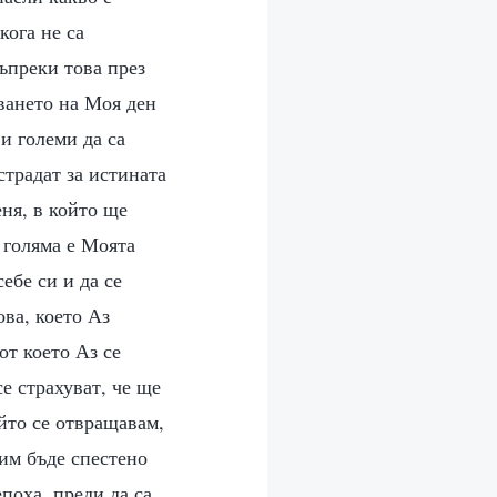
кога не са
ъпреки това през
ването на Моя ден
и големи да са
страдат за истината
еня, в който ще
о голяма е Моята
ебе си и да се
ова, което Аз
от което Аз се
се страхуват, че ще
йто се отвращавам,
 им бъде спестено
поха, преди да са