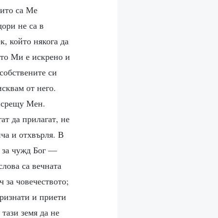
оито са Ме
дори не са в
, който някога да
ето Ми е искрено и
 собствените си
исквам от него.
т срещу Мен.
ат да прилагат, не
ча и отхвърля. В
т за чужд Бог —
слова са вечната
ч за човечеството;
признати и приети
 тази земя да не