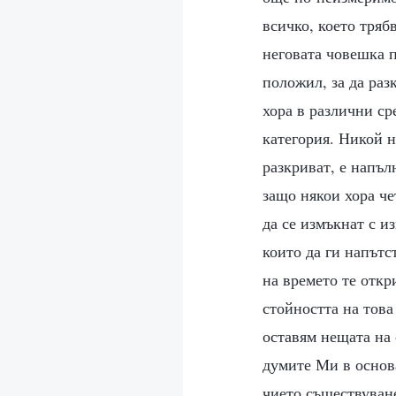
всичко, което тряб
неговата човешка п
положил, за да раз
хора в различни ср
категория. Никой н
разкриват, е напъ
защо някои хора че
да се измъкнат с и
които да ги напътс
на времето те откр
стойността на това
оставям нещата на 
думите Ми в основа
чието съществуван