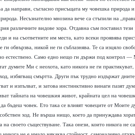
ва да направи, съгласно присъщата му човешка природа и
рирода. Несъзнателно мнозина вече са стъпили на „прави
крия различните видове хора. Отдавна съм поставил тези
еди и на съответните им места, като всеки проявява при
е ги обвързва, никой не ги съблазнява. Те са изцяло своб
лно естествено. Само едно нещо ги държи под контрол —
тат думите Ми с неохота, като никога не ги практикуват, 
зход, избягващ смъртта. Други пък трудно издържат днит
тват и изпълват, и затова инстинктивно винаги пазят ду
иват тайната на човешкия живот, крайната цел на човешк
 да бъдеш човек. Ето така се влияят човеците от Моите д
собствен ход. Не върша нищо, което да принуждава хора
 на своето съществуване. Така онези, които никога не са
е никога не е имало някаква стойност, самонадеяно отхв