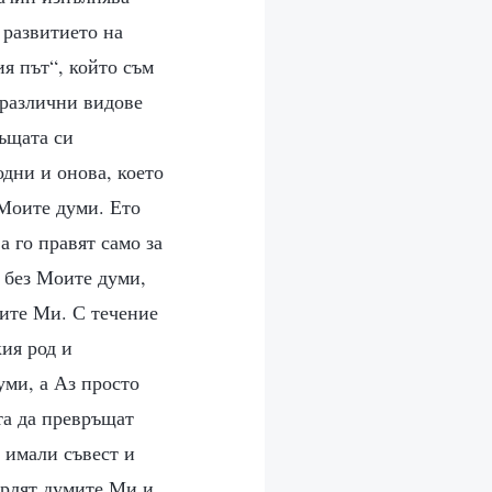
 развитието на
я път“, който съм
 различни видове
същата си
одни и онова, което
 Моите думи. Ето
а го правят само за
е без Моите думи,
мите Ми. С течение
ия род и
уми, а Аз просто
та да превръщат
 имали съвест и
ърлят думите Ми и