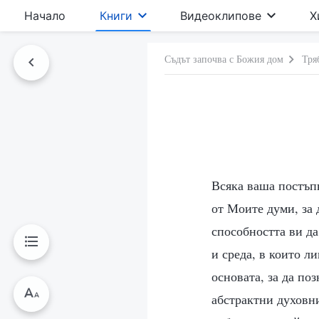
Начало
Книги
Видеоклипове
Х
Съдът започва с Божия дом
Тря
Всяка ваша постъпк
от Моите думи, за 
способността ви да
и среда, в които л
основата, за да по
абстрактни духовн