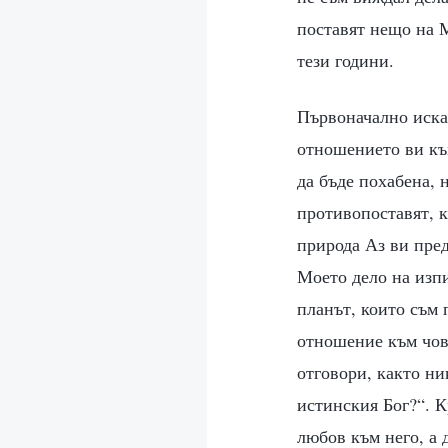
поставят нещо на М
тези години.
Първоначално исках
отношението ви към
да бъде похабена, 
противопоставят, 
природа Аз ви пред
Моето дело на изпи
планът, които съм
отношение към чов
отговори, както ни
истинския Бог?“. К
любов към него, а 