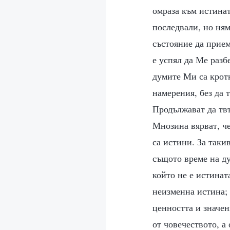
омраза към истинат
последвали, но ням
състояние да прием
е успял да Ме разб
думите Ми са кротк
намерения, без да 
Продължават да твъ
Мнозина вярват, че
са истини. За таки
същото време на ду
който не е истинат
неизменна истина; 
ценността и значен
от човечеството, а