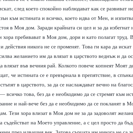
искат, след което спокойно наблюдават как се развиват н
зън към истината и всичко, което идва от Мен, и изпитв
тоя в Моя дом. Заради крайната си цел и за да избегнат 
и хора пребивават в Моя дом, дори и като полагат труд. 
и действия никога не се променят. Това ги кара да искат
силва желанието им да влязат в царството веднъж и да о
а влязат във вечния рай. Колкото повече копнеят Моят де
щат, че истината се е превърнала в препятствие, в спънка
стъпят в царството, за да се наслаждават вечно на благо
— всичко това, без да е необходимо да се стремят към ис
зание и най-вече без да е необходимо да се покланят в М
ам. Тези хора влизат в Моя дом не за да задоволят желан
да съдействат на Моето управление, а с цел просто да бъд
ени през идващия век. Затова сърцата им никога не са з