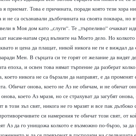
а я приемат. Това е причината, поради която тези хора ни
 и не са осъзнавали дълбочината на своята поквара, но в
вели в Моя дом като „слуги“. Те „търпеливо“ очакват ид
ат насам-натам сред вълните на Моето дело. Но колкото 
квато и цена да плащат, никой никога не ги е виждал да 
заради Мен. В сърцата си те горят от желание да видят д
ата епоха, и освен това нямат търпение да разберат колк
, което никога не са бързали да направят, е да променят с
та. Обичат онова, което не Аз не обичам, и не обичат он
онова, което Аз мразя, но се страхуват да загубят онова, 
 в този зъл свят, никога не го мразят и все пак дълбоко 
ротиворечивите си намерения те обичат този свят, от ко
ят Аз да го унищожа колкото е възможно по-бързо, за да
ожението и да се превърнат в господари на следващата е