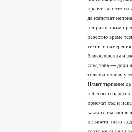
правят каквото си 
да изпитват неприя
неприязън към прес
известно време тез
техните намерения 
благословения и за
след това — дори д
толкова повече усе
Нямат търпение да 
небесното царство 
приемат съд и нака
каквото им заповяд
истината, нито за 
които не са унищож