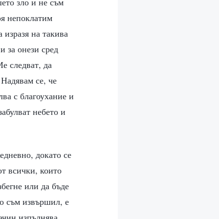
ето зло и не съм
оя непоклатим
а изразя на такива
и за онези сред
е следват, да
Надявам се, че
лва с благоухание и
забулват небето и
едневно, докато се
от всички, които
збегне или да бъде
то съм извършил, е
ачин изпълнява