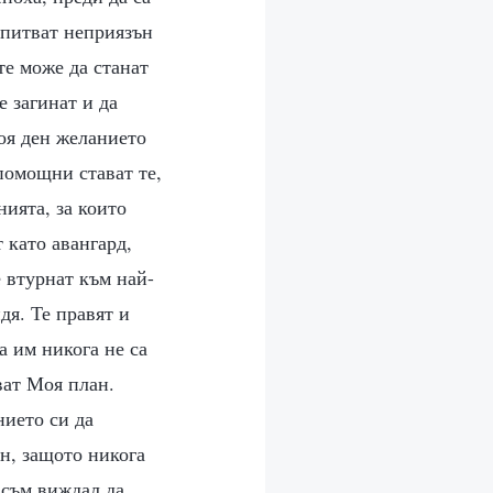
зпитват неприязън
те може да станат
 загинат и да
оя ден желанието
зпомощни стават те,
нията, за които
 като авангард,
 втурнат към най-
дя. Те правят и
та им никога не са
ват Моя план.
нието си да
ен, защото никога
 съм виждал да