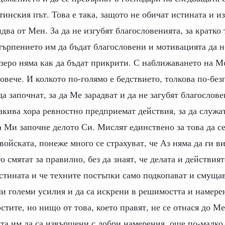
тинския път. Това е така, защото не обичат истината и и
идва от Мен. За да не изгубят благословенията, за кратко 
ърпението им да бъдат благословени и мотивацията да не
езеро няма как да бъдат прикрити. С наближаването на М
повече. И колкото по-голямо е бедствието, толкова по-бе
а започнат, за да Ме зарадват и да не загубят благослове
акива хора ревностно предприемат действия, за да служат
 Ми започне делото Си. Мислят единствено за това да се
войската, понеже много се страхуват, че Аз няма да ги ви
о смятат за правилно, без да знаят, че делата и действия
стината и че техните постъпки само подкопават и смуща
и големи усилия и да са искрени в решимостта и намере
стите, но нищо от това, което правят, не се отнася до М
та им да са извършени с добри намерения, още по-малко