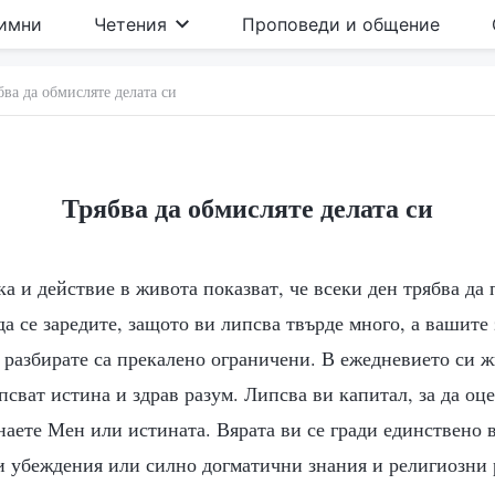
имни
Четения
Проповеди и общение
бва да обмисляте делата си
Трябва да обмисляте делата си
а и действие в живота показват, че всеки ден трябва да 
да се заредите, защото ви липсва твърде много, а вашите
 разбирате са прекалено ограничени. В ежедневието си 
ипсват истина и здрав разум. Липсва ви капитал, за да оце
знаете Мен или истината. Вярата ви се гради единствено 
и убеждения или силно догматични знания и религиозни 