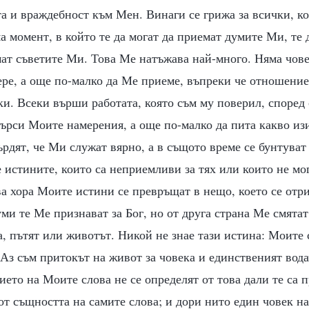
а и враждебност към Мен. Винаги се грижа за всички, к
а момент, в който те да могат да приемат думите Ми, те 
ат съветите Ми. Това Ме натъжава най-много. Няма човек
ере, а още по-малко да Ме приеме, въпреки че отношени
и. Всеки върши работата, която съм му поверил, според
търси Моите намерения, а още по-малко да пита какво из
рдят, че Ми служат вярно, а в същото време се бунтува
 истините, които са неприемливи за тях или които не мог
ва хора Моите истини се превръщат в нещо, което се отри
ми те Ме признават за Бог, но от друга страна Ме смята
а, пътят или животът. Никой не знае тази истина: Моите 
Аз съм притокът на живот за човека и единственият вода
ието на Моите слова не се определят от това дали те са 
 от същността на самите слова; и дори нито един човек на