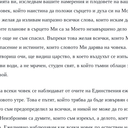
ята ви, изследвам вашите намерения и плодовете на ваш
човек, който наистина да положи сърцето и духа си на М
е желая да изливам напразно всички слова, които искам д
те планове в сърцето Ми са за Моето незавършено дело 
е още не съм спасил. Въпреки това желая всички, които М
асение и истините, които словото Ми дарява на човека. 
атвориш очи, ще видиш царство, в което въздухът се изпъ
ви води, а не мрачен, студен свят, в който тъмни облаци 
вой.
а всеки човек се наблюдават от очите на Единствения еж
говото утре. Това е пътят, който трябва да бъде извървян 
то съм предопределил за всички, и никой не може да го и
 Неизброими са думите, които съм изрекъл, а делото, кое
. Ежедневно наблюдавам как всеки човек по естествен н