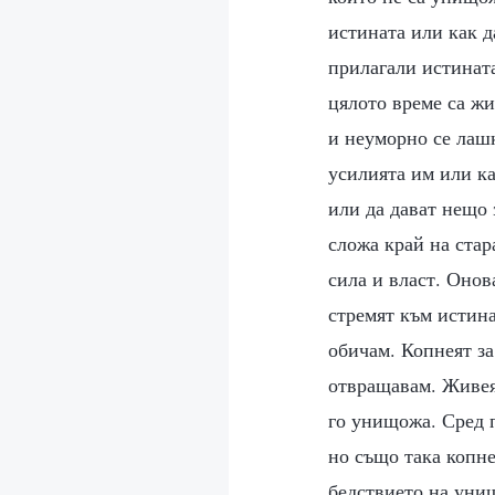
истината или как д
прилагали истината
цялото време са жи
и неуморно се лашк
усилията им или ка
или да дават нещо 
сложа край на стар
сила и власт. Онова
стремят към истина
обичам. Копнеят за 
отвращавам. Живеят
го унищожа. Сред п
но също така копне
бедствието на унищ