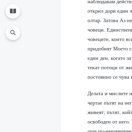
наблюдавам действи
открил дори един 
олтар. Затова Аз н
човеци. Единствени
човеците, които вс
придобият Моето сп
един ден, когато з
текат потоци от жи
постоянно се чува 
Делата и мислите н
чертае пътят на не
живеят; пътят, кой
освободен от него.
още по-неизмеримо