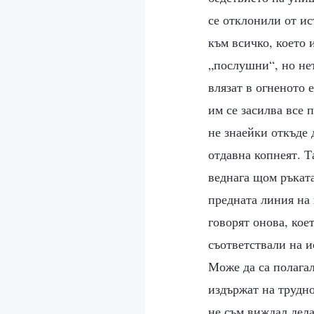
се отклонили от ис
към всичко, което 
„послушни“, но нет
влязат в огненото 
им се засилва все 
не знаейки откъде д
отдавна копнеят. Т
веднага щом ръката
предната линия на 
говорят онова, коет
съответствали на и
Може да са полагал
издържат на трудно
не съм виждал дела