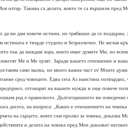
оя олтар. Такива са делата, които те са вършили пред М
 да ви дам повече истини, но трябваше да се въздържа,
 истината е твърде студено и безразлично. Не желая кр
нито пък да виждам хора, които имат думите Ми, но всяч
клеветят Ме и Ме хулят. Заради вашето отношение и ваш
оставям само малка, но много важна част от Моите думи
тание сред човеците. Едва сега Аз наистина потвърдих,
 предприел, отговарят на вашите нужди и още повече пот
ешкия род е правилното. Дългогодишното ви поведение
кога досега, на въпроса: „Какво е отношението на човека
ръвта на сърцето, която съм пролял за човека, доказва М
действията и делата на човека пред Мен доказват негова