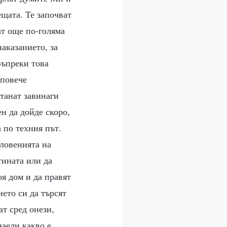
ещата. Те започват
ат още по-голяма
наказанието, за
Въпреки това
 повече
станат завинаги
н да дойде скоро,
 по техния път.
словенията на
тината или да
оя дом и да правят
ието си да търсят
ат сред онези,
наели какво е