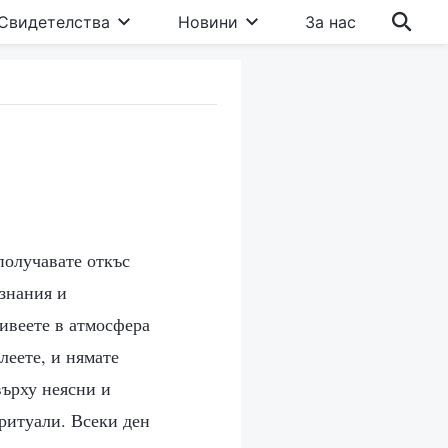
Свидетелства
Новини
За нас
получавате откъс
 знания и
живеете в атмосфера
леете, и нямате
върху неясни и
ритуали. Всеки ден