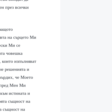
ен през всички
 защото
ъвта на сърцето Ми
ески Ми се
ата човешка
, които изпълняват
 че решенията и
върдих, че Моето
 пред Мен Ми
 към истината и
оята същност на
та същност на