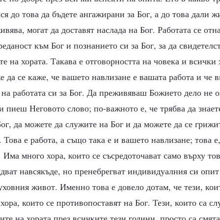
ася до това да бъдете ангажирани за Бог, а до това дали ж
ивява, могат да доставят наслада на Бог. Работата се отн
еданост към Бог и познанието си за Бог, за да свидетелст
те на хората. Такава е отговорността на човека и всички 
е да се каже, че вашето навлизане е вашата работа и че в
 на работата си за Бог. Да преживяваш Божието дело не о
и пиеш Неговото слово; по-важното е, че трябва да знает
Бог, да можете да служите на Бог и да можете да се грижит
 Това е работа, а също така е и вашето навлизане; това е
. Има много хора, които се съсредоточават само върху то
ядват навсякъде, но пренебрегват индивидуалния си опит
уховния живот. Именно това е довело дотам, че тези, кои
 хора, които се противопоставят на Бог. Тези, които са сл
ите на хората през всичките тези години, просто са смят