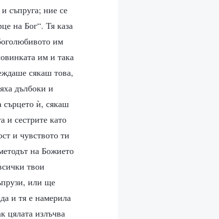
и съпруга; ние се
це на Бог“. Тя каза
 боголюбивото им
ловинката им и така
еждаше сякаш това,
бяха дълбоки и
 сърцето ѝ, сякаш
а и сестрите като
ост и чувството ти
 методът на Божието
всички твои
ъпрузи, или ще
ада и тя е намерила
к цялата излъчва