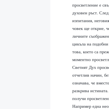
просветление е свъ
духовен ръст. След
изпитания, неговия
човек ще открие, ч
личните съображени
цикъла на подобни 
това, което са пре
моментно просветле
Светият Дух просве
отчетлив начин, бе
означава, че вмест
разкрива истината.
получи просветлен
Например една нео