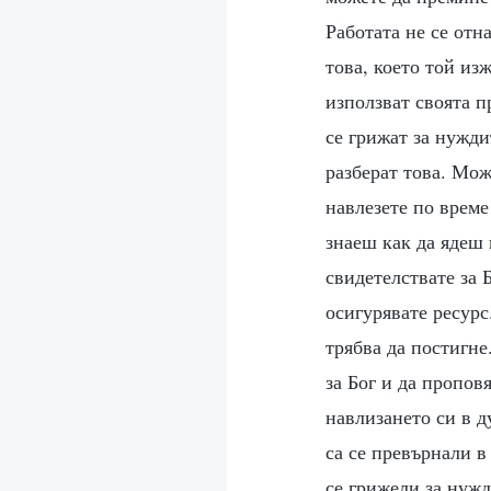
Работата не се отн
това, което той изж
използват своята пр
се грижат за нужди
разберат това. Мож
навлезете по време
знаеш как да ядеш 
свидетелствате за 
осигурявате ресурс.
трябва да постигне
за Бог и да пропов
навлизането си в д
са се превърнали в
се грижели за нужд