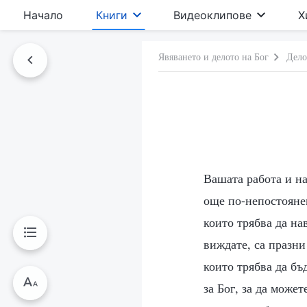
Начало
Книги
Видеоклипове
Х
Явяването и делото на Бог
Дело
Вашата работа и на
още по-непостоянен
които трябва да на
виждате, са празни
които трябва да бъ
за Бог, за да може