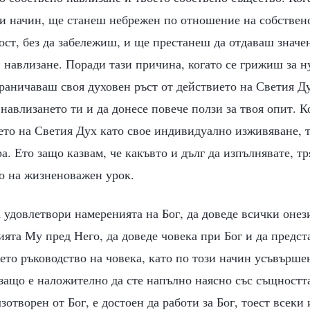
и начин, ще станеш небрежен по отношение на собствено
ст, без да забележиш, и ще престанеш да отдаваш значе
навлизане. Поради тази причина, когато се грижиш за н
граничаваш своя духовен ръст от действието на Светия Д
навлизането ти и да донесе повече ползи за твоя опит. К
ето на Светия Дух като свое индивидуално изживяване, т
а. Ето защо казвам, че какъвто и дълг да изпълнявате, тр
то на жизненоважен урок.
а удовлетвори намеренията на Бог, да доведе всички онези
ията Му пред Него, да доведе човека при Бог и да предст
то ръководство на човека, като по този начин усъвърше
защо е наложително да сте напълно наясно със същността
лзотворен от Бог, е достоен да работи за Бог, тоест всек