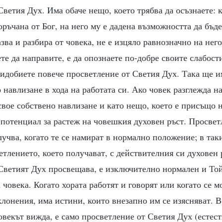
Светия Дух. Има обаче нещо, което трябва да осъзнаете: 
поръчана от Бог, на него му е дадена възможността да бъде
азва и разбира от човека, не е изцяло равнозначно на нег
те да направите, е да опознаете по-добре своите слабост
ридобиете повече просветление от Светия Дух. Така ще 
 навлизане в хода на работата си. Ако човек разглежда н
 свое собствено навлизане и като нещо, което е присъщо н
 потенциал за растеж на човешкия духовен ръст. Просвет
лучва, когато те се намират в нормално положение; в та
етлението, което получават, с действителния си духовен 
Светият Дух просвещава, е изключително нормален и Той
 човека. Когато хората работят и говорят или когато се м
лонения, има истини, които внезапно им се изясняват. 
човекът вижда, е само просветление от Светия Дух (естест