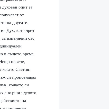
 духовен опит за
получават от
ето на другите.
ия Дух, като чрез
, са изпълнени със
ндивидуален
 но в същото време
 Нещо повече,
о когато Светият
днъж си проповядвал
лък, колкото си
Дух е вършил делото
действието на
ато постоянно