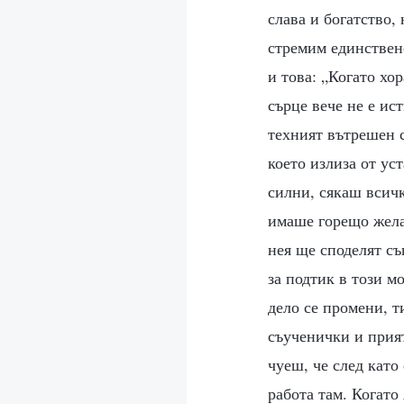
слава и богатство,
стремим единствено
и това: „Когато хо
сърце вече не е ис
техният вътрешен 
което излиза от ус
силни, сякаш всичк
имаше горещо желан
нея ще споделят съ
за подтик в този м
дело се промени, т
съученички и прият
чуеш, че след като 
работа там. Когато