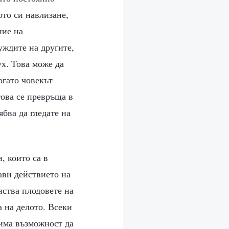
то си навлизане,
ние на
уждите на другите,
ух. Това може да
огато човекът
ова се превръща в
ябва да гледате на
, които са в
ави действието на
нства плодовете на
 на делото. Всеки
и има възможност да