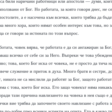
 са били наричани работници или апостоли — думи, коит
ползвани от Бог. Но работата, за която говоря днес, не с
остолите, а е насочена към всички, които трябва да бъд
ма много хора, които нямат особен интерес към това, но 
да се говори за истината по този въпрос.
ботата, човек вярва, че работата е да си ангажиран за Бо
аваш всичко от себе си за Него. Въпреки че това убежден
о; това, което Бог иска от човека, не е просто да тича н
овече служение и приток в духа. Много братя и сестри, д
 никога не са мислили да работят за Бог, защото работат
има с това, което Бог иска. Ето защо човекът няма никак
оради тази причина навлизането на човека в нея също е 
чки вие трябва да започнете своето навлизане с работа за
е по-добре през всички аспекти на опита. Ето в какво тр