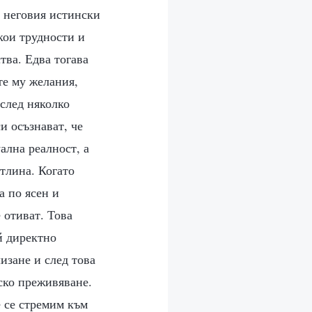
а неговия истински
кои трудности и
тва. Едва тогава
те му желания,
 след няколко
и осъзнават, че
ална реалност, а
тлина. Когато
а по ясен и
 отиват. Това
й директно
изане и след това
ско преживяване.
 се стремим към