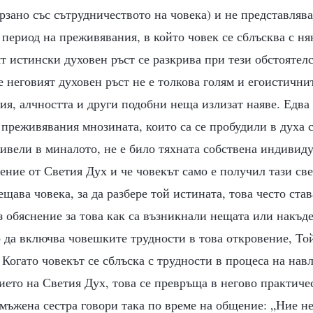
рзано със сътрудничеството на човека) и не представляв
 период на преживявания, в който човек се сблъсква с ня
т истински духовен ръст се разкрива при тези обстоятелс
е неговият духовен ръст не е толкова голям и егоистични
я, алчността и други подобни неща излизат наяве. Едва
преживявания мнозината, които са се пробудили в духа с
живели в миналото, не е било тяхната собствена индивиду
ние от Светия Дух и че човекът само е получил тази све
щава човека, за да разбере той истината, това често став
з обяснение за това как са възникнали нещата или накъде
о да включва човешките трудности в това откровение, То
 Когато човекът се сблъска с трудности в процеса на навл
ието на Светия Дух, това се превръща в негово практиче
мъжена сестра говори така по време на общение: „Ние не