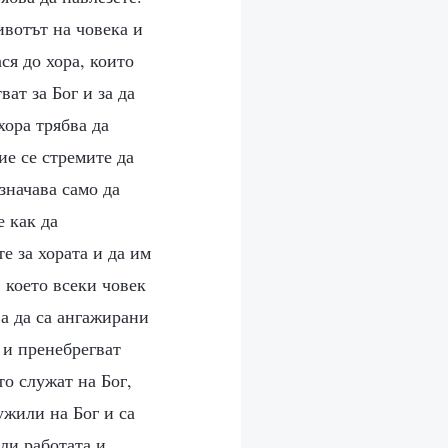
ивотът на човека и
ася до хора, които
ват за Бог и за да
хора трябва да
ие се стремите да
значава само да
е как да
е за хората и да им
, което всеки човек
ва да са ангажирани
 и пренебрегват
то служат на Бог,
ужили на Бог и са
али работата и