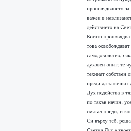
проповядването за 
важен в навлизанет
действието на Свет
Когато проповядват
това освобождават 
самодоволство, ся
духовен опит; те ч
техният собствен о
преди да започнат 
Дух подейства в тя
по такъв начин, ус
смятал преди, и ко
Си върху теб, реша
Светия Дух е твоет