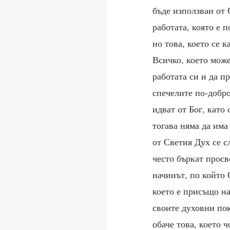
бъде използван от 
работата, която е 
но това, което се к
Всичко, което може
работата си и да п
спечелите по-добро
идват от Бог, като
тогава няма да има
от Светия Дух се с
често бъркат просв
начинът, по който 
което е присъщо на
своите духовни пок
обаче това, което 