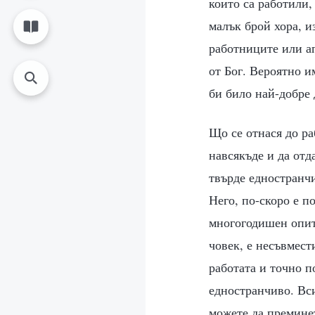
които са работили,
малък брой хора, из
работниците или ап
от Бог. Вероятно и
би било най-добре 
Що се отнася до ра
навсякъде и да отд
твърде едностранчив
Него, по-скоро е п
многогодишен опит,
човек, е несъвмест
работата и точно п
едностранчиво. Вси
можете да преминет