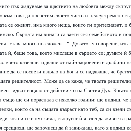
 нито пък жадуваме за щастието на любовта между съпруг 
 към това да посветим своето чисто и целеустремено сър
рата се оженят, има много неща, които ги притесняват, и
тинско. Сърцата им винаги са заети със семейството и по
свят става много по-сложен…“. Докато тя говореше, изгл
тата ѝ, беше това, което мислеше в сърцето си; думите ѝ 
о, което казваше, идваше от най-съкровените дълбини на
ие да се посвети изцяло на Бог и се надяваше, че братят
щата решителност. Може да се каже, че твоята решителн
омент идват изцяло от действието на Светия Дух. Когато
и също ще си пораснала с няколко години; ще видиш, че 
елки, които са на същата възраст като теб, са си взели с
еди-коя си се е омъжила, съпругът ѝ я взел да живее в гр
 я срещнеш, ще започнеш да ѝ завиждаш, като я видиш ка