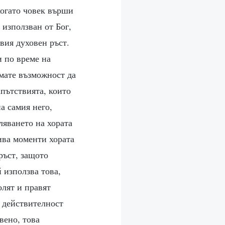
когато човек върши
 използван от Бог,
овия духовен ръст.
и по време на
имате възможност да
апътствията, които
а самия него,
ляването на хората
кива моменти хората
ръст, защото
 използва това,
олят и правят
В действителност
вено, това