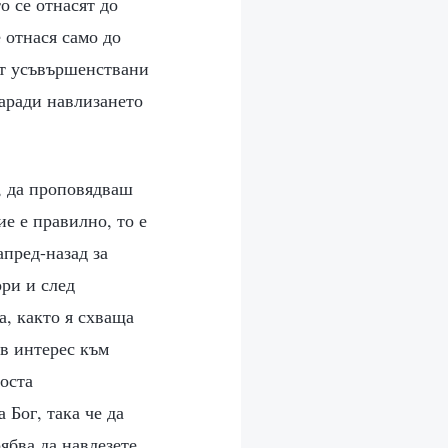
о се отнасят до
е отнася само до
ат усъвършенствани
заради навлизането
г, да проповядваш
ие е правилно, то е
апред-назад за
ори и след
а, както я схваща
ъв интерес към
доста
 Бог, така че да
ябва да навлезете.