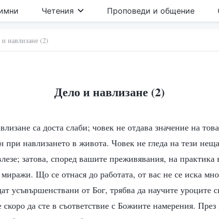
имни
Четения
Проповеди и общение
 и навлизане (2)
Дело и навлизане (2)
влизане са доста слаби; човек не отдава значение на това
 при навлизането в живота. Човек не гледа на тези неща
влезе; затова, според вашите преживявания, на практика 
 миражи. Що се отнася до работата, от вас не се иска мно
дат усъвършенствани от Бог, трябва да научите уроците с
те скоро да сте в съответствие с Божиите намерения. През 