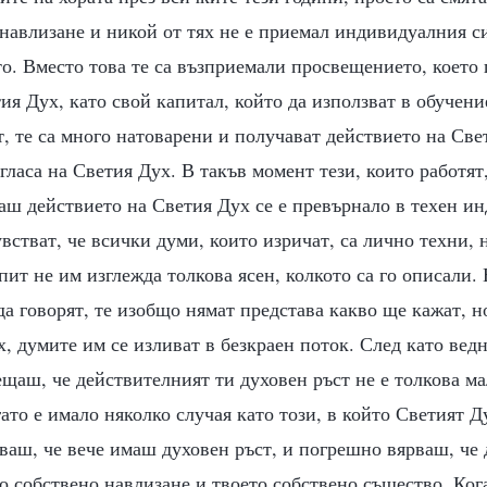
навлизане и никой от тях не е приемал индивидуалния си
о. Вместо това те са възприемали просвещението, което 
ия Дух, като свой капитал, който да използват в обучени
, те са много натоварени и получават действието на Свет
гласа на Светия Дух. В такъв момент тези, които работят
каш действието на Светия Дух се е превърнало в техен и
увстват, че всички думи, които изричат, са лично техни,
пит не им изглежда толкова ясен, колкото са го описали.
да говорят, те изобщо нямат представа какво ще кажат, н
х, думите им се изливат в безкраен поток. След като ве
ещаш, че действителният ти духовен ръст не е толкова ма
гато е имало няколко случая като този, в който Светият 
ваш, че вече имаш духовен ръст, и погрешно вярваш, че 
о собствено навлизане и твоето собствено същество. Ког