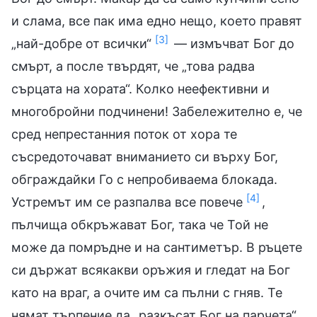
и слама, все пак има едно нещо, което правят
[3]
„най-добре от всички“
— измъчват Бог до
смърт, а после твърдят, че „това радва
сърцата на хората“. Колко неефективни и
многобройни подчинени! Забележително е, че
сред непрестанния поток от хора те
съсредоточават вниманието си върху Бог,
обграждайки Го с непробиваема блокада.
[4]
Устремът им се разпалва все повече
,
пълчища обкръжават Бог, така че Той не
може да помръдне и на сантиметър. В ръцете
си държат всякакви оръжия и гледат на Бог
като на враг, а очите им са пълни с гняв. Те
нямат търпение да „разкъсат Бог на парчета“.