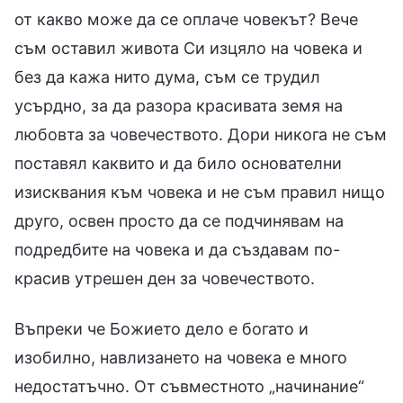
от какво може да се оплаче човекът? Вече
съм оставил живота Си изцяло на човека и
без да кажа нито дума, съм се трудил
усърдно, за да разора красивата земя на
любовта за човечеството. Дори никога не съм
поставял каквито и да било основателни
изисквания към човека и не съм правил нищо
друго, освен просто да се подчинявам на
подредбите на човека и да създавам по-
красив утрешен ден за човечеството.
Въпреки че Божието дело е богато и
изобилно, навлизането на човека е много
недостатъчно. От съвместното „начинание“