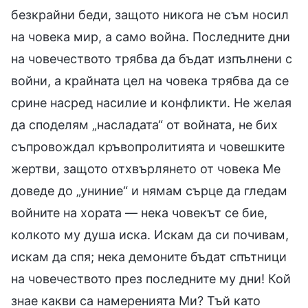
безкрайни беди, защото никога не съм носил
на човека мир, а само война. Последните дни
на човечеството трябва да бъдат изпълнени с
войни, а крайната цел на човека трябва да се
срине насред насилие и конфликти. Не желая
да споделям „насладата“ от войната, не бих
съпровождал кръвопролитията и човешките
жертви, защото отхвърлянето от човека Ме
доведе до „униние“ и нямам сърце да гледам
войните на хората — нека човекът се бие,
колкото му душа иска. Искам да си почивам,
искам да спя; нека демоните бъдат спътници
на човечеството през последните му дни! Кой
знае какви са намеренията Ми? Тъй като