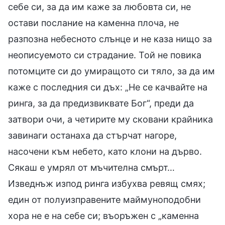
себе си, за да им каже за любовта си, не
остави послание на каменна плоча, не
разпозна небесното слънце и не каза нищо за
неописуемото си страдание. Той не повика
потомците си до умиращото си тяло, за да им
каже с последния си дъх: „Не се качвайте на
ринга, за да предизвиквате Бог“, преди да
затвори очи, а четирите му сковани крайника
завинаги останаха да стърчат нагоре,
насочени към небето, като клони на дърво.
Сякаш е умрял от мъчителна смърт…
Изведнъж изпод ринга избухва ревящ смях;
един от полуизправените маймуноподобни
хора не е на себе си; въоръжен с „каменна