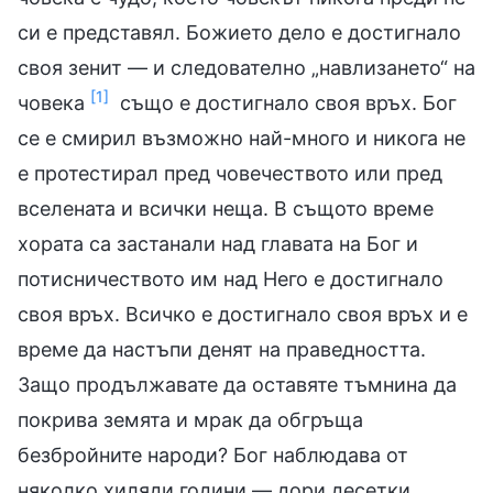
си е представял. Божието дело е достигнало
своя зенит — и следователно „навлизането“ на
[1]
човека
също е достигнало своя връх. Бог
се е смирил възможно най-много и никога не
е протестирал пред човечеството или пред
вселената и всички неща. В същото време
хората са застанали над главата на Бог и
потисничеството им над Него е достигнало
своя връх. Всичко е достигнало своя връх и е
време да настъпи денят на праведността.
Защо продължавате да оставяте тъмнина да
покрива земята и мрак да обгръща
безбройните народи? Бог наблюдава от
няколко хиляди години — дори десетки