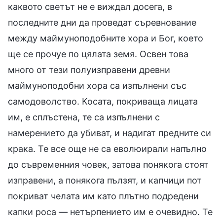
каквото светът не е виждал досега, в
последните дни да проведат съревнование
между маймуноподобните хора и Бог, което
ще се прочуе по цялата земя. Освен това
много от тези полуизправени древни
маймуноподобни хора са изпълнени със
самодоволство. Косата, покриваща лицата
им, е сплъстена, те са изпълнени с
намерението да убиват, и надигат предните си
крака. Те все още не са еволюирали напълно
до съвременния човек, затова понякога стоят
изправени, а понякога пълзят, и капчици пот
покриват челата им като плътно подредени
капки роса — нетърпението им е очевидно. Те