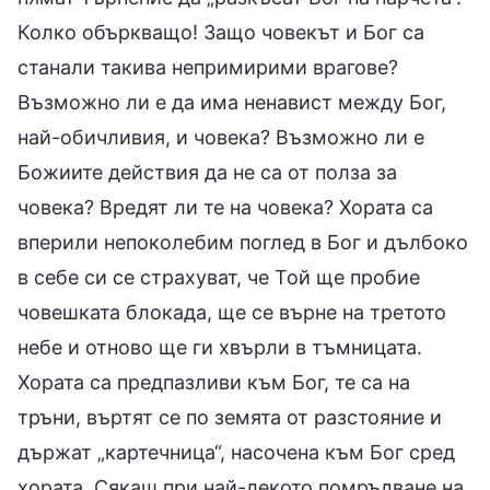
Колко объркващо! Защо човекът и Бог са
станали такива непримирими врагове?
Възможно ли е да има ненавист между Бог,
най-обичливия, и човека? Възможно ли е
Божиите действия да не са от полза за
човека? Вредят ли те на човека? Хората са
вперили непоколебим поглед в Бог и дълбоко
в себе си се страхуват, че Той ще пробие
човешката блокада, ще се върне на третото
небе и отново ще ги хвърли в тъмницата.
Хората са предпазливи към Бог, те са на
тръни, въртят се по земята от разстояние и
държат „картечница“, насочена към Бог сред
хората. Сякаш при най-лекото помръдване на