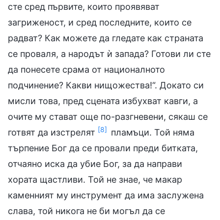
сте сред първите, които проявяват
загриженост, и сред последните, които се
радват? Как можете да гледате как страната
се проваля, а народът ѝ запада? Готови ли сте
да понесете срама от националното
подчинение? Какви нищожества!“. Докато си
мисли това, пред сцената избухват кавги, а
очите му стават още по-разгневени, сякаш се
[8]
готвят да изстрелят
пламъци. Той няма
търпение Бог да се провали преди битката,
отчаяно иска да убие Бог, за да направи
хората щастливи. Той не знае, че макар
каменният му инструмент да има заслужена
слава, той никога не би могъл да се