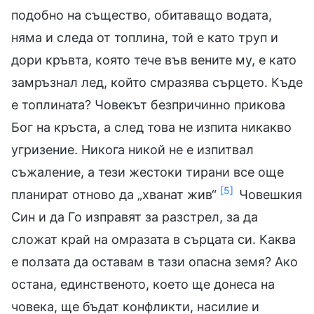
подобно на същество, обитаващо водата,
няма и следа от топлина, той е като труп и
дори кръвта, която тече във вените му, е като
замръзнал лед, който смразява сърцето. Къде
е топлината? Човекът безпричинно прикова
Бог на кръста, а след това не изпита никакво
угризение. Никога никой не е изпитвал
съжаление, а тези жестоки тирани все още
[5]
планират отново да „хванат жив“
Човешкия
Син и да Го изправят за разстрел, за да
сложат край на омразата в сърцата си. Каква
е ползата да оставам в тази опасна земя? Ако
остана, единственото, което ще донеса на
човека, ще бъдат конфликти, насилие и