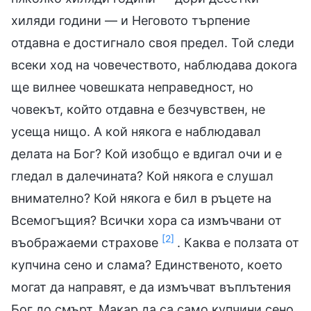
хиляди години — и Неговото търпение
отдавна е достигнало своя предел. Той следи
всеки ход на човечеството, наблюдава докога
ще вилнее човешката неправедност, но
човекът, който отдавна е безчувствен, не
усеща нищо. А кой някога е наблюдавал
делата на Бог? Кой изобщо е вдигал очи и е
гледал в далечината? Кой някога е слушал
внимателно? Кой някога е бил в ръцете на
Всемогъщия? Всички хора са измъчвани от
[2]
въображаеми страхове
. Каква е ползата от
купчина сено и слама? Единственото, което
могат да направят, е да измъчват въплътения
Бог до смърт. Макар да са само купчини сено