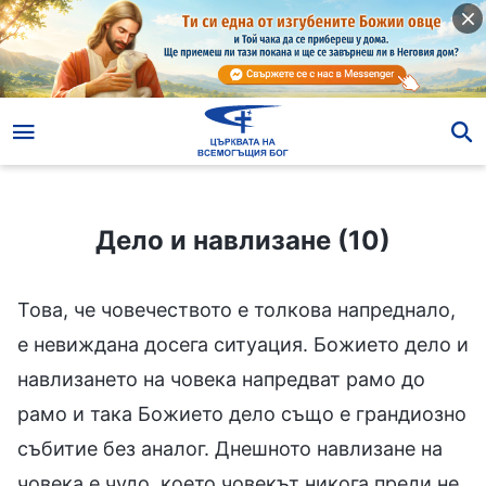
Дело и навлизане (10)
Дело и навлизане (10)
Това, че човечеството е толкова напреднало,
е невиждана досега ситуация. Божието дело и
навлизането на човека напредват рамо до
рамо и така Божието дело също е грандиозно
събитие без аналог. Днешното навлизане на
човека е чудо, което човекът никога преди не