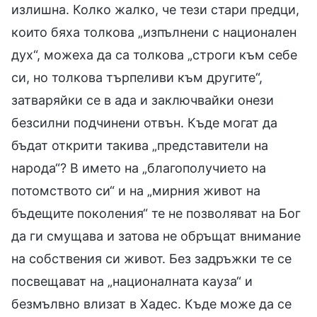
излишна. Колко жалко, че тези стари предци,
които бяха толкова „изпълнени с национален
дух“, можеха да са толкова „строги към себе
си, но толкова търпеливи към другите“,
затваряйки се в ада и заключвайки онези
безсилни подчинени отвън. Къде могат да
бъдат открити такива „представители на
народа“? В името на „благополучието на
потомството си“ и на „мирния живот на
бъдещите поколения“ те не позволяват на Бог
да ги смущава и затова не обръщат внимание
на собствения си живот. Без задръжки те се
посвещават на „националната кауза“ и
безмълвно влизат в Хадес. Къде може да се