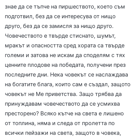
знае да се тъпче на пиршеството, което съм
подготвил, без да се интересува от нищо
друго, без да се замисля за нищо друго.
Човечеството е твърде стиснато, шумът,
мракът и опасността сред хората са твърде
големи и затова не искам да споделям с тях
ценните плодове на победата, получени през
последните дни. Нека човекът се наслаждава
на богатите блага, които сам е създал, защото
човекът не Ме приветства. Защо трябва да
принуждавам човечеството да се усмихва
престорено? Всяко кътче на света е лишено
от топлина, няма и следа от пролетта по
всички пейзажи на света, защото в човека,