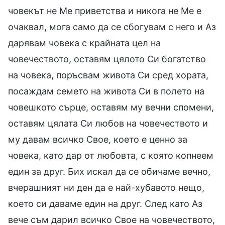
човекът не Ме приветства и никога не Ме е
очаквал, мога само да се сбогувам с него и Аз
дарявам човека с крайната цел на
човечеството, оставям цялото Си богатство
на човека, поръсвам живота Си сред хората,
посаждам семето на живота Си в полето на
човешкото сърце, оставям му вечни спомени,
оставям цялата Си любов на човечеството и
му давам всичко Свое, което е ценно за
човека, като дар от любовта, с която копнеем
един за друг. Бих искал да се обичаме вечно,
вчерашният ни ден да е най-хубавото нещо,
което си даваме един на друг. След като Аз
вече съм дарил всичко Свое на човечеството,