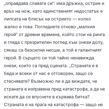
„оправдава славата си“: има дръжка, острие и
връх на нож, като единственият недостатък е
липсата на блясък на острието — колко
жалко е това. Погледнете отново „малкия
герой“ от древни времена, който стои на ринга
и гледа с презрителен поглед към онези долу,
сякаш са безсилни нисши, а той е галантният
герой. В сърцето си той тайно ненавижда
онези, които са пред сцената. „Страната е в
беда и всеки от нас е отговорен, защо се
стеснявате? Възможно ли е да виждате, че
страната е изправена пред катастрофа, а да не
искате да се впуснете в кървава битка?
Страната е на прага на катастрофа — защо не