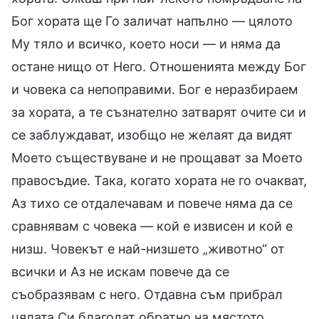
Бог хората ще Го заличат напълно — цялото
Му тяло и всичко, което носи — и няма да
остане нищо от Него. Отношенията между Бог
и човека са непоправими. Бог е неразбираем
за хората, а те съзнателно затварят очите си и
се заблуждават, изобщо не желаят да видят
Моето съществуване и не прощават за Моето
правосъдие. Така, когато хората не го очакват,
Аз тихо се отдалечавам и повече няма да се
сравнявам с човека — кой е извисен и кой е
низш. Човекът е най-низшето „животно“ от
всички и Аз не искам повече да се
съобразявам с него. Отдавна съм прибрал
цялата Си благодат обратно на мястото,