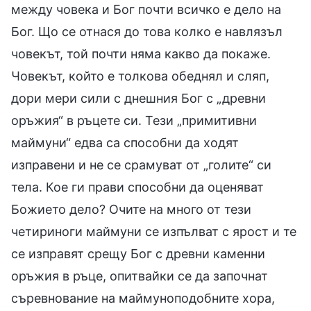
между човека и Бог почти всичко е дело на
Бог. Що се отнася до това колко е навлязъл
човекът, той почти няма какво да покаже.
Човекът, който е толкова обеднял и сляп,
дори мери сили с днешния Бог с „древни
оръжия“ в ръцете си. Тези „примитивни
маймуни“ едва са способни да ходят
изправени и не се срамуват от „голите“ си
тела. Кое ги прави способни да оценяват
Божието дело? Очите на много от тези
четириноги маймуни се изпълват с ярост и те
се изправят срещу Бог с древни каменни
оръжия в ръце, опитвайки се да започнат
съревнование на маймуноподобните хора,