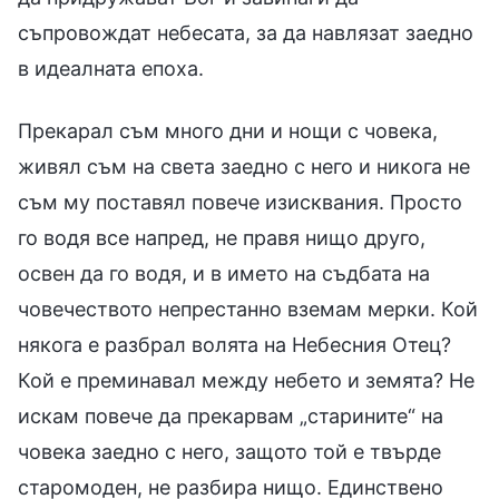
съпровождат небесата, за да навлязат заедно
в идеалната епоха.
Прекарал съм много дни и нощи с човека,
живял съм на света заедно с него и никога не
съм му поставял повече изисквания. Просто
го водя все напред, не правя нищо друго,
освен да го водя, и в името на съдбата на
човечеството непрестанно вземам мерки. Кой
някога е разбрал волята на Небесния Отец?
Кой е преминавал между небето и земята? Не
искам повече да прекарвам „старините“ на
човека заедно с него, защото той е твърде
старомоден, не разбира нищо. Единствено