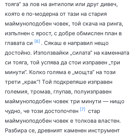
тояга“ за лов на антилопи или друг дивеч,
която е по-модерна от тази на стария
маймуноподобен човек, той скача на ринга,
изпълнен с ярост, с добре обмислен план в
[6]
главата си
. Сякаш е направил нещо
достойно. Използвайки „силата“ на каменната
си тояга, той успява да стои изправен „три
минути“. Колко голяма е „мощта“ на този
трети „крак“! Той подкрепяше изправен
големия, тромав, глупав, полуизправен
маймуноподобен човек три минути — нищо
[7]
чудно, че този достопочтен
стар
маймуноподобен човек е толкова властен.
Разбира се, древният каменен инструмент