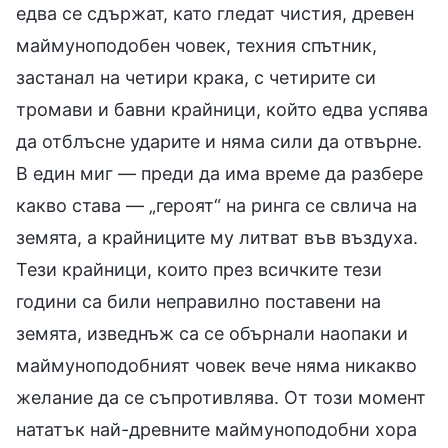
едва се сдържат, като гледат чистия, древен
маймуноподобен човек, техния спътник,
застанал на четири крака, с четирите си
тромави и бавни крайници, който едва успява
да отблъсне ударите и няма сили да отвърне.
В един миг — преди да има време да разбере
какво става — „героят“ на ринга се свлича на
земята, а крайниците му литват във въздуха.
Тези крайници, които през всичките тези
години са били неправилно поставени на
земята, изведнъж са се обърнали наопаки и
маймуноподобният човек вече няма никакво
желание да се съпротивлява. От този момент
нататък най-древните маймуноподобни хора