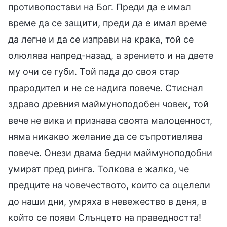
противопостави на Бог. Преди да е имал
време да се защити, преди да е имал време
да легне и да се изправи на крака, той се
олюлява напред-назад, а зрението и на двете
му очи се губи. Той пада до своя стар
прародител и не се надига повече. Стиснал
здраво древния маймуноподобен човек, той
вече не вика и признава своята малоценност,
няма никакво желание да се съпротивлява
повече. Онези двама бедни маймуноподобни
умират пред ринга. Толкова е жалко, че
предците на човечеството, които са оцелели
до наши дни, умряха в невежество в деня, в
който се появи Слънцето на праведността!