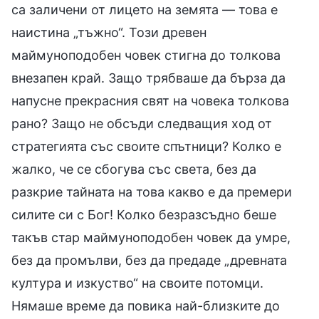
са заличени от лицето на земята — това е
наистина „тъжно“. Този древен
маймуноподобен човек стигна до толкова
внезапен край. Защо трябваше да бърза да
напусне прекрасния свят на човека толкова
рано? Защо не обсъди следващия ход от
стратегията със своите спътници? Колко е
жалко, че се сбогува със света, без да
разкрие тайната на това какво е да премери
силите си с Бог! Колко безразсъдно беше
такъв стар маймуноподобен човек да умре,
без да промълви, без да предаде „древната
култура и изкуство“ на своите потомци.
Нямаше време да повика най-близките до