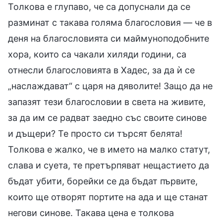
Толкова е глупаво, че са допуснали да се
разминат с такава голяма благословия — че в
деня на благословията си маймуноподобните
хора, които са чакали хиляди години, са
отнесли благословията в Хадес, за да ѝ се
„наслаждават“ с царя на дяволите! Защо да не
запазят тези благословии в света на живите,
за да им се радват заедно със своите синове
и дъщери? Те просто си търсят белята!
Толкова е жалко, че в името на малко статут,
слава и суета, те претърпяват нещастието да
бъдат убити, борейки се да бъдат първите,
които ще отворят портите на ада и ще станат
негови синове. Такава цена е толкова