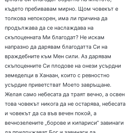
където пребивавам мирно. Щом човекът е
толкова непокорен, има ли причина да
продължава да се наслаждава на
скъпоценната Ми благодат? Не искам
напразно да дарявам благодатта Си на
враждебните към Мен сили. Аз дарявам
скъпоценните Си плодове на онези усърдни
земеделци в Ханаан, които с ревностно
усърдие приветстват Моето завръщане.
Желая само небесата да траят вечно, а освен
това човекът никога да не остарява, небесата
и човекът да са във вечен покой, а
вечнозелените „борове и кипариси“ завинаги
да придружават Бог и завинаги да