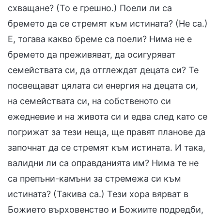
схващане? (То е грешно.) Поели ли са
бремето да се стремят към истината? (Не са.)
Е, тогава какво бреме са поели? Нима не е
бремето да преживяват, да осигуряват
семействата си, да отглеждат децата си? Те
посвещават цялата си енергия на децата си,
на семействата си, на собственото си
ежедневие и на живота си и едва след като се
погрижат за тези неща, ще правят планове да
започнат да се стремят към истината. И така,
валидни ли са оправданията им? Нима те не
са препъни-камъни за стремежа си към
истината? (Такива са.) Тези хора вярват в
Божието върховенство и Божиите подредби,