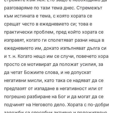
разговаряме по тази тема днес. Стремежът
към истината е тема, с която хората се
срещат често в ежедневието си; това е
практически проблем, пред който хората се
изправят, когато ги сполетяват разни неща в
ежедневието им, докато изпълняват дълга си
и т. н. Когато нещо им се случи, повечето хора
просто се мотивират да положат усилия, за
да четат Божиите слова, и не допускат
негативни мисли, като така се надяват да се
предпазят от изпадане в негативност или от
погрешно разбиране на Бог и да могат да се
подчинят на Неговото дело. Хората с по-добри
заложби са способни активно и положително