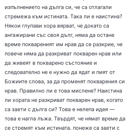
изпълнението на дълга си, че са отлагали
стремежа към истината. Така ли е наистина?
Някои глупави хора вярват, че докато са
ангажирани със своя дълг, няма да остане
време поквареният им нрав да се разкрие, че
повече няма да разкриват покварен нрав или
да живеят в покварено състояние и
следователно не е нужно да ядат и пият от
Божиите слова, за да променят покварения си
нрав. Правилно ли е това мислене? Наистина
ли хората не разкриват покварен нрав, когато
са заети с дълга си? Това е нелепа идея —
това е нагла лъжа. Твърдят, че нямат време да
се стремят към истината, понеже са заети с