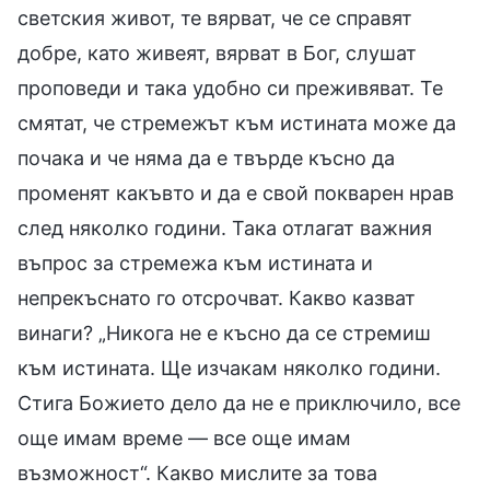
светския живот, те вярват, че се справят
добре, като живеят, вярват в Бог, слушат
проповеди и така удобно си преживяват. Те
смятат, че стремежът към истината може да
почака и че няма да е твърде късно да
променят какъвто и да е свой покварен нрав
след няколко години. Така отлагат важния
въпрос за стремежа към истината и
непрекъснато го отсрочват. Какво казват
винаги? „Никога не е късно да се стремиш
към истината. Ще изчакам няколко години.
Стига Божието дело да не е приключило, все
още имам време — все още имам
възможност“. Какво мислите за това