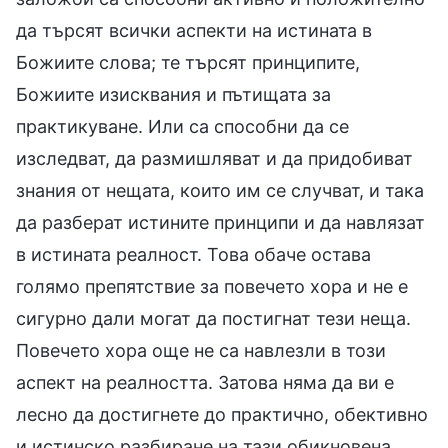
да търсят всички аспекти на истината в
Божиите слова; те търсят принципите,
Божиите изисквания и пътищата за
практикуване. Или са способни да се
изследват, да размишляват и да придобиват
знания от нещата, които им се случват, и така
да разберат истините принципи и да навлязат
в истината реалност. Това обаче остава
голямо препятствие за повечето хора и не е
сигурно дали могат да постигнат тези неща.
Повечето хора още не са навлезли в този
аспект на реалността. Затова няма да ви е
лесно да достигнете до практично, обективно
и истинско разбиране на тази обикновена,