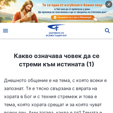
Какво означава човек да се стреми към истината (1)
Какво означава човек да се
стреми към истината (1)
Днешното общение е на тема, с която всеки е
запознат. Тя е тясно свързана с вярата на
хората в Бог и с техния стремеж и това е
тема, която хората срещат и за която чуват
всеки ден. Ами тогава, каква е тя? Темата е