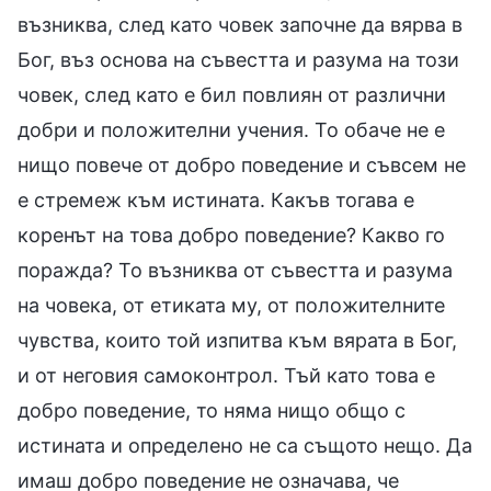
възниква, след като човек започне да вярва в
Бог, въз основа на съвестта и разума на този
човек, след като е бил повлиян от различни
добри и положителни учения. То обаче не е
нищо повече от добро поведение и съвсем не
е стремеж към истината. Какъв тогава е
коренът на това добро поведение? Какво го
поражда? То възниква от съвестта и разума
на човека, от етиката му, от положителните
чувства, които той изпитва към вярата в Бог,
и от неговия самоконтрол. Тъй като това е
добро поведение, то няма нищо общо с
истината и определено не са същото нещо. Да
имаш добро поведение не означава, че