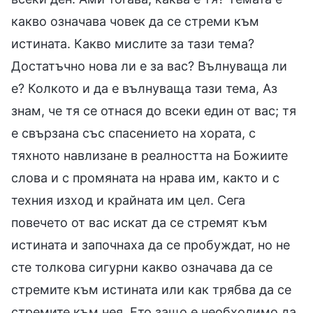
какво означава човек да се стреми към
истината. Какво мислите за тази тема?
Достатъчно нова ли е за вас? Вълнуваща ли
е? Колкото и да е вълнуваща тази тема, Аз
знам, че тя се отнася до всеки един от вас; тя
е свързана със спасението на хората, с
тяхното навлизане в реалността на Божиите
слова и с промяната на нрава им, както и с
техния изход и крайната им цел. Сега
повечето от вас искат да се стремят към
истината и започнаха да се пробуждат, но не
сте толкова сигурни какво означава да се
стремите към истината или как трябва да се
стремите към нея. Ето защо е необходимо да