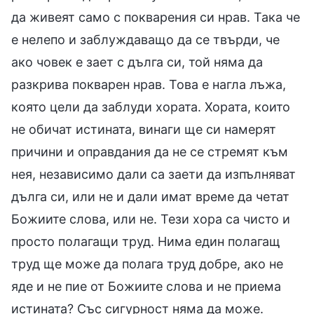
да живеят само с покварения си нрав. Така че
е нелепо и заблуждаващо да се твърди, че
ако човек е зает с дълга си, той няма да
разкрива покварен нрав. Това е нагла лъжа,
която цели да заблуди хората. Хората, които
не обичат истината, винаги ще си намерят
причини и оправдания да не се стремят към
нея, независимо дали са заети да изпълняват
дълга си, или не и дали имат време да четат
Божиите слова, или не. Тези хора са чисто и
просто полагащи труд. Нима един полагащ
труд ще може да полага труд добре, ако не
яде и не пие от Божиите слова и не приема
истината? Със сигурност няма да може.