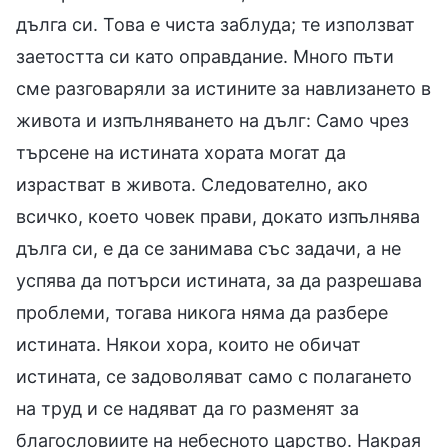
дълга си. Това е чиста заблуда; те използват
заетостта си като оправдание. Много пъти
сме разговаряли за истините за навлизането в
живота и изпълняването на дълг: Само чрез
търсене на истината хората могат да
израстват в живота. Следователно, ако
всичко, което човек прави, докато изпълнява
дълга си, е да се занимава със задачи, а не
успява да потърси истината, за да разрешава
проблеми, тогава никога няма да разбере
истината. Някои хора, които не обичат
истината, се задоволяват само с полагането
на труд и се надяват да го разменят за
благословиите на небесното царство. Накрая