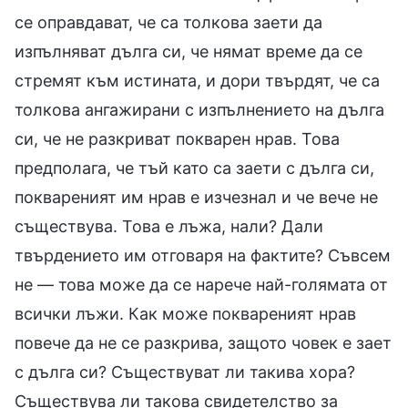
се оправдават, че са толкова заети да
изпълняват дълга си, че нямат време да се
стремят към истината, и дори твърдят, че са
толкова ангажирани с изпълнението на дълга
си, че не разкриват покварен нрав. Това
предполага, че тъй като са заети с дълга си,
поквареният им нрав е изчезнал и че вече не
съществува. Това е лъжа, нали? Дали
твърдението им отговаря на фактите? Съвсем
не — това може да се нарече най-голямата от
всички лъжи. Как може поквареният нрав
повече да не се разкрива, защото човек е зает
с дълга си? Съществуват ли такива хора?
Съществува ли такова свидетелство за