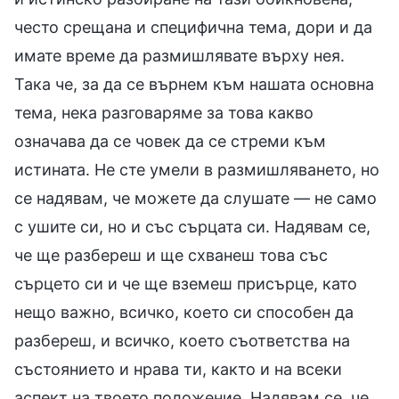
често срещана и специфична тема, дори и да
имате време да размишлявате върху нея.
Така че, за да се върнем към нашата основна
тема, нека разговаряме за това какво
означава да се човек да се стреми към
истината. Не сте умели в размишляването, но
се надявам, че можете да слушате — не само
с ушите си, но и със сърцата си. Надявам се,
че ще разбереш и ще схванеш това със
сърцето си и че ще вземеш присърце, като
нещо важно, всичко, което си способен да
разбереш, и всичко, което съответства на
състоянието и нрава ти, както и на всеки
аспект на твоето положение. Надявам се, че