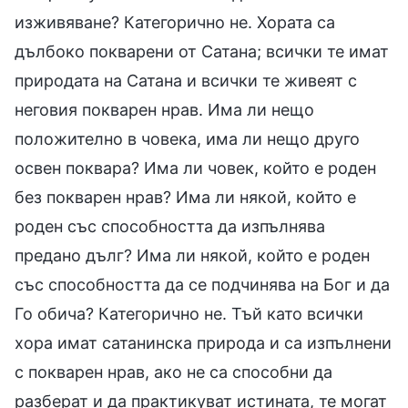
изживяване? Категорично не. Хората са
дълбоко покварени от Сатана; всички те имат
природата на Сатана и всички те живеят с
неговия покварен нрав. Има ли нещо
положително в човека, има ли нещо друго
освен поквара? Има ли човек, който е роден
без покварен нрав? Има ли някой, който е
роден със способността да изпълнява
предано дълг? Има ли някой, който е роден
със способността да се подчинява на Бог и да
Го обича? Категорично не. Тъй като всички
хора имат сатанинска природа и са изпълнени
с покварен нрав, ако не са способни да
разберат и да практикуват истината, те могат