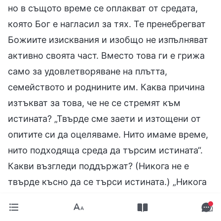
но в същото време се оплакват от средата,
която Бог е нагласил за тях. Те пренебрегват
Божиите изисквания и изобщо не изпълняват
активно своята част. Вместо това ги е грижа
само за удовлетворяване на плътта,
семейството и роднините им. Каква причина
изтъкват за това, че не се стремят към
истината? „Твърде сме заети и изтощени от
опитите си да оцеляваме. Нито имаме време,
нито подходяща среда да търсим истината“.
Какви възгледи поддържат? (Никога не е
твърде късно да се търси истината.) „Никога
не е твърде късно да се търси истината. Ще
го направя след няколко години“. Не е ли