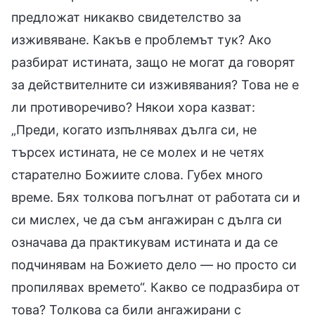
предложат никакво свидетелство за
изживяване. Какъв е проблемът тук? Ако
разбират истината, защо не могат да говорят
за действителните си изживявания? Това не е
ли противоречиво? Някои хора казват:
„Преди, когато изпълнявах дълга си, не
търсех истината, не се молех и не четях
старателно Божиите слова. Губех много
време. Бях толкова погълнат от работата си и
си мислех, че да съм ангажиран с дълга си
означава да практикувам истината и да се
подчинявам на Божието дело — но просто си
пропилявах времето“. Какво се подразбира от
това? Толкова са били ангажирани с