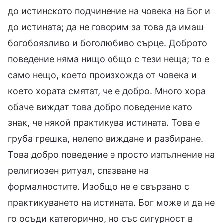
до истинското подчинение на човека на Бог и
до истината; да не говорим за това да имаш
богобоязливо и боголюбиво сърце. Доброто
поведение няма нищо общо с тези неща; то е
само нещо, което произхожда от човека и
което хората смятат, че е добро. Много хора
обаче виждат това добро поведение като
знак, че някой практикува истината. Това е
груба грешка, нелепо виждане и разбиране.
Това добро поведение е просто изпълнение на
религиозен ритуал, спазване на
формалностите. Изобщо не е свързано с
практикуването на истината. Бог може и да не
го осъди категорично, но със сигурност в