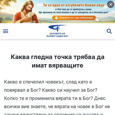
Каква гледна точка трябва да имат вярващите
Каква гледна точка трябва да
имат вярващите
Какво е спечелил човекът, след като е
повярвал в Бог? Какво си научил за Бог?
Колко те е променила вярата ти в Бог? Днес
всички вие знаете, че вярата на човек в Бог не
служи единствено за спасение на душата и