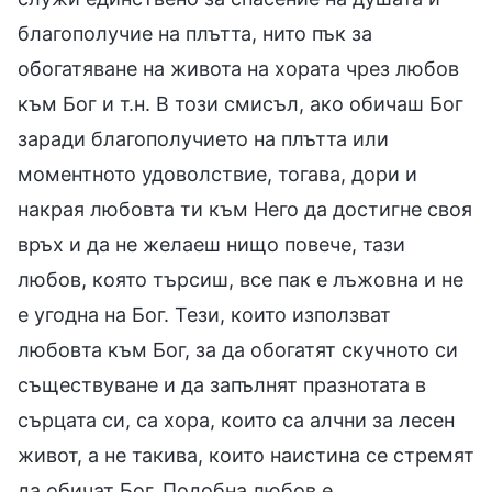
благополучие на плътта, нито пък за
обогатяване на живота на хората чрез любов
към Бог и т.н. В този смисъл, ако обичаш Бог
заради благополучието на плътта или
моментното удоволствие, тогава, дори и
накрая любовта ти към Него да достигне своя
връх и да не желаеш нищо повече, тази
любов, която търсиш, все пак е лъжовна и не
е угодна на Бог. Тези, които използват
любовта към Бог, за да обогатят скучното си
съществуване и да запълнят празнотата в
сърцата си, са хора, които са алчни за лесен
живот, а не такива, които наистина се стремят
да обичат Бог. Подобна любов е