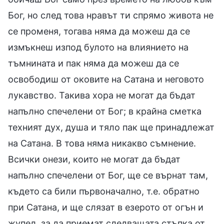
Бог, но след това нравът ти спрямо живота не
се променя, тогава няма да можеш да се
измъкнеш изпод булото на влиянието на
тъмнината и пак няма да можеш да се
освободиш от оковите на Сатана и неговото
лукавство. Такива хора не могат да бъдат
напълно спечелени от Бог; в крайна сметка
техният дух, душа и тяло пак ще принадлежат
на Сатана. В това няма никакво съмнение.
Всички онези, които не могат да бъдат
напълно спечелени от Бог, ще се върнат там,
където са били първоначално, т.е. обратно
при Сатана, и ще слязат в езерото от огън и
жупел, за да приемат следващата стъпка от