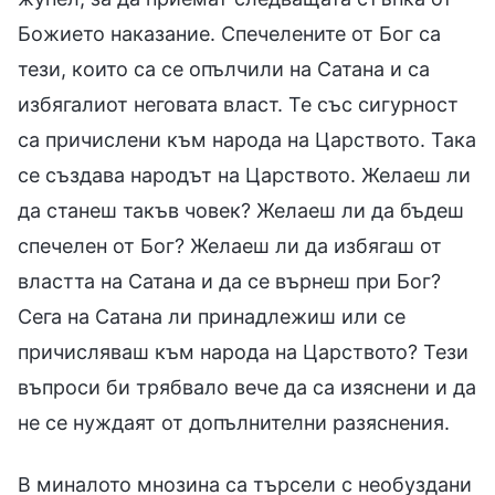
Божието наказание. Спечелените от Бог са
тези, които са се опълчили на Сатана и са
избягалиот неговата власт. Те със сигурност
са причислени към народа на Царството. Така
се създава народът на Царството. Желаеш ли
да станеш такъв човек? Желаеш ли да бъдеш
спечелен от Бог? Желаеш ли да избягаш от
властта на Сатана и да се върнеш при Бог?
Сега на Сатана ли принадлежиш или се
причисляваш към народа на Царството? Тези
въпроси би трябвало вече да са изяснени и да
не се нуждаят от допълнителни разяснения.
В миналото мнозина са търсели с необуздани