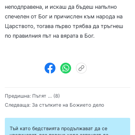
неподправена, и искаш да бъдеш напълно
спечелен от Бог и причислен към народа на
Царството, тогава първо трябва да тръгнеш
по правилния път на вярата в Бог.
Предишна:
Пътят … (8)
Следваща:
За стъпките на Божието дело
Тъй като бедствията продължават да се
увеличават, все повече хора започват да