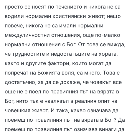
просто се носят по течението и никога не са
водили нормален християнски живот; нещо
повече, никога не са имали нормални
междуличностни отношения, още по-малко
нормални отношения с Бог. От това се вижда,
че трудностите и недостатъците на хората,
както и другите фактори, които могат да
попречат на Божията воля, са много. Това е
достатъчно, за да се докаже, че човекът все
още не е поел по правилния път на вярата в
Бог, нито пък е навлязъл в реалния опит на
човешкия живот. И така, какво означава да
поемеш по правилния път на вярата в Бог? Да
поемеш по правилния път означава винаги да