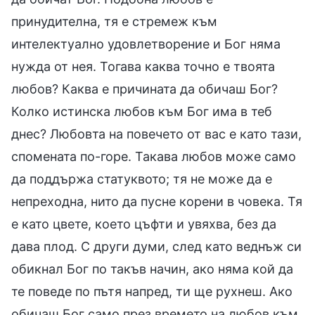
принудителна, тя е стремеж към
интелектуално удовлетворение и Бог няма
нужда от нея. Тогава каква точно е твоята
любов? Каква е причината да обичаш Бог?
Колко истинска любов към Бог има в теб
днес? Любовта на повечето от вас е като тази,
спомената по-горе. Такава любов може само
да поддържа статуквото; тя не може да е
непреходна, нито да пусне корени в човека. Тя
е като цвете, което цъфти и увяхва, без да
дава плод. С други думи, след като веднъж си
обикнал Бог по такъв начин, ако няма кой да
те поведе по пътя напред, ти ще рухнеш. Ако
обичаш Бог само през времето на любов към