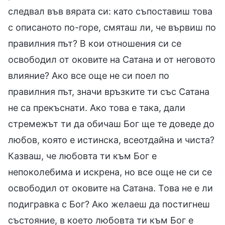
следвал във вярата си: като съпоставиш това
с описаното по-горе, смяташ ли, че вървиш по
правилния път? В кои отношения си се
освободил от оковите на Сатана и от неговото
влияние? Ако все още не си поел по
правилния път, значи връзките ти със Сатана
не са прекъснати. Ако това е така, дали
стремежът ти да обичаш Бог ще те доведе до
любов, която е истинска, всеотдайна и чиста?
Казваш, че любовта ти към Бог е
непоколебима и искрена, но все още не си се
освободил от оковите на Сатана. Това не е ли
подигравка с Бог? Ако желаеш да постигнеш
състояние, в което любовта ти към Бог е